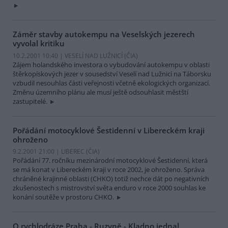
Záměr stavby autokempu na Veselských jezerech
vyvolal kritiku
10.2.2001 10:40 | VESELÍ NAD LUŽNICÍ (
ČIA
)
Zájem holandského investora o vybudování autokempu v oblasti
štěrkopískových jezer v sousedství Veselí nad Lužnicí na Táborsku
vzbudil nesouhlas části veřejnosti včetně ekologických organizací.
Změnu územního plánu ale musí ještě odsouhlasit městští
zastupitelé.
Pořádání motocyklové Šestidenní v Libereckém kraji
ohroženo
9.2.2001 21:00 | LIBEREC (
ČIA
)
Pořádání 77. ročníku mezinárodní motocyklové Šestidenní, která
se má konat v Libereckém kraji v roce 2002, je ohroženo. Správa
chráněné krajinné oblasti (CHKO) totiž nechce dát po negativních
zkušenostech s mistrovství světa enduro v roce 2000 souhlas ke
konání soutěže v prostoru CHKO.
O rychlodráze Praha - Ruzyně - Kladno jednal