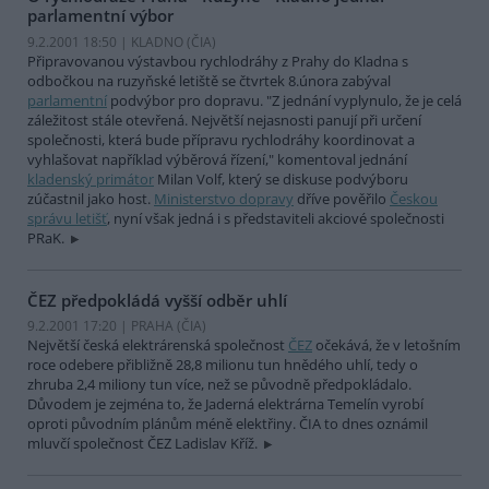
parlamentní výbor
9.2.2001 18:50 | KLADNO (
ČIA
)
Připravovanou výstavbou rychlodráhy z Prahy do Kladna s
odbočkou na ruzyňské letiště se čtvrtek 8.února zabýval
parlamentní
podvýbor pro dopravu. "Z jednání vyplynulo, že je celá
záležitost stále otevřená. Největší nejasnosti panují při určení
společnosti, která bude přípravu rychlodráhy koordinovat a
vyhlašovat například výběrová řízení," komentoval jednání
kladenský primátor
Milan Volf, který se diskuse podvýboru
zúčastnil jako host.
Ministerstvo dopravy
dříve pověřilo
Českou
správu letišť
, nyní však jedná i s představiteli akciové společnosti
PRaK.
ČEZ předpokládá vyšší odběr uhlí
9.2.2001 17:20 | PRAHA (
ČIA
)
Největší česká elektrárenská společnost
ČEZ
očekává, že v letošním
roce odebere přibližně 28,8 milionu tun hnědého uhlí, tedy o
zhruba 2,4 miliony tun více, než se původně předpokládalo.
Důvodem je zejména to, že Jaderná elektrárna Temelín vyrobí
oproti původním plánům méně elektřiny. ČIA to dnes oznámil
mluvčí společnost ČEZ Ladislav Kříž.