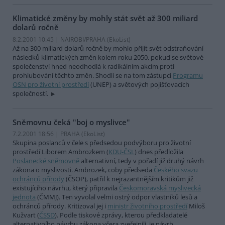
Klimatické změny by mohly stát svět až 300 miliard
dolarů ročně
8.2.2001 10:45 | NAIROBI/PRAHA (EkoList)
Až na 300 miliard dolarů ročně by mohlo přijít svět odstraňování
následků klimatických změn kolem roku 2050, pokud se světové
společenství hned neodhodlá k radikálním akcím proti
prohlubování těchto změn. Shodli se na tom zástupci
Programu
OSN pro životní prostředí
(UNEP) a světových pojišťovacích
společností.
Sněmovnu čeká "boj o myslivce"
7.2.2001 18:56 | PRAHA (EkoList)
Skupina poslanců v čele s předsedou podvýboru pro životní
prostředí Liborem Ambrozkem (
KDU-ČSL
) dnes předložila
Poslanecké sněmovně
alternativní, tedy v pořadí již druhý návrh
zákona o myslivosti. Ambrozek, coby předseda
Českého svazu
ochránců přírody
(ČSOP), patřil k nejrazantnějším kritikům již
existujícího návrhu, který připravila
Českomoravská myslivecká
jednota
(ČMMJ). Ten vyvolal velmi ostrý odpor vlastníků lesů a
ochránců přírody. Kritizoval jej i
ministr životního prostředí
Miloš
Kužvart (
ČSSD
). Podle tiskové zprávy, kterou předkladatelé
alternativního návrhu zákona včera zveřejnili, je návrh