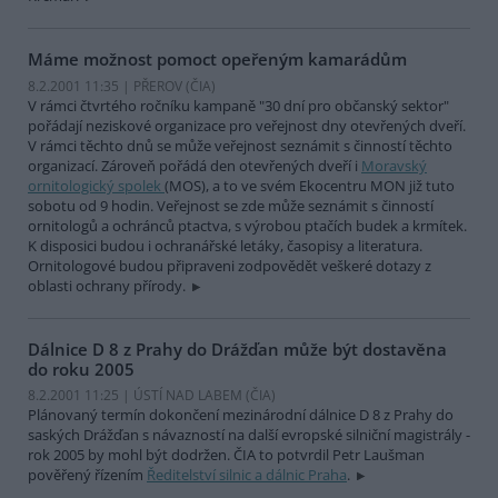
Máme možnost pomoct opeřeným kamarádům
8.2.2001 11:35 | PŘEROV (
ČIA
)
V rámci čtvrtého ročníku kampaně "30 dní pro občanský sektor"
pořádají neziskové organizace pro veřejnost dny otevřených dveří.
V rámci těchto dnů se může veřejnost seznámit s činností těchto
organizací. Zároveň pořádá den otevřených dveří i
Moravský
ornitologický spolek
(MOS), a to ve svém Ekocentru MON již tuto
sobotu od 9 hodin. Veřejnost se zde může seznámit s činností
ornitologů a ochránců ptactva, s výrobou ptačích budek a krmítek.
K disposici budou i ochranářské letáky, časopisy a literatura.
Ornitologové budou připraveni zodpovědět veškeré dotazy z
oblasti ochrany přírody.
Dálnice D 8 z Prahy do Drážďan může být dostavěna
do roku 2005
8.2.2001 11:25 | ÚSTÍ NAD LABEM (
ČIA
)
Plánovaný termín dokončení mezinárodní dálnice D 8 z Prahy do
saských Drážďan s návazností na další evropské silniční magistrály -
rok 2005 by mohl být dodržen. ČIA to potvrdil Petr Laušman
pověřený řízením
Ředitelství silnic a dálnic Praha
.