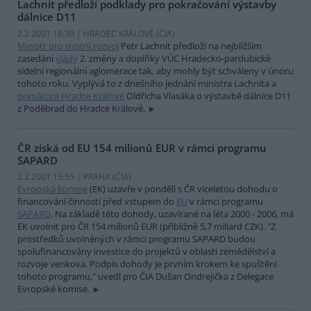
Lachnit předloží podklady pro pokračování výstavby
dálnice D11
2.2.2001 16:30 | HRADEC KRÁLOVÉ (
ČIA
)
Ministr pro místní rozvoj
Petr Lachnit předloží na nejbližším
zasedání
vlády
2. změny a doplňky VÚC Hradecko-pardubické
sídelní regionální aglomerace tak, aby mohly být schváleny v únoru
tohoto roku. Vyplývá to z dnešního jednání ministra Lachnita a
primátora Hradce Králové
Oldřicha Vlasáka o výstavbě dálnice D11
z Poděbrad do Hradce Králové.
ČR získá od EU 154 milionů EUR v rámci programu
SAPARD
2.2.2001 13:55 | PRAHA (
ČIA
)
Evropská komise
(EK) uzavře v pondělí s ČR víceletou dohodu o
financování činností před vstupem do
EU
v rámci programu
SAPARD
. Na základě této dohody, uzavírané na léta 2000 - 2006, má
EK uvolnit pro ČR 154 milionů EUR (přibližně 5,7 miliard CZK). "Z
prostředků uvolněných v rámci programu SAPARD budou
spolufinancovány investice do projektů v oblasti zemědělství a
rozvoje venkova. Podpis dohody je prvním krokem ke spuštění
tohoto programu," uvedl pro ČIA Dušan Ondrejička z Delegace
Evropské komise.