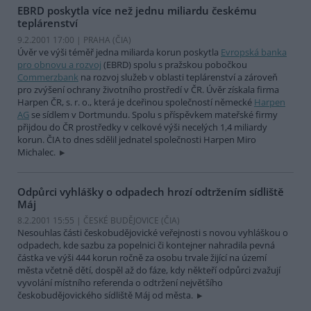
EBRD poskytla více než jednu miliardu českému
teplárenství
9.2.2001 17:00 | PRAHA (
ČIA
)
Úvěr ve výši téměř jedna miliarda korun poskytla
Evropská banka
pro obnovu a rozvoj
(EBRD) spolu s pražskou pobočkou
Commerzbank
na rozvoj služeb v oblasti teplárenství a zároveň
pro zvýšení ochrany životního prostředí v ČR. Úvěr získala firma
Harpen ČR, s. r. o., která je dceřinou společností německé
Harpen
AG
se sídlem v Dortmundu. Spolu s příspěvkem mateřské firmy
přijdou do ČR prostředky v celkové výši necelých 1,4 miliardy
korun. ČIA to dnes sdělil jednatel společnosti Harpen Miro
Michalec.
Odpůrci vyhlášky o odpadech hrozí odtržením sídliště
Máj
8.2.2001 15:55 | ČESKÉ BUDĚJOVICE (
ČIA
)
Nesouhlas části českobudějovické veřejnosti s novou vyhláškou o
odpadech, kde sazbu za popelnici či kontejner nahradila pevná
částka ve výši 444 korun ročně za osobu trvale žijící na území
města včetně dětí, dospěl až do fáze, kdy někteří odpůrci zvažují
vyvolání místního referenda o odtržení největšího
českobudějovického sídliště Máj od města.