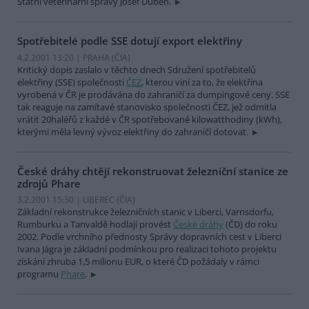
Státní veterinární správy Josef Duben.
Spotřebitelé podle SSE dotují export elektřiny
4.2.2001 13:20 | PRAHA (
ČIA
)
Kritický dopis zaslalo v těchto dnech Sdružení spotřebitelů
elektřiny (SSE) společnosti
ČEZ
, kterou viní za to, že elektřina
vyrobená v ČR je prodávána do zahraničí za dumpingové ceny. SSE
tak reaguje na zamítavé stanovisko společnosti ČEZ, jež odmítla
vrátit 20haléřů z každé v ČR spotřebované kilowatthodiny (kWh),
kterými měla levný vývoz elektřiny do zahraničí dotovat.
České dráhy chtějí rekonstruovat železniční stanice ze
zdrojů Phare
3.2.2001 15:30 | LIBEREC (
ČIA
)
Základní rekonstrukce železničních stanic v Liberci, Varnsdorfu,
Rumburku a Tanvaldě hodlají provést
České dráhy
(ČD) do roku
2002. Podle vrchního přednosty Správy dopravních cest v Liberci
Ivana Jágra je základní podmínkou pro realizaci tohoto projektu
získání zhruba 1,5 milionu EUR, o které ČD požádaly v rámci
programu
Phare
.