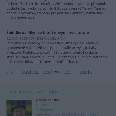
technického ředitele elektrárny Aleše Johna na Moravu přesunula i
poslední část výuky personálu JEDU ze slovenské Trnavy. Tam byl
až dosud výcvikový trenažér pro jaderné elektrárny někdejšího
Československa.
Špindlerův Mlýn se brání novým investorům
1.2.2001 10:50 | ŠPINDLERŮV MLÝN (
ČIA
)
Stop stav pro všechny nové investiční akce vyhlásili radní ve
Špindlerově Mlýně. Příčinou jsou neustále se zvyšující tlaky
investorů. Podnikatelé, kteří měli v plánu v tomto horském
středisku zahájit výstavbu hotelu či penzionu, budou muset zatím
blíže nespecifikované časové období počkat.
«
|
1
|
..
|
1548
|
1549
|
1550
|
1551
|
1552
|
..
|
1580
|
»
komentáře
nejnovější
nejčtenější
Jiří Michalisko
6.8.2026
Diskuse: 3
Otevřený dopis ministerstvu průmyslu a