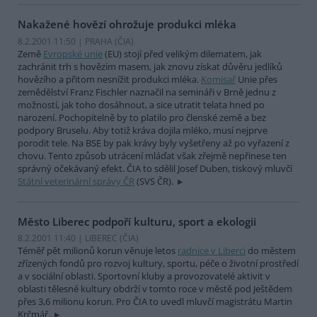
Nakažené hovězí ohrožuje produkci mléka
8.2.2001 11:50 | PRAHA (
ČIA
)
Země
Evropské unie
(EU) stojí před velikým dilematem, jak
zachránit trh s hovězím masem, jak znovu získat důvěru jedlíků
hovězího a přitom nesnížit produkci mléka.
Komisař
Unie přes
zemědělství Franz Fischler naznačil na semináři v Brně jednu z
možností, jak toho dosáhnout, a sice utratit telata hned po
narození. Pochopitelně by to platilo pro členské země a bez
podpory Bruselu. Aby totiž kráva dojila mléko, musí nejprve
porodit tele. Na BSE by pak krávy byly vyšetřeny až po vyřazení z
chovu. Tento způsob utrácení mláďat však zřejmě nepřinese ten
správný očekávaný efekt. ČIA to sdělil Josef Duben, tiskový mluvčí
Státní veterinární správy ČR
(SVS ČR).
Město Liberec podpoří kulturu, sport a ekologii
8.2.2001 11:40 | LIBEREC (
ČIA
)
Téměř pět milionů korun věnuje letos
radnice v Liberci
do městem
zřízených fondů pro rozvoj kultury, sportu, péče o životní prostředí
a v sociální oblasti. Sportovní kluby a provozovatelé aktivit v
oblasti tělesné kultury obdrží v tomto roce v městě pod Ještědem
přes 3,6 milionu korun. Pro ČIA to uvedl mluvčí magistrátu Martin
Krčmář.