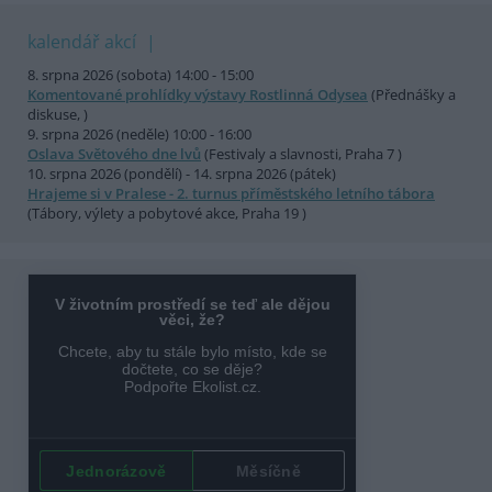
kalendář akcí
8. srpna 2026 (sobota) 14:00 - 15:00
Komentované prohlídky výstavy Rostlinná Odysea
(Přednášky a
diskuse, )
9. srpna 2026 (neděle) 10:00 - 16:00
Oslava Světového dne lvů
(Festivaly a slavnosti, Praha 7 )
10. srpna 2026 (pondělí) - 14. srpna 2026 (pátek)
Hrajeme si v Pralese - 2. turnus příměstského letního tábora
(Tábory, výlety a pobytové akce, Praha 19 )