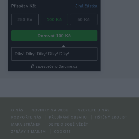
O NÁS
NOVINKY NA WEBU
INZERUJTE U NÁS
PODPOŘTE NÁS
PŘEBÍRÁNÍ OBSAHU
TIŠTĚNÝ EKOLIST
MAPA STRÁNEK
DEJTE O SOBĚ VĚDĚT
ZPRÁVY E-MAILEM
COOKIES