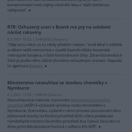
kompromisem mezi zájmy vlastníků lesa a "další dotčenou
veřejností".
RTR: Ochuzený uran v Bosně má prý na svědomí
nárůst rakoviny
6.2.2001 16:02 | SARAJEVO (Reuters)
"Děje se tu něco, co tu nikdy předtím nebylo," tvrdí lékař z odlehlé
a věkem sešlé nemocnice v osadě Kasindo blízko bosenské
metropole Sarajeva, v části kontrolované Srby. Zdraví bosenských
Srbů je podle něho vážně ohroženo ochuzeným uranem. Napsala
to agentura
Reuters
.
Ministerstvo nesouhlasí se stavbou chemičky v
Nymburce
6.2.2001 15:55 | PRAHA (EkoList)
Nesouhlasné je nakonec stanovisko
Ministerstva životního
prostředí
(MŽP) k výstavbě výrobny oxidu chromitého v
Nymburce. Stanovisko, vydané v rámci procesu posuzování vlivu
plánované stavby na životní prostředí (EIA), včera podepsala
náměstkyně ministra životního prostředí Eva Tylová. EkoListu to
dnes potvrdila Jaroslava Honová z odboru EIA MŽP.