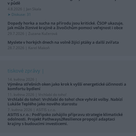
v půdě
4.8.2026 | Jan Skala
Diskuse: 31
Dopady horka a sucha na přírodu jsou kritické. ČSOP ukazuje,
jak může žíznivé krajině a živočichům pomoci veřejnost i obce
29.7.2026 | Zuzana Kučerová
Myslete v horkých dnech na volně žijící ptáky a další zvířata
28.7.2026 | Karel Makoň
tiskové zprávy
14. května 2026 |
Výměna střešních oken jako krok k vyšší energetické účinnosti a
komfortu bydlení
11. května 2026 |
Vrchlabí do toho!
Vrchlabí do toho!: Vrchlabí do toho! chce vyhrát volby. Nabízí
Lukáše Teplého jako nového starostu
7. května 2026 |
ASITIS s.r.o.
ASITIS s.r.o.: Podřipsko zahájilo přípravu strategie klimatické
odolnosti. Projekt Pathways2Resilience propojil adaptaci
krajiny s budoucími investicemi.