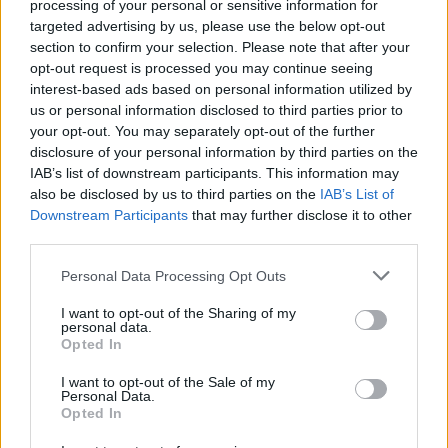
processing of your personal or sensitive information for
Temelín má stále problémy se spuštěním
targeted advertising by us, please use the below opt-out
6.2.2001 12:45 | Praha (
ČIA
)
section to confirm your selection. Please note that after your
Spuštění zkušebního provozu prvního bloku jaderné elektrárny
opt-out request is processed you may continue seeing
Temelín je stále doprovázeno technickými problémy. Původní
interest-based ads based on personal information utilized by
závada měla být odstraněna do včerejšího dne, avšak nebyla.
us or personal information disclosed to third parties prior to
"Počítáme s tím, že Temelín neuvedeme do komerčního provozu v
your opt-out. You may separately opt-out of the further
květnu, ale v červnu," prohlásil mluvčí elektrárny Milan Nebesář.
Největší problémy jsou způsobeny kvůli turbíně, která vyrábí
disclosure of your personal information by third parties on the
elektřinu. Nejprve technici zjistili, že přívodní turbína příliš vibruje a
IAB’s list of downstream participants. This information may
že právě kvůli tomu je třeba uspíšit plánovanou odstávku prvního
also be disclosed by us to third parties on the
IAB’s List of
bloku. "V tuto chvíli je vadný díl potrubí vyřazen, přivezen stejný díl
Downstream Participants
that may further disclose it to other
z druhého bloku a začíná jeho montáž," uvedl dále mluvčí Nebesář
third parties.
a dodal, že zkoušky prvního bloku by měly být obnoveny až kolem
20. února.
Personal Data Processing Opt Outs
I want to opt-out of the Sharing of my
Zastaví ministr Kužvart práci na kodexu ekologických
personal data.
zákonů?
Opted In
6.2.2001 12:30 | PRAHA (EkoList)
Ke konci druhé ze tří etap práce na "Kodexu životního prostředí"
I want to opt-out of the Sale of my
údajně hrozí, že projekt bude z iniciativy
ministra životního
Personal Data.
prostředí
Kužvarta zastaven. Od září roku 1999 pracuje nevládní
Opted In
organizace
Ústav pro ekopolitiku
(ÚEP) na vypracování jednotného