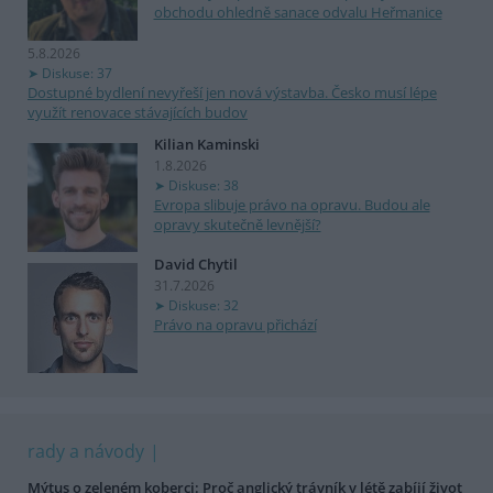
obchodu ohledně sanace odvalu Heřmanice
5.8.2026
Diskuse: 37
Dostupné bydlení nevyřeší jen nová výstavba. Česko musí lépe
využít renovace stávajících budov
Kilian Kaminski
1.8.2026
Diskuse: 38
Evropa slibuje právo na opravu. Budou ale
opravy skutečně levnější?
David Chytil
31.7.2026
Diskuse: 32
Právo na opravu přichází
rady a návody
Mýtus o zeleném koberci: Proč anglický trávník v létě zabíjí život