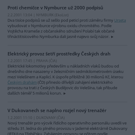
Proti chemičce v Nymburce už 2000 podpisů
2.2.2001 13:04 | NYMBURK (EkoList)
Dva tisíce podpisů se už sešlo pod peticí proti záměru firmy
Urseta
vybudovat v Nymburce výrobnu oxidu chromitého. Podle
Vojtěcha Krameše z občanského sdružení Polabí tak občané
třináctitisícového Nymburka dali jasně najevo svůj názor.
Elektrický provoz šetří prostředky Českých drah
1.2.2001 17:45 | PRAHA (
ČIA
)
Elektrické lokomotivy především u nákladních vlaků budou od
dnešního dne nasazeny v železničním sedmikilometrovém úseku
mezi Velešínem a Kaplicí. K úspoře přibližně 30 milionů Kč, kterou
Českým drahám
(ČD) přineslo dřívější zahájení elektrického
provozu na trati z Českých Budějovic do Velešína, tak přibude
dalších téměř 5 milionů korun.
V Dukovanech se naplno rozjel nový trenažér
1.2.2001 11:10 | DUKOVANY (
ČIA
)
Nový trenažér pro výcvik řídícího operativního personálu uvedli ve
středu 31. ledna do plného provozu v Jaderné elektrárně Dukovany
(JEDU) na Třebíčsku. Zahájením provozu se přitom podle