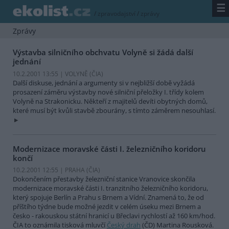
☰
/
zpravodajství
/
zprávy
Zprávy
Výstavba silničního obchvatu Volyně si žádá další
jednání
10.2.2001 13:55 | VOLYNĚ (
ČIA
)
Další diskuse, jednání a argumenty si v nejbližší době vyžádá
prosazení záměru výstavby nové silniční přeložky I. třídy kolem
Volyně na Strakonicku. Někteří z majitelů devíti obytných domů,
které musí být kvůli stavbě zbourány, s tímto záměrem nesouhlasí.
Modernizace moravské části I. železničního koridoru
končí
10.2.2001 12:55 | PRAHA (
ČIA
)
Dokončením přestavby železniční stanice Vranovice skončila
modernizace moravské části I. tranzitního železničního koridoru,
který spojuje Berlín a Prahu s Brnem a Vídní. Znamená to, že od
příštího týdne bude možné jezdit v celém úseku mezi Brnem a
česko - rakouskou státní hranicí u Břeclavi rychlostí až 160 km/hod.
ČIA to oznámila tisková mluvčí
Český drah
(ČD) Martina Rousková.