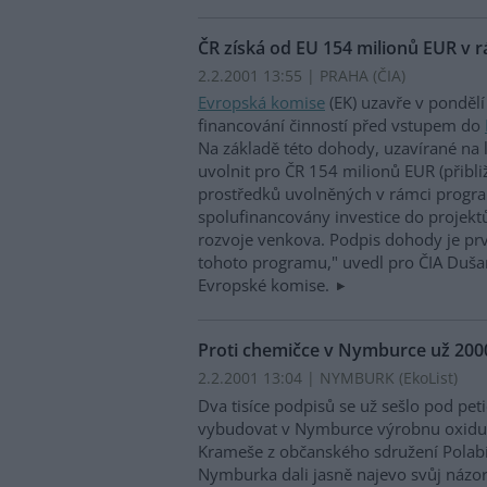
ČR získá od EU 154 milionů EUR v
2.2.2001 13:55 | PRAHA (
ČIA
)
Evropská komise
(EK) uzavře v pondělí
financování činností před vstupem do
Na základě této dohody, uzavírané na 
uvolnit pro ČR 154 milionů EUR (přibli
prostředků uvolněných v rámci prog
spolufinancovány investice do projektů
rozvoje venkova. Podpis dohody je pr
tohoto programu," uvedl pro ČIA Duša
Evropské komise.
Proti chemičce v Nymburce už 200
2.2.2001 13:04 | NYMBURK (EkoList)
Dva tisíce podpisů se už sešlo pod pet
vybudovat v Nymburce výrobnu oxidu 
Krameše z občanského sdružení Polabí 
Nymburka dali jasně najevo svůj názo