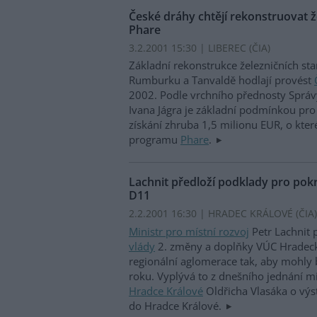
České dráhy chtějí rekonstruovat že
Phare
3.2.2001 15:30 | LIBEREC (
ČIA
)
Základní rekonstrukce železničních stan
Rumburku a Tanvaldě hodlají provést
2002. Podle vrchního přednosty Správy
Ivana Jágra je základní podmínkou pro 
získání zhruba 1,5 milionu EUR, o kte
programu
Phare
.
Lachnit předloží podklady pro pok
D11
2.2.2001 16:30 | HRADEC KRÁLOVÉ (
ČIA
)
Ministr pro místní rozvoj
Petr Lachnit 
vlády
2. změny a doplňky VÚC Hradeck
regionální aglomerace tak, aby mohly 
roku. Vyplývá to z dnešního jednání mi
Hradce Králové
Oldřicha Vlasáka o výs
do Hradce Králové.