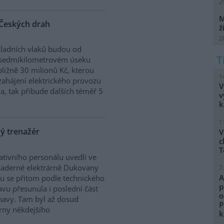
2
M
 Českých drah
ž
2
kladních vlaků budou od
 sedmikilometrovém úseku
bližně 30 milionů Kč, kterou
1
 zahájení elektrického provozu
V
na, tak přibude dalších téměř 5
v
k
1
ý trenažér
V
c
T
ativního personálu uvedli ve
 Jaderné elektrárně Dukovany
7
A
zu se přitom podle technického
p
avu přesunula i poslední část
o
navy. Tam byl až dosud
P
árny někdejšího
k