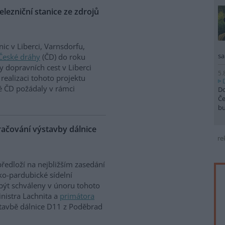
lezniční stanice ze zdrojů
ic v Liberci, Varnsdorfu,
sa
České dráhy
(ČD) do roku
 dopravních cest v Liberci
5.
realizaci tohoto projektu
ré ČD požádaly v rámci
Do
Če
b
račování výstavby dálnice
re
předloží na nejbližším zasedání
o-pardubické sídelní
být schváleny v únoru tohoto
nistra Lachnita a
primátora
tavbě dálnice D11 z Poděbrad