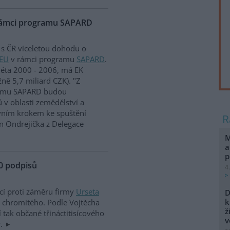
 rámci programu SAPARD
 s ČR víceletou dohodu o
EU
v rámci programu
SAPARD
.
léta 2000 - 2006, má EK
žně 5,7 miliard CZK). "Z
ramu SAPARD budou
 v oblasti zemědělství a
vním krokem ke spuštění
n Ondrejička z Delegace
M
a
p
0 podpisů
4
icí proti záměru firmy
Urseta
D
k
chromitého. Podle Vojtěcha
ž
tak občané třináctitisícového
v
r.