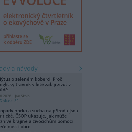
rady a návody
ýtus o zeleném koberci: Proč
nglický trávník v létě zabíjí život v
ůdě
.8.2026 | Jan Skala
Diskuse: 32
opady horka a sucha na přírodu jsou
ritické. ČSOP ukazuje, jak může
íznivé krajině a živočichům pomoci
eřejnost i obce