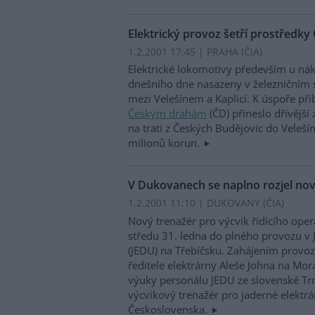
Elektrický provoz šetří prostředky
1.2.2001 17:45 | PRAHA (
ČIA
)
Elektrické lokomotivy především u ná
dnešního dne nasazeny v železničním
mezi Velešínem a Kaplicí. K úspoře při
Českým drahám
(ČD) přineslo dřívější
na trati z Českých Budějovic do Veleší
milionů korun.
V Dukovanech se naplno rozjel nov
1.2.2001 11:10 | DUKOVANY (
ČIA
)
Nový trenažér pro výcvik řídícího oper
středu 31. ledna do plného provozu v
(JEDU) na Třebíčsku. Zahájením provo
ředitele elektrárny Aleše Johna na Mor
výuky personálu JEDU ze slovenské Tr
výcvikový trenažér pro jaderné elektr
Československa.