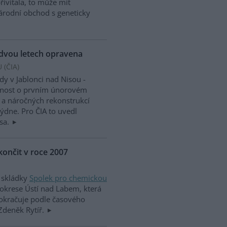
řivítala, to může mít
rodní obchod s geneticky
dvou letech opravena
 (
ČIA
)
dy v Jablonci nad Nisou -
jnost o prvním únorovém
 a náročných rekonstrukcí
dne. Pro ČIA to uvedl
msa.
ončit v roce 2007
 skládky
Spolek pro chemickou
 okrese Ústí nad Labem, která
pokračuje podle časového
Zdeněk Rytíř.