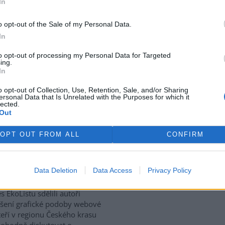
In
kromý kapitál
o opt-out of the Sale of my Personal Data.
čvou s česko - polskou hranicí
In
oukromý investor.
Kabinet
válil příslušný návrh na
to opt-out of processing my Personal Data for Targeted
ing.
rukturních investicích,
In
terý předložilo
ministerstvo
abývala rozhodováním o tom,
o opt-out of Collection, Use, Retention, Sale, and/or Sharing
vět, opravdu se zabývala pouze
ersonal Data that Is Unrelated with the Purposes for which it
lected.
oukromý kapitál pro výstavbu
Out
ministr dopravy Jaromír
OPT OUT FROM ALL
CONFIRM
ci občanům komunikovat
Data Deletion
Data Access
Privacy Policy
rek
skal regionální server Český
es EkoListu sdělili autoři
pšení grafické podoby webové
eří v regionu Českého krasu
svobodně diskutovat o