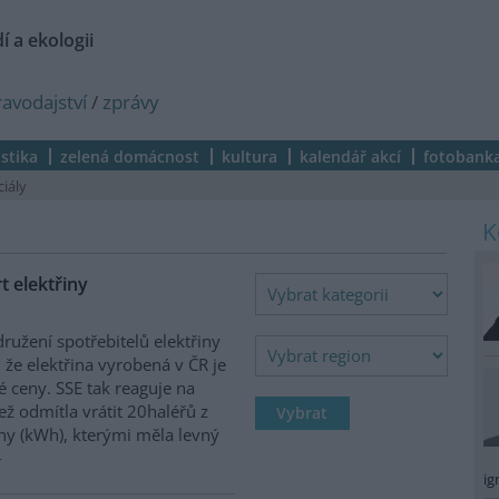
í a ekologii
ravodajství
/
zprávy
istika
zelená domácnost
kultura
kalendář akcí
fotobank
ciály
t elektřiny
družení spotřebitelů elektřiny
o, že elektřina vyrobená v ČR je
 ceny. SSE tak reaguje na
ež odmítla vrátit 20haléřů z
ny (kWh), kterými měla levný
ig