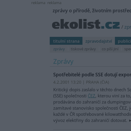
reklama
reklama
zprávy o přírodě, životním prostřed
/
zp
titulní strana
zpravodajství
public
zprávy
tiskové zprávy
co píší jiní
spe
Zprávy
Spotřebitelé podle SSE dotují expor
4.2.2001 13:20 | PRAHA (
ČIA
)
Kritický dopis zaslalo v těchto dnech S
(SSE) společnosti
ČEZ
, kterou viní za t
prodávána do zahraničí za dumpingové
zamítavé stanovisko společnosti ČEZ, j
každé v ČR spotřebované kilowatthodi
vývoz elektřiny do zahraničí dotovat.