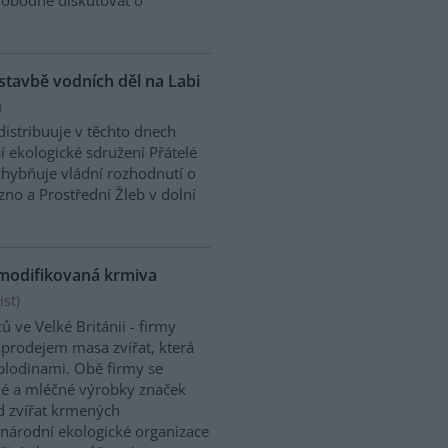
stavbě vodních děl na Labi
)
distribuuje v těchto dnech
 ekologické sdružení Přátelé
chybňuje vládní rozhodnutí o
no a Prostřední Žleb v dolní
y modifikovaná krmiva
st)
ů ve Velké Británii - firmy
s prodejem masa zvířat, která
lodinami. Obě firmy se
sné a mléčné výrobky značek
d zvířat krmených
národní ekologické organizace