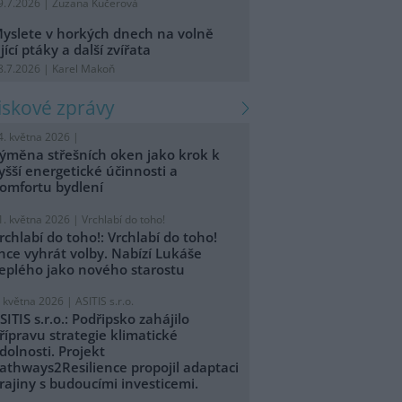
9.7.2026 | Zuzana Kučerová
yslete v horkých dnech na volně
ijící ptáky a další zvířata
8.7.2026 | Karel Makoň
tiskové zprávy
4. května 2026 |
ýměna střešních oken jako krok k
yšší energetické účinnosti a
omfortu bydlení
1. května 2026 |
Vrchlabí do toho!
rchlabí do toho!: Vrchlabí do toho!
hce vyhrát volby. Nabízí Lukáše
eplého jako nového starostu
. května 2026 |
ASITIS s.r.o.
SITIS s.r.o.: Podřipsko zahájilo
řípravu strategie klimatické
dolnosti. Projekt
athways2Resilience propojil adaptaci
rajiny s budoucími investicemi.