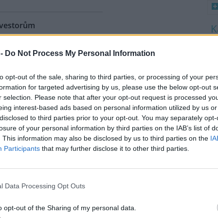
nvestorům
A
)
8
kce vyhlásili radní ve
 -
Do Not Process My Personal Information
K
le se zvyšující tlaky
O
lánu v tomto horském středisku
to opt-out of the sale, sharing to third parties, or processing of your per
9
udou muset zatím blíže
O
formation for targeted advertising by us, please use the below opt-out s
.
s
r selection. Please note that after your opt-out request is processed y
eing interest-based ads based on personal information utilized by us or
1
disclosed to third parties prior to your opt-out. You may separately opt-
ní množství energie
(
losure of your personal information by third parties on the IAB’s list of
H
p
. This information may also be disclosed by us to third parties on the
IA
 elektřiny vyprodukovala v
a
Participants
that may further disclose it to other third parties.
any (JEDU) na Třebíčsku. "Rok
júspěšnějším v historii
, tedy při srovnání s
 unie
," uvedl pro ČIA mluvčí
l Data Processing Opt Outs
o opt-out of the Sharing of my personal data.