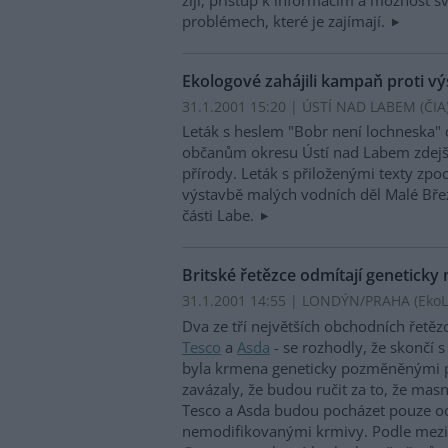
problémech, které je zajímají.
Ekologové zahájili kampaň proti vý
31.1.2001 15:20 | ÚSTÍ NAD LABEM (
ČIA
Leták s heslem "Bobr není lochneska" 
občanům okresu Ústí nad Labem zdejší
přírody. Leták s přiloženými texty zpo
výstavbě malých vodních děl Malé Břez
části Labe.
Britské řetězce odmítají genetick
31.1.2001 14:55 | LONDÝN/PRAHA (EkoLi
Dva ze tří největších obchodních řetězc
Tesco
a
Asda
- se rozhodly, že skončí 
byla krmena geneticky pozměněnými p
zavázaly, že budou ručit za to, že ma
Tesco a Asda budou pocházet pouze o
nemodifikovanými krmivy. Podle mezi