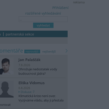
reklama
Přihlášení
rozšířené vyhledávání
a
partnerská sekce
komentáře
nejnovější
nejčtenější
Jan Palaščák
7.8.2026
Ohrožuje nedostatek vody
budoucnost jádra?
Eliška Vidomus
6.8.2026
Diskuse: 7
Klimatická krize není over.
Vyzýváme vládu, aby ji přestala
norovat