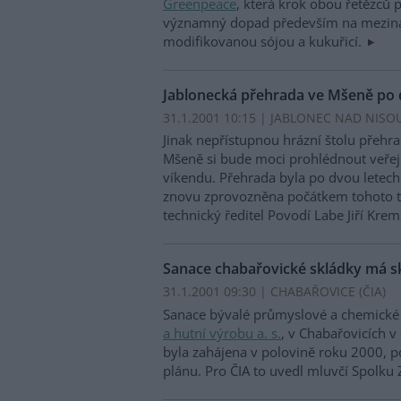
Greenpeace
, která krok obou řetězců p
významný dopad především na meziná
modifikovanou sójou a kukuřicí.
Jablonecká přehrada ve Mšeně po 
31.1.2001 10:15 | JABLONEC NAD NISOU
Jinak nepřístupnou hrázní štolu přehra
Mšeně si bude moci prohlédnout veře
víkendu. Přehrada byla po dvou letech
znovu zprovozněna počátkem tohoto tý
technický ředitel Povodí Labe Jiří Kre
Sanace chabařovické skládky má sk
31.1.2001 09:30 | CHABAŘOVICE (
ČIA
)
Sanace bývalé průmyslové a chemické
a hutní výrobu a. s.
, v Chabařovicích v
byla zahájena v polovině roku 2000, 
plánu. Pro ČIA to uvedl mluvčí Spolku 