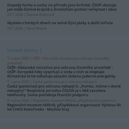
Dopady horka a sucha na přírodu jsou kritické. ČSOP ukazuje,
jak může žíznivé krajině a živočichům pomoci veřejnost i obce
29.7.2026 | Zuzana Kučerová
Myslete v horkých dnech na volně žijící ptáky a další zvířata
28.7.2026 | Karel Makoň
tiskové zprávy
7. srpna 2026 |
OIŽP- Občanská iniciativa pro ochranu životního
prostředí
OIŽP- Občanská iniciativa pro ochranu životního prostředí :
OIŽP: Evropské řeky vysychají a voda v nich se otepluje:
Klimatická krize odhaluje zásadní slabinu jaderné energetiky
7. srpna 2026 |
Česká společnost pro ochranu netopýrů
Česká společnost pro ochranu netopýrů: „Pomoc, máme v domě
netopýry!“ Bezplatná poradna ČESON je v létě zavalena
telefonáty. Sama potřebuje finanční podporu.
6. srpna 2026 |
Regionální muzeum Mělník, příspěvková organizace
Regionální muzeum Mělník, příspěvková organizace: Výstava 50
let CHKO Kokořínsko - Máchův kraj