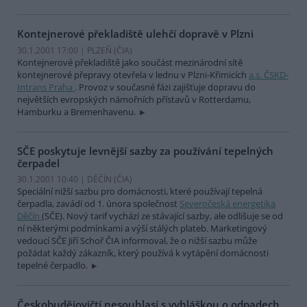
Kontejnerové překladiště ulehčí dopravě v Plzni
30.1.2001 17:00 | PLZEŇ (
ČIA
)
Kontejnerové překladiště jako součást mezinárodní sítě
kontejnerové přepravy otevřela v lednu v Plzni-Křimicích
a.s. ČSKD-
Intrans Praha
. Provoz v současné fázi zajišťuje dopravu do
největších evropských námořních přístavů v Rotterdamu,
Hamburku a Bremenhavenu.
SČE poskytuje levnější sazby za používání tepelných
čerpadel
30.1.2001 10:40 | DĚČÍN (
ČIA
)
Speciální nižší sazbu pro domácnosti, které používají tepelná
čerpadla, zavádí od 1. února společnost
Severočeská energetika
Děčín
(SČE). Nový tarif vychází ze stávající sazby, ale odlišuje se od
ní některými podmínkami a výší stálých plateb. Marketingový
vedoucí SČE Jiří Schoř ČIA informoval, že o nižší sazbu může
požádat každý zákazník, který používá k vytápění domácnosti
tepelné čerpadlo.
Českobudějovičtí nesouhlasí s vyhláškou o odpadech