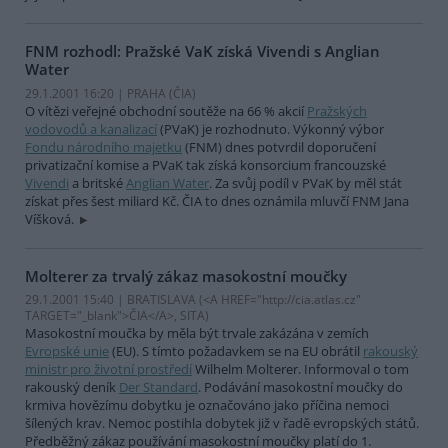
FNM rozhodl: Pražské VaK získá Vivendi s Anglian
Water
29.1.2001 16:20 | PRAHA (
ČIA
)
O vítězi veřejné obchodní soutěže na 66 % akcií
Pražských
vodovodů a kanalizací
(PVaK) je rozhodnuto. Výkonný výbor
Fondu národního majetku
(FNM) dnes potvrdil doporučení
privatizační komise a PVaK tak získá konsorcium francouzské
Vivendi
a britské
Anglian Water
. Za svůj podíl v PVaK by měl stát
získat přes šest miliard Kč. ČIA to dnes oznámila mluvčí FNM Jana
Víšková.
Molterer za trvalý zákaz masokostní moučky
29.1.2001 15:40 | BRATISLAVA (<A HREF="http://cia.atlas.cz"
TARGET="_blank">ČIA</A>, SITA)
Masokostní moučka by měla být trvale zakázána v zemích
Evropské unie
(EU). S tímto požadavkem se na EU obrátil
rakouský
ministr pro životní prostředí
Wilhelm Molterer. Informoval o tom
rakouský deník
Der Standard
. Podávání masokostní moučky do
krmiva hovězímu dobytku je označováno jako příčina nemoci
šílených krav. Nemoc postihla dobytek již v řadě evropských států.
Předběžný zákaz používání masokostní moučky platí do 1.