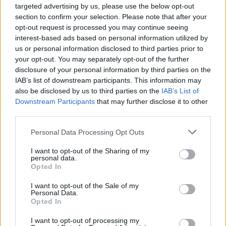
podepíše příslušný cenový výměr v pondělí 29. ledna.
targeted advertising by us, please use the below opt-out
section to confirm your selection. Please note that after your
opt-out request is processed you may continue seeing
Generálním inspektorem ČD bude Zemanův poradce
interest-based ads based on personal information utilized by
Zdeněk Žák
us or personal information disclosed to third parties prior to
26.1.2001 16:20 | PRAHA (
ČIA
)
your opt-out. You may separately opt-out of the further
Na post generálního inspektora
Českých drah
(ČD) byl dnes
disclosure of your personal information by third parties on the
správní radou drah vybrán poradce
premiéra
a bývalý ředitel
odboru vnějších vztahů ČD Zdeněk Žák. Do nové funkce by měl
IAB’s list of downstream participants. This information may
nastoupit od února. Novinářům to na dnešní tiskové konferenci
also be disclosed by us to third parties on the
IAB’s List of
oznámil místopředseda správní rady Ivan Foltýn.
Downstream Participants
that may further disclose it to other
third parties.
Dvanáct tun uranu a troška plutonia
Personal Data Processing Opt Outs
26.1.2001 13:52 | PRAHA (EkoList)
Stránky novin jsou v posledních dnech plné zpráv o tzv.
I want to opt-out of the Sharing of my
balkánském syndromu. Panuje obava, že řada onemocnění a úmrtí
personal data.
vojáků z různých států sloužících na území bývalé Jugoslávie,
Opted In
konkrétně v Bosně a Hercegovině a na území srbské provincie
Kosovo, může souviset s používáním střel obsahujících ochuzený
I want to opt-out of the Sale of my
uran.
Personal Data.
Opted In
Ekologové se znovu přou s ministerstvem kvůli
I want to opt-out of processing my