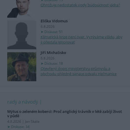
Ohrožuje nedostatek vody budoucnost jádra?
Eliška Vidomus
6.8.2026
Diskuse: 51
Klimatická krize není over. Vyzýváme vládu, aby
ji přestala ignorovat
Jiří Michalisko
6.8.2026
Diskuse: 18
Otevřený dopis ministerstvu průmyslu a
obchodu ohledně sanace odvalu Heřmanice
rady a návody
Mýtus o zeleném koberci: Proč anglický trávník v létě zabíjí život
v půdě
4.8.2026 | Jan Skala
Diskuse: 34