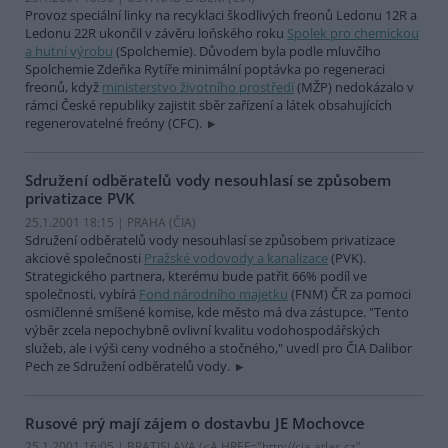
Provoz speciální linky na recyklaci škodlivých freonů Ledonu 12R a
Ledonu 22R ukončil v závěru loňského roku
Spolek pro chemickou
a hutní výrobu
(Spolchemie). Důvodem byla podle mluvčího
Spolchemie Zdeňka Rytíře minimální poptávka po regeneraci
freonů, když
ministerstvo životního prostředí
(MŽP) nedokázalo v
rámci České republiky zajistit sběr zařízení a látek obsahujících
regenerovatelné freóny (CFC).
Sdružení odběratelů vody nesouhlasí se způsobem
privatizace PVK
25.1.2001 18:15 | PRAHA (
ČIA
)
Sdružení odběratelů vody nesouhlasí se způsobem privatizace
akciové společnosti
Pražské vodovody a kanalizace
(PVK).
Strategického partnera, kterému bude patřit 66% podíl ve
společnosti, vybírá
Fond národního majetku
(FNM) ČR za pomoci
osmičlenné smíšené komise, kde město má dva zástupce. "Tento
výběr zcela nepochybně ovlivní kvalitu vodohospodářských
služeb, ale i výši ceny vodného a stočného," uvedl pro ČIA Dalibor
Pech ze Sdružení odběratelů vody.
Rusové prý mají zájem o dostavbu JE Mochovce
25.1.2001 16:05 | BRATISLAVA (<A HREF="http://cia.atlas.cz"