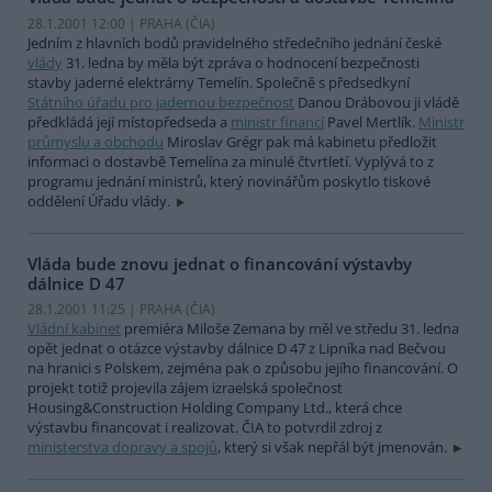
28.1.2001 12:00 | PRAHA (
ČIA
)
Jedním z hlavních bodů pravidelného středečního jednání české
vlády
31. ledna by měla být zpráva o hodnocení bezpečnosti
stavby jaderné elektrárny Temelín. Společně s předsedkyní
Státního úřadu pro jadernou bezpečnost
Danou Drábovou ji vládě
předkládá její místopředseda a
ministr financí
Pavel Mertlík.
Ministr
průmyslu a obchodu
Miroslav Grégr pak má kabinetu předložit
informaci o dostavbě Temelína za minulé čtvrtletí. Vyplývá to z
programu jednání ministrů, který novinářům poskytlo tiskové
oddělení Úřadu vlády.
Vláda bude znovu jednat o financování výstavby
dálnice D 47
28.1.2001 11:25 | PRAHA (
ČIA
)
Vládní kabinet
premiéra Miloše Zemana by měl ve středu 31. ledna
opět jednat o otázce výstavby dálnice D 47 z Lipníka nad Bečvou
na hranici s Polskem, zejména pak o způsobu jejího financování. O
projekt totiž projevila zájem izraelská společnost
Housing&Construction Holding Company Ltd., která chce
výstavbu financovat i realizovat. ČIA to potvrdil zdroj z
ministerstva dopravy a spojů
, který si však nepřál být jmenován.