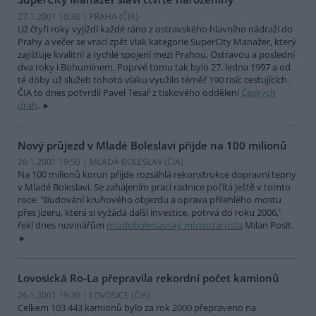
27.1.2001 10:30 | PRAHA (
ČIA
)
Už čtyři roky vyjíždí každé ráno z ostravského hlavního nádraží do
Prahy a večer se vrací zpět vlak kategorie SuperCity Manažer, který
zajišťuje kvalitní a rychlé spojení mezi Prahou, Ostravou a poslední
dva roky i Bohumínem. Poprvé tomu tak bylo 27. ledna 1997 a od
té doby už služeb tohoto vlaku využilo téměř 190 tisíc cestujících.
ČIA to dnes potvrdil Pavel Tesař z tiskového oddělení
Českých
drah
.
Nový průjezd v Mladé Boleslavi přijde na 100 milionů
26.1.2001 19:50 | MLADÁ BOLESLAV (
ČIA
)
Na 100 milionů korun přijde rozsáhlá rekonstrukce dopravní tepny
v Mladé Boleslavi. Se zahájením prací radnice počítá ještě v tomto
roce. "Budování kruhového objezdu a oprava přilehlého mostu
přes Jizeru, která si vyžádá další investice, potrvá do roku 2006,"
řekl dnes novinářům
mladoboleslavský místostarosta
Milan Poslt.
Lovosická Ro-La přepravila rekordní počet kamionů
26.1.2001 19:30 | LOVOSICE (
ČIA
)
Celkem 103 443 kamionů bylo za rok 2000 přepraveno na