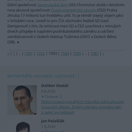
Důlní společnost
Severočeské doly
(SD) Chomutov dodá v letošním
roce akciové společnosti
České energetické závody
(ČEZ) Praha
zhruba 17 milionů tun hnědého uhlí. To je téměř stejný objem jako
v loňském roce. Uvedl to pro ČIA obchodní ředitel SD Vasil
Demjanovič s tím, že smlouva mezi SD a ČEZ uzavřená v minulých
dnech přispěje k naplnění podnikatelského záměru a udržení
zaměstnanosti v Dolech Nástup Tušimice (DNT) a Dolech Bílina
(DB).
«
|
1
|
..
|
1551
|
1552
|
1553
|
1554
|
1555
|
..
|
1581
|
»
komentáře
nejnovější
nejčtenější
Dalibor Dostál
8.8.2026
Diskuse: 2
Místo kosení vyprahlých trávníků odstraňování
invazních dřevin. Změny klimatu promění péči
o zeleň ve městech
Jan Palaščák
7.8.2026
Diskuse: 13