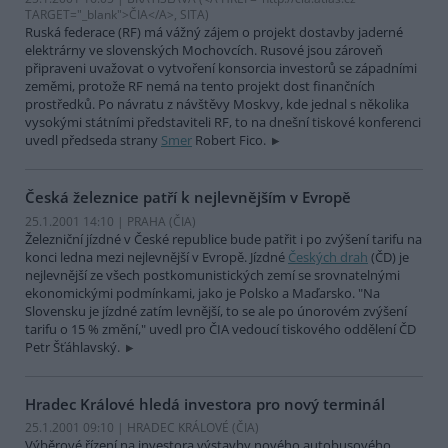
TARGET="_blank">ČIA</A>, SITA)
Ruská federace (RF) má vážný zájem o projekt dostavby jaderné
elektrárny ve slovenských Mochovcích. Rusové jsou zároveň
připraveni uvažovat o vytvoření konsorcia investorů se západními
zeměmi, protože RF nemá na tento projekt dost finančních
prostředků. Po návratu z návštěvy Moskvy, kde jednal s několika
vysokými státními představiteli RF, to na dnešní tiskové konferenci
uvedl předseda strany
Smer
Robert Fico.
Česká železnice patří k nejlevnějším v Evropě
25.1.2001 14:10 | PRAHA (
ČIA
)
Železniční jízdné v České republice bude patřit i po zvýšení tarifu na
konci ledna mezi nejlevnější v Evropě. Jízdné
Českých drah
(ČD) je
nejlevnější ze všech postkomunistických zemí se srovnatelnými
ekonomickými podmínkami, jako je Polsko a Maďarsko. "Na
Slovensku je jízdné zatím levnější, to se ale po únorovém zvýšení
tarifu o 15 % změní," uvedl pro ČIA vedoucí tiskového oddělení ČD
Petr Šťáhlavský.
Hradec Králové hledá investora pro nový terminál
25.1.2001 09:10 | HRADEC KRÁLOVÉ (
ČIA
)
Výběrové řízení na investora výstavby nového autobusového