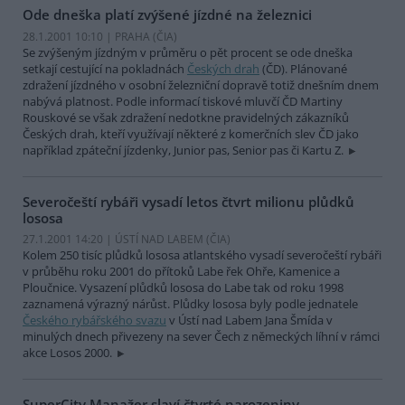
Ode dneška platí zvýšené jízdné na železnici
28.1.2001 10:10 | PRAHA (
ČIA
)
Se zvýšeným jízdným v průměru o pět procent se ode dneška
setkají cestující na pokladnách
Českých drah
(ČD). Plánované
zdražení jízdného v osobní železniční dopravě totiž dnešním dnem
nabývá platnost. Podle informací tiskové mluvčí ČD Martiny
Rouskové se však zdražení nedotkne pravidelných zákazníků
Českých drah, kteří využívají některé z komerčních slev ČD jako
například zpáteční jízdenky, Junior pas, Senior pas či Kartu Z.
Severočeští rybáři vysadí letos čtvrt milionu plůdků
lososa
27.1.2001 14:20 | ÚSTÍ NAD LABEM (
ČIA
)
Kolem 250 tisíc plůdků lososa atlantského vysadí severočeští rybáři
v průběhu roku 2001 do přítoků Labe řek Ohře, Kamenice a
Ploučnice. Vysazení plůdků lososa do Labe tak od roku 1998
zaznamená výrazný nárůst. Plůdky lososa byly podle jednatele
Českého rybářského svazu
v Ústí nad Labem Jana Šmída v
minulých dnech přivezeny na sever Čech z německých líhní v rámci
akce Losos 2000.
SuperCity Manažer slaví čtvrté narozeniny