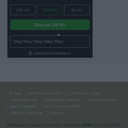
O NÁS
NOVINKY NA WEBU
INZERUJTE U NÁS
PODPOŘTE NÁS
PŘEBÍRÁNÍ OBSAHU
TIŠTĚNÝ EKOLIST
MAPA STRÁNEK
DEJTE O SOBĚ VĚDĚT
ZPRÁVY E-MAILEM
COOKIES
Ekolist.cz
je vydáván občanským sdružením
BEZK
. ISSN 1802-9019.