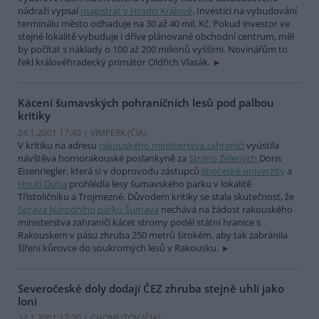
nádraží vypsal
magistrát v Hradci Králové
. Investici na vybudování
terminálu město odhaduje na 30 až 40 mil. Kč. Pokud investor ve
stejné lokalitě vybuduje i dříve plánované obchodní centrum, měl
by počítat s náklady o 100 až 200 milionů vyššími. Novinářům to
řekl královéhradecký primátor Oldřich Vlasák.
Kácení šumavských pohraničních lesů pod palbou
kritiky
24.1.2001 17:40 | VIMPERK (
ČIA
)
V kritiku na adresu
rakouského ministerstva zahraničí
vyústila
návštěva hornorakouské poslankyně za
Stranu Zelených
Doris
Eisenriegler, která si v doprovodu zástupců
Jihočeské univerzity
a
Hnutí Duha
prohlédla lesy šumavského parku v lokalitě
Třístoličníku a Trojmezné. Důvodem kritiky se stala skutečnost, že
Správa Národního parku Šumava
nechává na žádost rakouského
ministerstva zahraničí kácet stromy podél státní hranice s
Rakouskem v pásu zhruba 250 metrů širokém, aby tak zabránila
šíření kůrovce do soukromých lesů v Rakousku.
Severočeské doly dodají ČEZ zhruba stejně uhlí jako
loni
24.1.2001 17:20 | CHOMUTOV (
ČIA
)