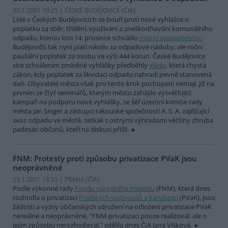
30.1.2001 10:25 | ČESKÉ BUDĚJOVICE (
ČIA
)
Lidé v Českých Budějovicích se bouří proti nové vyhlášce o
poplatku za sběr, třídění, využívání a zneškodňování komunálního
odpadu, kterou loni 14. prosince schválilo
místní zastupitelstvo
.
Budějovičtí tak nyní platí nikoliv za odpadové nádoby, ale roční
paušální poplatek za osobu ve výši 444 korun. České Budějovice
sice schválením zmíněné vyhlášky předběhly
vládu
, která chystá
zákon, kdy poplatek za likvidaci odpadu nahradí pevně stanovená
daň. Obyvatelé města však pro tento krok pochopení nemají. Již na
prvním ze čtyř seminářů, kterým město zahájilo vysvětlující
kampaň na podporu nové vyhlášky, se šéf územní komise rady
města Jan Singer a zástupci rakouské společnosti A. S. A. zajišťující
svoz odpadu ve městě, setkali s ostrými výhradami většiny zhruba
padesáti občanů, kteří na diskusi přišli.
FNM: Protesty proti způsobu privatizace PVaK jsou
neoprávněné
29.1.2001 18:55 | PRAHA (
ČIA
)
Podle výkonné rady
Fondu národního majetku
(FNM), která dnes
rozhodla o privatizaci
Pražských vodovodů a kanalizací
(PVaK), jsou
žádosti a výzvy občanských sdružení na odložení privatizace PVaK
nereálné a neoprávněné. "FNM privatizaci pouze realizoval, ale o
jejím způsobu nerozhodoval," sdělila dnes ČIA Jana Víšková.