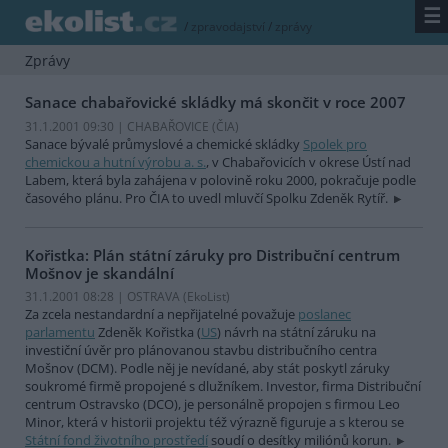
☰
/
zpravodajství
/
zprávy
Zprávy
Sanace chabařovické skládky má skončit v roce 2007
31.1.2001 09:30 | CHABAŘOVICE (
ČIA
)
Sanace bývalé průmyslové a chemické skládky
Spolek pro
chemickou a hutní výrobu a. s.
, v Chabařovicích v okrese Ústí nad
Labem, která byla zahájena v polovině roku 2000, pokračuje podle
časového plánu. Pro ČIA to uvedl mluvčí Spolku Zdeněk Rytíř.
Kořistka: Plán státní záruky pro Distribuční centrum
Mošnov je skandální
31.1.2001 08:28 | OSTRAVA (EkoList)
Za zcela nestandardní a nepřijatelné považuje
poslanec
parlamentu
Zdeněk Kořistka (
US
) návrh na státní záruku na
investiční úvěr pro plánovanou stavbu distribučního centra
Mošnov (DCM). Podle něj je nevídané, aby stát poskytl záruky
soukromé firmě propojené s dlužníkem. Investor, firma Distribuční
centrum Ostravsko (DCO), je personálně propojen s firmou Leo
Minor, která v historii projektu též výrazně figuruje a s kterou se
Státní fond životního prostředí
soudí o desítky miliónů korun.