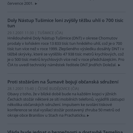
července 2001.
Doly Nástup Tušimice loni zvýšily těžbu uhlí o 700 tisíc
tun
29.1.2001 11:30 | TUŠIMICE (
ČIA
)
Hnědouhelné Doly Nástup Tušimice (DNT) v okrese Chomutov
prodaly v loňském roce 13 833 tisíc tun hnědého uhlí, což je o 700
tisíc tun více než v roce 1999. Zlepšeného výsledku dosáhly DNT i v
těžbě skrývky, které se vytěžilo 47 938 tisíc metrů krychlových, což
je o 500 tisíc metrů krychlových více než v roce předcházejícím. Pro
ČIA to uvedl technický náměstek ředitele DNT Jindřich Doležal.
Proti stožárům na Šumavě bojují občanská sdružení
28.1.2001 15:40 | ČESKÉ BUDĚJOVICE (
ČIA
)
Obavy z toho, že v blízké době bude na každém kopci v jižních
Čechách stožár některé ze sítí mobilních telefonů, vyjádřili zástupci
několika občanských sdružení. Impulsem ke svolání tiskové
konference se stal vysílací stožár postavený zhruba 50 metrů od
okraje obce Branišov u Stach na Prachaticku.
Vláda bude jednat o bezpečnosti a dostavbě Temelína