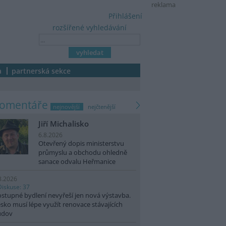
reklama
Přihlášení
rozšířené vyhledávání
a
partnerská sekce
komentáře
nejnovější
nejčtenější
Jiří Michalisko
6.8.2026
Otevřený dopis ministerstvu
průmyslu a obchodu ohledně
sanace odvalu Heřmanice
8.2026
Diskuse: 37
stupné bydlení nevyřeší jen nová výstavba.
sko musí lépe využít renovace stávajících
udov