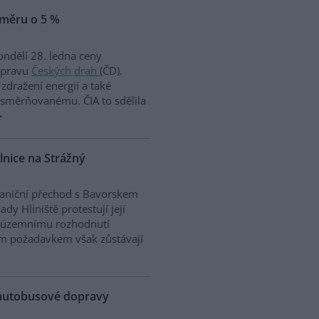
ůměru o 5 %
ndělí 28. ledna ceny
řepravu
Českých drah
(ČD).
dražení energií a také
směrňovanému. ČIA to sdělila
ilnice na Strážný
hraniční přechod s Bavorskem
y Hliniště protestují její
u územnímu rozhodnutí
ým požadavkem však zůstávají
 autobusové dopravy