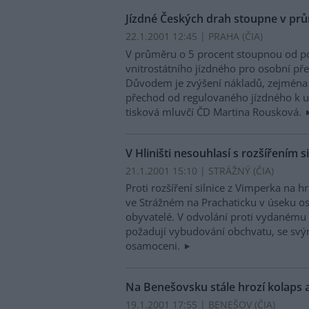
Jízdné Českých drah stoupne v pr
22.1.2001 12:45 | PRAHA (
ČIA
)
V průměru o 5 procent stoupnou od po
vnitrostátního jízdného pro osobní p
Důvodem je zvýšení nákladů, zejména z
přechod od regulovaného jízdného k u
tisková mluvčí ČD Martina Rousková.
V Hliništi nesouhlasí s rozšířením s
21.1.2001 15:10 | STRÁŽNÝ (
ČIA
)
Proti rozšíření silnice z Vimperka na 
ve Strážném na Prachaticku v úseku osad
obyvatelé. V odvolání proti vydaném
požadují vybudování obchvatu, se sv
osamoceni.
Na Benešovsku stále hrozí kolaps
19.1.2001 17:55 | BENEŠOV (
ČIA
)