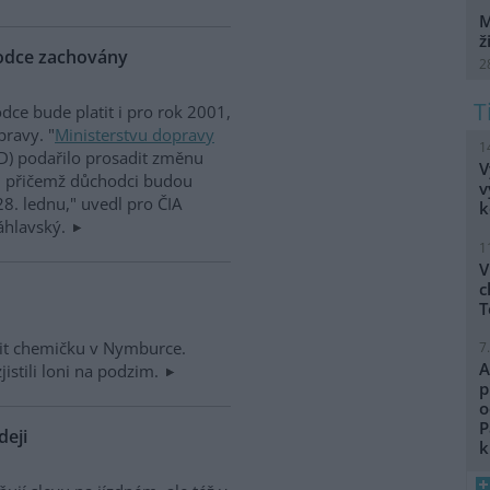
M
ž
hodce zachovány
2
dce bude platit i pro rok 2001,
pravy. "
Ministerstvu dopravy
1
D) podařilo prosadit změnu
V
, přičemž důchodci budou
v
28. lednu," uvedl pro ČIA
k
áhlavský.
1
V
c
T
it chemičku v Nymburce.
7
A
istili loni na podzim.
p
o
P
deji
k