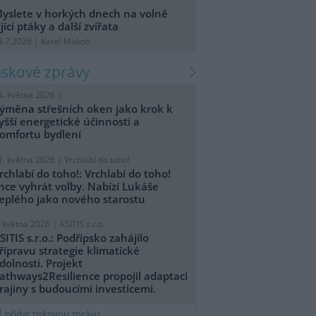
yslete v horkých dnech na volně
ijící ptáky a další zvířata
8.7.2026 | Karel Makoň
tiskové zprávy
4. května 2026 |
ýměna střešních oken jako krok k
yšší energetické účinnosti a
omfortu bydlení
1. května 2026 |
Vrchlabí do toho!
rchlabí do toho!: Vrchlabí do toho!
hce vyhrát volby. Nabízí Lukáše
eplého jako nového starostu
. května 2026 |
ASITIS s.r.o.
SITIS s.r.o.: Podřipsko zahájilo
řípravu strategie klimatické
dolnosti. Projekt
athways2Resilience propojil adaptaci
rajiny s budoucími investicemi.
přidat tiskovou zprávu