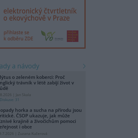
rady a návody
ýtus o zeleném koberci: Proč
nglický trávník v létě zabíjí život v
ůdě
.8.2026 | Jan Skala
Diskuse: 31
opady horka a sucha na přírodu jsou
ritické. ČSOP ukazuje, jak může
íznivé krajině a živočichům pomoci
eřejnost i obce
9.7.2026 | Zuzana Kučerová