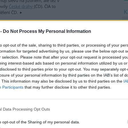
ují slevu na jízdném, ale též v
ovily
České dráhy
(ČD). ČIA to
dělení ČD.
8
K
 -
Do Not Process My Personal Information
O
9
ety je v současnosti rovníkový
to opt-out of the sale, sharing to third parties, or processing of your per
O
pokrývaly tropické pralesy.
s
formation for targeted advertising by us, please use the below opt-out s
ení dřeva dnes způsobují, že
r selection. Please note that after your opt-out request is processed y
1
 stávají se tak jedním z motorů
eing interest-based ads based on personal information utilized by us or
(
z projevů současné situace
disclosed to third parties prior to your opt-out. You may separately opt-
H
. Na příkladu indonéské
losure of your personal information by third parties on the IAB’s list of
p
někud přiblížit.
a
. This information may also be disclosed by us to third parties on the
IA
Participants
that may further disclose it to other third parties.
u Neratovice
l Data Processing Opt Outs
óru z areálu neratovické
 loňského roku. Soukromí
o opt-out of the Sharing of my personal data.
jí za chlórem zničené porosty