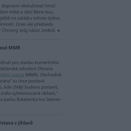
dopravní obslužnosti hrozí
žení měst a obcí Bene-bus,
 ještě na začátku tohoto týdne,
innosti. Dnes ale předseda
 Chromý svůj názor změnil.
nout MMR
odnutí pro stavbu komerčního
 občanské sdružení Obrana
ístní rozvoj
(MMR). Obchodně
rána" tu chce postavit
to, kde chtějí budovu postavit,
 zcela vybetonované oblasti,"
a parku Balabenka Ivo Steiner.
stava v Jihlavě