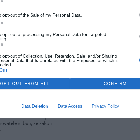
In
 dvou týdnů hodlám podat na
nashromážděny veškeré
poškozených zemědělců David
o opt-out of the Sale of my Personal Data.
In
to opt-out of processing my Personal Data for Targeted
ing.
kyanidem
In
List)
ticeni na severovýchodě
o opt-out of Collection, Use, Retention, Sale, and/or Sharing
ersonal Data that Is Unrelated with the Purposes for which it
et toxický odpad, který
lected.
li rumunští
vládní představitelé
.
Out
ozsáhlé území na toku obou řek
OPT OUT FROM ALL
CONFIRM
rek
Data Deletion
Data Access
Privacy Policy
zně prošel začátkem prosince
vatelé slibují, že zákon