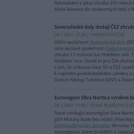
Rakouskem v pásu zhruba 250 metrů ši
šíření kůrovce do soukromých lesů v 
Severočeské doly dodají ČEZ zhruba 
24.1.2001 17:20 | CHOMUTOV (
ČIA
)
Důlní společnost
Severočeské doly
(SD
roce akciové společnosti
České energe
zhruba 17 milionů tun hnědého uhlí. T
loňském roce. Uvedl to pro ČIA obchod
s tím, že smlouva mezi SD a ČEZ uzavř
k naplnění podnikatelského záměru a 
Dolech Nástup Tušimice (DNT) a Dolech
Euroregion Silva Nortica vznikne be
24.1.2001 17:00 | ČESKÉ BUDĚJOVICE (
Č
Nově vznikající euroregion Silva Nortic
jižní Moravy bude bez účasti jihlavskýc
českobudějovický primátor
Miroslav Te
euroregionu, které proběhlo o uplynul