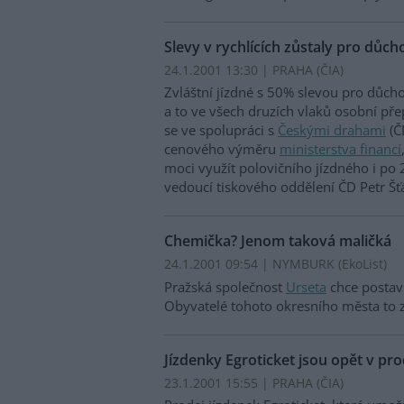
Slevy v rychlících zůstaly pro důc
24.1.2001 13:30 | PRAHA (
ČIA
)
Zvláštní jízdné s 50% slevou pro důcho
a to ve všech druzích vlaků osobní pře
se ve spolupráci s
Českými drahami
(Č
cenového výměru
ministerstva financí
moci využít polovičního jízdného i po 
vedoucí tiskového oddělení ČD Petr Šť
Chemička? Jenom taková maličká
24.1.2001 09:54 | NYMBURK (EkoList)
Pražská společnost
Urseta
chce postav
Obyvatelé tohoto okresního města to zj
Jízdenky Egroticket jsou opět v pro
23.1.2001 15:55 | PRAHA (
ČIA
)