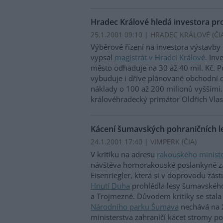
Hradec Králové hledá investora pr
25.1.2001 09:10 | HRADEC KRÁLOVÉ (
ČI
Výběrové řízení na investora výstavb
vypsal
magistrát v Hradci Králové
. Inv
město odhaduje na 30 až 40 mil. Kč. Po
vybuduje i dříve plánované obchodní c
náklady o 100 až 200 milionů vyššími.
královéhradecký primátor Oldřich Vla
Kácení šumavských pohraničních le
24.1.2001 17:40 | VIMPERK (
ČIA
)
V kritiku na adresu
rakouského ministe
návštěva hornorakouské poslankyně 
Eisenriegler, která si v doprovodu zás
Hnutí Duha
prohlédla lesy šumavského 
a Trojmezné. Důvodem kritiky se stala
Národního parku Šumava
nechává na 
ministerstva zahraničí kácet stromy pod