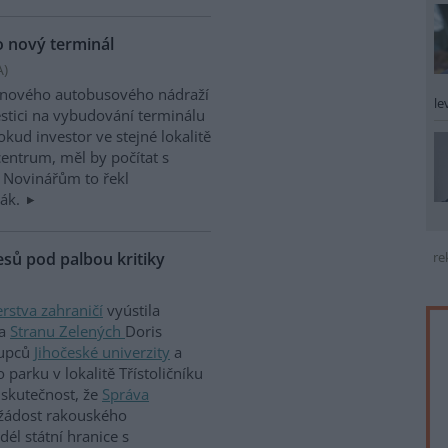
o nový terminál
A
)
y nového autobusového nádraží
le
estici na vybudování terminálu
kud investor ve stejné lokalitě
entrum, měl by počítat s
 Novinářům to řekl
sák.
sů pod palbou kritiky
re
rstva zahraničí
vyústila
za
Stranu Zelených
Doris
tupců
Jihočeské univerzity
a
parku v lokalitě Třístoličníku
 skutečnost, že
Správa
žádost rakouského
él státní hranice s