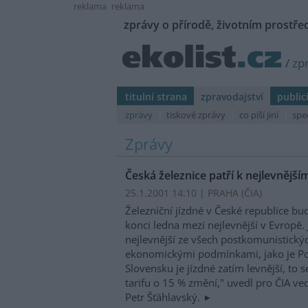
reklama
reklama
zprávy o přírodě, životním prostřed
/
zp
titulní strana
zpravodajství
public
zprávy
tiskové zprávy
co píší jiní
spe
Zprávy
Česká železnice patří k nejlevnější
25.1.2001 14:10 | PRAHA (
ČIA
)
Železniční jízdné v České republice bude
konci ledna mezi nejlevnější v Evropě.
nejlevnější ze všech postkomunistický
ekonomickými podmínkami, jako je Po
Slovensku je jízdné zatím levnější, to
tarifu o 15 % změní," uvedl pro ČIA v
Petr Šťáhlavský.