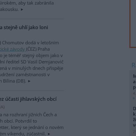
rokém, aby tak zabránila
Rakousku.
stejně uhlí jako loni
) Chomutov dodá v letošním
tické závody
(ČEZ) Praha
o je téměř stejný objem jako v
ní ředitel SD Vasil Demjanovič
ená v minulých dnech přispěje
udržení zaměstnanosti v
M
 Bílina (DB).
a
p
4
z účasti jihlavských obcí
IA
)
D
k
a na rozhraní jižních Čech a
ž
h obcí. Potvrdil to
v
tter, který se jednání o novém
2
ém víkendu, zúčastnil.