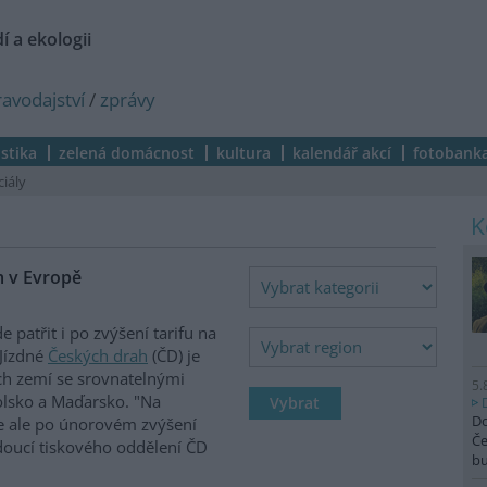
í a ekologii
ravodajství
/
zprávy
istika
zelená domácnost
kultura
kalendář akcí
fotobank
ciály
m v Evropě
 patřit i po zvýšení tarifu na
 Jízdné
Českých drah
(ČD) je
ch zemí se srovnatelnými
5.
lsko a Maďarsko. "Na
Do
 se ale po únorovém zvýšení
Če
edoucí tiskového oddělení ČD
b