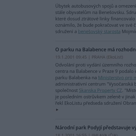
Úbytek autobusových spojů a omezení 
stále obyvatelům na Benešovsku. Sdru
které dosud ztrátové linky financovalo
oznámilo, že bude pokračovat ve své č
sdružení a
benešovský starosta
Mojmír
O parku na Balabence má rozhod
19.1.2001 09:45 | PRAHA (EkoList)
Odvolání proti vydání územního rozh
centra na Balabence v Praze 9 podalo
parku Balabenka na
Ministerstvo pro m
administrativní centrum "Vysočanská b
společnost
Skanska Property CZ
. "Mís
je posledním ostrůvkem zeleně v jinak
řekl EkoListu předseda sdružení Obran
Národní park Podyjí představuje vý
18.1.2001 16:55 | JIHLAVA (
ČIA
)