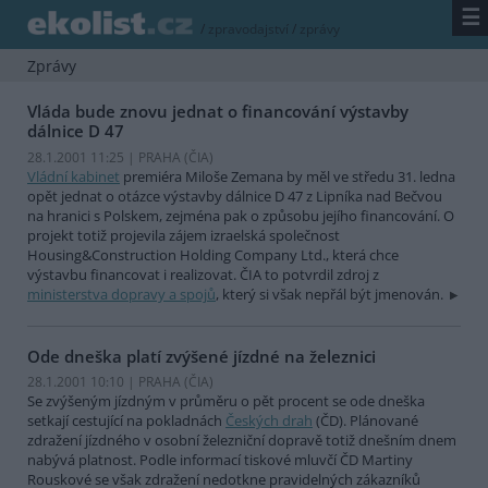
☰
/
zpravodajství
/
zprávy
Zprávy
Vláda bude znovu jednat o financování výstavby
dálnice D 47
28.1.2001 11:25 | PRAHA (
ČIA
)
Vládní kabinet
premiéra Miloše Zemana by měl ve středu 31. ledna
opět jednat o otázce výstavby dálnice D 47 z Lipníka nad Bečvou
na hranici s Polskem, zejména pak o způsobu jejího financování. O
projekt totiž projevila zájem izraelská společnost
Housing&Construction Holding Company Ltd., která chce
výstavbu financovat i realizovat. ČIA to potvrdil zdroj z
ministerstva dopravy a spojů
, který si však nepřál být jmenován.
Ode dneška platí zvýšené jízdné na železnici
28.1.2001 10:10 | PRAHA (
ČIA
)
Se zvýšeným jízdným v průměru o pět procent se ode dneška
setkají cestující na pokladnách
Českých drah
(ČD). Plánované
zdražení jízdného v osobní železniční dopravě totiž dnešním dnem
nabývá platnost. Podle informací tiskové mluvčí ČD Martiny
Rouskové se však zdražení nedotkne pravidelných zákazníků