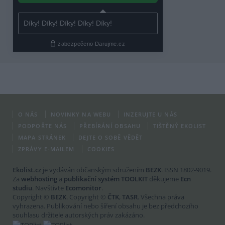
O NÁS
NOVINKY NA WEBU
INZERUJTE U NÁS
PODPOŘTE NÁS
PŘEBÍRÁNÍ OBSAHU
TIŠTĚNÝ EKOLIST
MAPA STRÁNEK
DEJTE O SOBĚ VĚDĚT
ZPRÁVY E-MAILEM
COOKIES
Ekolist.cz
je vydáván občanským sdružením
BEZK
. ISSN 1802-9019.
Za
webhosting
a
publikační systém TOOLKIT
děkujeme
Ecn
studiu
. Navštivte
Ecomonitor
.
Copyright ©
BEZK
. Copyright ©
ČTK
,
TASR
. Všechna práva
vyhrazena. Publikování nebo šíření obsahu je bez předchozího
souhlasu držitele autorských práv zakázáno.