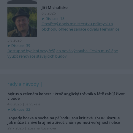
Jiří Michalisko
6.8.2026
Diskuse: 18
Otevřený dopis ministerstvu průmyslu a
obchodu ohledně sanace odvalu Heřmanice
5.8.2026
Diskuse: 39
Dostupné bydlení nevyřeší jen nová výstavba. Česko musí lépe
využít renovace stávajících budov
rady a návody
Mýtus o zeleném koberci: Proč anglický trávník v létě zabíjí život
v půdě
4.8.2026 | Jan Skala
Diskuse: 32
Dopady horka a sucha na přírodu jsou kritické. ČSOP ukazuje,
jak může žíznivé krajině a živočichům pomoci veřejnost i obce
29.7.2026 | Zuzana Kučerová