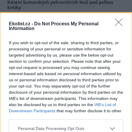
Kácení šumavských pohraničních lesů pod palbou
kritiky
24.1.2001 17:40 | VIMPERK (
ČIA
)
V kritiku na adresu
rakouského ministerstva zahraničí
vyústila
Ekolist.cz -
Do Not Process My Personal
návštěva hornorakouské poslankyně za
Stranu Zelených
Doris
Information
Eisenriegler, která si v doprovodu zástupců
Jihočeské univerzity
a
Hnutí Duha
prohlédla lesy šumavského parku v lokalitě
Třístoličníku a Trojmezné. Důvodem kritiky se stala skutečnost, že
If you wish to opt-out of the sale, sharing to third parties, or
Správa Národního parku Šumava
nechává na žádost rakouského
processing of your personal or sensitive information for
ministerstva zahraničí kácet stromy podél státní hranice s
targeted advertising by us, please use the below opt-out
Rakouskem v pásu zhruba 250 metrů širokém, aby tak zabránila
section to confirm your selection. Please note that after your
šíření kůrovce do soukromých lesů v Rakousku.
opt-out request is processed you may continue seeing
interest-based ads based on personal information utilized by
Severočeské doly dodají ČEZ zhruba stejně uhlí jako
us or personal information disclosed to third parties prior to
loni
your opt-out. You may separately opt-out of the further
24.1.2001 17:20 | CHOMUTOV (
ČIA
)
disclosure of your personal information by third parties on the
Důlní společnost
Severočeské doly
(SD) Chomutov dodá v letošním
IAB’s list of downstream participants. This information may
roce akciové společnosti
České energetické závody
(ČEZ) Praha
also be disclosed by us to third parties on the
IAB’s List of
zhruba 17 milionů tun hnědého uhlí. To je téměř stejný objem jako
Downstream Participants
that may further disclose it to other
v loňském roce. Uvedl to pro ČIA obchodní ředitel SD Vasil
third parties.
Demjanovič s tím, že smlouva mezi SD a ČEZ uzavřená v minulých
dnech přispěje k naplnění podnikatelského záměru a udržení
zaměstnanosti v Dolech Nástup Tušimice (DNT) a Dolech Bílina
Personal Data Processing Opt Outs