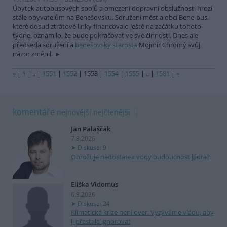
Úbytek autobusových spojů a omezení dopravní obslužnosti hrozí
stále obyvatelům na Benešovsku. Sdružení měst a obcí Bene-bus,
které dosud ztrátové linky financovalo ještě na začátku tohoto
týdne, oznámilo, že bude pokračovat ve své činnosti. Dnes ale
předseda sdružení a
benešovský starosta
Mojmír Chromý svůj
názor změnil.
«
|
1
|
..
|
1551
|
1552
|
1553
|
1554
|
1555
|
..
|
1581
|
»
komentáře
nejnovější
nejčtenější
Jan Palaščák
7.8.2026
Diskuse: 9
Ohrožuje nedostatek vody budoucnost jádra?
Eliška Vidomus
6.8.2026
Diskuse: 24
Klimatická krize není over. Vyzýváme vládu, aby
ji přestala ignorovat