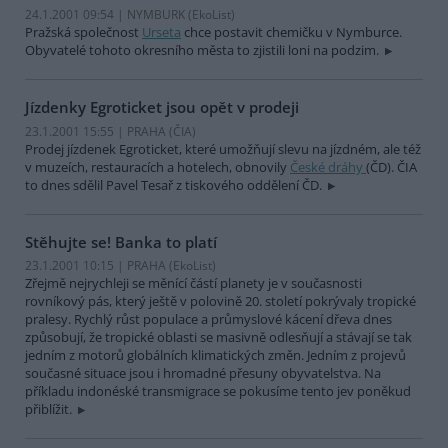
24.1.2001 09:54 | NYMBURK (EkoList)
Pražská společnost
Urseta
chce postavit chemičku v Nymburce.
Obyvatelé tohoto okresního města to zjistili loni na podzim.
Jízdenky Egroticket jsou opět v prodeji
23.1.2001 15:55 | PRAHA (
ČIA
)
Prodej jízdenek Egroticket, které umožňují slevu na jízdném, ale též
v muzeích, restauracích a hotelech, obnovily
České dráhy
(ČD). ČIA
to dnes sdělil Pavel Tesař z tiskového oddělení ČD.
Stěhujte se! Banka to platí
23.1.2001 10:15 | PRAHA (EkoList)
Zřejmě nejrychleji se měnící částí planety je v současnosti
rovníkový pás, který ještě v polovině 20. století pokrývaly tropické
pralesy. Rychlý růst populace a průmyslové kácení dřeva dnes
způsobují, že tropické oblasti se masivně odlesňují a stávají se tak
jedním z motorů globálních klimatických změn. Jedním z projevů
současné situace jsou i hromadné přesuny obyvatelstva. Na
příkladu indonéské transmigrace se pokusíme tento jev poněkud
přiblížit.