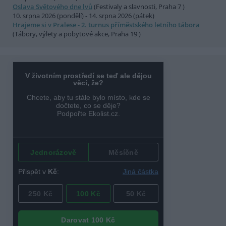
Oslava Světového dne lvů
(Festivaly a slavnosti, Praha 7 )
10. srpna 2026 (pondělí) - 14. srpna 2026 (pátek)
Hrajeme si v Pralese - 2. turnus příměstského letního tábora
(Tábory, výlety a pobytové akce, Praha 19 )