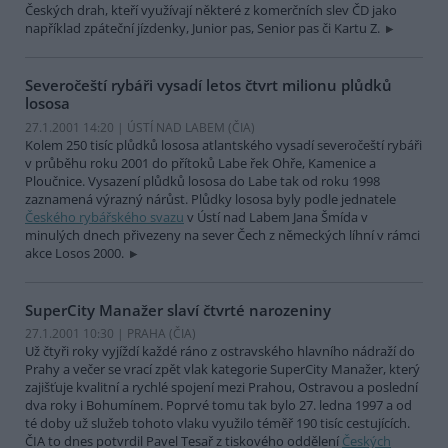
Českých drah, kteří využívají některé z komerčních slev ČD jako
například zpáteční jízdenky, Junior pas, Senior pas či Kartu Z.
Severočeští rybáři vysadí letos čtvrt milionu plůdků
lososa
27.1.2001 14:20 | ÚSTÍ NAD LABEM (
ČIA
)
Kolem 250 tisíc plůdků lososa atlantského vysadí severočeští rybáři
v průběhu roku 2001 do přítoků Labe řek Ohře, Kamenice a
Ploučnice. Vysazení plůdků lososa do Labe tak od roku 1998
zaznamená výrazný nárůst. Plůdky lososa byly podle jednatele
Českého rybářského svazu
v Ústí nad Labem Jana Šmída v
minulých dnech přivezeny na sever Čech z německých líhní v rámci
akce Losos 2000.
SuperCity Manažer slaví čtvrté narozeniny
27.1.2001 10:30 | PRAHA (
ČIA
)
Už čtyři roky vyjíždí každé ráno z ostravského hlavního nádraží do
Prahy a večer se vrací zpět vlak kategorie SuperCity Manažer, který
zajišťuje kvalitní a rychlé spojení mezi Prahou, Ostravou a poslední
dva roky i Bohumínem. Poprvé tomu tak bylo 27. ledna 1997 a od
té doby už služeb tohoto vlaku využilo téměř 190 tisíc cestujících.
ČIA to dnes potvrdil Pavel Tesař z tiskového oddělení
Českých