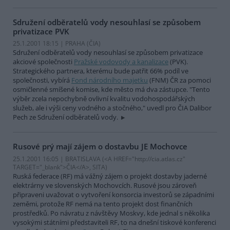
Sdružení odběratelů vody nesouhlasí se způsobem
privatizace PVK
25.1.2001 18:15 | PRAHA (
ČIA
)
Sdružení odběratelů vody nesouhlasí se způsobem privatizace
akciové společnosti
Pražské vodovody a kanalizace
(PVK).
Strategického partnera, kterému bude patřit 66% podíl ve
společnosti, vybírá
Fond národního majetku
(FNM) ČR za pomoci
osmičlenné smíšené komise, kde město má dva zástupce. "Tento
výběr zcela nepochybně ovlivní kvalitu vodohospodářských
služeb, ale i výši ceny vodného a stočného," uvedl pro ČIA Dalibor
Pech ze Sdružení odběratelů vody.
Rusové prý mají zájem o dostavbu JE Mochovce
25.1.2001 16:05 | BRATISLAVA (<A HREF="http://cia.atlas.cz"
TARGET="_blank">ČIA</A>, SITA)
Ruská federace (RF) má vážný zájem o projekt dostavby jaderné
elektrárny ve slovenských Mochovcích. Rusové jsou zároveň
připraveni uvažovat o vytvoření konsorcia investorů se západními
zeměmi, protože RF nemá na tento projekt dost finančních
prostředků. Po návratu z návštěvy Moskvy, kde jednal s několika
vysokými státními představiteli RF, to na dnešní tiskové konferenci