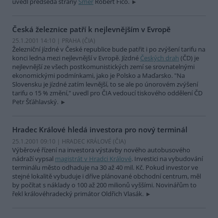
uvedl předseda strany
Smer
Robert Fico.
Česká železnice patří k nejlevnějším v Evropě
25.1.2001 14:10 | PRAHA (
ČIA
)
Železniční jízdné v České republice bude patřit i po zvýšení tarifu na
konci ledna mezi nejlevnější v Evropě. Jízdné
Českých drah
(ČD) je
nejlevnější ze všech postkomunistických zemí se srovnatelnými
ekonomickými podmínkami, jako je Polsko a Maďarsko. "Na
Slovensku je jízdné zatím levnější, to se ale po únorovém zvýšení
tarifu o 15 % změní," uvedl pro ČIA vedoucí tiskového oddělení ČD
Petr Šťáhlavský.
Hradec Králové hledá investora pro nový terminál
25.1.2001 09:10 | HRADEC KRÁLOVÉ (
ČIA
)
Výběrové řízení na investora výstavby nového autobusového
nádraží vypsal
magistrát v Hradci Králové
. Investici na vybudování
terminálu město odhaduje na 30 až 40 mil. Kč. Pokud investor ve
stejné lokalitě vybuduje i dříve plánované obchodní centrum, měl
by počítat s náklady o 100 až 200 milionů vyššími. Novinářům to
řekl královéhradecký primátor Oldřich Vlasák.