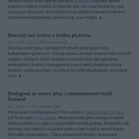
správní radou drah vybrán poradce
premiéra
a bývalý ředitel
odboru vnějších vztahů ČD Zdeněk Žák. Do nové funkce by měl
nastoupit od února. Novinářům to na dnešní tiskové konferenci
oznámil místopředseda správní rady Ivan Foltýn.
Dvanáct tun uranu a troška plutonia
26.1.2001 13:52 | PRAHA (EkoList)
Stránky novin jsou v posledních dnech plné zpráv o tzv.
balkánském syndromu. Panuje obava, že řada onemocnění a úmrtí
vojáků z různých států sloužících na území bývalé Jugoslávie,
konkrétně v Bosně a Hercegovině a na území srbské provincie
Kosovo, může souviset s používáním střel obsahujících ochuzený
uran.
Ekologové se znovu přou s ministerstvem kvůli
Šumavě
26.1.2001 11:10 | PRAHA (
ČIA
)
Požadavek na přepracovaní Plánu péče o
Národní park Šumava
(NPŠ) vzneslo
Hnutí DUHA
. Materiál podle jeho zástupců neřeší
hlavní problémy v péči o nejcennější horské pralesy. Podpořilo tak
starosty obcí ležících na území parku v jejich boji o revizi tohoto
klíčového dokumentu. "Dikce plánu budí dojem, že asanace