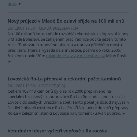
drah
.
Nový průjezd v Mladé Boleslavi přijde na 100 milionů
26.1.2001 19:50 | MLADÁ BOLESLAV (
ČIA
)
Na 100 milionů korun přijde rozsáhlá rekonstrukce dopravní tepny
v Mladé Boleslavi. Se zahájením prací radnice počítá ještě v tomto
roce. "Budování kruhového objezdu a oprava přilehlého mostu
přes Jizeru, která si vyžádá další investice, potrvá do roku 2006,"
řekl dnes novinářům
mladoboleslavský místostarosta
Milan Poslt.
Lovosická Ro-La přepravila rekordní počet kamionů
26.1.2001 19:30 | LOVOSICE (
ČIA
)
Celkem 103 443 kamionů bylo za rok 2000 přepraveno na
speciálních vlakových soupravách Ro-La (Rollende Landstrasse) z
Lovosic do saských Drážďan a zpět. Tento počet je dosud nejvyšší v
šestileté historii existence Ro-La. Pro ČIA to uvedl dozorčí přepravy
Ro-La v železniční stanici Lovosice na Litoměřicku Ivan Dvořák.
Veterinární dozor vyšetří vepřové z Rakouska