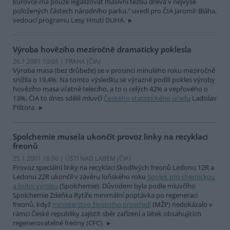
kůrovce má pouze legalizovat masivní těžbu dřeva v nejvýše
položených částech národního parku," uvedl pro ČIA Jaromír Bláha,
vedoucí programu Lesy Hnutí DUHA.
Výroba hovězího meziročně dramaticky poklesla
26.1.2001 10:05 | PRAHA (
ČIA
)
Výroba masa (bez drůbeže) se v prosinci minulého roku meziročně
snížila o 19,4%. Na tomto výsledku se výrazně podílí pokles výroby
hovězího masa včetně telecího, a to o celých 42% a vepřového o
13%. ČIA to dnes sdělil mluvčí
Českého statistického úřadu
Ladislav
Pištora.
Spolchemie musela ukončit provoz linky na recyklaci
freonů
25.1.2001 18:50 | ÚSTÍ NAD LABEM (
ČIA
)
Provoz speciální linky na recyklaci škodlivých freonů Ledonu 12R a
Ledonu 22R ukončil v závěru loňského roku
Spolek pro chemickou
a hutní výrobu
(Spolchemie). Důvodem byla podle mluvčího
Spolchemie Zdeňka Rytíře minimální poptávka po regeneraci
freonů, když
ministerstvo životního prostředí
(MŽP) nedokázalo v
rámci České republiky zajistit sběr zařízení a látek obsahujících
regenerovatelné freóny (CFC).