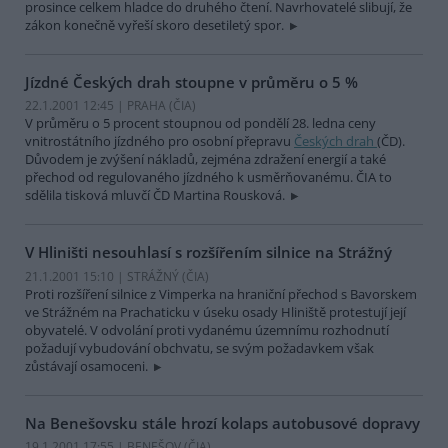
prosince celkem hladce do druhého čtení. Navrhovatelé slibují, že
zákon konečně vyřeší skoro desetiletý spor.
Jízdné Českých drah stoupne v průměru o 5 %
22.1.2001 12:45 | PRAHA (
ČIA
)
V průměru o 5 procent stoupnou od pondělí 28. ledna ceny
vnitrostátního jízdného pro osobní přepravu
Českých drah
(ČD).
Důvodem je zvýšení nákladů, zejména zdražení energií a také
přechod od regulovaného jízdného k usměrňovanému. ČIA to
sdělila tisková mluvčí ČD Martina Rousková.
V Hliništi nesouhlasí s rozšířením silnice na Strážný
21.1.2001 15:10 | STRÁŽNÝ (
ČIA
)
Proti rozšíření silnice z Vimperka na hraniční přechod s Bavorskem
ve Strážném na Prachaticku v úseku osady Hliniště protestují její
obyvatelé. V odvolání proti vydanému územnímu rozhodnutí
požadují vybudování obchvatu, se svým požadavkem však
zůstávají osamoceni.
Na Benešovsku stále hrozí kolaps autobusové dopravy
19.1.2001 17:55 | BENEŠOV (
ČIA
)