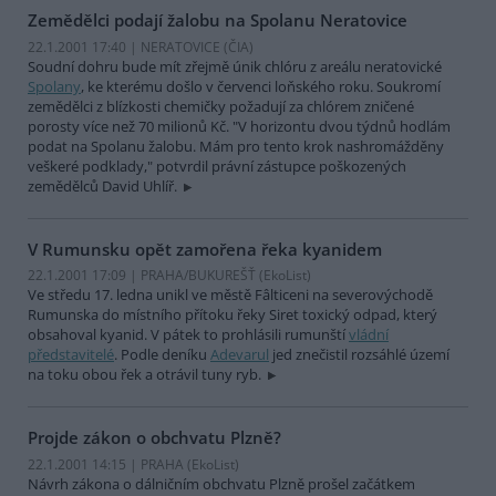
Zemědělci podají žalobu na Spolanu Neratovice
22.1.2001 17:40 | NERATOVICE (
ČIA
)
Soudní dohru bude mít zřejmě únik chlóru z areálu neratovické
Spolany
, ke kterému došlo v červenci loňského roku. Soukromí
zemědělci z blízkosti chemičky požadují za chlórem zničené
porosty více než 70 milionů Kč. "V horizontu dvou týdnů hodlám
podat na Spolanu žalobu. Mám pro tento krok nashromážděny
veškeré podklady," potvrdil právní zástupce poškozených
zemědělců David Uhlíř.
V Rumunsku opět zamořena řeka kyanidem
22.1.2001 17:09 | PRAHA/BUKUREŠŤ (EkoList)
Ve středu 17. ledna unikl ve městě Fâlticeni na severovýchodě
Rumunska do místního přítoku řeky Siret toxický odpad, který
obsahoval kyanid. V pátek to prohlásili rumunští
vládní
představitelé
. Podle deníku
Adevarul
jed znečistil rozsáhlé území
na toku obou řek a otrávil tuny ryb.
Projde zákon o obchvatu Plzně?
22.1.2001 14:15 | PRAHA (EkoList)
Návrh zákona o dálničním obchvatu Plzně prošel začátkem