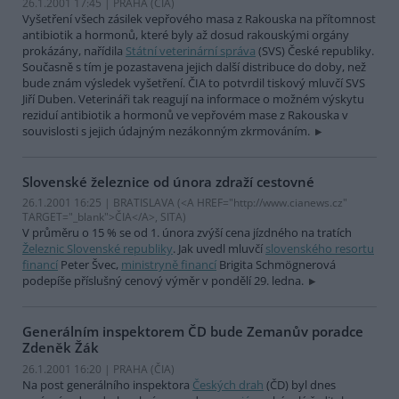
26.1.2001 17:45 | PRAHA (
ČIA
)
Vyšetření všech zásilek vepřového masa z Rakouska na přítomnost
antibiotik a hormonů, které byly až dosud rakouskými orgány
prokázány, nařídila
Státní veterinární správa
(SVS) České republiky.
Současně s tím je pozastavena jejich další distribuce do doby, než
bude znám výsledek vyšetření. ČIA to potvrdil tiskový mluvčí SVS
Jiří Duben. Veterináři tak reagují na informace o možném výskytu
reziduí antibiotik a hormonů ve vepřovém mase z Rakouska v
souvislosti s jejich údajným nezákonným zkrmováním.
Slovenské železnice od února zdraží cestovné
26.1.2001 16:25 | BRATISLAVA (<A HREF="http://www.cianews.cz"
TARGET="_blank">ČIA</A>, SITA)
V průměru o 15 % se od 1. února zvýší cena jízdného na tratích
Železnic Slovenské republiky
. Jak uvedl mluvčí
slovenského resortu
financí
Peter Švec,
ministryně financí
Brigita Schmögnerová
podepíše příslušný cenový výměr v pondělí 29. ledna.
Generálním inspektorem ČD bude Zemanův poradce
Zdeněk Žák
26.1.2001 16:20 | PRAHA (
ČIA
)
Na post generálního inspektora
Českých drah
(ČD) byl dnes