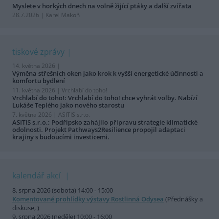
Myslete v horkých dnech na volně žijící ptáky a další zvířata
28.7.2026 | Karel Makoň
tiskové zprávy
14. května 2026 |
Výměna střešních oken jako krok k vyšší energetické účinnosti a
komfortu bydlení
11. května 2026 |
Vrchlabí do toho!
Vrchlabí do toho!: Vrchlabí do toho! chce vyhrát volby. Nabízí
Lukáše Teplého jako nového starostu
7. května 2026 |
ASITIS s.r.o.
ASITIS s.r.o.: Podřipsko zahájilo přípravu strategie klimatické
odolnosti. Projekt Pathways2Resilience propojil adaptaci
krajiny s budoucími investicemi.
kalendář akcí
8. srpna 2026 (sobota) 14:00 - 15:00
Komentované prohlídky výstavy Rostlinná Odysea
(Přednášky a
diskuse, )
9. srpna 2026 (neděle) 10:00 - 16:00