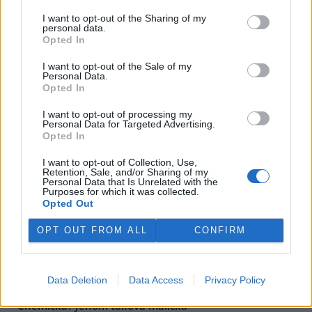
(DB).
I want to opt-out of the Sharing of my
personal data.
Opted In
Euroregion Silva Nortica vznikne bez účasti jihlavských
obcí
I want to opt-out of the Sale of my
24.1.2001 17:00 | ČESKÉ BUDĚJOVICE (
ČIA
)
Personal Data.
Nově vznikající euroregion Silva Nortica na rozhraní jižních Čech a
Opted In
jižní Moravy bude bez účasti jihlavských obcí. Potvrdil to
českobudějovický primátor
Miroslav Tetter, který se jednání o
I want to opt-out of processing my
novém euroregionu, které proběhlo o uplynulém víkendu,
Personal Data for Targeted Advertising.
zúčastnil.
Opted In
I want to opt-out of Collection, Use,
Retention, Sale, and/or Sharing of my
Slevy v rychlících zůstaly pro důchodce zachovány
Personal Data that Is Unrelated with the
24.1.2001 13:30 | PRAHA (
ČIA
)
Purposes for which it was collected.
Zvláštní jízdné s 50% slevou pro důchodce bude platit i pro rok
Opted Out
2001, a to ve všech druzích vlaků osobní přepravy. "
Ministerstvu
dopravy
se ve spolupráci s
Českými drahami
(ČD) podařilo prosadit
OPT OUT FROM ALL
CONFIRM
změnu cenového výměru
ministerstva financí
, přičemž důchodci
budou moci využít polovičního jízdného i po 28. lednu," uvedl pro
ČIA vedoucí tiskového oddělení ČD Petr Šťáhlavský.
Data Deletion
Data Access
Privacy Policy
Chemička? Jenom taková maličká