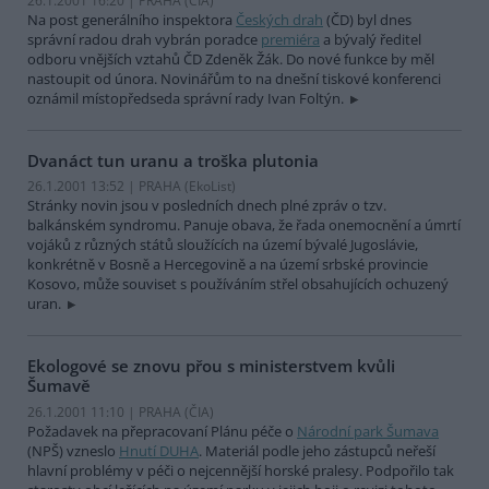
26.1.2001 16:20 | PRAHA (
ČIA
)
Na post generálního inspektora
Českých drah
(ČD) byl dnes
správní radou drah vybrán poradce
premiéra
a bývalý ředitel
odboru vnějších vztahů ČD Zdeněk Žák. Do nové funkce by měl
nastoupit od února. Novinářům to na dnešní tiskové konferenci
oznámil místopředseda správní rady Ivan Foltýn.
Dvanáct tun uranu a troška plutonia
26.1.2001 13:52 | PRAHA (EkoList)
Stránky novin jsou v posledních dnech plné zpráv o tzv.
balkánském syndromu. Panuje obava, že řada onemocnění a úmrtí
vojáků z různých států sloužících na území bývalé Jugoslávie,
konkrétně v Bosně a Hercegovině a na území srbské provincie
Kosovo, může souviset s používáním střel obsahujících ochuzený
uran.
Ekologové se znovu přou s ministerstvem kvůli
Šumavě
26.1.2001 11:10 | PRAHA (
ČIA
)
Požadavek na přepracovaní Plánu péče o
Národní park Šumava
(NPŠ) vzneslo
Hnutí DUHA
. Materiál podle jeho zástupců neřeší
hlavní problémy v péči o nejcennější horské pralesy. Podpořilo tak