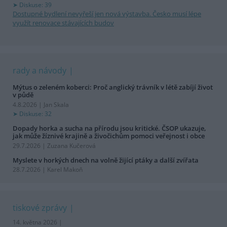
Diskuse: 39
Dostupné bydlení nevyřeší jen nová výstavba. Česko musí lépe
využít renovace stávajících budov
rady a návody
Mýtus o zeleném koberci: Proč anglický trávník v létě zabíjí život
v půdě
4.8.2026 | Jan Skala
Diskuse: 32
Dopady horka a sucha na přírodu jsou kritické. ČSOP ukazuje,
jak může žíznivé krajině a živočichům pomoci veřejnost i obce
29.7.2026 | Zuzana Kučerová
Myslete v horkých dnech na volně žijící ptáky a další zvířata
28.7.2026 | Karel Makoň
tiskové zprávy
14. května 2026 |