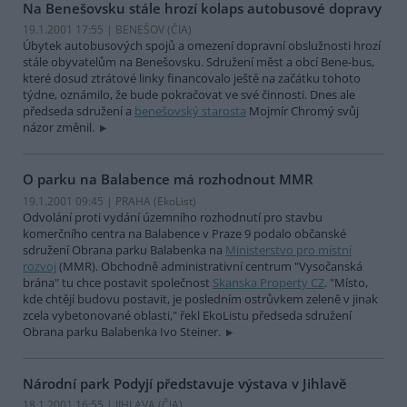
Na Benešovsku stále hrozí kolaps autobusové dopravy
19.1.2001 17:55 | BENEŠOV (
ČIA
)
Úbytek autobusových spojů a omezení dopravní obslužnosti hrozí
stále obyvatelům na Benešovsku. Sdružení měst a obcí Bene-bus,
které dosud ztrátové linky financovalo ještě na začátku tohoto
týdne, oznámilo, že bude pokračovat ve své činnosti. Dnes ale
předseda sdružení a
benešovský starosta
Mojmír Chromý svůj
názor změnil.
O parku na Balabence má rozhodnout MMR
19.1.2001 09:45 | PRAHA (EkoList)
Odvolání proti vydání územního rozhodnutí pro stavbu
komerčního centra na Balabence v Praze 9 podalo občanské
sdružení Obrana parku Balabenka na
Ministerstvo pro místní
rozvoj
(MMR). Obchodně administrativní centrum "Vysočanská
brána" tu chce postavit společnost
Skanska Property CZ
. "Místo,
kde chtějí budovu postavit, je posledním ostrůvkem zeleně v jinak
zcela vybetonované oblasti," řekl EkoListu předseda sdružení
Obrana parku Balabenka Ivo Steiner.
Národní park Podyjí představuje výstava v Jihlavě
18.1.2001 16:55 | JIHLAVA (
ČIA
)