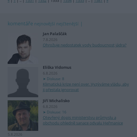
«
|
1
|
..
|
1551
|
1552
|
1553
|
1554
|
1555
|
..
|
1581
|
»
komentáře
nejnovější
nejčtenější
Jan Palaščák
7.8.2026
Ohrožuje nedostatek vody budoucnost jádra?
Eliška Vidomus
6.8.2026
Diskuse: 8
Klimatická krize není over. Vyzýváme vládu, aby
ji přestala ignorovat
Jiří Michalisko
6.8.2026
Diskuse: 16
Otevřený dopis ministerstvu průmyslu a
obchodu ohledně sanace odvalu Heřmanice
5.8.2026