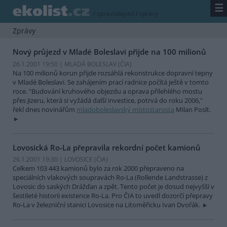
☰
/
zpravodajství
/
zprávy
Zprávy
Nový průjezd v Mladé Boleslavi přijde na 100 milionů
26.1.2001 19:50 | MLADÁ BOLESLAV (
ČIA
)
Na 100 milionů korun přijde rozsáhlá rekonstrukce dopravní tepny
v Mladé Boleslavi. Se zahájením prací radnice počítá ještě v tomto
roce. "Budování kruhového objezdu a oprava přilehlého mostu
přes Jizeru, která si vyžádá další investice, potrvá do roku 2006,"
řekl dnes novinářům
mladoboleslavský místostarosta
Milan Poslt.
Lovosická Ro-La přepravila rekordní počet kamionů
26.1.2001 19:30 | LOVOSICE (
ČIA
)
Celkem 103 443 kamionů bylo za rok 2000 přepraveno na
speciálních vlakových soupravách Ro-La (Rollende Landstrasse) z
Lovosic do saských Drážďan a zpět. Tento počet je dosud nejvyšší v
šestileté historii existence Ro-La. Pro ČIA to uvedl dozorčí přepravy
Ro-La v železniční stanici Lovosice na Litoměřicku Ivan Dvořák.