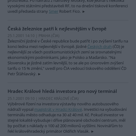
prostředků. Po návratu z návštěvy Moskvy, kde jednal s několika
vysokými státními představiteli RF, to na dnešní tiskové konferenci
uvedl předseda strany
Smer
Robert Fico.
Česká železnice patří k nejlevnějším v Evropě
25.1.2001 14:10 | PRAHA (
ČIA
)
Železniční jízdné v České republice bude patřit i po zvýšení tarifu na
konci ledna mezi nejlevnější v Evropě. Jízdné
Českých drah
(ČD) je
nejlevnější ze všech postkomunistických zemí se srovnatelnými
ekonomickými podmínkami, jako je Polsko a Maďarsko. "Na
Slovensku je jízdné zatím levnější, to se ale po únorovém zvýšení
tarifu o 15 % změní," uvedl pro ČIA vedoucí tiskového oddělení ČD
Petr Šťáhlavský.
Hradec Králové hledá investora pro nový terminál
25.1.2001 09:10 | HRADEC KRÁLOVÉ (
ČIA
)
Výběrové řízení na investora výstavby nového autobusového
nádraží vypsal
magistrát v Hradci Králové
. Investici na vybudování
terminálu město odhaduje na 30 až 40 mil. Kč. Pokud investor ve
stejné lokalitě vybuduje i dříve plánované obchodní centrum, měl
by počítat s náklady o 100 až 200 milionů vyššími. Novinářům to
řekl královéhradecký primátor Oldřich Vlasák.