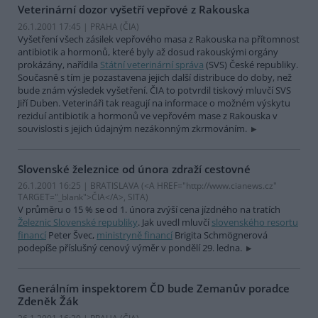
Veterinární dozor vyšetří vepřové z Rakouska
26.1.2001 17:45 | PRAHA (
ČIA
)
Vyšetření všech zásilek vepřového masa z Rakouska na přítomnost
antibiotik a hormonů, které byly až dosud rakouskými orgány
prokázány, nařídila
Státní veterinární správa
(SVS) České republiky.
Současně s tím je pozastavena jejich další distribuce do doby, než
bude znám výsledek vyšetření. ČIA to potvrdil tiskový mluvčí SVS
Jiří Duben. Veterináři tak reagují na informace o možném výskytu
reziduí antibiotik a hormonů ve vepřovém mase z Rakouska v
souvislosti s jejich údajným nezákonným zkrmováním.
Slovenské železnice od února zdraží cestovné
26.1.2001 16:25 | BRATISLAVA (<A HREF="http://www.cianews.cz"
TARGET="_blank">ČIA</A>, SITA)
V průměru o 15 % se od 1. února zvýší cena jízdného na tratích
Železnic Slovenské republiky
. Jak uvedl mluvčí
slovenského resortu
financí
Peter Švec,
ministryně financí
Brigita Schmögnerová
podepíše příslušný cenový výměr v pondělí 29. ledna.
Generálním inspektorem ČD bude Zemanův poradce
Zdeněk Žák