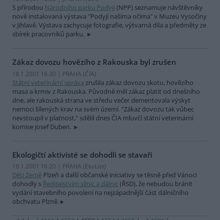
S přírodou
Národního parku Podyjí
(NPP) seznamuje návštěvníky
nově instalovaná výstava "Podyjí našima očima" v Muzeu Vysočiny
v Jihlavě. Výstava zachycuje fotografie, výtvarná díla a předměty ze
sbírek pracovníků parku.
Zákaz dovozu hovězího z Rakouska byl zrušen
18.1.2001 16:30 | PRAHA (
ČIA
)
Státní veterinární správa
zrušila zákaz dovozu skotu, hovězího
masa a krmiv z Rakouska. Původně měl zákaz platit od dnešního
dne, ale rakouská strana ve středu večer dementovala výskyt
nemoci šílených krav na svém území. "Zákaz dovozu tak vůbec
nevstoupil v platnost," sdělil dnes ČIA mluvčí státní veterinární
komise Josef Duben.
Ekologičtí aktivisté se dohodli se stavaři
18.1.2001 16:20 | PRAHA (EkoList)
Děti Země
Plzeň a další občanské iniciativy se těsně před Vánoci
dohodly s
Ředitelstvím silnic a dálnic
(ŘSD), že nebudou bránit
vydání stavebního povolení na nejzápadnější část dálničního
obchvatu Plzně.