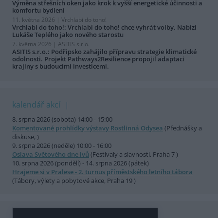
Výměna střešních oken jako krok k vyšší energetické účinnosti a
komfortu bydlení
11. května 2026 |
Vrchlabí do toho!
Vrchlabí do toho!: Vrchlabí do toho! chce vyhrát volby. Nabízí
Lukáše Teplého jako nového starostu
7. května 2026 |
ASITIS s.r.o.
ASITIS s.r.o.: Podřipsko zahájilo přípravu strategie klimatické
odolnosti. Projekt Pathways2Resilience propojil adaptaci
krajiny s budoucími investicemi.
kalendář akcí
8. srpna 2026 (sobota) 14:00 - 15:00
Komentované prohlídky výstavy Rostlinná Odysea
(Přednášky a
diskuse, )
9. srpna 2026 (neděle) 10:00 - 16:00
Oslava Světového dne lvů
(Festivaly a slavnosti, Praha 7 )
10. srpna 2026 (pondělí) - 14. srpna 2026 (pátek)
Hrajeme si v Pralese - 2. turnus příměstského letního tábora
(Tábory, výlety a pobytové akce, Praha 19 )