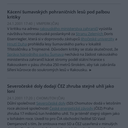
Kácení šumavských pohraničních lesů pod palbou
kritiky
24.1.2001 17:40 | VIMPERK (
ČIA
)
V kritiku na adresu
rakouského ministerstva zahraničí
vyústila
návštěva hornorakouské poslankyně za
Stranu Zelených
Doris
Eisenriegler, která si v doprovodu zástupců
Jihočeské univerzity
a
Hnutí Duha
prohlédla lesy šumavského parku v lokalitě
Třístoličníku a Trojmezné. Důvodem kritiky se stala skutečnost, že
Správa Národního parku Šumava
nechává na žádost rakouského
ministerstva zahraničí kácet stromy podél státní hranice s
Rakouskem v pásu zhruba 250 metrů širokém, aby tak zabránila
šíření kůrovce do soukromých lesů v Rakousku.
Severočeské doly dodají ČEZ zhruba stejně uhlí jako
loni
24.1.2001 17:20 | CHOMUTOV (
ČIA
)
Důlní společnost
Severočeské doly
(SD) Chomutov dodá v letošním
roce akciové společnosti
České energetické závody
(ČEZ) Praha
zhruba 17 milionů tun hnědého uhlí. To je téměř stejný objem jako
v loňském roce. Uvedl to pro ČIA obchodní ředitel SD Vasil
Demjanovič s tím, že smlouva mezi SD a ČEZ uzavřená v minulých