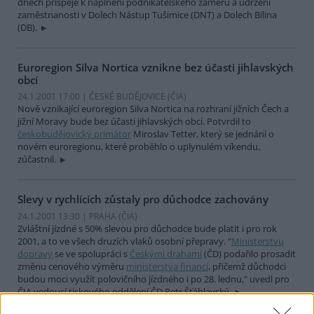
dnech přispěje k naplnění podnikatelského záměru a udržení
zaměstnanosti v Dolech Nástup Tušimice (DNT) a Dolech Bílina
(DB).
Euroregion Silva Nortica vznikne bez účasti jihlavských
obcí
24.1.2001 17:00 | ČESKÉ BUDĚJOVICE (
ČIA
)
Nově vznikající euroregion Silva Nortica na rozhraní jižních Čech a
jižní Moravy bude bez účasti jihlavských obcí. Potvrdil to
českobudějovický primátor
Miroslav Tetter, který se jednání o
novém euroregionu, které proběhlo o uplynulém víkendu,
zúčastnil.
Slevy v rychlících zůstaly pro důchodce zachovány
24.1.2001 13:30 | PRAHA (
ČIA
)
Zvláštní jízdné s 50% slevou pro důchodce bude platit i pro rok
2001, a to ve všech druzích vlaků osobní přepravy. "
Ministerstvu
dopravy
se ve spolupráci s
Českými drahami
(ČD) podařilo prosadit
změnu cenového výměru
ministerstva financí
, přičemž důchodci
budou moci využít polovičního jízdného i po 28. lednu," uvedl pro
ČIA vedoucí tiskového oddělení ČD Petr Šťáhlavský.