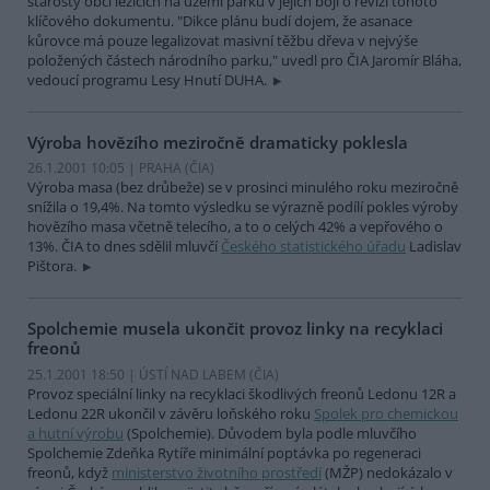
starosty obcí ležících na území parku v jejich boji o revizi tohoto
klíčového dokumentu. "Dikce plánu budí dojem, že asanace
kůrovce má pouze legalizovat masivní těžbu dřeva v nejvýše
položených částech národního parku," uvedl pro ČIA Jaromír Bláha,
vedoucí programu Lesy Hnutí DUHA.
Výroba hovězího meziročně dramaticky poklesla
26.1.2001 10:05 | PRAHA (
ČIA
)
Výroba masa (bez drůbeže) se v prosinci minulého roku meziročně
snížila o 19,4%. Na tomto výsledku se výrazně podílí pokles výroby
hovězího masa včetně telecího, a to o celých 42% a vepřového o
13%. ČIA to dnes sdělil mluvčí
Českého statistického úřadu
Ladislav
Pištora.
Spolchemie musela ukončit provoz linky na recyklaci
freonů
25.1.2001 18:50 | ÚSTÍ NAD LABEM (
ČIA
)
Provoz speciální linky na recyklaci škodlivých freonů Ledonu 12R a
Ledonu 22R ukončil v závěru loňského roku
Spolek pro chemickou
a hutní výrobu
(Spolchemie). Důvodem byla podle mluvčího
Spolchemie Zdeňka Rytíře minimální poptávka po regeneraci
freonů, když
ministerstvo životního prostředí
(MŽP) nedokázalo v