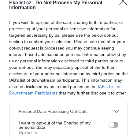
Ekolist.cz -
Do Not Process My Personal
Chemička? Jenom taková maličká
Information
24.1.2001 09:54 | NYMBURK (EkoList)
Pražská společnost
Urseta
chce postavit chemičku v Nymburce.
If you wish to opt-out of the sale, sharing to third parties, or
Obyvatelé tohoto okresního města to zjistili loni na podzim.
processing of your personal or sensitive information for
targeted advertising by us, please use the below opt-out
section to confirm your selection. Please note that after your
Jízdenky Egroticket jsou opět v prodeji
opt-out request is processed you may continue seeing
23.1.2001 15:55 | PRAHA (
ČIA
)
interest-based ads based on personal information utilized by
Prodej jízdenek Egroticket, které umožňují slevu na jízdném, ale též
us or personal information disclosed to third parties prior to
v muzeích, restauracích a hotelech, obnovily
České dráhy
(ČD). ČIA
to dnes sdělil Pavel Tesař z tiskového oddělení ČD.
your opt-out. You may separately opt-out of the further
disclosure of your personal information by third parties on the
IAB’s list of downstream participants. This information may
Stěhujte se! Banka to platí
also be disclosed by us to third parties on the
IAB’s List of
23.1.2001 10:15 | PRAHA (EkoList)
Downstream Participants
that may further disclose it to other
Zřejmě nejrychleji se měnící částí planety je v současnosti
third parties.
rovníkový pás, který ještě v polovině 20. století pokrývaly tropické
pralesy. Rychlý růst populace a průmyslové kácení dřeva dnes
Personal Data Processing Opt Outs
způsobují, že tropické oblasti se masivně odlesňují a stávají se tak
jedním z motorů globálních klimatických změn. Jedním z projevů
I want to opt-out of the Sharing of my
současné situace jsou i hromadné přesuny obyvatelstva. Na
personal data.
příkladu indonéské transmigrace se pokusíme tento jev poněkud
Opted In
přiblížit.