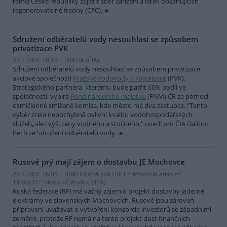
rámci České republiky zajistit sběr zařízení a látek obsahujících
regenerovatelné freóny (CFC).
Sdružení odběratelů vody nesouhlasí se způsobem
privatizace PVK
25.1.2001 18:15 | PRAHA (
ČIA
)
Sdružení odběratelů vody nesouhlasí se způsobem privatizace
akciové společnosti
Pražské vodovody a kanalizace
(PVK).
Strategického partnera, kterému bude patřit 66% podíl ve
společnosti, vybírá
Fond národního majetku
(FNM) ČR za pomoci
osmičlenné smíšené komise, kde město má dva zástupce. "Tento
výběr zcela nepochybně ovlivní kvalitu vodohospodářských
služeb, ale i výši ceny vodného a stočného," uvedl pro ČIA Dalibor
Pech ze Sdružení odběratelů vody.
Rusové prý mají zájem o dostavbu JE Mochovce
25.1.2001 16:05 | BRATISLAVA (<A HREF="http://cia.atlas.cz"
TARGET="_blank">ČIA</A>, SITA)
Ruská federace (RF) má vážný zájem o projekt dostavby jaderné
elektrárny ve slovenských Mochovcích. Rusové jsou zároveň
připraveni uvažovat o vytvoření konsorcia investorů se západními
zeměmi, protože RF nemá na tento projekt dost finančních