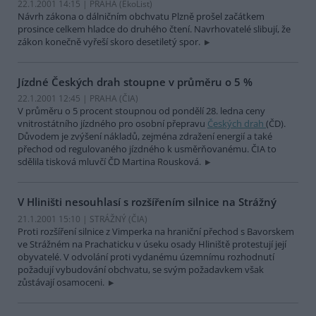
22.1.2001 14:15 | PRAHA (EkoList)
Návrh zákona o dálničním obchvatu Plzně prošel začátkem
prosince celkem hladce do druhého čtení. Navrhovatelé slibují, že
zákon konečně vyřeší skoro desetiletý spor.
Jízdné Českých drah stoupne v průměru o 5 %
22.1.2001 12:45 | PRAHA (
ČIA
)
V průměru o 5 procent stoupnou od pondělí 28. ledna ceny
vnitrostátního jízdného pro osobní přepravu
Českých drah
(ČD).
Důvodem je zvýšení nákladů, zejména zdražení energií a také
přechod od regulovaného jízdného k usměrňovanému. ČIA to
sdělila tisková mluvčí ČD Martina Rousková.
V Hliništi nesouhlasí s rozšířením silnice na Strážný
21.1.2001 15:10 | STRÁŽNÝ (
ČIA
)
Proti rozšíření silnice z Vimperka na hraniční přechod s Bavorskem
ve Strážném na Prachaticku v úseku osady Hliniště protestují její
obyvatelé. V odvolání proti vydanému územnímu rozhodnutí
požadují vybudování obchvatu, se svým požadavkem však
zůstávají osamoceni.