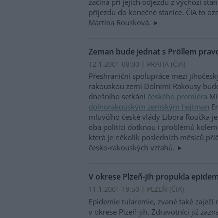
začíná při jejich odjezdu z výchozí sta
příjezdu do konečné stanice. ČIA to oz
Martina Rousková.
Zeman bude jednat s Pröllem prav
12.1.2001 08:00 | PRAHA (
ČIA
)
Přeshraniční spolupráce mezi jihočesk
rakouskou zemí Dolními Rakousy bud
dnešního setkání
českého premiéra
Mi
dolnorakouským zemským hejtman
Er
mluvčího české vlády Libora Roučka j
oba politici dotknou i problémů kolem
která je několik posledních měsíců př
česko-rakouských vztahů.
V okrese Plzeň-jih propukla epidem
11.1.2001 19:50 | PLZEŇ (
ČIA
)
Epidemie tularemie, zvané také zaječ
v okrese Plzeň-jih. Zdravotníci již zaz