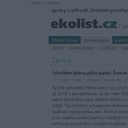
reklama
reklama
zprávy o přírodě, životním prostřed
/
zp
titulní strana
zpravodajství
public
zprávy
tiskové zprávy
co píší jiní
spe
Zprávy
Schválení plánu péče parku Šumava
17.1.2001 10:40 | VOLARY, NOVÁ PEC (
Č
Rychlé schválení Plánu péče
Národníh
až 2010 s perspektivou až do roku 2030
ledne letošního roku, sklidilo kritiku 
měst. "Za rychlým schválením dokumen
budoucí vývoj parku, ale i život a roz
jiné i snahu vedení parku a úředníků m
vyhnout se jednání s novým krajským 