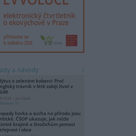
rady a návody
ýtus o zeleném koberci: Proč
nglický trávník v létě zabíjí život v
ůdě
.8.2026 | Jan Skala
Diskuse: 31
opady horka a sucha na přírodu jsou
ritické. ČSOP ukazuje, jak může
íznivé krajině a živočichům pomoci
eřejnost i obce