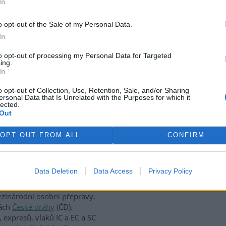
In
o opt-out of the Sale of my Personal Data.
syndromu
In
 členských států
NATO
se dnes
to opt-out of processing my Personal Data for Targeted
ing.
ací kolem takzvaného
In
m se označuje série
eří působili v jednotlivých
o opt-out of Collection, Use, Retention, Sale, and/or Sharing
e kolegium stanoví metodologii
ersonal Data that Is Unrelated with the Purposes for which it
lected.
ojde ke sladění postupů při
Out
pravné prevence", uvedl pro
lení
Ministerstva obrany
.
OPT OUT FROM ALL
CONFIRM
 polohu vlaků
Data Deletion
Data Access
Privacy Policy
rek
ý umožňuje zjistit okamžitou
ezinárodní osobní přepravy,
kách
České dráhy
(ČD).
 expresů, vlaků IC a EC a SC