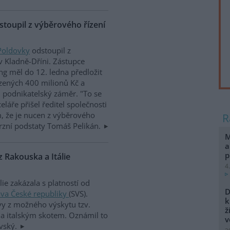
stoupil z výběrového řízení
Poldovky
odstoupil z
v Kladně-Dříni. Zástupce
ng měl do 12. ledna předložit
zených 400 milionů Kč a
j podnikatelský záměr. "To se
láře přišel ředitel společnosti
, že je nucen z výběrového
urzní podstaty Tomáš Pelikán.
M
a
p
 Rakouska a Itálie
4
e zakázala s platností od
D
ráva České republiky
(SVS).
k
y z možného výskytu tzv.
ž
a italským skotem. Oznámil to
v
ovský.