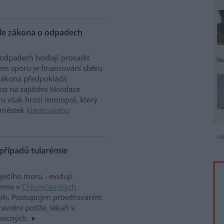
vele zákona o odpadech
odpadech hodlají prosadit
le
em sporu je financování sběru
 zákona předpokládá
 na zajištění likvidace
u však hrozí monopol, který
náměstek
kladenského
re
případů tularémie
aječího moru - evidují
demie v
Chlumčanských
-jih. Postupným prověřováním
ravotní potíže, lékaři v
emocných.