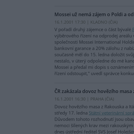
Mossei už nemá zájem o Poldi a od
16.1.2001 17:30 | KLADNO (
ČIA
)
V pořadí druhý zájemce o část bývalé
výběrového řízení na odprodej areálu 
společnosti Mossei International Holdi
bankovní garance a 20% zálohu z nabí
současně měl do 15. ledna doložit svů
nestalo, v úterý odpoledne do mé kance
Mossei a předal mi dopis s oznámením
řízení odstoupit," uvedl správce konk
ČR zakázala dovoz hovězího masa z
16.1.2001 16:30 | PRAHA (
ČIA
)
Dovoz hovězího masa z Rakouska a Itáli
středy 17. ledna
Státní veterinární sp
Důvodem tohoto rozhodnutí jsou obav
nemoci šílených krav mezi rakouským 
dnes ústřední ředitel SVS Josef Holejš