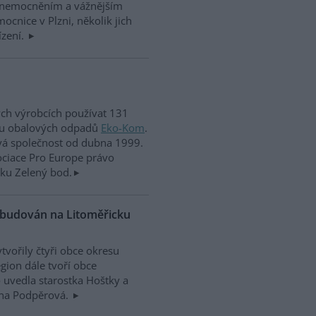
 onemocněním a vážnějším
cnice v Plzni, několik jich
ízení.
ch výrobcích používat 131
ěru obalových odpadů
Eko-Kom
.
vá společnost od dubna 1999.
ociace Pro Europe právo
čku Zelený bod.
budován na Litoměřicku
vořily čtyři obce okresu
gion dále tvoří obce
o uvedla starostka Hoštky a
nna Podpěrová.