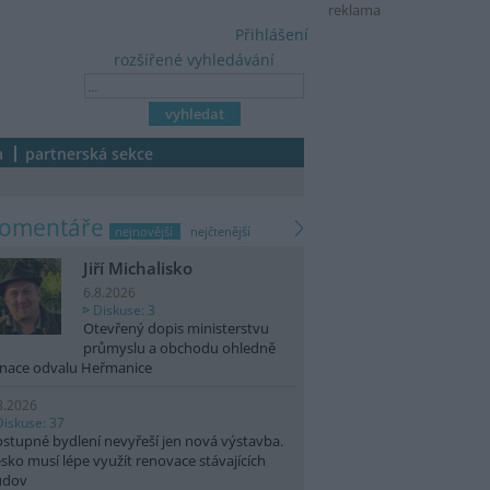
reklama
Přihlášení
rozšířené vyhledávání
a
partnerská sekce
komentáře
nejnovější
nejčtenější
Jiří Michalisko
6.8.2026
Diskuse: 3
Otevřený dopis ministerstvu
průmyslu a obchodu ohledně
nace odvalu Heřmanice
8.2026
Diskuse: 37
stupné bydlení nevyřeší jen nová výstavba.
sko musí lépe využít renovace stávajících
udov