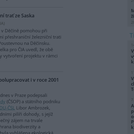
2
M
ní trať ze Saska
ž
2
IA
)
ly v Děčíně pomohou při
í přeshraniční železniční trati
Poustevnou na Děčínsku.
1
elka pro ČIA uvedl, že obě
V
 vytvoření projektu v rámci
v
k
1
V
polupracovat i v roce 2001
c
T
i dnes v Praze podepsali
7
ody
(ČSOP) a státního podniku
A
DU-ČSL
Libor Ambrozek,
p
ími pilíři dohody, s jejíž
o
lečný zájem na trvale
P
hrana biodiverzity a
k
byla vyhlášena ekologická