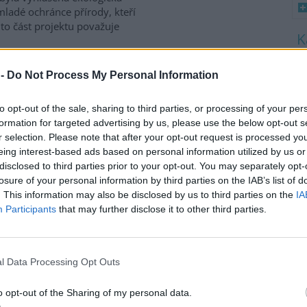
 mladé ochránce přírody, kteří
uto část projektu považuje
8
K
 -
Do Not Process My Personal Information
brkoslavů na Moravě
O
9
to opt-out of the sale, sharing to third parties, or processing of your per
etos zcela výjimečně
O
formation for targeted advertising by us, please use the below opt-out s
slavů severních. Původní
s
r selection. Please note that after your opt-out request is processed y
ti špačka je Skandinávie. Jak
eing interest-based ads based on personal information utilized by us or
1
ho ornitologického spolku, při
disclosed to third parties prior to your opt-out. You may separately opt-
(
e však stěhují až k nám.
H
losure of your personal information by third parties on the IAB’s list of
p
. This information may also be disclosed by us to third parties on the
IA
a
Participants
that may further disclose it to other third parties.
án péče šumavského parku
latnost základní dokument pro
l Data Processing Opt Outs
- Plán péče pro léta 2001 až
 Ekologové z
Hnutí Duha
ale
iskuse s odborníky a víceméně
o opt-out of the Sharing of my personal data.