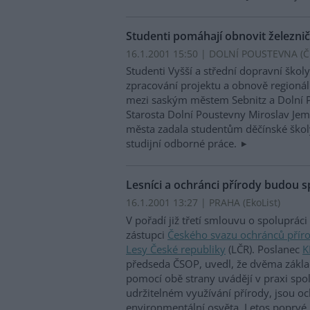
Studenti pomáhají obnovit železnič
16.1.2001 15:50 | DOLNÍ POUSTEVNA (
Č
Studenti Vyšší a střední dopravní ško
zpracování projektu a obnově regionáln
mezi saským městem Sebnitz a Dolní 
Starosta Dolní Poustevny Miroslav Jem
města zadala studentům děčínské školy
studijní odborné práce.
Lesníci a ochránci přírody budou s
16.1.2001 13:27 | PRAHA (EkoList)
V pořadí již třetí smlouvu o spoluprác
zástupci
Českého svazu ochránců přír
Lesy České republiky
(LČR). Poslanec
K
předseda ČSOP, uvedl, že dvěma základn
pomocí obě strany uvádějí v praxi spo
udržitelném využívání přírody, jsou oc
environmentální osvěta. Letos poprvé 