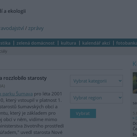
í a ekologii
ravodajství
/
zprávy
istika
zelená domácnost
kultura
kalendář akcí
fotobank
ciály
 rozzlobilo starosty
IA
)
o parku Šumava
pro léta 2001
, který vstoupil v platnost 1.
sa
u starostů šumavských obcí a
tu, který je základem pro
5.
voj obcí v něm, vidíme mimo
Do
inisterstva životního prostředí
Če
úřadem," uvedl starosta Nové
b