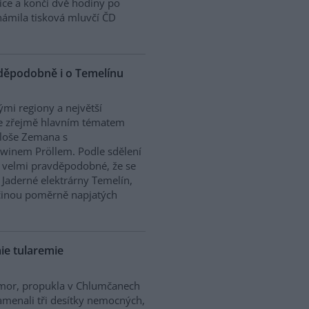
nice a končí dvě hodiny po
námila tisková mluvčí ČD
děpodobně i o Temelínu
ými regiony a největší
e zřejmě hlavním tématem
loše Zemana s
winem Pröllem. Podle sdělení
e velmi pravděpodobné, že se
 Jaderné elektrárny Temelín,
íčinou poměrně napjatých
ie tularemie
í mor, propukla v Chlumčanech
namenali tři desítky nemocných,