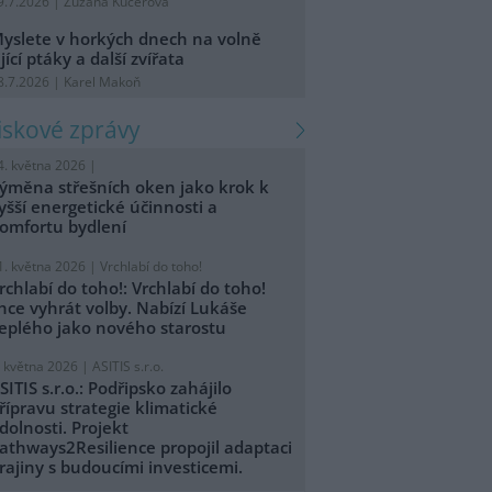
9.7.2026 | Zuzana Kučerová
yslete v horkých dnech na volně
ijící ptáky a další zvířata
8.7.2026 | Karel Makoň
tiskové zprávy
4. května 2026 |
ýměna střešních oken jako krok k
yšší energetické účinnosti a
omfortu bydlení
1. května 2026 |
Vrchlabí do toho!
rchlabí do toho!: Vrchlabí do toho!
hce vyhrát volby. Nabízí Lukáše
eplého jako nového starostu
. května 2026 |
ASITIS s.r.o.
SITIS s.r.o.: Podřipsko zahájilo
řípravu strategie klimatické
dolnosti. Projekt
athways2Resilience propojil adaptaci
rajiny s budoucími investicemi.