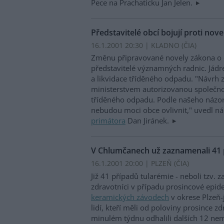
Pece na Prachaticku Jan Jelen.
Představitelé obcí bojují proti no
16.1.2001 20:30 | KLADNO (
ČIA
)
Změnu připravované novely zákona o 
představitelé významných radnic. Jádr
a likvidace tříděného odpadu. "Návrh
ministerstvem autorizovanou společnost
tříděného odpadu. Podle našeho názor
nebudou moci obce ovlivnit," uvedl 
primátora
Dan Jiránek.
V Chlumčanech už zaznamenali 41 
16.1.2001 20:00 | PLZEŇ (
ČIA
)
Již 41 případů tularémie - neboli tzv. z
zdravotníci v případu prosincové epi
keramických závodech
v okrese Plzeň
lidí, kteří měli od poloviny prosince zd
minulém týdnu odhalili dalších 12 n