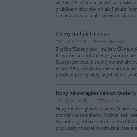
včetně dětí. Osm pacientů s akutním
průběhem choroby přijala Fakultní nemo
hospitalizovala i další zdravotnická zař
Zelený bod platí i u nás
11.1.2001 17:20 | PRAHA (EkoList)
Značku "Zelený bod" může v ČR na svý
firem. Ty jsou totiž členy systému sb
Systém provozuje stejnojmenná akcio
V září 2000 získala od mezinárodní as
používat pro výrobky svých členů zna
Nový mikroregion Venkov bude vy
11.1.2001 10:50 | HOŠTKA (
ČIA
)
Nový mikroregion s názvem Venkov vyt
Litoměřice se sídlem v Hoštce. Mikrore
Drahobuzy, Vrbice a Vrutice. Pro ČIA t
předsedkyně nového sdružení obcí A