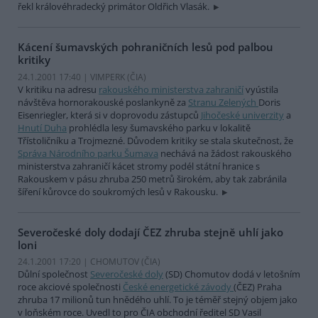
řekl královéhradecký primátor Oldřich Vlasák.
Kácení šumavských pohraničních lesů pod palbou
kritiky
24.1.2001 17:40 | VIMPERK (
ČIA
)
V kritiku na adresu
rakouského ministerstva zahraničí
vyústila
návštěva hornorakouské poslankyně za
Stranu Zelených
Doris
Eisenriegler, která si v doprovodu zástupců
Jihočeské univerzity
a
Hnutí Duha
prohlédla lesy šumavského parku v lokalitě
Třístoličníku a Trojmezné. Důvodem kritiky se stala skutečnost, že
Správa Národního parku Šumava
nechává na žádost rakouského
ministerstva zahraničí kácet stromy podél státní hranice s
Rakouskem v pásu zhruba 250 metrů širokém, aby tak zabránila
šíření kůrovce do soukromých lesů v Rakousku.
Severočeské doly dodají ČEZ zhruba stejně uhlí jako
loni
24.1.2001 17:20 | CHOMUTOV (
ČIA
)
Důlní společnost
Severočeské doly
(SD) Chomutov dodá v letošním
roce akciové společnosti
České energetické závody
(ČEZ) Praha
zhruba 17 milionů tun hnědého uhlí. To je téměř stejný objem jako
v loňském roce. Uvedl to pro ČIA obchodní ředitel SD Vasil