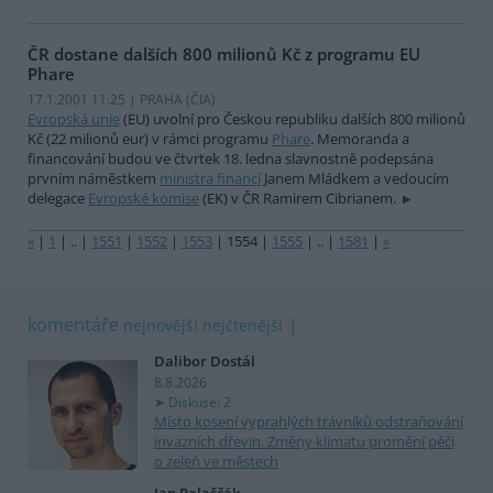
ČR dostane dalších 800 milionů Kč z programu EU
Phare
17.1.2001 11:25 | PRAHA (
ČIA
)
Evropská unie
(EU) uvolní pro Českou republiku dalších 800 milionů
Kč (22 milionů eur) v rámci programu
Phare
. Memoranda a
financování budou ve čtvrtek 18. ledna slavnostně podepsána
prvním náměstkem
ministra financí
Janem Mládkem a vedoucím
delegace
Evropské komise
(EK) v ČR Ramirem Cibrianem.
«
|
1
|
..
|
1551
|
1552
|
1553
|
1554
|
1555
|
..
|
1581
|
»
komentáře
nejnovější
nejčtenější
Dalibor Dostál
8.8.2026
Diskuse: 2
Místo kosení vyprahlých trávníků odstraňování
invazních dřevin. Změny klimatu promění péči
o zeleň ve městech