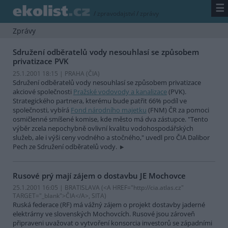
☰
/
zpravodajství
/
zprávy
Zprávy
Sdružení odběratelů vody nesouhlasí se způsobem
privatizace PVK
25.1.2001 18:15 | PRAHA (
ČIA
)
Sdružení odběratelů vody nesouhlasí se způsobem privatizace
akciové společnosti
Pražské vodovody a kanalizace
(PVK).
Strategického partnera, kterému bude patřit 66% podíl ve
společnosti, vybírá
Fond národního majetku
(FNM) ČR za pomoci
osmičlenné smíšené komise, kde město má dva zástupce. "Tento
výběr zcela nepochybně ovlivní kvalitu vodohospodářských
služeb, ale i výši ceny vodného a stočného," uvedl pro ČIA Dalibor
Pech ze Sdružení odběratelů vody.
Rusové prý mají zájem o dostavbu JE Mochovce
25.1.2001 16:05 | BRATISLAVA (<A HREF="http://cia.atlas.cz"
TARGET="_blank">ČIA</A>, SITA)
Ruská federace (RF) má vážný zájem o projekt dostavby jaderné
elektrárny ve slovenských Mochovcích. Rusové jsou zároveň
připraveni uvažovat o vytvoření konsorcia investorů se západními