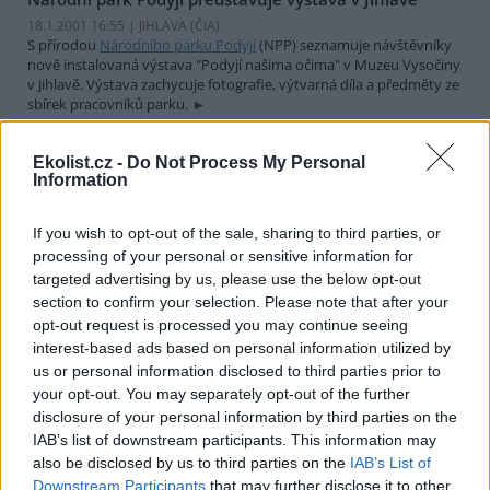
18.1.2001 16:55 | JIHLAVA (
ČIA
)
S přírodou
Národního parku Podyjí
(NPP) seznamuje návštěvníky
nově instalovaná výstava "Podyjí našima očima" v Muzeu Vysočiny
v Jihlavě. Výstava zachycuje fotografie, výtvarná díla a předměty ze
sbírek pracovníků parku.
Ekolist.cz -
Do Not Process My Personal
Zákaz dovozu hovězího z Rakouska byl zrušen
Information
18.1.2001 16:30 | PRAHA (
ČIA
)
Státní veterinární správa
zrušila zákaz dovozu skotu, hovězího
masa a krmiv z Rakouska. Původně měl zákaz platit od dnešního
If you wish to opt-out of the sale, sharing to third parties, or
dne, ale rakouská strana ve středu večer dementovala výskyt
processing of your personal or sensitive information for
nemoci šílených krav na svém území. "Zákaz dovozu tak vůbec
targeted advertising by us, please use the below opt-out
nevstoupil v platnost," sdělil dnes ČIA mluvčí státní veterinární
section to confirm your selection. Please note that after your
komise Josef Duben.
opt-out request is processed you may continue seeing
interest-based ads based on personal information utilized by
Ekologičtí aktivisté se dohodli se stavaři
us or personal information disclosed to third parties prior to
your opt-out. You may separately opt-out of the further
18.1.2001 16:20 | PRAHA (EkoList)
Děti Země
Plzeň a další občanské iniciativy se těsně před Vánoci
disclosure of your personal information by third parties on the
dohodly s
Ředitelstvím silnic a dálnic
(ŘSD), že nebudou bránit
IAB’s list of downstream participants. This information may
vydání stavebního povolení na nejzápadnější část dálničního
also be disclosed by us to third parties on the
IAB’s List of
obchvatu Plzně.
Downstream Participants
that may further disclose it to other