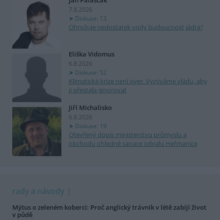
Jan Palaščák
7.8.2026
Diskuse: 13
Ohrožuje nedostatek vody budoucnost jádra?
Eliška Vidomus
6.8.2026
Diskuse: 52
Klimatická krize není over. Vyzýváme vládu, aby
ji přestala ignorovat
Jiří Michalisko
6.8.2026
Diskuse: 19
Otevřený dopis ministerstvu průmyslu a
obchodu ohledně sanace odvalu Heřmanice
rady a návody
Mýtus o zeleném koberci: Proč anglický trávník v létě zabíjí život
v půdě