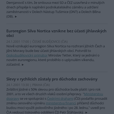
Demjanovič s tím, že smlouva mezi SD a ČEZ uzavřená v minulých
dnech přispěje k naplnění podnikatelského záměru a udržení
zaměstnanosti v Dolech Nástup Tušimice (DNT) a Dolech Bílina
(DB).
Euroregion Silva Nortica vznikne bez účasti jihlavských
obcí
24.1.2001 17:00 | ČESKÉ BUDĚJOVICE (
ČIA
)
Nově vznikající euroregion Silva Nortica na rozhraní jižních Čech a
jižní Moravy bude bez účasti jihlavských obcí. Potvrdil to
českobudějovický primátor
Miroslav Tetter, který se jednání o
novém euroregionu, které proběhlo o uplynulém víkendu,
zúčastnil.
Slevy v rychlících zůstaly pro důchodce zachovány
24.1.2001 13:30 | PRAHA (
ČIA
)
Zvláštní jízdné s 50% slevou pro důchodce bude platit i pro rok
2001, a to ve všech druzích vlaků osobní přepravy. "
Ministerstvu
dopravy
se ve spolupráci s
Českými drahami
(ČD) podařilo prosadit
změnu cenového výměru
ministerstva financí
, přičemž důchodci
budou moci využít polovičního jízdného i po 28. lednu," uvedl pro
ČIA vedoucí tiskového oddělení ČD Petr Šťáhlavský.