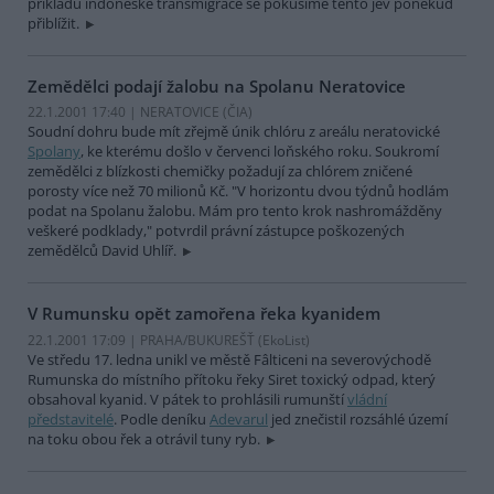
příkladu indonéské transmigrace se pokusíme tento jev poněkud
přiblížit.
Zemědělci podají žalobu na Spolanu Neratovice
22.1.2001 17:40 | NERATOVICE (
ČIA
)
Soudní dohru bude mít zřejmě únik chlóru z areálu neratovické
Spolany
, ke kterému došlo v červenci loňského roku. Soukromí
zemědělci z blízkosti chemičky požadují za chlórem zničené
porosty více než 70 milionů Kč. "V horizontu dvou týdnů hodlám
podat na Spolanu žalobu. Mám pro tento krok nashromážděny
veškeré podklady," potvrdil právní zástupce poškozených
zemědělců David Uhlíř.
V Rumunsku opět zamořena řeka kyanidem
22.1.2001 17:09 | PRAHA/BUKUREŠŤ (EkoList)
Ve středu 17. ledna unikl ve městě Fâlticeni na severovýchodě
Rumunska do místního přítoku řeky Siret toxický odpad, který
obsahoval kyanid. V pátek to prohlásili rumunští
vládní
představitelé
. Podle deníku
Adevarul
jed znečistil rozsáhlé území
na toku obou řek a otrávil tuny ryb.