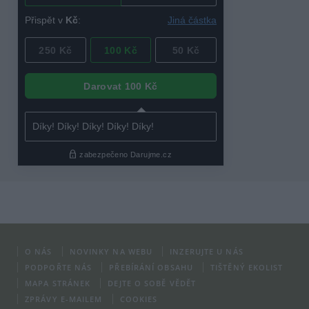
O NÁS
NOVINKY NA WEBU
INZERUJTE U NÁS
PODPOŘTE NÁS
PŘEBÍRÁNÍ OBSAHU
TIŠTĚNÝ EKOLIST
MAPA STRÁNEK
DEJTE O SOBĚ VĚDĚT
ZPRÁVY E-MAILEM
COOKIES