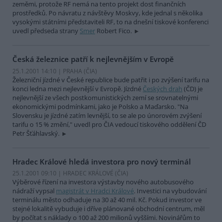
zeměmi, protože RF nemá na tento projekt dost finančních
prostředků. Po návratu z návštěvy Moskvy, kde jednal s několika
vysokými státními představiteli RF, to na dnešní tiskové konferenci
uvedl předseda strany
Smer
Robert Fico.
Česká železnice patří k nejlevnějším v Evropě
25.1.2001 14:10 | PRAHA (
ČIA
)
Železniční jízdné v České republice bude patřit i po zvýšení tarifu na
konci ledna mezi nejlevnější v Evropě. Jízdné
Českých drah
(ČD) je
nejlevnější ze všech postkomunistických zemí se srovnatelnými
ekonomickými podmínkami, jako je Polsko a Maďarsko. "Na
Slovensku je jízdné zatím levnější, to se ale po únorovém zvýšení
tarifu o 15 % změní," uvedl pro ČIA vedoucí tiskového oddělení ČD
Petr Šťáhlavský.
Hradec Králové hledá investora pro nový terminál
25.1.2001 09:10 | HRADEC KRÁLOVÉ (
ČIA
)
Výběrové řízení na investora výstavby nového autobusového
nádraží vypsal
magistrát v Hradci Králové
. Investici na vybudování
terminálu město odhaduje na 30 až 40 mil. Kč. Pokud investor ve
stejné lokalitě vybuduje i dříve plánované obchodní centrum, měl
by počítat s náklady o 100 až 200 milionů vyššími. Novinářům to