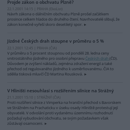
Projde zákon o obchvatu Plzně?
22.1.2001 14:15 | PRAHA (EkoList)
Návrh zákona o dálničním obchvatu Plzně prošel začátkem
prosince celkem hladce do druhého čtení. Navrhovatelé slibují, že
zákon konečně vyřeší skoro desetiletý spor.
Jízdné Českých drah stoupne v průměru o 5 %
22.1.2001 12:45 | PRAHA (
ČIA
)
V průměru o 5 procent stoupnou od pondělí 28. ledna ceny
vnitrostátního jízdného pro osobní přepravu
Českých drah
(ČD).
Důvodem je zvýšení nákladů, zejména zdražení energií a také
přechod od regulovaného jízdného k usměrňovanému. ČIA to
sdělila tisková mluvčí ČD Martina Rousková.
V Hliništi nesouhlasí s rozšířením silnice na Strážný
21.1.2001 15:10 | STRÁŽNÝ (
ČIA
)
Proti rozšíření silnice z Vimperka na hraniční přechod s Bavorskem
ve Strážném na Prachaticku v úseku osady Hliniště protestují její
obyvatelé. V odvolání proti vydanému územnímu rozhodnutí
požadují vybudování obchvatu, se svým požadavkem však
zůstávají osamoceni.