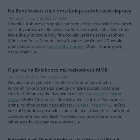
Na Benešovsku stále hrozí kolaps autobusové dopravy
19.1.2001 17:55 | BENEŠOV (
ČIA
)
Úbytek autobusových spojů a omezení dopravní obslužnosti hrozí
stále obyvatelům na Benešovsku. Sdružení měst a obcí Bene-bus,
které dosud ztrátové linky financovalo ještě na začátku tohoto
týdne, oznámilo, že bude pokračovat ve své činnosti. Dnes ale
předseda sdružení a
benešovský starosta
Mojmír Chromý svůj
názor změnil.
O parku na Balabence má rozhodnout MMR
19.1.2001 09:45 | PRAHA (EkoList)
Odvolání proti vydání územního rozhodnutí pro stavbu
komerčního centra na Balabence v Praze 9 podalo občanské
sdružení Obrana parku Balabenka na
Ministerstvo pro místní
rozvoj
(MMR). Obchodně administrativní centrum "Vysočanská
brána" tu chce postavit společnost
Skanska Property CZ
. "Místo,
kde chtějí budovu postavit, je posledním ostrůvkem zeleně v jinak
zcela vybetonované oblasti," řekl EkoListu předseda sdružení
Obrana parku Balabenka Ivo Steiner.
Národní park Podyjí představuje výstava v Jihlavě