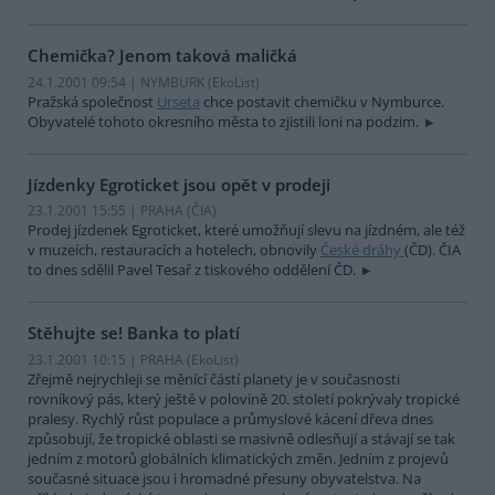
Chemička? Jenom taková maličká
24.1.2001 09:54 | NYMBURK (EkoList)
Pražská společnost
Urseta
chce postavit chemičku v Nymburce.
Obyvatelé tohoto okresního města to zjistili loni na podzim.
Jízdenky Egroticket jsou opět v prodeji
23.1.2001 15:55 | PRAHA (
ČIA
)
Prodej jízdenek Egroticket, které umožňují slevu na jízdném, ale též
v muzeích, restauracích a hotelech, obnovily
České dráhy
(ČD). ČIA
to dnes sdělil Pavel Tesař z tiskového oddělení ČD.
Stěhujte se! Banka to platí
23.1.2001 10:15 | PRAHA (EkoList)
Zřejmě nejrychleji se měnící částí planety je v současnosti
rovníkový pás, který ještě v polovině 20. století pokrývaly tropické
pralesy. Rychlý růst populace a průmyslové kácení dřeva dnes
způsobují, že tropické oblasti se masivně odlesňují a stávají se tak
jedním z motorů globálních klimatických změn. Jedním z projevů
současné situace jsou i hromadné přesuny obyvatelstva. Na