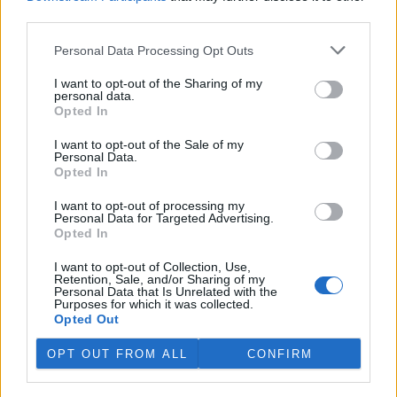
third parties.
Myslivci napsali zákon, který se nelíbí ochráncům
Personal Data Processing Opt Outs
přírody ani vlastníkům
18.1.2001 16:10 | PRAHA (EkoList)
I want to opt-out of the Sharing of my
Prodloužení současného neuspokojivého stavu české lidové
personal data.
myslivosti a naopak ještě vyšší ohrožení chráněných a ohrožených
Opted In
živočichů, zachování bažantnic a přemnožené vysoké zvěře,
nesoulad s legislativou
Evropské unie
(EU) a naprosté
I want to opt-out of the Sale of my
nerespektování vlastnického práva - to jsou základní nedostatky
Personal Data.
nového poslaneckého návrhu zákona podle jeho kritiků.
Opted In
Organizace ochránců přírody, vlastníků lesů, lesáků i některá
myslivecká sdružení požadují zamítnutí návrhu hned v prvním
I want to opt-out of processing my
Personal Data for Targeted Advertising.
čtení v
Poslanecké sněmovně
.
Opted In
I want to opt-out of Collection, Use,
Regionální železniční doprava na Vysočině chystá
Retention, Sale, and/or Sharing of my
novinky
Personal Data that Is Unrelated with the
Purposes for which it was collected.
18.1.2001 11:00 | JIHLAVA (
ČIA
)
Opted Out
Ke zlepšení železničního spojení mezi jednotlivými městy v
Jihlavském kraji by mělo dojít s počátkem platnosti nového
OPT OUT FROM ALL
CONFIRM
jízdního řádu
Českých drah
na přelomu května a června tohoto
roku. Informoval o tom přednosta jihlavské železniční stanice
Zdeněk Nadrchal s tím, že železničáři v součinnosti s okresními