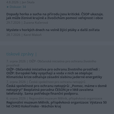
4.8.2026 | Jan Skala
Diskuse: 34
Dopady horka a sucha na přírodu jsou kritické. ČSOP ukazuje,
jak může žíznivé krajině a živočichům pomoci veřejnost i obce
29.7.2026 | Zuzana Kučerová
Myslete v horkých dnech na volně žijící ptáky a další zvířata
28.7.2026 | Karel Makoň
tiskové zprávy
7. srpna 2026 |
OIŽP- Občanská iniciativa pro ochranu životního
prostředí
OIŽP- Občanská iniciativa pro ochranu životního prostředí :
OIŽP: Evropské řeky vysychají a voda v nich se otepluje:
Klimatická krize odhaluje zásadní slabinu jaderné energetiky
7. srpna 2026 |
Česká společnost pro ochranu netopýrů
Česká společnost pro ochranu netopýrů: „Pomoc, máme v domě
netopýry!“ Bezplatná poradna ČESON je v létě zavalena
telefonáty. Sama potřebuje finanční podporu.
6. srpna 2026 |
Regionální muzeum Mělník, příspěvková organizace
Regionální muzeum Mělník, příspěvková organizace: Výstava 50
let CHKO Kokořínsko - Máchův kraj