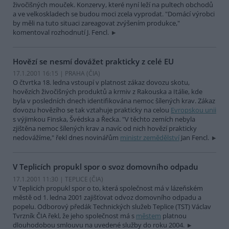
živočišných mouček. Konzervy, které nyní leží na pultech obchodů
a ve velkoskladech se budou moci zcela vyprodat. "Domácí výrobci
by měli na tuto situaci zareagovat zvýšením produkce,"
komentoval rozhodnutí J. Fencl.
Hovězí se nesmí dovážet prakticky z celé EU
17.1.2001 16:15 | PRAHA (
ČIA
)
O čtvrtka 18. ledna vstoupí v platnost zákaz dovozu skotu,
hovězích živočišných produktů a krmiv z Rakouska a Itálie, kde
byla v posledních dnech identifikována nemoc šílených krav. Zákaz
dovozu hovězího se tak vztahuje prakticky na celou
Evropskou unii
s výjimkou Finska, Švédska a Řecka. "V těchto zemích nebyla
zjištěna nemoc šílených krav a navíc od nich hovězí prakticky
nedovážíme," řekl dnes novinářům
ministr zemědělství
Jan Fencl.
V Teplicích propukl spor o svoz domovního odpadu
17.1.2001 11:30 | TEPLICE (
ČIA
)
V Teplicích propukl spor o to, která společnost má v lázeňském
městě od 1. ledna 2001 zajišťovat odvoz domovního odpadu a
popelu. Odborový předák Technických služeb Teplice (TST) Václav
Tvrzník ČIA řekl, že jeho společnost má s
městem
platnou
dlouhodobou smlouvu na uvedené služby do roku 2004.