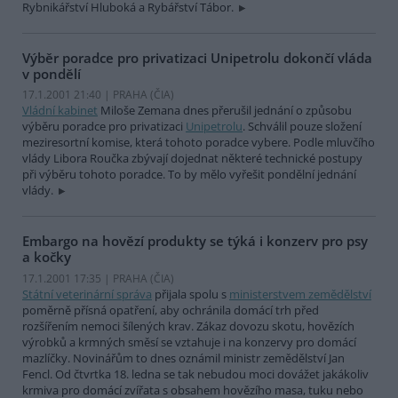
Rybnikářství Hluboká a Rybářství Tábor.
Výběr poradce pro privatizaci Unipetrolu dokončí vláda
v pondělí
17.1.2001 21:40 | PRAHA (
ČIA
)
Vládní kabinet
Miloše Zemana dnes přerušil jednání o způsobu
výběru poradce pro privatizaci
Unipetrolu
. Schválil pouze složení
meziresortní komise, která tohoto poradce vybere. Podle mluvčího
vlády Libora Roučka zbývají dojednat některé technické postupy
při výběru tohoto poradce. To by mělo vyřešit pondělní jednání
vlády.
Embargo na hovězí produkty se týká i konzerv pro psy
a kočky
17.1.2001 17:35 | PRAHA (
ČIA
)
Státní veterinární správa
přijala spolu s
ministerstvem zemědělství
poměrně přísná opatření, aby ochránila domácí trh před
rozšířením nemoci šílených krav. Zákaz dovozu skotu, hovězích
výrobků a krmných směsí se vztahuje i na konzervy pro domácí
mazlíčky. Novinářům to dnes oznámil ministr zemědělství Jan
Fencl. Od čtvrtka 18. ledna se tak nebudou moci dovážet jakákoliv
krmiva pro domácí zvířata s obsahem hovězího masa, tuku nebo