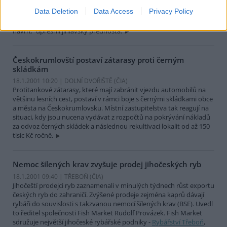
úřady v závěru loňského roku vypracovali návrh nových vlakových
Data Deletion
Data Access
Privacy Policy
spojů na Vysočině, který v současné době prochází schvalovacím
řízením. "Během čtrnácti dnů budeme mít k dispozici pracovní
návrh," upřesnil jihlavský přednosta.
Českokrumlovští postaví zátarasy proti černým
skládkám
18.1.2001 10:20 | DOLNÍ DVOŘIŠTĚ (
ČIA
)
Protitankové zátarasy, které mají zabránit vjezdu automobilů na
většinu lesních cest, postaví v rámci boje s černými skládkami obce
a města na Českokrumlovsku. Místní zastupitelstva tak reagují na
situaci, kdy jsou nucena vydávat z rozpočtů na pokrývání nákladů
za odvoz černých skládek a následnou rekultivaci lokalit od až 150
tisíc Kč ročně.
Nemoc šílených krav zvyšuje prodej jihočeských ryb
18.1.2001 09:40 | TŘEBOŇ (
ČIA
)
Jihočeští prodejci ryb zaznamenali v minulých týdnech růst exportu
českých ryb do zahraničí. Zvýšené prodeje zejména kaprů dávají
rybáři do souvislosti s takzvanou nemocí šílených krav (BSE). Uvedl
to ředitel společnosti Fish Market Rudolf Provázek. Fish Market
sdružuje největší jihočeské rybářské podniky -
Rybářství Třeboň
,