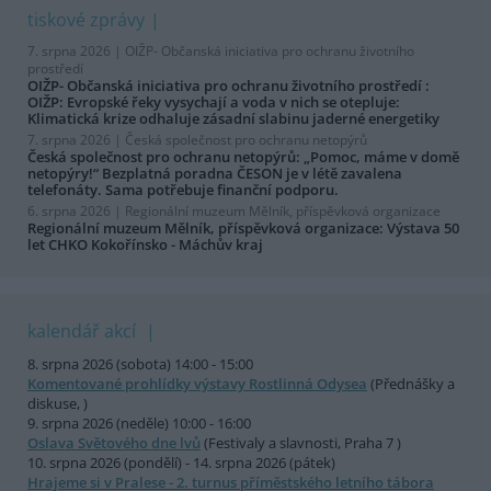
tiskové zprávy
7. srpna 2026 |
OIŽP- Občanská iniciativa pro ochranu životního
prostředí
OIŽP- Občanská iniciativa pro ochranu životního prostředí :
OIŽP: Evropské řeky vysychají a voda v nich se otepluje:
Klimatická krize odhaluje zásadní slabinu jaderné energetiky
7. srpna 2026 |
Česká společnost pro ochranu netopýrů
Česká společnost pro ochranu netopýrů: „Pomoc, máme v domě
netopýry!“ Bezplatná poradna ČESON je v létě zavalena
telefonáty. Sama potřebuje finanční podporu.
6. srpna 2026 |
Regionální muzeum Mělník, příspěvková organizace
Regionální muzeum Mělník, příspěvková organizace: Výstava 50
let CHKO Kokořínsko - Máchův kraj
kalendář akcí
8. srpna 2026 (sobota) 14:00 - 15:00
Komentované prohlídky výstavy Rostlinná Odysea
(Přednášky a
diskuse, )
9. srpna 2026 (neděle) 10:00 - 16:00
Oslava Světového dne lvů
(Festivaly a slavnosti, Praha 7 )
10. srpna 2026 (pondělí) - 14. srpna 2026 (pátek)
Hrajeme si v Pralese - 2. turnus příměstského letního tábora