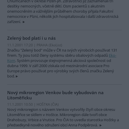
Chlumčanech v okrese Plzeň-jih. Zdravotníci již zaznamenali tři
desítky nemocných, včetně dětí. Osm pacientů s akutním
onemocněním a vážnějším průběhem choroby přijala Fakultní
nemocnice v Plzni, několik jich hospitalizovala i další zdravotnická
zařízení.
Zelený bod platí i u nás
11.1.2001 17:20 | PRAHA (EkoList)
Značku "Zelený bod" může v ČR na svých výrobcích používat 131
firem. Ty jsou totiž členy systému sběru obalových odpadů
Eko-
Kom
. Systém provozuje stejnojmenná akciová společnost od
dubna 1999. V září 2000 získala od mezinárodní asociace Pro
Europe právo používat pro výrobky svých členů značku Zelený
bod.
Nový mikroregion Venkov bude vybudován na
Litoměřicku
11.1.2001 10:50 | HOŠTKA (
ČIA
)
Nový mikroregion s názvem Venkov vytvořily čtyři obce okresu
Litoměřice se sídlem v Hoštce. Mikroregion dále tvoří obce
Drahobuzy, Vrbice a Vrutice. Pro ČIA to uvedla starostka Hoštky a
předsedkyně nového sdružení obcí Anna Podpěrová.