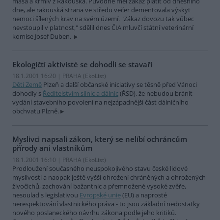
masa a krmiv z Rakouska. Původně měl zákaz platit od dnešního
dne, ale rakouská strana ve středu večer dementovala výskyt
nemoci šílených krav na svém území. "Zákaz dovozu tak vůbec
nevstoupil v platnost," sdělil dnes ČIA mluvčí státní veterinární
komise Josef Duben.
Ekologičtí aktivisté se dohodli se stavaři
18.1.2001 16:20 | PRAHA (EkoList)
Děti Země
Plzeň a další občanské iniciativy se těsně před Vánoci
dohodly s
Ředitelstvím silnic a dálnic
(ŘSD), že nebudou bránit
vydání stavebního povolení na nejzápadnější část dálničního
obchvatu Plzně.
Myslivci napsali zákon, který se nelíbí ochráncům
přírody ani vlastníkům
18.1.2001 16:10 | PRAHA (EkoList)
Prodloužení současného neuspokojivého stavu české lidové
myslivosti a naopak ještě vyšší ohrožení chráněných a ohrožených
živočichů, zachování bažantnic a přemnožené vysoké zvěře,
nesoulad s legislativou
Evropské unie
(EU) a naprosté
nerespektování vlastnického práva - to jsou základní nedostatky
nového poslaneckého návrhu zákona podle jeho kritiků.