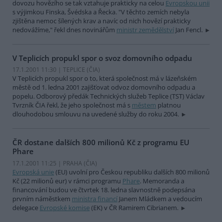
dovozu hovězího se tak vztahuje prakticky na celou
Evropskou unii
s výjimkou Finska, Švédska a Řecka. "V těchto zemích nebyla
zjištěna nemoc šílených krav a navíc od nich hovězí prakticky
nedovážíme," řekl dnes novinářům
ministr zemědělství
Jan Fencl.
V Teplicích propukl spor o svoz domovního odpadu
17.1.2001 11:30 | TEPLICE (
ČIA
)
V Teplicích propukl spor o to, která společnost má v lázeňském
městě od 1. ledna 2001 zajišťovat odvoz domovního odpadu a
popelu. Odborový předák Technických služeb Teplice (TST) Václav
Tvrzník ČIA řekl, že jeho společnost má s
městem
platnou
dlouhodobou smlouvu na uvedené služby do roku 2004.
ČR dostane dalších 800 milionů Kč z programu EU
Phare
17.1.2001 11:25 | PRAHA (
ČIA
)
Evropská unie
(EU) uvolní pro Českou republiku dalších 800 milionů
Kč (22 milionů eur) v rámci programu
Phare
. Memoranda a
financování budou ve čtvrtek 18. ledna slavnostně podepsána
prvním náměstkem
ministra financí
Janem Mládkem a vedoucím
delegace
Evropské komise
(EK) v ČR Ramirem Cibrianem.