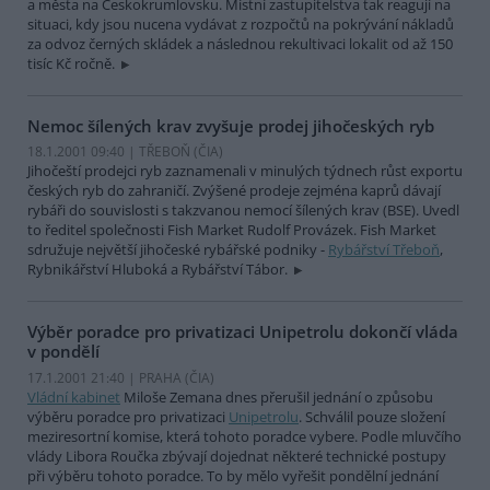
a města na Českokrumlovsku. Místní zastupitelstva tak reagují na
situaci, kdy jsou nucena vydávat z rozpočtů na pokrývání nákladů
za odvoz černých skládek a následnou rekultivaci lokalit od až 150
tisíc Kč ročně.
Nemoc šílených krav zvyšuje prodej jihočeských ryb
18.1.2001 09:40 | TŘEBOŇ (
ČIA
)
Jihočeští prodejci ryb zaznamenali v minulých týdnech růst exportu
českých ryb do zahraničí. Zvýšené prodeje zejména kaprů dávají
rybáři do souvislosti s takzvanou nemocí šílených krav (BSE). Uvedl
to ředitel společnosti Fish Market Rudolf Provázek. Fish Market
sdružuje největší jihočeské rybářské podniky -
Rybářství Třeboň
,
Rybnikářství Hluboká a Rybářství Tábor.
Výběr poradce pro privatizaci Unipetrolu dokončí vláda
v pondělí
17.1.2001 21:40 | PRAHA (
ČIA
)
Vládní kabinet
Miloše Zemana dnes přerušil jednání o způsobu
výběru poradce pro privatizaci
Unipetrolu
. Schválil pouze složení
meziresortní komise, která tohoto poradce vybere. Podle mluvčího
vlády Libora Roučka zbývají dojednat některé technické postupy
při výběru tohoto poradce. To by mělo vyřešit pondělní jednání