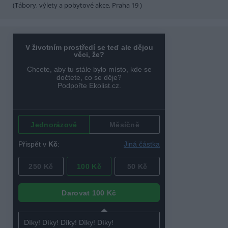
(Tábory, výlety a pobytové akce, Praha 19 )