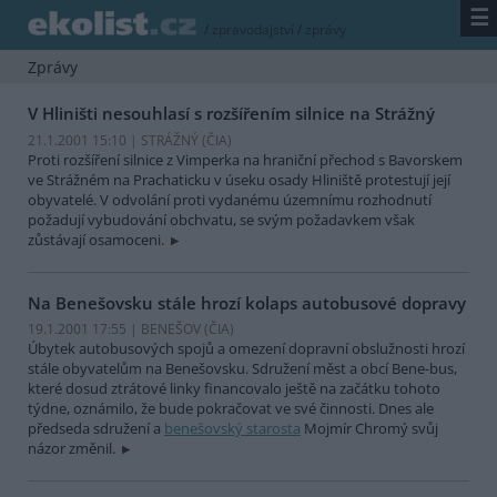
☰
/
zpravodajství
/
zprávy
Zprávy
V Hliništi nesouhlasí s rozšířením silnice na Strážný
21.1.2001 15:10 | STRÁŽNÝ (
ČIA
)
Proti rozšíření silnice z Vimperka na hraniční přechod s Bavorskem
ve Strážném na Prachaticku v úseku osady Hliniště protestují její
obyvatelé. V odvolání proti vydanému územnímu rozhodnutí
požadují vybudování obchvatu, se svým požadavkem však
zůstávají osamoceni.
Na Benešovsku stále hrozí kolaps autobusové dopravy
19.1.2001 17:55 | BENEŠOV (
ČIA
)
Úbytek autobusových spojů a omezení dopravní obslužnosti hrozí
stále obyvatelům na Benešovsku. Sdružení měst a obcí Bene-bus,
které dosud ztrátové linky financovalo ještě na začátku tohoto
týdne, oznámilo, že bude pokračovat ve své činnosti. Dnes ale
předseda sdružení a
benešovský starosta
Mojmír Chromý svůj
názor změnil.