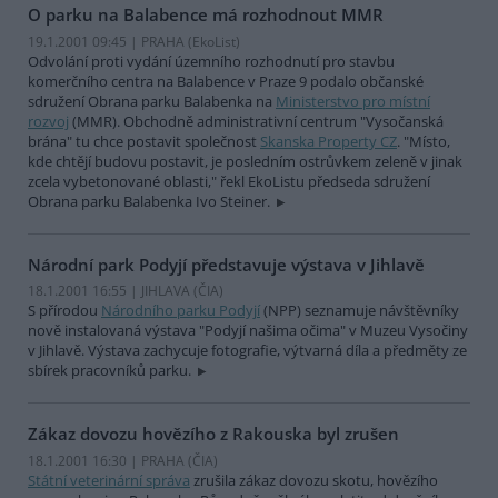
O parku na Balabence má rozhodnout MMR
19.1.2001 09:45 | PRAHA (EkoList)
Odvolání proti vydání územního rozhodnutí pro stavbu
komerčního centra na Balabence v Praze 9 podalo občanské
sdružení Obrana parku Balabenka na
Ministerstvo pro místní
rozvoj
(MMR). Obchodně administrativní centrum "Vysočanská
brána" tu chce postavit společnost
Skanska Property CZ
. "Místo,
kde chtějí budovu postavit, je posledním ostrůvkem zeleně v jinak
zcela vybetonované oblasti," řekl EkoListu předseda sdružení
Obrana parku Balabenka Ivo Steiner.
Národní park Podyjí představuje výstava v Jihlavě
18.1.2001 16:55 | JIHLAVA (
ČIA
)
S přírodou
Národního parku Podyjí
(NPP) seznamuje návštěvníky
nově instalovaná výstava "Podyjí našima očima" v Muzeu Vysočiny
v Jihlavě. Výstava zachycuje fotografie, výtvarná díla a předměty ze
sbírek pracovníků parku.
Zákaz dovozu hovězího z Rakouska byl zrušen
18.1.2001 16:30 | PRAHA (
ČIA
)
Státní veterinární správa
zrušila zákaz dovozu skotu, hovězího