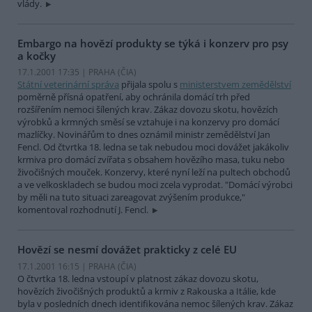
vlády.
Embargo na hovězí produkty se týká i konzerv pro psy
a kočky
17.1.2001 17:35 | PRAHA (
ČIA
)
Státní veterinární správa
přijala spolu s
ministerstvem zemědělství
poměrně přísná opatření, aby ochránila domácí trh před
rozšířením nemoci šílených krav. Zákaz dovozu skotu, hovězích
výrobků a krmných směsí se vztahuje i na konzervy pro domácí
mazlíčky. Novinářům to dnes oznámil ministr zemědělství Jan
Fencl. Od čtvrtka 18. ledna se tak nebudou moci dovážet jakákoliv
krmiva pro domácí zvířata s obsahem hovězího masa, tuku nebo
živočišných mouček. Konzervy, které nyní leží na pultech obchodů
a ve velkoskladech se budou moci zcela vyprodat. "Domácí výrobci
by měli na tuto situaci zareagovat zvýšením produkce,"
komentoval rozhodnutí J. Fencl.
Hovězí se nesmí dovážet prakticky z celé EU
17.1.2001 16:15 | PRAHA (
ČIA
)
O čtvrtka 18. ledna vstoupí v platnost zákaz dovozu skotu,
hovězích živočišných produktů a krmiv z Rakouska a Itálie, kde
byla v posledních dnech identifikována nemoc šílených krav. Zákaz