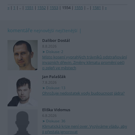
«
|
1
|
..
|
1551
|
1552
|
1553
|
1554
|
1555
|
..
|
1581
|
»
komentáře
nejnovější
nejčtenější
Dalibor Dostál
8.8.2026
Diskuse: 2
Místo kosení vyprahlých trávníků odstraňování
invazních dřevin. Změny klimatu promění péči
o zeleň ve městech
Jan Palaščák
7.8.2026
Diskuse: 13
Ohrožuje nedostatek vody budoucnost jádra?
Eliška Vidomus
6.8.2026
Diskuse: 36
Klimatická krize není over. Vyzýváme vládu, aby
ji přestala ignorovat