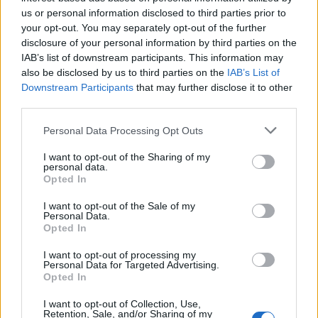
us or personal information disclosed to third parties prior to
ČR zakázala dovoz hovězího masa z Rakouska a Itálie
your opt-out. You may separately opt-out of the further
16.1.2001 16:30 | PRAHA (
ČIA
)
disclosure of your personal information by third parties on the
Dovoz hovězího masa z Rakouska a Itálie zakázala s platností od
IAB’s list of downstream participants. This information may
středy 17. ledna
Státní veterinární správa České republiky
(SVS).
also be disclosed by us to third parties on the
IAB’s List of
Důvodem tohoto rozhodnutí jsou obavy z možného výskytu tzv.
Downstream Participants
that may further disclose it to other
nemoci šílených krav mezi rakouským a italským skotem. Oznámil
to dnes ústřední ředitel SVS Josef Holejšovský.
third parties.
Personal Data Processing Opt Outs
Studenti pomáhají obnovit železniční trať ze Saska
I want to opt-out of the Sharing of my
16.1.2001 15:50 | DOLNÍ POUSTEVNA (
ČIA
)
personal data.
Studenti Vyšší a střední dopravní školy v Děčíně pomohou při
Opted In
zpracování projektu a obnově regionální přeshraniční železniční
trati mezi saským městem Sebnitz a Dolní Poustevnou na
I want to opt-out of the Sale of my
Děčínsku. Starosta Dolní Poustevny Miroslav Jemelka pro ČIA
Personal Data.
uvedl, že obě města zadala studentům děčínské školy vytvoření
Opted In
projektu v rámci studijní odborné práce.
I want to opt-out of processing my
Personal Data for Targeted Advertising.
Lesníci a ochránci přírody budou spolupracovat i v roce
Opted In
2001
I want to opt-out of Collection, Use,
16.1.2001 13:27 | PRAHA (EkoList)
Retention, Sale, and/or Sharing of my