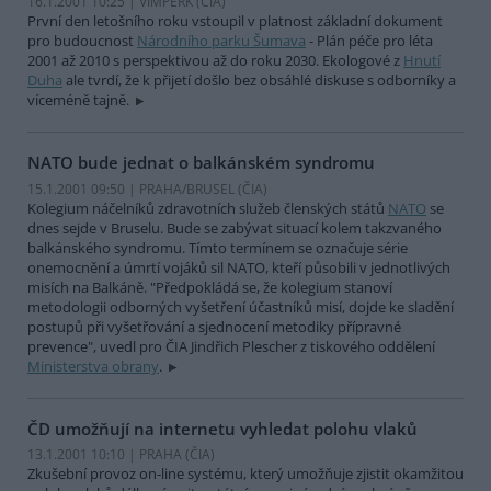
16.1.2001 10:25 | VIMPERK (
ČIA
)
První den letošního roku vstoupil v platnost základní dokument
pro budoucnost
Národního parku Šumava
- Plán péče pro léta
2001 až 2010 s perspektivou až do roku 2030. Ekologové z
Hnutí
Duha
ale tvrdí, že k přijetí došlo bez obsáhlé diskuse s odborníky a
víceméně tajně.
NATO bude jednat o balkánském syndromu
15.1.2001 09:50 | PRAHA/BRUSEL (
ČIA
)
Kolegium náčelníků zdravotních služeb členských států
NATO
se
dnes sejde v Bruselu. Bude se zabývat situací kolem takzvaného
balkánského syndromu. Tímto termínem se označuje série
onemocnění a úmrtí vojáků sil NATO, kteří působili v jednotlivých
misích na Balkáně. "Předpokládá se, že kolegium stanoví
metodologii odborných vyšetření účastníků misí, dojde ke sladění
postupů při vyšetřování a sjednocení metodiky přípravné
prevence", uvedl pro ČIA Jindřich Plescher z tiskového oddělení
Ministerstva obrany
.
ČD umožňují na internetu vyhledat polohu vlaků
13.1.2001 10:10 | PRAHA (
ČIA
)
Zkušební provoz on-line systému, který umožňuje zjistit okamžitou