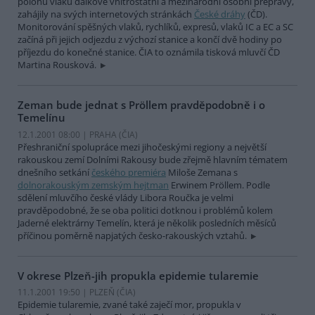
polohu vlaků dálkové vnitrostátní a mezinárodní osobní přepravy,
zahájily na svých internetových stránkách
České dráhy
(ČD).
Monitorování spěšných vlaků, rychlíků, expresů, vlaků IC a EC a SC
začíná při jejich odjezdu z výchozí stanice a končí dvě hodiny po
příjezdu do konečné stanice. ČIA to oznámila tisková mluvčí ČD
Martina Rousková.
Zeman bude jednat s Pröllem pravděpodobně i o
Temelínu
12.1.2001 08:00 | PRAHA (
ČIA
)
Přeshraniční spolupráce mezi jihočeskými regiony a největší
rakouskou zemí Dolními Rakousy bude zřejmě hlavním tématem
dnešního setkání
českého premiéra
Miloše Zemana s
dolnorakouským zemským hejtman
Erwinem Pröllem. Podle
sdělení mluvčího české vlády Libora Roučka je velmi
pravděpodobné, že se oba politici dotknou i problémů kolem
Jaderné elektrárny Temelín, která je několik posledních měsíců
příčinou poměrně napjatých česko-rakouských vztahů.
V okrese Plzeň-jih propukla epidemie tularemie
11.1.2001 19:50 | PLZEŇ (
ČIA
)
Epidemie tularemie, zvané také zaječí mor, propukla v