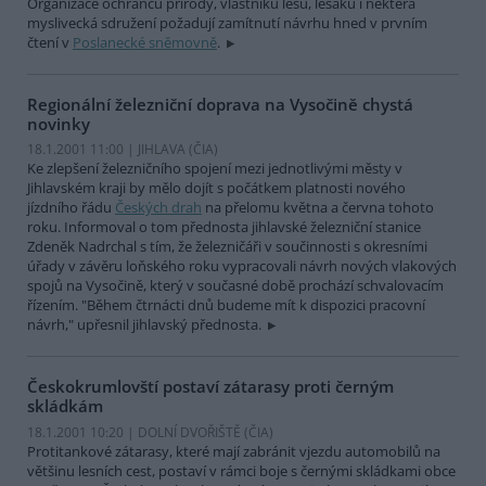
Organizace ochránců přírody, vlastníků lesů, lesáků i některá
myslivecká sdružení požadují zamítnutí návrhu hned v prvním
čtení v
Poslanecké sněmovně
.
Regionální železniční doprava na Vysočině chystá
novinky
18.1.2001 11:00 | JIHLAVA (
ČIA
)
Ke zlepšení železničního spojení mezi jednotlivými městy v
Jihlavském kraji by mělo dojít s počátkem platnosti nového
jízdního řádu
Českých drah
na přelomu května a června tohoto
roku. Informoval o tom přednosta jihlavské železniční stanice
Zdeněk Nadrchal s tím, že železničáři v součinnosti s okresními
úřady v závěru loňského roku vypracovali návrh nových vlakových
spojů na Vysočině, který v současné době prochází schvalovacím
řízením. "Během čtrnácti dnů budeme mít k dispozici pracovní
návrh," upřesnil jihlavský přednosta.
Českokrumlovští postaví zátarasy proti černým
skládkám
18.1.2001 10:20 | DOLNÍ DVOŘIŠTĚ (
ČIA
)
Protitankové zátarasy, které mají zabránit vjezdu automobilů na
většinu lesních cest, postaví v rámci boje s černými skládkami obce