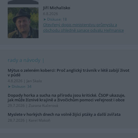
Jiří Michalisko
6.8.2026
Diskuse: 18
Otevřený dopis ministerstvu průmyslu a
obchodu ohledně sanace odvalu Heřmanice
rady a návody
Mýtus o zeleném koberci: Proč anglický trávník v létě zabíjí život
v půdě
4.8.2026 | Jan Skala
Diskuse: 34
Dopady horka a sucha na přírodu jsou kritické. ČSOP ukazuje,
jak může žíznivé krajině a živočichům pomoci veřejnost i obce
29.7.2026 | Zuzana Kučerová
Myslete v horkých dnech na volně žijící ptáky a další zvířata
28.7.2026 | Karel Makoň