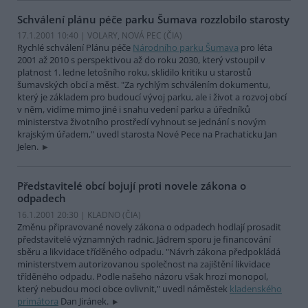
Schválení plánu péče parku Šumava rozzlobilo starosty
17.1.2001 10:40 | VOLARY, NOVÁ PEC (
ČIA
)
Rychlé schválení Plánu péče
Národního parku Šumava
pro léta
2001 až 2010 s perspektivou až do roku 2030, který vstoupil v
platnost 1. ledne letošního roku, sklidilo kritiku u starostů
šumavských obcí a měst. "Za rychlým schválením dokumentu,
který je základem pro budoucí vývoj parku, ale i život a rozvoj obcí
v něm, vidíme mimo jiné i snahu vedení parku a úředníků
ministerstva životního prostředí vyhnout se jednání s novým
krajským úřadem," uvedl starosta Nové Pece na Prachaticku Jan
Jelen.
Představitelé obcí bojují proti novele zákona o
odpadech
16.1.2001 20:30 | KLADNO (
ČIA
)
Změnu připravované novely zákona o odpadech hodlají prosadit
představitelé významných radnic. Jádrem sporu je financování
sběru a likvidace tříděného odpadu. "Návrh zákona předpokládá
ministerstvem autorizovanou společnost na zajištění likvidace
tříděného odpadu. Podle našeho názoru však hrozí monopol,
který nebudou moci obce ovlivnit," uvedl náměstek
kladenského
primátora
Dan Jiránek.