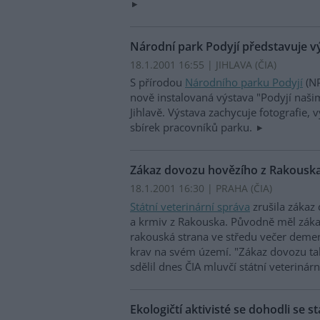
Národní park Podyjí představuje vý
18.1.2001 16:55 | JIHLAVA (
ČIA
)
S přírodou
Národního parku Podyjí
(NP
nově instalovaná výstava "Podyjí naš
Jihlavě. Výstava zachycuje fotografie, 
sbírek pracovníků parku.
Zákaz dovozu hovězího z Rakouska
18.1.2001 16:30 | PRAHA (
ČIA
)
Státní veterinární správa
zrušila zákaz
a krmiv z Rakouska. Původně měl zákaz
rakouská strana ve středu večer deme
krav na svém území. "Zákaz dovozu tak
sdělil dnes ČIA mluvčí státní veteriná
Ekologičtí aktivisté se dohodli se st