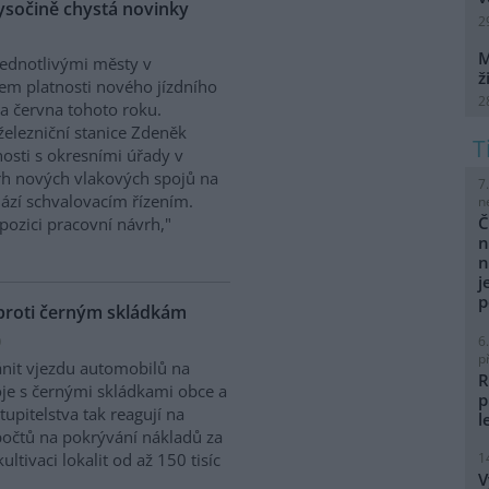
Vysočině chystá novinky
2
M
jednotlivými městy v
ž
kem platnosti nového jízdního
2
a června tohoto roku.
železniční stanice Zdeněk
nosti s okresními úřady v
rh nových vlakových spojů na
7
ází schvalovacím řízením.
n
Č
ozici pracovní návrh,"
n
n
j
p
 proti černým skládkám
)
6
p
ánit vjezdu automobilů na
R
boje s černými skládkami obce a
p
upitelstva tak reagují na
l
zpočtů na pokrývání nákladů za
tivaci lokalit od až 150 tisíc
1
V