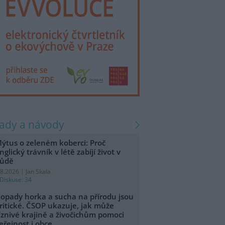
rady a návody
ýtus o zeleném koberci: Proč
nglický trávník v létě zabíjí život v
ůdě
.8.2026 | Jan Skala
Diskuse: 34
opady horka a sucha na přírodu jsou
ritické. ČSOP ukazuje, jak může
íznivé krajině a živočichům pomoci
eřejnost i obce