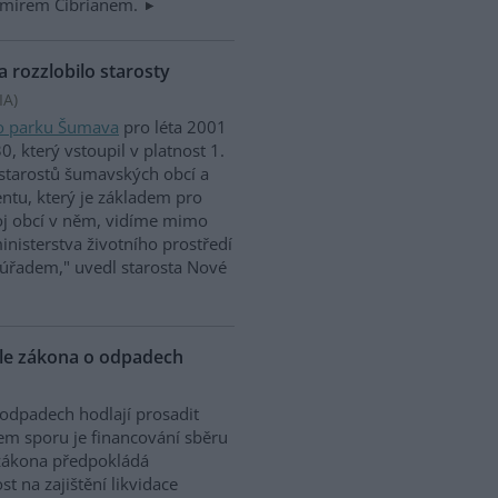
amirem Cibrianem.
 rozzlobilo starosty
IA
)
o parku Šumava
pro léta 2001
, který vstoupil v platnost 1.
u starostů šumavských obcí a
tu, který je základem pro
voj obcí v něm, vidíme mimo
inisterstva životního prostředí
úřadem," uvedl starosta Nové
vele zákona o odpadech
odpadech hodlají prosadit
em sporu je financování sběru
 zákona předpokládá
 na zajištění likvidace