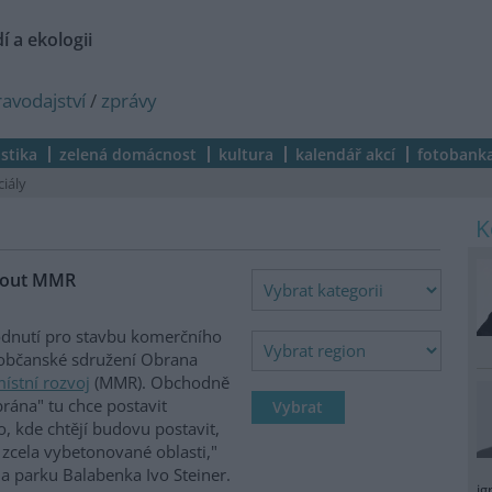
í a ekologii
ravodajství
/
zprávy
istika
zelená domácnost
kultura
kalendář akcí
fotobank
ciály
nout MMR
odnutí pro stavbu komerčního
 občanské sdružení Obrana
ístní rozvoj
(MMR). Obchodně
rána" tu chce postavit
to, kde chtějí budovu postavit,
 zcela vybetonované oblasti,"
a parku Balabenka Ivo Steiner.
ig