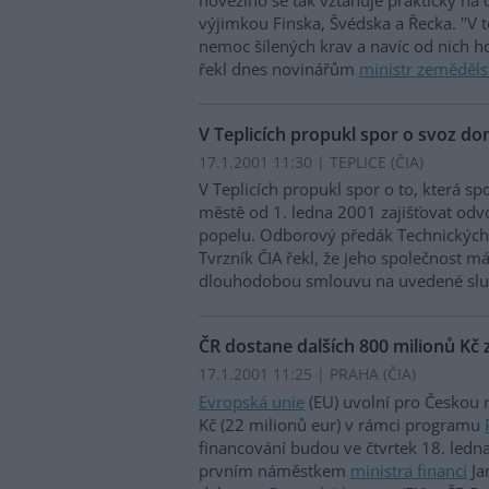
výjimkou Finska, Švédska a Řecka. "V t
nemoc šílených krav a navíc od nich h
řekl dnes novinářům
ministr zeměděls
V Teplicích propukl spor o svoz 
17.1.2001 11:30 | TEPLICE (
ČIA
)
V Teplicích propukl spor o to, která s
městě od 1. ledna 2001 zajišťovat o
popelu. Odborový předák Technických s
Tvrzník ČIA řekl, že jeho společnost m
dlouhodobou smlouvu na uvedené slu
ČR dostane dalších 800 milionů Kč
17.1.2001 11:25 | PRAHA (
ČIA
)
Evropská unie
(EU) uvolní pro Českou 
Kč (22 milionů eur) v rámci programu
financování budou ve čtvrtek 18. led
prvním náměstkem
ministra financí
Ja