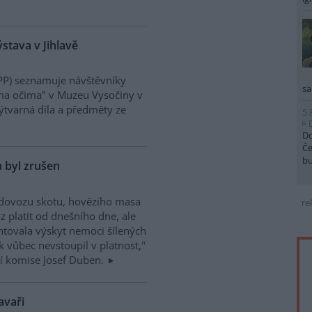
stava v Jihlavě
P) seznamuje návštěvníky
sa
ima očima" v Muzeu Vysočiny v
výtvarná díla a předměty ze
5.
Do
Če
b
 byl zrušen
 dovozu skotu, hovězího masa
re
 platit od dnešního dne, ale
ntovala výskyt nemoci šílených
 vůbec nevstoupil v platnost,"
rní komise Josef Duben.
avaři