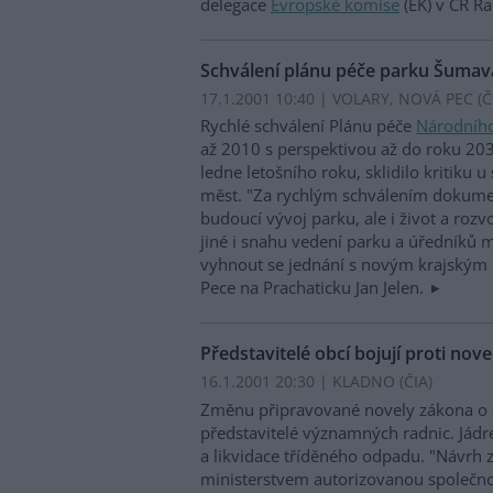
delegace
Evropské komise
(EK) v ČR R
Schválení plánu péče parku Šumava
17.1.2001 10:40 | VOLARY, NOVÁ PEC (
Č
Rychlé schválení Plánu péče
Národníh
až 2010 s perspektivou až do roku 2030
ledne letošního roku, sklidilo kritiku 
měst. "Za rychlým schválením dokumen
budoucí vývoj parku, ale i život a roz
jiné i snahu vedení parku a úředníků m
vyhnout se jednání s novým krajským 
Pece na Prachaticku Jan Jelen.
Představitelé obcí bojují proti no
16.1.2001 20:30 | KLADNO (
ČIA
)
Změnu připravované novely zákona o 
představitelé významných radnic. Jádr
a likvidace tříděného odpadu. "Návrh
ministerstvem autorizovanou společnost