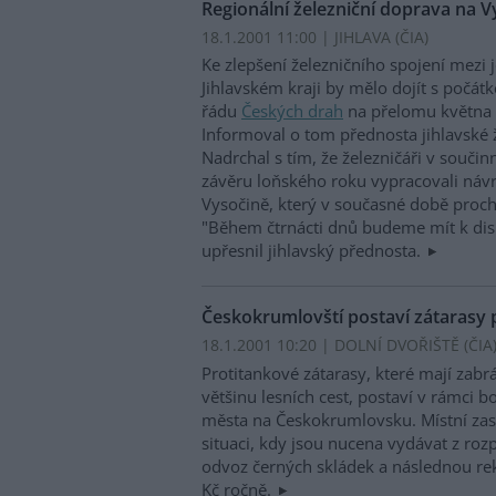
Regionální železniční doprava na 
18.1.2001 11:00 | JIHLAVA (
ČIA
)
Ke zlepšení železničního spojení mezi 
Jihlavském kraji by mělo dojít s počát
řádu
Českých drah
na přelomu května 
Informoval o tom přednosta jihlavské 
Nadrchal s tím, že železničáři v součin
závěru loňského roku vypracovali náv
Vysočině, který v současné době proch
"Během čtrnácti dnů budeme mít k disp
upřesnil jihlavský přednosta.
Českokrumlovští postaví zátarasy
18.1.2001 10:20 | DOLNÍ DVOŘIŠTĚ (
ČIA
Protitankové zátarasy, které mají zabr
většinu lesních cest, postaví v rámci 
města na Českokrumlovsku. Místní zast
situaci, kdy jsou nucena vydávat z ro
odvoz černých skládek a následnou rekul
Kč ročně.