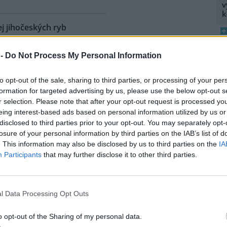
v
k
j jihočeských ryb
inulých týdnech růst exportu
 -
Do Not Process My Personal Information
deje zejména kaprů dávají
8
cí šílených krav (BSE). Uvedl
K
to opt-out of the sale, sharing to third parties, or processing of your per
olf Provázek. Fish Market
O
formation for targeted advertising by us, please use the below opt-out s
odniky -
Rybářství Třeboň
,
r selection. Please note that after your opt-out request is processed y
9
r.
eing interest-based ads based on personal information utilized by us or
O
disclosed to third parties prior to your opt-out. You may separately opt-
s
losure of your personal information by third parties on the IAB’s list of
etrolu dokončí vláda v
1
. This information may also be disclosed by us to third parties on the
IA
(
Participants
that may further disclose it to other third parties.
H
p
rušil jednání o způsobu
a
olu
. Schválil pouze složení
adce vybere. Podle mluvčího
l Data Processing Opt Outs
některé technické postupy při
ešit pondělní jednání vlády.
o opt-out of the Sharing of my personal data.