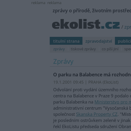
reklama
reklama
zprávy o přírodě, životním prostřed
/
zp
titulní strana
zpravodajství
public
zprávy
tiskové zprávy
co píší jiní
spe
Zprávy
O parku na Balabence má rozhod
19.1.2001 09:45 | PRAHA (EkoList)
Odvolání proti vydání územního rozh
centra na Balabence v Praze 9 podalo
parku Balabenka na
Ministerstvo pro m
administrativní centrum "Vysočanská b
společnost
Skanska Property CZ
. "Mís
je posledním ostrůvkem zeleně v jinak
řekl EkoListu předseda sdružení Obran