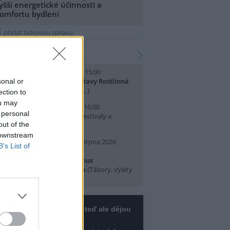
yšší energetické účinnosti a
omfortu bydlení
přidat tiskovou zprávu
kalendář akcí
. srpna 2026 (sobota) 14:00 - 15:00
omentované prohlídky výstavy Rostlinná
sonal or
dysea
(Přednášky a diskuse, )
ection to
ou may
. srpna 2026 (neděle) 10:00 - 16:00
 personal
slava Světového dne lvů
(Festivaly a
out of the
lavnosti, Praha 7 )
 downstream
0. srpna 2026 (pondělí) - 14. srpna 2026
B’s List of
pátek)
rajeme si v Pralese - 2. turnus
říměstského letního tábora
(Tábory, výlety
 pobytové akce, Praha 19 )