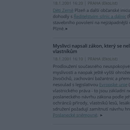
18.1.2001 16:20 | PRAHA (EkoList)
Děti Země
Plzeň a další občanské inici
dohodly s
Ředitelstvím silnic a dálnic
(
stavebního povolení na nejzápadnější 
Plzně.
Myslivci napsali zákon, který se ne
vlastníkům
18.1.2001 16:10 | PRAHA (EkoList)
Prodloužení současného neuspokojivéh
myslivosti a naopak ještě vyšší ohrož
živočichů, zachování bažantnic a pře
nesoulad s legislativou
Evropské unie
(
vlastnického práva - to jsou základní
poslaneckého návrhu zákona podle jeh
ochránců přírody, vlastníků lesů, lesá
sdružení požadují zamítnutí návrhu hn
Poslanecké sněmovně
.