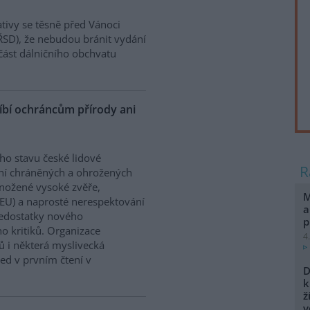
ativy se těsně před Vánoci
ŘSD), že nebudou bránit vydání
část dálničního obchvatu
líbí ochráncům přírody ani
o stavu české lidové
ení chráněných a ohrožených
množené vysoké zvěře,
M
EU) a naprosté nerespektování
a
 nedostatky nového
p
o kritiků. Organizace
4
ků i některá myslivecká
ed v prvním čtení v
D
k
ž
v