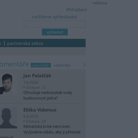
reklama
Přihlášení
rozšířené vyhledávání
a
partnerská sekce
komentáře
nejnovější
nejčtenější
Jan Palaščák
7.8.2026
Diskuse: 12
Ohrožuje nedostatek vody
budoucnost jádra?
Eliška Vidomus
6.8.2026
Diskuse: 26
Klimatická krize není over.
Vyzýváme vládu, aby ji přestala
norovat