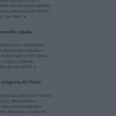
ěchto zemích nebyla zjištěna
ovězí prakticky nedovážíme,"
tví
Jan Fencl.
domovního odpadu
polečnost má v lázeňském
dvoz domovního odpadu a
lužeb Teplice (TST) Václav
á s
městem
platnou
žby do roku 2004.
 z programu EU Phare
republiku dalších 800 milionů
Phare
. Memoranda a
na slavnostně podepsána
nem Mládkem a vedoucím