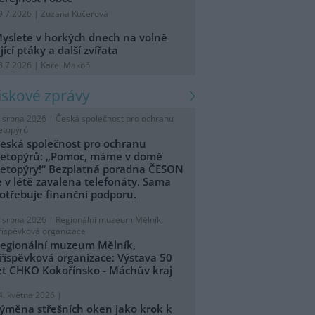
9.7.2026 | Zuzana Kučerová
yslete v horkých dnech na volně
ijící ptáky a další zvířata
8.7.2026 | Karel Makoň
tiskové zprávy
. srpna 2026 |
Česká společnost pro ochranu
etopýrů
eská společnost pro ochranu
etopýrů: „Pomoc, máme v domě
etopýry!“ Bezplatná poradna ČESON
e v létě zavalena telefonáty. Sama
otřebuje finanční podporu.
. srpna 2026 |
Regionální muzeum Mělník,
říspěvková organizace
egionální muzeum Mělník,
říspěvková organizace: Výstava 50
et CHKO Kokořínsko - Máchův kraj
4. května 2026 |
ýměna střešních oken jako krok k