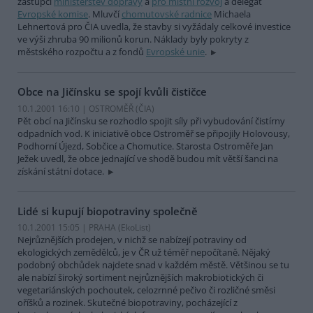
zástupci
ministerstev dopravy
a
pro místní rozvoj
a delegát
Evropské komise
. Mluvčí
chomutovské radnice
Michaela
Lehnertová pro ČIA uvedla, že stavby si vyžádaly celkové investice
ve výši zhruba 90 milionů korun. Náklady byly pokryty z
městského rozpočtu a z fondů
Evropské unie
.
Obce na Jičínsku se spojí kvůli čističce
10.1.2001 16:10 | OSTROMĚŘ (
ČIA
)
Pět obcí na Jičínsku se rozhodlo spojit síly při vybudování čistírny
odpadních vod. K iniciativě obce Ostroměř se připojily Holovousy,
Podhorní Újezd, Sobčice a Chomutice. Starosta Ostroměře Jan
Ježek uvedl, že obce jednající ve shodě budou mít větší šanci na
získání státní dotace.
Lidé si kupují biopotraviny společně
10.1.2001 15:05 | PRAHA (EkoList)
Nejrůznějších prodejen, v nichž se nabízejí potraviny od
ekologických zemědělců, je v ČR už téměř nepočítaně. Nějaký
podobný obchůdek najdete snad v každém městě. Většinou se tu
ale nabízí široký sortiment nejrůznějších makrobiotických či
vegetariánských pochoutek, celozrnné pečivo či rozličné směsi
oříšků a rozinek. Skutečné biopotraviny, pocházející z