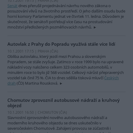
10.1.2001 19:15 | PRAHA (
ČIA
)
Senát
dnes přerušil projednávání návrhu nového zákona o
posuzování vlivů na životního prostředí. O jeho dalším osudu bude
horní komory Parlamentu jednat ve čtvrtek 11. ledna. Důvodem je
skutečnost, že senátoři potřebují více času na prostudování
množství předložených pozměňovacích návrhů.
Autovlak z Prahy do Popradu využívá stále více lidí
10.1.2001 17:15 | PRAHA (
ČIA
)
Obliba autovlaku, který jezdí mezi Prahou a slovenským
Popradem, se stále zvyšuje. Zatímco v roce 1999 bylo na upravené
nákladní vozy naloženo celkem 323 osobních automobilů, v
minulém roce to bylo již 568 vozidel. Celkový nárůst přepravených
vozidel tak činil 75 %. ČIA to dnes sdělila tisková mluvčí
Českých
drah
(ČD) Martina Rousková.
Chomutov zprovoznil autobusové nádraží a kruhový
objezd
10.1.2001 16:50 | CHOMUTOV (
ČIA
)
Slavnostní zprovoznění nového autobusového nádraží a
moderního kruhového objezdu se dnes uskutečnilo v
severočeském Chomutově. Zahájení provozu se zúčastnili i