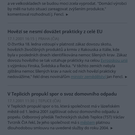
a ve velkoskladech se budou moci zcela vyprodat. "Domácí výrobci
by měli na tuto situaci zareagovat zvýšením produkce,"
komentoval rozhodnutí J. Fencl.
Hovězí se nesmí dovážet prakticky z celé EU
17.1.2001 16:15 | PRAHA (
ČIA
)
O čtvrtka 18. ledna vstoupí v platnost zákaz dovozu skotu,
hovězích živočišných produktů a krmiv z Rakouska a Itálie, kde
byla v posledních dnech identifikována nemoc šílených krav. Zákaz
dovozu hovězího se tak vztahuje prakticky na celou
Evropskou unii
s výjimkou Finska, Švédska a Řecka. "V těchto zemích nebyla
zjištěna nemoc šílených krav a navíc od nich hovězí prakticky
nedovážíme," řekl dnes novinářům
ministr zemědělství
Jan Fencl.
V Teplicích propukl spor o svoz domovního odpadu
17.1.2001 11:30 | TEPLICE (
ČIA
)
V Teplicích propukl spor o to, která společnost má v lázeňském
městě od 1. ledna 2001 zajišťovat odvoz domovního odpadu a
popelu. Odborový předák Technických služeb Teplice (TST) Václav
Tvrzník ČIA řekl, že jeho společnost má s
městem
platnou
dlouhodobou smlouvu na uvedené služby do roku 2004.