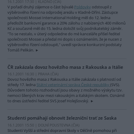
16.1.2001 17:30 | KLADNO (
ČIA
)
V pořadí druhý zájemce o část bývalé
Poldovky
odstoupil z
výběrového řízení na odprodej areálu v Kladně-Dříni. Zástupce
společnosti Mossei International Holding měl do 12. ledna
předložit bankovní garance a 20% zálohu z nabízených 400 milionů
Kč a současně měl do 15. ledna doložit svůj podnikatelský záměr.
"To se nestalo, v úterý odpoledne do mé kanceláře přišel ředitel
společnosti Mossei a předal mi dopis s oznámením, že je nucen z
výběrového řízení odstoupit," uvedl správce konkurzní podstaty
Tomáš Pelikán.
ČR zakázala dovoz hovězího masa z Rakouska a Itálie
16.1.2001 16:30 | PRAHA (
ČIA
)
Dovoz hovězího masa z Rakouska a Itálie zakázala s platností od
středy 17. ledna
Státní veterinární správa České republiky
(SVS).
Důvodem tohoto rozhodnutí jsou obavy z možného výskytu tzv.
nemoci šílených krav mezi rakouským a italským skotem. Oznámil
to dnes ústřední ředitel SVS Josef Holejšovský.
Studenti pomáhají obnovit železniční trať ze Saska
16.1.2001 15:50 | DOLNÍ POUSTEVNA (
ČIA
)
Studenti Vyšší a střední dopravní školy v Děčíně pomohou při