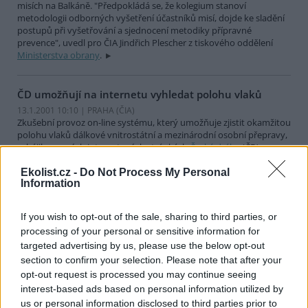
misích na Balkáně. "Předpokládá se, že kolegium stanoví
metodologii odborných vyšetření účastníků misí, dojde ke sladění
postupů při vyšetřování a sjednocení metodiky přípravné
prevence", uvedl pro ČIA Jindřich Plescher z tiskového oddělení
Ministerstva obrany
.
ČD umožňují na internetu vyhledat polohu vlaků
13.1.2001 10:10 | PRAHA (
ČIA
)
Zkušební provoz on-line systému, který umožňuje zjistit okamžitou
polohu vlaků dálkové vnitrostátní a mezinárodní osobní přepravy,
zahájily na svých internetových stránkách
České dráhy
(ČD).
Monitorování spěšných vlaků, rychlíků, expresů, vlaků IC a EC a SC
začíná při jejich odjezdu z výchozí stanice a končí dvě hodiny po
Ekolist.cz -
Do Not Process My Personal
Information
příjezdu do konečné stanice. ČIA to oznámila tisková mluvčí ČD
Martina Rousková.
If you wish to opt-out of the sale, sharing to third parties, or
processing of your personal or sensitive information for
Zeman bude jednat s Pröllem pravděpodobně i o
targeted advertising by us, please use the below opt-out
Temelínu
section to confirm your selection. Please note that after your
12.1.2001 08:00 | PRAHA (
ČIA
)
opt-out request is processed you may continue seeing
Přeshraniční spolupráce mezi jihočeskými regiony a největší
rakouskou zemí Dolními Rakousy bude zřejmě hlavním tématem
interest-based ads based on personal information utilized by
dnešního setkání
českého premiéra
Miloše Zemana s
us or personal information disclosed to third parties prior to