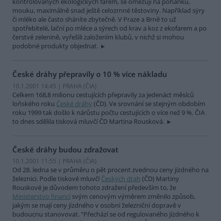
kontrolovaných ekologických farem, se omezují na pohanku,
mouku, maximálně snad ještě celozrnné těstoviny. Například sýry
či mléko ale často sháníte zbytečně. V Praze a Brně to už
spotřebitelé, lační po mléce a sýrech od krav a koz z ekofarem a po
čerstvé zelenině, vyřešili založením klubů, v nichž si mohou
podobné produkty objednat.
České dráhy přepravily o 10 % více nákladu
10.1.2001 14:45 | PRAHA (
ČIA
)
Celkem 168,8 milionu cestujících přepravily za jedenáct měsíců
loňského roku
České dráhy
(ČD). Ve srovnání se stejným obdobím
roku 1999 tak došlo k nárůstu počtu cestujících o více než 9 %. ČIA
to dnes sdělila tisková mluvčí ČD Martina Rousková.
České dráhy budou zdražovat
10.1.2001 11:55 | PRAHA (
ČIA
)
Od 28. ledna se v průměru o pět procent zvednou ceny jízdného na
železnici. Podle tiskové mluvčí
Českých drah
(ČD) Martiny
Rouskové je důvodem tohoto zdražení především to, že
Ministerstvo financí
svým cenovým výměrem změnilo způsob,
jakým se mají ceny jízdného v osobní železniční dopravě v
budoucnu stanovovat. "Přechází se od regulovaného jízdného k