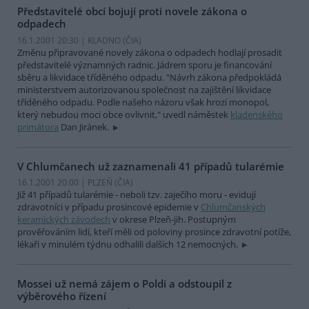
Představitelé obcí bojují proti novele zákona o
odpadech
16.1.2001 20:30 | KLADNO (
ČIA
)
Změnu připravované novely zákona o odpadech hodlají prosadit
představitelé významných radnic. Jádrem sporu je financování
sběru a likvidace tříděného odpadu. "Návrh zákona předpokládá
ministerstvem autorizovanou společnost na zajištění likvidace
tříděného odpadu. Podle našeho názoru však hrozí monopol,
který nebudou moci obce ovlivnit," uvedl náměstek
kladenského
primátora
Dan Jiránek.
V Chlumčanech už zaznamenali 41 případů tularémie
16.1.2001 20:00 | PLZEŇ (
ČIA
)
Již 41 případů tularémie - neboli tzv. zaječího moru - evidují
zdravotníci v případu prosincové epidemie v
Chlumčanských
keramických závodech
v okrese Plzeň-jih. Postupným
prověřováním lidí, kteří měli od poloviny prosince zdravotní potíže,
lékaři v minulém týdnu odhalili dalších 12 nemocných.
Mossei už nemá zájem o Poldi a odstoupil z
výběrového řízení