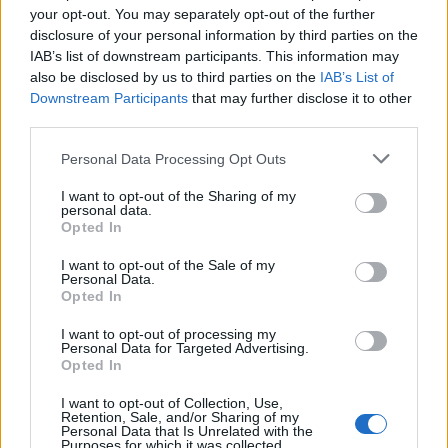
dolnorakouským zemským hejtman
Erwinem Pröllem. Podle
your opt-out. You may separately opt-out of the further
sdělení mluvčího české vlády Libora Roučka je velmi
disclosure of your personal information by third parties on the
pravděpodobné, že se oba politici dotknou i problémů kolem
IAB’s list of downstream participants. This information may
Jaderné elektrárny Temelín, která je několik posledních měsíců
also be disclosed by us to third parties on the
IAB’s List of
příčinou poměrně napjatých česko-rakouských vztahů.
Downstream Participants
that may further disclose it to other
third parties.
V okrese Plzeň-jih propukla epidemie tularemie
Personal Data Processing Opt Outs
11.1.2001 19:50 | PLZEŇ (
ČIA
)
Epidemie tularemie, zvané také zaječí mor, propukla v
I want to opt-out of the Sharing of my
Chlumčanech v okrese Plzeň-jih. Zdravotníci již zaznamenali tři
personal data.
desítky nemocných, včetně dětí. Osm pacientů s akutním
Opted In
onemocněním a vážnějším průběhem choroby přijala Fakultní
nemocnice v Plzni, několik jich hospitalizovala i další zdravotnická
I want to opt-out of the Sale of my
zařízení.
Personal Data.
Opted In
Zelený bod platí i u nás
I want to opt-out of processing my
Personal Data for Targeted Advertising.
11.1.2001 17:20 | PRAHA (EkoList)
Opted In
Značku "Zelený bod" může v ČR na svých výrobcích používat 131
firem. Ty jsou totiž členy systému sběru obalových odpadů
Eko-
Kom
. Systém provozuje stejnojmenná akciová společnost od
I want to opt-out of Collection, Use,
Retention, Sale, and/or Sharing of my
dubna 1999. V září 2000 získala od mezinárodní asociace Pro
Personal Data that Is Unrelated with the
Europe právo používat pro výrobky svých členů značku Zelený
Purposes for which it was collected.