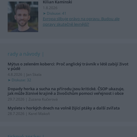
Kilian Kaminski
1.8.2026
Diskuse: 41
Evropa slibuje právo na opravu. Budou ale
opravy skutečně levnější?
rady a návody
Mýtus o zeleném koberci: Proč anglický trávník v létě zabíjí život
v půdě
4.8.2026 | Jan Skala
Diskuse: 32
Dopady horka a sucha na přírodu jsou kritické. ČSOP ukazuje,
jak může žíznivé krajině a živočichům pomoci veřejnost i obce
29.7.2026 | Zuzana Kučerová
Myslete v horkých dnech na volně žijící ptáky a další zvířata
28.7.2026 | Karel Makoň
tiskové zprávy