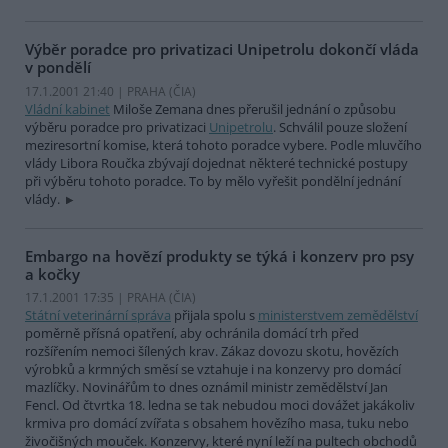
Výběr poradce pro privatizaci Unipetrolu dokončí vláda
v pondělí
17.1.2001 21:40 | PRAHA (
ČIA
)
Vládní kabinet
Miloše Zemana dnes přerušil jednání o způsobu
výběru poradce pro privatizaci
Unipetrolu
. Schválil pouze složení
meziresortní komise, která tohoto poradce vybere. Podle mluvčího
vlády Libora Roučka zbývají dojednat některé technické postupy
při výběru tohoto poradce. To by mělo vyřešit pondělní jednání
vlády.
Embargo na hovězí produkty se týká i konzerv pro psy
a kočky
17.1.2001 17:35 | PRAHA (
ČIA
)
Státní veterinární správa
přijala spolu s
ministerstvem zemědělství
poměrně přísná opatření, aby ochránila domácí trh před
rozšířením nemoci šílených krav. Zákaz dovozu skotu, hovězích
výrobků a krmných směsí se vztahuje i na konzervy pro domácí
mazlíčky. Novinářům to dnes oznámil ministr zemědělství Jan
Fencl. Od čtvrtka 18. ledna se tak nebudou moci dovážet jakákoliv
krmiva pro domácí zvířata s obsahem hovězího masa, tuku nebo
živočišných mouček. Konzervy, které nyní leží na pultech obchodů