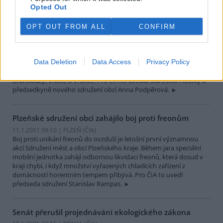
bod.
Opted Out
OPT OUT FROM ALL
CONFIRM
Nový mikroregion Venkov bude vybudován na
Litoměřicku
11.1.2001 10:50 | HOŠTKA (
ČIA
)
Data Deletion
Data Access
Privacy Policy
Nový mikroregion s názvem Venkov vytvořily čtyři obce okresu
Litoměřice se sídlem v Hoštce. Mikroregion dále tvoří obce
Drahobuzy, Vrbice a Vrutice. Pro ČIA to uvedla starostka Hoštky a
předsedkyně nového sdružení obcí Anna Podpěrová.
Plzeňské sdružení obcí zahájilo boj proti freonům
11.1.2001 09:10 | PLZEŇ (
ČIA
)
Boj proti unikání freonů do ovzduší je letošní první významnou
akcí Sdružení měst a obcí Plzeňského kraje. Během jara speciální
mobilní jednotka zahájí odbornou likvidaci freonů, která dosud v
kraji chybí, i když množství vyřazených chladicích zařízení z
domácností horentním tempem přibývá. Pro ČIA to uvedl
předseda sdružení Stanislav Rampas.
Senát přerušil projednávání ekologického zákona