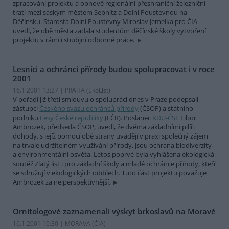
zpracování projektu a obnově regionální přeshraniční železniční
trati mezi saským městem Sebnitz a Dolní Poustevnou na
Děčínsku. Starosta Dolní Poustevny Miroslav Jemelka pro ČIA
uvedl, že obě města zadala studentům děčínské školy vytvoření
projektu v rámci studijní odborné práce.
Lesníci a ochránci přírody budou spolupracovat i v roce
2001
16.1.2001 13:27 | PRAHA (EkoList)
V pořadí již třetí smlouvu o spolupráci dnes v Praze podepsali
zástupci
Českého svazu ochránců přírody
(ČSOP) a státního
podniku
Lesy České republiky
(LČR). Poslanec
KDU-ČSL
Libor
Ambrozek, předseda ČSOP, uvedl, že dvěma základními pilíři
dohody, s jejíž pomocí obě strany uvádějí v praxi společný zájem
na trvale udržitelném využívání přírody, jsou ochrana biodiverzity
a environmentální osvěta. Letos poprvé byla vyhlášena ekologická
soutěž Zlatý list i pro základní školy a mladé ochránce přírody, kteří
se sdružují v ekologických oddílech. Tuto část projektu považuje
Ambrozek za nejperspektivnější.
Ornitologové zaznamenali výskyt brkoslavů na Moravě
16.1.2001 10:30 | MORAVA (
ČIA
)