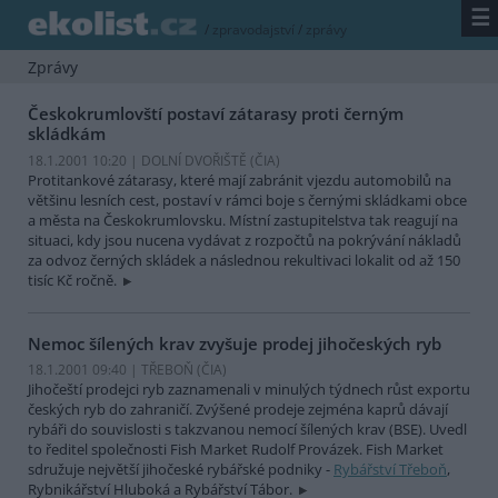
☰
/
zpravodajství
/
zprávy
Zprávy
Českokrumlovští postaví zátarasy proti černým
skládkám
18.1.2001 10:20 | DOLNÍ DVOŘIŠTĚ (
ČIA
)
Protitankové zátarasy, které mají zabránit vjezdu automobilů na
většinu lesních cest, postaví v rámci boje s černými skládkami obce
a města na Českokrumlovsku. Místní zastupitelstva tak reagují na
situaci, kdy jsou nucena vydávat z rozpočtů na pokrývání nákladů
za odvoz černých skládek a následnou rekultivaci lokalit od až 150
tisíc Kč ročně.
Nemoc šílených krav zvyšuje prodej jihočeských ryb
18.1.2001 09:40 | TŘEBOŇ (
ČIA
)
Jihočeští prodejci ryb zaznamenali v minulých týdnech růst exportu
českých ryb do zahraničí. Zvýšené prodeje zejména kaprů dávají
rybáři do souvislosti s takzvanou nemocí šílených krav (BSE). Uvedl
to ředitel společnosti Fish Market Rudolf Provázek. Fish Market
sdružuje největší jihočeské rybářské podniky -
Rybářství Třeboň
,
Rybnikářství Hluboká a Rybářství Tábor.