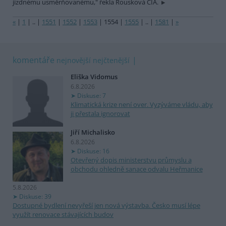
jízdnému usměrňovanému," řekla Rousková ČIA.
«
|
1
|
..
|
1551
|
1552
|
1553
|
1554
|
1555
|
..
|
1581
|
»
komentáře
nejnovější
nejčtenější
Eliška Vidomus
6.8.2026
Diskuse: 7
Klimatická krize není over. Vyzýváme vládu, aby
ji přestala ignorovat
Jiří Michalisko
6.8.2026
Diskuse: 16
Otevřený dopis ministerstvu průmyslu a
obchodu ohledně sanace odvalu Heřmanice
5.8.2026
Diskuse: 39
Dostupné bydlení nevyřeší jen nová výstavba. Česko musí lépe
využít renovace stávajících budov