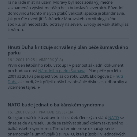
Již na řadě míst na území Moravy byl letos zcela výjimečně
zaznamenán výskyt menších hejn brkoslavů severních. Původní
domovinou těchto malých ptáků velikosti špačka je Skandinávie.
Jak pro ČIA uvedl Jiří Šafránek z Moravského ornitologického
spolku, při nedostatku potravy na severu Evropy se však stěhují až
k nám.
Hnutí Duha kritizuje schválený plán péče šumavského
parku
16.1.2001 10:25 | VIMPERK (
ČIA
)
První den letošního roku vstoupil v platnost základní dokument
pro budoucnost
Národního parku Šumava
- Plán péče pro léta
2001 až 2010 s perspektivou až do roku 2030. Ekologové z
Hnutí
Duha
ale tvrdí, že k přijetí došlo bez obsáhlé diskuse s odborníky a
víceméně tajně.
NATO bude jednat o balkánském syndromu
15.1.2001 09:50 | PRAHA/BRUSEL (
ČIA
)
Kolegium náčelníků zdravotních služeb členských států
NATO
se
dnes sejde v Bruselu. Bude se zabývat situací kolem takzvaného
balkánského syndromu. Tímto termínem se označuje série
onemocnění a úmrtí vojáků sil NATO, kteří působili v jednotlivých