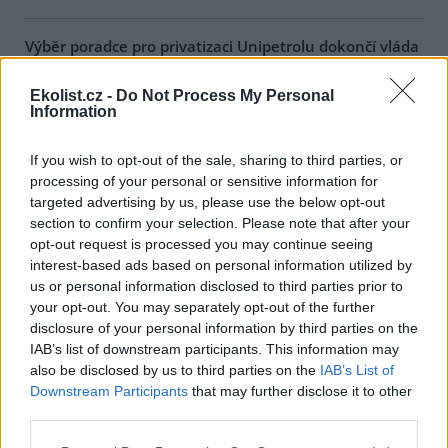
Výběr poradce pro privatizaci Unipetrolu dokončí vláda
v pondělí
17.1.2001 21:40 | PRAHA (
ČIA
)
Ekolist.cz -
Do Not Process My Personal
Vládní kabinet
Miloše Zemana dnes přerušil jednání o způsobu
Information
výběru poradce pro privatizaci
Unipetrolu
. Schválil pouze složení
meziresortní komise, která tohoto poradce vybere. Podle mluvčího
vlády Libora Roučka zbývají dojednat některé technické postupy
If you wish to opt-out of the sale, sharing to third parties, or
při výběru tohoto poradce. To by mělo vyřešit pondělní jednání
processing of your personal or sensitive information for
vlády.
targeted advertising by us, please use the below opt-out
section to confirm your selection. Please note that after your
opt-out request is processed you may continue seeing
Embargo na hovězí produkty se týká i konzerv pro psy
interest-based ads based on personal information utilized by
a kočky
us or personal information disclosed to third parties prior to
17.1.2001 17:35 | PRAHA (
ČIA
)
your opt-out. You may separately opt-out of the further
Státní veterinární správa
přijala spolu s
ministerstvem zemědělství
disclosure of your personal information by third parties on the
poměrně přísná opatření, aby ochránila domácí trh před
rozšířením nemoci šílených krav. Zákaz dovozu skotu, hovězích
IAB’s list of downstream participants. This information may
výrobků a krmných směsí se vztahuje i na konzervy pro domácí
also be disclosed by us to third parties on the
IAB’s List of
mazlíčky. Novinářům to dnes oznámil ministr zemědělství Jan
Downstream Participants
that may further disclose it to other
Fencl. Od čtvrtka 18. ledna se tak nebudou moci dovážet jakákoliv
third parties.
krmiva pro domácí zvířata s obsahem hovězího masa, tuku nebo
živočišných mouček. Konzervy, které nyní leží na pultech obchodů