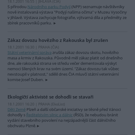
18.1.2001 16:55 | JIHLAVA (
ČIA
)
S přírodou
Národního parku Podyjí
(NPP) seznamuje návštěvníky
nově instalovaná výstava "Podyjí našima očima" v Muzeu Vysočiny
v Jihlavě. Výstava zachycuje fotografie, výtvarná díla a předměty ze
sbírek pracovníků parku.
Zákaz dovozu hovězího z Rakouska byl zrušen
18.1.2001 16:30 | PRAHA (
ČIA
)
Státní veterinární správa
zrušila zákaz dovozu skotu, hovězího
masa a krmiv z Rakouska. Původně měl zákaz platit od dnešního
dne, ale rakouská strana ve středu večer dementovala výskyt
nemoci šílených krav na svém území. "Zákaz dovozu tak vůbec
nevstoupil v platnost," sdělil dnes ČIA mluvčí státní veterinární
komise Josef Duben.
Ekologičtí aktivisté se dohodli se stavaři
18.1.2001 16:20 | PRAHA (EkoList)
Děti Země
Plzeň a další občanské iniciativy se těsně před Vánoci
dohodly s
Ředitelstvím silnic a dálnic
(ŘSD), že nebudou bránit
vydání stavebního povolení na nejzápadnější část dálničního
obchvatu Plzně.