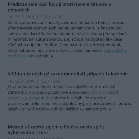
Představitelé obcí bojují proti novele zákona o
odpadech
16.1.2001 20:30 | KLADNO (
ČIA
)
Změnu připravované novely zákona o odpadech hodlají prosadit
představitelé významných radnic. Jádrem sporu je financování
sběru a likvidace tříděného odpadu. "Návrh zákona předpokládá
ministerstvem autorizovanou společnost na zajištění likvidace
tříděného odpadu. Podle našeho názoru však hrozí monopol,
který nebudou moci obce ovlivnit," uvedl náměstek
kladenského
primátora
Dan Jiránek.
V Chlumčanech už zaznamenali 41 případů tularémie
16.1.2001 20:00 | PLZEŇ (
ČIA
)
Již 41 případů tularémie - neboli tzv. zaječího moru - evidují
zdravotníci v případu prosincové epidemie v
Chlumčanských
keramických závodech
v okrese Plzeň-jih. Postupným
prověřováním lidí, kteří měli od poloviny prosince zdravotní potíže,
lékaři v minulém týdnu odhalili dalších 12 nemocných.
Mossei už nemá zájem o Poldi a odstoupil z
výběrového řízení