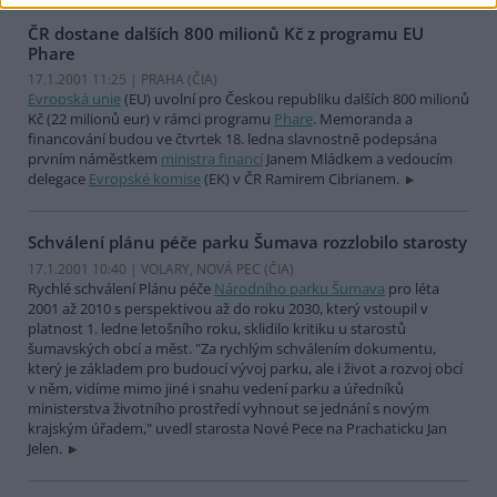
ČR dostane dalších 800 milionů Kč z programu EU
Phare
17.1.2001 11:25 | PRAHA (
ČIA
)
Evropská unie
(EU) uvolní pro Českou republiku dalších 800 milionů
Kč (22 milionů eur) v rámci programu
Phare
. Memoranda a
financování budou ve čtvrtek 18. ledna slavnostně podepsána
prvním náměstkem
ministra financí
Janem Mládkem a vedoucím
delegace
Evropské komise
(EK) v ČR Ramirem Cibrianem.
Schválení plánu péče parku Šumava rozzlobilo starosty
17.1.2001 10:40 | VOLARY, NOVÁ PEC (
ČIA
)
Rychlé schválení Plánu péče
Národního parku Šumava
pro léta
2001 až 2010 s perspektivou až do roku 2030, který vstoupil v
platnost 1. ledne letošního roku, sklidilo kritiku u starostů
šumavských obcí a měst. "Za rychlým schválením dokumentu,
který je základem pro budoucí vývoj parku, ale i život a rozvoj obcí
v něm, vidíme mimo jiné i snahu vedení parku a úředníků
ministerstva životního prostředí vyhnout se jednání s novým
krajským úřadem," uvedl starosta Nové Pece na Prachaticku Jan
Jelen.