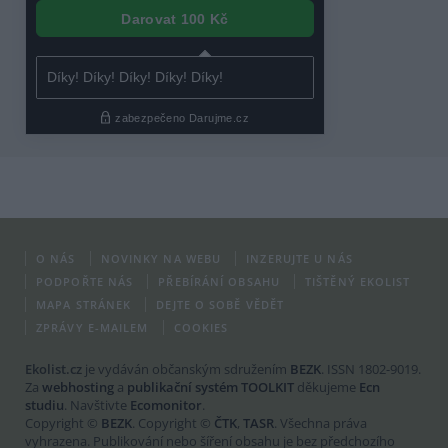
O NÁS
NOVINKY NA WEBU
INZERUJTE U NÁS
PODPOŘTE NÁS
PŘEBÍRÁNÍ OBSAHU
TIŠTĚNÝ EKOLIST
MAPA STRÁNEK
DEJTE O SOBĚ VĚDĚT
ZPRÁVY E-MAILEM
COOKIES
Ekolist.cz
je vydáván občanským sdružením
BEZK
. ISSN 1802-9019.
Za
webhosting
a
publikační systém TOOLKIT
děkujeme
Ecn
studiu
. Navštivte
Ecomonitor
.
Copyright ©
BEZK
. Copyright ©
ČTK
,
TASR
. Všechna práva
vyhrazena. Publikování nebo šíření obsahu je bez předchozího