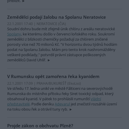
přiblížit.
Zemědělci podají žalobu na Spolanu Neratovice
22.1.2001 17:40 | NERATOVICE (
ČIA
)
Soudní dohru bude mít zřejmě únik chlóru z areálu neratovické
Spolany
, ke kterému došlo v červenci loňského roku. Soukromí
zemědělci z blízkosti chemičky požadují za chlórem zničené
porosty více než 70 milionů Kč. "V horizontu dvou týdnů hodlám
podat na Spolanu žalobu. Mám pro tento krok nashromážděny
veškeré podklady," potvrdil právní zástupce poškozených
zemědělců David Uhlíř.
V Rumunsku opět zamořena řeka kyanidem
22.1.2001 17:09 | PRAHA/BUKUREŠŤ (EkoList)
Ve středu 17. ledna unikl ve městě Fâlticeni na severovýchodě
Rumunska do místního přítoku řeky Siret toxický odpad, který
obsahoval kyanid. V pátek to prohlásili rumunští
vládní
představitelé
. Podle deníku
Adevarul
jed znečistil rozsáhlé území
na toku obou řek a otrávil tuny ryb.
Projde zákon o obchvatu Plzně?