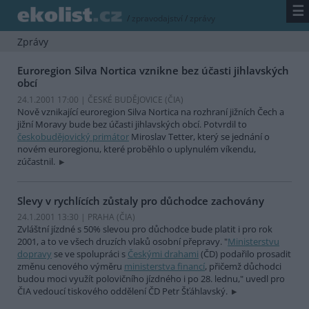
☰
/
zpravodajství
/
zprávy
Zprávy
Euroregion Silva Nortica vznikne bez účasti jihlavských
obcí
24.1.2001 17:00 | ČESKÉ BUDĚJOVICE (
ČIA
)
Nově vznikající euroregion Silva Nortica na rozhraní jižních Čech a
jižní Moravy bude bez účasti jihlavských obcí. Potvrdil to
českobudějovický primátor
Miroslav Tetter, který se jednání o
novém euroregionu, které proběhlo o uplynulém víkendu,
zúčastnil.
Slevy v rychlících zůstaly pro důchodce zachovány
24.1.2001 13:30 | PRAHA (
ČIA
)
Zvláštní jízdné s 50% slevou pro důchodce bude platit i pro rok
2001, a to ve všech druzích vlaků osobní přepravy. "
Ministerstvu
dopravy
se ve spolupráci s
Českými drahami
(ČD) podařilo prosadit
změnu cenového výměru
ministerstva financí
, přičemž důchodci
budou moci využít polovičního jízdného i po 28. lednu," uvedl pro
ČIA vedoucí tiskového oddělení ČD Petr Šťáhlavský.