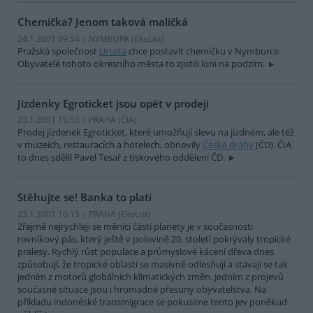
Chemička? Jenom taková maličká
24.1.2001 09:54 | NYMBURK (EkoList)
Pražská společnost
Urseta
chce postavit chemičku v Nymburce.
Obyvatelé tohoto okresního města to zjistili loni na podzim.
Jízdenky Egroticket jsou opět v prodeji
23.1.2001 15:55 | PRAHA (
ČIA
)
Prodej jízdenek Egroticket, které umožňují slevu na jízdném, ale též
v muzeích, restauracích a hotelech, obnovily
České dráhy
(ČD). ČIA
to dnes sdělil Pavel Tesař z tiskového oddělení ČD.
Stěhujte se! Banka to platí
23.1.2001 10:15 | PRAHA (EkoList)
Zřejmě nejrychleji se měnící částí planety je v současnosti
rovníkový pás, který ještě v polovině 20. století pokrývaly tropické
pralesy. Rychlý růst populace a průmyslové kácení dřeva dnes
způsobují, že tropické oblasti se masivně odlesňují a stávají se tak
jedním z motorů globálních klimatických změn. Jedním z projevů
současné situace jsou i hromadné přesuny obyvatelstva. Na
příkladu indonéské transmigrace se pokusíme tento jev poněkud