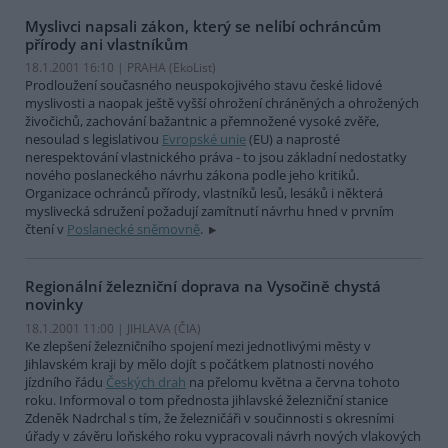
Myslivci napsali zákon, který se nelíbí ochráncům
přírody ani vlastníkům
18.1.2001 16:10 | PRAHA (EkoList)
Prodloužení současného neuspokojivého stavu české lidové
myslivosti a naopak ještě vyšší ohrožení chráněných a ohrožených
živočichů, zachování bažantnic a přemnožené vysoké zvěře,
nesoulad s legislativou
Evropské unie
(EU) a naprosté
nerespektování vlastnického práva - to jsou základní nedostatky
nového poslaneckého návrhu zákona podle jeho kritiků.
Organizace ochránců přírody, vlastníků lesů, lesáků i některá
myslivecká sdružení požadují zamítnutí návrhu hned v prvním
čtení v
Poslanecké sněmovně
.
Regionální železniční doprava na Vysočině chystá
novinky
18.1.2001 11:00 | JIHLAVA (
ČIA
)
Ke zlepšení železničního spojení mezi jednotlivými městy v
Jihlavském kraji by mělo dojít s počátkem platnosti nového
jízdního řádu
Českých drah
na přelomu května a června tohoto
roku. Informoval o tom přednosta jihlavské železniční stanice
Zdeněk Nadrchal s tím, že železničáři v součinnosti s okresními
úřady v závěru loňského roku vypracovali návrh nových vlakových