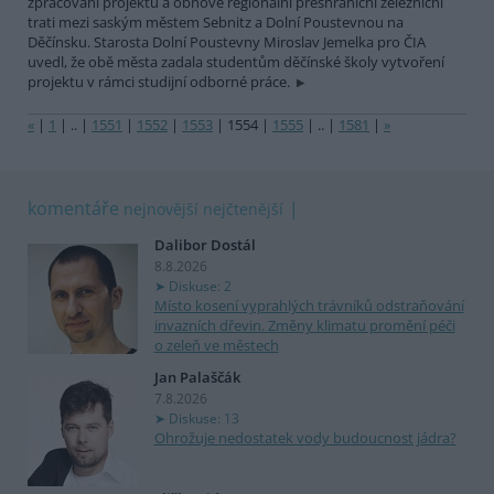
zpracování projektu a obnově regionální přeshraniční železniční
trati mezi saským městem Sebnitz a Dolní Poustevnou na
Děčínsku. Starosta Dolní Poustevny Miroslav Jemelka pro ČIA
uvedl, že obě města zadala studentům děčínské školy vytvoření
projektu v rámci studijní odborné práce.
«
|
1
|
..
|
1551
|
1552
|
1553
|
1554
|
1555
|
..
|
1581
|
»
komentáře
nejnovější
nejčtenější
Dalibor Dostál
8.8.2026
Diskuse: 2
Místo kosení vyprahlých trávníků odstraňování
invazních dřevin. Změny klimatu promění péči
o zeleň ve městech
Jan Palaščák
7.8.2026
Diskuse: 13
Ohrožuje nedostatek vody budoucnost jádra?