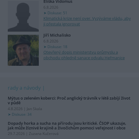
Eliška Vidomus
6.8.2026
Diskuse: 51
Klimatická krize není over. Vyzýváme vládu, aby
ji přestala ignorovat
Jiří Michalisko
6.8.2026
Diskuse: 18
Otevřený dopis ministerstvu průmyslu a
obchodu ohledně sanace odvalu Heřmanice
rady a návody
Mýtus o zeleném koberci: Proč anglický trávník v létě zabíjí život
v půdě
4.8.2026 | Jan Skala
Diskuse: 34
Dopady horka a sucha na přírodu jsou kritické. ČSOP ukazuje,
jak může žíznivé krajině a živočichům pomoci veřejnost i obce
29.7.2026 | Zuzana Kučerová