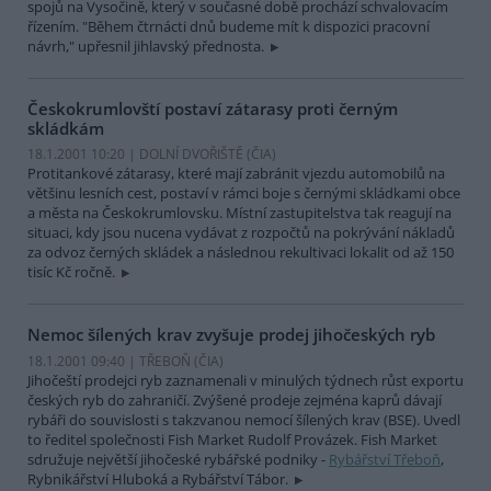
spojů na Vysočině, který v současné době prochází schvalovacím
řízením. "Během čtrnácti dnů budeme mít k dispozici pracovní
návrh," upřesnil jihlavský přednosta.
Českokrumlovští postaví zátarasy proti černým
skládkám
18.1.2001 10:20 | DOLNÍ DVOŘIŠTĚ (
ČIA
)
Protitankové zátarasy, které mají zabránit vjezdu automobilů na
většinu lesních cest, postaví v rámci boje s černými skládkami obce
a města na Českokrumlovsku. Místní zastupitelstva tak reagují na
situaci, kdy jsou nucena vydávat z rozpočtů na pokrývání nákladů
za odvoz černých skládek a následnou rekultivaci lokalit od až 150
tisíc Kč ročně.
Nemoc šílených krav zvyšuje prodej jihočeských ryb
18.1.2001 09:40 | TŘEBOŇ (
ČIA
)
Jihočeští prodejci ryb zaznamenali v minulých týdnech růst exportu
českých ryb do zahraničí. Zvýšené prodeje zejména kaprů dávají
rybáři do souvislosti s takzvanou nemocí šílených krav (BSE). Uvedl
to ředitel společnosti Fish Market Rudolf Provázek. Fish Market
sdružuje největší jihočeské rybářské podniky -
Rybářství Třeboň
,
Rybnikářství Hluboká a Rybářství Tábor.