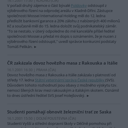
16.1.2001 17:30 | KLADNO (
ČIA
)
V pořadí druhý zájemce o část bývalé
Poldovky
odstoupil z
výběrového řízení na odprodej areálu v Kladně-Dříni. Zástupce
společnosti Mossei International Holding měl do 12. ledna
předložit bankovní garance a 20% zálohu z nabízených 400 milionů
Kč a současně měl do 15. ledna doložit svůj podnikatelský záměr.
"To se nestalo, v úterý odpoledne do mé kanceláře přišel ředitel
společnosti Mossei a předal mi dopis s oznámením, že je nucen z
výběrového řízení odstoupit," uvedl správce konkurzní podstaty
Tomáš Pelikán.
ČR zakázala dovoz hovězího masa z Rakouska a Itálie
16.1.2001 16:30 | PRAHA (
ČIA
)
Dovoz hovězího masa z Rakouska a Itálie zakázala s platností od
středy 17. ledna
Státní veterinární správa České republiky
(SVS).
Důvodem tohoto rozhodnutí jsou obavy z možného výskytu tzv.
nemoci šílených krav mezi rakouským a italským skotem. Oznámil
to dnes ústřední ředitel SVS Josef Holejšovský.
Studenti pomáhají obnovit železniční trať ze Saska
16.1.2001 15:50 | DOLNÍ POUSTEVNA (
ČIA
)
Studenti Vyšší a střední dopravní školy v Děčíně pomohou při