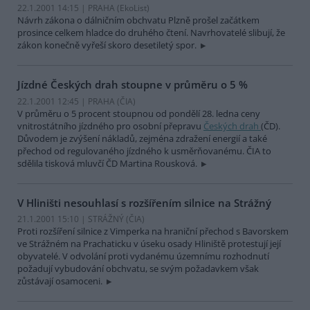
22.1.2001 14:15 | PRAHA (EkoList)
Návrh zákona o dálničním obchvatu Plzně prošel začátkem
prosince celkem hladce do druhého čtení. Navrhovatelé slibují, že
zákon konečně vyřeší skoro desetiletý spor.
Jízdné Českých drah stoupne v průměru o 5 %
22.1.2001 12:45 | PRAHA (
ČIA
)
V průměru o 5 procent stoupnou od pondělí 28. ledna ceny
vnitrostátního jízdného pro osobní přepravu
Českých drah
(ČD).
Důvodem je zvýšení nákladů, zejména zdražení energií a také
přechod od regulovaného jízdného k usměrňovanému. ČIA to
sdělila tisková mluvčí ČD Martina Rousková.
V Hliništi nesouhlasí s rozšířením silnice na Strážný
21.1.2001 15:10 | STRÁŽNÝ (
ČIA
)
Proti rozšíření silnice z Vimperka na hraniční přechod s Bavorskem
ve Strážném na Prachaticku v úseku osady Hliniště protestují její
obyvatelé. V odvolání proti vydanému územnímu rozhodnutí
požadují vybudování obchvatu, se svým požadavkem však
zůstávají osamoceni.