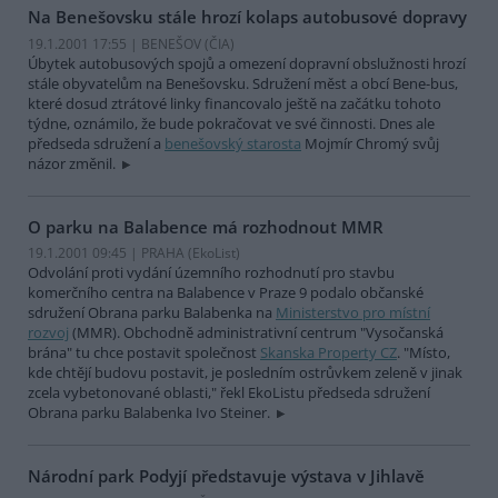
Na Benešovsku stále hrozí kolaps autobusové dopravy
19.1.2001 17:55 | BENEŠOV (
ČIA
)
Úbytek autobusových spojů a omezení dopravní obslužnosti hrozí
stále obyvatelům na Benešovsku. Sdružení měst a obcí Bene-bus,
které dosud ztrátové linky financovalo ještě na začátku tohoto
týdne, oznámilo, že bude pokračovat ve své činnosti. Dnes ale
předseda sdružení a
benešovský starosta
Mojmír Chromý svůj
názor změnil.
O parku na Balabence má rozhodnout MMR
19.1.2001 09:45 | PRAHA (EkoList)
Odvolání proti vydání územního rozhodnutí pro stavbu
komerčního centra na Balabence v Praze 9 podalo občanské
sdružení Obrana parku Balabenka na
Ministerstvo pro místní
rozvoj
(MMR). Obchodně administrativní centrum "Vysočanská
brána" tu chce postavit společnost
Skanska Property CZ
. "Místo,
kde chtějí budovu postavit, je posledním ostrůvkem zeleně v jinak
zcela vybetonované oblasti," řekl EkoListu předseda sdružení
Obrana parku Balabenka Ivo Steiner.
Národní park Podyjí představuje výstava v Jihlavě