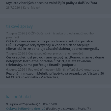
Myslete v horkých dnech na volně žijící ptáky a další zvířata
28.7.2026 | Karel Makoň
tiskové zprávy
7. srpna 2026 |
OIŽP- Občanská iniciativa pro ochranu životního
prostředí
OIŽP- Občanská iniciativa pro ochranu životního prostředí :
OIŽP: Evropské řeky vysychají a voda v nich se otepluje:
Klimatická krize odhaluje zásadní slabinu jaderné energetiky
7. srpna 2026 |
Česká společnost pro ochranu netopýrů
Česká společnost pro ochranu netopýrů: „Pomoc, máme v domě
netopýry!“ Bezplatná poradna ČESON je v létě zavalena
telefonáty. Sama potřebuje finanční podporu.
6. srpna 2026 |
Regionální muzeum Mělník, příspěvková organizace
Regionální muzeum Mělník, příspěvková organizace: Výstava 50
let CHKO Kokořínsko - Máchův kraj
kalendář akcí
9. srpna 2026 (neděle) 10:00 - 16:00
Oslava Světového dne lvů
(Festivaly a slavnosti, Praha 7 )