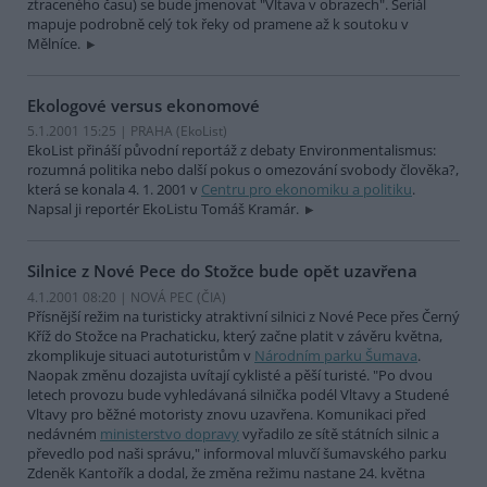
ztraceného času) se bude jmenovat "Vltava v obrazech". Seriál
mapuje podrobně celý tok řeky od pramene až k soutoku v
Mělníce.
Ekologové versus ekonomové
5.1.2001 15:25 | PRAHA (EkoList)
EkoList přináší původní reportáž z debaty Environmentalismus:
rozumná politika nebo další pokus o omezování svobody člověka?,
která se konala 4. 1. 2001 v
Centru pro ekonomiku a politiku
.
Napsal ji reportér EkoListu Tomáš Kramár.
Silnice z Nové Pece do Stožce bude opět uzavřena
4.1.2001 08:20 | NOVÁ PEC (
ČIA
)
Přísnější režim na turisticky atraktivní silnici z Nové Pece přes Černý
Kříž do Stožce na Prachaticku, který začne platit v závěru května,
zkomplikuje situaci autoturistům v
Národním parku Šumava
.
Naopak změnu dozajista uvítají cyklisté a pěší turisté. "Po dvou
letech provozu bude vyhledávaná silnička podél Vltavy a Studené
Vltavy pro běžné motoristy znovu uzavřena. Komunikaci před
nedávném
ministerstvo dopravy
vyřadilo ze sítě státních silnic a
převedlo pod naši správu," informoval mluvčí šumavského parku
Zdeněk Kantořík a dodal, že změna režimu nastane 24. května