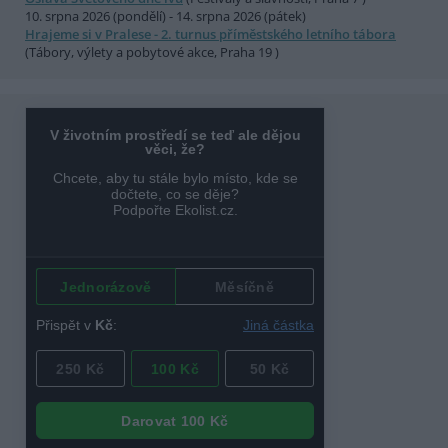
10. srpna 2026 (pondělí) - 14. srpna 2026 (pátek)
Hrajeme si v Pralese - 2. turnus příměstského letního tábora
(Tábory, výlety a pobytové akce, Praha 19 )