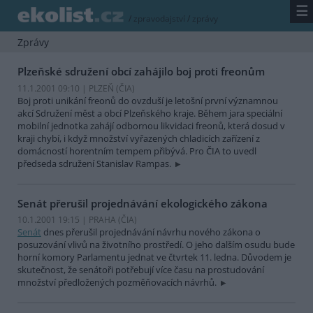
☰
/
zpravodajství
/
zprávy
Zprávy
Plzeňské sdružení obcí zahájilo boj proti freonům
11.1.2001 09:10 | PLZEŇ (
ČIA
)
Boj proti unikání freonů do ovzduší je letošní první významnou
akcí Sdružení měst a obcí Plzeňského kraje. Během jara speciální
mobilní jednotka zahájí odbornou likvidaci freonů, která dosud v
kraji chybí, i když množství vyřazených chladicích zařízení z
domácností horentním tempem přibývá. Pro ČIA to uvedl
předseda sdružení Stanislav Rampas.
Senát přerušil projednávání ekologického zákona
10.1.2001 19:15 | PRAHA (
ČIA
)
Senát
dnes přerušil projednávání návrhu nového zákona o
posuzování vlivů na životního prostředí. O jeho dalším osudu bude
horní komory Parlamentu jednat ve čtvrtek 11. ledna. Důvodem je
skutečnost, že senátoři potřebují více času na prostudování
množství předložených pozměňovacích návrhů.