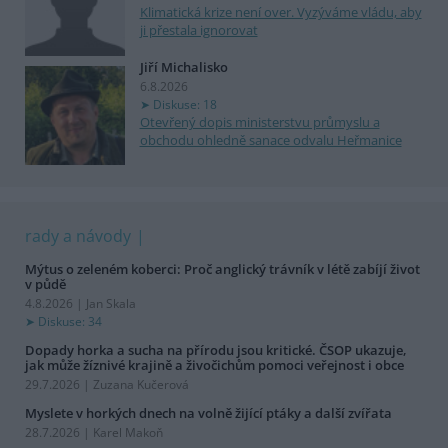
Klimatická krize není over. Vyzýváme vládu, aby
ji přestala ignorovat
Jiří Michalisko
6.8.2026
Diskuse: 18
Otevřený dopis ministerstvu průmyslu a
obchodu ohledně sanace odvalu Heřmanice
rady a návody
Mýtus o zeleném koberci: Proč anglický trávník v létě zabíjí život
v půdě
4.8.2026 | Jan Skala
Diskuse: 34
Dopady horka a sucha na přírodu jsou kritické. ČSOP ukazuje,
jak může žíznivé krajině a živočichům pomoci veřejnost i obce
29.7.2026 | Zuzana Kučerová
Myslete v horkých dnech na volně žijící ptáky a další zvířata
28.7.2026 | Karel Makoň