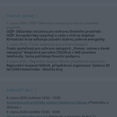
tiskové zprávy
7. srpna 2026 |
OIŽP- Občanská iniciativa pro ochranu životního
prostředí
OIŽP- Občanská iniciativa pro ochranu životního prostředí :
OIŽP: Evropské řeky vysychají a voda v nich se otepluje:
Klimatická krize odhaluje zásadní slabinu jaderné energetiky
7. srpna 2026 |
Česká společnost pro ochranu netopýrů
Česká společnost pro ochranu netopýrů: „Pomoc, máme v domě
netopýry!“ Bezplatná poradna ČESON je v létě zavalena
telefonáty. Sama potřebuje finanční podporu.
6. srpna 2026 |
Regionální muzeum Mělník, příspěvková organizace
Regionální muzeum Mělník, příspěvková organizace: Výstava 50
let CHKO Kokořínsko - Máchův kraj
kalendář akcí
8. srpna 2026 (sobota) 14:00 - 15:00
Komentované prohlídky výstavy Rostlinná Odysea
(Přednášky a
diskuse, )
9. srpna 2026 (neděle) 10:00 - 16:00
Oslava Světového dne lvů
(Festivaly a slavnosti, Praha 7 )