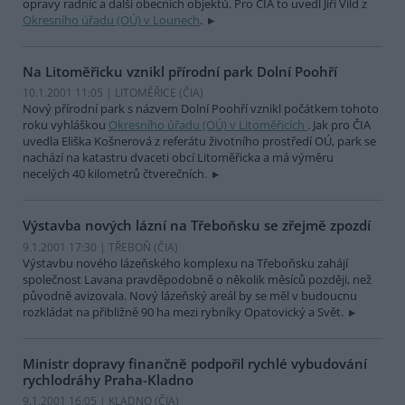
opravy radnic a další obecních objektů. Pro ČIA to uvedl Jiří Vild z
Okresního úřadu (OÚ) v Lounech
.
Na Litoměřicku vznikl přírodní park Dolní Poohří
10.1.2001 11:05 | LITOMĚŘICE (
ČIA
)
Nový přírodní park s názvem Dolní Poohří vznikl počátkem tohoto
roku vyhláškou
Okresního úřadu (OÚ) v Litoměřicích
. Jak pro ČIA
uvedla Eliška Košnerová z referátu životního prostředí OÚ, park se
nachází na katastru dvaceti obcí Litoměřicka a má výměru
necelých 40 kilometrů čtverečních.
Výstavba nových lázní na Třeboňsku se zřejmě zpozdí
9.1.2001 17:30 | TŘEBOŇ (
ČIA
)
Výstavbu nového lázeňského komplexu na Třeboňsku zahájí
společnost Lavana pravděpodobně o několik měsíců později, než
původně avizovala. Nový lázeňský areál by se měl v budoucnu
rozkládat na přibližně 90 ha mezi rybníky Opatovický a Svět.
Ministr dopravy finančně podpořil rychlé vybudování
rychlodráhy Praha-Kladno
9.1.2001 16:05 | KLADNO (
ČIA
)