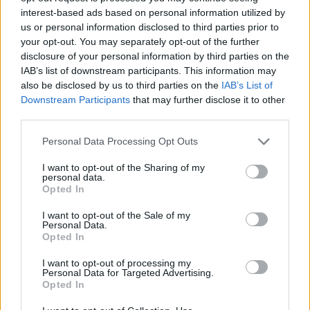
interest-based ads based on personal information utilized by
Zahraniční investor chce v Kladně vybudovat
us or personal information disclosed to third parties prior to
hliníkárnu
your opt-out. You may separately opt-out of the further
3.1.2001 15:45 | KLADNO (
ČIA
)
disclosure of your personal information by third parties on the
Nový výrobní areál pravděpodobně vyroste v původní průmyslové
IAB’s list of downstream participants. This information may
zóně v Kladně. Výstavbu závodu na zpracování hliníku ve staré
also be disclosed by us to third parties on the
IAB’s List of
kladenské průmyslové oblasti projednává v těchto dnech mexická
Downstream Participants
that may further disclose it to other
společnost
Nemak
se stávajícím majitelem
Poldi
, společností
third parties.
Scholz Stahlzentrum Ost (SZO).
Personal Data Processing Opt Outs
Biohovězí zatím prodává jen Hypernova
I want to opt-out of the Sharing of my
2.1.2001 16:50 | PRAHA (EkoList)
personal data.
Pouze síť hypermarketů Hypernova v současné době nabízí
Opted In
českému spotřebiteli hovězí maso z ekologických chovů. EkoListu
to dnes potvrdila tisková mluvčí provozovatele hypermarketů
I want to opt-out of the Sale of my
Hypernova, firmy
Ahold ČR
, Alice Frišaufová. Hypernova je tak
Personal Data.
zatím průkopníkem trhu, neboť zatím jako jediná dokázala zajistit
Opted In
zpracování masa poražených zvířat.
I want to opt-out of processing my
Personal Data for Targeted Advertising.
Opted In
Valašský král Polívka zachraňuje tradiční národní
strom