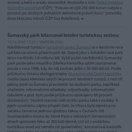
stromů a keřů v areálu staveniště. Rozhodla o tom
Česká inspekce
životního prostředí
(ČIŽP). "Pokuta ve výši 250 000 korun nabyla v
prosinci po složitých jednáních definitivně právní moci," potvrdila
dnes EkoListu mluvčí ČIŽP Eva Rolečková.
Šumavský park bilancoval letošní turistickou sezónu
19.12.2000 17:25 | VIMPERK (
ČIA
)
Návštěvnost turistů v
Národním parku Šumava
se v letošním roce
udržela na úrovni předchozích let. Stejně jako v loňském roce park
letos navštívilo 1,8 milionu lidí. Vyšší počet návštěvníků šumavský
park podle jeho mluvčího Zdeňka Kantoříka zatím zaznamenal
pouze v roce 1998, kdy do něj zavítalo ještě o 50 000 lidí víc. Podle
průzkumu Ústavu ekologie krajiny
Akademie věd České republiky
tvořila česká klientela celých 94 procent letošních turistů, z nich tři
pětiny jezdí na Šumavu pravidelně. Se službami parku, například
značením, informačními středisky, odpočívadly, informačními
tabulemi a pod. bylo podle průzkumu spokojeno 89 procent
dotázaných. "Hodně starostí měli strážci parku také s vodáky. K
jejich vysokému zájmu přispěl i fakt, že Vltava byla zejména na
začátku července jedinou sjízdnou řekou v Čechách. Od
Soumarského mostu do Nové Pece v některých červencových
dnech splouvalo řeku až 350 lodí denně, což už s vodáckou
turistikou snad ani nemělo nic společného," konstatoval Kantořík.