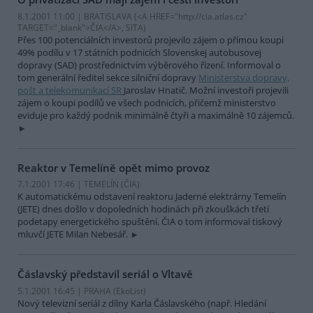
8.1.2001 11:00 | BRATISLAVA (<A HREF="http://cia.atlas.cz"
TARGET="_blank">ČIA</A>, SITA)
Přes 100 potenciálních investorů projevilo zájem o přímou koupi
49% podílu v 17 státních podnicích Slovenskej autobusovej
dopravy (SAD) prostřednictvím výběrového řízení. Informoval o
tom generální ředitel sekce silniční dopravy
Ministerstva dopravy,
pošt a telekomunikací SR
Jaroslav Hnatič. Možní investoři projevili
zájem o koupi podílů ve všech podnicích, přičemž ministerstvo
eviduje pro každý podnik minimálně čtyři a maximálně 10 zájemců.
Reaktor v Temelíně opět mimo provoz
7.1.2001 17:46 | TEMELÍN (
ČIA
)
K automatickému odstavení reaktoru Jaderné elektrárny Temelín
(JETE) dnes došlo v dopoledních hodinách při zkouškách třetí
podetapy energetického spuštění. ČIA o tom informoval tiskový
mluvčí JETE Milan Nebesář.
Čáslavský představil seriál o Vltavě
5.1.2001 16:45 | PRAHA (EkoList)
Nový televizní seriál z dílny Karla Čáslavského (např. Hledání