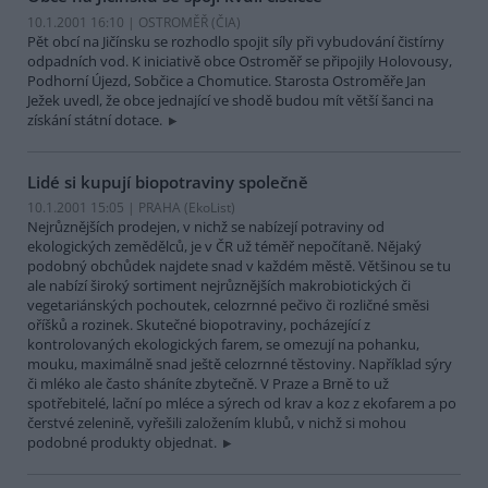
10.1.2001 16:10 | OSTROMĚŘ (
ČIA
)
Pět obcí na Jičínsku se rozhodlo spojit síly při vybudování čistírny
odpadních vod. K iniciativě obce Ostroměř se připojily Holovousy,
Podhorní Újezd, Sobčice a Chomutice. Starosta Ostroměře Jan
Ježek uvedl, že obce jednající ve shodě budou mít větší šanci na
získání státní dotace.
Lidé si kupují biopotraviny společně
10.1.2001 15:05 | PRAHA (EkoList)
Nejrůznějších prodejen, v nichž se nabízejí potraviny od
ekologických zemědělců, je v ČR už téměř nepočítaně. Nějaký
podobný obchůdek najdete snad v každém městě. Většinou se tu
ale nabízí široký sortiment nejrůznějších makrobiotických či
vegetariánských pochoutek, celozrnné pečivo či rozličné směsi
oříšků a rozinek. Skutečné biopotraviny, pocházející z
kontrolovaných ekologických farem, se omezují na pohanku,
mouku, maximálně snad ještě celozrnné těstoviny. Například sýry
či mléko ale často sháníte zbytečně. V Praze a Brně to už
spotřebitelé, lační po mléce a sýrech od krav a koz z ekofarem a po
čerstvé zelenině, vyřešili založením klubů, v nichž si mohou
podobné produkty objednat.