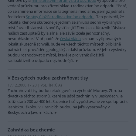
Klenové byla
ministerstvem průmyslu a obchodu
vytipována pro
vedení průzkumu pro zřízení skladu radioaktivního odpadu. "Poté,
co se zmíněná informace šířila zejména mediálně, jsem již jednal s
ředitelem
Správy úložišť radioaktivního odpadu
. Ten potvrdil, že
lokalita Klenová skutečně je jedním ze zhruba sedmi vybraných
míst," uvedl starosta Nové Bystřice Jiří Zimola a zdůraznil: "Diskuse
našich zastupitelů byla silná, ale závěr zcela jednoznačný,
nesouhlasíme." V případě, že
česká vláda
seznam vytipovaných
lokalit skutečně schválí, bude ve všech těchto místech přibližně
patnáct let prováděn geologický a další průzkum. Až jeho výsledky
budou rozhodovat o místě, které je pro vznik úložiště
radioaktivního odpadu nejvhodnější.
V Beskydech budou zachraňovat tisy
17.12.2000 17:20 | VSETÍN (
ČIA
)
Zachraňovat tisy budou ekologové na východě Moravy. Zhruba
dvacítka těchto stromů, které se ještě zachránily v Beskydech, je
totiž stará 200 až 400 let. Sazenice tisů vypěstované ve spolupráci s
lesnickou školou v Hranicích budou na jaře vysazovány v
Beskydech a Javorníkách.
Zahrádka bez chemie