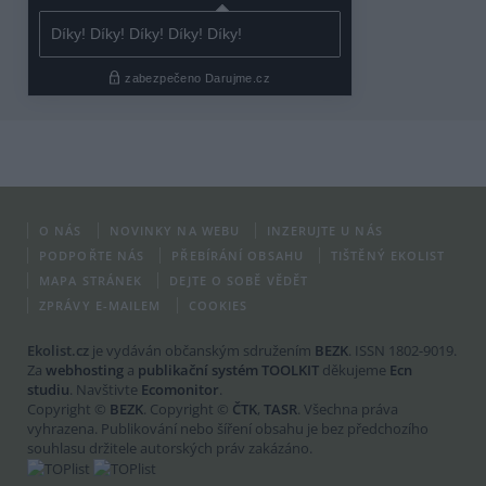
O NÁS
NOVINKY NA WEBU
INZERUJTE U NÁS
PODPOŘTE NÁS
PŘEBÍRÁNÍ OBSAHU
TIŠTĚNÝ EKOLIST
MAPA STRÁNEK
DEJTE O SOBĚ VĚDĚT
ZPRÁVY E-MAILEM
COOKIES
Ekolist.cz
je vydáván občanským sdružením
BEZK
. ISSN 1802-9019.
Za
webhosting
a
publikační systém TOOLKIT
děkujeme
Ecn
studiu
. Navštivte
Ecomonitor
.
Copyright ©
BEZK
. Copyright ©
ČTK
,
TASR
. Všechna práva
vyhrazena. Publikování nebo šíření obsahu je bez předchozího
souhlasu držitele autorských práv zakázáno.