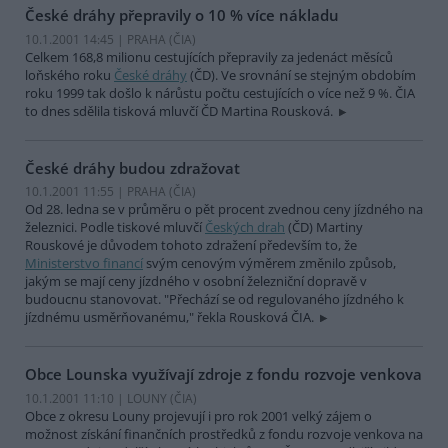
České dráhy přepravily o 10 % více nákladu
10.1.2001 14:45 | PRAHA (
ČIA
)
Celkem 168,8 milionu cestujících přepravily za jedenáct měsíců
loňského roku
České dráhy
(ČD). Ve srovnání se stejným obdobím
roku 1999 tak došlo k nárůstu počtu cestujících o více než 9 %. ČIA
to dnes sdělila tisková mluvčí ČD Martina Rousková.
České dráhy budou zdražovat
10.1.2001 11:55 | PRAHA (
ČIA
)
Od 28. ledna se v průměru o pět procent zvednou ceny jízdného na
železnici. Podle tiskové mluvčí
Českých drah
(ČD) Martiny
Rouskové je důvodem tohoto zdražení především to, že
Ministerstvo financí
svým cenovým výměrem změnilo způsob,
jakým se mají ceny jízdného v osobní železniční dopravě v
budoucnu stanovovat. "Přechází se od regulovaného jízdného k
jízdnému usměrňovanému," řekla Rousková ČIA.
Obce Lounska využívají zdroje z fondu rozvoje venkova
10.1.2001 11:10 | LOUNY (
ČIA
)
Obce z okresu Louny projevují i pro rok 2001 velký zájem o
možnost získání finančních prostředků z fondu rozvoje venkova na