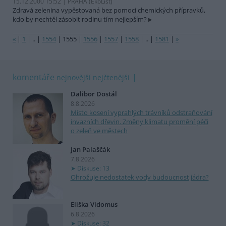
15.12.2000 15:52 | PRAHA (EkoList)
Zdravá zelenina vypěstovaná bez pomoci chemických přípravků,
kdo by nechtěl zásobit rodinu tím nejlepším?
«
|
1
|
..
|
1554
|
1555
|
1556
|
1557
|
1558
|
..
|
1581
|
»
komentáře
nejnovější
nejčtenější
Dalibor Dostál
8.8.2026
Místo kosení vyprahlých trávníků odstraňování
invazních dřevin. Změny klimatu promění péči
o zeleň ve městech
Jan Palaščák
7.8.2026
Diskuse: 13
Ohrožuje nedostatek vody budoucnost jádra?
Eliška Vidomus
6.8.2026
Diskuse: 32