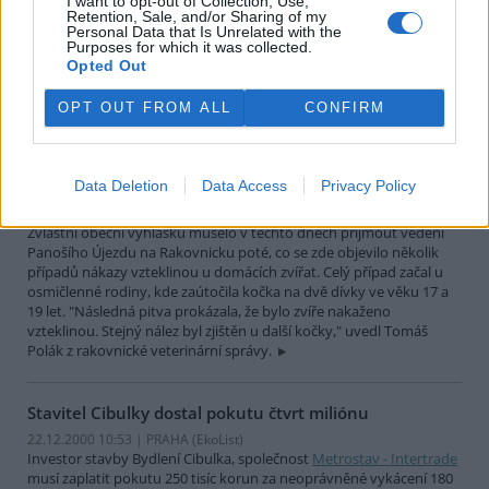
I want to opt-out of Collection, Use,
30.12.2000 16:45 | OLŠANY (
ČIA
)
Retention, Sale, and/or Sharing of my
Masívní akce na záchranu valašských švestek probíhá v těchto
Personal Data that Is Unrelated with the
dnech na farmě Bolka Polívky v Olšanech. K valašskému králi se
Purposes for which it was collected.
Opted Out
sjíždějí odborníci nejrůznějších profesí, aby mu poradili, jak
zachránit tradiční valašský strom před chorobou šarka, která
ohrožuje zdejší porosty.
OPT OUT FROM ALL
CONFIRM
Vzteklina si na Rakovnicku vyžádala mimořádná
Data Deletion
Data Access
Privacy Policy
opatření
29.12.2000 11:45 | PANOŠÍ ÚJEZD (
ČIA
)
Zvláštní obecní vyhlášku muselo v těchto dnech přijmout vedení
Panošího Újezdu na Rakovnicku poté, co se zde objevilo několik
případů nákazy vzteklinou u domácích zvířat. Celý případ začal u
osmičlenné rodiny, kde zaútočila kočka na dvě dívky ve věku 17 a
19 let. "Následná pitva prokázala, že bylo zvíře nakaženo
vzteklinou. Stejný nález byl zjištěn u další kočky," uvedl Tomáš
Polák z rakovnické veterinární správy.
Stavitel Cibulky dostal pokutu čtvrt miliónu
22.12.2000 10:53 | PRAHA (EkoList)
Investor stavby Bydlení Cibulka, společnost
Metrostav - Intertrade
musí zaplatit pokutu 250 tisíc korun za neoprávněné vykácení 180