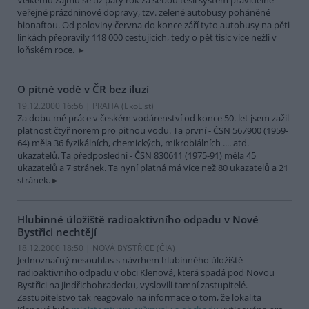
Velkému zájmu se už pátý rok za sebou těšil systém pravidelné
veřejné prázdninové dopravy, tzv. zelené autobusy poháněné
bionaftou. Od poloviny června do konce září tyto autobusy na pěti
linkách přepravily 118 000 cestujících, tedy o pět tisíc více nežli v
loňském roce.
O pitné vodě v ČR bez iluzí
19.12.2000 16:56 | PRAHA (EkoList)
Za dobu mé práce v českém vodárenství od konce 50. let jsem zažil
platnost čtyř norem pro pitnou vodu. Ta první - ČSN 567900 (1959-
64) měla 36 fyzikálních, chemických, mikrobiálních .... atd.
ukazatelů. Ta předposlední - ČSN 830611 (1975-91) měla 45
ukazatelů a 7 stránek. Ta nyní platná má více než 80 ukazatelů a 21
stránek.
Hlubinné úložiště radioaktivního odpadu v Nové
Bystřici nechtějí
18.12.2000 18:50 | NOVÁ BYSTŘICE (
ČIA
)
Jednoznačný nesouhlas s návrhem hlubinného úložiště
radioaktivního odpadu v obci Klenová, která spadá pod Novou
Bystřici na Jindřichohradecku, vyslovili tamní zastupitelé.
Zastupitelstvo tak reagovalo na informace o tom, že lokalita