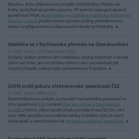
Dlouhou dobu připravovaný projekt rychlodráhy z Kladna do
Prahy se dočkal výrazného posunu. Při jednání zástupců akciové
společnosti PRaK,
kladenského
a
pražského magistrátu
s
resortem
dopravy a spojů
přislíbil ministr Jaromír Schling pětimilionovou
dotaci na přepracování a dopracování studie rychlodráhy.
Vzteklina se z Rychnovska přenesla na Ústeckoorlicko
9.1.2001 15:50 | ÚSTÍ NAD ORLICÍ (
ČIA
)
Zvýšený výskyt onemocnění vzteklinou evidují veterináři v okrese
Ústní nad Orlicí. Jen od začátku tohoto roku zaznamenali pět
nových případů, celkem bylo zaznamenáno 9 výskytů.
ÚOHS snížil pokutu elektrárenské společnosti ČEZ
9.1.2001 10:20 | BRNO (
ČIA
)
Desetimilionovou pokutu za zneužití monopolního postavení na
trhu společností
ČEZ
oznámil
Úřad pro ochranu hospodářské
soutěže
(ÚOHS). Zákon podle úřadu porušila firma ČEZ tím, že v
roce 1999 nesnížila rovnoměrně odběry hnědého uhlí od všech
dodavatelů a znevýhodnila tak
Mosteckou uhelnou společnost
.
O privatizaci SAD mají zájem i čeští investoři