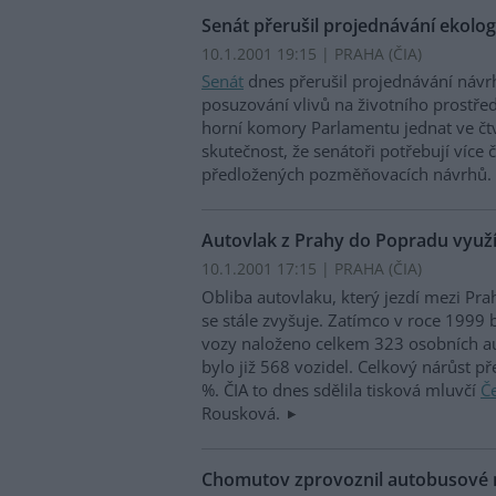
Senát přerušil projednávání ekolo
10.1.2001 19:15 | PRAHA (
ČIA
)
Senát
dnes přerušil projednávání náv
posuzování vlivů na životního prostře
horní komory Parlamentu jednat ve čt
skutečnost, že senátoři potřebují více
předložených pozměňovacích návrhů.
Autovlak z Prahy do Popradu využívá
10.1.2001 17:15 | PRAHA (
ČIA
)
Obliba autovlaku, který jezdí mezi P
se stále zvyšuje. Zatímco v roce 1999
vozy naloženo celkem 323 osobních a
bylo již 568 vozidel. Celkový nárůst př
%. ČIA to dnes sdělila tisková mluvčí
Č
Rousková.
Chomutov zprovoznil autobusové n