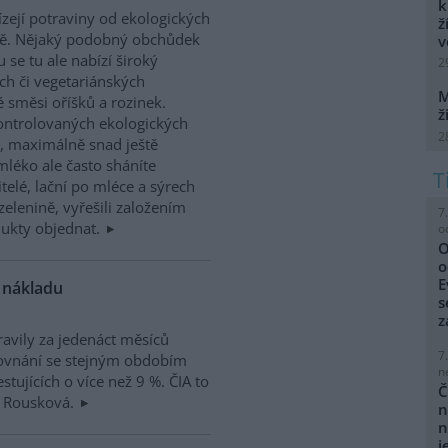
k
ízejí potraviny od ekologických
ž
aně. Nějaký podobný obchůdek
v
se tu ale nabízí široký
2
ch či vegetariánských
M
é směsi oříšků a rozinek.
ž
kontrolovaných ekologických
2
, maximálně snad ještě
mléko ale často sháníte
telé, lační po mléce a sýrech
zelenině, vyřešili založením
7
dukty objednat.
o
O
o
E
e nákladu
s
z
ravily za jedenáct měsíců
7
rovnání se stejným obdobím
n
tujících o více než 9 %. ČIA to
Č
a Rousková.
n
n
j