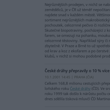
Nejrůznějších prodejen, v nichž se nab
zemědělců, je v ČR už téměř nepočít
najdete snad v každém městě. Většinou 
sortiment nejrůznějších makrobiotický
pochoutek, celozrnné pečivo či rozličn
Skutečné biopotraviny, pocházející z 
farem, se omezují na pohanku, mouku
celozrnné těstoviny. Například sýry či 
zbytečně. V Praze a Brně to už spotřebi
od krav a koz z ekofarem a po čerstvé 
klubů, v nichž si mohou podobné pro
České dráhy přepravily o 10 % víc
10.1.2001 14:45 | PRAHA (
ČIA
)
Celkem 168,8 milionu cestujících přep
loňského roku
České dráhy
(ČD). Ve s
roku 1999 tak došlo k nárůstu počtu ces
dnes sdělila tisková mluvčí ČD Martin