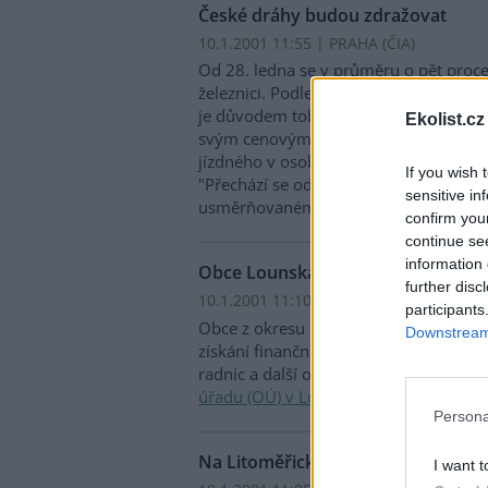
České dráhy budou zdražovat
10.1.2001 11:55 | PRAHA (
ČIA
)
Od 28. ledna se v průměru o pět proc
železnici. Podle tiskové mluvčí
Českých
je důvodem tohoto zdražení především
Ekolist.cz
svým cenovým výměrem změnilo způso
jízdného v osobní železniční dopravě 
If you wish 
"Přechází se od regulovaného jízdnéh
sensitive in
usměrňovanému," řekla Rousková ČIA
confirm you
continue se
information 
Obce Lounska využívají zdroje z f
further disc
10.1.2001 11:10 | LOUNY (
ČIA
)
participants
Obce z okresu Louny projevují i pro 
Downstream 
získání finančních prostředků z fondu
radnic a další obecních objektů. Pro ČIA
úřadu (OÚ) v Lounech
.
Persona
Na Litoměřicku vznikl přírodní par
I want t