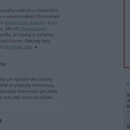
usového nádraží a moderního
lo v severočeském Chomutově.
ci
ministerstev dopravy
a
pro
se
. Mluvčí
chomutovské
edla, že stavby si vyžádaly
lionů korun. Náklady byly
dů
Evropské unie
.
čce
síly při vybudování čistírny
měř se připojily Holovousy,
Starosta Ostroměře Jan Ježek
M
 mít větší šanci na získání
a
p
4
ě
D