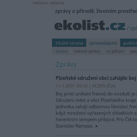
reklama
reklama
zprávy o přírodě, životním prostřed
/
zp
titulní strana
zpravodajství
public
zprávy
tiskové zprávy
co píší jiní
spe
Zprávy
Plzeňské sdružení obcí zahájilo bo
11.1.2001 09:10 | PLZEŇ (
ČIA
)
Boj proti unikání freonů do ovzduší je
Sdružení měst a obcí Plzeňského kraje
jednotka zahájí odbornou likvidaci freo
když množství vyřazených chladicích z
horentním tempem přibývá. Pro ČIA to
Stanislav Rampas.