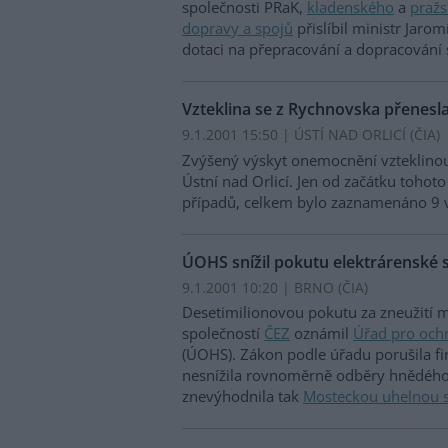
společnosti PRaK,
kladenského
a
pražs
dopravy a spojů
přislíbil ministr Jaro
dotaci na přepracování a dopracování 
Vzteklina se z Rychnovska přenesl
9.1.2001 15:50 | ÚSTÍ NAD ORLICÍ (
ČIA
)
Zvýšený výskyt onemocnění vzteklinou 
Ústní nad Orlicí. Jen od začátku toho
případů, celkem bylo zaznamenáno 9 
ÚOHS snížil pokutu elektrárenské 
9.1.2001 10:20 | BRNO (
ČIA
)
Desetimilionovou pokutu za zneužití 
společností
ČEZ
oznámil
Úřad pro och
(ÚOHS). Zákon podle úřadu porušila fi
nesnížila rovnoměrně odběry hnědého 
znevýhodnila tak
Mosteckou uhelnou 