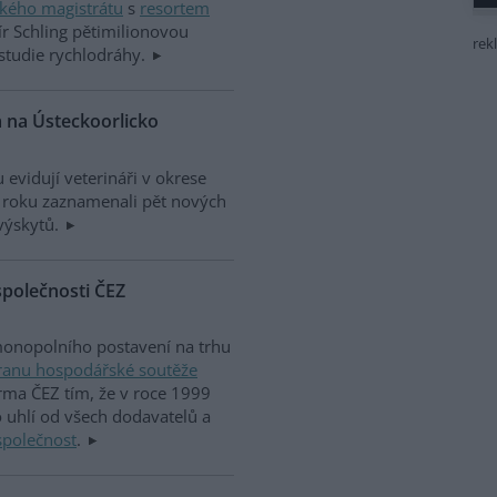
kého magistrátu
s
resortem
mír Schling pětimilionovou
rek
studie rychlodráhy.
a na Ústeckoorlicko
evidují veterináři v okrese
to roku zaznamenali pět nových
výskytů.
společnosti ČEZ
monopolního postavení na trhu
ranu hospodářské soutěže
rma ČEZ tím, že v roce 1999
uhlí od všech dodavatelů a
společnost
.