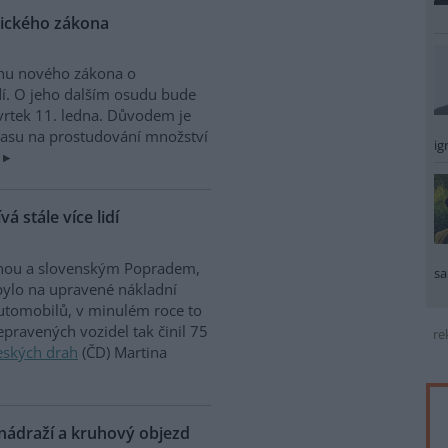
gického zákona
rhu nového zákona o
dí. O jeho dalším osudu bude
vrtek 11. ledna. Důvodem je
 času na prostudování množství
ig
 stále více lidí
rahou a slovenským Popradem,
sa
 bylo na upravené nákladní
utomobilů, v minulém roce to
epravených vozidel tak činil 75
re
eských drah
(ČD) Martina
ádraží a kruhový objezd