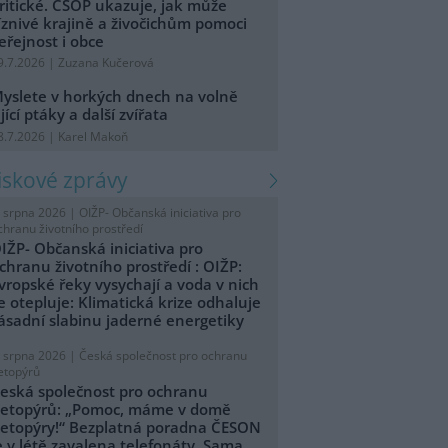
ritické. ČSOP ukazuje, jak může
íznivé krajině a živočichům pomoci
eřejnost i obce
9.7.2026 | Zuzana Kučerová
yslete v horkých dnech na volně
ijící ptáky a další zvířata
8.7.2026 | Karel Makoň
tiskové zprávy
. srpna 2026 |
OIŽP- Občanská iniciativa pro
chranu životního prostředí
IŽP- Občanská iniciativa pro
chranu životního prostředí : OIŽP:
vropské řeky vysychají a voda v nich
e otepluje: Klimatická krize odhaluje
ásadní slabinu jaderné energetiky
. srpna 2026 |
Česká společnost pro ochranu
etopýrů
eská společnost pro ochranu
etopýrů: „Pomoc, máme v domě
etopýry!“ Bezplatná poradna ČESON
e v létě zavalena telefonáty. Sama