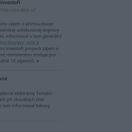
 investoři
ttp://cia.atlas.cz"
evilo zájem o přímou koupi
lovenskej autobusovej dopravy
ní. Informoval o tom generální
tva dopravy, pošt a
ní investoři projevili zájem o
emž ministerstvo eviduje pro
málně 10 zájemců.
ovoz
aderné elektrárny Temelín
ch při zkouškách třetí
o tom informoval tiskový