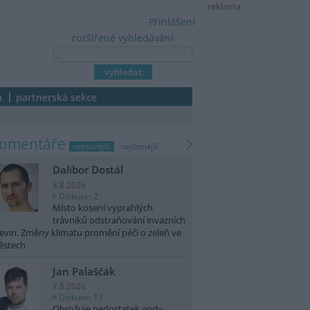
reklama
Přihlášení
rozšířené vyhledávání
a
partnerská sekce
komentáře
nejnovější
nejčtenější
Dalibor Dostál
8.8.2026
Diskuse: 2
Místo kosení vyprahlých
trávníků odstraňování invazních
evin. Změny klimatu promění péči o zeleň ve
ěstech
Jan Palaščák
7.8.2026
Diskuse: 13
Ohrožuje nedostatek vody