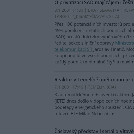
O privatizaci SAD mají zájem i čeští
8.1.2001 11:00 | BRATISLAVA (<A HREF="h
TARGET="_blank">ČIA</A>, SITA)
Přes 100 potenciálních investorů proj
49% podílu v 17 státních podnicích S
(SAD) prostřednictvím výběrového říze
ředitel sekce silniční dopravy
Ministers
telekomunikací SR
Jaroslav Hnatič. Mož
koupi podílů ve všech podnicích, přič
každý podnik minimálně čtyři a maxi
Reaktor v Temelíně opět mimo pr
7.1.2001 17:46 | TEMELÍN (
ČIA
)
K automatickému odstavení reaktoru J
(JETE) dnes došlo v dopoledních hodiná
podetapy energetického spuštění. ČIA 
mluvčí JETE Milan Nebesář.
Čáslavský představil seriál o Vltavě