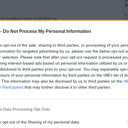
p
6
ent zvednou ceny jízdného na
p
 drah
(ČD) Martiny Rouskové
R
p
 to, že
Ministerstvo financí
 -
Do Not Process My Personal Information
l
b, jakým se mají ceny
v budoucnu stanovovat.
to opt-out of the sale, sharing to third parties, or processing of your per
o k jízdnému
formation for targeted advertising by us, please use the below opt-out s
.
r selection. Please note that after your opt-out request is processed y
eing interest-based ads based on personal information utilized by us or
8
disclosed to third parties prior to your opt-out. You may separately opt-
ondu rozvoje venkova
K
losure of your personal information by third parties on the IAB’s list of
O
. This information may also be disclosed by us to third parties on the
IA
rok 2001 velký zájem o možnost
9
Participants
that may further disclose it to other third parties.
 rozvoje venkova na opravy
O
s
 to uvedl Jiří Vild z
Okresního
1
l Data Processing Opt Outs
(
H
k Dolní Poohří
p
o opt-out of the Sharing of my personal data.
a