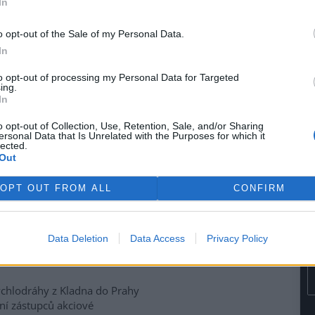
In
ohří vznikl počátkem tohoto
v Litoměřicích
. Jak pro ČIA
o opt-out of the Sale of my Personal Data.
otního prostředí OÚ, park se
In
měřicka a má výměru necelých
to opt-out of processing my Personal Data for Targeted
ing.
In
u se zřejmě zpozdí
o opt-out of Collection, Use, Retention, Sale, and/or Sharing
ersonal Data that Is Unrelated with the Purposes for which it
lected.
 na Třeboňsku zahájí
Out
kolik měsíců později, než
ál by se měl v budoucnu
OPT OUT FROM ALL
CONFIRM
íky Opatovický a Svět.
Data Deletion
Data Access
Privacy Policy
 rychlé vybudování
chlodráhy z Kladna do Prahy
ní zástupců akciové