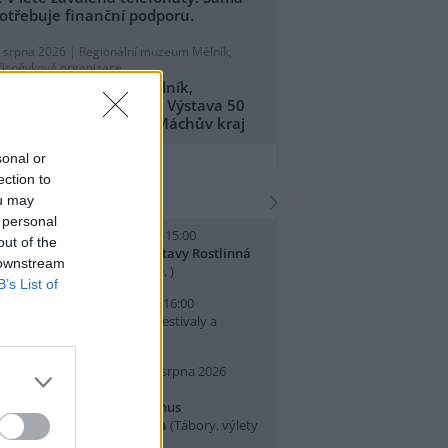
otřebuje finanční podporu.
. srpna 2026 |
Regionální muzeum Mělník,
říspěvková organizace
egionální muzeum Mělník,
říspěvková organizace: Výstava 50
et CHKO Kokořínsko - Máchův kraj
přidat tiskovou zprávu
sonal or
ection to
kalendář akcí
ou may
 personal
. srpna 2026 (sobota) 14:00 - 15:00
out of the
omentované prohlídky výstavy Rostlinná
 downstream
dysea
(Přednášky a diskuse, )
B’s List of
. srpna 2026 (neděle) 10:00 - 16:00
slava Světového dne lvů
(Festivaly a
lavnosti, Praha 7 )
0. srpna 2026 (pondělí) - 14. srpna 2026
pátek)
rajeme si v Pralese - 2. turnus
říměstského letního tábora
(Tábory, výlety
 pobytové akce, Praha 19 )