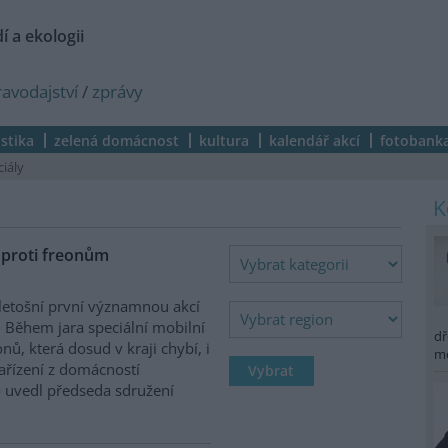
í a ekologii
ravodajství
/
zprávy
istika
zelená domácnost
kultura
kalendář akcí
fotobank
ciály
j proti freonům
 letošní první významnou akcí
. Během jara speciální mobilní
dř
nů, která dosud v kraji chybí, i
m
ařízení z domácností
 uvedl předseda sdružení