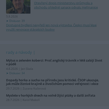
Otevřený dopis ministerstvu průmyslu a
obchodu ohledně sanace odvalu Heřmanice
5.8.2026
Diskuse: 39
Dostupné bydlení nevyřeší jen nová výstavba. Česko musí lépe
využít renovace stávajících budov
rady a návody
Mýtus o zeleném koberci: Proč anglický trávník v létě zabíjí život
v půdě
4.8.2026 | Jan Skala
Diskuse: 34
Dopady horka a sucha na přírodu jsou kritické. ČSOP ukazuje,
jak může žíznivé krajině a živočichům pomoci veřejnost i obce
29.7.2026 | Zuzana Kučerová
Myslete v horkých dnech na volně žijící ptáky a další zvířata
28.7.2026 | Karel Makoň