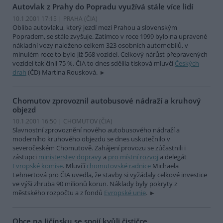
Autovlak z Prahy do Popradu využívá stále více lidí
10.1.2001 17:15 | PRAHA (
ČIA
)
Obliba autovlaku, který jezdí mezi Prahou a slovenským
Popradem, se stále zvyšuje. Zatímco v roce 1999 bylo na upravené
nákladní vozy naloženo celkem 323 osobních automobilů, v
minulém roce to bylo již 568 vozidel. Celkový nárůst přepravených
vozidel tak činil 75 %. ČIA to dnes sdělila tisková mluvčí
Českých
drah
(ČD) Martina Rousková.
Chomutov zprovoznil autobusové nádraží a kruhový
objezd
10.1.2001 16:50 | CHOMUTOV (
ČIA
)
Slavnostní zprovoznění nového autobusového nádraží a
moderního kruhového objezdu se dnes uskutečnilo v
severočeském Chomutově. Zahájení provozu se zúčastnili i
zástupci
ministerstev dopravy
a
pro místní rozvoj
a delegát
Evropské komise
. Mluvčí
chomutovské radnice
Michaela
Lehnertová pro ČIA uvedla, že stavby si vyžádaly celkové investice
ve výši zhruba 90 milionů korun. Náklady byly pokryty z
městského rozpočtu a z fondů
Evropské unie
.
Obce na Jičínsku se spojí kvůli čističce