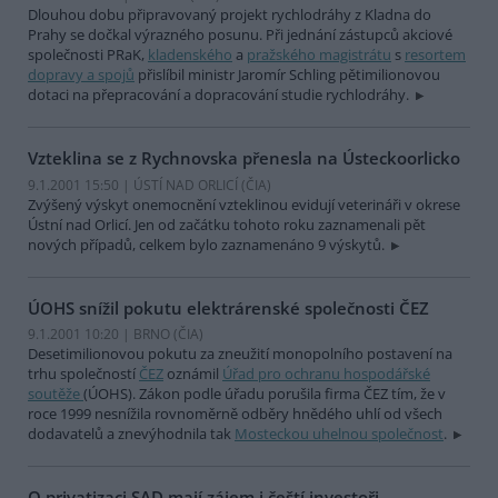
Dlouhou dobu připravovaný projekt rychlodráhy z Kladna do
Prahy se dočkal výrazného posunu. Při jednání zástupců akciové
společnosti PRaK,
kladenského
a
pražského magistrátu
s
resortem
dopravy a spojů
přislíbil ministr Jaromír Schling pětimilionovou
dotaci na přepracování a dopracování studie rychlodráhy.
Vzteklina se z Rychnovska přenesla na Ústeckoorlicko
9.1.2001 15:50 | ÚSTÍ NAD ORLICÍ (
ČIA
)
Zvýšený výskyt onemocnění vzteklinou evidují veterináři v okrese
Ústní nad Orlicí. Jen od začátku tohoto roku zaznamenali pět
nových případů, celkem bylo zaznamenáno 9 výskytů.
ÚOHS snížil pokutu elektrárenské společnosti ČEZ
9.1.2001 10:20 | BRNO (
ČIA
)
Desetimilionovou pokutu za zneužití monopolního postavení na
trhu společností
ČEZ
oznámil
Úřad pro ochranu hospodářské
soutěže
(ÚOHS). Zákon podle úřadu porušila firma ČEZ tím, že v
roce 1999 nesnížila rovnoměrně odběry hnědého uhlí od všech
dodavatelů a znevýhodnila tak
Mosteckou uhelnou společnost
.
O privatizaci SAD mají zájem i čeští investoři