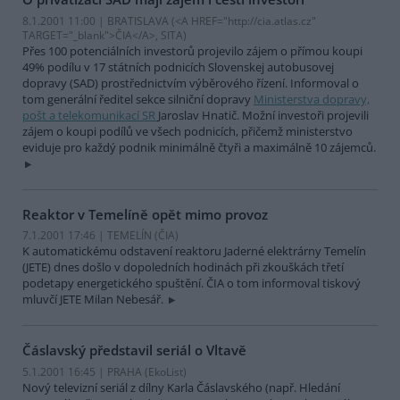
8.1.2001 11:00 | BRATISLAVA (<A HREF="http://cia.atlas.cz"
TARGET="_blank">ČIA</A>, SITA)
Přes 100 potenciálních investorů projevilo zájem o přímou koupi
49% podílu v 17 státních podnicích Slovenskej autobusovej
dopravy (SAD) prostřednictvím výběrového řízení. Informoval o
tom generální ředitel sekce silniční dopravy
Ministerstva dopravy,
pošt a telekomunikací SR
Jaroslav Hnatič. Možní investoři projevili
zájem o koupi podílů ve všech podnicích, přičemž ministerstvo
eviduje pro každý podnik minimálně čtyři a maximálně 10 zájemců.
Reaktor v Temelíně opět mimo provoz
7.1.2001 17:46 | TEMELÍN (
ČIA
)
K automatickému odstavení reaktoru Jaderné elektrárny Temelín
(JETE) dnes došlo v dopoledních hodinách při zkouškách třetí
podetapy energetického spuštění. ČIA o tom informoval tiskový
mluvčí JETE Milan Nebesář.
Čáslavský představil seriál o Vltavě
5.1.2001 16:45 | PRAHA (EkoList)
Nový televizní seriál z dílny Karla Čáslavského (např. Hledání