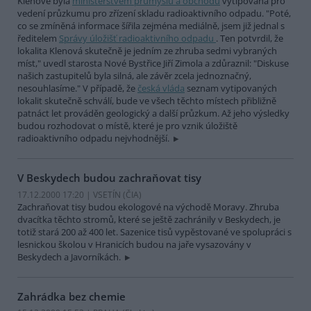
Klenové byla
ministerstvem průmyslu a obchodu
vytipována pro
vedení průzkumu pro zřízení skladu radioaktivního odpadu. "Poté,
co se zmíněná informace šířila zejména mediálně, jsem již jednal s
ředitelem
Správy úložišť radioaktivního odpadu
. Ten potvrdil, že
lokalita Klenová skutečně je jedním ze zhruba sedmi vybraných
míst," uvedl starosta Nové Bystřice Jiří Zimola a zdůraznil: "Diskuse
našich zastupitelů byla silná, ale závěr zcela jednoznačný,
nesouhlasíme." V případě, že
česká vláda
seznam vytipovaných
lokalit skutečně schválí, bude ve všech těchto místech přibližně
patnáct let prováděn geologický a další průzkum. Až jeho výsledky
budou rozhodovat o místě, které je pro vznik úložiště
radioaktivního odpadu nejvhodnější.
V Beskydech budou zachraňovat tisy
17.12.2000 17:20 | VSETÍN (
ČIA
)
Zachraňovat tisy budou ekologové na východě Moravy. Zhruba
dvacítka těchto stromů, které se ještě zachránily v Beskydech, je
totiž stará 200 až 400 let. Sazenice tisů vypěstované ve spolupráci s
lesnickou školou v Hranicích budou na jaře vysazovány v
Beskydech a Javorníkách.
Zahrádka bez chemie