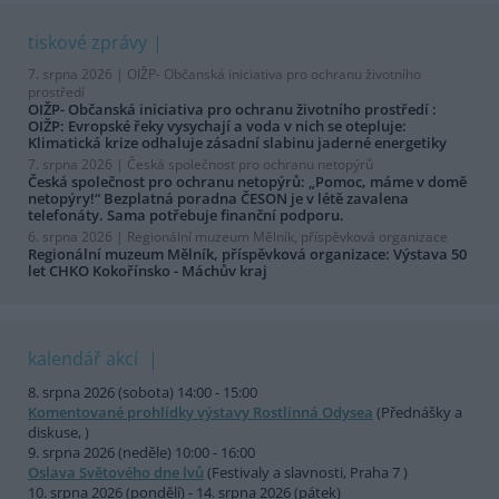
tiskové zprávy
7. srpna 2026 |
OIŽP- Občanská iniciativa pro ochranu životního
prostředí
OIŽP- Občanská iniciativa pro ochranu životního prostředí :
OIŽP: Evropské řeky vysychají a voda v nich se otepluje:
Klimatická krize odhaluje zásadní slabinu jaderné energetiky
7. srpna 2026 |
Česká společnost pro ochranu netopýrů
Česká společnost pro ochranu netopýrů: „Pomoc, máme v domě
netopýry!“ Bezplatná poradna ČESON je v létě zavalena
telefonáty. Sama potřebuje finanční podporu.
6. srpna 2026 |
Regionální muzeum Mělník, příspěvková organizace
Regionální muzeum Mělník, příspěvková organizace: Výstava 50
let CHKO Kokořínsko - Máchův kraj
kalendář akcí
8. srpna 2026 (sobota) 14:00 - 15:00
Komentované prohlídky výstavy Rostlinná Odysea
(Přednášky a
diskuse, )
9. srpna 2026 (neděle) 10:00 - 16:00
Oslava Světového dne lvů
(Festivaly a slavnosti, Praha 7 )
10. srpna 2026 (pondělí) - 14. srpna 2026 (pátek)