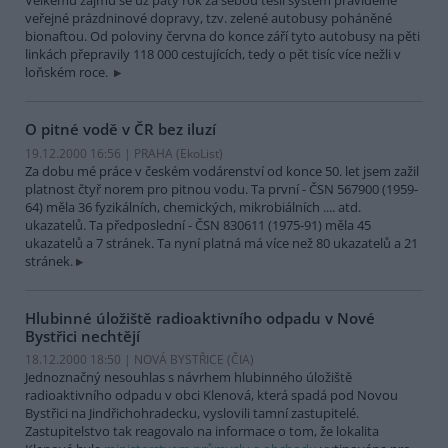
Velkému zájmu se už pátý rok za sebou těšil systém pravidelné
veřejné prázdninové dopravy, tzv. zelené autobusy poháněné
bionaftou. Od poloviny června do konce září tyto autobusy na pěti
linkách přepravily 118 000 cestujících, tedy o pět tisíc více nežli v
loňském roce.
O pitné vodě v ČR bez iluzí
19.12.2000 16:56 | PRAHA (EkoList)
Za dobu mé práce v českém vodárenství od konce 50. let jsem zažil
platnost čtyř norem pro pitnou vodu. Ta první - ČSN 567900 (1959-
64) měla 36 fyzikálních, chemických, mikrobiálních .... atd.
ukazatelů. Ta předposlední - ČSN 830611 (1975-91) měla 45
ukazatelů a 7 stránek. Ta nyní platná má více než 80 ukazatelů a 21
stránek.
Hlubinné úložiště radioaktivního odpadu v Nové
Bystřici nechtějí
18.12.2000 18:50 | NOVÁ BYSTŘICE (
ČIA
)
Jednoznačný nesouhlas s návrhem hlubinného úložiště
radioaktivního odpadu v obci Klenová, která spadá pod Novou
Bystřici na Jindřichohradecku, vyslovili tamní zastupitelé.
Zastupitelstvo tak reagovalo na informace o tom, že lokalita