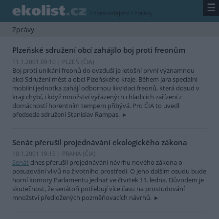
☰
/
zpravodajství
/
zprávy
Zprávy
Plzeňské sdružení obcí zahájilo boj proti freonům
11.1.2001 09:10 | PLZEŇ (
ČIA
)
Boj proti unikání freonů do ovzduší je letošní první významnou
akcí Sdružení měst a obcí Plzeňského kraje. Během jara speciální
mobilní jednotka zahájí odbornou likvidaci freonů, která dosud v
kraji chybí, i když množství vyřazených chladicích zařízení z
domácností horentním tempem přibývá. Pro ČIA to uvedl
předseda sdružení Stanislav Rampas.
Senát přerušil projednávání ekologického zákona
10.1.2001 19:15 | PRAHA (
ČIA
)
Senát
dnes přerušil projednávání návrhu nového zákona o
posuzování vlivů na životního prostředí. O jeho dalším osudu bude
horní komory Parlamentu jednat ve čtvrtek 11. ledna. Důvodem je
skutečnost, že senátoři potřebují více času na prostudování
množství předložených pozměňovacích návrhů.