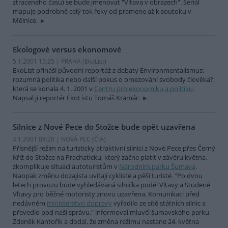
ztraceného času) se bude jmenovat "Vltava v obrazech". Seriál
mapuje podrobně celý tok řeky od pramene až k soutoku v
Mělníce.
Ekologové versus ekonomové
5.1.2001 15:25 | PRAHA (EkoList)
EkoList přináší původní reportáž z debaty Environmentalismus:
rozumná politika nebo další pokus o omezování svobody člověka?,
která se konala 4. 1. 2001 v
Centru pro ekonomiku a politiku
.
Napsal ji reportér EkoListu Tomáš Kramár.
Silnice z Nové Pece do Stožce bude opět uzavřena
4.1.2001 08:20 | NOVÁ PEC (
ČIA
)
Přísnější režim na turisticky atraktivní silnici z Nové Pece přes Černý
Kříž do Stožce na Prachaticku, který začne platit v závěru května,
zkomplikuje situaci autoturistům v
Národním parku Šumava
.
Naopak změnu dozajista uvítají cyklisté a pěší turisté. "Po dvou
letech provozu bude vyhledávaná silnička podél Vltavy a Studené
Vltavy pro běžné motoristy znovu uzavřena. Komunikaci před
nedávném
ministerstvo dopravy
vyřadilo ze sítě státních silnic a
převedlo pod naši správu," informoval mluvčí šumavského parku
Zdeněk Kantořík a dodal, že změna režimu nastane 24. května