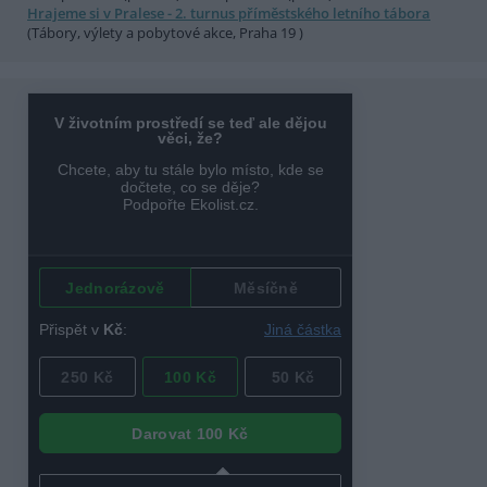
Hrajeme si v Pralese - 2. turnus příměstského letního tábora
(Tábory, výlety a pobytové akce, Praha 19 )