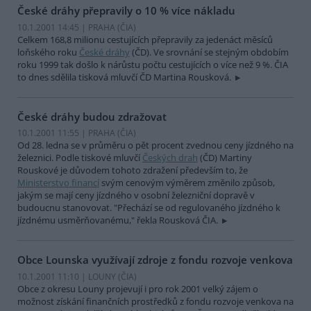
České dráhy přepravily o 10 % více nákladu
10.1.2001 14:45 | PRAHA (
ČIA
)
Celkem 168,8 milionu cestujících přepravily za jedenáct měsíců
loňského roku
České dráhy
(ČD). Ve srovnání se stejným obdobím
roku 1999 tak došlo k nárůstu počtu cestujících o více než 9 %. ČIA
to dnes sdělila tisková mluvčí ČD Martina Rousková.
České dráhy budou zdražovat
10.1.2001 11:55 | PRAHA (
ČIA
)
Od 28. ledna se v průměru o pět procent zvednou ceny jízdného na
železnici. Podle tiskové mluvčí
Českých drah
(ČD) Martiny
Rouskové je důvodem tohoto zdražení především to, že
Ministerstvo financí
svým cenovým výměrem změnilo způsob,
jakým se mají ceny jízdného v osobní železniční dopravě v
budoucnu stanovovat. "Přechází se od regulovaného jízdného k
jízdnému usměrňovanému," řekla Rousková ČIA.
Obce Lounska využívají zdroje z fondu rozvoje venkova
10.1.2001 11:10 | LOUNY (
ČIA
)
Obce z okresu Louny projevují i pro rok 2001 velký zájem o
možnost získání finančních prostředků z fondu rozvoje venkova na