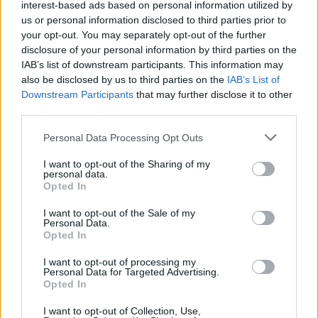
interest-based ads based on personal information utilized by
us or personal information disclosed to third parties prior to
Zahraniční investor chce v Kladně vybudovat
your opt-out. You may separately opt-out of the further
hliníkárnu
disclosure of your personal information by third parties on the
3.1.2001 15:45 | KLADNO (
ČIA
)
IAB’s list of downstream participants. This information may
Nový výrobní areál pravděpodobně vyroste v původní průmyslové
also be disclosed by us to third parties on the
IAB’s List of
zóně v Kladně. Výstavbu závodu na zpracování hliníku ve staré
kladenské průmyslové oblasti projednává v těchto dnech mexická
Downstream Participants
that may further disclose it to other
společnost
Nemak
se stávajícím majitelem
Poldi
, společností
third parties.
Scholz Stahlzentrum Ost (SZO).
Personal Data Processing Opt Outs
Biohovězí zatím prodává jen Hypernova
I want to opt-out of the Sharing of my
personal data.
2.1.2001 16:50 | PRAHA (EkoList)
Opted In
Pouze síť hypermarketů Hypernova v současné době nabízí
českému spotřebiteli hovězí maso z ekologických chovů. EkoListu
I want to opt-out of the Sale of my
to dnes potvrdila tisková mluvčí provozovatele hypermarketů
Personal Data.
Hypernova, firmy
Ahold ČR
, Alice Frišaufová. Hypernova je tak
Opted In
zatím průkopníkem trhu, neboť zatím jako jediná dokázala zajistit
zpracování masa poražených zvířat.
I want to opt-out of processing my
Personal Data for Targeted Advertising.
Opted In
Valašský král Polívka zachraňuje tradiční národní
strom
I want to opt-out of Collection, Use,