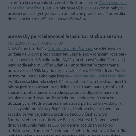
stromů a keřů v areálu staveniště. Rozhodla o tom
Česká inspekce
životního prostředí
(ČIŽP). "Pokuta ve výši 250 000 korun nabyla v
prosinci po složitých jednáních definitivně právní moci," potvrdila
dnes EkoListu mluvčí ČIŽP Eva Rolečková.
Šumavský park bilancoval letošní turistickou sezónu
19.12.2000 17:25 | VIMPERK (
ČIA
)
Návštěvnost turistů v
Národním parku Šumava
se v letošním roce
udržela na úrovni předchozích let. Stejně jako v loňském roce park
letos navštívilo 1,8 milionu lidí. Vyšší počet návštěvníků šumavský
park podle jeho mluvčího Zdeňka Kantoříka zatím zaznamenal
pouze v roce 1998, kdy do něj zavítalo ještě o 50 000 lidí víc. Podle
průzkumu Ústavu ekologie krajiny
Akademie věd České republiky
tvořila česká klientela celých 94 procent letošních turistů, z nich tři
pětiny jezdí na Šumavu pravidelně. Se službami parku, například
značením, informačními středisky, odpočívadly, informačními
tabulemi a pod. bylo podle průzkumu spokojeno 89 procent
dotázaných. "Hodně starostí měli strážci parku také s vodáky. K
jejich vysokému zájmu přispěl i fakt, že Vltava byla zejména na
začátku července jedinou sjízdnou řekou v Čechách. Od
Soumarského mostu do Nové Pece v některých červencových
dnech splouvalo řeku až 350 lodí denně, což už s vodáckou
turistikou snad ani nemělo nic společného," konstatoval Kantořík.