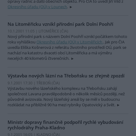
opravy radnic a další obecních objektů. Pro ČIA to uvedl Jiří Vild z
Okresního úřadu (OÚ) v Lounech
.
Na Litoměřicku vznikl přírodní park Dolní Poohří
10.1.2001 11:05 | LITOMĚŘICE (
ČIA
)
Nový přírodní park s názvem Dolní Poohří vznikl počátkem tohoto
roku vyhláškou
Okresního úřadu (OÚ) v Litoměřicích
. Jak pro ČIA
uvedla Eliška Košnerová z referátu životního prostředí OÚ, park se
nachází na katastru dvaceti obcí Litoměřicka a má výměru
necelých 40 kilometrů čtverečních.
Výstavba nových lázní na Třeboňsku se zřejmě zpozdí
9.1.2001 17:30 | TŘEBOŇ (
ČIA
)
Výstavbu nového lázeňského komplexu na Třeboňsku zahájí
společnost Lavana pravděpodobně o několik měsíců později, než
původně avizovala. Nový lázeňský areál by se měl v budoucnu
rozkládat na přibližně 90 ha mezi rybníky Opatovický a Svět.
Ministr dopravy finančně podpořil rychlé vybudování
rychlodráhy Praha-Kladno
9.1.2001 16:05 | KLADNO (
ČIA
)