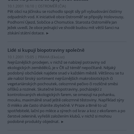
10.1.2001 16:10 | OSTROMĚŘ (
ČIA
)
Pět obcí na Jičínsku se rozhodlo spojit síly při vybudování čistírny
odpadních vod. K iniciativě obce Ostroměř se připojily Holovousy,
Podhorní Újezd, Sobčice a Chomutice. Starosta Ostroměře Jan
Ježek uvedl, že obce jednající ve shodě budou mít větší šanci na
získání státní dotace.
Lidé si kupují biopotraviny společně
10.1.2001 15:05 | PRAHA (EkoList)
Nejrůznějších prodejen, v nichž se nabízejí potraviny od
ekologických zemědělců, je v ČR už téměř nepočítaně. Nějaký
podobný obchůdek najdete snad v každém městě. Většinou se tu
ale nabízí široký sortiment nejrůznějších makrobiotických či
vegetariánských pochoutek, celozrnné pečivo či rozličné směsi
oříšků a rozinek. Skutečné biopotraviny, pocházející z
kontrolovaných ekologických farem, se omezují na pohanku,
mouku, maximálně snad ještě celozrnné těstoviny. Například sýry
či mléko ale často sháníte zbytečně. V Praze a Brně to už
spotřebitelé, lační po mléce a sýrech od krav a koz z ekofarem a po
čerstvé zelenině, vyřešili založením klubů, v nichž si mohou
podobné produkty objednat.