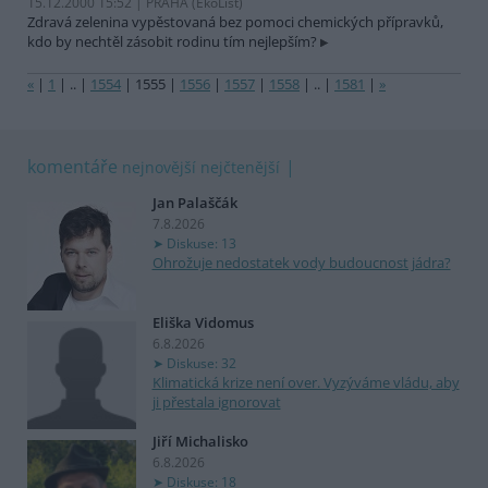
15.12.2000 15:52 | PRAHA (EkoList)
Zdravá zelenina vypěstovaná bez pomoci chemických přípravků,
kdo by nechtěl zásobit rodinu tím nejlepším?
«
|
1
|
..
|
1554
|
1555
|
1556
|
1557
|
1558
|
..
|
1581
|
»
komentáře
nejnovější
nejčtenější
Jan Palaščák
7.8.2026
Diskuse: 13
Ohrožuje nedostatek vody budoucnost jádra?
Eliška Vidomus
6.8.2026
Diskuse: 32
Klimatická krize není over. Vyzýváme vládu, aby
ji přestala ignorovat
Jiří Michalisko
6.8.2026
Diskuse: 18