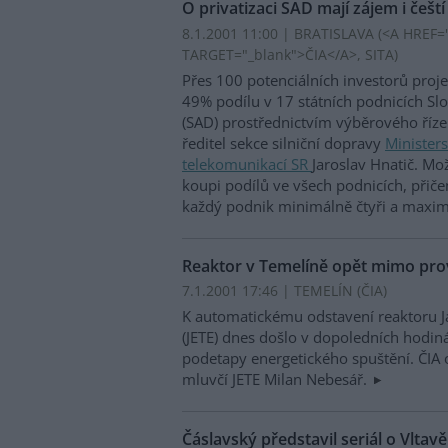
O privatizaci SAD mají zájem i čeští
8.1.2001 11:00 | BRATISLAVA (<A HREF="h
TARGET="_blank">ČIA</A>, SITA)
Přes 100 potenciálních investorů proj
49% podílu v 17 státních podnicích S
(SAD) prostřednictvím výběrového říze
ředitel sekce silniční dopravy
Ministers
telekomunikací SR
Jaroslav Hnatič. Mož
koupi podílů ve všech podnicích, přič
každý podnik minimálně čtyři a maxi
Reaktor v Temelíně opět mimo pr
7.1.2001 17:46 | TEMELÍN (
ČIA
)
K automatickému odstavení reaktoru J
(JETE) dnes došlo v dopoledních hodiná
podetapy energetického spuštění. ČIA 
mluvčí JETE Milan Nebesář.
Čáslavský představil seriál o Vltavě