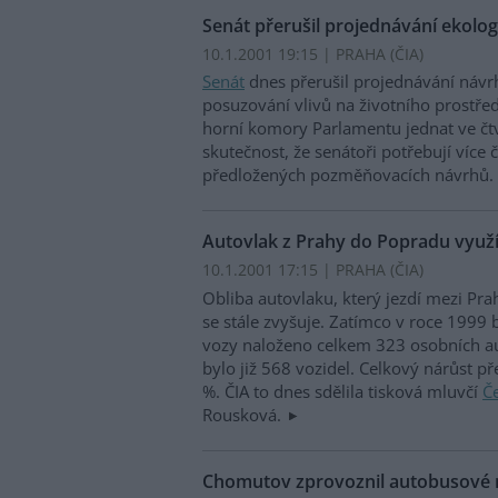
Senát přerušil projednávání ekolo
10.1.2001 19:15 | PRAHA (
ČIA
)
Senát
dnes přerušil projednávání náv
posuzování vlivů na životního prostře
horní komory Parlamentu jednat ve čt
skutečnost, že senátoři potřebují více
předložených pozměňovacích návrhů.
Autovlak z Prahy do Popradu využívá
10.1.2001 17:15 | PRAHA (
ČIA
)
Obliba autovlaku, který jezdí mezi P
se stále zvyšuje. Zatímco v roce 1999
vozy naloženo celkem 323 osobních a
bylo již 568 vozidel. Celkový nárůst př
%. ČIA to dnes sdělila tisková mluvčí
Č
Rousková.
Chomutov zprovoznil autobusové n