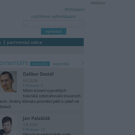
reklama
Přihlášení
rozšířené vyhledávání
a
partnerská sekce
komentáře
nejnovější
nejčtenější
Dalibor Dostál
8.8.2026
Diskuse: 2
Místo kosení vyprahlých
trávníků odstraňování invazních
evin. Změny klimatu promění péči o zeleň ve
ěstech
Jan Palaščák
7.8.2026
Diskuse: 13
Ohrožuje nedostatek vody