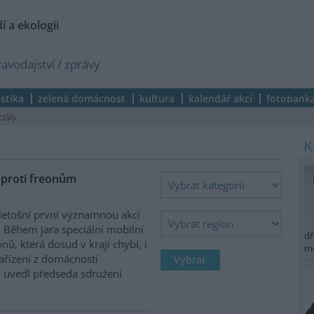
í a ekologii
ravodajství
/
zprávy
istika
zelená domácnost
kultura
kalendář akcí
fotobank
ciály
j proti freonům
 letošní první významnou akcí
. Během jara speciální mobilní
dř
nů, která dosud v kraji chybí, i
m
ařízení z domácností
 uvedl předseda sdružení