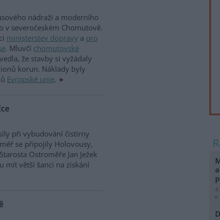
usového nádraží a moderního
lo v severočeském Chomutově.
ci
ministerstev dopravy
a
pro
se
. Mluvčí
chomutovské
edla, že stavby si vyžádaly
lionů korun. Náklady byly
dů
Evropské unie
.
čce
síly při vybudování čistírny
měř se připojily Holovousy,
Starosta Ostroměře Jan Ježek
M
 mít větší šanci na získání
a
p
4
ě
D