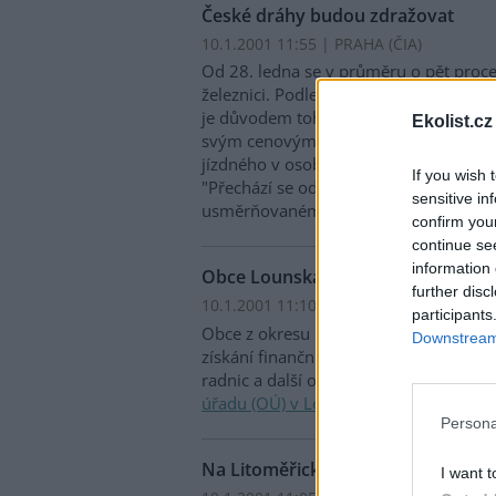
České dráhy budou zdražovat
10.1.2001 11:55 | PRAHA (
ČIA
)
Od 28. ledna se v průměru o pět proc
železnici. Podle tiskové mluvčí
Českých
je důvodem tohoto zdražení především
Ekolist.cz
svým cenovým výměrem změnilo způso
jízdného v osobní železniční dopravě 
If you wish 
"Přechází se od regulovaného jízdnéh
sensitive in
usměrňovanému," řekla Rousková ČIA
confirm you
continue se
information 
Obce Lounska využívají zdroje z f
further disc
10.1.2001 11:10 | LOUNY (
ČIA
)
participants
Obce z okresu Louny projevují i pro 
Downstream 
získání finančních prostředků z fondu
radnic a další obecních objektů. Pro ČIA
úřadu (OÚ) v Lounech
.
Persona
Na Litoměřicku vznikl přírodní par
I want t