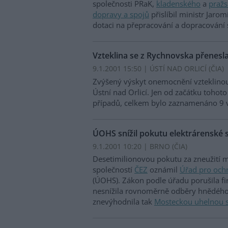
společnosti PRaK,
kladenského
a
pražs
dopravy a spojů
přislíbil ministr Jaro
dotaci na přepracování a dopracování 
Vzteklina se z Rychnovska přenesl
9.1.2001 15:50 | ÚSTÍ NAD ORLICÍ (
ČIA
)
Zvýšený výskyt onemocnění vzteklinou 
Ústní nad Orlicí. Jen od začátku toho
případů, celkem bylo zaznamenáno 9 
ÚOHS snížil pokutu elektrárenské 
9.1.2001 10:20 | BRNO (
ČIA
)
Desetimilionovou pokutu za zneužití 
společností
ČEZ
oznámil
Úřad pro och
(ÚOHS). Zákon podle úřadu porušila fi
nesnížila rovnoměrně odběry hnědého 
znevýhodnila tak
Mosteckou uhelnou 