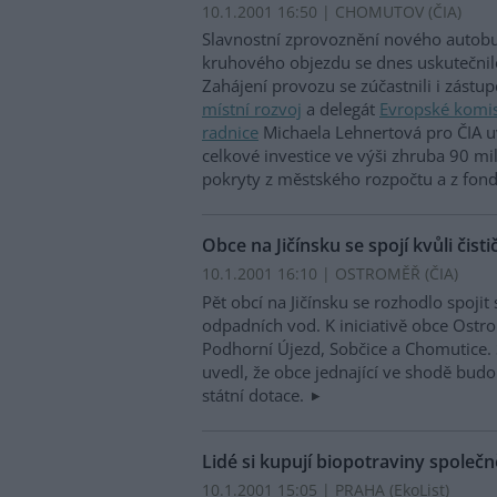
10.1.2001 16:50 | CHOMUTOV (
ČIA
)
Slavnostní zprovoznění nového autob
kruhového objezdu se dnes uskutečni
Zahájení provozu se zúčastnili i zástup
místní rozvoj
a delegát
Evropské komi
radnice
Michaela Lehnertová pro ČIA uv
celkové investice ve výši zhruba 90 mi
pokryty z městského rozpočtu a z fon
Obce na Jičínsku se spojí kvůli čisti
10.1.2001 16:10 | OSTROMĚŘ (
ČIA
)
Pět obcí na Jičínsku se rozhodlo spojit 
odpadních vod. K iniciativě obce Ostro
Podhorní Újezd, Sobčice a Chomutice. 
uvedl, že obce jednající ve shodě budou
státní dotace.
Lidé si kupují biopotraviny společn
10.1.2001 15:05 | PRAHA (EkoList)