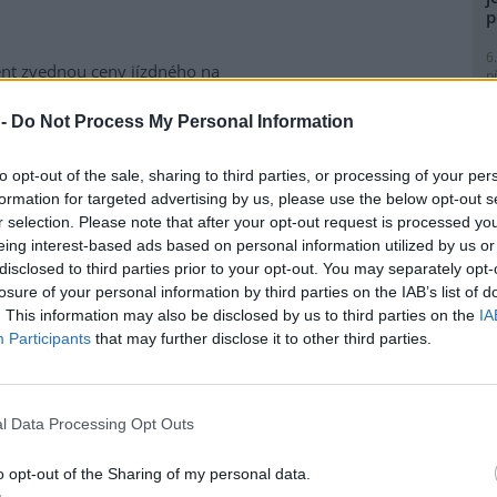
p
6
ent zvednou ceny jízdného na
p
 drah
(ČD) Martiny Rouskové
R
p
 to, že
Ministerstvo financí
 -
Do Not Process My Personal Information
l
b, jakým se mají ceny
v budoucnu stanovovat.
to opt-out of the sale, sharing to third parties, or processing of your per
o k jízdnému
formation for targeted advertising by us, please use the below opt-out s
.
r selection. Please note that after your opt-out request is processed y
eing interest-based ads based on personal information utilized by us or
8
disclosed to third parties prior to your opt-out. You may separately opt-
ondu rozvoje venkova
K
losure of your personal information by third parties on the IAB’s list of
O
. This information may also be disclosed by us to third parties on the
IA
rok 2001 velký zájem o možnost
9
Participants
that may further disclose it to other third parties.
 rozvoje venkova na opravy
O
s
 to uvedl Jiří Vild z
Okresního
1
l Data Processing Opt Outs
(
H
k Dolní Poohří
p
o opt-out of the Sharing of my personal data.
a