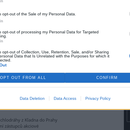
In
ohří vznikl počátkem tohoto
v Litoměřicích
. Jak pro ČIA
o opt-out of the Sale of my Personal Data.
otního prostředí OÚ, park se
In
měřicka a má výměru necelých
to opt-out of processing my Personal Data for Targeted
ing.
In
u se zřejmě zpozdí
o opt-out of Collection, Use, Retention, Sale, and/or Sharing
ersonal Data that Is Unrelated with the Purposes for which it
lected.
 na Třeboňsku zahájí
Out
kolik měsíců později, než
ál by se měl v budoucnu
OPT OUT FROM ALL
CONFIRM
íky Opatovický a Svět.
Data Deletion
Data Access
Privacy Policy
 rychlé vybudování
chlodráhy z Kladna do Prahy
ní zástupců akciové