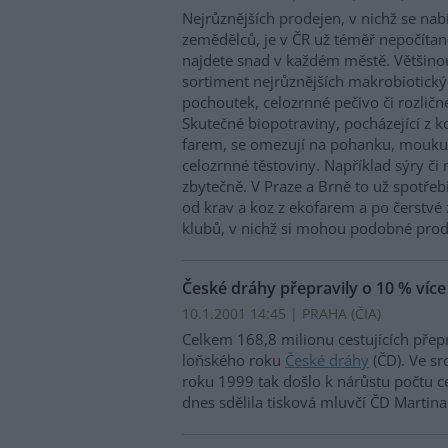
Nejrůznějších prodejen, v nichž se nab
zemědělců, je v ČR už téměř nepočít
najdete snad v každém městě. Většinou 
sortiment nejrůznějších makrobiotický
pochoutek, celozrnné pečivo či rozličn
Skutečné biopotraviny, pocházející z 
farem, se omezují na pohanku, mouku
celozrnné těstoviny. Například sýry či 
zbytečně. V Praze a Brně to už spotřebi
od krav a koz z ekofarem a po čerstvé 
klubů, v nichž si mohou podobné pro
České dráhy přepravily o 10 % víc
10.1.2001 14:45 | PRAHA (
ČIA
)
Celkem 168,8 milionu cestujících přep
loňského roku
České dráhy
(ČD). Ve s
roku 1999 tak došlo k nárůstu počtu ces
dnes sdělila tisková mluvčí ČD Martin