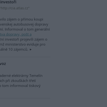
 investoři
ttp://cia.atlas.cz"
evilo zájem o přímou koupi
lovenskej autobusovej dopravy
ní. Informoval o tom generální
tva dopravy, pošt a
ní investoři projevili zájem o
emž ministerstvo eviduje pro
málně 10 zájemců.
ovoz
aderné elektrárny Temelín
ch při zkouškách třetí
o tom informoval tiskový