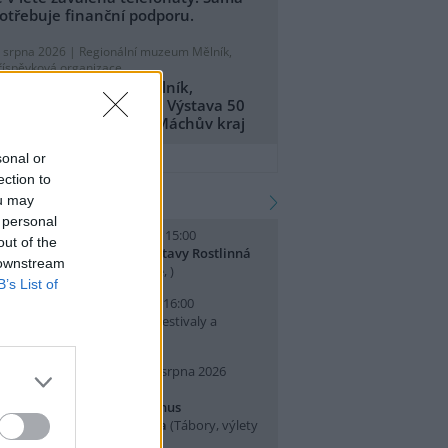
otřebuje finanční podporu.
. srpna 2026 |
Regionální muzeum Mělník,
říspěvková organizace
egionální muzeum Mělník,
říspěvková organizace: Výstava 50
et CHKO Kokořínsko - Máchův kraj
přidat tiskovou zprávu
sonal or
ection to
kalendář akcí
ou may
 personal
. srpna 2026 (sobota) 14:00 - 15:00
out of the
omentované prohlídky výstavy Rostlinná
 downstream
dysea
(Přednášky a diskuse, )
B’s List of
. srpna 2026 (neděle) 10:00 - 16:00
slava Světového dne lvů
(Festivaly a
lavnosti, Praha 7 )
0. srpna 2026 (pondělí) - 14. srpna 2026
pátek)
rajeme si v Pralese - 2. turnus
říměstského letního tábora
(Tábory, výlety
 pobytové akce, Praha 19 )