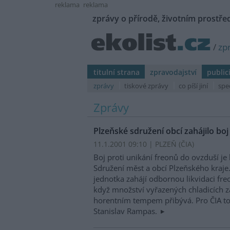
reklama
reklama
zprávy o přírodě, životním prostřed
/
zp
titulní strana
zpravodajství
public
zprávy
tiskové zprávy
co píší jiní
spe
Zprávy
Plzeňské sdružení obcí zahájilo bo
11.1.2001 09:10 | PLZEŇ (
ČIA
)
Boj proti unikání freonů do ovzduší je
Sdružení měst a obcí Plzeňského kraje
jednotka zahájí odbornou likvidaci freo
když množství vyřazených chladicích z
horentním tempem přibývá. Pro ČIA to
Stanislav Rampas.