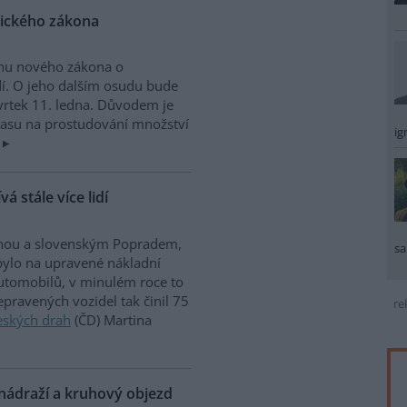
gického zákona
rhu nového zákona o
dí. O jeho dalším osudu bude
vrtek 11. ledna. Důvodem je
 času na prostudování množství
ig
 stále více lidí
rahou a slovenským Popradem,
sa
 bylo na upravené nákladní
utomobilů, v minulém roce to
epravených vozidel tak činil 75
re
eských drah
(ČD) Martina
ádraží a kruhový objezd