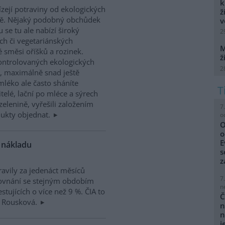
k
ízejí potraviny od ekologických
ž
aně. Nějaký podobný obchůdek
v
se tu ale nabízí široký
2
ch či vegetariánských
M
é směsi oříšků a rozinek.
ž
kontrolovaných ekologických
2
, maximálně snad ještě
mléko ale často sháníte
telé, lační po mléce a sýrech
zelenině, vyřešili založením
7
dukty objednat.
o
O
o
E
e nákladu
s
z
ravily za jedenáct měsíců
7
rovnání se stejným obdobím
n
tujících o více než 9 %. ČIA to
Č
a Rousková.
n
n
j