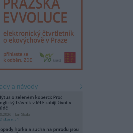
rady a návody
ýtus o zeleném koberci: Proč
nglický trávník v létě zabíjí život v
ůdě
.8.2026 | Jan Skala
Diskuse: 34
opady horka a sucha na přírodu jsou