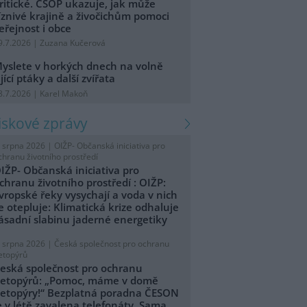
ritické. ČSOP ukazuje, jak může
íznivé krajině a živočichům pomoci
eřejnost i obce
9.7.2026 | Zuzana Kučerová
yslete v horkých dnech na volně
ijící ptáky a další zvířata
8.7.2026 | Karel Makoň
tiskové zprávy
. srpna 2026 |
OIŽP- Občanská iniciativa pro
chranu životního prostředí
IŽP- Občanská iniciativa pro
chranu životního prostředí : OIŽP:
vropské řeky vysychají a voda v nich
e otepluje: Klimatická krize odhaluje
ásadní slabinu jaderné energetiky
. srpna 2026 |
Česká společnost pro ochranu
etopýrů
eská společnost pro ochranu
etopýrů: „Pomoc, máme v domě
etopýry!“ Bezplatná poradna ČESON
e v létě zavalena telefonáty. Sama