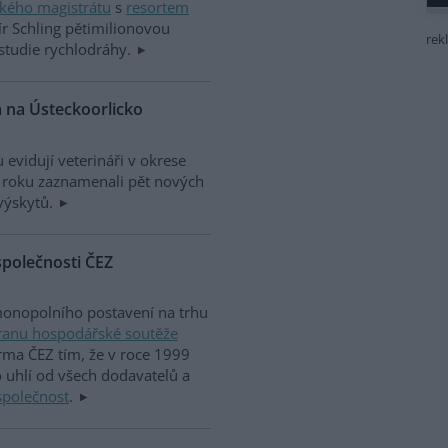
kého magistrátu
s
resortem
mír Schling pětimilionovou
rek
studie rychlodráhy.
a na Ústeckoorlicko
evidují veterináři v okrese
to roku zaznamenali pět nových
výskytů.
společnosti ČEZ
monopolního postavení na trhu
ranu hospodářské soutěže
rma ČEZ tím, že v roce 1999
uhlí od všech dodavatelů a
společnost
.