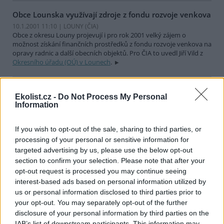
Obce Lounska využívají zdroje z fondu rozvoje venkova
10.1.2001 11:10 | LOUNY (
ČIA
)
Obce z okresu Louny projevují i pro rok 2001 velký zájem o
možnost získání finančních prostředků z fondu rozvoje venkova na
opravy radnic a další obecních objektů. Pro ČIA to uvedl Jiří Vild z
Okresního úřadu (OÚ) v Lounech
.
Na Litoměřicku vznikl přírodní park Dolní Poohří
Ekolist.cz -
Do Not Process My Personal
10.1.2001 11:05 | LITOMĚŘICE (
ČIA
)
Information
Nový přírodní park s názvem Dolní Poohří vznikl počátkem tohoto
roku vyhláškou
Okresního úřadu (OÚ) v Litoměřicích
. Jak pro ČIA
uvedla Eliška Košnerová z referátu životního prostředí OÚ, park se
If you wish to opt-out of the sale, sharing to third parties, or
nachází na katastru dvaceti obcí Litoměřicka a má výměru
processing of your personal or sensitive information for
necelých 40 kilometrů čtverečních.
targeted advertising by us, please use the below opt-out
section to confirm your selection. Please note that after your
opt-out request is processed you may continue seeing
Výstavba nových lázní na Třeboňsku se zřejmě zpozdí
interest-based ads based on personal information utilized by
9.1.2001 17:30 | TŘEBOŇ (
ČIA
)
us or personal information disclosed to third parties prior to
Výstavbu nového lázeňského komplexu na Třeboňsku zahájí
your opt-out. You may separately opt-out of the further
společnost Lavana pravděpodobně o několik měsíců později, než
disclosure of your personal information by third parties on the
původně avizovala. Nový lázeňský areál by se měl v budoucnu
rozkládat na přibližně 90 ha mezi rybníky Opatovický a Svět.
IAB’s list of downstream participants. This information may