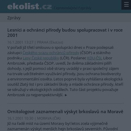
☰
/
zpravodajství
/
zprávy
Zprávy
Lesníci a ochránci přírody budou spolupracovat i v roce
2001
16.1.2001 13:27 | PRAHA (EkoList)
V pořadí již třetí smlouvu o spolupráci dnes v Praze podepsali
zástupci
Českého svazu ochránců přírody
(ČSOP) a státního
podniku
Lesy České republiky
(LČR). Poslanec
KDU-ČSL
Libor
Ambrozek, předseda ČSOP, uvedl, že dvěma základními pilíři
dohody, s jejíž pomocí obě strany uvádějí v praxi společný zájem
na trvale udržitelném využívání přírody, jsou ochrana biodiverzity
a environmentální osvěta. Letos poprvé byla vyhlášena ekologická
soutěž Zlatý list i pro základní školy a mladé ochránce přírody, kteří
se sdružují v ekologických oddílech. Tuto část projektu považuje
Ambrozek za nejperspektivnější.
Ornitologové zaznamenali výskyt brkoslavů na Moravě
16.1.2001 10:30 | MORAVA (
ČIA
)
Již na řadě míst na území Moravy byl letos zcela výjimečně
zaznamenán výskyt menších hejn brkoslavů severních. Původní