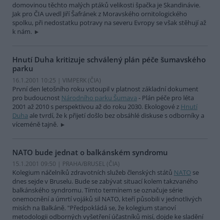
domovinou těchto malých ptáků velikosti špačka je Skandinávie.
Jak pro ČIA uvedl Jiří Šafránek z Moravského ornitologického
spolku, při nedostatku potravy na severu Evropy se však stěhují až
k nám.
Hnutí Duha kritizuje schválený plán péče šumavského
parku
16.1.2001 10:25 | VIMPERK (
ČIA
)
První den letošního roku vstoupil v platnost základní dokument
pro budoucnost
Národního parku Šumava
- Plán péče pro léta
2001 až 2010 s perspektivou až do roku 2030. Ekologové z
Hnutí
Duha
ale tvrdí, že k přijetí došlo bez obsáhlé diskuse s odborníky a
víceméně tajně.
NATO bude jednat o balkánském syndromu
15.1.2001 09:50 | PRAHA/BRUSEL (
ČIA
)
Kolegium náčelníků zdravotních služeb členských států
NATO
se
dnes sejde v Bruselu. Bude se zabývat situací kolem takzvaného
balkánského syndromu. Tímto termínem se označuje série
onemocnění a úmrtí vojáků sil NATO, kteří působili v jednotlivých
misích na Balkáně. "Předpokládá se, že kolegium stanoví
metodologii odborných vyšetření účastníků misí, dojde ke sladění