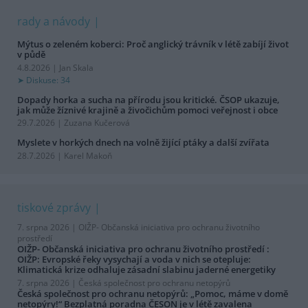
rady a návody
Mýtus o zeleném koberci: Proč anglický trávník v létě zabíjí život
v půdě
4.8.2026 | Jan Skala
Diskuse: 34
Dopady horka a sucha na přírodu jsou kritické. ČSOP ukazuje,
jak může žíznivé krajině a živočichům pomoci veřejnost i obce
29.7.2026 | Zuzana Kučerová
Myslete v horkých dnech na volně žijící ptáky a další zvířata
28.7.2026 | Karel Makoň
tiskové zprávy
7. srpna 2026 |
OIŽP- Občanská iniciativa pro ochranu životního
prostředí
OIŽP- Občanská iniciativa pro ochranu životního prostředí :
OIŽP: Evropské řeky vysychají a voda v nich se otepluje:
Klimatická krize odhaluje zásadní slabinu jaderné energetiky
7. srpna 2026 |
Česká společnost pro ochranu netopýrů
Česká společnost pro ochranu netopýrů: „Pomoc, máme v domě
netopýry!“ Bezplatná poradna ČESON je v létě zavalena