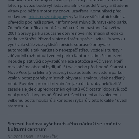
letech provozu bude vyhledávaná silnička podél Vltavy a Studené
Vltavy pro běžné motoristy znovu uzavřena. Komunikaci před
nedávném
ministerstvo dopravy
vyřadilo ze sítě státních silnic a
převedlo pod naši správu," informoval mluvčí šumavského parku
Zdeněk Kantořík a dodal, že změna režimu nastane 24. května
2001. Správy parku současně otevře nové informační středisko
parku ve Stožci. Převod silnice od státu správci uvítali. "Vozovku
využívalo stále více cyklistů i pěších, současně přibývalo
automobilů a tak narůstalo nebezpečí střetu vozidel s turisty,"
zdůvodnil rozhodnutí vedení parku Kantořík s tím, že omezení
nebude platit vůči obyvatelům Pece a Stožce a vůči všem, kteří
mezi oběma obcemi bydlí, ať již trvale nebo přechodně. Starostu
Nové Pece Jana Jelena (nezávislý) sice potěšilo, že vedení parku
vzalo v potaz potřeby místních obyvatel, změnou však nadšený
není. "Povolení pro místní vnímám jako úlitbu, aby nekřičeli. V
zásadě ale jde o upřednostnění cyklistů vůči ostatní dopravě, což
není pro všechny rovné. Šťastné řešení to není ani vzhledem k
velkému počtu houbařů a konečně i rybářů v této lokalitě," uvedl
starosta.
Secesní budova vyšehradského nádraží se změní v
kulturní centrum
3.1.2001 18:05 | PRAHA (
ČIA
)