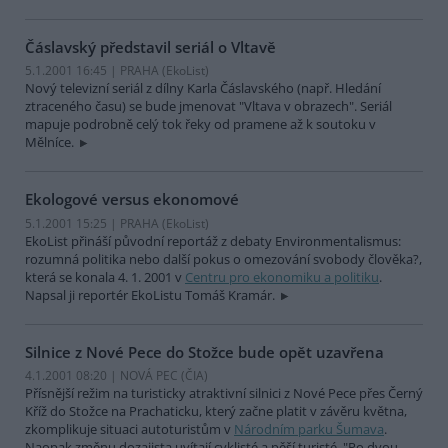
Čáslavský představil seriál o Vltavě
5.1.2001 16:45 | PRAHA (EkoList)
Nový televizní seriál z dílny Karla Čáslavského (např. Hledání
ztraceného času) se bude jmenovat "Vltava v obrazech". Seriál
mapuje podrobně celý tok řeky od pramene až k soutoku v
Mělníce.
Ekologové versus ekonomové
5.1.2001 15:25 | PRAHA (EkoList)
EkoList přináší původní reportáž z debaty Environmentalismus:
rozumná politika nebo další pokus o omezování svobody člověka?,
která se konala 4. 1. 2001 v
Centru pro ekonomiku a politiku
.
Napsal ji reportér EkoListu Tomáš Kramár.
Silnice z Nové Pece do Stožce bude opět uzavřena
4.1.2001 08:20 | NOVÁ PEC (
ČIA
)
Přísnější režim na turisticky atraktivní silnici z Nové Pece přes Černý
Kříž do Stožce na Prachaticku, který začne platit v závěru května,
zkomplikuje situaci autoturistům v
Národním parku Šumava
.
Naopak změnu dozajista uvítají cyklisté a pěší turisté. "Po dvou