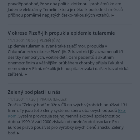
pravděpodobné, že se oba politici dotknou i problémů kolem
Jaderné elektrárny Temelín, která je několik posledních měsíců
příčinou poměrně napjatých česko-rakouských vztahů.
V okrese Plzeň-jih propukla epidemie tularemie
11.1.2001 19:50 | PLZEŇ (
ČIA
)
Epidemie tularemie, zvané také zaječí mor, propukla v
Chlumčanech v okrese Plzeň-jih. Zdravotníci již zaznamenali tři
desítky nemocných, včetně dětí. Osm pacientů s akutním
onemocněním a vážnějším průběhem choroby přijala Fakultní
nemocnice v Plzni, několik jich hospitalizovala i další zdravotnická
zařízení.
Zelený bod platí i u nás
11.1.2001 17:20 | PRAHA (EkoList)
Značku "Zelený bod" může v ČR na svých výrobcích používat 131
firem. Ty jsou totiž členy systému sběru obalových odpadů
Eko-
Kom
. Systém provozuje stejnojmenná akciová společnost od
dubna 1999. V září 2000 získala od mezinárodní asociace Pro
Europe právo používat pro výrobky svých členů značku Zelený
bod.