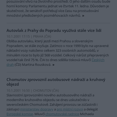
posuzování vlivů na životního prostředí. O jeho dalším osudu bude
horní komory Parlamentu jednat ve čtvrtek 11. ledna. Důvodem je
skutečnost, že senátoři potřebují více času na prostudování
množství předložených pozměňovacích návrhů.
Autovlak z Prahy do Popradu využívá stále více lidí
10.1.2001 17:15 | PRAHA (
ČIA
)
Obliba autovlaku, který jezdí mezi Prahou a slovenským
Popradem, se stále zvyšuje. Zatímco v roce 1999 bylo na upravené
nákladní vozy naloženo celkem 323 osobních automobilů, v
minulém roce to bylo již 568 vozidel. Celkový nárůst přepravených
vozidel tak činil 75 %. ČIA to dnes sdělila tisková mluvčí
Českých
drah
(ČD) Martina Rousková.
Chomutov zprovoznil autobusové nádraží a kruhový
objezd
10.1.2001 16:50 | CHOMUTOV (
ČIA
)
Slavnostní zprovoznění nového autobusového nádraží a
moderního kruhového objezdu se dnes uskutečnilo v
severočeském Chomutově. Zahájení provozu se zúčastnili i
zástupci
ministerstev dopravy
a
pro místní rozvoj
a delegát
Evropské komise
. Mluvčí
chomutovské radnice
Michaela