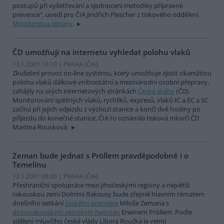
postupů při vyšetřování a sjednocení metodiky přípravné
prevence", uvedl pro ČIA Jindřich Plescher z tiskového oddělení
Ministerstva obrany
.
ČD umožňují na internetu vyhledat polohu vlaků
13.1.2001 10:10 | PRAHA (
ČIA
)
Zkušební provoz on-line systému, který umožňuje zjistit okamžitou
polohu vlaků dálkové vnitrostátní a mezinárodní osobní přepravy,
zahájily na svých internetových stránkách
České dráhy
(ČD).
Monitorování spěšných vlaků, rychlíků, expresů, vlaků IC a EC a SC
začíná při jejich odjezdu z výchozí stanice a končí dvě hodiny po
příjezdu do konečné stanice. ČIA to oznámila tisková mluvčí ČD
Martina Rousková.
Zeman bude jednat s Pröllem pravděpodobně i o
Temelínu
12.1.2001 08:00 | PRAHA (
ČIA
)
Přeshraniční spolupráce mezi jihočeskými regiony a největší
rakouskou zemí Dolními Rakousy bude zřejmě hlavním tématem
dnešního setkání
českého premiéra
Miloše Zemana s
dolnorakouským zemským hejtman
Erwinem Pröllem. Podle
sdělení mluvčího české vlády Libora Roučka je velmi