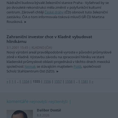
Nádražní budova bývalé železniční stanice Praha - Vyšehrad by se
po dvouleté rekonstrukci měla změnit v polyfunkční kulturní
centrum. Zároveň chtějí
České dráhy
(ČD) obnovit tuto železniční
zastávku. ČIA o tom informovala tisková mluvčí GŘ ČD Martina
Rousková.
Zahraniční investor chce v Kladně vybudovat
hliníkárnu
3.1.2001 15:45 | KLADNO (
ČIA
)
Nový výrobní areál pravděpodobně vyroste v původní průmyslové
zóně v Kladně. Výstavbu závodu na zpracování hliníku ve staré
kladenské průmyslové oblasti projednává v těchto dnech mexická
společnost
Nemak
se stávajícím majitelem
Poldi
, společností
Scholz Stahlzentrum Ost (SZO).
«
|
1
|
..
|
1554
|
1555
|
1556
|
1557
|
1558
|
..
|
1581
|
»
komentáře
nejnovější
nejčtenější
Dalibor Dostál
8.8.2026