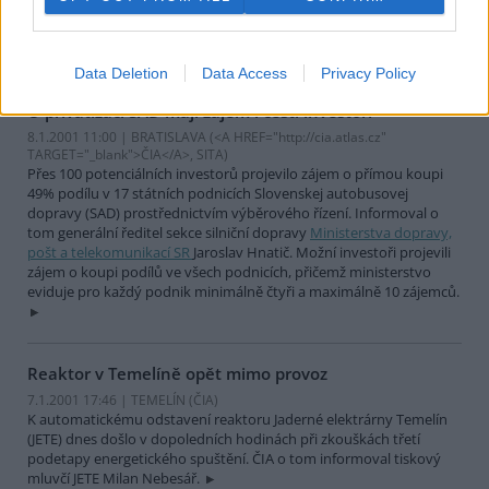
soutěže
(ÚOHS). Zákon podle úřadu porušila firma ČEZ tím, že v
roce 1999 nesnížila rovnoměrně odběry hnědého uhlí od všech
dodavatelů a znevýhodnila tak
Mosteckou uhelnou společnost
.
Data Deletion
Data Access
Privacy Policy
O privatizaci SAD mají zájem i čeští investoři
8.1.2001 11:00 | BRATISLAVA (<A HREF="http://cia.atlas.cz"
TARGET="_blank">ČIA</A>, SITA)
Přes 100 potenciálních investorů projevilo zájem o přímou koupi
49% podílu v 17 státních podnicích Slovenskej autobusovej
dopravy (SAD) prostřednictvím výběrového řízení. Informoval o
tom generální ředitel sekce silniční dopravy
Ministerstva dopravy,
pošt a telekomunikací SR
Jaroslav Hnatič. Možní investoři projevili
zájem o koupi podílů ve všech podnicích, přičemž ministerstvo
eviduje pro každý podnik minimálně čtyři a maximálně 10 zájemců.
Reaktor v Temelíně opět mimo provoz
7.1.2001 17:46 | TEMELÍN (
ČIA
)
K automatickému odstavení reaktoru Jaderné elektrárny Temelín
(JETE) dnes došlo v dopoledních hodinách při zkouškách třetí
podetapy energetického spuštění. ČIA o tom informoval tiskový
mluvčí JETE Milan Nebesář.