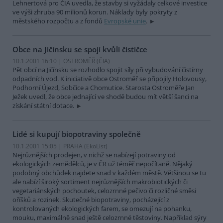
Lehnertová pro ČIA uvedla, že stavby si vyžádaly celkové investice
ve výši zhruba 90 milionů korun. Náklady byly pokryty z
městského rozpočtu a z fondů
Evropské unie
.
Obce na Jičínsku se spojí kvůli čističce
10.1.2001 16:10 | OSTROMĚŘ (
ČIA
)
Pět obcí na Jičínsku se rozhodlo spojit síly při vybudování čistírny
odpadních vod. K iniciativě obce Ostroměř se připojily Holovousy,
Podhorní Újezd, Sobčice a Chomutice. Starosta Ostroměře Jan
Ježek uvedl, že obce jednající ve shodě budou mít větší šanci na
získání státní dotace.
Lidé si kupují biopotraviny společně
10.1.2001 15:05 | PRAHA (EkoList)
Nejrůznějších prodejen, v nichž se nabízejí potraviny od
ekologických zemědělců, je v ČR už téměř nepočítaně. Nějaký
podobný obchůdek najdete snad v každém městě. Většinou se tu
ale nabízí široký sortiment nejrůznějších makrobiotických či
vegetariánských pochoutek, celozrnné pečivo či rozličné směsi
oříšků a rozinek. Skutečné biopotraviny, pocházející z
kontrolovaných ekologických farem, se omezují na pohanku,
mouku, maximálně snad ještě celozrnné těstoviny. Například sýry