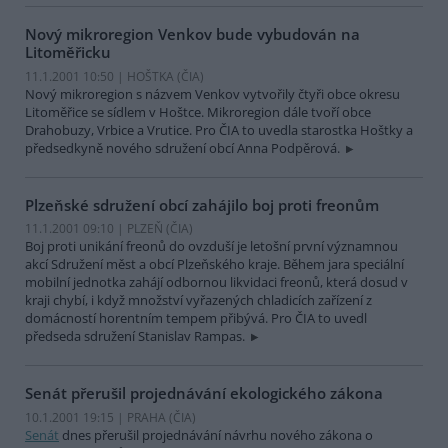
Nový mikroregion Venkov bude vybudován na
Litoměřicku
11.1.2001 10:50 | HOŠTKA (
ČIA
)
Nový mikroregion s názvem Venkov vytvořily čtyři obce okresu
Litoměřice se sídlem v Hoštce. Mikroregion dále tvoří obce
Drahobuzy, Vrbice a Vrutice. Pro ČIA to uvedla starostka Hoštky a
předsedkyně nového sdružení obcí Anna Podpěrová.
Plzeňské sdružení obcí zahájilo boj proti freonům
11.1.2001 09:10 | PLZEŇ (
ČIA
)
Boj proti unikání freonů do ovzduší je letošní první významnou
akcí Sdružení měst a obcí Plzeňského kraje. Během jara speciální
mobilní jednotka zahájí odbornou likvidaci freonů, která dosud v
kraji chybí, i když množství vyřazených chladicích zařízení z
domácností horentním tempem přibývá. Pro ČIA to uvedl
předseda sdružení Stanislav Rampas.
Senát přerušil projednávání ekologického zákona
10.1.2001 19:15 | PRAHA (
ČIA
)
Senát
dnes přerušil projednávání návrhu nového zákona o