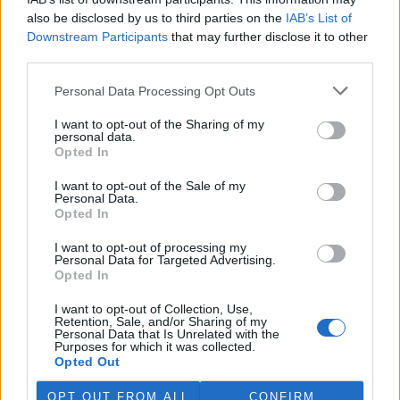
also be disclosed by us to third parties on the
IAB’s List of
Downstream Participants
that may further disclose it to other
Ministr dopravy finančně podpořil rychlé vybudování
third parties.
rychlodráhy Praha-Kladno
9.1.2001 16:05 | KLADNO (
ČIA
)
Personal Data Processing Opt Outs
Dlouhou dobu připravovaný projekt rychlodráhy z Kladna do
Prahy se dočkal výrazného posunu. Při jednání zástupců akciové
I want to opt-out of the Sharing of my
společnosti PRaK,
kladenského
a
pražského magistrátu
s
resortem
personal data.
dopravy a spojů
přislíbil ministr Jaromír Schling pětimilionovou
Opted In
dotaci na přepracování a dopracování studie rychlodráhy.
I want to opt-out of the Sale of my
Personal Data.
Opted In
Vzteklina se z Rychnovska přenesla na Ústeckoorlicko
9.1.2001 15:50 | ÚSTÍ NAD ORLICÍ (
ČIA
)
I want to opt-out of processing my
Zvýšený výskyt onemocnění vzteklinou evidují veterináři v okrese
Personal Data for Targeted Advertising.
Ústní nad Orlicí. Jen od začátku tohoto roku zaznamenali pět
Opted In
nových případů, celkem bylo zaznamenáno 9 výskytů.
I want to opt-out of Collection, Use,
Retention, Sale, and/or Sharing of my
Personal Data that Is Unrelated with the
ÚOHS snížil pokutu elektrárenské společnosti ČEZ
Purposes for which it was collected.
9.1.2001 10:20 | BRNO (
ČIA
)
Opted Out
Desetimilionovou pokutu za zneužití monopolního postavení na
trhu společností
ČEZ
oznámil
Úřad pro ochranu hospodářské
OPT OUT FROM ALL
CONFIRM