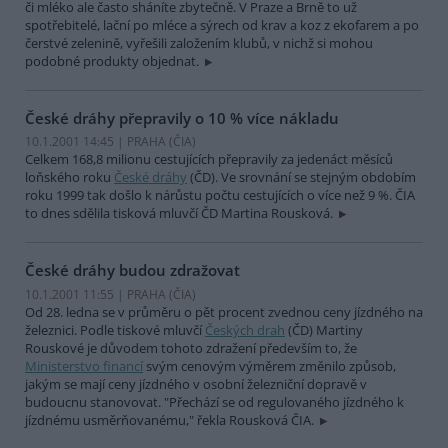
či mléko ale často sháníte zbytečně. V Praze a Brně to už
spotřebitelé, lační po mléce a sýrech od krav a koz z ekofarem a po
čerstvé zelenině, vyřešili založením klubů, v nichž si mohou
podobné produkty objednat.
České dráhy přepravily o 10 % více nákladu
10.1.2001 14:45 | PRAHA (
ČIA
)
Celkem 168,8 milionu cestujících přepravily za jedenáct měsíců
loňského roku
České dráhy
(ČD). Ve srovnání se stejným obdobím
roku 1999 tak došlo k nárůstu počtu cestujících o více než 9 %. ČIA
to dnes sdělila tisková mluvčí ČD Martina Rousková.
České dráhy budou zdražovat
10.1.2001 11:55 | PRAHA (
ČIA
)
Od 28. ledna se v průměru o pět procent zvednou ceny jízdného na
železnici. Podle tiskové mluvčí
Českých drah
(ČD) Martiny
Rouskové je důvodem tohoto zdražení především to, že
Ministerstvo financí
svým cenovým výměrem změnilo způsob,
jakým se mají ceny jízdného v osobní železniční dopravě v
budoucnu stanovovat. "Přechází se od regulovaného jízdného k
jízdnému usměrňovanému," řekla Rousková ČIA.