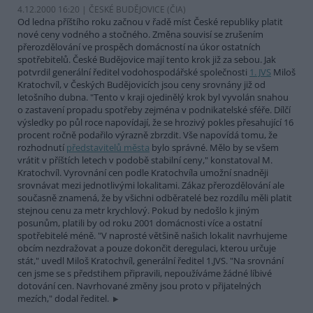
4.12.2000 16:20 | ČESKÉ BUDĚJOVICE (
ČIA
)
Od ledna příštího roku začnou v řadě míst České republiky platit
nové ceny vodného a stočného. Změna souvisí se zrušením
přerozdělování ve prospěch domácností na úkor ostatních
spotřebitelů. České Budějovice mají tento krok již za sebou. Jak
potvrdil generální ředitel vodohospodářské společnosti
1. JVS
Miloš
Kratochvíl, v Českých Budějovicích jsou ceny srovnány již od
letošního dubna. "Tento v kraji ojedinělý krok byl vyvolán snahou
o zastavení propadu spotřeby zejména v podnikatelské sféře. Dílčí
výsledky po půl roce napovídají, že se hrozivý pokles přesahující 16
procent ročně podařilo výrazně zbrzdit. Vše napovídá tomu, že
rozhodnutí
představitelů města
bylo správné. Mělo by se všem
vrátit v příštích letech v podobě stabilní ceny," konstatoval M.
Kratochvíl. Vyrovnání cen podle Kratochvíla umožní snadněji
srovnávat mezi jednotlivými lokalitami. Zákaz přerozdělování ale
současně znamená, že by všichni odběratelé bez rozdílu měli platit
stejnou cenu za metr krychlový. Pokud by nedošlo k jiným
posunům, platili by od roku 2001 domácnosti více a ostatní
spotřebitelé méně. "V naprosté většině našich lokalit navrhujeme
obcím nezdražovat a pouze dokončit deregulaci, kterou určuje
stát," uvedl Miloš Kratochvíl, generální ředitel 1.JVS. "Na srovnání
cen jsme se s předstihem připravili, nepoužíváme žádné líbivé
dotování cen. Navrhované změny jsou proto v přijatelných
mezích," dodal ředitel.