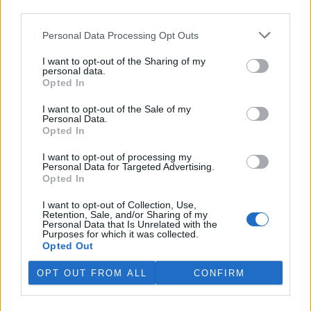
hodinkami Trophy zabývat poté, co v úterý obdržel upozornění
third parties.
Mezinárodní agentury pro atomovou energii
(MAAE), že ve Francii
kontaminované hodinky prodává ve svých supermarketech
Personal Data Processing Opt Outs
společnost
Carrefour
. Carrefour vlastní několik hypermarketů i v
ČR.
I want to opt-out of the Sharing of my
personal data.
Opted In
Aukce výtvarníků na podporu zvířat v tísni
7.12.2000 13:30 | PRAHA (
ČIA
)
I want to opt-out of the Sale of my
Aukce výtvarných děl na pomoc zvířatům v tísni se uskuteční 9.
Personal Data.
Opted In
prosince ve 13. hodin na Žofíně - Slovanském ostrově.
I want to opt-out of processing my
Personal Data for Targeted Advertising.
Carrefour prodává radioaktivní hodinky
Opted In
6.12.2000 15:31 | PRAHA (EkoList)
Státní úřad pro jadernou bezpečnost
(SÚJB) varoval na základě
I want to opt-out of Collection, Use,
informací
Mezinárodní agentury pro atomovou energii
(MAAE)
Retention, Sale, and/or Sharing of my
Personal Data that Is Unrelated with the
před nákupem hodinek značky Trophy, které prodává francouzská
Purposes for which it was collected.
firma
Carrefour
.
Francouzský úřad pro ochranu před ionizujícím
Opted Out
zářením
(OPRI) totiž zjistil, že řemínky těchto hodinek jsou
kontaminovány radioaktivním kobaltem 60. OPRI vyzval
OPT OUT FROM ALL
CONFIRM
francouzské zákazníky k tomu, aby hodinky vraceli do prodejen
Carrefour. Hodinky Trophy se sestavovaly v Hongkongu.