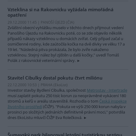
Vzteklina si na Rakovnicku vyžádala mimořádná
opatření
29.12.2000 11:45 | PANOŠÍ ÚJEZD (
ČIA
)
Zvláštní obecní vyhlášku muselo v těchto dnech přijmout vedení
Panošího Újezdu na Rakovnicku poté, co se zde objevilo několik
případů nákazy vzteklinou u domácích zvířat. Celý případ začal u
osmičlenné rodiny, kde zaútočila kočka na dvě dívky ve věku 17 a
19 let. "Následná pitva prokázala, že bylo zvíře nakaženo
vzteklinou. Stejný nález byl zjištěn u další kočky," uvedl Tomáš
Polák z rakovnické veterinární správy.
Stavitel Cibulky dostal pokutu čtvrt miliónu
22.12.2000 10:53 | PRAHA (EkoList)
Investor stavby Bydlení Cibulka, společnost
Metrostav - Intertrade
musí zaplatit pokutu 250 tisíc korun za neoprávněné vykácení 180
stromů a keřů v areálu staveniště. Rozhodla o tom
Česká inspekce
životního prostředí
(ČIŽP). "Pokuta ve výši 250 000 korun nabyla v
prosinci po složitých jednáních definitivně právní moci," potvrdila
dnes EkoListu mluvčí ČIŽP Eva Rolečková.
Šumavský park bilancoval letošní turistickou sezónu