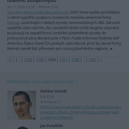
českému autoprůmyslu
30.11.2000 15:55 | PRAHA (
ČIA
)
Sdružení automobilového průmyslu
(SAP) dnes vydalo prohlášení,
v němž vyjádřilo podporu investicím mexicko-americké firmy
Nemak
, podnikající v oblasti výroby automobilových dílů. Zároveň
vyjádřilo údiv nad tím, že v poslední době určité skupiny obyvatel
poukazují na nepatřičnost umístění předmětné výroby do
průmyslové zóny Borská pole v Plzni. Podle informací ředitele SAP
Antonína Šípka, které ČIA poskytl, není důvod, proč by závod firmy
Nemak neměl být přínosem pro rozvoj plzeňského regionu.
«
|
1
|
..
|
1554
|
1555
|
1556
|
1557
|
1558
|
..
|
1581
|
»
komentáře
nejnovější
nejčtenější
Dalibor Dostál
8.8.2026
Diskuse: 2
Místo kosení vyprahlých trávníků odstraňování
invazních dřevin. Změny klimatu promění péči
o zeleň ve městech
Jan Palaščák