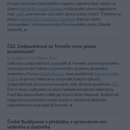
Proces navracení historického majetku, zejména lesů, obcím na
území
Národního parku Šumava
může podle názoru legislativní
rady
vlády
pokračovat, což zatím správa parku nečiní. "Čekáme na
pokyn
ministerstva životního prostředí
, které je naším
zřizovatelem," informoval mluvčí šumavského parku Zdeněk
Kantořík.
ČEZ: Zodpovědnost za Temelín nese pouze
provozovatel
5.12.2000 11:15 | PRAHA (
ČIA
)
Celkovou zodpovědnost za projekt JE Temelín, včetně správného
zakomponování řídícího a kontrolního systému dodaného
americkou firmou
Westinghouse
, nese společnost
Energoprojekt
Praha
. Za provoz elektrárny má podle českých zákonů
zodpovědnost pouze provozovatel, tedy akciová společnost
ČEZ
.
ČIA to dnes s odkazem na slova ředitele temelínské elektrárny
Františka Hezoučkého sdělil její mluvčí Milan Nebesář. Ředitel tak
reagoval na prohlášení ruské strany o odmítnutí jakékoliv
odpovědnosti za projekt JE Temelín.
České Budějovice v předstihu s vyrovnáním cen
vodného a stočného