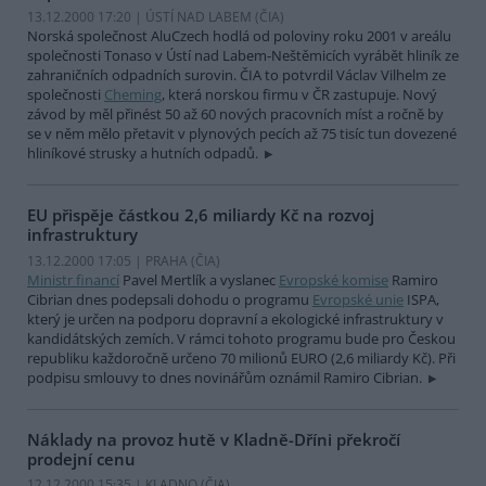
13.12.2000 17:20 | ÚSTÍ NAD LABEM (
ČIA
)
Norská společnost AluCzech hodlá od poloviny roku 2001 v areálu
společnosti Tonaso v Ústí nad Labem-Neštěmicích vyrábět hliník ze
zahraničních odpadních surovin. ČIA to potvrdil Václav Vilhelm ze
společnosti
Cheming
, která norskou firmu v ČR zastupuje. Nový
závod by měl přinést 50 až 60 nových pracovních míst a ročně by
se v něm mělo přetavit v plynových pecích až 75 tisíc tun dovezené
hliníkové strusky a hutních odpadů.
EU přispěje částkou 2,6 miliardy Kč na rozvoj
infrastruktury
13.12.2000 17:05 | PRAHA (
ČIA
)
Ministr financí
Pavel Mertlík a vyslanec
Evropské komise
Ramiro
Cibrian dnes podepsali dohodu o programu
Evropské unie
ISPA,
který je určen na podporu dopravní a ekologické infrastruktury v
kandidátských zemích. V rámci tohoto programu bude pro Českou
republiku každoročně určeno 70 milionů EURO (2,6 miliardy Kč). Při
podpisu smlouvy to dnes novinářům oznámil Ramiro Cibrian.
Náklady na provoz hutě v Kladně-Dříni překročí
prodejní cenu
12.12.2000 15:35 | KLADNO (
ČIA
)