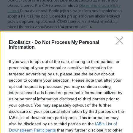
DOPOL (Dopravní společnost Liberecka) založilo 22 měst a obcí
okresu Liberec. Pro ČIA to uvedla mluvčí
Okresního úřadu (OÚ) v
Liberci
Dana Alaxinová. Podle jejích slov je cílem nové společnosti
spojit a hájit zájmy obcí Liberecka při uplatňování akcionářských
práv v dopravní společnosti ČSAD Liberec, v níž vlastní města a
obce Liberecka v současnosti 34 procent akcií.
Ekolist.cz -
Do Not Process My Personal
Hradecká radnice je pro další využití sáčků na psí
Information
exkrementy
7.12.2000 16:30 | HRADEC KRÁLOVÉ (
ČIA
)
S nápadem využití sáčků určených na sběr psích exkrementů pro
If you wish to opt-out of the sale, sharing to third parties, or
komerční účely přišla radnice v Hradci Králové. "Předpokládáme, že
processing of your personal or sensitive information for
na sáčcích by mohla být například reklama výrobců krmiv pro psy,"
targeted advertising by us, please use the below opt-out
řekl ČIA
primátor
Hradce Králové Oldřich Vlasák. Částečně by se tak
section to confirm your selection. Please note that after your
mohly vrátit pořizovací náklady. "Jeden pytlík s lopatkou stojí
opt-out request is processed you may continue seeing
přibližně jednu korunu," doplnil O. Vlasák.
interest-based ads based on personal information utilized by
us or personal information disclosed to third parties prior to
Carrefour ČR žádné radioaktivní hodinky neprodává
your opt-out. You may separately opt-out of the further
disclosure of your personal information by third parties on the
7.12.2000 14:36 | PRAHA (EkoList)
Zatím žádný případ hodinek, jejichž pásek by obsahoval
IAB’s list of downstream participants. This information may
radioaktivní kobalt 60, neodhalili v ČR kontroloři
Státního úřadu
also be disclosed by us to third parties on the
IAB’s List of
pro jadernou bezpečnost
(SÚJB). SÚJB se začal hongkongskými
Downstream Participants
that may further disclose it to other