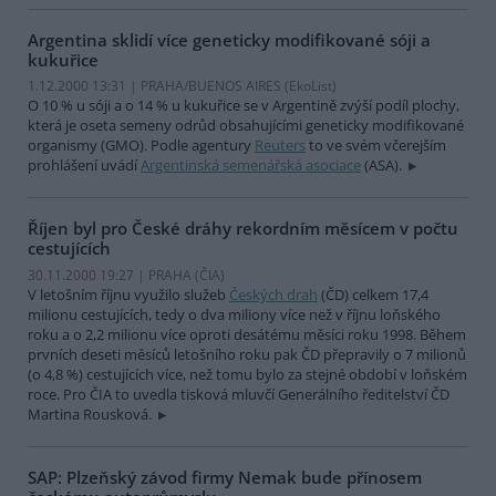
Argentina sklidí více geneticky modifikované sóji a
kukuřice
1.12.2000 13:31 | PRAHA/BUENOS AIRES (EkoList)
O 10 % u sóji a o 14 % u kukuřice se v Argentině zvýší podíl plochy,
která je oseta semeny odrůd obsahujícími geneticky modifikované
organismy (GMO). Podle agentury
Reuters
to ve svém včerejším
prohlášení uvádí
Argentinská semenářská asociace
(ASA).
Říjen byl pro České dráhy rekordním měsícem v počtu
cestujících
30.11.2000 19:27 | PRAHA (
ČIA
)
V letošním říjnu využilo služeb
Českých drah
(ČD) celkem 17,4
milionu cestujících, tedy o dva miliony více než v říjnu loňského
roku a o 2,2 milionu více oproti desátému měsíci roku 1998. Během
prvních deseti měsíců letošního roku pak ČD přepravily o 7 milionů
(o 4,8 %) cestujících více, než tomu bylo za stejné období v loňském
roce. Pro ČIA to uvedla tisková mluvčí Generálního ředitelství ČD
Martina Rousková.
SAP: Plzeňský závod firmy Nemak bude přínosem