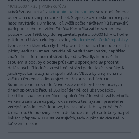
19.12.2000 17:25 | VIMPERK (
ČIA
)
Návštěvnost turistů v
Národním parku Šumava
se v letošním roce
udržela na úrovni předchozích let. Stejně jako v loňském roce park
letos navštívilo 1,8 milionu lidí. Vyšší počet návštěvníků šumavský
park podle jeho mluvčího Zdeňka Kantoříka zatím zaznamenal
pouze v roce 1998, kdy do něj zavítalo ještě o 50 000 lidí víc. Podle
průzkumu Ústavu ekologie krajiny
Akademie věd České republiky
tvořila česká klientela celých 94 procent letošních turistů, z nich tři
pětiny jezdí na Šumavu pravidelně. Se službami parku, například
značením, informačními středisky, odpočívadly, informačními
tabulemi a pod. bylo podle průzkumu spokojeno 89 procent
dotázaných. "Hodně starostí měli strážci parku také s vodáky. K
jejich vysokému zájmu přispěl i fakt, že Vltava byla zejména na
začátku července jedinou sjízdnou řekou v Čechách. Od
Soumarského mostu do Nové Pece v některých červencových
dnech splouvalo řeku až 350 lodí denně, což už s vodáckou
turistikou snad ani nemělo nic společného," konstatoval Kantořík.
Velkému zájmu se už pátý rok za sebou těšil systém pravidelné
veřejné prázdninové dopravy, tzv. zelené autobusy poháněné
bionaftou. Od poloviny června do konce září tyto autobusy na pěti
linkách přepravily 118 000 cestujících, tedy o pět tisíc více nežli v
loňském roce.