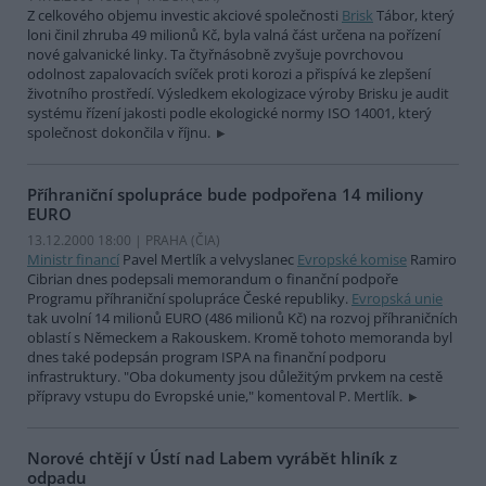
Z celkového objemu investic akciové společnosti
Brisk
Tábor, který
loni činil zhruba 49 milionů Kč, byla valná část určena na pořízení
nové galvanické linky. Ta čtyřnásobně zvyšuje povrchovou
odolnost zapalovacích svíček proti korozi a přispívá ke zlepšení
životního prostředí. Výsledkem ekologizace výroby Brisku je audit
systému řízení jakosti podle ekologické normy ISO 14001, který
společnost dokončila v říjnu.
Příhraniční spolupráce bude podpořena 14 miliony
EURO
13.12.2000 18:00 | PRAHA (
ČIA
)
Ministr financí
Pavel Mertlík a velvyslanec
Evropské komise
Ramiro
Cibrian dnes podepsali memorandum o finanční podpoře
Programu příhraniční spolupráce České republiky.
Evropská unie
tak uvolní 14 milionů EURO (486 milionů Kč) na rozvoj příhraničních
oblastí s Německem a Rakouskem. Kromě tohoto memoranda byl
dnes také podepsán program ISPA na finanční podporu
infrastruktury. "Oba dokumenty jsou důležitým prvkem na cestě
přípravy vstupu do Evropské unie," komentoval P. Mertlík.
Norové chtějí v Ústí nad Labem vyrábět hliník z
odpadu