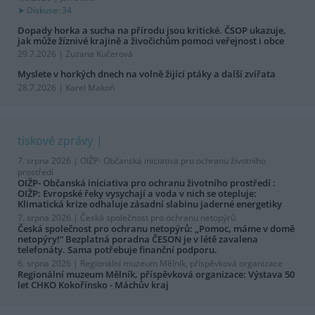
Diskuse: 34
Dopady horka a sucha na přírodu jsou kritické. ČSOP ukazuje,
jak může žíznivé krajině a živočichům pomoci veřejnost i obce
29.7.2026 | Zuzana Kučerová
Myslete v horkých dnech na volně žijící ptáky a další zvířata
28.7.2026 | Karel Makoň
tiskové zprávy
7. srpna 2026 |
OIŽP- Občanská iniciativa pro ochranu životního
prostředí
OIŽP- Občanská iniciativa pro ochranu životního prostředí :
OIŽP: Evropské řeky vysychají a voda v nich se otepluje:
Klimatická krize odhaluje zásadní slabinu jaderné energetiky
7. srpna 2026 |
Česká společnost pro ochranu netopýrů
Česká společnost pro ochranu netopýrů: „Pomoc, máme v domě
netopýry!“ Bezplatná poradna ČESON je v létě zavalena
telefonáty. Sama potřebuje finanční podporu.
6. srpna 2026 |
Regionální muzeum Mělník, příspěvková organizace
Regionální muzeum Mělník, příspěvková organizace: Výstava 50
let CHKO Kokořínsko - Máchův kraj