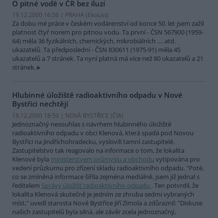
O pitné vodě v ČR bez iluzí
19.12.2000 16:56 | PRAHA (EkoList)
Za dobu mé práce v českém vodárenství od konce 50. let jsem zažil
platnost čtyř norem pro pitnou vodu. Ta první - ČSN 567900 (1959-
64) měla 36 fyzikálních, chemických, mikrobiálních .... atd.
ukazatelů. Ta předposlední - ČSN 830611 (1975-91) měla 45
ukazatelů a 7 stránek. Ta nyní platná má více než 80 ukazatelů a 21
stránek.
Hlubinné úložiště radioaktivního odpadu v Nové
Bystřici nechtějí
18.12.2000 18:50 | NOVÁ BYSTŘICE (
ČIA
)
Jednoznačný nesouhlas s návrhem hlubinného úložiště
radioaktivního odpadu v obci Klenová, která spadá pod Novou
Bystřici na Jindřichohradecku, vyslovili tamní zastupitelé.
Zastupitelstvo tak reagovalo na informace o tom, že lokalita
Klenové byla
ministerstvem průmyslu a obchodu
vytipována pro
vedení průzkumu pro zřízení skladu radioaktivního odpadu. "Poté,
co se zmíněná informace šířila zejména mediálně, jsem již jednal s
ředitelem
Správy úložišť radioaktivního odpadu
. Ten potvrdil, že
lokalita Klenová skutečně je jedním ze zhruba sedmi vybraných
míst," uvedl starosta Nové Bystřice Jiří Zimola a zdůraznil: "Diskuse
našich zastupitelů byla silná, ale závěr zcela jednoznačný,