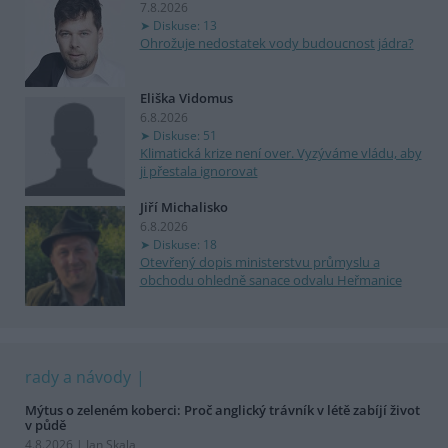
7.8.2026
Diskuse: 13
Ohrožuje nedostatek vody budoucnost jádra?
Eliška Vidomus
6.8.2026
Diskuse: 51
Klimatická krize není over. Vyzýváme vládu, aby
ji přestala ignorovat
Jiří Michalisko
6.8.2026
Diskuse: 18
Otevřený dopis ministerstvu průmyslu a
obchodu ohledně sanace odvalu Heřmanice
rady a návody
Mýtus o zeleném koberci: Proč anglický trávník v létě zabíjí život
v půdě
4.8.2026 | Jan Skala