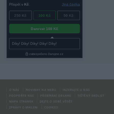
O NÁS
NOVINKY NA WEBU
INZERUJTE U NÁS
PODPOŘTE NÁS
PŘEBÍRÁNÍ OBSAHU
TIŠTĚNÝ EKOLIST
MAPA STRÁNEK
DEJTE O SOBĚ VĚDĚT
ZPRÁVY E-MAILEM
COOKIES