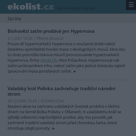
☰
/
zpravodajství
/
zprávy
Zprávy
Biohovězí zatím prodává jen Hypernova
2.1.2001 16:50 | PRAHA (EkoList)
Pouze síť hypermarketů Hypernova v současné době nabízí
českému spotřebiteli hovězí maso z ekologických chovů. EkoListu
to dnes potvrdila tisková mluvčí provozovatele hypermarketů
Hypernova, firmy
Ahold ČR
, Alice Frišaufová. Hypernova je tak
zatím průkopníkem trhu, neboť zatím jako jediná dokázala zajistit
zpracování masa poražených zvířat.
Valašský král Polívka zachraňuje tradiční národní
strom
30.12.2000 16:45 | OLŠANY (
ČIA
)
Masívní akce na záchranu valašských švestek probíhá v těchto
dnech na farmě Bolka Polívky v Olšanech. K valašskému králi se
sjíždějí odborníci nejrůznějších profesí, aby mu poradili, jak
zachránit tradiční valašský strom před chorobou šarka, která
ohrožuje zdejší porosty.