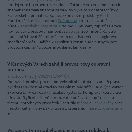
Prodej hutního provozu v Kladně-Dříni bude pro nového majitele
znamenat nemalé finanční nároky. Vyplývá to z dnešní schůzky
kladenského primátora, správce konkurzní podstaty
Poldi
Konstrukční oceli a poslanců
Sněmovny
, která se uskutečnila na
půdě
kladenského magistrátu
. "Mimo kupní ceny zaplatí zájemce
rovněž daň z převodu nemovitosti ve výši 200 milionů Kč, dále
bude potřebovat 80 milionů korun na odstranění ekologického
znečištění areálu. Dalších 700 milionů korun bude nutných jako
provozní kapitál," upozornil poslanec Jan Klas.
V Karlových Varech zahájil provoz nový dopravní
terminál
8.12.2000 17:35 | KARLOVY VARY (
ČIA
)
Dopravní terminál pro osobní železniční i autobusovou přepravu
byl dnes slavnostně otevřen na Dolním nádraží v Karlových Varech.
Skončila tak více než dvanáctiletá výstavba komplexu, která stála
přes sto čtyřicet milionů korun. V dokončovací etapě necelou
třetinu potřebných prostředků sdružilo
město
a
České dráhy
, více
než čtyřiceti miliony pak přispěla z programu
Phare
Evropská unie
.
Výstava v Týně nad Vltavou je výrazem obdivu k