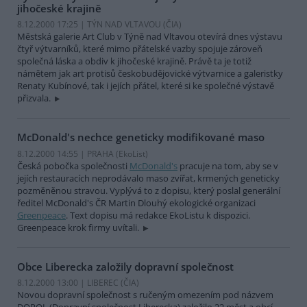
jihočeské krajině
8.12.2000 17:25 | TÝN NAD VLTAVOU (
ČIA
)
Městská galerie Art Club v Týně nad Vltavou otevírá dnes výstavu
čtyř výtvarníků, které mimo přátelské vazby spojuje zároveň
společná láska a obdiv k jihočeské krajině. Právě ta je totiž
námětem jak art protisů českobudějovické výtvarnice a galeristky
Renaty Kubínové, tak i jejích přátel, které si ke společné výstavě
přizvala.
McDonald's nechce geneticky modifikované maso
8.12.2000 14:55 | PRAHA (EkoList)
Česká pobočka společnosti
McDonald's
pracuje na tom, aby se v
jejích restauracích neprodávalo maso zvířat, krmených geneticky
pozměněnou stravou. Vyplývá to z dopisu, který poslal generální
ředitel McDonald's ČR Martin Dlouhý ekologické organizaci
Greenpeace
. Text dopisu má redakce EkoListu k dispozici.
Greenpeace krok firmy uvítali.
Obce Liberecka založily dopravní společnost
8.12.2000 13:00 | LIBEREC (
ČIA
)
Novou dopravní společnost s ručeným omezením pod názvem