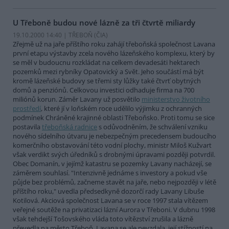
U Třeboně budou nové lázně za tři čtvrtě miliardy
19.10.2000 14:40 | TŘEBOŇ (
ČIA
)
Zřejmě už na jaře příštího roku zahájí třeboňská společnost Lavana
první etapu výstavby zcela nového lázeňského komplexu, který by
se měl v budoucnu rozkládat na celkem devadesáti hektarech
pozemků mezi rybníky Opatovický a Svět. Jeho součástí má být
kromě lázeňské budovy se třemi sty lůžky také čtvrť obytných
domů a penziónů. Celkovou investici odhaduje firma na 700
miliónů korun. Záměr Lavany už posvětilo
ministerstvo životního
prostředí
, které jí v loňském roce udělilo výjimku z ochranných
podmínek Chráněné krajinné oblasti Třeboňsko. Proti tomu se sice
postavila
třeboňská radnice
s odůvodněním, že schválení vzniku
nového sídelního útvaru je nebezpečným precedensem budoucího
komerčního obstavování této vodní plochy, ministr Miloš Kužvart
však verdikt svých úředníků s drobnými úpravami později potvrdil.
Obec Domanín, v jejímž katastru se pozemky Lavany nacházejí, se
záměrem souhlasí. "Intenzivně jednáme s investory a pokud vše
půjde bez problémů, začneme stavět na jaře, nebo nejpozději v létě
příštího roku," uvedla předsedkyně dozorčí rady Lavany Libuše
Kotilová. Akciová společnost Lavana se v roce 1997 stala vítězem
veřejné soutěže na privatizaci lázní Aurora v Třeboni. V dubnu 1998
však tehdejší Tošovského vláda toto vítězství zrušila a lázně
převedla na město Třeboň. Lavana se ale nevzdala, její stížností na