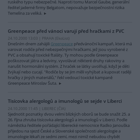
ruského typu nebezpečné. Naproti tomu Marcel Gaube, generální
ředitel jaderné firmy Belgatom, nepovažuje bezpečnostní rizika
Temelína za veliká.
Greenpeace před vánoci varují před hračkami z PVC
24.10.2000 13:03 | PRAHA (EkoList)
Dnešním dnem zahájili
Greenpeace
předvánoční kampaň, která má
varovat rodiče před nebezpečnými hračkami, jež jsou vyrobené z
PVC a obsahují toxické ftaláty. Ty mohou podle Greenpeace
poškozovat játra a ledviny, vyvolávat některé druhy rakoviny a
narušit hormonální systém. Z hraček se látky uvolňují, když je děti
žvýkají nebo cucají. "Rodiče by se jim měli vyhýbat a kupovat raději
hračky z jiných materiálů," řekl vedoucí toxické kampaně
Greenpeace Miroslav Šuta.
Tisícovka alergologů a imunologů se sejde v Liberci
24.10.2000 11:45 | LIBEREC (
ČIA
)
Sjednotit poznatky dvou velmi blízkých oborů se bude snažit 25. a
26. října zhruba tisícovka alergologů a imunologů v Liberci. Podle
náměstka ředitele pořádající liberecké nemocnice Radko Janouška
přijedou na sjezd České a Slovenské společnosti alergologie a
imunologie lékaři ze sedmi zemí, mezi nimiž nebudou chybět