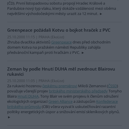
(ČD). První listopadovou sobotu propojí Hradec Králové a
Pardubice nový typ vlaku, který dokáže vzdálenost mezi oběma
největšími východočeskými městy urazit za 12 minut.
Greenpeace požádali Kotvu o bojkot hraček z PVC
25.10.2000 11:15 | PRAHA (EkoList)
Zhruba dvacítka aktivistů
Greenpeace
dnes před obchodním
domem Kotva na pražském náměstí Republiky zahájila
předvánoční kampaň proti hračkám z PVC.
Zeman by podle Hnutí DUHA měl zvednout Blairovu
rukavici
25.10.2000 11:05 | PRAHA (EkoList)
Za rukavici hozenou
českému premiérovi
Miloši Zemanovi (
ČSSD
)
považuje včerejší projev
britského ministerského předsedy
Tonyho
Blaira
Hnutí DUHA
. Tony Blair ve svém projevu k členům sdružení
ekologických organizací
Green Alliance
a zástupcům
Konfederace
britského průmyslu
(CBI) včera vyzval k uskutečňování razantní
politiky energetických úspor a snižování emisí skleníkových plynů.