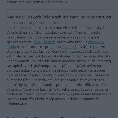
odborníci z USA, Německa či Kanady.
Nádraží v Českých Velenicích má šanci na rekonstrukci
23.10.2000 16:30 | ČESKÉ VELENICE (
ČIA
)
Šanci na celkovou rekonstrukci má železniční nádraží v Českých
Velenicích na Jindřichohradecku, které leží přímo na hranici s
Rakouskem. Rozhodující zřejmě bude, zda se podaří naplnit
společnou snahu
Českých drah
, městského úřadu a
okresního
úřadu
o získání dotace z programu
PHARE
EU
. "Vše je teprve ve
stadiu příprav, v současnosti České dráhy zpracovávají podklady.
Zatím ale není jasné, kdo žádost nakonec podá," řekl dnes starosta
Zdeněk Marek. Pokud bude žádost podávat město, bude podle něj
zastupitelstvo zřejmě podporovat i případné přijetí úvěru na
určitou částku, která je jedním z předpokladů několikanásobně
vyšší dotace. "Půjde o desítky milionů," dodal starosta. Přednosta
okresního úřadu Zdeněk Žemlička se domnívá, že rekonstrukci
nádraží by bylo vhodné spojit s přípravou na elektrifikaci tratě z
Velenic do Veselí nad Lužnicí. "Je tu velká šance, že se tento záměr
podaří realizovat. Stejným způsobem byla před časem financována
i oprava nádraží v Chebu v západních Čechách," připomněl
přednosta.