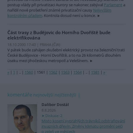
postup vlády při privatizaci Aurory se nakonec zabýval
Parlament
a
nařídil nové prošetření známé privatizační causy
Nejvyšším
kontrolním úřadem
. Kontrola dosud není u konce.
Část trasy z Budějovic do Horního Dvořiště bude
elektrifikována
18.10.2000 17:40 | PRAHA (
ČIA
)
V pátek bude zahájen zkušební elektrický provoz na železniční trati
České Budějovice - Horní Dvořiště, a to na 26 kilometrů dlouhém
úseku mezi jihočeskou metropolí a Velešínem.
«
|
1
|
..
|
1560
|
1561
|
1562
|
1563
|
1564
|
..
|
1581
|
»
komentáře
nejnovější
nejčtenější
Dalibor Dostál
8.8.2026
Diskuse: 2
Místo kosení vyprahlých trávníků odstraňování
invazních dřevin. Změny klimatu promění péči
o zeleň ve městech