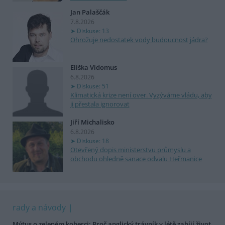
Jan Palaščák
7.8.2026
Diskuse: 13
Ohrožuje nedostatek vody budoucnost jádra?
Eliška Vidomus
6.8.2026
Diskuse: 51
Klimatická krize není over. Vyzýváme vládu, aby
ji přestala ignorovat
Jiří Michalisko
6.8.2026
Diskuse: 18
Otevřený dopis ministerstvu průmyslu a
obchodu ohledně sanace odvalu Heřmanice
rady a návody
Mýtus o zeleném koberci: Proč anglický trávník v létě zabíjí život