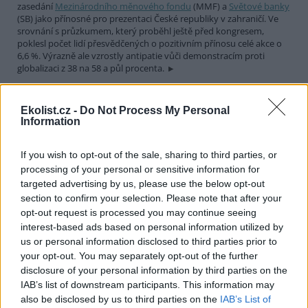
zasedání
Mezinárodního měnového fondu
(MMF) a
Světové banky
(SB) jako přínosné pro prezentaci České republiky v zahraničí. Ve
srovnání s průzkumem, který proběhl ještě před kongresem,
poklesl počet lidí přesvědčených o pozitivním přínosu celé akce o
6,6 %. Výrazně ale vzrostly antipatie vůči demonstracím proti
globalizaci z 38 na 58 a půl procenta.
Města Most a Teplice získala peníze z programu PHARE
Ekolist.cz -
Do Not Process My Personal
CBS
Information
23.10.2000 13:10 | MOST (
ČIA
)
Severočeská města Most a Teplice získala na výstavbu
If you wish to opt-out of the sale, sharing to third parties, or
komunálních čistíren odpadních vod z evropského programu
processing of your personal or sensitive information for
PHARE
CBS v přepočtu kolem 300 milionů korun. Uvedl to pro ČIA
targeted advertising by us, please use the below opt-out
starosta Mostu
Jiří Šulc (
ODS
). Mostecký starosta dnes v Berlíně,
kde se koná slavnostní zasedání fondu PHARE CBS, podepsal
section to confirm your selection. Please note that after your
smlouvu o poskytnutí výše uvedené dotace.
opt-out request is processed you may continue seeing
interest-based ads based on personal information utilized by
us or personal information disclosed to third parties prior to
Kužvart slíbil pomoc pro Krkonoše
your opt-out. You may separately opt-out of the further
23.10.2000 09:50 | VRCHLABÍ (
ČIA
)
disclosure of your personal information by third parties on the
Pomoc obcím prosadit změny v chystaném generelu Krkonoš slíbil
IAB’s list of downstream participants. This information may
v neděli 22. října starostům
ministr životního prostředí
Miloš
also be disclosed by us to third parties on the
IAB’s List of
Kužvart. Do týdne se chystá oslovit v této souvislosti
ministra pro