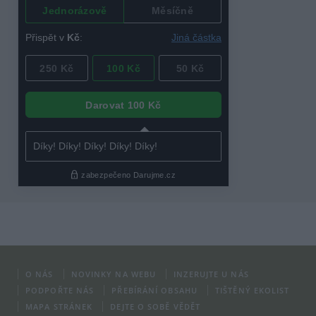
O NÁS
NOVINKY NA WEBU
INZERUJTE U NÁS
PODPOŘTE NÁS
PŘEBÍRÁNÍ OBSAHU
TIŠTĚNÝ EKOLIST
MAPA STRÁNEK
DEJTE O SOBĚ VĚDĚT