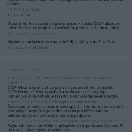
v půdě
4.8.2026 | Jan Skala
Diskuse: 34
Dopady horka a sucha na přírodu jsou kritické. ČSOP ukazuje,
jak může žíznivé krajině a živočichům pomoci veřejnost i obce
29.7.2026 | Zuzana Kučerová
Myslete v horkých dnech na volně žijící ptáky a další zvířata
28.7.2026 | Karel Makoň
tiskové zprávy
7. srpna 2026 |
OIŽP- Občanská iniciativa pro ochranu životního
prostředí
OIŽP- Občanská iniciativa pro ochranu životního prostředí :
OIŽP: Evropské řeky vysychají a voda v nich se otepluje:
Klimatická krize odhaluje zásadní slabinu jaderné energetiky
7. srpna 2026 |
Česká společnost pro ochranu netopýrů
Česká společnost pro ochranu netopýrů: „Pomoc, máme v domě
netopýry!“ Bezplatná poradna ČESON je v létě zavalena
telefonáty. Sama potřebuje finanční podporu.
6. srpna 2026 |
Regionální muzeum Mělník, příspěvková organizace
Regionální muzeum Mělník, příspěvková organizace: Výstava 50
let CHKO Kokořínsko - Máchův kraj