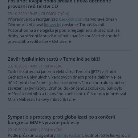
Poslanec Kvapil hodlá prosadit nová obchodně
provozní ředitelství ČD
23.10.2000 15:45 | OLOMOUC (
ČIA
)
Připravovanou reorganizaci
Českých drah
na Moravě dnes v
Olomouci kritizoval
lidovecký
poslanec Tomáš Kvapil.
Pozoruhodná a nelogická je podle něj zejména skutečnost, že
dráhy na střední Moravě mají být i nadále součástí obchodně-
provozního ředitelství v Ostravě.
Závěr fyzikálních testů v Temelíně se blíží
23.10.2000 14:45 | PRAHA (
ČIA
)
Tolik diskutovaná jaderná elektrárna Temelín (JETE) v jižních
Čechách v uplynulých víkendových dnech prošla dalšími velice
důležitými zkouškami. Jednalo se především o kontrolu symetrie
zavezení aktivní zóny. Druhou dokončenou zkouškou pak bylo
měření teplotního a tlakového koeficientu. ČIA o tom informoval
Milan Nebesář, tiskový mluvčí JETE.
Sympatie s protesty proti globalizaci po skončení
kongresu MMF výrazně poklesly
23.10.2000 14:00 | PRAHA (
ČIA
)
Podle průzkumu agentury
Sofres Factum
, hodnotí 60 % lidí výroční