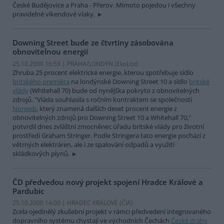
České Budějovice a Praha - Přerov. Mimoto pojedou i všechny
pravidelné víkendové vlaky.
Downing Street bude ze čtvrtiny zásobována
obnovitelnou energií
25.10.2000 16:59 | PRAHA/LONDÝN (EkoList)
Zhruba 25 procent elektrické energie, kterou spotřebuje sídlo
britského premiéra
na londýnské Downing Street 10 a sídlo
britské
vlády
(Whitehall 70) bude od nynějška pokryto z obnovitelných
zdrojů. "Vláda souhlasila s ročním kontraktem se společností
Norweb
, který znamená dalších deset procent energie z
obnovitelných zdrojů pro Downing Street 10 a Whitehall 70,"
potvrdil dnes zvláštní zmocněnec úřadu britské vlády pro životní
prostředí Graham Stringer. Podle Stringera tato energie pochází z
větrných elektráren, ale i ze spalování odpadů a využití
skládkových plynů.
ČD předvedou nový projekt spojení Hradce Králové a
Pardubic
25.10.2000 14:00 | HRADEC KRÁLOVÉ (
ČIA
)
Zcela ojedinělý zkušební projekt v rámci předvedení integrovaného
dopravního systému chystají ve východních Čechách
České dráhy