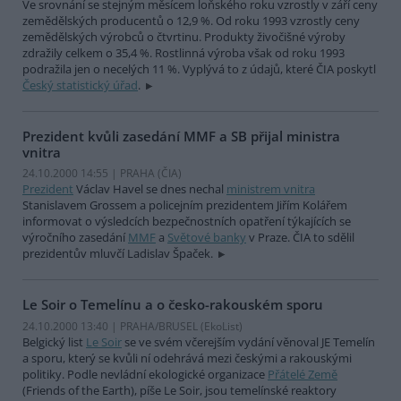
Ve srovnání se stejným měsícem loňského roku vzrostly v září ceny
zemědělských producentů o 12,9 %. Od roku 1993 vzrostly ceny
zemědělských výrobců o čtvrtinu. Produkty živočišné výroby
zdražily celkem o 35,4 %. Rostlinná výroba však od roku 1993
podražila jen o necelých 11 %. Vyplývá to z údajů, které ČIA poskytl
Český statistický úřad
.
Prezident kvůli zasedání MMF a SB přijal ministra
vnitra
24.10.2000 14:55 | PRAHA (
ČIA
)
Prezident
Václav Havel se dnes nechal
ministrem vnitra
Stanislavem Grossem a policejním prezidentem Jiřím Kolářem
informovat o výsledcích bezpečnostních opatření týkajících se
výročního zasedání
MMF
a
Světové banky
v Praze. ČIA to sdělil
prezidentův mluvčí Ladislav Špaček.
Le Soir o Temelínu a o česko-rakouském sporu
24.10.2000 13:40 | PRAHA/BRUSEL (EkoList)
Belgický list
Le Soir
se ve svém včerejším vydání věnoval JE Temelín
a sporu, který se kvůli ní odehrává mezi českými a rakouskými
politiky. Podle nevládní ekologické organizace
Přátelé Země
(Friends of the Earth), píše Le Soir, jsou temelínské reaktory