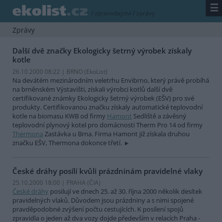
☰
/
zpravodajství
/
zprávy
Zprávy
Další dvě značky Ekologicky šetrný výrobek získaly
kotle
26.10.2000 08:22 | BRNO (EkoList)
Na devátém mezinárodním veletrhu Envibrno, který právě probíhá
na brněnském Výstavišti, získali výrobci kotlů další dvě
certifikované známky Ekologicky šetrný výrobek (EŠV) pro své
produkty. Certifikovanou značku získaly automatické teplovodní
kotle na biomasu KWB od firmy
Hamont
Sedliště a závěsný
teplovodní plynový kotel pro domácnosti Therm Pro 14 od firmy
Thermona
Zastávka u Brna. Firma Hamont již získala druhou
značku EŠV, Thermona dokonce třetí.
České dráhy posílí kvůli prázdninám pravidelné vlaky
25.10.2000 18:00 | PRAHA (
ČIA
)
České dráhy
posilují ve dnech 25. až 30. října 2000 několik desítek
pravidelných vlaků. Důvodem jsou prázdniny a s nimi spojené
pravděpodobné zvýšení počtu cestujících. K posílení spojů
zpravidla o jeden až dva vozy dojde především v relacích Praha -