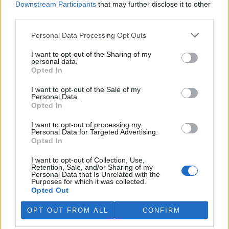
Downstream Participants
that may further disclose it to other
místní rozvoj
Petra Lachnita. "Je nutné, aby zástupci obcí mohli do
vytváření takové studie více mluvit," řekl Kužvart starostům. Obce
third parties.
by podle něj také měly mít možnost čerpat peníze na obnovu
historických objektů na vlastním území z účelového fondu.
Personal Data Processing Opt Outs
I want to opt-out of the Sharing of my
Ústecká Spolchemie obhájila osvědčení o odpovědném
personal data.
podnikání
Opted In
22.10.2000 15:02 | ÚSTÍ NAD LABEM (
ČIA
)
I want to opt-out of the Sale of my
Osvědčení o odpovědném podnikání v chemii Responsible Care
Personal Data.
obhájila po dvou letech již podruhé společnost
Spolek pro
Opted In
chemickou a hutní výrobu
(Spolchemie) v Ústí nad Labem.
Uvedený certifikát uděluje po splnění náročných kritérii
I want to opt-out of processing my
uchazečům Svaz chemického průmyslu České republiky. Uvedl to
Personal Data for Targeted Advertising.
pro ČIA mluvčí Spolchemie Zdeněk Rytíř.
Opted In
I want to opt-out of Collection, Use,
Golfové hřiště na Hluboké nad Vltavou jen tak nebude
Retention, Sale, and/or Sharing of my
Personal Data that Is Unrelated with the
21.10.2000 17:15 | HLUBOKÁ NAD VLTAVOU (
ČIA
)
Purposes for which it was collected.
Hluboká nad Vltavou si na golfové hřiště s mezinárodními
Opted Out
parametry ještě nějakou dobu počká. Jak zdůraznil tajemník
hlubockého městského úřadu
Jan Piskač, je to ke škodě města i
OPT OUT FROM ALL
CONFIRM
jeho návštěvníků. "
Ministr životního prostředí
Miloš Kužvart totiž
na základě protestu ekologických organizací a následném návrhu