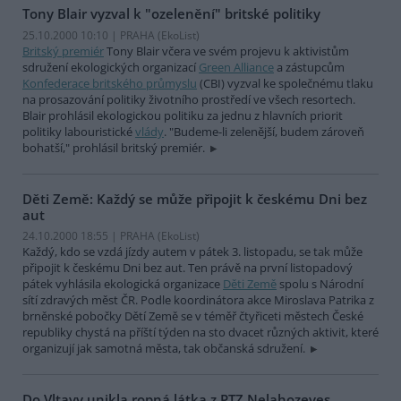
Tony Blair vyzval k "ozelenění" britské politiky
25.10.2000 10:10 | PRAHA (EkoList)
Britský premiér
Tony Blair včera ve svém projevu k aktivistům
sdružení ekologických organizací
Green Alliance
a zástupcům
Konfederace britského průmyslu
(CBI) vyzval ke společnému tlaku
na prosazování politiky životního prostředí ve všech resortech.
Blair prohlásil ekologickou politiku za jednu z hlavních priorit
politiky labouristické
vlády
. "Budeme-li zelenější, budem zároveň
bohatší," prohlásil britský premiér.
Děti Země: Každý se může připojit k českému Dni bez
aut
24.10.2000 18:55 | PRAHA (EkoList)
Každý, kdo se vzdá jízdy autem v pátek 3. listopadu, se tak může
připojit k českému Dni bez aut. Ten právě na první listopadový
pátek vyhlásila ekologická organizace
Děti Země
spolu s Národní
sítí zdravých měst ČR. Podle koordinátora akce Miroslava Patrika z
brněnské pobočky Dětí Země se v téměř čtyřiceti městech České
republiky chystá na příští týden na sto dvacet různých aktivit, které
organizují jak samotná města, tak občanská sdružení.
Do Vltavy unikla ropná látka z PTZ Nelahozeves