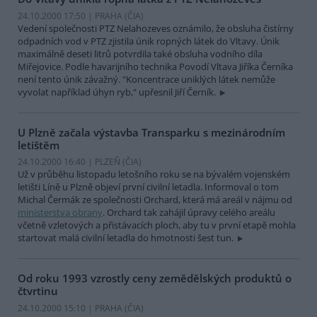
24.10.2000 17:50 | PRAHA (
ČIA
)
Vedení společnosti PTZ Nelahozeves oznámilo, že obsluha čistírny
odpadních vod v PTZ zjistila únik ropných látek do Vltavy. Únik
maximálně deseti litrů potvrdila také obsluha vodního díla
Miřejovice. Podle havarijního technika Povodí Vltava Jiříka Černíka
není tento únik závažný. "Koncentrace uniklých látek nemůže
vyvolat například úhyn ryb," upřesnil Jiří Černík.
U Plzně začala výstavba Transparku s mezinárodním
letištěm
24.10.2000 16:40 | PLZEŇ (
ČIA
)
Už v průběhu listopadu letošního roku se na bývalém vojenském
letišti Líně u Plzně objeví první civilní letadla. Informoval o tom
Michal Čermák ze společnosti Orchard, která má areál v nájmu od
ministerstva obrany
. Orchard tak zahájil úpravy celého areálu
včetně vzletových a přistávacích ploch, aby tu v první etapě mohla
startovat malá civilní letadla do hmotnosti šest tun.
Od roku 1993 vzrostly ceny zemědělských produktů o
čtvrtinu
24.10.2000 15:10 | PRAHA (
ČIA
)