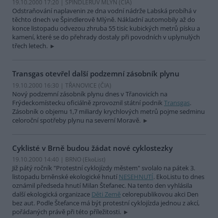
19.10.2000 17:20 | ŠPINDLERŮV MLÝN (
ČIA
)
Odstraňování naplavenin ze dna vodní nádrže Labská probíhá v
těchto dnech ve Špindlerově Mlýně. Nákladní automobily až do
konce listopadu odvezou zhruba 55 tisíc kubických metrů písku a
kamení, které se do přehrady dostaly při povodních v uplynulých
třech letech.
Transgas otevřel další podzemní zásobník plynu
19.10.2000 16:30 | TŘANOVICE (
ČIA
)
Nový podzemní zásobník plynu dnes v Třanovicích na
Frýdeckomístecku oficiálně zprovoznil státní podnik
Transgas
.
Zásobník o objemu 1,7 miliardy krychlových metrů pojme sedminu
celoroční spotřeby plynu na severní Moravě.
Cyklisté v Brně budou žádat nové cyklostezky
19.10.2000 14:40 | BRNO (EkoList)
Již pátý ročník "Protestní cyklojízdy městem" svolalo na pátek 3.
listopadu brněnské ekologické hnutí
NESEHNUTÍ
. EkoListu to dnes
oznámil předseda hnutí Milan Štefanec. Na tento den vyhlásila
další ekologická organizace
Děti Země
celorepublikovou akci Den
bez aut. Podle Štefance má být protestní cyklojízda jednou z akcí,
pořádaných právě při této příležitosti.