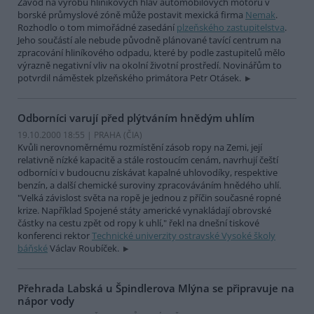
Závod na výrobu hliníkových hlav automobilových motorů v
borské průmyslové zóně může postavit mexická firma
Nemak
.
Rozhodlo o tom mimořádné zasedání
plzeňského zastupitelstva
.
Jeho součástí ale nebude původně plánované tavící centrum na
zpracování hliníkového odpadu, které by podle zastupitelů mělo
výrazně negativní vliv na okolní životní prostředí. Novinářům to
potvrdil náměstek plzeňského primátora Petr Otásek.
Odborníci varují před plýtváním hnědým uhlím
19.10.2000 18:55 | PRAHA (
ČIA
)
Kvůli nerovnoměrnému rozmístění zásob ropy na Zemi, její
relativně nízké kapacitě a stále rostoucím cenám, navrhují čeští
odborníci v budoucnu získávat kapalné uhlovodíky, respektive
benzín, a další chemické suroviny zpracováváním hnědého uhlí.
"Velká závislost světa na ropě je jednou z příčin současné ropné
krize. Například Spojené státy americké vynakládají obrovské
částky na cestu zpět od ropy k uhlí," řekl na dnešní tiskové
konferenci rektor
Technické univerzity ostravské Vysoké školy
báňské
Václav Roubíček.
Přehrada Labská u Špindlerova Mlýna se připravuje na
nápor vody