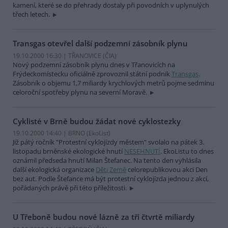
kamení, které se do přehrady dostaly při povodních v uplynulých
třech letech.
Transgas otevřel další podzemní zásobník plynu
19.10.2000 16:30 | TŘANOVICE (
ČIA
)
Nový podzemní zásobník plynu dnes v Třanovicích na
Frýdeckomístecku oficiálně zprovoznil státní podnik
Transgas
.
Zásobník o objemu 1,7 miliardy krychlových metrů pojme sedminu
celoroční spotřeby plynu na severní Moravě.
Cyklisté v Brně budou žádat nové cyklostezky
19.10.2000 14:40 | BRNO (EkoList)
Již pátý ročník "Protestní cyklojízdy městem" svolalo na pátek 3.
listopadu brněnské ekologické hnutí
NESEHNUTÍ
. EkoListu to dnes
oznámil předseda hnutí Milan Štefanec. Na tento den vyhlásila
další ekologická organizace
Děti Země
celorepublikovou akci Den
bez aut. Podle Štefance má být protestní cyklojízda jednou z akcí,
pořádaných právě při této příležitosti.
U Třeboně budou nové lázně za tři čtvrtě miliardy