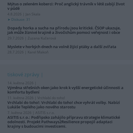
Mýtus o zeleném koberci: Proč anglický trávník v létě zabíjí život
v půdě
4.8.2026 | Jan Skala
Diskuse: 31
Dopady horka a sucha na přírodu jsou kritické. ČSOP ukazuje,
jak může žíznivé krajině a živočichům pomoci veřejnost i obce
29.7.2026 | Zuzana Kučerová
Myslete v horkých dnech na volně žijící ptáky a další zvířata
28.7.2026 | Karel Makoň
tiskové zprávy
14. května 2026 |
Výměna střešních oken jako krok k vyšší energetické účinnosti a
komfortu bydlení
11. května 2026 |
Vrchlabí do toho!
Vrchlabí do toho!: Vrchlabí do toho! chce vyhrát volby. Nabízí
Lukáše Teplého jako nového starostu
7. května 2026 |
ASITIS s.r.o.
ASITIS s.r.o.: Podřipsko zahájilo přípravu strategie klimatické
odolnosti. Projekt Pathways2Resilience propojil adaptaci
krajiny s budoucími investicemi.