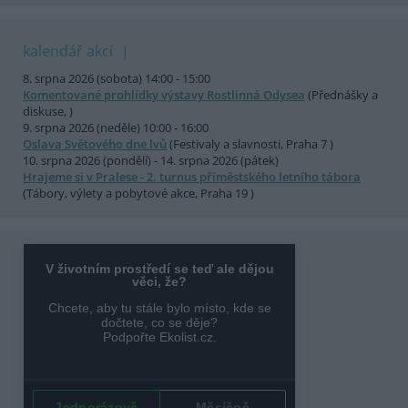
kalendář akcí
8. srpna 2026 (sobota) 14:00 - 15:00
Komentované prohlídky výstavy Rostlinná Odysea
(Přednášky a
diskuse, )
9. srpna 2026 (neděle) 10:00 - 16:00
Oslava Světového dne lvů
(Festivaly a slavnosti, Praha 7 )
10. srpna 2026 (pondělí) - 14. srpna 2026 (pátek)
Hrajeme si v Pralese - 2. turnus příměstského letního tábora
(Tábory, výlety a pobytové akce, Praha 19 )