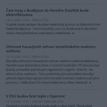
Část trasy z Budějovic do Horního Dvořiště bude
elektrifikována
18.10.2000 17:40 | PRAHA (
ČIA
)
V pátek bude zahájen zkušební elektrický provoz na železniční trati
České Budějovice - Horní Dvořiště, a to na 26 kilometrů dlouhém
úseku mezi jihočeskou metropolí a Velešínem.
Účinnost havarijních ochran temelínského reaktoru
ověřena
18.10.2000 14:50 | PRAHA (
ČIA
)
Zkouška účinnosti havarijních ochran reaktoru Jaderné elektrárny
Temelín byla dokončena dnes v nočních hodinách. Při zkoušce byl
fyzicky proveden pád skupin regulačních orgánů - klastrů - do
aktivní zóny reaktoru. "Tyto podmínky pro provedení zkoušky
přesně odpovídají zapracování havarijní ochrany reaktoru při jeho
provozu," sdělil dnes ČIA mluvčí elektrárny Milan Nebesář.
V ZVU budou brát teplo z Opatovic
17.10.2000 17:25 | HRADEC KRÁLOVÉ (
ČIA
)
Ovzduší v Hradci Králové bude opět o něco čistší. Těsně před