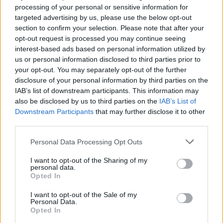
13.10.2000 15:00 | PRAHA (
ČIA
)
processing of your personal or sensitive information for
Pokud do dnešní půlnoci rakouští odpůrci Jaderné elektrárny
targeted advertising by us, please use the below opt-out
Temelín neukončí blokády na česko-rakouských hranicích, podá
Sdružení automobilových dopravců
Česmad Bohemia
v Rakousku
section to confirm your selection. Please note that after your
trestní oznámení na neznámého pachatele o náhradu škod
opt-out request is processed you may continue seeing
způsobených neprostupností rakouských hranic. ČIA to dnes
interest-based ads based on personal information utilized by
oznámil generální tajemník Česmad Miroslav Solař.
us or personal information disclosed to third parties prior to
your opt-out. You may separately opt-out of the further
disclosure of your personal information by third parties on the
Každý kamion ztrácí kvůli blokádám hranic 25 tisíc Kč
denně
IAB’s list of downstream participants. This information may
also be disclosed by us to third parties on the
IAB’s List of
12.10.2000 14:40 | PRAHA (
ČIA
)
Blokády česko-rakouských hranic rakouskými odpůrci jaderné
Downstream Participants
that may further disclose it to other
elektrárny Temelín způsobují dopravcům každý den finanční ztráty
third parties.
okolo 25 tisíc korun na jedno vozidlo. Tato částka, která vychází z
údajů sdružení mezinárodních silničních dopravců
Česmad-
Personal Data Processing Opt Outs
Bohemia
, zahrnuje denně pětitisícové finanční ztráty, zvýšené
náklady z delší přepravní vzdálenosti při objezdu, penále za
I want to opt-out of the Sharing of my
nedodržení termínu dodávky a další náklady. Podle Česmadu,
personal data.
vznikly českým dopravcům kvůli blokádám dosud
Opted In
"mnohasettisícové ztráty".
I want to opt-out of the Sale of my
Personal Data.
Opted In
Temelínská elektrárna pokračuje v testech