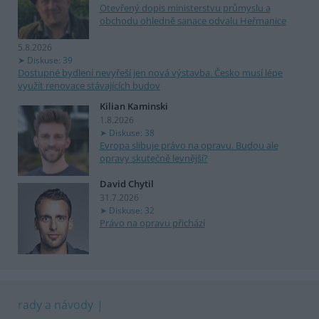
Otevřený dopis ministerstvu průmyslu a
obchodu ohledně sanace odvalu Heřmanice
5.8.2026
Diskuse: 39
Dostupné bydlení nevyřeší jen nová výstavba. Česko musí lépe
využít renovace stávajících budov
Kilian Kaminski
1.8.2026
Diskuse: 38
Evropa slibuje právo na opravu. Budou ale
opravy skutečně levnější?
David Chytil
31.7.2026
Diskuse: 32
Právo na opravu přichází
rady a návody