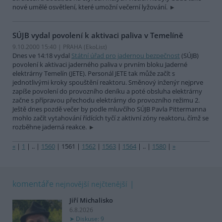
nové umělé osvětlení, které umožní večerní lyžování.
SÚJB vydal povolení k aktivaci paliva v Temelíně
9.10.2000 15:40 | PRAHA (EkoList)
Dnes ve 14:18 vydal
Státní úřad pro jadernou bezpečnost
(SÚJB)
povolení k aktivaci jaderného paliva v prvním bloku Jaderné
elektrárny Temelín (JETE). Personál JETE tak může začít s
jednotlivými kroky spouštění reaktoru. Směnový inženýr nejprve
zapíše povolení do provozního deníku a poté obsluha elektrárny
začne s přípravou přechodu elektrárny do provozního režimu 2.
Ještě dnes pozdě večer by podle mluvčího SÚJB Pavla Pittermanna
mohlo začít vytahování řídících tyčí z aktivní zóny reaktoru, čímž se
rozběhne jaderná reakce.
«
|
1
|
..
|
1560
|
1561
|
1562
|
1563
|
1564
|
..
|
1580
|
»
komentáře
nejnovější
nejčtenější
Jiří Michalisko
6.8.2026
Diskuse: 9