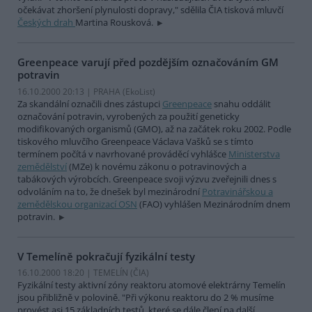
očekávat zhoršení plynulosti dopravy," sdělila ČIA tisková mluvčí
Českých drah
Martina Rousková.
Greenpeace varují před pozdějším označováním GM
potravin
16.10.2000 20:13 | PRAHA (EkoList)
Za skandální označili dnes zástupci
Greenpeace
snahu oddálit
označování potravin, vyrobených za použití geneticky
modifikovaných organismů (GMO), až na začátek roku 2002. Podle
tiskového mluvčího Greenpeace Václava Vašků se s tímto
termínem počítá v navrhované prováděcí vyhlášce
Ministerstva
zemědělství
(MZe) k novému zákonu o potravinových a
tabákových výrobcích. Greenpeace svoji výzvu zveřejnili dnes s
odvoláním na to, že dnešek byl mezinárodní
Potravinářskou a
zemědělskou organizací OSN
(FAO) vyhlášen Mezinárodním dnem
potravin.
V Temelíně pokračují fyzikální testy
16.10.2000 18:20 | TEMELÍN (
ČIA
)
Fyzikální testy aktivní zóny reaktoru atomové elektrárny Temelín
jsou přibližně v polovině. "Při výkonu reaktoru do 2 % musíme
provést asi 15 základních testů, které se dále člení na další