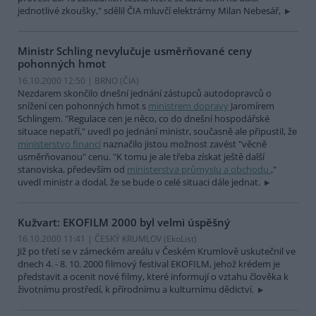
jednotlivé zkoušky," sdělil ČIA mluvčí elektrárny Milan Nebesář,
Ministr Schling nevylučuje usměrňované ceny
pohonných hmot
16.10.2000 12:50 | BRNO (
ČIA
)
Nezdarem skončilo dnešní jednání zástupců autodopravců o
snížení cen pohonných hmot s
ministrem dopravy
Jaromírem
Schlingem. "Regulace cen je něco, co do dnešní hospodářské
situace nepatří," uvedl po jednání ministr, současně ale připustil, že
ministerstvo financí
naznačilo jistou možnost zavést "věcně
usměrňovanou" cenu. "K tomu je ale třeba získat ještě další
stanoviska, především od
ministerstva průmyslu a obchodu
,"
uvedl ministr a dodal, že se bude o celé situaci dále jednat.
Kužvart: EKOFILM 2000 byl velmi úspěšný
16.10.2000 11:41 | ČESKÝ KRUMLOV (EkoList)
Již po třetí se v zámeckém areálu v Českém Krumlově uskutečnil ve
dnech 4. - 8. 10. 2000 filmový festival EKOFILM, jehož krédem je
představit a ocenit nové filmy, které informují o vztahu člověka k
životnímu prostředí, k přírodnímu a kulturnímu dědictví.