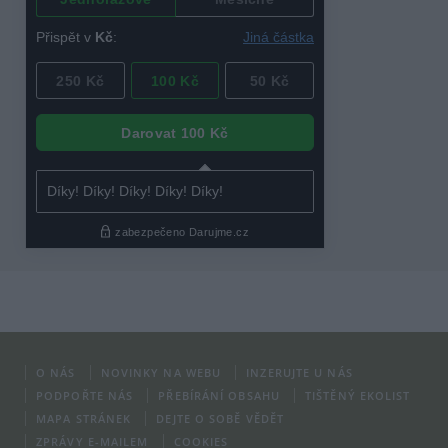
O NÁS
NOVINKY NA WEBU
INZERUJTE U NÁS
PODPOŘTE NÁS
PŘEBÍRÁNÍ OBSAHU
TIŠTĚNÝ EKOLIST
MAPA STRÁNEK
DEJTE O SOBĚ VĚDĚT
ZPRÁVY E-MAILEM
COOKIES