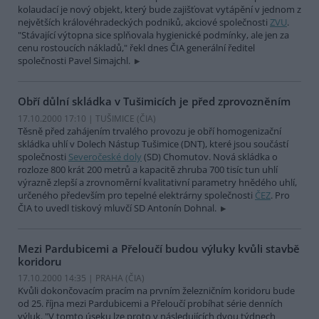
kolaudací je nový objekt, který bude zajišťovat vytápění v jednom z
největších královéhradeckých podniků, akciové společnosti
ZVU
.
"Stávající výtopna sice splňovala hygienické podmínky, ale jen za
cenu rostoucích nákladů," řekl dnes ČIA generální ředitel
společnosti Pavel Simajchl.
Obří důlní skládka v Tušimicích je před zprovozněním
17.10.2000 17:10 | TUŠIMICE (
ČIA
)
Těsně před zahájením trvalého provozu je obří homogenizační
skládka uhlí v Dolech Nástup Tušimice (DNT), které jsou součástí
společnosti
Severočeské doly
(SD) Chomutov. Nová skládka o
rozloze 800 krát 200 metrů a kapacitě zhruba 700 tisíc tun uhlí
výrazně zlepší a zrovnoměrní kvalitativní parametry hnědého uhlí,
určeného především pro tepelné elektrárny společnosti
ČEZ
. Pro
ČIA to uvedl tiskový mluvčí SD Antonín Dohnal.
Mezi Pardubicemi a Přeloučí budou výluky kvůli stavbě
koridoru
17.10.2000 14:35 | PRAHA (
ČIA
)
Kvůli dokončovacím pracím na prvním železničním koridoru bude
od 25. října mezi Pardubicemi a Přeloučí probíhat série denních
výluk. "V tomto úseku lze proto v následujících dvou týdnech