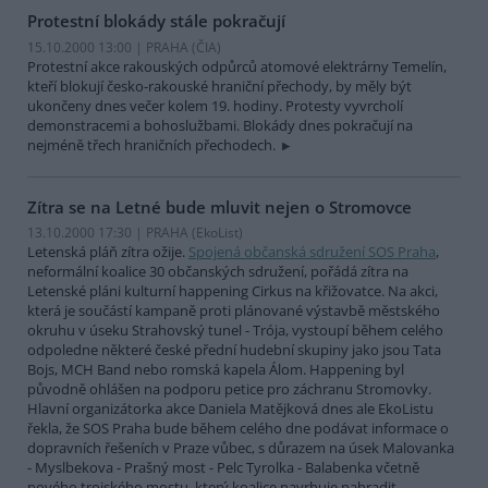
Protestní blokády stále pokračují
15.10.2000 13:00 | PRAHA (
ČIA
)
Protestní akce rakouských odpůrců atomové elektrárny Temelín,
kteří blokují česko-rakouské hraniční přechody, by měly být
ukončeny dnes večer kolem 19. hodiny. Protesty vyvrcholí
demonstracemi a bohoslužbami. Blokády dnes pokračují na
nejméně třech hraničních přechodech.
Zítra se na Letné bude mluvit nejen o Stromovce
13.10.2000 17:30 | PRAHA (EkoList)
Letenská pláň zítra ožije.
Spojená občanská sdružení SOS Praha
,
neformální koalice 30 občanských sdružení, pořádá zítra na
Letenské pláni kulturní happening Cirkus na křižovatce. Na akci,
která je součástí kampaně proti plánované výstavbě městského
okruhu v úseku Strahovský tunel - Trója, vystoupí během celého
odpoledne některé české přední hudební skupiny jako jsou Tata
Bojs, MCH Band nebo romská kapela Álom. Happening byl
původně ohlášen na podporu petice pro záchranu Stromovky.
Hlavní organizátorka akce Daniela Matějková dnes ale EkoListu
řekla, že SOS Praha bude během celého dne podávat informace o
dopravních řešeních v Praze vůbec, s důrazem na úsek Malovanka
- Myslbekova - Prašný most - Pelc Tyrolka - Balabenka včetně
nového trojského mostu, který koalice navrhuje nahradit