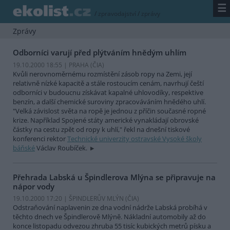
☰
/
zpravodajství
/
zprávy
Zprávy
Odborníci varují před plýtváním hnědým uhlím
19.10.2000 18:55 | PRAHA (
ČIA
)
Kvůli nerovnoměrnému rozmístění zásob ropy na Zemi, její
relativně nízké kapacitě a stále rostoucím cenám, navrhují čeští
odborníci v budoucnu získávat kapalné uhlovodíky, respektive
benzín, a další chemické suroviny zpracováváním hnědého uhlí.
"Velká závislost světa na ropě je jednou z příčin současné ropné
krize. Například Spojené státy americké vynakládají obrovské
částky na cestu zpět od ropy k uhlí," řekl na dnešní tiskové
konferenci rektor
Technické univerzity ostravské Vysoké školy
báňské
Václav Roubíček.
Přehrada Labská u Špindlerova Mlýna se připravuje na
nápor vody
19.10.2000 17:20 | ŠPINDLERŮV MLÝN (
ČIA
)
Odstraňování naplavenin ze dna vodní nádrže Labská probíhá v
těchto dnech ve Špindlerově Mlýně. Nákladní automobily až do
konce listopadu odvezou zhruba 55 tisíc kubických metrů písku a