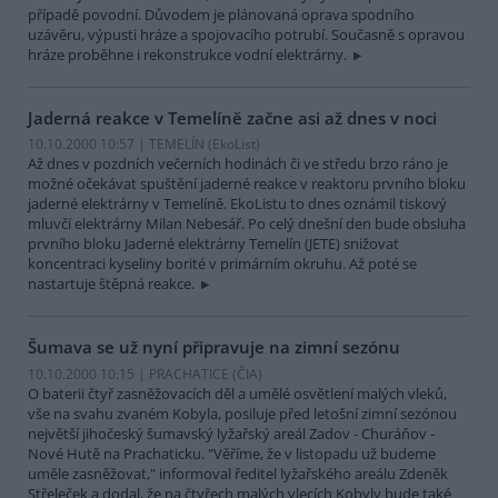
případě povodní. Důvodem je plánovaná oprava spodního
uzávěru, výpusti hráze a spojovacího potrubí. Současně s opravou
hráze proběhne i rekonstrukce vodní elektrárny.
Jaderná reakce v Temelíně začne asi až dnes v noci
10.10.2000 10:57 | TEMELÍN (EkoList)
Až dnes v pozdních večerních hodinách či ve středu brzo ráno je
možné očekávat spuštění jaderné reakce v reaktoru prvního bloku
jaderné elektrárny v Temelíně. EkoListu to dnes oznámil tiskový
mluvčí elektrárny Milan Nebesář. Po celý dnešní den bude obsluha
prvního bloku Jaderné elektrárny Temelín (JETE) snižovat
koncentraci kyseliny borité v primárním okruhu. Až poté se
nastartuje štěpná reakce.
Šumava se už nyní připravuje na zimní sezónu
10.10.2000 10:15 | PRACHATICE (
ČIA
)
O baterii čtyř zasněžovacích děl a umělé osvětlení malých vleků,
vše na svahu zvaném Kobyla, posiluje před letošní zimní sezónou
největší jihočeský šumavský lyžařský areál Zadov - Churáňov -
Nové Hutě na Prachaticku. "Věříme, že v listopadu už budeme
uměle zasněžovat," informoval ředitel lyžařského areálu Zdeněk
Střeleček a dodal, že na čtyřech malých vlecích Kobyly bude také