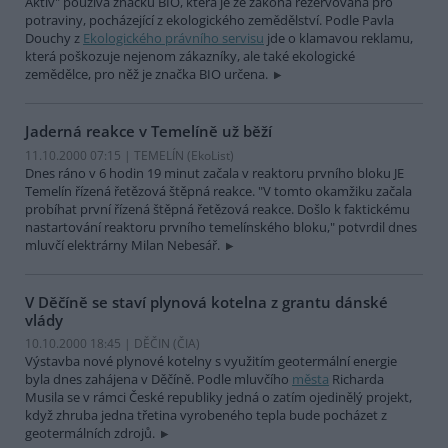
Aktiv" používá značku BIO, která je ze zákona rezervovaná pro
potraviny, pocházející z ekologického zemědělství. Podle Pavla
Douchy z
Ekologického právního servisu
jde o klamavou reklamu,
která poškozuje nejenom zákazníky, ale také ekologické
zemědělce, pro něž je značka BIO určena.
Jaderná reakce v Temelíně už běží
11.10.2000 07:15 | TEMELÍN (EkoList)
Dnes ráno v 6 hodin 19 minut začala v reaktoru prvního bloku JE
Temelín řízená řetězová štěpná reakce. "V tomto okamžiku začala
probíhat první řízená štěpná řetězová reakce. Došlo k faktickému
nastartování reaktoru prvního temelínského bloku," potvrdil dnes
mluvčí elektrárny Milan Nebesář.
V Děčíně se staví plynová kotelna z grantu dánské
vlády
10.10.2000 18:45 | DĚČIN (
ČIA
)
Výstavba nové plynové kotelny s využitím geotermální energie
byla dnes zahájena v Děčíně. Podle mluvčího
města
Richarda
Musila se v rámci České republiky jedná o zatím ojedinělý projekt,
když zhruba jedna třetina vyrobeného tepla bude pocházet z
geotermálních zdrojů.