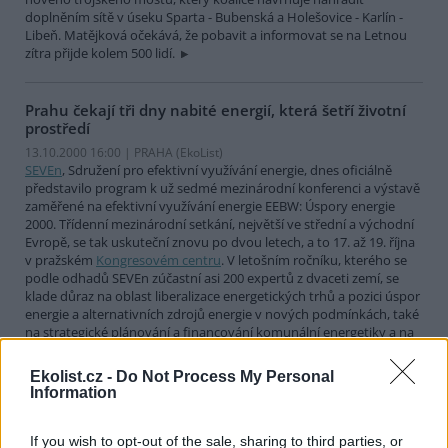
doplněním sítě v úseku Sparta - Bubenská a Holešovice - Karlín -
Libeň. Matějková očekává, že pobavit a informovat se na Letnou
zítra přijde kolem 500 lidí.
Prahu čekají tři dny nabité energií, která šetří životní
prostředí
13.10.2000 16:00 | PRAHA (EkoList)
SEVEn
, Sdružení pro efektivní využívání energie, dnes oficiálně
představilo program k už sedmé mezinárodní konferenci a výstavě
zaměřené na efektivní využívání energie EEBW: Úspory energie
2000. Třídenní mezinárodní setkání, největší ve střední a východní
Evropě, se tak uskuteční znovu po dvou letech, a to 17. až 19. října
v pražském
Kongresovém centru
. V letošním ročníku, kterého se
podle odhadů SEVEn zúčastní asi 200 expertů z dvaceti zemí, se
klade důraz na oblast liberalizace energetických trhů a pozici úspor
energie a alternativních zdrojů energie v nových podmínkách, také
na strategické plánování a financování komunální energetiky a na
rodící se obor výstavby nízkoenergetických bytových domů.
Ekolist.cz -
Do Not Process My Personal
Information
Dopravci chtějí podat trestní oznámení kvůli blokádám
hranic
If you wish to opt-out of the sale, sharing to third parties, or