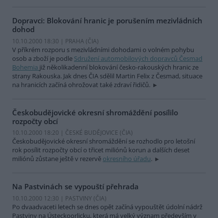
Dopravci: Blokování hranic je porušením mezivládních
dohod
10.10.2000 18:30 | PRAHA (
ČIA
)
V příkrém rozporu s mezivládními dohodami o volném pohybu
osob a zboží je podle
Sdružení automobilových dopravců Česmad
Bohemia
již několikadenní blokování česko-rakouských hranic ze
strany Rakouska. Jak dnes ČIA sdělil Martin Felix z Česmad, situace
na hranicích začíná ohrožovat také zdraví řidičů.
Českobudějovické okresní shromáždění posílilo
rozpočty obcí
10.10.2000 18:20 | ČESKÉ BUDĚJOVICE (
ČIA
)
Českobudějovické okresní shromáždění se rozhodlo pro letošní
rok posílit rozpočty obcí o třicet miliónů korun a dalších deset
miliónů zůstane ještě v rezervě
okresního úřadu
.
Na Pastvinách se vypouští přehrada
10.10.2000 12:30 | PASTVINY (
ČIA
)
Po dvaadvaceti letech se dnes opět začíná vypouštět údolní nádrž
Pastviny na Ústeckoorlicku, která má velký význam především v