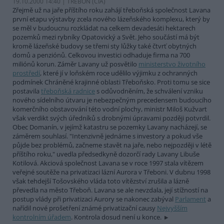
19.10.2000 14:40 | TŘEBOŇ (
ČIA
)
Zřejmě už na jaře příštího roku zahájí třeboňská společnost Lavana
první etapu výstavby zcela nového lázeňského komplexu, který by
se měl v budoucnu rozkládat na celkem devadesáti hektarech
pozemků mezi rybníky Opatovický a Svět. Jeho součástí má být
kromě lázeňské budovy se třemi sty lůžky také čtvrť obytných
domů a penziónů. Celkovou investici odhaduje firma na 700
miliónů korun. Záměr Lavany už posvětilo
ministerstvo životního
prostředí
, které jí v loňském roce udělilo výjimku z ochranných
podmínek Chráněné krajinné oblasti Třeboňsko. Proti tomu se sice
postavila
třeboňská radnice
s odůvodněním, že schválení vzniku
nového sídelního útvaru je nebezpečným precedensem budoucího
komerčního obstavování této vodní plochy, ministr Miloš Kužvart
však verdikt svých úředníků s drobnými úpravami později potvrdil.
Obec Domanín, v jejímž katastru se pozemky Lavany nacházejí, se
záměrem souhlasí. "Intenzivně jednáme s investory a pokud vše
půjde bez problémů, začneme stavět na jaře, nebo nejpozději v létě
příštího roku," uvedla předsedkyně dozorčí rady Lavany Libuše
Kotilová. Akciová společnost Lavana se v roce 1997 stala vítězem
veřejné soutěže na privatizaci lázní Aurora v Třeboni. V dubnu 1998
však tehdejší Tošovského vláda toto vítězství zrušila a lázně
převedla na město Třeboň. Lavana se ale nevzdala, její stížností na
postup vlády při privatizaci Aurory se nakonec zabýval
Parlament
a
nařídil nové prošetření známé privatizační causy
Nejvyšším
kontrolním úřadem
. Kontrola dosud není u konce.