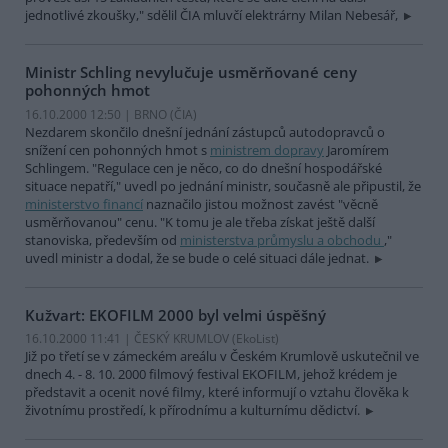
jednotlivé zkoušky," sdělil ČIA mluvčí elektrárny Milan Nebesář,
Ministr Schling nevylučuje usměrňované ceny
pohonných hmot
16.10.2000 12:50 | BRNO (
ČIA
)
Nezdarem skončilo dnešní jednání zástupců autodopravců o
snížení cen pohonných hmot s
ministrem dopravy
Jaromírem
Schlingem. "Regulace cen je něco, co do dnešní hospodářské
situace nepatří," uvedl po jednání ministr, současně ale připustil, že
ministerstvo financí
naznačilo jistou možnost zavést "věcně
usměrňovanou" cenu. "K tomu je ale třeba získat ještě další
stanoviska, především od
ministerstva průmyslu a obchodu
,"
uvedl ministr a dodal, že se bude o celé situaci dále jednat.
Kužvart: EKOFILM 2000 byl velmi úspěšný
16.10.2000 11:41 | ČESKÝ KRUMLOV (EkoList)
Již po třetí se v zámeckém areálu v Českém Krumlově uskutečnil ve
dnech 4. - 8. 10. 2000 filmový festival EKOFILM, jehož krédem je
představit a ocenit nové filmy, které informují o vztahu člověka k
životnímu prostředí, k přírodnímu a kulturnímu dědictví.