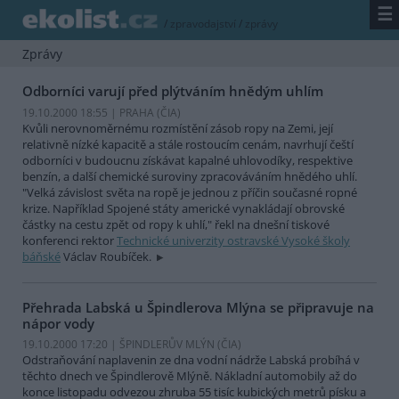
☰
/
zpravodajství
/
zprávy
Zprávy
Odborníci varují před plýtváním hnědým uhlím
19.10.2000 18:55 | PRAHA (
ČIA
)
Kvůli nerovnoměrnému rozmístění zásob ropy na Zemi, její
relativně nízké kapacitě a stále rostoucím cenám, navrhují čeští
odborníci v budoucnu získávat kapalné uhlovodíky, respektive
benzín, a další chemické suroviny zpracováváním hnědého uhlí.
"Velká závislost světa na ropě je jednou z příčin současné ropné
krize. Například Spojené státy americké vynakládají obrovské
částky na cestu zpět od ropy k uhlí," řekl na dnešní tiskové
konferenci rektor
Technické univerzity ostravské Vysoké školy
báňské
Václav Roubíček.
Přehrada Labská u Špindlerova Mlýna se připravuje na
nápor vody
19.10.2000 17:20 | ŠPINDLERŮV MLÝN (
ČIA
)
Odstraňování naplavenin ze dna vodní nádrže Labská probíhá v
těchto dnech ve Špindlerově Mlýně. Nákladní automobily až do
konce listopadu odvezou zhruba 55 tisíc kubických metrů písku a