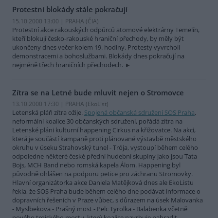
Protestní blokády stále pokračují
15.10.2000 13:00 | PRAHA (
ČIA
)
Protestní akce rakouských odpůrců atomové elektrárny Temelín,
kteří blokují česko-rakouské hraniční přechody, by měly být
ukončeny dnes večer kolem 19. hodiny. Protesty vyvrcholí
demonstracemi a bohoslužbami. Blokády dnes pokračují na
nejméně třech hraničních přechodech.
Zítra se na Letné bude mluvit nejen o Stromovce
13.10.2000 17:30 | PRAHA (EkoList)
Letenská pláň zítra ožije.
Spojená občanská sdružení SOS Praha
,
neformální koalice 30 občanských sdružení, pořádá zítra na
Letenské pláni kulturní happening Cirkus na křižovatce. Na akci,
která je součástí kampaně proti plánované výstavbě městského
okruhu v úseku Strahovský tunel - Trója, vystoupí během celého
odpoledne některé české přední hudební skupiny jako jsou Tata
Bojs, MCH Band nebo romská kapela Álom. Happening byl
původně ohlášen na podporu petice pro záchranu Stromovky.
Hlavní organizátorka akce Daniela Matějková dnes ale EkoListu
řekla, že SOS Praha bude během celého dne podávat informace o
dopravních řešeních v Praze vůbec, s důrazem na úsek Malovanka
- Myslbekova - Prašný most - Pelc Tyrolka - Balabenka včetně
nového trojského mostu, který koalice navrhuje nahradit