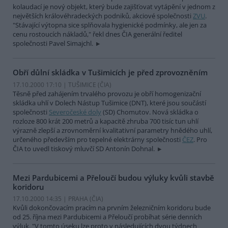
kolaudací je nový objekt, který bude zajišťovat vytápění v jednom z
největších královéhradeckých podniků, akciové společnosti
ZVU
.
"Stávající výtopna sice splňovala hygienické podmínky, ale jen za
cenu rostoucích nákladů," řekl dnes ČIA generální ředitel
společnosti Pavel Simajchl.
Obří důlní skládka v Tušimicích je před zprovozněním
17.10.2000 17:10 | TUŠIMICE (
ČIA
)
Těsně před zahájením trvalého provozu je obří homogenizační
skládka uhlí v Dolech Nástup Tušimice (DNT), které jsou součástí
společnosti
Severočeské doly
(SD) Chomutov. Nová skládka o
rozloze 800 krát 200 metrů a kapacitě zhruba 700 tisíc tun uhlí
výrazně zlepší a zrovnoměrní kvalitativní parametry hnědého uhlí,
určeného především pro tepelné elektrárny společnosti
ČEZ
. Pro
ČIA to uvedl tiskový mluvčí SD Antonín Dohnal.
Mezi Pardubicemi a Přeloučí budou výluky kvůli stavbě
koridoru
17.10.2000 14:35 | PRAHA (
ČIA
)
Kvůli dokončovacím pracím na prvním železničním koridoru bude
od 25. října mezi Pardubicemi a Přeloučí probíhat série denních
výluk. "V tomto úseku lze proto v následujících dvou týdnech