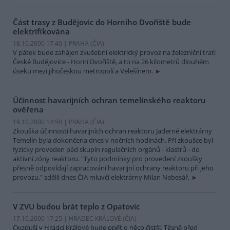
Část trasy z Budějovic do Horního Dvořiště bude
elektrifikována
18.10.2000 17:40 | PRAHA (
ČIA
)
V pátek bude zahájen zkušební elektrický provoz na železniční trati
České Budějovice - Horní Dvořiště, a to na 26 kilometrů dlouhém
úseku mezi jihočeskou metropolí a Velešínem.
Účinnost havarijních ochran temelínského reaktoru
ověřena
18.10.2000 14:50 | PRAHA (
ČIA
)
Zkouška účinnosti havarijních ochran reaktoru Jaderné elektrárny
Temelín byla dokončena dnes v nočních hodinách. Při zkoušce byl
fyzicky proveden pád skupin regulačních orgánů - klastrů - do
aktivní zóny reaktoru. "Tyto podmínky pro provedení zkoušky
přesně odpovídají zapracování havarijní ochrany reaktoru při jeho
provozu," sdělil dnes ČIA mluvčí elektrárny Milan Nebesář.
V ZVU budou brát teplo z Opatovic
17.10.2000 17:25 | HRADEC KRÁLOVÉ (
ČIA
)
Ovzduší v Hradci Králové bude opět o něco čistší. Těsně před