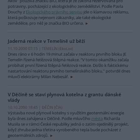
Aktiv" používá značku BIO, která je ze zákona rezervovaná pro
potraviny, pocházející z ekologického zemědělství. Podle Pavla
Douchy z
Ekologického právního servisu
jde o klamavou reklamu,
která poškozuje nejenom zákazníky, ale také ekologické
zemědělce, pro něž je značka BIO určena.
Jaderná reakce v Temelíně už běží
11.10.2000 07:15 | TEMELÍN (EkoList)
Dnes ráno v 6 hodin 19 minut začala v reaktoru prvního bloku JE
Temelín řízená řetězová štěpná reakce. "V tomto okamžiku začala
probíhat první řízená štěpná řetězová reakce. Došlo k faktickému
nastartování reaktoru prvního temelínského bloku," potvrdil dnes
mluvčí elektrárny Milan Nebesář.
V Děčíně se staví plynová kotelna z grantu dánské
vlády
10.10.2000 18:45 | DĚČIN (
ČIA
)
Výstavba nové plynové kotelny s využitím geotermální energie
byla dnes zahájena v Děčíně. Podle mluvčího
města
Richarda
Musila se v rámci České republiky jedná o zatím ojedinělý projekt,
když zhruba jedna třetina vyrobeného tepla bude pocházet z
geotermálních zdrojů.