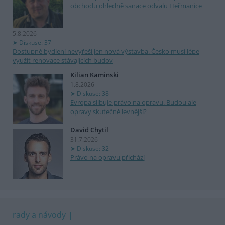
obchodu ohledně sanace odvalu Heřmanice
5.8.2026
Diskuse: 37
Dostupné bydlení nevyřeší jen nová výstavba. Česko musí lépe
využít renovace stávajících budov
Kilian Kaminski
1.8.2026
Diskuse: 38
Evropa slibuje právo na opravu. Budou ale
opravy skutečně levnější?
David Chytil
31.7.2026
Diskuse: 32
Právo na opravu přichází
rady a návody