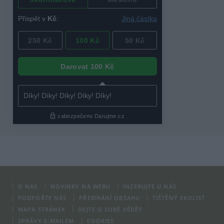
O NÁS
NOVINKY NA WEBU
INZERUJTE U NÁS
PODPOŘTE NÁS
PŘEBÍRÁNÍ OBSAHU
TIŠTĚNÝ EKOLIST
MAPA STRÁNEK
DEJTE O SOBĚ VĚDĚT
ZPRÁVY E-MAILEM
COOKIES