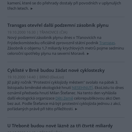
kamení, které se do přehrady dostaly při povodních v uplynulých
třech letech.
Transgas otevřel další podzemní zásobník plynu
19.10.2000 16:30 | TŘANOVICE (
ČIA
)
Nový podzemní zásobník plynu dnes v Třanovicích na
Frýdeckomístecku oficiálně zprovoznil státní podnik
Transgas
.
Zásobník o objemu 1,7 miliardy krychlových metrů pojme sedminu
celoroční spotřeby plynu na severní Moravě.
Cyklisté v Brně budou žádat nové cyklostezky
19.10.2000 14:40 | BRNO (EkoList)
Již pátý ročník "Protestní cyklojízdy městem" svolalo na pátek 3.
listopadu brněnské ekologické hnutí
NESEHNUTÍ
. EkoListu to dnes
oznámil předseda hnutí Milan Štefanec. Na tento den vyhlásila
další ekologická organizace
Děti Země
celorepublikovou akci Den
bez aut. Podle Štefance má být protestní cyklojízda jednou z akcí,
pořádaných právě při této příležitosti.
U Třeboně budou nové lázně za tři čtvrtě miliardy