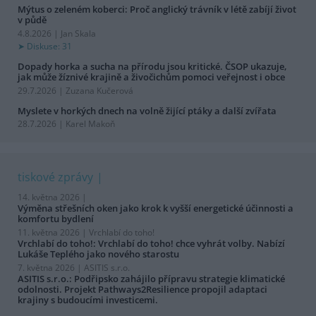
Mýtus o zeleném koberci: Proč anglický trávník v létě zabíjí život
v půdě
4.8.2026 | Jan Skala
Diskuse: 31
Dopady horka a sucha na přírodu jsou kritické. ČSOP ukazuje,
jak může žíznivé krajině a živočichům pomoci veřejnost i obce
29.7.2026 | Zuzana Kučerová
Myslete v horkých dnech na volně žijící ptáky a další zvířata
28.7.2026 | Karel Makoň
tiskové zprávy
14. května 2026 |
Výměna střešních oken jako krok k vyšší energetické účinnosti a
komfortu bydlení
11. května 2026 |
Vrchlabí do toho!
Vrchlabí do toho!: Vrchlabí do toho! chce vyhrát volby. Nabízí
Lukáše Teplého jako nového starostu
7. května 2026 |
ASITIS s.r.o.
ASITIS s.r.o.: Podřipsko zahájilo přípravu strategie klimatické
odolnosti. Projekt Pathways2Resilience propojil adaptaci
krajiny s budoucími investicemi.