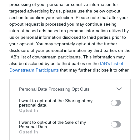
13.10.2000 15:00 | PRAHA (
ČIA
)
processing of your personal or sensitive information for
Pokud do dnešní půlnoci rakouští odpůrci Jaderné elektrárny
targeted advertising by us, please use the below opt-out
Temelín neukončí blokády na česko-rakouských hranicích, podá
Sdružení automobilových dopravců
Česmad Bohemia
v Rakousku
section to confirm your selection. Please note that after your
trestní oznámení na neznámého pachatele o náhradu škod
opt-out request is processed you may continue seeing
způsobených neprostupností rakouských hranic. ČIA to dnes
interest-based ads based on personal information utilized by
oznámil generální tajemník Česmad Miroslav Solař.
us or personal information disclosed to third parties prior to
your opt-out. You may separately opt-out of the further
disclosure of your personal information by third parties on the
Každý kamion ztrácí kvůli blokádám hranic 25 tisíc Kč
denně
IAB’s list of downstream participants. This information may
also be disclosed by us to third parties on the
IAB’s List of
12.10.2000 14:40 | PRAHA (
ČIA
)
Blokády česko-rakouských hranic rakouskými odpůrci jaderné
Downstream Participants
that may further disclose it to other
elektrárny Temelín způsobují dopravcům každý den finanční ztráty
third parties.
okolo 25 tisíc korun na jedno vozidlo. Tato částka, která vychází z
údajů sdružení mezinárodních silničních dopravců
Česmad-
Personal Data Processing Opt Outs
Bohemia
, zahrnuje denně pětitisícové finanční ztráty, zvýšené
náklady z delší přepravní vzdálenosti při objezdu, penále za
I want to opt-out of the Sharing of my
nedodržení termínu dodávky a další náklady. Podle Česmadu,
personal data.
vznikly českým dopravcům kvůli blokádám dosud
Opted In
"mnohasettisícové ztráty".
I want to opt-out of the Sale of my
Personal Data.
Opted In
Temelínská elektrárna pokračuje v testech