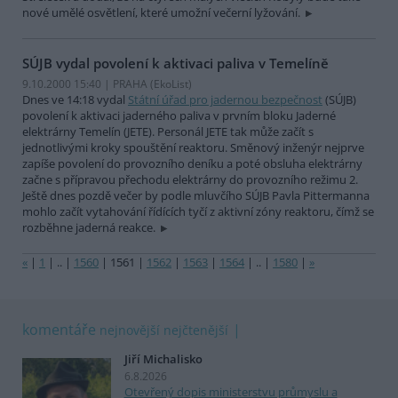
nové umělé osvětlení, které umožní večerní lyžování.
SÚJB vydal povolení k aktivaci paliva v Temelíně
9.10.2000 15:40 | PRAHA (EkoList)
Dnes ve 14:18 vydal
Státní úřad pro jadernou bezpečnost
(SÚJB)
povolení k aktivaci jaderného paliva v prvním bloku Jaderné
elektrárny Temelín (JETE). Personál JETE tak může začít s
jednotlivými kroky spouštění reaktoru. Směnový inženýr nejprve
zapíše povolení do provozního deníku a poté obsluha elektrárny
začne s přípravou přechodu elektrárny do provozního režimu 2.
Ještě dnes pozdě večer by podle mluvčího SÚJB Pavla Pittermanna
mohlo začít vytahování řídících tyčí z aktivní zóny reaktoru, čímž se
rozběhne jaderná reakce.
«
|
1
|
..
|
1560
|
1561
|
1562
|
1563
|
1564
|
..
|
1580
|
»
komentáře
nejnovější
nejčtenější
Jiří Michalisko
6.8.2026
Otevřený dopis ministerstvu průmyslu a