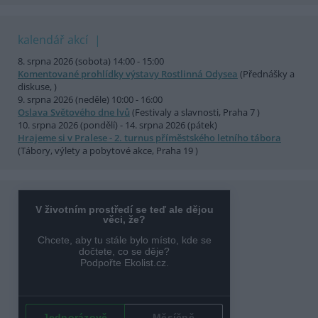
kalendář akcí
8. srpna 2026 (sobota) 14:00 - 15:00
Komentované prohlídky výstavy Rostlinná Odysea
(Přednášky a
diskuse, )
9. srpna 2026 (neděle) 10:00 - 16:00
Oslava Světového dne lvů
(Festivaly a slavnosti, Praha 7 )
10. srpna 2026 (pondělí) - 14. srpna 2026 (pátek)
Hrajeme si v Pralese - 2. turnus příměstského letního tábora
(Tábory, výlety a pobytové akce, Praha 19 )