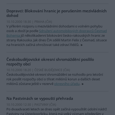
Dopravci: Blokování hranic je porušením mezivládních
dohod
10.10.2000 18:30 | PRAHA (
ČIA
)
V příkrém rozporu s mezivládními dohodami o volném pohybu
osob a zboží je podle
Sdružení automobilových dopravců Česmad
Bohemia
již několikadenní blokování česko-rakouských hranic ze
strany Rakouska. Jak dnes ČIA sdělil Martin Felix z Česmad, situace
na hranicích začíná ohrožovat také zdraví řidičů.
Českobudějovické okresní shromáždění posílilo
rozpočty obcí
10.10.2000 18:20 | ČESKÉ BUDĚJOVICE (
ČIA
)
Českobudějovické okresní shromáždění se rozhodlo pro letošní
rok posílit rozpočty obcí o třicet miliónů korun a dalších deset
miliónů zůstane ještě v rezervě
okresního úřadu
.
Na Pastvinách se vypouští přehrada
10.10.2000 12:30 | PASTVINY (
ČIA
)
Po dvaadvaceti letech se dnes opět začíná vypouštět údolní nádrž
Pastviny na Ústeckoorlicku, která má velký význam především v