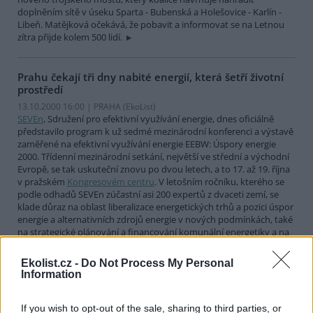
doplněním sítě v úseku Sparta - Bubenská a Holešovice - Karlín -
Libeň. Matějková očekává, že pobavit a informovat se na Letnou
zítra přijde kolem 500 lidí.
Prahu čekají tři dny nabité energií, která šetří životní
prostředí
13.10.2000 16:00 | PRAHA (EkoList)
SEVEn
, Sdružení pro efektivní využívání energie, dnes oficiálně
představilo program k už sedmé mezinárodní konferenci a výstavě
zaměřené na efektivní využívání energie EEBW: Úspory energie
2000. Třídenní mezinárodní setkání, největší ve střední a východní
Evropě, se tak uskuteční znovu po dvou letech, a to 17. až 19. října
v pražském
Kongresovém centru
. V letošním ročníku, kterého se
podle odhadů SEVEn zúčastní asi 200 expertů z dvaceti zemí, se
klade důraz na oblast liberalizace energetických trhů a pozici úspor
energie a alternativních zdrojů energie v nových podmínkách, také
na strategické plánování a financování komunální energetiky a na
rodící se obor výstavby nízkoenergetických bytových domů.
Ekolist.cz -
Do Not Process My Personal
Information
Dopravci chtějí podat trestní oznámení kvůli blokádám
hranic
If you wish to opt-out of the sale, sharing to third parties, or