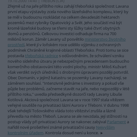
19.10.2000 14:40 | TŘEBOŇ (
ČIA
)
Zřejmě už na jaře příštího roku zahájí třeboňská společnost Lavana
první etapu výstavby zcela nového lázeňského komplexu, který by
se měl v budoucnu rozkládat na celkem devadesáti hektarech
pozemků mezi rybníky Opatovický a Svět. Jeho součástí má být
kromě lázeňské budovy se třemi sty lůžky také čtvrť obytných
domů a penziónů. Celkovou investici odhaduje firma na 700
miliónů korun. Záměr Lavany už posvětilo
ministerstvo životního
prostředí
, které jí v loňském roce udělilo výjimku z ochranných
podmínek Chráněné krajinné oblasti Třeboňsko. Proti tomu se sice
postavila
třeboňská radnice
s odůvodněním, že schválení vzniku
nového sídelního útvaru je nebezpečným precedensem budoucího
komerčního obstavování této vodní plochy, ministr Miloš Kužvart
však verdikt svých úředníků s drobnými úpravami později potvrdil.
Obec Domanín, v jejímž katastru se pozemky Lavany nacházejí, se
záměrem souhlasí. "Intenzivně jednáme s investory a pokud vše
půjde bez problémů, začneme stavět na jaře, nebo nejpozději v létě
příštího roku," uvedla předsedkyně dozorčí rady Lavany Libuše
Kotilová. Akciová společnost Lavana se v roce 1997 stala vítězem
veřejné soutěže na privatizaci lázní Aurora v Třeboni. V dubnu 1998
však tehdejší Tošovského vláda toto vítězství zrušila a lázně
převedla na město Třeboň. Lavana se ale nevzdala, její stížností na
postup vlády při privatizaci Aurory se nakonec zabýval
Parlament
a
nařídil nové prošetření známé privatizační causy
Nejvyšším
kontrolním úřadem
. Kontrola dosud není u konce.