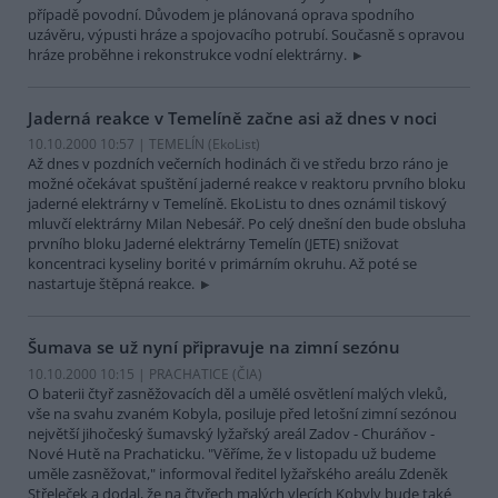
případě povodní. Důvodem je plánovaná oprava spodního
uzávěru, výpusti hráze a spojovacího potrubí. Současně s opravou
hráze proběhne i rekonstrukce vodní elektrárny.
Jaderná reakce v Temelíně začne asi až dnes v noci
10.10.2000 10:57 | TEMELÍN (EkoList)
Až dnes v pozdních večerních hodinách či ve středu brzo ráno je
možné očekávat spuštění jaderné reakce v reaktoru prvního bloku
jaderné elektrárny v Temelíně. EkoListu to dnes oznámil tiskový
mluvčí elektrárny Milan Nebesář. Po celý dnešní den bude obsluha
prvního bloku Jaderné elektrárny Temelín (JETE) snižovat
koncentraci kyseliny borité v primárním okruhu. Až poté se
nastartuje štěpná reakce.
Šumava se už nyní připravuje na zimní sezónu
10.10.2000 10:15 | PRACHATICE (
ČIA
)
O baterii čtyř zasněžovacích děl a umělé osvětlení malých vleků,
vše na svahu zvaném Kobyla, posiluje před letošní zimní sezónou
největší jihočeský šumavský lyžařský areál Zadov - Churáňov -
Nové Hutě na Prachaticku. "Věříme, že v listopadu už budeme
uměle zasněžovat," informoval ředitel lyžařského areálu Zdeněk
Střeleček a dodal, že na čtyřech malých vlecích Kobyly bude také