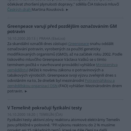
očekávat zhoršení plynulosti dopravy," sdělila ČIA tisková mluvčí
Českých drah
Martina Rousková.
Greenpeace varují před pozdějším označováním GM
potravin
16.10.2000 20:13 | PRAHA (EkoList)
Za skandální označili dnes zástupci
Greenpeace
snahu oddálit
označování potravin, vyrobených za použití geneticky
modifikovaných organismů (GMO), až na začátek roku 2002. Podle
tiskového mluvčího Greenpeace Václava Vašků se s tímto
termínem počítá v navrhované prováděcí vyhlášce
Ministerstva
zemědělství
(MZe) k novému zákonu o potravinových a
tabákových výrobcích. Greenpeace svoji výzvu zveřejnili dnes s
odvoláním na to, že dnešek byl mezinárodní
Potravinářskou a
zemědělskou organizací OSN
(FAO) vyhlášen Mezinárodním dnem
potravin.
V Temelíně pokračují fyzikální testy
16.10.2000 18:20 | TEMELÍN (
ČIA
)
Fyzikální testy aktivní zóny reaktoru atomové elektrárny Temelín
jsou přibližně v polovině. "Při výkonu reaktoru do 2 % musíme
provést asi 15 základních testů, které se dále člení na další