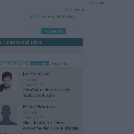
reklama
Přihlášení
rozšířené vyhledávání
a
partnerská sekce
komentáře
nejnovější
nejčtenější
Jan Palaščák
7.8.2026
Diskuse: 12
Ohrožuje nedostatek vody
budoucnost jádra?
Eliška Vidomus
6.8.2026
Diskuse: 25
Klimatická krize není over.
Vyzýváme vládu, aby ji přestala
norovat