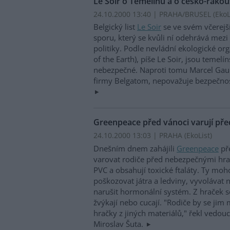
Le Soir o Temelínu a o česko-rak
24.10.2000 13:40 | PRAHA/BRUSEL (EkoLi
Belgický list
Le Soir
se ve svém včerejš
sporu, který se kvůli ní odehrává mez
politiky. Podle nevládní ekologické or
of the Earth), píše Le Soir, jsou temel
nebezpečné. Naproti tomu Marcel Gaube
firmy Belgatom, nepovažuje bezpečnost
Greenpeace před vánoci varují pře
24.10.2000 13:03 | PRAHA (EkoList)
Dnešním dnem zahájili
Greenpeace
př
varovat rodiče před nebezpečnými hra
PVC a obsahují toxické ftaláty. Ty mo
poškozovat játra a ledviny, vyvolávat 
narušit hormonální systém. Z hraček se 
žvýkají nebo cucají. "Rodiče by se jim 
hračky z jiných materiálů," řekl vedo
Miroslav Šuta.