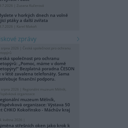
9.7.2026 | Zuzana Kučerová
yslete v horkých dnech na volně
ijící ptáky a další zvířata
8.7.2026 | Karel Makoň
tiskové zprávy
. srpna 2026 |
Česká společnost pro ochranu
etopýrů
eská společnost pro ochranu
etopýrů: „Pomoc, máme v domě
etopýry!“ Bezplatná poradna ČESON
e v létě zavalena telefonáty. Sama
otřebuje finanční podporu.
. srpna 2026 |
Regionální muzeum Mělník,
říspěvková organizace
egionální muzeum Mělník,
říspěvková organizace: Výstava 50
et CHKO Kokořínsko - Máchův kraj
4. května 2026 |
ýměna střešních oken jako krok k