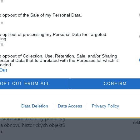
In
íze z programu PHARE CBS
o opt-out of the Sale of my Personal Data.
In
kala na výstavbu komunálních
 programu
PHARE
CBS v
to opt-out of processing my Personal Data for Targeted
edl to pro ČIA
starosta Mostu
ing.
In
 v Berlíně, kde se koná
, podepsal smlouvu o
o opt-out of Collection, Use, Retention, Sale, and/or Sharing
ersonal Data that Is Unrelated with the Purposes for which it
lected.
Out
OPT OUT FROM ALL
CONFIRM
ém generelu Krkonoš slíbil v
tního prostředí
Miloš Kužvart.
slosti
ministra pro místní
Data Deletion
Data Access
Privacy Policy
ástupci obcí mohli do vytváření
rt starostům. Obce by podle něj
rek
na obnovu historických objektů