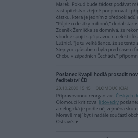
Marek. Pokud bude žádost podávat mě
zastupitelstvo zřejmě podporovat i pří
částku, která je jedním z předpokladů
"Půjde o desítky milionů," dodal staro
Zdeněk Žemlička se domnívá, že rekons
vhodné spojit s přípravou na elektrifika
Lužnicí. "Je tu velká šance, že se tento
Stejným způsobem byla před časem fin
Chebu v západních Čechách," připomn
Poslanec Kvapil hodlá prosadit n
ředitelství ČD
23.10.2000 15:45 | OLOMOUC (
ČIA
)
Připravovanou reorganizaci
Českých d
Olomouci kritizoval
lidovecký
poslanec
a nelogická je podle něj zejména skute
Moravě mají být i nadále součástí obc
Ostravě.