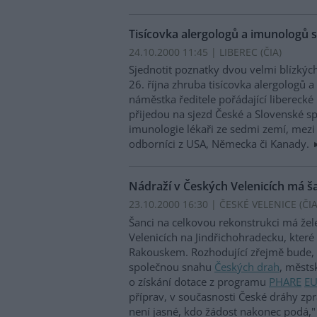
Tisícovka alergologů a imunologů se
24.10.2000 11:45 | LIBEREC (
ČIA
)
Sjednotit poznatky dvou velmi blízkých
26. října zhruba tisícovka alergologů a
náměstka ředitele pořádající liberec
přijedou na sjezd České a Slovenské sp
imunologie lékaři ze sedmi zemí, mez
odborníci z USA, Německa či Kanady.
Nádraží v Českých Velenicích má š
23.10.2000 16:30 | ČESKÉ VELENICE (
ČI
Šanci na celkovou rekonstrukci má žel
Velenicích na Jindřichohradecku, které 
Rakouskem. Rozhodující zřejmě bude, 
společnou snahu
Českých drah
, měst
o získání dotace z programu
PHARE
E
příprav, v současnosti České dráhy zpr
není jasné, kdo žádost nakonec podá,"