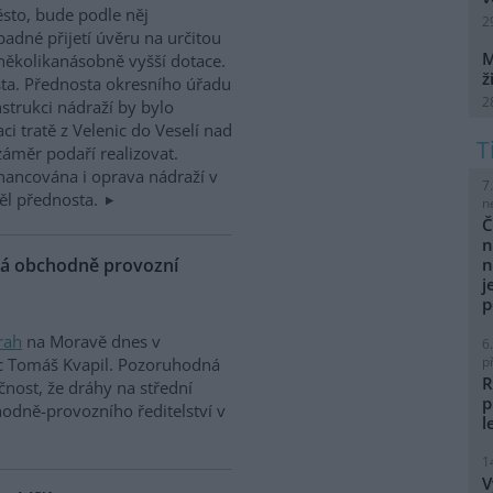
sto, bude podle něj
2
padné přijetí úvěru na určitou
M
 několikanásobně vyšší dotace.
ž
sta. Přednosta okresního úřadu
2
trukci nádraží by bylo
ci tratě z Velenic do Veselí nad
 záměr podaří realizovat.
ancována i oprava nádraží v
7
ěl přednosta.
n
Č
n
ová obchodně provozní
n
j
p
rah
na Moravě dnes v
6
p
 Tomáš Kvapil. Pozoruhodná
R
čnost, že dráhy na střední
p
hodně-provozního ředitelství v
l
1
V