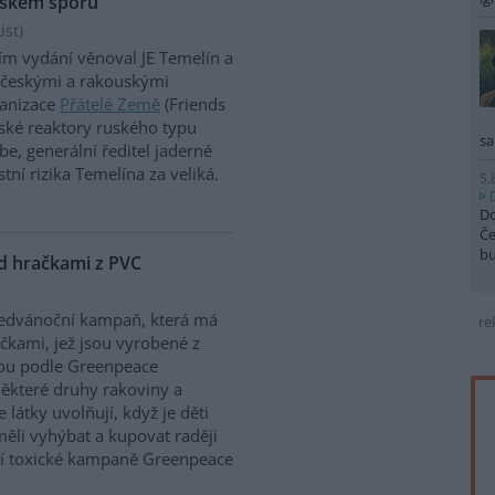
ouském sporu
st)
ím vydání věnoval JE Temelín a
i českými a rakouskými
ganizace
Přátelé Země
(Friends
ínské reaktory ruského typu
sa
, generální ředitel jaderné
ní rizika Temelína za veliká.
5.
Do
Če
b
d hračkami z PVC
edvánoční kampaň, která má
re
čkami, jež jsou vyrobené z
hou podle Greenpeace
některé druhy rakoviny a
látky uvolňují, když je děti
měli vyhýbat a kupovat raději
ucí toxické kampaně Greenpeace