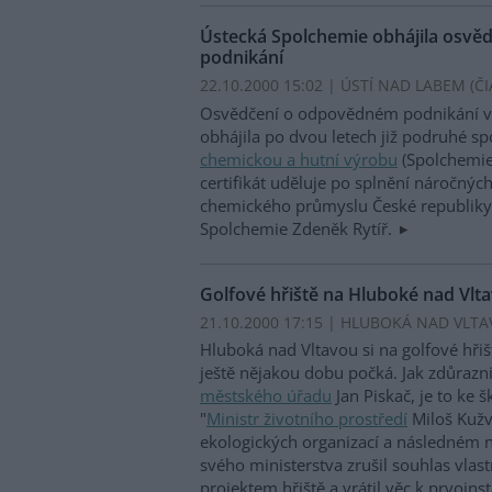
Ústecká Spolchemie obhájila osv
podnikání
22.10.2000 15:02 | ÚSTÍ NAD LABEM (
ČI
Osvědčení o odpovědném podnikání v 
obhájila po dvou letech již podruhé s
chemickou a hutní výrobu
(Spolchemie
certifikát uděluje po splnění náročnýc
chemického průmyslu České republiky.
Spolchemie Zdeněk Rytíř.
Golfové hřiště na Hluboké nad Vlt
21.10.2000 17:15 | HLUBOKÁ NAD VLTA
Hluboká nad Vltavou si na golfové hři
ještě nějakou dobu počká. Jak zdůrazn
městského úřadu
Jan Piskač, je to ke 
"
Ministr životního prostředí
Miloš Kužva
ekologických organizací a následném 
svého ministerstva zrušil souhlas vlastn
projektem hřiště a vrátil věc k prvoin