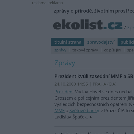
reklama
reklama
zprávy o přírodě, životním prostřed
/
zp
titulní strana
zpravodajství
public
zprávy
tiskové zprávy
co píší jiní
spe
Zprávy
Prezident kvůli zasedání MMF a SB p
24.10.2000 14:55 | PRAHA (
ČIA
)
Prezident
Václav Havel se dnes nechal
Grossem a policejním prezidentem Jiř
výsledcích bezpečnostních opatření týk
MMF
a
Světové banky
v Praze. ČIA to s
Ladislav Špaček.