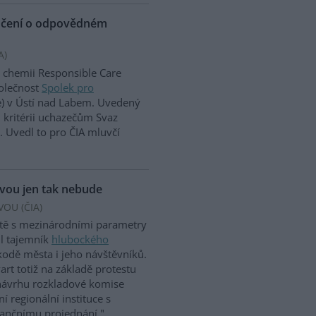
ědčení o odpovědném
A
)
chemii Responsible Care
polečnost
Spolek pro
) v Ústí nad Labem. Uvedený
h kritérii uchazečům Svaz
 Uvedl to pro ČIA mluvčí
avou jen tak nebude
VOU (
ČIA
)
ště s mezinárodními parametry
il tajemník
hlubockého
škodě města i jeho návštěvníků.
rt totiž na základě protestu
návrhu rozkladové komise
í regionální instituce s
stančnímu projednání,"