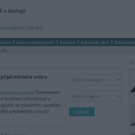
í a ekologii
ravodajství
/
zprávy
istika
zelená domácnost
kultura
kalendář akcí
fotobank
ciály
řijal ministra vnitra
ministrem vnitra
Stanislavem
ím Kolářem informovat o
ajících se výročního zasedání
dělil prezidentův mluvčí
ig