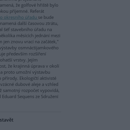
amená, že golfové hřiště bylo
okou příjemné. Referát
o okresního úřadu
se bude
namená další časovou ztrátu,
al šéf stavebního úřadu na
několika měsících jednání mezi
 jen znovu vrací na začátek,"
d výstavby osmnáctijamkového
uje především rozšíření
bohatší vrstvy. Jejím
st, že krajinná úprava v okolí
 a proto umožní výstavbu
přírody. Ekologičtí aktivisté
 vzácné dubové aleje a vzhled
ž samotný rozpočet vypovídá,
al Eduard Sequens ze Sdružení
stavět