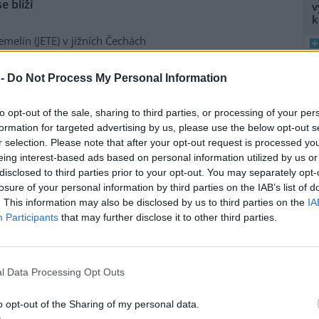
e blíží
v
k
emelín (JETE) v jižních Čechách
 dalšími velice důležitými
ntrolu symetrie zavezení
 -
Do Not Process My Personal Information
uškou pak bylo měření
A o tom informoval Milan
8
K
to opt-out of the sale, sharing to third parties, or processing of your per
O
formation for targeted advertising by us, please use the below opt-out s
r selection. Please note that after your opt-out request is processed y
9
aci po skončení kongresu
eing interest-based ads based on personal information utilized by us or
O
disclosed to third parties prior to your opt-out. You may separately opt-
s
losure of your personal information by third parties on the IAB’s list of
1
. This information may also be disclosed by us to third parties on the
IA
um
, hodnotí 60 % lidí výroční
(
Participants
that may further disclose it to other third parties.
ondu
(MMF) a
Světové banky
H
p
 republiky v zahraničí. Ve
a
ještě před kongresem, poklesl
přínosu celé akce o 6,6 %.
l Data Processing Opt Outs
onstracím proti globalizaci z
o opt-out of the Sharing of my personal data.