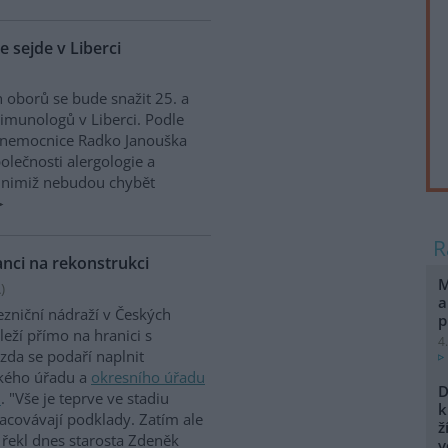
 sejde v Liberci
 oborů se bude snažit 25. a
 imunologů v Liberci. Podle
ké nemocnice Radko Janouška
olečnosti alergologie a
i nimiž nebudou chybět
anci na rekonstrukci
M
A
)
a
ezniční nádraží v Českých
p
leží přímo na hranici s
4
zda se podaří naplnit
ského úřadu a
okresního úřadu
D
U
. "Vše je teprve ve stadiu
k
acovávají podklady. Zatím ale
ž
 řekl dnes starosta Zdeněk
v