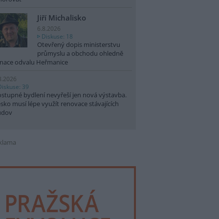
Jiří Michalisko
6.8.2026
Diskuse: 18
Otevřený dopis ministerstvu
průmyslu a obchodu ohledně
nace odvalu Heřmanice
8.2026
Diskuse: 39
stupné bydlení nevyřeší jen nová výstavba.
sko musí lépe využít renovace stávajících
udov
klama