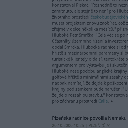
konstatoval Piskač. "Rozhodně to nezn
zamítnuto, ale stejně to není pro Hlub
životního prostředí
českobudějovickéh
muset projektem znovu zaobírat, což z
zřejmě v délce několika měsíců," přizn
Hluboké Petr Smrčka. "Celá věc se po 
účastníky územního řízení a investorem
dodal Smrčka. Hlubocká radnice si o
hřiště s mezinárodními parametry slib
turistické klientely o další, tentokráte 
argumentem pro výstavbu je i skutečno
Hluboké nese podobu anglické krajiny
golfové hřiště s minimálními zásahy do 
naopak namítají, že dojde k poškození
krajiny pod zámkem bude narušen. "U
že jde o rozsáhlou stavbu," konstatov
pro záchranu prostředí
Calla
.
Plzeňská radnice povolila Nemaku 
20.10.2000 10:25 | PLZEŇ (
ČIA
)