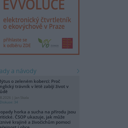
rady a návody
ýtus o zeleném koberci: Proč
nglický trávník v létě zabíjí život v
ůdě
.8.2026 | Jan Skala
Diskuse: 34
opady horka a sucha na přírodu jsou
ritické. ČSOP ukazuje, jak může
íznivé krajině a živočichům pomoci
eřejnost i obce