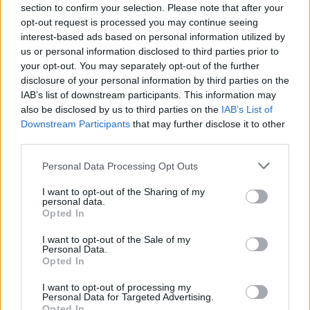
zkoušky primárního a sekundárního obvodu za studena.
section to confirm your selection. Please note that after your
opt-out request is processed you may continue seeing
interest-based ads based on personal information utilized by
Policie zásadně popírá existenci provokatérů
us or personal information disclosed to third parties prior to
28.9.2000 19:53 | PRAHA (EkoList)
your opt-out. You may separately opt-out of the further
Zástupci
Občanských právních hlídek (OPH)
včera v noci na tiskové
disclosure of your personal information by third parties on the
konferenci poskytly novinářům informace o údajné činnosti lidí,
IAB’s list of downstream participants. This information may
kteří během úterních násilných demonstrací vypadali a chovali se
also be disclosed by us to third parties on the
IAB’s List of
jako demonstranté a zároveň velmi snadno procházeli policejními
kordóny. Zároveň oznámili, že své záznamy a svědectví očitých
Downstream Participants
that may further disclose it to other
svědků předají k prošetření orgánům
ministerstva vnitra
. Policie
third parties.
přiznává existenci policistů v civilu, ale zároveň odmítá jakékoliv
úvahy o provokatérech ve svých řadách.
Personal Data Processing Opt Outs
I want to opt-out of the Sharing of my
Na Perštýně byla vznesena vážná obvinění proti policii
personal data.
Opted In
28.9.2000 18:20 | PRAHA (EkoList)
Ve čtyři hodiny odpoledne vyrazil z Můstku pochod asi 150
I want to opt-out of the Sale of my
demonstrantů, kteří požadovali propuštění svých
Personal Data.
"spolubojovníků" z českých věznic. Akci, kterou svolalo Občanské
Opted In
sdružení Obrana životního prostředí, přišli podpořit hlavně
demonstranté, kteří se dopoledne zúčastnili protestu před
I want to opt-out of processing my
ministerstvem vnitra
.
Personal Data for Targeted Advertising.
Opted In