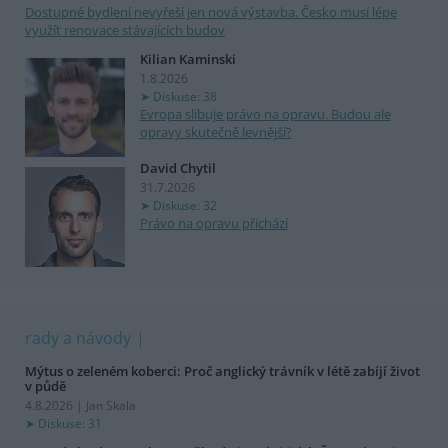
Dostupné bydlení nevyřeší jen nová výstavba. Česko musí lépe
využít renovace stávajících budov
Kilian Kaminski
1.8.2026
Diskuse: 38
Evropa slibuje právo na opravu. Budou ale
opravy skutečně levnější?
David Chytil
31.7.2026
Diskuse: 32
Právo na opravu přichází
rady a návody
Mýtus o zeleném koberci: Proč anglický trávník v létě zabíjí život
v půdě
4.8.2026 | Jan Skala
Diskuse: 31