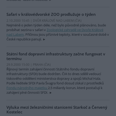
Safari v královédvorské ZOO prodlužuje o týden
2.10.2000 10:45 | DVŮR KRÁLOVÉ NAD LABEM (
ČIA
)
Nejméně o jeden týden déle, než bylo původně plánováno, bude
probíhat sezóna v safari v
Zoologické zahradě ve Dvoře Králové
nad Labem
. Příčinou jsou příznivé teploty, které v současné době v
České republice panují.
Státní fond dopravní infrastruktury začne fungovat v
termínu
29.9.2000 15:00 | PRAHA (
ČIA
)
Říjnový termín zahájení činnosti Státního fondu dopravní
infrastruktury (SFDI) bude dodržen. ČIA to dnes sdělil vedoucí
tiskového oddělení ministerstva dopravy a spojů Michal Hala.
Podle ředitele SFDI Pavla Švagra fond dosud získal z prostředků
Fondu národního majetku
2,5 miliardy korun, které postačují k
zahájení plné činnosti SFDI.
Výluka mezi železničními stanicemi Starkoč a Červený
Kostelec