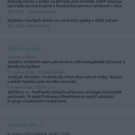
Dopady horka a sucha na přírodu jsou kritické. ČSOP ukazuje,
jak může žíznivé krajině a živočichům pomoci veřejnost i obce
29.7.2026 | Zuzana Kučerová
Myslete v horkých dnech na volně žijící ptáky a další zvířata
28.7.2026 | Karel Makoň
tiskové zprávy
14. května 2026 |
Výměna střešních oken jako krok k vyšší energetické účinnosti a
komfortu bydlení
11. května 2026 |
Vrchlabí do toho!
Vrchlabí do toho!: Vrchlabí do toho! chce vyhrát volby. Nabízí
Lukáše Teplého jako nového starostu
7. května 2026 |
ASITIS s.r.o.
ASITIS s.r.o.: Podřipsko zahájilo přípravu strategie klimatické
odolnosti. Projekt Pathways2Resilience propojil adaptaci
krajiny s budoucími investicemi.
kalendář akcí
8. srpna 2026 (sobota) 14:00 - 15:00