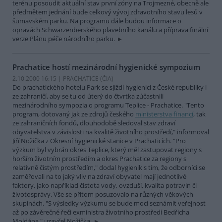
terénu posoudit aktuální stav první zóny na Trojmezné, obecně ale
předmětem jednání bude celkový vývoj zdravotního stavu lesů v
šumavském parku. Na programu dále budou informace o
opravách Schwarzenberského plavebního kanálu a příprava finální
verze Plánu péče národního parku.
Prachatice hostí mezinárodní hygienické sympozium
2.10.2000 16:15 | PRACHATICE (
ČIA
)
Do prachatického hotelu Park se sjíždí hygienici z České republiky i
ze zahraničí, aby se tu od úterý do čtvrtka zúčastnili
mezinárodního sympozia o programu Teplice - Prachatice. "Tento
program, dotovaný jak ze zdrojů českého
ministerstva financí
, tak
ze zahraničních fondů, dlouhodobě sledoval stav zdraví
obyvatelstva v závislosti na kvalitě životního prostředí," informoval
Jiří Nožička z Okresní hygienické stanice v Prachaticích. "Pro
výzkum byl vybrán okres Teplice, který měl zastupovat regiony s
horším životním prostředím a okres Prachatice za regiony s
relativně čistým prostředím," dodal hygienik s tím, že odborníci se
zaměřovali na to jaký vliv na zdraví obyvatel mají jednotlivé
faktory, jako například čistota vody, ovzduší, kvalita potravin či
životosprávy. Vše se přitom posuzovalo na různých věkových
skupinách. "S výsledky výzkumu se bude moci seznámit veřejnost
až po závěrečné řeči exministra životního prostředí Bedřicha
Moldána," uzavřel Nožička.