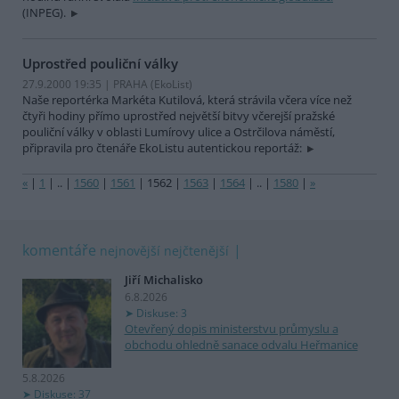
(INPEG).
Uprostřed pouliční války
27.9.2000 19:35 | PRAHA (EkoList)
Naše reportérka Markéta Kutilová, která strávila včera více než
čtyři hodiny přímo uprostřed největší bitvy včerejší pražské
pouliční války v oblasti Lumírovy ulice a Ostrčilova náměstí,
připravila pro čtenáře EkoListu autentickou reportáž:
«
|
1
|
..
|
1560
|
1561
|
1562
|
1563
|
1564
|
..
|
1580
|
»
komentáře
nejnovější
nejčtenější
Jiří Michalisko
6.8.2026
Diskuse: 3
Otevřený dopis ministerstvu průmyslu a
obchodu ohledně sanace odvalu Heřmanice
5.8.2026
Diskuse: 37