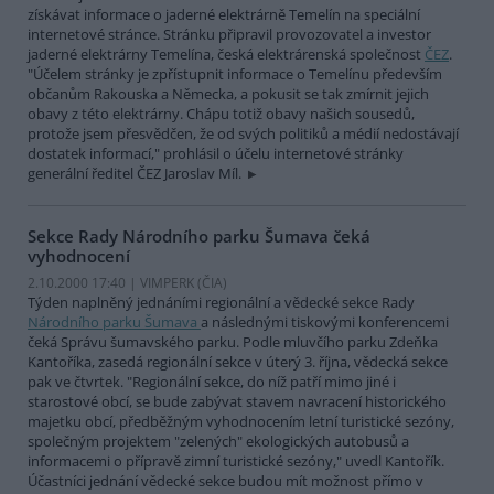
získávat informace o jaderné elektrárně Temelín na speciální
internetové stránce. Stránku připravil provozovatel a investor
jaderné elektrárny Temelína, česká elektrárenská společnost
ČEZ
.
"Účelem stránky je zpřístupnit informace o Temelínu především
občanům Rakouska a Německa, a pokusit se tak zmírnit jejich
obavy z této elektrárny. Chápu totiž obavy našich sousedů,
protože jsem přesvědčen, že od svých politiků a médií nedostávají
dostatek informací," prohlásil o účelu internetové stránky
generální ředitel ČEZ Jaroslav Míl.
Sekce Rady Národního parku Šumava čeká
vyhodnocení
2.10.2000 17:40 | VIMPERK (
ČIA
)
Týden naplněný jednáními regionální a vědecké sekce Rady
Národního parku Šumava
a následnými tiskovými konferencemi
čeká Správu šumavského parku. Podle mluvčího parku Zdeňka
Kantoříka, zasedá regionální sekce v úterý 3. října, vědecká sekce
pak ve čtvrtek. "Regionální sekce, do níž patří mimo jiné i
starostové obcí, se bude zabývat stavem navracení historického
majetku obcí, předběžným vyhodnocením letní turistické sezóny,
společným projektem "zelených" ekologických autobusů a
informacemi o přípravě zimní turistické sezóny," uvedl Kantořík.
Účastníci jednání vědecké sekce budou mít možnost přímo v