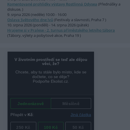
Komentované prohlídky výstavy Rostlinná Odysea
(Přednášky a
diskuse, )
9. srpna 2026 (neděle) 10:00 - 16:00
Oslava Světového dne lvů
(Festivaly a slavnosti, Praha 7 )
10. srpna 2026 (pondělí) - 14. srpna 2026 (pátek)
Hrajeme si v Pralese - 2. turnus příměstského letního tábora
(Tábory, výlety a pobytové akce, Praha 19 )