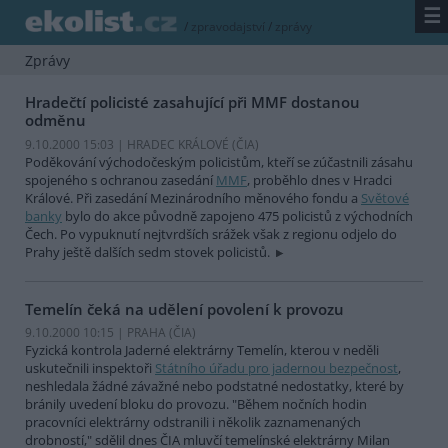
☰
/
zpravodajství
/
zprávy
Zprávy
Hradečtí policisté zasahující při MMF dostanou
odměnu
9.10.2000 15:03 | HRADEC KRÁLOVÉ (
ČIA
)
Poděkování východočeským policistům, kteří se zúčastnili zásahu
spojeného s ochranou zasedání
MMF
, proběhlo dnes v Hradci
Králové. Při zasedání Mezinárodního měnového fondu a
Světové
banky
bylo do akce původně zapojeno 475 policistů z východních
Čech. Po vypuknutí nejtvrdších srážek však z regionu odjelo do
Prahy ještě dalších sedm stovek policistů.
Temelín čeká na udělení povolení k provozu
9.10.2000 10:15 | PRAHA (
ČIA
)
Fyzická kontrola Jaderné elektrárny Temelín, kterou v neděli
uskutečnili inspektoři
Státního úřadu pro jadernou bezpečnost
,
neshledala žádné závažné nebo podstatné nedostatky, které by
bránily uvedení bloku do provozu. "Během nočních hodin
pracovníci elektrárny odstranili i několik zaznamenaných
drobností," sdělil dnes ČIA mluvčí temelínské elektrárny Milan