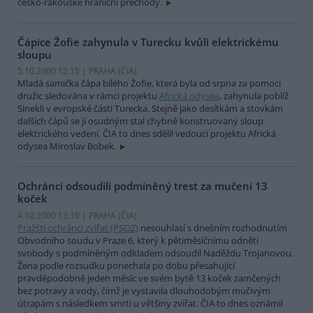
česko-rakouské hraniční přechody.
Čápice Žofie zahynula v Turecku kvůli elektrickému
sloupu
5.10.2000 12:15 | PRAHA (
ČIA
)
Mladá samička čápa bílého Žofie, která byla od srpna za pomoci
družic sledována v rámci projektu
Africká odysea
, zahynula poblíž
Sinekli v evropské části Turecka. Stejně jako desítkám a stovkám
dalších čápů se jí osudným stal chybně konstruovaný sloup
elektrického vedení. ČIA to dnes sdělil vedoucí projektu Africká
odysea Miroslav Bobek.
Ochránci odsoudili podmíněný trest za mučení 13
koček
4.10.2000 13:10 | PRAHA (
ČIA
)
Pražští ochránci zvířat (PSOZ)
nesouhlasí s dnešním rozhodnutím
Obvodního soudu v Praze 6, který k pětiměsíčnímu odnětí
svobody s podmíněným odkladem odsoudil Naděždu Trojanovou.
Žena podle rozsudku ponechala po dobu přesahující
pravděpodobně jeden měsíc ve svém bytě 13 koček zamčených
bez potravy a vody, čímž je vystavila dlouhodobým mučivým
útrapám s následkem smrti u většiny zvířat. ČIA to dnes oznámil