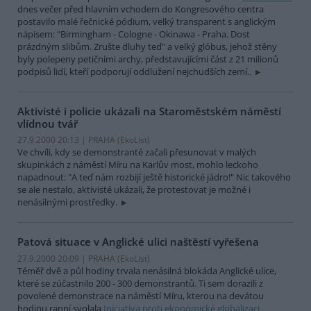
dnes večer před hlavním vchodem do Kongresového centra
postavilo malé řečnické pódium, velký transparent s anglickým
nápisem: "Birmingham - Cologne - Okinawa - Praha. Dost
prázdným slibům. Zrušte dluhy teď" a velký glóbus, jehož stěny
byly polepeny petičními archy, představujícími část z 21 milionů
podpisů lidí, kteří podporují oddlužení nejchudších zemí..
Aktivisté i policie ukázali na Staroměstském náměstí
vlídnou tvář
27.9.2000 20:13 | PRAHA (EkoList)
Ve chvíli, kdy se demonstranté začali přesunovat v malých
skupinkách z náměstí Míru na Karlův most, mohlo leckoho
napadnout: "A teď nám rozbijí ještě historické jádro!" Nic takového
se ale nestalo, aktivisté ukázali, že protestovat je možné i
nenásilnými prostředky.
Patová situace v Anglické ulici naštěstí vyřešena
27.9.2000 20:09 | PRAHA (EkoList)
Téměř dvě a půl hodiny trvala nenásilná blokáda Anglické ulice,
které se zúčastnilo 200 - 300 demonstrantů. Ti sem dorazili z
povolené demonstrace na náměstí Míru, kterou na devátou
hodinu ranní svolala
Iniciativa proti ekonomické globalizaci