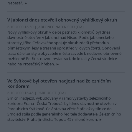
Nebesář.
V Jablonci dnes otevřeli obnovený vyhlídkový okruh
6.10.2000 16:50 | JABLONEC NAD NISOU (
ČIA
)
Nový vyhlídkový okruh v délce patnácti kilometrů byl dnes
slavnostně otevřen v Jablonci nad Nisou. Podle jabloneckého
starosty Jiřího Čeřovského spojuje okruh zdejší přehradu s
příměstskými lesy a trasami uprostřed vilových čtvrtí. Obnovená
trasa dále turisty a obyvatele města zavede k nedávno obnovené
rozhledně Petřín s novou restauraci, do lokality Černá studnice
nebo na Prosečský hřeben.
Ve Svítkově byl otevřen nadjezd nad železničním
koridorem
6.10.2000 16:45 | PARDUBICE (
ČIA
)
Silniční nadjezd, vybudovaný v rámci výstavby železničního
koridoru Praha - Česká Třebová, byl dnes slavnostně otevřen v
Pardubicích-Svítkově. Celá stavba včetně přeložky silnice do
Srnojed stála podle generálního ředitele dodavatele, Železničního
stavitelství Praha Jindřícha Topola 45 milionů korun.