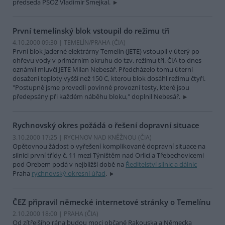
předseda PSOZ Vladimír Smejkal.
První temelínský blok vstoupil do režimu tři
4.10.2000 09:30 | TEMELÍN/PRAHA (
ČIA
)
První blok Jaderné elektrárny Temelín (JETE) vstoupil v úterý po
ohřevu vody v primárním okruhu do tzv. režimu tři. ČIA to dnes
oznámil mluvčí JETE Milan Nebesář. Předcházelo tomu úterní
dosažení teploty vyšší než 150 C, kterou blok dosáhl režimu čtyři.
"Postupně jsme provedli povinné provozní testy, které jsou
předepsány při každém náběhu bloku," doplnil Nebesář.
Rychnovský okres požádá o řešení dopravní situace
3.10.2000 17:25 | RYCHNOV NAD KNĚŽNOU (
ČIA
)
Opětovnou žádost o vyřešení komplikované dopravní situace na
silnici první třídy č. 11 mezi Týništěm nad Orlicí a Třebechovicemi
pod Orebem podá v nejbližší době na
Ředitelství silnic a dálnic
Praha
rychnovský okresní úřad
.
ČEZ připravil německé internetové stránky o Temelínu
2.10.2000 18:00 | PRAHA (
ČIA
)
Od zítřejšího rána budou moci občané Rakouska a Německa