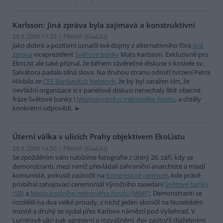
Karlsson: Jiná zpráva byla zajímavá a konstruktivní
28.9.2000 17:33 | PRAHA (EkoList)
Jako dobré a pozitivní označil své dojmy z alternativního fóra
Jiná
zpráva
viceprezident
Světové banky
Mats Karlsson. Exkluzivně pro
EkoList ale také přiznal, že během závěrečné diskuse v kostele sv.
Salvátora padala silná slova. Na druhou stranu odmítl tvrzení Petra
Hlobila ze
CEE Bankwatch Network
, že by byl zaražen tím, že
nevládní organizace si v panelové diskusi nenechaly líbit obecné
fráze Světové banky i
Mezinárodního měnového fondu
, a chtěly
konkrétní odpovědi.
Úterní válka v ulicích Prahy objektivem EkoListu
28.9.2000 14:50 | PRAHA (EkoList)
Se zpožděním vám nabízíme fotografie z úterý 26. září, kdy se
demonstranti, mezi nimiž převládali zahraniční anarchisté a mladí
komunisté, pokusili zaútočit na
Kongresové centrum
, kde právě
probíhal zahajovací ceremoniál Výročního zasedání
Světové banky
(SB)
a
Mezinárodního měnového fondu (MMF)
. Demonstranti se
rozdělili na dva velké proudy, z nichž jeden skončil na Nuselském
mostě a druhý se vydal přes Karlovo náměstí pod Vyšehrad. V
Lumírově ulici pak agresivní a rozvášněný dav zaútočil dlažebními