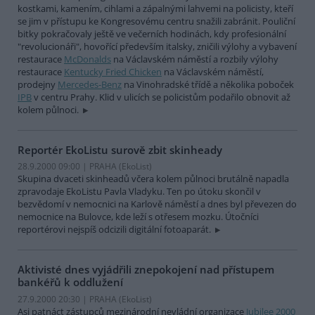
kostkami, kamením, cihlami a zápalnými lahvemi na policisty, kteří
se jim v přístupu ke Kongresovému centru snažili zabránit. Pouliční
bitky pokračovaly ještě ve večerních hodinách, kdy profesionální
"revolucionáři", hovořící především italsky, zničili výlohy a vybavení
restaurace
McDonalds
na Václavském náměstí a rozbily výlohy
restaurace
Kentucky Fried Chicken
na Václavském náměstí,
prodejny
Mercedes-Benz
na Vinohradské třídě a několika poboček
IPB
v centru Prahy. Klid v ulicích se policistům podařilo obnovit až
kolem půlnoci.
Reportér EkoListu surově zbit skinheady
28.9.2000 09:00 | PRAHA (EkoList)
Skupina dvaceti skinheadů včera kolem půlnoci brutálně napadla
zpravodaje EkoListu Pavla Vladyku. Ten po útoku skončil v
bezvědomí v nemocnici na Karlově náměstí a dnes byl převezen do
nemocnice na Bulovce, kde leží s otřesem mozku. Útočníci
reportérovi nejspíš odcizili digitální fotoaparát.
Aktivisté dnes vyjádřili znepokojení nad přístupem
bankéřů k oddlužení
27.9.2000 20:30 | PRAHA (EkoList)
Asi patnáct zástupců mezinárodní nevládní organizace
Jubilee 2000