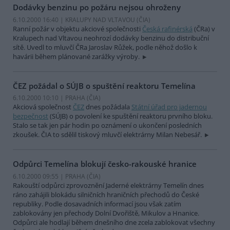
Dodávky benzinu po požáru nejsou ohroženy
6.10.2000 16:40 | KRALUPY NAD VLTAVOU (
ČIA
)
Ranní požár v objektu akciové společnosti
Česká rafinérská
(ČRa) v
Kralupech nad Vltavou neohrozí dodávky benzinu do distribuční
sítě. Uvedl to mluvčí ČRa Jaroslav Růžek, podle něhož došlo k
havárii během plánované zarážky výroby.
ČEZ požádal o SÚJB o spuštění reaktoru Temelína
6.10.2000 10:10 | PRAHA (
ČIA
)
Akciová společnost
ČEZ
dnes požádala
Státní úřad pro jadernou
bezpečnost
(SÚJB) o povolení ke spuštění reaktoru prvního bloku.
Stalo se tak jen pár hodin po oznámení o ukončení posledních
zkoušek. ČIA to sdělil tiskový mluvčí elektrárny Milan Nebesář.
Odpůrci Temelína blokují česko-rakouské hranice
6.10.2000 09:55 | PRAHA (
ČIA
)
Rakouští odpůrci zprovoznění Jaderné elektrárny Temelín dnes
ráno zahájili blokádu silničních hraničních přechodů do České
republiky. Podle dosavadních informací jsou však zatím
zablokovány jen přechody Dolní Dvořiště, Mikulov a Hnanice.
Odpůrci ale hodlají během dnešního dne zcela zablokovat všechny