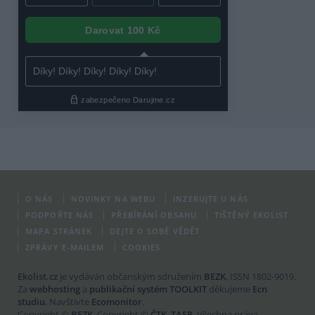
O NÁS
NOVINKY NA WEBU
INZERUJTE U NÁS
PODPOŘTE NÁS
PŘEBÍRÁNÍ OBSAHU
TIŠTĚNÝ EKOLIST
MAPA STRÁNEK
DEJTE O SOBĚ VĚDĚT
ZPRÁVY E-MAILEM
COOKIES
Ekolist.cz
je vydáván občanským sdružením
BEZK
. ISSN 1802-9019.
Za
webhosting
a
publikační systém TOOLKIT
děkujeme
Ecn
studiu
. Navštivte
Ecomonitor
.
Copyright ©
BEZK
. Copyright ©
ČTK
,
TASR
. Všechna práva