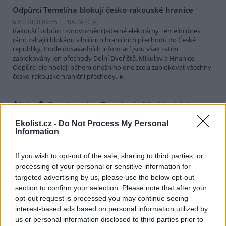
Odpůrci Temelína blokují česko-rakouské hranice
6.10.2000 09:55 | PRAHA (
ČIA
)
Rakouští odpůrci zprovoznění Jaderné elektrárny Temelín dnes
ráno zahájili blokádu silničních hraničních přechodů do České
republiky. Podle dosavadních informací jsou však zatím
zablokovány jen přechody Dolní Dvořiště, Mikulov a Hnanice.
Odpůrci ale hodlají během dnešního dne zcela zablokovat všechny
česko-rakouské hraniční přechody.
Čápice Žofie zahynula v Turecku kvůli elektrickému
sloupu
Ekolist.cz -
Do Not Process My Personal
5.10.2000 12:15 | PRAHA (
ČIA
)
Information
Mladá samička čápa bílého Žofie, která byla od srpna za pomoci
družic sledována v rámci projektu
Africká odysea
, zahynula poblíž
Sinekli v evropské části Turecka. Stejně jako desítkám a stovkám
If you wish to opt-out of the sale, sharing to third parties, or
dalších čápů se jí osudným stal chybně konstruovaný sloup
processing of your personal or sensitive information for
elektrického vedení. ČIA to dnes sdělil vedoucí projektu Africká
targeted advertising by us, please use the below opt-out
odysea Miroslav Bobek.
section to confirm your selection. Please note that after your
opt-out request is processed you may continue seeing
Ochránci odsoudili podmíněný trest za mučení 13
interest-based ads based on personal information utilized by
koček
us or personal information disclosed to third parties prior to