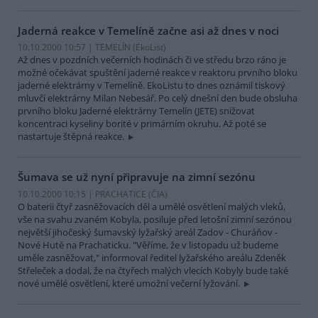
Jaderná reakce v Temelíně začne asi až dnes v noci
10.10.2000 10:57 | TEMELÍN (EkoList)
Až dnes v pozdních večerních hodinách či ve středu brzo ráno je
možné očekávat spuštění jaderné reakce v reaktoru prvního bloku
jaderné elektrárny v Temelíně. EkoListu to dnes oznámil tiskový
mluvčí elektrárny Milan Nebesář. Po celý dnešní den bude obsluha
prvního bloku Jaderné elektrárny Temelín (JETE) snižovat
koncentraci kyseliny borité v primárním okruhu. Až poté se
nastartuje štěpná reakce.
Šumava se už nyní připravuje na zimní sezónu
10.10.2000 10:15 | PRACHATICE (
ČIA
)
O baterii čtyř zasněžovacích děl a umělé osvětlení malých vleků,
vše na svahu zvaném Kobyla, posiluje před letošní zimní sezónou
největší jihočeský šumavský lyžařský areál Zadov - Churáňov -
Nové Hutě na Prachaticku. "Věříme, že v listopadu už budeme
uměle zasněžovat," informoval ředitel lyžařského areálu Zdeněk
Střeleček a dodal, že na čtyřech malých vlecích Kobyly bude také
nové umělé osvětlení, které umožní večerní lyžování.