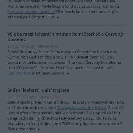
tiskového oddělení ministerstva dopravy a spojů Michal Hala.
Podle ředitele SFDI Pavla Švagra fond dosud získal z prostředků
Fondu národního majetku
2,5 miliardy korun, které postačují k
zahájení plné činnosti SFDI.
Výluka mezi železničními stanicemi Starkoč a Červený
Kostelec
29.9.2000 12:05 | PRAHA (
ČIA
)
Z důvodu opravy železničního mostu u Červeného Kostelce ve
východních Čechách dojde od 2. října k dvacetidenní výluce v
úseku mezi železničními stanicemi Starkoč a Červený Kostelec na
trati 032 Jaroměř - Trutnov. Pro ČIA to uvedla tisková mluvčí
Českých drah
Martina Rousková.
Sněžní levharti: další trojčata
29.9.2000 11:45 | JIHLAVA (
ČIA
)
Další trojčata přivedl v těchto dnech na svět pár vzácných levhartů
sněžných (irbisů) chovaný v
Zoologické zahradě v Jihlavě
. Zatím žijí
ukryta před očima návštěvníků a ošetřovatelé je poprvé ukážou
veřejnosti v den jejich svátku tedy Světový den zvířat. Ten sice
připadá na středu 4. října, ale v ZOO si ho připomenou v sobotu 7.
října odpoledne.