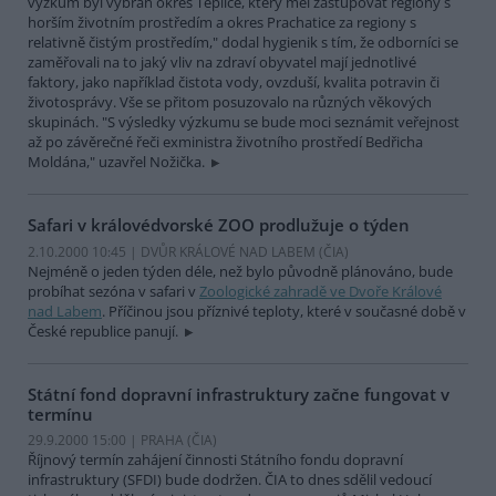
výzkum byl vybrán okres Teplice, který měl zastupovat regiony s
horším životním prostředím a okres Prachatice za regiony s
relativně čistým prostředím," dodal hygienik s tím, že odborníci se
zaměřovali na to jaký vliv na zdraví obyvatel mají jednotlivé
faktory, jako například čistota vody, ovzduší, kvalita potravin či
životosprávy. Vše se přitom posuzovalo na různých věkových
skupinách. "S výsledky výzkumu se bude moci seznámit veřejnost
až po závěrečné řeči exministra životního prostředí Bedřicha
Moldána," uzavřel Nožička.
Safari v královédvorské ZOO prodlužuje o týden
2.10.2000 10:45 | DVŮR KRÁLOVÉ NAD LABEM (
ČIA
)
Nejméně o jeden týden déle, než bylo původně plánováno, bude
probíhat sezóna v safari v
Zoologické zahradě ve Dvoře Králové
nad Labem
. Příčinou jsou příznivé teploty, které v současné době v
České republice panují.
Státní fond dopravní infrastruktury začne fungovat v
termínu
29.9.2000 15:00 | PRAHA (
ČIA
)
Říjnový termín zahájení činnosti Státního fondu dopravní
infrastruktury (SFDI) bude dodržen. ČIA to dnes sdělil vedoucí