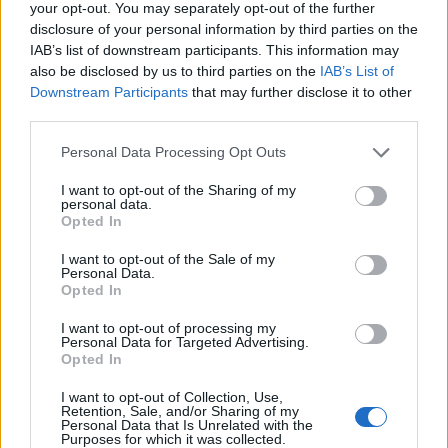
your opt-out. You may separately opt-out of the further
4.10.2000 13:10 | PRAHA (
ČIA
)
Pražští ochránci zvířat (PSOZ)
nesouhlasí s dnešním rozhodnutím
disclosure of your personal information by third parties on the
Obvodního soudu v Praze 6, který k pětiměsíčnímu odnětí
IAB’s list of downstream participants. This information may
svobody s podmíněným odkladem odsoudil Naděždu Trojanovou.
also be disclosed by us to third parties on the
IAB’s List of
Žena podle rozsudku ponechala po dobu přesahující
Downstream Participants
that may further disclose it to other
pravděpodobně jeden měsíc ve svém bytě 13 koček zamčených
third parties.
bez potravy a vody, čímž je vystavila dlouhodobým mučivým
útrapám s následkem smrti u většiny zvířat. ČIA to dnes oznámil
předseda PSOZ Vladimír Smejkal.
Personal Data Processing Opt Outs
I want to opt-out of the Sharing of my
personal data.
První temelínský blok vstoupil do režimu tři
Opted In
4.10.2000 09:30 | TEMELÍN/PRAHA (
ČIA
)
První blok Jaderné elektrárny Temelín (JETE) vstoupil v úterý po
I want to opt-out of the Sale of my
ohřevu vody v primárním okruhu do tzv. režimu tři. ČIA to dnes
Personal Data.
oznámil mluvčí JETE Milan Nebesář. Předcházelo tomu úterní
Opted In
dosažení teploty vyšší než 150 C, kterou blok dosáhl režimu čtyři.
"Postupně jsme provedli povinné provozní testy, které jsou
I want to opt-out of processing my
předepsány při každém náběhu bloku," doplnil Nebesář.
Personal Data for Targeted Advertising.
Opted In
Rychnovský okres požádá o řešení dopravní situace
I want to opt-out of Collection, Use,
Retention, Sale, and/or Sharing of my
3.10.2000 17:25 | RYCHNOV NAD KNĚŽNOU (
ČIA
)
Personal Data that Is Unrelated with the
Opětovnou žádost o vyřešení komplikované dopravní situace na
Purposes for which it was collected.