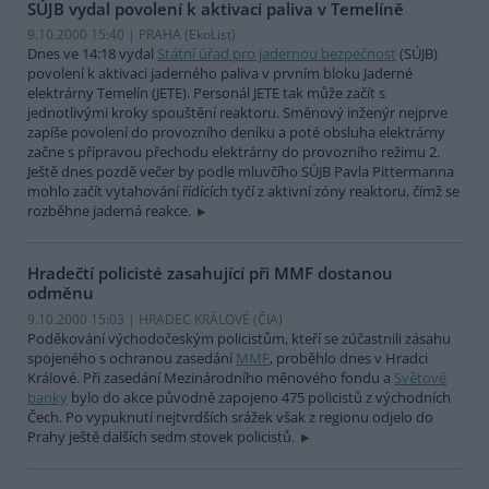
SÚJB vydal povolení k aktivaci paliva v Temelíně
9.10.2000 15:40 | PRAHA (EkoList)
Dnes ve 14:18 vydal
Státní úřad pro jadernou bezpečnost
(SÚJB)
povolení k aktivaci jaderného paliva v prvním bloku Jaderné
elektrárny Temelín (JETE). Personál JETE tak může začít s
jednotlivými kroky spouštění reaktoru. Směnový inženýr nejprve
zapíše povolení do provozního deníku a poté obsluha elektrárny
začne s přípravou přechodu elektrárny do provozního režimu 2.
Ještě dnes pozdě večer by podle mluvčího SÚJB Pavla Pittermanna
mohlo začít vytahování řídících tyčí z aktivní zóny reaktoru, čímž se
rozběhne jaderná reakce.
Hradečtí policisté zasahující při MMF dostanou
odměnu
9.10.2000 15:03 | HRADEC KRÁLOVÉ (
ČIA
)
Poděkování východočeským policistům, kteří se zúčastnili zásahu
spojeného s ochranou zasedání
MMF
, proběhlo dnes v Hradci
Králové. Při zasedání Mezinárodního měnového fondu a
Světové
banky
bylo do akce původně zapojeno 475 policistů z východních
Čech. Po vypuknutí nejtvrdších srážek však z regionu odjelo do
Prahy ještě dalších sedm stovek policistů.