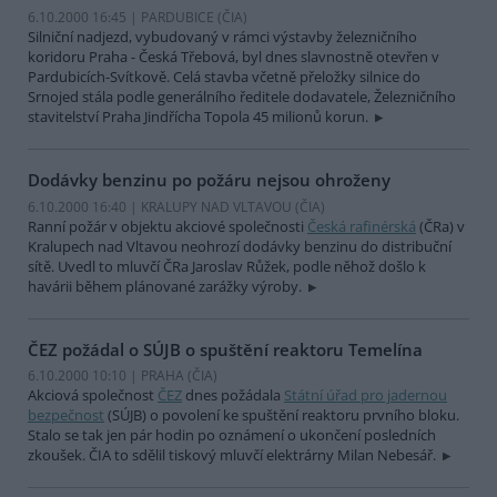
6.10.2000 16:45 | PARDUBICE (
ČIA
)
Silniční nadjezd, vybudovaný v rámci výstavby železničního
koridoru Praha - Česká Třebová, byl dnes slavnostně otevřen v
Pardubicích-Svítkově. Celá stavba včetně přeložky silnice do
Srnojed stála podle generálního ředitele dodavatele, Železničního
stavitelství Praha Jindřícha Topola 45 milionů korun.
Dodávky benzinu po požáru nejsou ohroženy
6.10.2000 16:40 | KRALUPY NAD VLTAVOU (
ČIA
)
Ranní požár v objektu akciové společnosti
Česká rafinérská
(ČRa) v
Kralupech nad Vltavou neohrozí dodávky benzinu do distribuční
sítě. Uvedl to mluvčí ČRa Jaroslav Růžek, podle něhož došlo k
havárii během plánované zarážky výroby.
ČEZ požádal o SÚJB o spuštění reaktoru Temelína
6.10.2000 10:10 | PRAHA (
ČIA
)
Akciová společnost
ČEZ
dnes požádala
Státní úřad pro jadernou
bezpečnost
(SÚJB) o povolení ke spuštění reaktoru prvního bloku.
Stalo se tak jen pár hodin po oznámení o ukončení posledních
zkoušek. ČIA to sdělil tiskový mluvčí elektrárny Milan Nebesář.