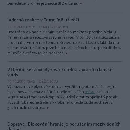
zemědělce, pro něž je značka BIO určena.
Jaderná reakce v Temelíně už běží
11.10.2000 07:15 | TEMELÍN (EkoList)
Dnes ráno v 6 hodin 19 minut začala v reaktoru prvního bloku JE
Temelín řízená řetězová štěpná reakce. "V tomto okamžiku začala
probíhat první řízená štěpná řetězová reakce. Došlo k faktickému
nastartování reaktoru prvního temelínského bloku," potvrdil dnes
mluvčí elektrárny Milan Nebesář.
V Děčíně se staví plynová kotelna z grantu dánské
vlády
10.10.2000 18:45 | DĚČIN (
ČIA
)
Výstavba nové plynové kotelny s využitím geotermální energie
byla dnes zahájena v Děčíně. Podle mluvčího
města
Richarda
Musila se v rámci České republiky jedná o zatím ojedinělý projekt,
když zhruba jedna třetina vyrobeného tepla bude pocházet z
geotermálních zdrojů.
Dopravci: Blokování hranic je porušením mezivládních
dohod