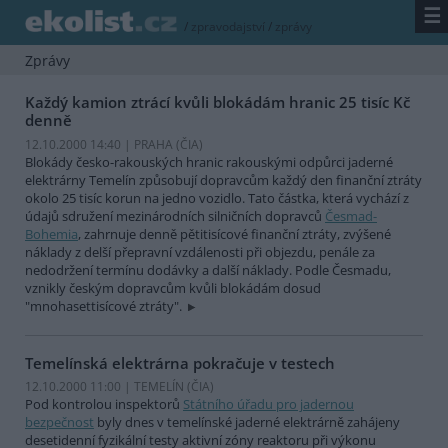
☰
/
zpravodajství
/
zprávy
Zprávy
Každý kamion ztrácí kvůli blokádám hranic 25 tisíc Kč
denně
12.10.2000 14:40 | PRAHA (
ČIA
)
Blokády česko-rakouských hranic rakouskými odpůrci jaderné
elektrárny Temelín způsobují dopravcům každý den finanční ztráty
okolo 25 tisíc korun na jedno vozidlo. Tato částka, která vychází z
údajů sdružení mezinárodních silničních dopravců
Česmad-
Bohemia
, zahrnuje denně pětitisícové finanční ztráty, zvýšené
náklady z delší přepravní vzdálenosti při objezdu, penále za
nedodržení termínu dodávky a další náklady. Podle Česmadu,
vznikly českým dopravcům kvůli blokádám dosud
"mnohasettisícové ztráty".
Temelínská elektrárna pokračuje v testech
12.10.2000 11:00 | TEMELÍN (
ČIA
)
Pod kontrolou inspektorů
Státního úřadu pro jadernou
bezpečnost
byly dnes v temelínské jaderné elektrárně zahájeny
desetidenní fyzikální testy aktivní zóny reaktoru při výkonu