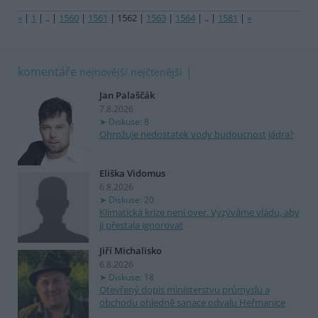
«
|
1
|
..
|
1560
|
1561
|
1562
|
1563
|
1564
|
..
|
1581
|
»
komentáře
nejnovější
nejčtenější
Jan Palaščák
7.8.2026
Diskuse: 8
Ohrožuje nedostatek vody budoucnost jádra?
Eliška Vidomus
6.8.2026
Diskuse: 20
Klimatická krize není over. Vyzýváme vládu, aby
ji přestala ignorovat
Jiří Michalisko
6.8.2026
Diskuse: 18
Otevřený dopis ministerstvu průmyslu a
obchodu ohledně sanace odvalu Heřmanice