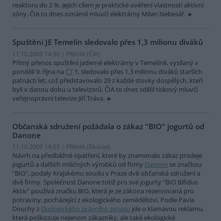
reaktoru do 2 %. Jejich cílem je praktické ověření vlastností aktivní
zóny. ČIA to dnes oznámil mluvčí elektrárny Milan Nebesář.
Spuštění JE Temelín sledovalo přes 1,3 milionu diváků
11.10.2000 14:30 | PRAHA (
ČIA
)
Přímý přenos spuštění jaderné elektrárny v Temelíně, vysílaný v
pondělí 9. října na
ČT
1, sledovalo přes 1,3 milionu diváků starších
patnácti let, což představovalo 29 z každé stovky dospělých, kteří
byli v danou dobu u televizorů. ČIA to dnes sdělil tiskový mluvčí
veřejnoprávní televize Jiří Tráva.
Občanská sdružení požádala o zákaz "BIO" jogurtů od
Danone
11.10.2000 14:03 | PRAHA (EkoList)
Návrh na předběžné opatření, které by znamenalo zákaz prodeje
jogurtů a dalších mléčných výrobků od firmy
Danone
se značkou
"BIO", podaly Krajskému soudu v Praze dvě občanská sdružení a
dvě firmy. Společnost Danone totiž pro své jogurty "BIO Bifidus
Aktiv" používá značku BIO, která je ze zákona rezervovaná pro
potraviny, pocházející z ekologického zemědělství. Podle Pavla
Douchy z
Ekologického právního servisu
jde o klamavou reklamu,
která poškozuje nejenom zákazníky, ale také ekologické