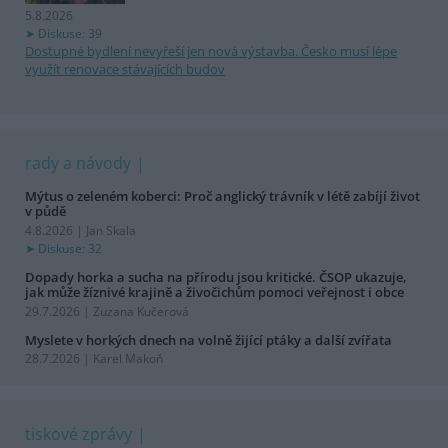
5.8.2026
Diskuse: 39
Dostupné bydlení nevyřeší jen nová výstavba. Česko musí lépe
využít renovace stávajících budov
rady a návody
Mýtus o zeleném koberci: Proč anglický trávník v létě zabíjí život
v půdě
4.8.2026 | Jan Skala
Diskuse: 32
Dopady horka a sucha na přírodu jsou kritické. ČSOP ukazuje,
jak může žíznivé krajině a živočichům pomoci veřejnost i obce
29.7.2026 | Zuzana Kučerová
Myslete v horkých dnech na volně žijící ptáky a další zvířata
28.7.2026 | Karel Makoň
tiskové zprávy