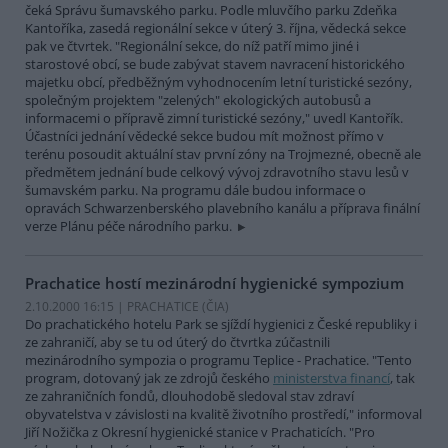
čeká Správu šumavského parku. Podle mluvčího parku Zdeňka
Kantoříka, zasedá regionální sekce v úterý 3. října, vědecká sekce
pak ve čtvrtek. "Regionální sekce, do níž patří mimo jiné i
starostové obcí, se bude zabývat stavem navracení historického
majetku obcí, předběžným vyhodnocením letní turistické sezóny,
společným projektem "zelených" ekologických autobusů a
informacemi o přípravě zimní turistické sezóny," uvedl Kantořík.
Účastníci jednání vědecké sekce budou mít možnost přímo v
terénu posoudit aktuální stav první zóny na Trojmezné, obecně ale
předmětem jednání bude celkový vývoj zdravotního stavu lesů v
šumavském parku. Na programu dále budou informace o
opravách Schwarzenberského plavebního kanálu a příprava finální
verze Plánu péče národního parku.
Prachatice hostí mezinárodní hygienické sympozium
2.10.2000 16:15 | PRACHATICE (
ČIA
)
Do prachatického hotelu Park se sjíždí hygienici z České republiky i
ze zahraničí, aby se tu od úterý do čtvrtka zúčastnili
mezinárodního sympozia o programu Teplice - Prachatice. "Tento
program, dotovaný jak ze zdrojů českého
ministerstva financí
, tak
ze zahraničních fondů, dlouhodobě sledoval stav zdraví
obyvatelstva v závislosti na kvalitě životního prostředí," informoval
Jiří Nožička z Okresní hygienické stanice v Prachaticích. "Pro