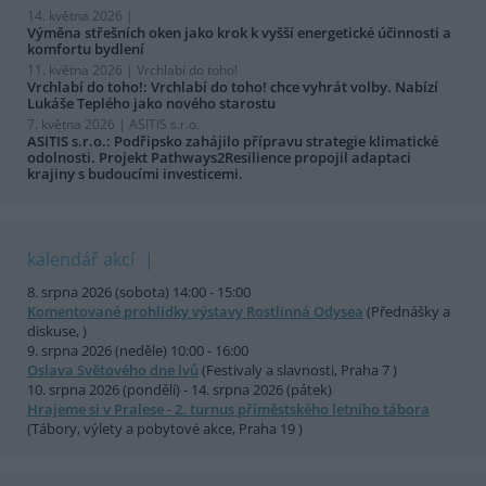
14. května 2026 |
Výměna střešních oken jako krok k vyšší energetické účinnosti a
komfortu bydlení
11. května 2026 |
Vrchlabí do toho!
Vrchlabí do toho!: Vrchlabí do toho! chce vyhrát volby. Nabízí
Lukáše Teplého jako nového starostu
7. května 2026 |
ASITIS s.r.o.
ASITIS s.r.o.: Podřipsko zahájilo přípravu strategie klimatické
odolnosti. Projekt Pathways2Resilience propojil adaptaci
krajiny s budoucími investicemi.
kalendář akcí
8. srpna 2026 (sobota) 14:00 - 15:00
Komentované prohlídky výstavy Rostlinná Odysea
(Přednášky a
diskuse, )
9. srpna 2026 (neděle) 10:00 - 16:00
Oslava Světového dne lvů
(Festivaly a slavnosti, Praha 7 )
10. srpna 2026 (pondělí) - 14. srpna 2026 (pátek)
Hrajeme si v Pralese - 2. turnus příměstského letního tábora
(Tábory, výlety a pobytové akce, Praha 19 )