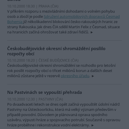
10.10.2000 18:30 | PRAHA (
ČIA
)
V příkrém rozporu s mezivládními dohodami o volném pohybu
osob a zboží je podle
Sdružení automobilových dopravců Česmad
Bohemia
již několikadenní blokování česko-rakouských hranic ze
strany Rakouska. Jak dnes ČIA sdělil Martin Felix z Česmad, situace
na hranicích začíná ohrožovat také zdraví řidičů.
Českobudějovické okresní shromáždění posílilo
rozpočty obcí
10.10.2000 18:20 | ČESKÉ BUDĚJOVICE (
ČIA
)
Českobudějovické okresní shromáždění se rozhodlo pro letošní
rok posílit rozpočty obcí o třicet miliónů korun a dalších deset
miliónů zůstane ještě v rezervě
okresního úřadu
.
Na Pastvinách se vypouští přehrada
10.10.2000 12:30 | PASTVINY (
ČIA
)
Po dvaadvaceti letech se dnes opět začíná vypouštět údolní nádrž
Pastviny na Ústeckoorlicku, která má velký význam především v
případě povodní. Důvodem je plánovaná oprava spodního
uzávěru, výpusti hráze a spojovacího potrubí. Současně s opravou
hráze proběhne i rekonstrukce vodní elektrárny.