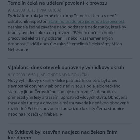
Temelín čeká na udělení povolení k provozu
9.10.2000 10:15 | PRAHA (
ČIA
)
Fyzická kontrola Jaderné elektrárny Temelín, kterou v neděli
uskutečnili inspektoři
Státního úřadu pro jadernou bezpečnost
,
neshledala žádné závažné nebo podstatné nedostatky, které by
bránily uvedení bloku do provozu. "Během nočních hodin
pracovníci elektrárny odstranili i několik zaznamenaných
drobností," sdělil dnes ČIA mluvčí temelínské elektrárny Milan
Nebesář.
V Jablonci dnes otevřeli obnovený vyhlídkový okruh
6.10.2000 16:50 | JABLONEC NAD NISOU (
ČIA
)
Nový vyhlídkový okruh v délce patnácti kilometrů byl dnes
slavnostně otevřen v Jablonci nad Nisou. Podle jabloneckého
starosty Jiřího Čeřovského spojuje okruh zdejší přehradu s
příměstskými lesy a trasami uprostřed vilových čtvrtí. Obnovená
trasa dále turisty a obyvatele města zavede k nedávno obnovené
rozhledně Petřín s novou restauraci, do lokality Černá studnice
nebo na Prosečský hřeben.
Ve Svítkově byl otevřen nadjezd nad železničním
koridorem