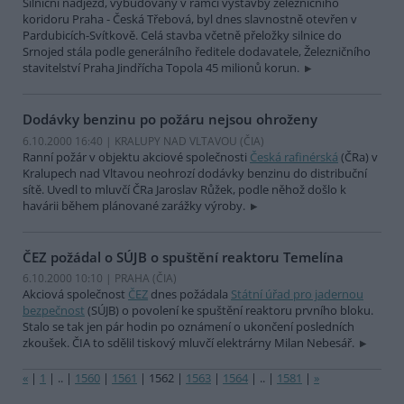
Silniční nadjezd, vybudovaný v rámci výstavby železničního
koridoru Praha - Česká Třebová, byl dnes slavnostně otevřen v
Pardubicích-Svítkově. Celá stavba včetně přeložky silnice do
Srnojed stála podle generálního ředitele dodavatele, Železničního
stavitelství Praha Jindřícha Topola 45 milionů korun.
Dodávky benzinu po požáru nejsou ohroženy
6.10.2000 16:40 | KRALUPY NAD VLTAVOU (
ČIA
)
Ranní požár v objektu akciové společnosti
Česká rafinérská
(ČRa) v
Kralupech nad Vltavou neohrozí dodávky benzinu do distribuční
sítě. Uvedl to mluvčí ČRa Jaroslav Růžek, podle něhož došlo k
havárii během plánované zarážky výroby.
ČEZ požádal o SÚJB o spuštění reaktoru Temelína
6.10.2000 10:10 | PRAHA (
ČIA
)
Akciová společnost
ČEZ
dnes požádala
Státní úřad pro jadernou
bezpečnost
(SÚJB) o povolení ke spuštění reaktoru prvního bloku.
Stalo se tak jen pár hodin po oznámení o ukončení posledních
zkoušek. ČIA to sdělil tiskový mluvčí elektrárny Milan Nebesář.
«
|
1
|
..
|
1560
|
1561
|
1562
|
1563
|
1564
|
..
|
1581
|
»