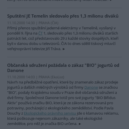
Spuštění JE Temelín sledovalo přes 1,3 milionu diváků
11.10.2000 14:30 | PRAHA (
ČIA
)
Přímý přenos spuštění jaderné elektrárny v Temelíně, vysílaný v
pondělí 9. října na
ČT
1, sledovalo přes 1,3 milionu diváků starších
patnácti let, což představovalo 29 z každé stovky dospělých, kteří
byli v danou dobu u televizorů. ČIA to dnes sdělil tiskový mluvčí
veřejnoprávní televize Jiří Tráva.
Občanská sdružení požádala o zákaz "BIO" jogurtů od
Danone
11.10.2000 14:03 | PRAHA (EkoList)
Návrh na předběžné opatření, které by znamenalo zákaz prodeje
jogurtů a dalších mléčných výrobků od firmy
Danone
se značkou
"BIO", podaly Krajskému soudu v Praze dvě občanská sdružení a
dvě firmy. Společnost Danone totiž pro své jogurty "BIO Bifidus
Aktiv" používá značku BIO, která je ze zákona rezervovaná pro
potraviny, pocházející z ekologického zemědělství. Podle Pavla
Douchy z
Ekologického právního servisu
jde o klamavou reklamu,
která poškozuje nejenom zákazníky, ale také ekologické
zemědělce, pro něž je značka BIO určena.