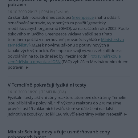
potravin
16.10.2000 20:13 | PRAHA (EkoList)
Za skandální označili dnes zástupci
Greenpeace
snahu oddálit
označování potravin, vyrobených za použití geneticky
modifikovaných organismů (GMO), až na začátek roku 2002. Podle
tiskového mluvčího Greenpeace Václava Vašků se s tímto
termínem počítá v navrhované prováděcí vyhlášce
Ministerstva
zemědělství
(MZe) k novému zákonu o potravinových a
tabákových výrobcích. Greenpeace svoji výzvu zveřejnili dnes s
odvoláním na to, že dnešek byl mezinárodní
Potravinářskou a
zemědělskou organizací OSN
(FAO) vyhlášen Mezinárodním dnem
potravin.
V Temelíně pokračují fyzikální testy
16.10.2000 18:20 | TEMELÍN (
ČIA
)
Fyzikální testy aktivní zóny reaktoru atomové elektrárny Temelín
jsou přibližně v polovině. "Při výkonu reaktoru do 2 % musíme
provést asi 15 základních testů, které se dále člení na další
jednotlivé zkoušky," sdělil ČIA mluvčí elektrárny Milan Nebesář,
Ministr Schling nevylučuje usměrňované ceny
pohonných hmot