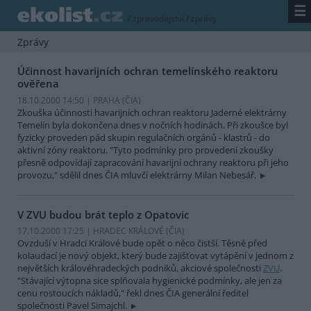
☰
/
zpravodajství
/
zprávy
Zprávy
Účinnost havarijních ochran temelínského reaktoru
ověřena
18.10.2000 14:50 | PRAHA (
ČIA
)
Zkouška účinnosti havarijních ochran reaktoru Jaderné elektrárny
Temelín byla dokončena dnes v nočních hodinách. Při zkoušce byl
fyzicky proveden pád skupin regulačních orgánů - klastrů - do
aktivní zóny reaktoru. "Tyto podmínky pro provedení zkoušky
přesně odpovídají zapracování havarijní ochrany reaktoru při jeho
provozu," sdělil dnes ČIA mluvčí elektrárny Milan Nebesář.
V ZVU budou brát teplo z Opatovic
17.10.2000 17:25 | HRADEC KRÁLOVÉ (
ČIA
)
Ovzduší v Hradci Králové bude opět o něco čistší. Těsně před
kolaudací je nový objekt, který bude zajišťovat vytápění v jednom z
největších královéhradeckých podniků, akciové společnosti
ZVU
.
"Stávající výtopna sice splňovala hygienické podmínky, ale jen za
cenu rostoucích nákladů," řekl dnes ČIA generální ředitel
společnosti Pavel Simajchl.