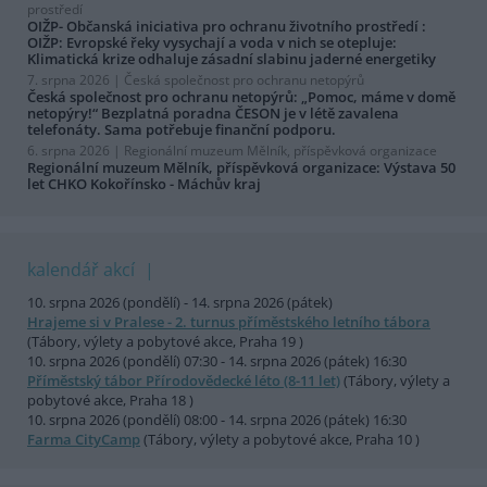
prostředí
OIŽP- Občanská iniciativa pro ochranu životního prostředí :
OIŽP: Evropské řeky vysychají a voda v nich se otepluje:
Klimatická krize odhaluje zásadní slabinu jaderné energetiky
7. srpna 2026 |
Česká společnost pro ochranu netopýrů
Česká společnost pro ochranu netopýrů: „Pomoc, máme v domě
netopýry!“ Bezplatná poradna ČESON je v létě zavalena
telefonáty. Sama potřebuje finanční podporu.
6. srpna 2026 |
Regionální muzeum Mělník, příspěvková organizace
Regionální muzeum Mělník, příspěvková organizace: Výstava 50
let CHKO Kokořínsko - Máchův kraj
kalendář akcí
10. srpna 2026 (pondělí) - 14. srpna 2026 (pátek)
Hrajeme si v Pralese - 2. turnus příměstského letního tábora
(Tábory, výlety a pobytové akce, Praha 19 )
10. srpna 2026 (pondělí) 07:30 - 14. srpna 2026 (pátek) 16:30
Příměstský tábor Přírodovědecké léto (8-11 let)
(Tábory, výlety a
pobytové akce, Praha 18 )
10. srpna 2026 (pondělí) 08:00 - 14. srpna 2026 (pátek) 16:30
Farma CityCamp
(Tábory, výlety a pobytové akce, Praha 10 )