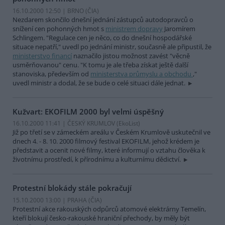
16.10.2000 12:50 | BRNO (
ČIA
)
Nezdarem skončilo dnešní jednání zástupců autodopravců o
snížení cen pohonných hmot s
ministrem dopravy
Jaromírem
Schlingem. "Regulace cen je něco, co do dnešní hospodářské
situace nepatří," uvedl po jednání ministr, současně ale připustil, že
ministerstvo financí
naznačilo jistou možnost zavést "věcně
usměrňovanou" cenu. "K tomu je ale třeba získat ještě další
stanoviska, především od
ministerstva průmyslu a obchodu
,"
uvedl ministr a dodal, že se bude o celé situaci dále jednat.
Kužvart: EKOFILM 2000 byl velmi úspěšný
16.10.2000 11:41 | ČESKÝ KRUMLOV (EkoList)
Již po třetí se v zámeckém areálu v Českém Krumlově uskutečnil ve
dnech 4. - 8. 10. 2000 filmový festival EKOFILM, jehož krédem je
představit a ocenit nové filmy, které informují o vztahu člověka k
životnímu prostředí, k přírodnímu a kulturnímu dědictví.
Protestní blokády stále pokračují
15.10.2000 13:00 | PRAHA (
ČIA
)
Protestní akce rakouských odpůrců atomové elektrárny Temelín,
kteří blokují česko-rakouské hraniční přechody, by měly být