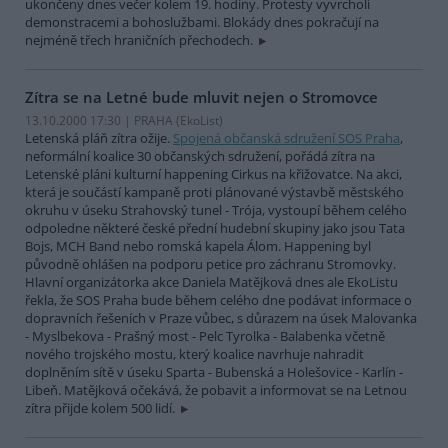
ukončeny dnes večer kolem 19. hodiny. Protesty vyvrcholí
demonstracemi a bohoslužbami. Blokády dnes pokračují na
nejméně třech hraničních přechodech.
Zítra se na Letné bude mluvit nejen o Stromovce
13.10.2000 17:30 | PRAHA (EkoList)
Letenská pláň zítra ožije.
Spojená občanská sdružení SOS Praha
,
neformální koalice 30 občanských sdružení, pořádá zítra na
Letenské pláni kulturní happening Cirkus na křižovatce. Na akci,
která je součástí kampaně proti plánované výstavbě městského
okruhu v úseku Strahovský tunel - Trója, vystoupí během celého
odpoledne některé české přední hudební skupiny jako jsou Tata
Bojs, MCH Band nebo romská kapela Álom. Happening byl
původně ohlášen na podporu petice pro záchranu Stromovky.
Hlavní organizátorka akce Daniela Matějková dnes ale EkoListu
řekla, že SOS Praha bude během celého dne podávat informace o
dopravních řešeních v Praze vůbec, s důrazem na úsek Malovanka
- Myslbekova - Prašný most - Pelc Tyrolka - Balabenka včetně
nového trojského mostu, který koalice navrhuje nahradit
doplněním sítě v úseku Sparta - Bubenská a Holešovice - Karlín -
Libeň. Matějková očekává, že pobavit a informovat se na Letnou
zítra přijde kolem 500 lidí.