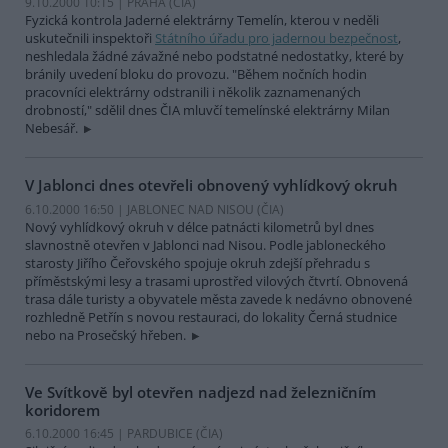
9.10.2000 10:15 | PRAHA (
ČIA
)
Fyzická kontrola Jaderné elektrárny Temelín, kterou v neděli
uskutečnili inspektoři
Státního úřadu pro jadernou bezpečnost
,
neshledala žádné závažné nebo podstatné nedostatky, které by
bránily uvedení bloku do provozu. "Během nočních hodin
pracovníci elektrárny odstranili i několik zaznamenaných
drobností," sdělil dnes ČIA mluvčí temelínské elektrárny Milan
Nebesář.
V Jablonci dnes otevřeli obnovený vyhlídkový okruh
6.10.2000 16:50 | JABLONEC NAD NISOU (
ČIA
)
Nový vyhlídkový okruh v délce patnácti kilometrů byl dnes
slavnostně otevřen v Jablonci nad Nisou. Podle jabloneckého
starosty Jiřího Čeřovského spojuje okruh zdejší přehradu s
příměstskými lesy a trasami uprostřed vilových čtvrtí. Obnovená
trasa dále turisty a obyvatele města zavede k nedávno obnovené
rozhledně Petřín s novou restauraci, do lokality Černá studnice
nebo na Prosečský hřeben.
Ve Svítkově byl otevřen nadjezd nad železničním
koridorem
6.10.2000 16:45 | PARDUBICE (
ČIA
)