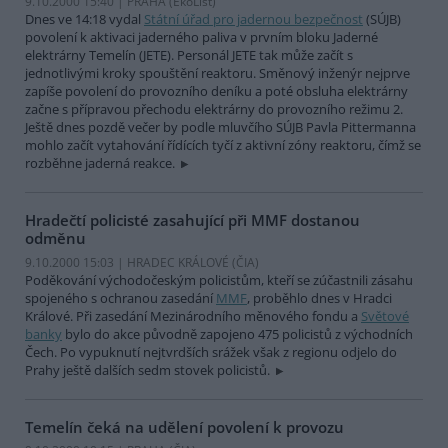
9.10.2000 15:40 | PRAHA (EkoList)
Dnes ve 14:18 vydal
Státní úřad pro jadernou bezpečnost
(SÚJB)
povolení k aktivaci jaderného paliva v prvním bloku Jaderné
elektrárny Temelín (JETE). Personál JETE tak může začít s
jednotlivými kroky spouštění reaktoru. Směnový inženýr nejprve
zapíše povolení do provozního deníku a poté obsluha elektrárny
začne s přípravou přechodu elektrárny do provozního režimu 2.
Ještě dnes pozdě večer by podle mluvčího SÚJB Pavla Pittermanna
mohlo začít vytahování řídících tyčí z aktivní zóny reaktoru, čímž se
rozběhne jaderná reakce.
Hradečtí policisté zasahující při MMF dostanou
odměnu
9.10.2000 15:03 | HRADEC KRÁLOVÉ (
ČIA
)
Poděkování východočeským policistům, kteří se zúčastnili zásahu
spojeného s ochranou zasedání
MMF
, proběhlo dnes v Hradci
Králové. Při zasedání Mezinárodního měnového fondu a
Světové
banky
bylo do akce původně zapojeno 475 policistů z východních
Čech. Po vypuknutí nejtvrdších srážek však z regionu odjelo do
Prahy ještě dalších sedm stovek policistů.
Temelín čeká na udělení povolení k provozu