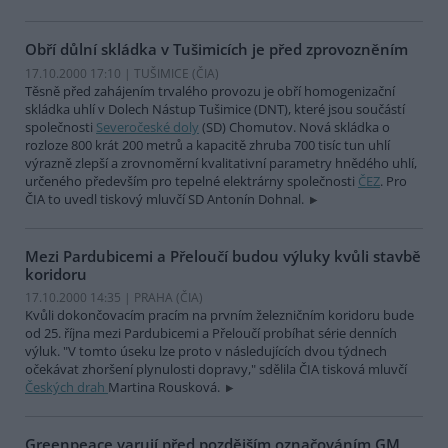
Obří důlní skládka v Tušimicích je před zprovozněním
17.10.2000 17:10 | TUŠIMICE (
ČIA
)
Těsně před zahájením trvalého provozu je obří homogenizační
skládka uhlí v Dolech Nástup Tušimice (DNT), které jsou součástí
společnosti
Severočeské doly
(SD) Chomutov. Nová skládka o
rozloze 800 krát 200 metrů a kapacitě zhruba 700 tisíc tun uhlí
výrazně zlepší a zrovnoměrní kvalitativní parametry hnědého uhlí,
určeného především pro tepelné elektrárny společnosti
ČEZ
. Pro
ČIA to uvedl tiskový mluvčí SD Antonín Dohnal.
Mezi Pardubicemi a Přeloučí budou výluky kvůli stavbě
koridoru
17.10.2000 14:35 | PRAHA (
ČIA
)
Kvůli dokončovacím pracím na prvním železničním koridoru bude
od 25. října mezi Pardubicemi a Přeloučí probíhat série denních
výluk. "V tomto úseku lze proto v následujících dvou týdnech
očekávat zhoršení plynulosti dopravy," sdělila ČIA tisková mluvčí
Českých drah
Martina Rousková.
Greenpeace varují před pozdějším označováním GM