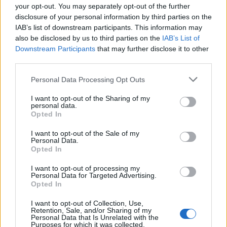
V příkrém rozporu s mezivládními dohodami o volném pohybu
your opt-out. You may separately opt-out of the further
osob a zboží je podle
Sdružení automobilových dopravců Česmad
disclosure of your personal information by third parties on the
Bohemia
již několikadenní blokování česko-rakouských hranic ze
IAB’s list of downstream participants. This information may
strany Rakouska. Jak dnes ČIA sdělil Martin Felix z Česmad, situace
also be disclosed by us to third parties on the
IAB’s List of
na hranicích začíná ohrožovat také zdraví řidičů.
Downstream Participants
that may further disclose it to other
third parties.
Českobudějovické okresní shromáždění posílilo
rozpočty obcí
Personal Data Processing Opt Outs
10.10.2000 18:20 | ČESKÉ BUDĚJOVICE (
ČIA
)
I want to opt-out of the Sharing of my
Českobudějovické okresní shromáždění se rozhodlo pro letošní
personal data.
rok posílit rozpočty obcí o třicet miliónů korun a dalších deset
Opted In
miliónů zůstane ještě v rezervě
okresního úřadu
.
I want to opt-out of the Sale of my
Personal Data.
Na Pastvinách se vypouští přehrada
Opted In
10.10.2000 12:30 | PASTVINY (
ČIA
)
Po dvaadvaceti letech se dnes opět začíná vypouštět údolní nádrž
I want to opt-out of processing my
Personal Data for Targeted Advertising.
Pastviny na Ústeckoorlicku, která má velký význam především v
Opted In
případě povodní. Důvodem je plánovaná oprava spodního
uzávěru, výpusti hráze a spojovacího potrubí. Současně s opravou
I want to opt-out of Collection, Use,
hráze proběhne i rekonstrukce vodní elektrárny.
Retention, Sale, and/or Sharing of my
Personal Data that Is Unrelated with the
Purposes for which it was collected.