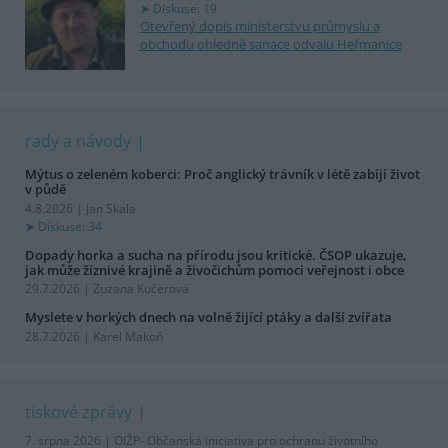
Diskuse: 19
Otevřený dopis ministerstvu průmyslu a
obchodu ohledně sanace odvalu Heřmanice
rady a návody
Mýtus o zeleném koberci: Proč anglický trávník v létě zabíjí život
v půdě
4.8.2026 | Jan Skala
Diskuse: 34
Dopady horka a sucha na přírodu jsou kritické. ČSOP ukazuje,
jak může žíznivé krajině a živočichům pomoci veřejnost i obce
29.7.2026 | Zuzana Kučerová
Myslete v horkých dnech na volně žijící ptáky a další zvířata
28.7.2026 | Karel Makoň
tiskové zprávy
7. srpna 2026 |
OIŽP- Občanská iniciativa pro ochranu životního