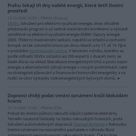
Prahu čekají tři dny nabité energií, která šetří životní
prostředí
13.10.2000 16:00 | PRAHA (EkoList)
SEVEn
, Sdružení pro efektivní využívání energie, dnes oficiálně
představilo program k už sedmé mezinárodní konferenci a výstavě
zaměřené na efektivní využívání energie EEBW: Úspory energie
2000. Třídenní mezinárodní setkání, největší ve střední a východní
Evropě, se tak uskuteční znovu po dvou letech, a to 17. až 19. října
v pražském
Kongresovém centru
. V letošním ročníku, kterého se
podle odhadů SEVEn zúčastní asi 200 expertů z dvaceti zemí, se
klade důraz na oblast liberalizace energetických trhů a pozici úspor
energie a alternativních zdrojů energie v nových podmínkách, také
na strategické plánování a financování komunální energetiky a na
rodící se obor výstavby nízkoenergetických bytových domů.
Dopravci chtějí podat trestní oznámení kvůli blokádám
hranic
13.10.2000 15:00 | PRAHA (
ČIA
)
Pokud do dnešní půlnoci rakouští odpůrci Jaderné elektrárny
Temelín neukončí blokády na česko-rakouských hranicích, podá
Sdružení automobilových dopravců
Česmad Bohemia
v Rakousku
trestní oznámení na neznámého pachatele o náhradu škod
způsobených neprostupností rakouských hranic. ČIA to dnes