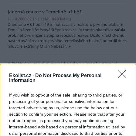
Jaderná reakce v Temelíně už běží
11.10.2000 07:15 | TEMELÍN (EkoList)
Dnes ráno v 6 hodin 19 minut začala v reaktoru prvního bloku JE
Temelín řízená řetězová štěpná reakce. "V tomto okamžiku začala
probíhat první řízená štěpná řetězová reakce. Došlo k faktickému
nastartování reaktoru prvního temelínského bloku," potvrdil dnes
mluvčí elektrárny Milan Nebesář.
V Děčíně se staví plynová kotelna z grantu dánské
vlády
Ekolist.cz -
Do Not Process My Personal
10.10.2000 18:45 | DĚČIN (
ČIA
)
Information
Výstavba nové plynové kotelny s využitím geotermální energie
byla dnes zahájena v Děčíně. Podle mluvčího
města
Richarda
Musila se v rámci České republiky jedná o zatím ojedinělý projekt,
If you wish to opt-out of the sale, sharing to third parties, or
když zhruba jedna třetina vyrobeného tepla bude pocházet z
processing of your personal or sensitive information for
geotermálních zdrojů.
targeted advertising by us, please use the below opt-out
section to confirm your selection. Please note that after your
Dopravci: Blokování hranic je porušením mezivládních
opt-out request is processed you may continue seeing
dohod
interest-based ads based on personal information utilized by
10.10.2000 18:30 | PRAHA (
ČIA
)
us or personal information disclosed to third parties prior to