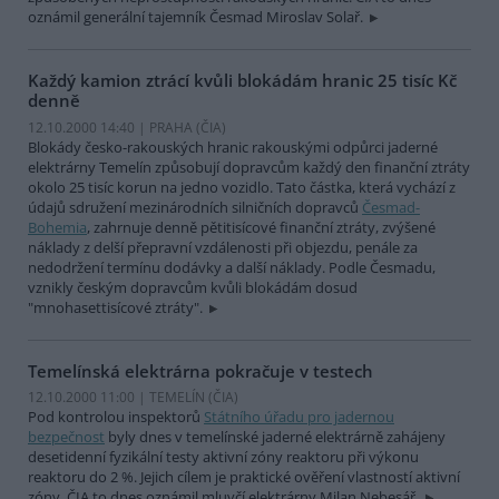
oznámil generální tajemník Česmad Miroslav Solař.
Každý kamion ztrácí kvůli blokádám hranic 25 tisíc Kč
denně
12.10.2000 14:40 | PRAHA (
ČIA
)
Blokády česko-rakouských hranic rakouskými odpůrci jaderné
elektrárny Temelín způsobují dopravcům každý den finanční ztráty
okolo 25 tisíc korun na jedno vozidlo. Tato částka, která vychází z
údajů sdružení mezinárodních silničních dopravců
Česmad-
Bohemia
, zahrnuje denně pětitisícové finanční ztráty, zvýšené
náklady z delší přepravní vzdálenosti při objezdu, penále za
nedodržení termínu dodávky a další náklady. Podle Česmadu,
vznikly českým dopravcům kvůli blokádám dosud
"mnohasettisícové ztráty".
Temelínská elektrárna pokračuje v testech
12.10.2000 11:00 | TEMELÍN (
ČIA
)
Pod kontrolou inspektorů
Státního úřadu pro jadernou
bezpečnost
byly dnes v temelínské jaderné elektrárně zahájeny
desetidenní fyzikální testy aktivní zóny reaktoru při výkonu
reaktoru do 2 %. Jejich cílem je praktické ověření vlastností aktivní
zóny. ČIA to dnes oznámil mluvčí elektrárny Milan Nebesář.