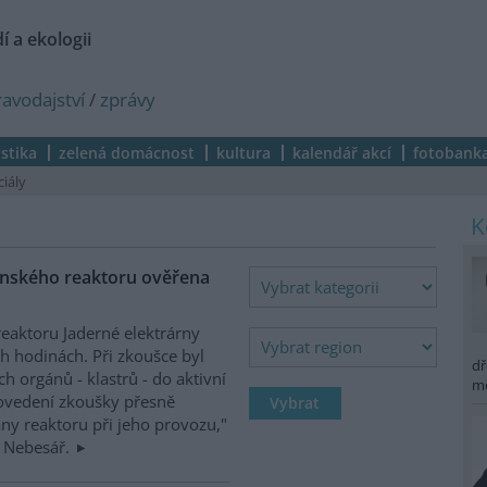
í a ekologii
ravodajství
/
zprávy
istika
zelená domácnost
kultura
kalendář akcí
fotobank
ciály
ínského reaktoru ověřena
reaktoru Jaderné elektrárny
h hodinách. Při zkoušce byl
dř
h orgánů - klastrů - do aktivní
m
ovedení zkoušky přesně
ny reaktoru při jeho provozu,"
n Nebesář.