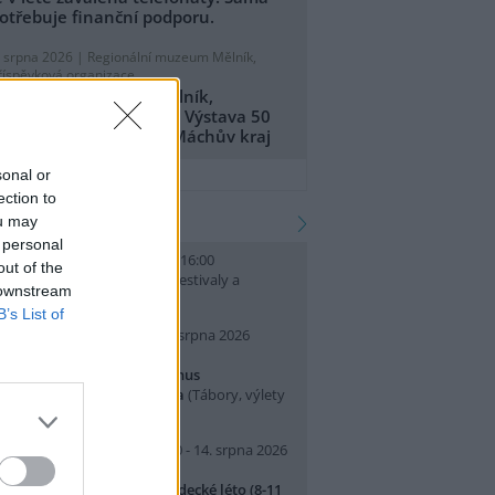
otřebuje finanční podporu.
. srpna 2026 |
Regionální muzeum Mělník,
říspěvková organizace
egionální muzeum Mělník,
říspěvková organizace: Výstava 50
et CHKO Kokořínsko - Máchův kraj
přidat tiskovou zprávu
sonal or
ection to
kalendář akcí
ou may
 personal
. srpna 2026 (neděle) 10:00 - 16:00
out of the
slava Světového dne lvů
(Festivaly a
 downstream
lavnosti, Praha 7 )
B’s List of
0. srpna 2026 (pondělí) - 14. srpna 2026
pátek)
rajeme si v Pralese - 2. turnus
říměstského letního tábora
(Tábory, výlety
 pobytové akce, Praha 19 )
0. srpna 2026 (pondělí) 07:30 - 14. srpna 2026
pátek) 16:30
říměstský tábor Přírodovědecké léto (8-11