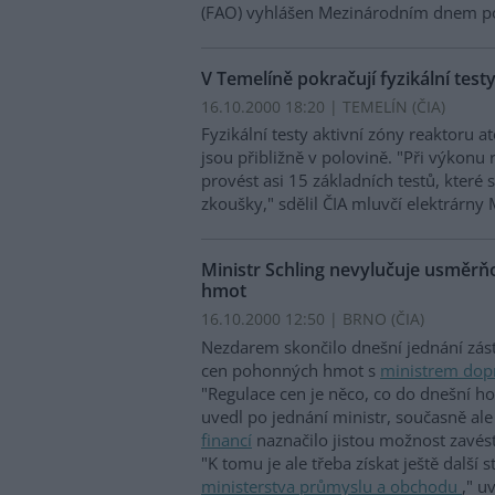
(FAO) vyhlášen Mezinárodním dnem p
V Temelíně pokračují fyzikální test
16.10.2000 18:20 | TEMELÍN (
ČIA
)
Fyzikální testy aktivní zóny reaktoru 
jsou přibližně v polovině. "Při výkon
provést asi 15 základních testů, které s
zkoušky," sdělil ČIA mluvčí elektrárny
Ministr Schling nevylučuje usměr
hmot
16.10.2000 12:50 | BRNO (
ČIA
)
Nezdarem skončilo dnešní jednání zás
cen pohonných hmot s
ministrem dop
"Regulace cen je něco, co do dnešní ho
uvedl po jednání ministr, současně ale 
financí
naznačilo jistou možnost zavé
"K tomu je ale třeba získat ještě další
ministerstva průmyslu a obchodu
," u