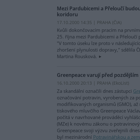
Mezi Pardubicemi a Přeloučí budou
koridoru
17.10.2000 14:35 | PRAHA (
ČIA
)
Kvůli dokončovacím pracím na prvním
25. října mezi Pardubicemi a Přeloučí 
"V tomto úseku lze proto v následujíc
zhoršení plynulosti dopravy," sdělila 
Martina Rousková.
Greenpeace varují před pozdější
16.10.2000 20:13 | PRAHA (EkoList)
Za skandální označili dnes zástupci
Gr
označování potravin, vyrobených za po
modifikovaných organismů (GMO), až 
tiskového mluvčího Greenpeace Václav
počítá v navrhované prováděcí vyhláš
(MZe) k novému zákonu o potravinový
Greenpeace svoji výzvu zveřejnili dnes
byl mezinárodní
Potravinářskou a zem