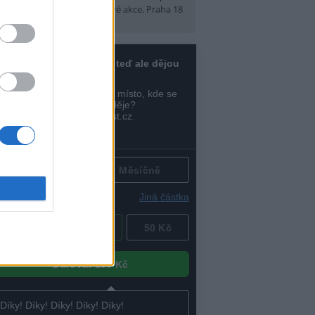
t)
(Tábory, výlety a pobytové akce, Praha 18