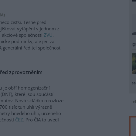
IA
)
ěco čistší. Těsně před
ajišťovat vytápění v jednom z
, akciové společnosti
ZVU
.
enické podmínky, ale jen za
ig
 generální ředitel společnosti
 před zprovozněním
sa
u je obří homogenizační
(DNT), které jsou součástí
mutov. Nová skládka o rozloze
re
00 tisíc tun uhlí výrazně
ametry hnědého uhlí, určeného
ečnosti
ČEZ
. Pro ČIA to uvedl