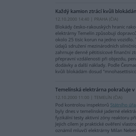
Každý kamion ztrácí kvůli blokádám
12.10.2000 14:40 | PRAHA (
ČIA
)
Blokády česko-rakouských hranic rako
elektrárny Temelín způsobují dopravců
okolo 25 tisíc korun na jedno vozidlo. 
údajů sdružení mezinárodních silničn
zahrnuje denně pětitisícové finanční zt
přepravní vzdálenosti při objezdu, pe
dodávky a další náklady. Podle Česm
kvůli blokádám dosud "mnohasettisíco
Temelínská elektrárna pokračuje v
12.10.2000 11:00 | TEMELÍN (
ČIA
)
Pod kontrolou inspektorů
Státního úř
byly dnes v temelínské jaderné elektr
fyzikální testy aktivní zóny reaktoru p
Jejich cílem je praktické ověření vlastn
oznámil mluvčí elektrárny Milan Nebe