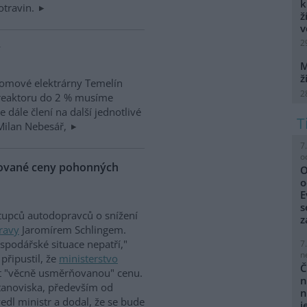
k
otravin.
ž
v
2
y
M
ž
atomové elektrárny Temelín
2
u reaktoru do 2 % musíme
e dále člení na další jednotlivé
 Milan Nebesář,
7
o
ňované ceny pohonných
O
o
E
s
tupců autodopravců o snížení
z
ravy
Jaromírem Schlingem.
spodářské situace nepatří,"
7
n
připustil, že
ministerstvo
Č
st "věcně usměrňovanou" cenu.
n
 stanoviska, především od
n
vedl ministr a dodal, že se bude
j