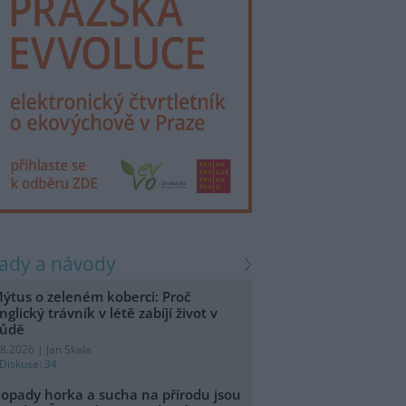
rady a návody
ýtus o zeleném koberci: Proč
nglický trávník v létě zabíjí život v
ůdě
.8.2026 | Jan Skala
Diskuse: 34
opady horka a sucha na přírodu jsou