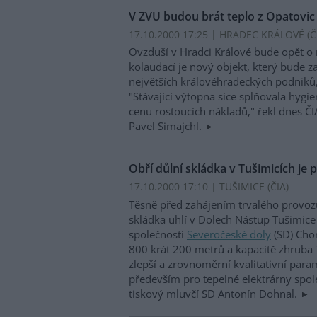
V ZVU budou brát teplo z Opatovic
17.10.2000 17:25 | HRADEC KRÁLOVÉ (
Č
Ovzduší v Hradci Králové bude opět o n
kolaudací je nový objekt, který bude z
největších královéhradeckých podniků
"Stávající výtopna sice splňovala hygi
cenu rostoucích nákladů," řekl dnes ČIA
Pavel Simajchl.
Obří důlní skládka v Tušimicích je
17.10.2000 17:10 | TUŠIMICE (
ČIA
)
Těsně před zahájením trvalého provoz
skládka uhlí v Dolech Nástup Tušimice 
společnosti
Severočeské doly
(SD) Cho
800 krát 200 metrů a kapacitě zhruba 7
zlepší a zrovnoměrní kvalitativní par
především pro tepelné elektrárny spol
tiskový mluvčí SD Antonín Dohnal.