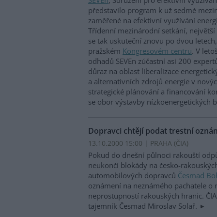
představilo program k už sedmé mezin
zaměřené na efektivní využívání ener
Třídenní mezinárodní setkání, největší
se tak uskuteční znovu po dvou letech, 
pražském
Kongresovém centru
. V let
odhadů SEVEn zúčastní asi 200 expertů
důraz na oblast liberalizace energetick
a alternativních zdrojů energie v nov
strategické plánování a financování ko
se obor výstavby nízkoenergetických
Dopravci chtějí podat trestní ozná
13.10.2000 15:00 | PRAHA (
ČIA
)
Pokud do dnešní půlnoci rakouští odpů
neukončí blokády na česko-rakouských
automobilových dopravců
Česmad Bo
oznámení na neznámého pachatele o 
neprostupností rakouských hranic. ČIA
tajemník Česmad Miroslav Solař.