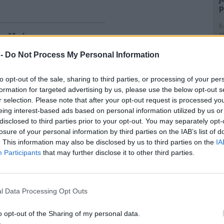
p
6
p
úspěšný
R
List)
p
 -
Do Not Process My Personal Information
l
eském Krumlově uskutečnil ve
l EKOFILM, jehož krédem je
to opt-out of the sale, sharing to third parties, or processing of your per
nformují o vztahu člověka k
formation for targeted advertising by us, please use the below opt-out s
ulturnímu dědictví.
r selection. Please note that after your opt-out request is processed y
eing interest-based ads based on personal information utilized by us or
9
disclosed to third parties prior to your opt-out. You may separately opt-
O
losure of your personal information by third parties on the IAB’s list of
s
. This information may also be disclosed by us to third parties on the
IA
omové elektrárny Temelín,
1
Participants
that may further disclose it to other third parties.
přechody, by měly být
(
 Protesty vyvrcholí
H
p
dy dnes pokračují na nejméně
a
l Data Processing Opt Outs
1
(
o opt-out of the Sharing of my personal data.
en o Stromovce
P