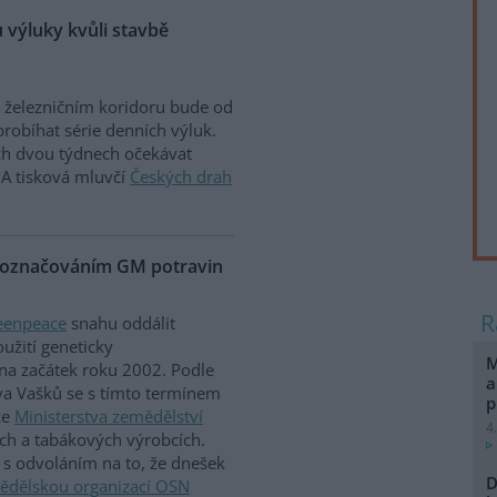
 výluky kvůli stavbě
 železničním koridoru bude od
probíhat série denních výluk.
ích dvou týdnech očekávat
ČIA tisková mluvčí
Českých drah
m označováním GM potravin
eenpeace
snahu oddálit
užití geneticky
M
na začátek roku 2002. Podle
a
a Vašků se s tímto termínem
p
ce
Ministerstva zemědělství
4
ch a tabákových výrobcích.
 s odvoláním na to, že dnešek
D
ědělskou organizací OSN