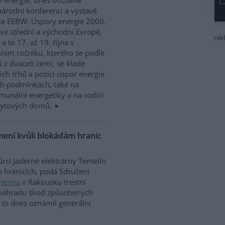
árodní konferenci a výstavě
gie EEBW: Úspory energie 2000.
 ve střední a východní Evropě,
rek
a to 17. až 19. října v
ošním ročníku, kterého se podle
 z dvaceti zemí, se klade
ých trhů a pozici úspor energie
ých podmínkách, také na
munální energetiky a na rodící
 bytových domů.
mení kvůli blokádám hranic
rci Jaderné elektrárny Temelín
 hranicích, podá Sdružení
hemia
v Rakousku trestní
náhradu škod způsobených
 to dnes oznámil generální