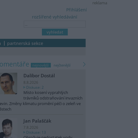
reklama
Přihlášení
rozšířené vyhledávání
a
partnerská sekce
komentáře
nejnovější
nejčtenější
Dalibor Dostál
8.8.2026
Diskuse: 2
Místo kosení vyprahlých
trávníků odstraňování invazních
evin. Změny klimatu promění péči o zeleň ve
ěstech
Jan Palaščák
7.8.2026
Diskuse: 13
Ohrožuje nedostatek vody