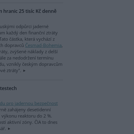
 hranic 25 tisíc Kč denně
uskými odpůrci jaderné
m každý den finanční ztráty
Tato částka, která vychází z
ích dopravců
Česmad-Bohemia
,
ráty, zvýšené náklady z delší
nále za nedodržení termínu
adu, vznikly českým dopravcům
vé ztráty".
 testech
adu pro jadernou bezpečnost
árně zahájeny desetidenní
ři výkonu reaktoru do 2 %.
ostí aktivní zóny. ČIA to dnes
sář.