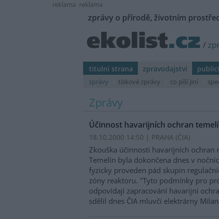
reklama
reklama
zprávy o přírodě, životním prostřed
/
zp
titulní strana
zpravodajství
public
zprávy
tiskové zprávy
co píší jiní
spe
Zprávy
Účinnost havarijních ochran temel
18.10.2000 14:50 | PRAHA (
ČIA
)
Zkouška účinnosti havarijních ochran 
Temelín byla dokončena dnes v nočníc
fyzicky proveden pád skupin regulačníc
zóny reaktoru. "Tyto podmínky pro pr
odpovídají zapracování havarijní ochra
sdělil dnes ČIA mluvčí elektrárny Mila