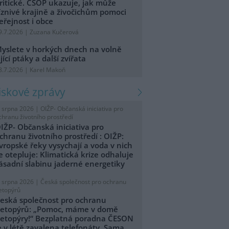
ritické. ČSOP ukazuje, jak může
íznivé krajině a živočichům pomoci
eřejnost i obce
9.7.2026 | Zuzana Kučerová
yslete v horkých dnech na volně
ijící ptáky a další zvířata
8.7.2026 | Karel Makoň
tiskové zprávy
. srpna 2026 |
OIŽP- Občanská iniciativa pro
chranu životního prostředí
IŽP- Občanská iniciativa pro
chranu životního prostředí : OIŽP:
vropské řeky vysychají a voda v nich
e otepluje: Klimatická krize odhaluje
ásadní slabinu jaderné energetiky
. srpna 2026 |
Česká společnost pro ochranu
etopýrů
eská společnost pro ochranu
etopýrů: „Pomoc, máme v domě
etopýry!“ Bezplatná poradna ČESON
e v létě zavalena telefonáty. Sama