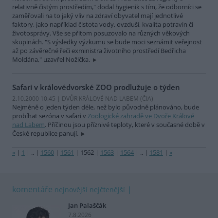
relativně čistým prostředím," dodal hygienik s tím, že odborníci se
zaměřovali na to jaký vliv na zdraví obyvatel mají jednotlivé
faktory, jako například čistota vody, ovzduší, kvalita potravin či
životosprávy. Vše se přitom posuzovalo na různých věkových
skupinách. "S výsledky výzkumu se bude moci seznámit veřejnost
až po závěrečné řeči exministra životního prostředí Bedřicha
Moldána," uzavřel Nožička.
Safari v královédvorské ZOO prodlužuje o týden
2.10.2000 10:45 | DVŮR KRÁLOVÉ NAD LABEM (
ČIA
)
Nejméně o jeden týden déle, než bylo původně plánováno, bude
probíhat sezóna v safari v
Zoologické zahradě ve Dvoře Králové
nad Labem
. Příčinou jsou příznivé teploty, které v současné době v
České republice panují.
«
|
1
|
..
|
1560
|
1561
|
1562
|
1563
|
1564
|
..
|
1581
|
»
komentáře
nejnovější
nejčtenější
Jan Palaščák
7.8.2026