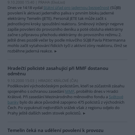
9.10.2000 15:40 | PRAHA (EkoList)
Dnes ve 14:18 vydal
Státní úřad pro jadernou bezpečnost
(SÚJB)
povolení k aktivaci jaderného paliva v prvním bloku Jaderné
elektrárny Temelín (JETE). Personál JETE tak může začít s
jednotlivými kroky spouštění reaktoru. Směnový inženýr nejprve
zapíše povolení do provozního deníku a poté obsluha elektrárny
začne s přípravou přechodu elektrárny do provozního režimu 2.
Ještě dnes pozdě večer by podle mluvčího SÚJB Pavla Pittermanna
mohlo začít vytahování řídících tyčí z aktivní zóny reaktoru, čímž se
rozběhne jaderná reakce.
Hradečtí policisté zasahující při MMF dostanou
odměnu
9.10.2000 15:03 | HRADEC KRÁLOVÉ (
ČIA
)
Poděkování východočeským policistům, kteří se zúčastnili zásahu
spojeného s ochranou zasedání
MMF
, proběhlo dnes v Hradci
Králové. Při zasedání Mezinárodního měnového fondu a
Světové
banky
bylo do akce původně zapojeno 475 policistů z východních
Čech. Po vypuknutí nejtvrdších srážek však z regionu odjelo do
Prahy ještě dalších sedm stovek policistů.
Temelín čeká na udělení povolení k provozu