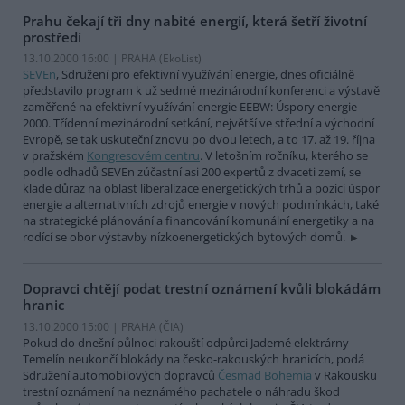
Prahu čekají tři dny nabité energií, která šetří životní
prostředí
13.10.2000 16:00 | PRAHA (EkoList)
SEVEn
, Sdružení pro efektivní využívání energie, dnes oficiálně
představilo program k už sedmé mezinárodní konferenci a výstavě
zaměřené na efektivní využívání energie EEBW: Úspory energie
2000. Třídenní mezinárodní setkání, největší ve střední a východní
Evropě, se tak uskuteční znovu po dvou letech, a to 17. až 19. října
v pražském
Kongresovém centru
. V letošním ročníku, kterého se
podle odhadů SEVEn zúčastní asi 200 expertů z dvaceti zemí, se
klade důraz na oblast liberalizace energetických trhů a pozici úspor
energie a alternativních zdrojů energie v nových podmínkách, také
na strategické plánování a financování komunální energetiky a na
rodící se obor výstavby nízkoenergetických bytových domů.
Dopravci chtějí podat trestní oznámení kvůli blokádám
hranic
13.10.2000 15:00 | PRAHA (
ČIA
)
Pokud do dnešní půlnoci rakouští odpůrci Jaderné elektrárny
Temelín neukončí blokády na česko-rakouských hranicích, podá
Sdružení automobilových dopravců
Česmad Bohemia
v Rakousku
trestní oznámení na neznámého pachatele o náhradu škod