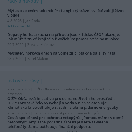
rady a návody
Mýtus o zeleném koberci: Proč anglický trávník v létě zabíjí život
v půdě
4.8.2026 | Jan Skala
Diskuse: 34
Dopady horka a sucha na přírodu jsou kritické. ČSOP ukazuje,
jak může žíznivé krajině a živočichům pomoci veřejnost i obce
29.7.2026 | Zuzana Kučerová
Myslete v horkých dnech na volně žijící ptáky a další zvířata
28.7.2026 | Karel Makoň
tiskové zprávy
7. srpna 2026 |
OIŽP- Občanská iniciativa pro ochranu životního
prostředí
OIŽP- Občanská iniciativa pro ochranu životního prostředí :
OIŽP: Evropské řeky vysychají a voda v nich se otepluje:
Klimatická krize odhaluje zásadní slabinu jaderné energetiky
7. srpna 2026 |
Česká společnost pro ochranu netopýrů
Česká společnost pro ochranu netopýrů: „Pomoc, máme v domě
netopýry!“ Bezplatná poradna ČESON je v létě zavalena
telefonáty. Sama potřebuje finanční podporu.