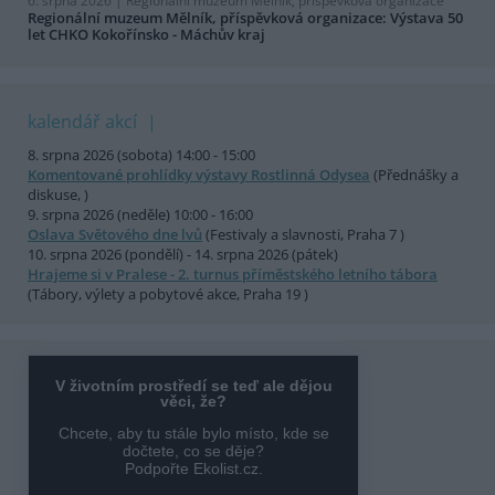
6. srpna 2026 |
Regionální muzeum Mělník, příspěvková organizace
Regionální muzeum Mělník, příspěvková organizace: Výstava 50
let CHKO Kokořínsko - Máchův kraj
kalendář akcí
8. srpna 2026 (sobota) 14:00 - 15:00
Komentované prohlídky výstavy Rostlinná Odysea
(Přednášky a
diskuse, )
9. srpna 2026 (neděle) 10:00 - 16:00
Oslava Světového dne lvů
(Festivaly a slavnosti, Praha 7 )
10. srpna 2026 (pondělí) - 14. srpna 2026 (pátek)
Hrajeme si v Pralese - 2. turnus příměstského letního tábora
(Tábory, výlety a pobytové akce, Praha 19 )