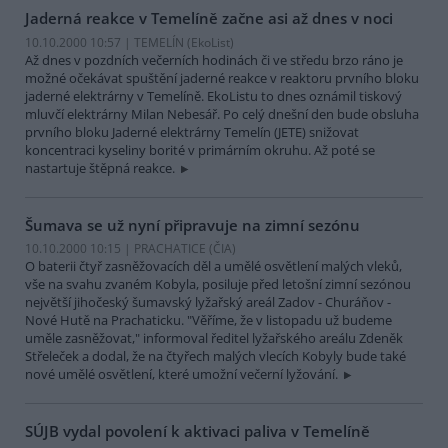
Jaderná reakce v Temelíně začne asi až dnes v noci
10.10.2000 10:57 | TEMELÍN (EkoList)
Až dnes v pozdních večerních hodinách či ve středu brzo ráno je
možné očekávat spuštění jaderné reakce v reaktoru prvního bloku
jaderné elektrárny v Temelíně. EkoListu to dnes oznámil tiskový
mluvčí elektrárny Milan Nebesář. Po celý dnešní den bude obsluha
prvního bloku Jaderné elektrárny Temelín (JETE) snižovat
koncentraci kyseliny borité v primárním okruhu. Až poté se
nastartuje štěpná reakce.
Šumava se už nyní připravuje na zimní sezónu
10.10.2000 10:15 | PRACHATICE (
ČIA
)
O baterii čtyř zasněžovacích děl a umělé osvětlení malých vleků,
vše na svahu zvaném Kobyla, posiluje před letošní zimní sezónou
největší jihočeský šumavský lyžařský areál Zadov - Churáňov -
Nové Hutě na Prachaticku. "Věříme, že v listopadu už budeme
uměle zasněžovat," informoval ředitel lyžařského areálu Zdeněk
Střeleček a dodal, že na čtyřech malých vlecích Kobyly bude také
nové umělé osvětlení, které umožní večerní lyžování.
SÚJB vydal povolení k aktivaci paliva v Temelíně