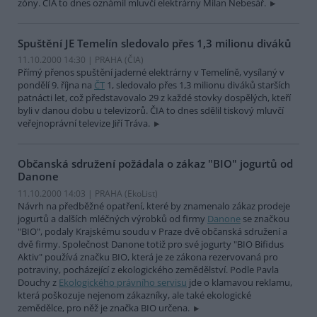
zóny. ČIA to dnes oznámil mluvčí elektrárny Milan Nebesář.
Spuštění JE Temelín sledovalo přes 1,3 milionu diváků
11.10.2000 14:30 | PRAHA (
ČIA
)
Přímý přenos spuštění jaderné elektrárny v Temelíně, vysílaný v
pondělí 9. října na
ČT
1, sledovalo přes 1,3 milionu diváků starších
patnácti let, což představovalo 29 z každé stovky dospělých, kteří
byli v danou dobu u televizorů. ČIA to dnes sdělil tiskový mluvčí
veřejnoprávní televize Jiří Tráva.
Občanská sdružení požádala o zákaz "BIO" jogurtů od
Danone
11.10.2000 14:03 | PRAHA (EkoList)
Návrh na předběžné opatření, které by znamenalo zákaz prodeje
jogurtů a dalších mléčných výrobků od firmy
Danone
se značkou
"BIO", podaly Krajskému soudu v Praze dvě občanská sdružení a
dvě firmy. Společnost Danone totiž pro své jogurty "BIO Bifidus
Aktiv" používá značku BIO, která je ze zákona rezervovaná pro
potraviny, pocházející z ekologického zemědělství. Podle Pavla
Douchy z
Ekologického právního servisu
jde o klamavou reklamu,
která poškozuje nejenom zákazníky, ale také ekologické
zemědělce, pro něž je značka BIO určena.