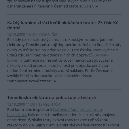
způsobených neprostupností rakouských hranic. ČIA to dnes
oznámil generální tajemník Česmad Miroslav Solař.
Každý kamion ztrácí kvůli blokádám hranic 25 tisíc Kč
denně
12.10.2000 14:40 | PRAHA (
ČIA
)
Blokády česko-rakouských hranic rakouskými odpůrci jaderné
elektrárny Temelín způsobují dopravcům každý den finanční ztráty
okolo 25 tisíc korun na jedno vozidlo. Tato částka, která vychází z
údajů sdružení mezinárodních silničních dopravců
Česmad-
Bohemia
, zahrnuje denně pětitisícové finanční ztráty, zvýšené
náklady z delší přepravní vzdálenosti při objezdu, penále za
nedodržení termínu dodávky a další náklady. Podle Česmadu,
vznikly českým dopravcům kvůli blokádám dosud
"mnohasettisícové ztráty".
Temelínská elektrárna pokračuje v testech
12.10.2000 11:00 | TEMELÍN (
ČIA
)
Pod kontrolou inspektorů
Státního úřadu pro jadernou
bezpečnost
byly dnes v temelínské jaderné elektrárně zahájeny
desetidenní fyzikální testy aktivní zóny reaktoru při výkonu
reaktoru do 2 %. Jejich cílem je praktické ověření vlastností aktivní