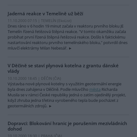
Jaderná reakce v Temelíně už běží
11.10.2000 07:15 | TEMELÍN (EkoList)
Dnes ráno v 6 hodin 19 minut začala v reaktoru prvního bloku JE
Temelín řízená řetězová štěpná reakce. "V tomto okamžiku začala
probíhat první řízená štěpná řetězová reakce. Došlo k faktickému
nastartování reaktoru prvního temelínského bloku," potvrdil dnes
mluvčí elektrárny Milan Nebesář.
V Děčíně se staví plynová kotelna z grantu dánské
vlády
10.10.2000 18:45 | DĚČIN (
ČIA
)
Výstavba nové plynové kotelny s využitím geotermální energie
byla dnes zahájena v Děčíně. Podle mluvčího
města
Richarda
Musila se v rámci České republiky jedná o zatím ojedinělý projekt,
když zhruba jedna třetina vyrobeného tepla bude pocházet z
geotermálních zdrojů.
Dopravci: Blokování hranic je porušením mezivládních
dohod
10.10.2000 18:30 | PRAHA (
ČIA
)