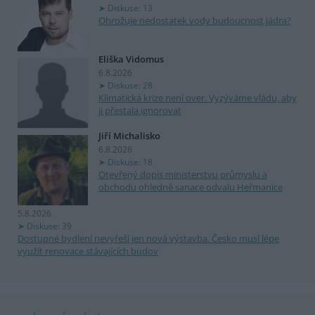
Diskuse: 13
Ohrožuje nedostatek vody budoucnost jádra?
Eliška Vidomus
6.8.2026
Diskuse: 28
Klimatická krize není over. Vyzýváme vládu, aby
ji přestala ignorovat
Jiří Michalisko
6.8.2026
Diskuse: 18
Otevřený dopis ministerstvu průmyslu a
obchodu ohledně sanace odvalu Heřmanice
5.8.2026
Diskuse: 39
Dostupné bydlení nevyřeší jen nová výstavba. Česko musí lépe
využít renovace stávajících budov