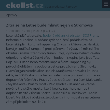
☰
/
zpravodajství
/
zprávy
Zprávy
Zítra se na Letné bude mluvit nejen o Stromovce
13.10.2000 17:30 | PRAHA (EkoList)
Letenská pláň zítra ožije.
Spojená občanská sdružení SOS Praha
,
neformální koalice 30 občanských sdružení, pořádá zítra na
Letenské pláni kulturní happening Cirkus na křižovatce. Na akci,
která je součástí kampaně proti plánované výstavbě městského
okruhu v úseku Strahovský tunel - Trója, vystoupí během celého
odpoledne některé české přední hudební skupiny jako jsou Tata
Bojs, MCH Band nebo romská kapela Álom. Happening byl
původně ohlášen na podporu petice pro záchranu Stromovky.
Hlavní organizátorka akce Daniela Matějková dnes ale EkoListu
řekla, že SOS Praha bude během celého dne podávat informace o
dopravních řešeních v Praze vůbec, s důrazem na úsek Malovanka
- Myslbekova - Prašný most - Pelc Tyrolka - Balabenka včetně
nového trojského mostu, který koalice navrhuje nahradit
doplněním sítě v úseku Sparta - Bubenská a Holešovice - Karlín -
Libeň. Matějková očekává, že pobavit a informovat se na Letnou
zítra přijde kolem 500 lidí.