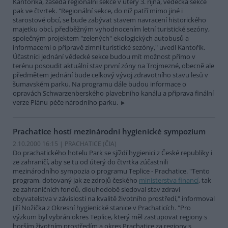
Kantoříka, zasedá regionální sekce v úterý 3. října, vědecká sekce
pak ve čtvrtek. "Regionální sekce, do níž patří mimo jiné i
starostové obcí, se bude zabývat stavem navracení historického
majetku obcí, předběžným vyhodnocením letní turistické sezóny,
společným projektem "zelených" ekologických autobusů a
informacemi o přípravě zimní turistické sezóny," uvedl Kantořík.
Účastníci jednání vědecké sekce budou mít možnost přímo v
terénu posoudit aktuální stav první zóny na Trojmezné, obecně ale
předmětem jednání bude celkový vývoj zdravotního stavu lesů v
šumavském parku. Na programu dále budou informace o
opravách Schwarzenberského plavebního kanálu a příprava finální
verze Plánu péče národního parku.
Prachatice hostí mezinárodní hygienické sympozium
2.10.2000 16:15 | PRACHATICE (
ČIA
)
Do prachatického hotelu Park se sjíždí hygienici z České republiky i
ze zahraničí, aby se tu od úterý do čtvrtka zúčastnili
mezinárodního sympozia o programu Teplice - Prachatice. "Tento
program, dotovaný jak ze zdrojů českého
ministerstva financí
, tak
ze zahraničních fondů, dlouhodobě sledoval stav zdraví
obyvatelstva v závislosti na kvalitě životního prostředí," informoval
Jiří Nožička z Okresní hygienické stanice v Prachaticích. "Pro
výzkum byl vybrán okres Teplice, který měl zastupovat regiony s
horším životním prostředím a okres Prachatice za regiony s