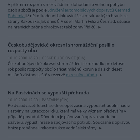
V příkrém rozporu s mezivládními dohodami o volném pohybu
osob a zboží je podle
Sdružení automobilových dopravců Česmad
Bohemia
již několikadenní blokování česko-rakouských hranic ze
strany Rakouska. Jak dnes ČIA sdělil Martin Felix z Česmad, situace
na hranicích začíná ohrožovat také zdraví řidičů.
Českobudějovické okresní shromáždění posílilo
rozpočty obcí
10.10.2000 18:20 | ČESKÉ BUDĚJOVICE (
ČIA
)
Českobudějovické okresní shromáždění se rozhodlo pro letošní
rok posílit rozpočty obcí o třicet miliónů korun a dalších deset
miliónů zůstane ještě v rezervě
okresního úřadu
.
Na Pastvinách se vypouští přehrada
10.10.2000 12:30 | PASTVINY (
ČIA
)
Po dvaadvaceti letech se dnes opět začíná vypouštět údolní nádrž
Pastviny na Ústeckoorlicku, která má velký význam především v
případě povodní. Důvodem je plánovaná oprava spodního
uzávěru, výpusti hráze a spojovacího potrubí. Současně s opravou
hráze proběhne i rekonstrukce vodní elektrárny.