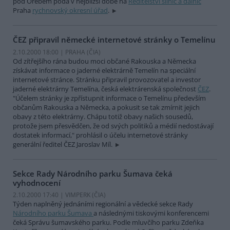
pod Orebem podá v nejbližší době na
Ředitelství silnic a dálnic
Praha
rychnovský okresní úřad
.
ČEZ připravil německé internetové stránky o Temelínu
2.10.2000 18:00 | PRAHA (
ČIA
)
Od zítřejšího rána budou moci občané Rakouska a Německa
získávat informace o jaderné elektrárně Temelín na speciální
internetové stránce. Stránku připravil provozovatel a investor
jaderné elektrárny Temelína, česká elektrárenská společnost
ČEZ
.
"Účelem stránky je zpřístupnit informace o Temelínu především
občanům Rakouska a Německa, a pokusit se tak zmírnit jejich
obavy z této elektrárny. Chápu totiž obavy našich sousedů,
protože jsem přesvědčen, že od svých politiků a médií nedostávají
dostatek informací," prohlásil o účelu internetové stránky
generální ředitel ČEZ Jaroslav Míl.
Sekce Rady Národního parku Šumava čeká
vyhodnocení
2.10.2000 17:40 | VIMPERK (
ČIA
)
Týden naplněný jednáními regionální a vědecké sekce Rady
Národního parku Šumava
a následnými tiskovými konferencemi
čeká Správu šumavského parku. Podle mluvčího parku Zdeňka