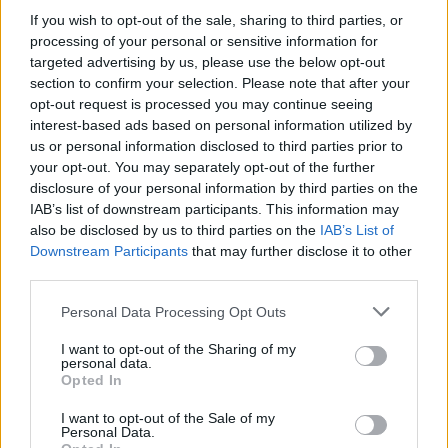
Silniční nadjezd, vybudovaný v rámci výstavby železničního
If you wish to opt-out of the sale, sharing to third parties, or
koridoru Praha - Česká Třebová, byl dnes slavnostně otevřen v
processing of your personal or sensitive information for
Pardubicích-Svítkově. Celá stavba včetně přeložky silnice do
Srnojed stála podle generálního ředitele dodavatele, Železničního
targeted advertising by us, please use the below opt-out
stavitelství Praha Jindřícha Topola 45 milionů korun.
section to confirm your selection. Please note that after your
opt-out request is processed you may continue seeing
interest-based ads based on personal information utilized by
Dodávky benzinu po požáru nejsou ohroženy
us or personal information disclosed to third parties prior to
6.10.2000 16:40 | KRALUPY NAD VLTAVOU (
ČIA
)
your opt-out. You may separately opt-out of the further
Ranní požár v objektu akciové společnosti
Česká rafinérská
(ČRa) v
disclosure of your personal information by third parties on the
Kralupech nad Vltavou neohrozí dodávky benzinu do distribuční
IAB’s list of downstream participants. This information may
sítě. Uvedl to mluvčí ČRa Jaroslav Růžek, podle něhož došlo k
also be disclosed by us to third parties on the
IAB’s List of
havárii během plánované zarážky výroby.
Downstream Participants
that may further disclose it to other
third parties.
ČEZ požádal o SÚJB o spuštění reaktoru Temelína
Personal Data Processing Opt Outs
6.10.2000 10:10 | PRAHA (
ČIA
)
Akciová společnost
ČEZ
dnes požádala
Státní úřad pro jadernou
bezpečnost
(SÚJB) o povolení ke spuštění reaktoru prvního bloku.
I want to opt-out of the Sharing of my
personal data.
Stalo se tak jen pár hodin po oznámení o ukončení posledních
Opted In
zkoušek. ČIA to sdělil tiskový mluvčí elektrárny Milan Nebesář.
I want to opt-out of the Sale of my
Personal Data.
Odpůrci Temelína blokují česko-rakouské hranice