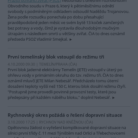
Pražští ochránci zvířat (PSOZ)
nesouhlasí s dnešním rozhodnutím
Obvodního soudu v Praze 6, který k pětiměsíčnímu odnětí
svobody s podmíněným odkladem odsoudil Naděždu Trojanovou.
Žena podle rozsudku ponechala po dobu přesahující
pravděpodobně jeden měsíc ve svém bytě 13 koček zamčených
bez potravy a vody, čímž je vystavila dlouhodobým mučivým
útrapám s následkem smrti u většiny zvířat. ČIA to dnes oznámil
předseda PSOZ Vladimír Smejkal.
První temelínský blok vstoupil do režimu tři
4.10.2000 09:30 | TEMELÍN/PRAHA (
ČIA
)
První blok Jaderné elektrárny Temelín (JETE) vstoupil v úterý po
ohřevu vody v primárním okruhu do tzv. režimu tři. ČIA to dnes
oznámil mluvčí JETE Milan Nebesář. Předcházelo tomu úterní
dosažení teploty vyšší než 150 C, kterou blok dosáhl režimu čtyři.
"Postupně jsme provedli povinné provozní testy, které jsou
předepsány při každém náběhu bloku," doplnil Nebesář.
Rychnovský okres požádá o řešení dopravní situace
3.10.2000 17:25 | RYCHNOV NAD KNĚŽNOU (
ČIA
)
Opětovnou žádost o vyřešení komplikované dopravní situace na
silnici první třídy č. 11 mezi Týništěm nad Orlicí a Třebechovicemi