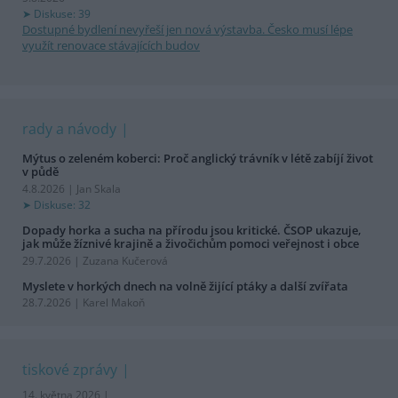
Diskuse: 39
Dostupné bydlení nevyřeší jen nová výstavba. Česko musí lépe
využít renovace stávajících budov
rady a návody
Mýtus o zeleném koberci: Proč anglický trávník v létě zabíjí život
v půdě
4.8.2026 | Jan Skala
Diskuse: 32
Dopady horka a sucha na přírodu jsou kritické. ČSOP ukazuje,
jak může žíznivé krajině a živočichům pomoci veřejnost i obce
29.7.2026 | Zuzana Kučerová
Myslete v horkých dnech na volně žijící ptáky a další zvířata
28.7.2026 | Karel Makoň
tiskové zprávy
14. května 2026 |