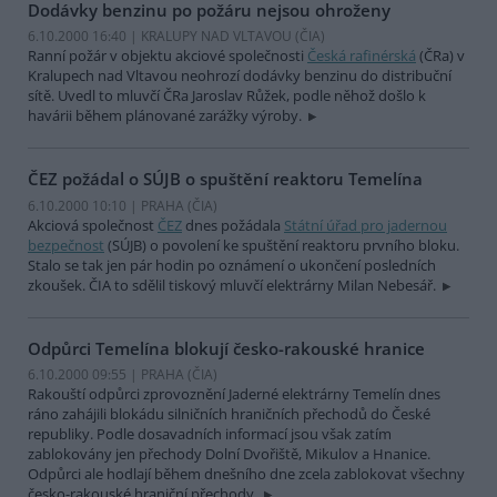
Dodávky benzinu po požáru nejsou ohroženy
6.10.2000 16:40 | KRALUPY NAD VLTAVOU (
ČIA
)
Ranní požár v objektu akciové společnosti
Česká rafinérská
(ČRa) v
Kralupech nad Vltavou neohrozí dodávky benzinu do distribuční
sítě. Uvedl to mluvčí ČRa Jaroslav Růžek, podle něhož došlo k
havárii během plánované zarážky výroby.
ČEZ požádal o SÚJB o spuštění reaktoru Temelína
6.10.2000 10:10 | PRAHA (
ČIA
)
Akciová společnost
ČEZ
dnes požádala
Státní úřad pro jadernou
bezpečnost
(SÚJB) o povolení ke spuštění reaktoru prvního bloku.
Stalo se tak jen pár hodin po oznámení o ukončení posledních
zkoušek. ČIA to sdělil tiskový mluvčí elektrárny Milan Nebesář.
Odpůrci Temelína blokují česko-rakouské hranice
6.10.2000 09:55 | PRAHA (
ČIA
)
Rakouští odpůrci zprovoznění Jaderné elektrárny Temelín dnes
ráno zahájili blokádu silničních hraničních přechodů do České
republiky. Podle dosavadních informací jsou však zatím
zablokovány jen přechody Dolní Dvořiště, Mikulov a Hnanice.
Odpůrci ale hodlají během dnešního dne zcela zablokovat všechny
česko-rakouské hraniční přechody.