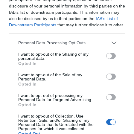
získávat informace o jaderné elektrárně Temelín na speciální
disclosure of your personal information by third parties on the
internetové stránce. Stránku připravil provozovatel a investor
IAB’s list of downstream participants. This information may
jaderné elektrárny Temelína, česká elektrárenská společnost
ČEZ
.
"Účelem stránky je zpřístupnit informace o Temelínu především
also be disclosed by us to third parties on the
IAB’s List of
občanům Rakouska a Německa, a pokusit se tak zmírnit jejich
Downstream Participants
that may further disclose it to other
obavy z této elektrárny. Chápu totiž obavy našich sousedů,
third parties.
protože jsem přesvědčen, že od svých politiků a médií nedostávají
dostatek informací," prohlásil o účelu internetové stránky
Personal Data Processing Opt Outs
generální ředitel ČEZ Jaroslav Míl.
I want to opt-out of the Sharing of my
personal data.
Sekce Rady Národního parku Šumava čeká
Opted In
vyhodnocení
I want to opt-out of the Sale of my
2.10.2000 17:40 | VIMPERK (
ČIA
)
Personal Data.
Týden naplněný jednáními regionální a vědecké sekce Rady
Opted In
Národního parku Šumava
a následnými tiskovými konferencemi
čeká Správu šumavského parku. Podle mluvčího parku Zdeňka
I want to opt-out of processing my
Kantoříka, zasedá regionální sekce v úterý 3. října, vědecká sekce
Personal Data for Targeted Advertising.
pak ve čtvrtek. "Regionální sekce, do níž patří mimo jiné i
Opted In
starostové obcí, se bude zabývat stavem navracení historického
majetku obcí, předběžným vyhodnocením letní turistické sezóny,
I want to opt-out of Collection, Use,
společným projektem "zelených" ekologických autobusů a
Retention, Sale, and/or Sharing of my
informacemi o přípravě zimní turistické sezóny," uvedl Kantořík.
Personal Data that Is Unrelated with the
Účastníci jednání vědecké sekce budou mít možnost přímo v
Purposes for which it was collected.
Opted Out