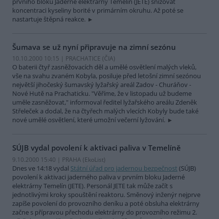
prvního bloku Jaderné elektrárny Temelín (JETE) snižovat
koncentraci kyseliny borité v primárním okruhu. Až poté se
nastartuje štěpná reakce.
Šumava se už nyní připravuje na zimní sezónu
10.10.2000 10:15 | PRACHATICE (
ČIA
)
O baterii čtyř zasněžovacích děl a umělé osvětlení malých vleků,
vše na svahu zvaném Kobyla, posiluje před letošní zimní sezónou
největší jihočeský šumavský lyžařský areál Zadov - Churáňov -
Nové Hutě na Prachaticku. "Věříme, že v listopadu už budeme
uměle zasněžovat," informoval ředitel lyžařského areálu Zdeněk
Střeleček a dodal, že na čtyřech malých vlecích Kobyly bude také
nové umělé osvětlení, které umožní večerní lyžování.
SÚJB vydal povolení k aktivaci paliva v Temelíně
9.10.2000 15:40 | PRAHA (EkoList)
Dnes ve 14:18 vydal
Státní úřad pro jadernou bezpečnost
(SÚJB)
povolení k aktivaci jaderného paliva v prvním bloku Jaderné
elektrárny Temelín (JETE). Personál JETE tak může začít s
jednotlivými kroky spouštění reaktoru. Směnový inženýr nejprve
zapíše povolení do provozního deníku a poté obsluha elektrárny
začne s přípravou přechodu elektrárny do provozního režimu 2.