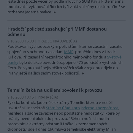
Ještě dnes pozdě večer by podle mluvčího SÚJB Pavla Pittermanna
mohlo začít vytahování řídících tyčí z aktivní zóny reaktoru, čímž se
rozběhne jaderná reakce.
Hradečtí policisté zasahující při MMF dostanou
odměnu
9.10.2000 15:03 | HRADEC KRÁLOVÉ (
ČIA
)
Poděkování východočeským policistům, kteří se zúčastnili zásahu
spojeného s ochranou zasedání
MMF
, proběhlo dnes v Hradci
Králové. Při zasedání Mezinárodního měnového fondu a
Světové
banky
bylo do akce původně zapojeno 475 policistů z východních
Čech. Po vypuknutí nejtvrdších srážek však z regionu odjelo do
Prahy ještě dalších sedm stovek policistů.
Temelín čeká na udělení povolení k provozu
9.10.2000 10:15 | PRAHA (
ČIA
)
Fyzická kontrola Jaderné elektrárny Temelín, kterou v neděli
uskutečnili inspektoři
Státního úřadu pro jadernou bezpečnost
,
neshledala žádné závažné nebo podstatné nedostatky, které by
bránily uvedení bloku do provozu. "Během nočních hodin
pracovníci elektrárny odstranili i několik zaznamenaných
drobností," sdělil dnes ČIA mluvčí temelínské elektrárny Milan