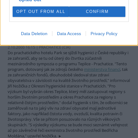
terénu posoudit aktuální stav první zóny na Trojmezné, obecně ale
předmětem jednání bude celkový vývoj zdravotního stavu lesů v
šumavském parku. Na programu dále budou informace o
OPT OUT FROM ALL
CONFIRM
opravách Schwarzenberského plavebního kanálu a příprava finální
verze Plánu péče národního parku.
Data Deletion
Data Access
Privacy Policy
Prachatice hostí mezinárodní hygienické sympozium
2.10.2000 16:15 | PRACHATICE (
ČIA
)
Do prachatického hotelu Park se sjíždí hygienici z České republiky i
ze zahraničí, aby se tu od úterý do čtvrtka zúčastnili
mezinárodního sympozia o programu Teplice - Prachatice. "Tento
program, dotovaný jak ze zdrojů českého
ministerstva financí
, tak
ze zahraničních fondů, dlouhodobě sledoval stav zdraví
obyvatelstva v závislosti na kvalitě životního prostředí," informoval
Jiří Nožička z Okresní hygienické stanice v Prachaticích. "Pro
výzkum byl vybrán okres Teplice, který měl zastupovat regiony s
horším životním prostředím a okres Prachatice za regiony s
relativně čistým prostředím," dodal hygienik s tím, že odborníci se
zaměřovali na to jaký vliv na zdraví obyvatel mají jednotlivé
faktory, jako například čistota vody, ovzduší, kvalita potravin či
životosprávy. Vše se přitom posuzovalo na různých věkových
skupinách. "S výsledky výzkumu se bude moci seznámit veřejnost
až po závěrečné řeči exministra životního prostředí Bedřicha
Moldána," uzavřel Nožička.