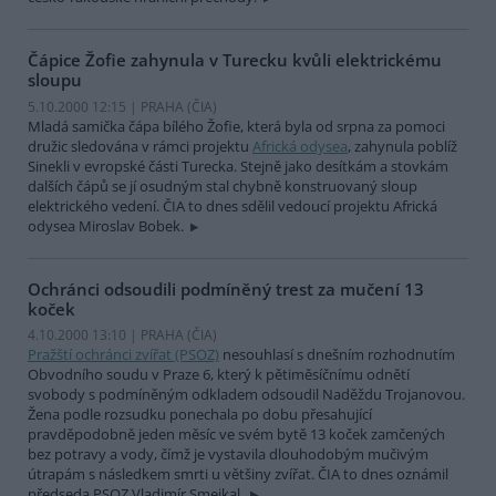
Čápice Žofie zahynula v Turecku kvůli elektrickému
sloupu
5.10.2000 12:15 | PRAHA (
ČIA
)
Mladá samička čápa bílého Žofie, která byla od srpna za pomoci
družic sledována v rámci projektu
Africká odysea
, zahynula poblíž
Sinekli v evropské části Turecka. Stejně jako desítkám a stovkám
dalších čápů se jí osudným stal chybně konstruovaný sloup
elektrického vedení. ČIA to dnes sdělil vedoucí projektu Africká
odysea Miroslav Bobek.
Ochránci odsoudili podmíněný trest za mučení 13
koček
4.10.2000 13:10 | PRAHA (
ČIA
)
Pražští ochránci zvířat (PSOZ)
nesouhlasí s dnešním rozhodnutím
Obvodního soudu v Praze 6, který k pětiměsíčnímu odnětí
svobody s podmíněným odkladem odsoudil Naděždu Trojanovou.
Žena podle rozsudku ponechala po dobu přesahující
pravděpodobně jeden měsíc ve svém bytě 13 koček zamčených
bez potravy a vody, čímž je vystavila dlouhodobým mučivým
útrapám s následkem smrti u většiny zvířat. ČIA to dnes oznámil
předseda PSOZ Vladimír Smejkal.