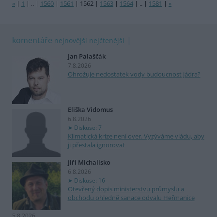
«
|
1
|
..
|
1560
|
1561
|
1562
|
1563
|
1564
|
..
|
1581
|
»
komentáře
nejnovější
nejčtenější
Jan Palaščák
7.8.2026
Ohrožuje nedostatek vody budoucnost jádra?
Eliška Vidomus
6.8.2026
Diskuse: 7
Klimatická krize není over. Vyzýváme vládu, aby
ji přestala ignorovat
Jiří Michalisko
6.8.2026
Diskuse: 16
Otevřený dopis ministerstvu průmyslu a
obchodu ohledně sanace odvalu Heřmanice
5.8.2026