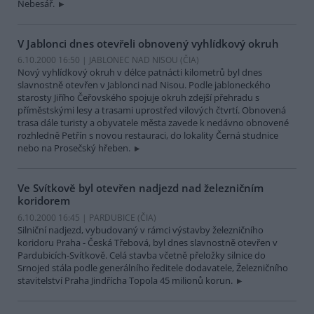
Nebesář.
V Jablonci dnes otevřeli obnovený vyhlídkový okruh
6.10.2000 16:50 | JABLONEC NAD NISOU (
ČIA
)
Nový vyhlídkový okruh v délce patnácti kilometrů byl dnes
slavnostně otevřen v Jablonci nad Nisou. Podle jabloneckého
starosty Jiřího Čeřovského spojuje okruh zdejší přehradu s
příměstskými lesy a trasami uprostřed vilových čtvrtí. Obnovená
trasa dále turisty a obyvatele města zavede k nedávno obnovené
rozhledně Petřín s novou restauraci, do lokality Černá studnice
nebo na Prosečský hřeben.
Ve Svítkově byl otevřen nadjezd nad železničním
koridorem
6.10.2000 16:45 | PARDUBICE (
ČIA
)
Silniční nadjezd, vybudovaný v rámci výstavby železničního
koridoru Praha - Česká Třebová, byl dnes slavnostně otevřen v
Pardubicích-Svítkově. Celá stavba včetně přeložky silnice do
Srnojed stála podle generálního ředitele dodavatele, Železničního
stavitelství Praha Jindřícha Topola 45 milionů korun.