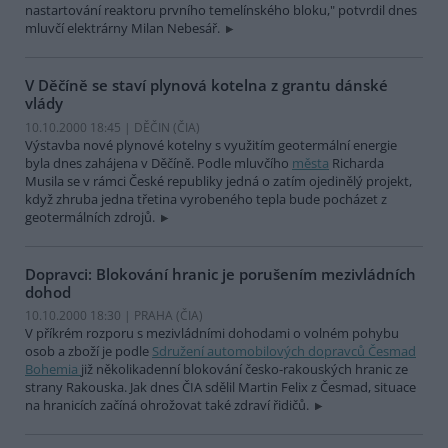
nastartování reaktoru prvního temelínského bloku," potvrdil dnes
mluvčí elektrárny Milan Nebesář.
V Děčíně se staví plynová kotelna z grantu dánské
vlády
10.10.2000 18:45 | DĚČIN (
ČIA
)
Výstavba nové plynové kotelny s využitím geotermální energie
byla dnes zahájena v Děčíně. Podle mluvčího
města
Richarda
Musila se v rámci České republiky jedná o zatím ojedinělý projekt,
když zhruba jedna třetina vyrobeného tepla bude pocházet z
geotermálních zdrojů.
Dopravci: Blokování hranic je porušením mezivládních
dohod
10.10.2000 18:30 | PRAHA (
ČIA
)
V příkrém rozporu s mezivládními dohodami o volném pohybu
osob a zboží je podle
Sdružení automobilových dopravců Česmad
Bohemia
již několikadenní blokování česko-rakouských hranic ze
strany Rakouska. Jak dnes ČIA sdělil Martin Felix z Česmad, situace
na hranicích začíná ohrožovat také zdraví řidičů.