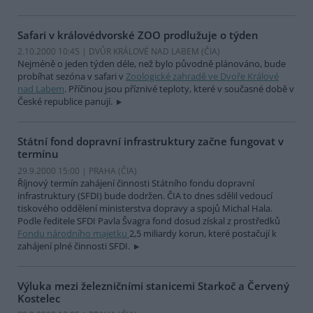
Safari v královédvorské ZOO prodlužuje o týden
2.10.2000 10:45 | DVŮR KRÁLOVÉ NAD LABEM (
ČIA
)
Nejméně o jeden týden déle, než bylo původně plánováno, bude
probíhat sezóna v safari v
Zoologické zahradě ve Dvoře Králové
nad Labem
. Příčinou jsou příznivé teploty, které v současné době v
České republice panují.
Státní fond dopravní infrastruktury začne fungovat v
termínu
29.9.2000 15:00 | PRAHA (
ČIA
)
Říjnový termín zahájení činnosti Státního fondu dopravní
infrastruktury (SFDI) bude dodržen. ČIA to dnes sdělil vedoucí
tiskového oddělení ministerstva dopravy a spojů Michal Hala.
Podle ředitele SFDI Pavla Švagra fond dosud získal z prostředků
Fondu národního majetku
2,5 miliardy korun, které postačují k
zahájení plné činnosti SFDI.
Výluka mezi železničními stanicemi Starkoč a Červený
Kostelec