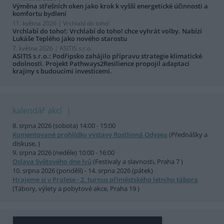
Výměna střešních oken jako krok k vyšší energetické účinnosti a
komfortu bydlení
11. května 2026 |
Vrchlabí do toho!
Vrchlabí do toho!: Vrchlabí do toho! chce vyhrát volby. Nabízí
Lukáše Teplého jako nového starostu
7. května 2026 |
ASITIS s.r.o.
ASITIS s.r.o.: Podřipsko zahájilo přípravu strategie klimatické
odolnosti. Projekt Pathways2Resilience propojil adaptaci
krajiny s budoucími investicemi.
kalendář akcí
8. srpna 2026 (sobota) 14:00 - 15:00
Komentované prohlídky výstavy Rostlinná Odysea
(Přednášky a
diskuse, )
9. srpna 2026 (neděle) 10:00 - 16:00
Oslava Světového dne lvů
(Festivaly a slavnosti, Praha 7 )
10. srpna 2026 (pondělí) - 14. srpna 2026 (pátek)
Hrajeme si v Pralese - 2. turnus příměstského letního tábora
(Tábory, výlety a pobytové akce, Praha 19 )