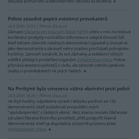
zkoušky primárního a sekundárního obvodu za studena.
Policie zásadně popírá existenci provokatérů
28.9.2000 19:53 | PRAHA (EkoList)
Zástupci
Občanských právních hlídek (OPH)
včera v noci na tiskové
konferenci poskytly novinářům informace o údajné činnosti lidí,
kteří během úterních násilných demonstrací vypadali a chovali se
jako demonstranté a zároveň velmi snadno procházeli policejními
kordóny. Zároveň oznámili, že své záznamy a svědectví očitých
svědků předají k prošetření orgánům
ministerstva vnitra
. Policie
přiznává existenci policistů v civilu, ale zároveň odmítá jakékoliv
úvahy o provokatérech ve svých řadách.
Na Perštýně byla vznesena vážná obvinění proti policii
28.9.2000 18:20 | PRAHA (EkoList)
Ve čtyři hodiny odpoledne vyrazil z Můstku pochod asi 150
demonstrantů, kteří požadovali propuštění svých
"spolubojovníků" z českých věznic. Akci, kterou svolalo Občanské
sdružení Obrana životního prostředí, přišli podpořit hlavně
demonstranté, kteří se dopoledne zúčastnili protestu před
ministerstvem vnitra
.