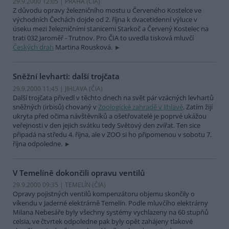
29.9.2000 12:05 | PRAHA (
ČIA
)
Z důvodu opravy železničního mostu u Červeného Kostelce ve
východních Čechách dojde od 2. října k dvacetidenní výluce v
úseku mezi železničními stanicemi Starkoč a Červený Kostelec na
trati 032 Jaroměř - Trutnov. Pro ČIA to uvedla tisková mluvčí
Českých drah
Martina Rousková.
Sněžní levharti: další trojčata
29.9.2000 11:45 | JIHLAVA (
ČIA
)
Další trojčata přivedl v těchto dnech na svět pár vzácných levhartů
sněžných (irbisů) chovaný v
Zoologické zahradě v Jihlavě
. Zatím žijí
ukryta před očima návštěvníků a ošetřovatelé je poprvé ukážou
veřejnosti v den jejich svátku tedy Světový den zvířat. Ten sice
připadá na středu 4. října, ale v ZOO si ho připomenou v sobotu 7.
října odpoledne.
V Temelíně dokončili opravu ventilů
29.9.2000 09:35 | TEMELÍN (
ČIA
)
Opravy pojistných ventilů kompenzátoru objemu skončily o
víkendu v Jaderné elektrárně Temelín. Podle mluvčího elektrárny
Milana Nebesáře byly všechny systémy vychlazeny na 60 stupňů
celsia, ve čtvrtek odpoledne pak byly opět zahájeny tlakové