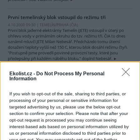
První temelínský blok vstoupil do režimu tři
4.10.2000 09:30 | TEMELÍN/PRAHA (
ČIA
)
První blok Jaderné elektrárny Temelín (JETE) vstoupil v úterý po
ohřevu vody v primárním okruhu do tzv. režimu tři. ČIA to dnes
oznámil mluvčí JETE Milan Nebesář. Předcházelo tomu úterní
dosažení teploty vyšší než 150 C, kterou blok dosáhl režimu čtyři.
"Postupně jsme provedli povinné provozní testy, které jsou
předepsány při každém náběhu bloku," doplnil Nebesář.
Ekolist.cz -
Do Not Process My Personal
Rychnovský okres požádá o řešení dopravní situace
Information
3.10.2000 17:25 | RYCHNOV NAD KNĚŽNOU (
ČIA
)
Opětovnou žádost o vyřešení komplikované dopravní situace na
If you wish to opt-out of the sale, sharing to third parties, or
silnici první třídy č. 11 mezi Týništěm nad Orlicí a Třebechovicemi
pod Orebem podá v nejbližší době na
Ředitelství silnic a dálnic
processing of your personal or sensitive information for
Praha
rychnovský okresní úřad
.
targeted advertising by us, please use the below opt-out
section to confirm your selection. Please note that after your
opt-out request is processed you may continue seeing
ČEZ připravil německé internetové stránky o Temelínu
interest-based ads based on personal information utilized by
2.10.2000 18:00 | PRAHA (
ČIA
)
us or personal information disclosed to third parties prior to
Od zítřejšího rána budou moci občané Rakouska a Německa
your opt-out. You may separately opt-out of the further