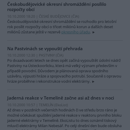
Českobudějovické okresní shromáždění posílilo
rozpočty obcí
10.10.2000 18:20 | ČESKÉ BUDĚJOVICE (
ČIA
)
Českobudějovické okresní shromáždění se rozhodlo pro letošní
rok posílit rozpočty obcí o třicet miliónů korun a dalších deset
miliónů zůstane ještě v rezervě
okresního úřadu
.
Na Pastvinách se vypouští přehrada
10.10.2000 12:30 | PASTVINY (
ČIA
)
Po dvaadvaceti letech se dnes opět začíná vypouštět údolní nádrž
Pastviny na Ústeckoorlicku, která má velký význam především v
případě povodní. Důvodem je plánovaná oprava spodního
uzávěru, výpusti hráze a spojovacího potrubí. Současně s opravou
hráze proběhne i rekonstrukce vodní elektrárny.
Jaderná reakce v Temelíně začne asi až dnes v noci
10.10.2000 10:57 | TEMELÍN (EkoList)
Až dnes v pozdních večerních hodinách či ve středu brzo ráno je
možné očekávat spuštění jaderné reakce v reaktoru prvního bloku
jaderné elektrárny v Temelíně. EkoListu to dnes oznámil tiskový
mluvčí elektrárny Milan Nebesář. Po celý dnešní den bude obsluha