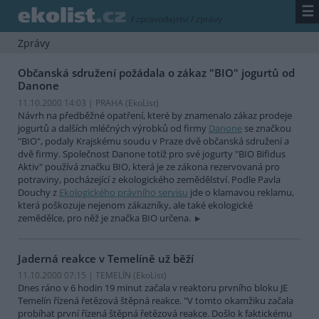
☰
/
zpravodajství
/
zprávy
Zprávy
Občanská sdružení požádala o zákaz "BIO" jogurtů od
Danone
11.10.2000 14:03 | PRAHA (EkoList)
Návrh na předběžné opatření, které by znamenalo zákaz prodeje
jogurtů a dalších mléčných výrobků od firmy
Danone
se značkou
"BIO", podaly Krajskému soudu v Praze dvě občanská sdružení a
dvě firmy. Společnost Danone totiž pro své jogurty "BIO Bifidus
Aktiv" používá značku BIO, která je ze zákona rezervovaná pro
potraviny, pocházející z ekologického zemědělství. Podle Pavla
Douchy z
Ekologického právního servisu
jde o klamavou reklamu,
která poškozuje nejenom zákazníky, ale také ekologické
zemědělce, pro něž je značka BIO určena.
Jaderná reakce v Temelíně už běží
11.10.2000 07:15 | TEMELÍN (EkoList)
Dnes ráno v 6 hodin 19 minut začala v reaktoru prvního bloku JE
Temelín řízená řetězová štěpná reakce. "V tomto okamžiku začala
probíhat první řízená štěpná řetězová reakce. Došlo k faktickému