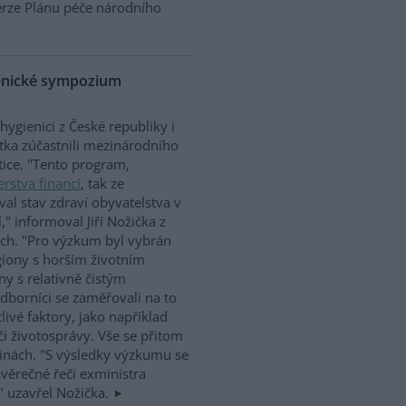
verze Plánu péče národního
ienické sympozium
hygienici z České republiky i
rtka zúčastnili mezinárodního
ice. "Tento program,
erstva financí
, tak ze
al stav zdraví obyvatelstva v
í," informoval Jiří Nožička z
ích. "Pro výzkum byl vybrán
giony s horším životním
ny s relativně čistým
odborníci se zaměřovali na to
livé faktory, jako například
 či životosprávy. Vše se přitom
inách. "S výsledky výzkumu se
věrečné řeči exministra
" uzavřel Nožička.