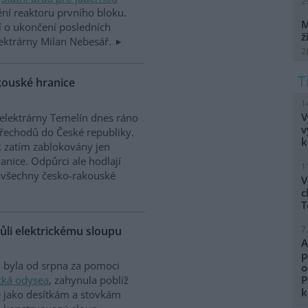
2
ění reaktoru prvního bloku.
M
í o ukončení posledních
ž
elektrárny Milan Nebesář.
2
kouské hranice
1
V
elektrárny Temelín dnes ráno
v
 přechodů do České republiky.
k
k zatím zablokovány jen
anice. Odpůrci ale hodlají
1
 všechny česko-rakouské
V
c
T
ůli elektrickému sloupu
7
A
p
á byla od srpna za pomoci
o
cká odysea
, zahynula poblíž
P
k
ně jako desítkám a stovkám