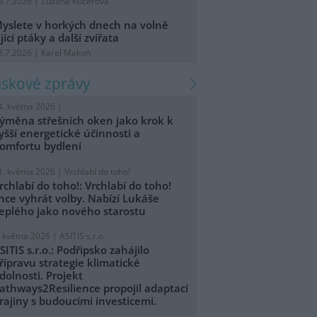
9.7.2026 | Zuzana Kučerová
yslete v horkých dnech na volně
ijící ptáky a další zvířata
8.7.2026 | Karel Makoň
tiskové zprávy
4. května 2026 |
ýměna střešních oken jako krok k
yšší energetické účinnosti a
omfortu bydlení
1. května 2026 |
Vrchlabí do toho!
rchlabí do toho!: Vrchlabí do toho!
hce vyhrát volby. Nabízí Lukáše
eplého jako nového starostu
. května 2026 |
ASITIS s.r.o.
SITIS s.r.o.: Podřipsko zahájilo
řípravu strategie klimatické
dolnosti. Projekt
athways2Resilience propojil adaptaci
rajiny s budoucími investicemi.