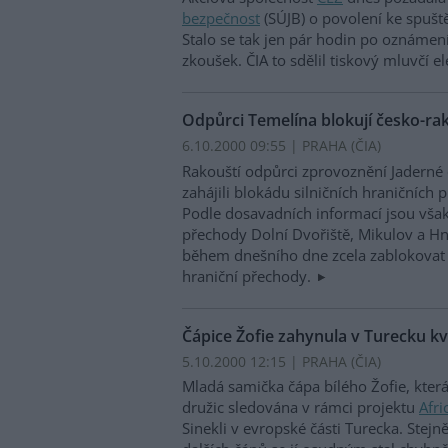
bezpečnost
(SÚJB) o povolení ke spušt
Stalo se tak jen pár hodin po oznámen
zkoušek. ČIA to sdělil tiskový mluvčí 
Odpůrci Temelína blokují česko-ra
6.10.2000 09:55 | PRAHA (
ČIA
)
Rakouští odpůrci zprovoznění Jaderné 
zahájili blokádu silničních hraničních
Podle dosavadních informací jsou vša
přechody Dolní Dvořiště, Mikulov a Hn
během dnešního dne zcela zablokovat
hraniční přechody.
Čápice Žofie zahynula v Turecku kv
5.10.2000 12:15 | PRAHA (
ČIA
)
Mladá samička čápa bílého Žofie, kter
družic sledována v rámci projektu
Afri
Sinekli v evropské části Turecka. Stej