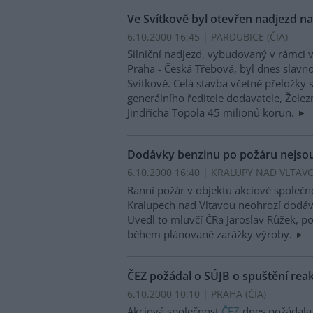
Ve Svítkově byl otevřen nadjezd n
6.10.2000 16:45 | PARDUBICE (
ČIA
)
Silniční nadjezd, vybudovaný v rámci 
Praha - Česká Třebová, byl dnes slavn
Svítkově. Celá stavba včetně přeložky s
generálního ředitele dodavatele, Železn
Jindřícha Topola 45 milionů korun.
Dodávky benzinu po požáru nejso
6.10.2000 16:40 | KRALUPY NAD VLTAVO
Ranní požár v objektu akciové společn
Kralupech nad Vltavou neohrozí dodávk
Uvedl to mluvčí ČRa Jaroslav Růžek, po
během plánované zarážky výroby.
ČEZ požádal o SÚJB o spuštění rea
6.10.2000 10:10 | PRAHA (
ČIA
)
Akciová společnost
ČEZ
dnes požádal