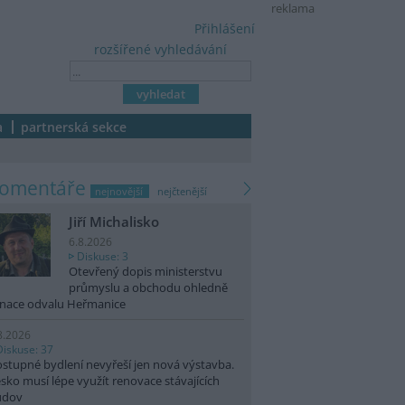
reklama
Přihlášení
rozšířené vyhledávání
a
partnerská sekce
komentáře
nejnovější
nejčtenější
Jiří Michalisko
6.8.2026
Diskuse: 3
Otevřený dopis ministerstvu
průmyslu a obchodu ohledně
nace odvalu Heřmanice
8.2026
Diskuse: 37
stupné bydlení nevyřeší jen nová výstavba.
sko musí lépe využít renovace stávajících
udov