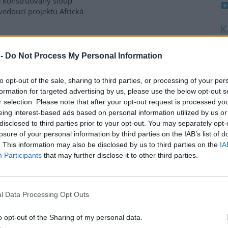
ě konstruovaný sloup
 vedoucí projektu Africká
8
t za mučení 13 koček
K
 -
Do Not Process My Personal Information
O
sí s dnešním rozhodnutím
9
to opt-out of the sale, sharing to third parties, or processing of your per
ětiměsíčnímu odnětí svobody s
O
formation for targeted advertising by us, please use the below opt-out s
s
ždu Trojanovou. Žena podle
r selection. Please note that after your opt-out request is processed y
ící pravděpodobně jeden
eing interest-based ads based on personal information utilized by us or
1
h bez potravy a vody, čímž je
disclosed to third parties prior to your opt-out. You may separately opt-
(
pám s následkem smrti u
H
losure of your personal information by third parties on the IAB’s list of
edseda PSOZ Vladimír Smejkal.
p
. This information may also be disclosed by us to third parties on the
IA
a
Participants
that may further disclose it to other third parties.
ežimu tři
l Data Processing Opt Outs
JETE) vstoupil v úterý po
o opt-out of the Sharing of my personal data.
. režimu tři. ČIA to dnes