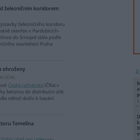
ad železničním koridorem
výstavby železničního koridoru
ostně otevřen v Pardubicích-
ilnice do Srnojed stála podle
ičního stavitelství Praha
u ohroženy
U (
ČIA
)
M
osti
Česká rafinérská
(ČRa) v
a
y benzinu do distribuční sítě.
p
dle něhož došlo k havárii
4
D
k
ktoru Temelína
ž
v
a
Státní úřad pro jadernou