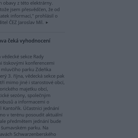
h obavy z této elektrárny.
tože jsem přesvědčen, že od
atek informací," prohlásil o
itel ČEZ Jaroslav Míl.
va čeká vyhodnocení
a vědecké sekce Rady
i tiskovými konferencemi
 mluvčího parku Zdeňka
erý 3. října, vědecká sekce pak
tří mimo jiné i starostové obcí,
orického majetku obcí,
tické sezóny, společným
tobusů a informacemi o
l Kantořík. Účastníci jednání
o v terénu posoudit aktuální
 ale předmětem jednání bude
 v šumavském parku. Na
ravách Schwarzenberského