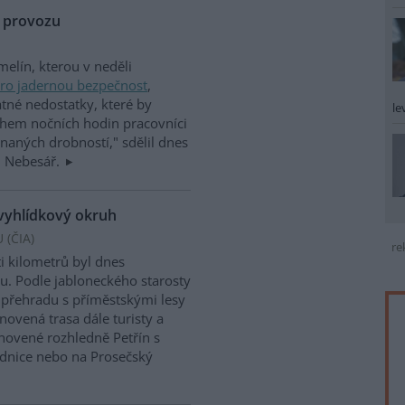
k provozu
melín, kterou v neděli
pro jadernou bezpečnost
,
tné nedostatky, které by
le
ěhem nočních hodin pracovníci
enaných drobností," sdělil dnes
n Nebesář.
 vyhlídkový okruh
 (
ČIA
)
re
i kilometrů byl dnes
ou. Podle jabloneckého starosty
í přehradu s příměstskými lesy
novená trasa dále turisty a
ovené rozhledně Petřín s
tudnice nebo na Prosečský