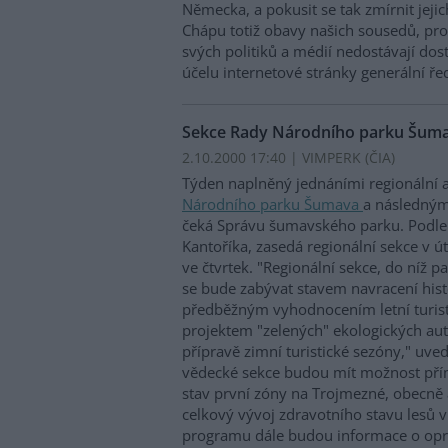
Německa, a pokusit se tak zmírnit jejic
Chápu totiž obavy našich sousedů, pro
svých politiků a médií nedostávají dost
účelu internetové stránky generální řed
Sekce Rady Národního parku Šuma
2.10.2000 17:40 | VIMPERK (
ČIA
)
Týden naplněný jednáními regionální 
Národního parku Šumava
a následným
čeká Správu šumavského parku. Podle
Kantoříka, zasedá regionální sekce v út
ve čtvrtek. "Regionální sekce, do níž pa
se bude zabývat stavem navracení hist
předběžným vyhodnocením letní turis
projektem "zelených" ekologických au
přípravě zimní turistické sezóny," uved
vědecké sekce budou mít možnost přím
stav první zóny na Trojmezné, obecně
celkový vývoj zdravotního stavu lesů
programu dále budou informace o op