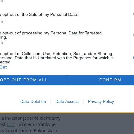
In
ředcházelo tomu úterní
u blok dosáhl režimu čtyři.
zní testy, které jsou
o opt-out of the Sale of my Personal Data.
" doplnil Nebesář.
In
to opt-out of processing my Personal Data for Targeted
ing.
 dopravní situace
In
NOU (
ČIA
)
vané dopravní situace na
o opt-out of Collection, Use, Retention, Sale, and/or Sharing
ersonal Data that Is Unrelated with the Purposes for which it
 nad Orlicí a Třebechovicemi
lected.
Ředitelství silnic a dálnic
Praha
Out
OPT OUT FROM ALL
CONFIRM
 stránky o Temelínu
Data Deletion
Data Access
Privacy Policy
rek
é Rakouska a Německa získávat
 na speciální internetové
 a investor jaderné elektrárny
nost
ČEZ
. "Účelem stránky je
edevším občanům Rakouska a