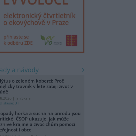
rady a návody
ýtus o zeleném koberci: Proč
nglický trávník v létě zabíjí život v
ůdě
.8.2026 | Jan Skala
Diskuse: 31
opady horka a sucha na přírodu jsou
ritické. ČSOP ukazuje, jak může
íznivé krajině a živočichům pomoci
eřejnost i obce