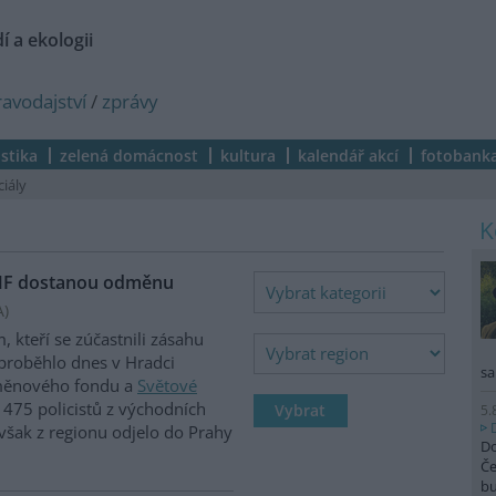
í a ekologii
ravodajství
/
zprávy
istika
zelená domácnost
kultura
kalendář akcí
fotobank
ciály
 MMF dostanou odměnu
A
)
kteří se zúčastnili zásahu
 proběhlo dnes v Hradci
sa
 měnového fondu a
Světové
475 policistů z východních
5.
však z regionu odjelo do Prahy
Do
Če
b