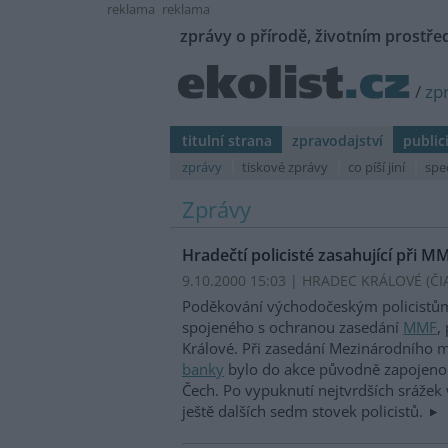
reklama
reklama
zprávy o přírodě, životním prostřed
/
zp
titulní strana
zpravodajství
public
zprávy
tiskové zprávy
co píší jiní
spe
Zprávy
Hradečtí policisté zasahující při
9.10.2000 15:03 | HRADEC KRÁLOVÉ (
ČI
Poděkování východočeským policistům, 
spojeného s ochranou zasedání
MMF
,
Králové. Při zasedání Mezinárodního
banky
bylo do akce původně zapojeno 
Čech. Po vypuknutí nejtvrdších srážek 
ještě dalších sedm stovek policistů.