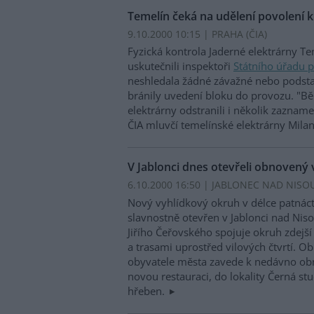
Temelín čeká na udělení povolení 
9.10.2000 10:15 | PRAHA (
ČIA
)
Fyzická kontrola Jaderné elektrárny Te
uskutečnili inspektoři
Státního úřadu 
neshledala žádné závažné nebo podsta
bránily uvedení bloku do provozu. "B
elektrárny odstranili i několik zaznam
ČIA mluvčí temelínské elektrárny Mila
V Jablonci dnes otevřeli obnovený
6.10.2000 16:50 | JABLONEC NAD NISOU
Nový vyhlídkový okruh v délce patnáct
slavnostně otevřen v Jablonci nad Nis
Jiřího Čeřovského spojuje okruh zdejš
a trasami uprostřed vilových čtvrtí. Ob
obyvatele města zavede k nedávno obn
novou restauraci, do lokality Černá s
hřeben.