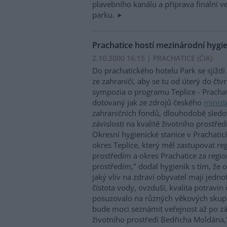
plavebního kanálu a příprava finální 
parku.
Prachatice hostí mezinárodní hyg
2.10.2000 16:15 | PRACHATICE (
ČIA
)
Do prachatického hotelu Park se sjíždí 
ze zahraničí, aby se tu od úterý do čtv
sympozia o programu Teplice - Prachat
dotovaný jak ze zdrojů českého
minist
zahraničních fondů, dlouhodobě sledov
závislosti na kvalitě životního prostřed
Okresní hygienické stanice v Prachatic
okres Teplice, který měl zastupovat re
prostředím a okres Prachatice za regio
prostředím," dodal hygienik s tím, že 
jaký vliv na zdraví obyvatel mají jednot
čistota vody, ovzduší, kvalita potravin
posuzovalo na různých věkových skup
bude moci seznámit veřejnost až po zá
životního prostředí Bedřicha Moldána,