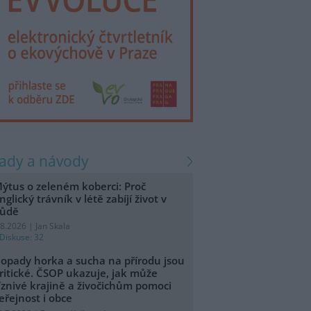
rady a návody
ýtus o zeleném koberci: Proč
nglický trávník v létě zabíjí život v
ůdě
.8.2026 | Jan Skala
Diskuse: 32
opady horka a sucha na přírodu jsou
ritické. ČSOP ukazuje, jak může
íznivé krajině a živočichům pomoci
eřejnost i obce