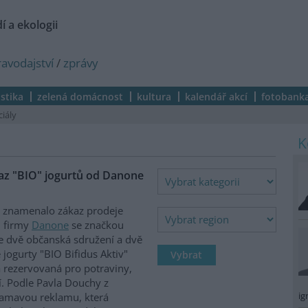
í a ekologii
ravodajství
/
zprávy
istika
zelená domácnost
kultura
kalendář akcí
fotobank
ciály
az "BIO" jogurtů od Danone
y znamenalo zákaz prodeje
d firmy
Danone
se značkou
e dvě občanská sdružení a dvě
 jogurty "BIO Bifidus Aktiv"
a rezervovaná pro potraviny,
í. Podle Pavla Douchy z
ig
lamavou reklamu, která