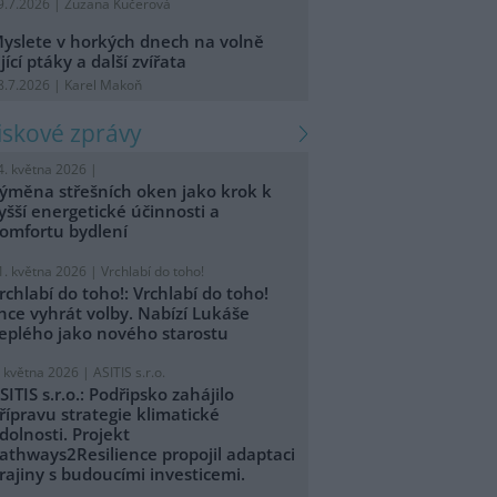
9.7.2026 | Zuzana Kučerová
yslete v horkých dnech na volně
ijící ptáky a další zvířata
8.7.2026 | Karel Makoň
tiskové zprávy
4. května 2026 |
ýměna střešních oken jako krok k
yšší energetické účinnosti a
omfortu bydlení
1. května 2026 |
Vrchlabí do toho!
rchlabí do toho!: Vrchlabí do toho!
hce vyhrát volby. Nabízí Lukáše
eplého jako nového starostu
. května 2026 |
ASITIS s.r.o.
SITIS s.r.o.: Podřipsko zahájilo
řípravu strategie klimatické
dolnosti. Projekt
athways2Resilience propojil adaptaci
rajiny s budoucími investicemi.