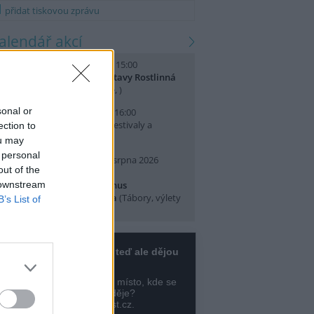
přidat tiskovou zprávu
kalendář akcí
. srpna 2026 (sobota) 14:00 - 15:00
omentované prohlídky výstavy Rostlinná
dysea
(Přednášky a diskuse, )
sonal or
. srpna 2026 (neděle) 10:00 - 16:00
slava Světového dne lvů
(Festivaly a
ection to
lavnosti, Praha 7 )
ou may
 personal
0. srpna 2026 (pondělí) - 14. srpna 2026
out of the
pátek)
 downstream
rajeme si v Pralese - 2. turnus
říměstského letního tábora
(Tábory, výlety
B’s List of
 pobytové akce, Praha 19 )