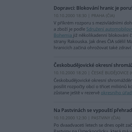
Dopravci: Blokování hranic je por
10.10.2000 18:30 | PRAHA (
ČIA
)
V příkrém rozporu s mezivládními d
a zboží je podle
Sdružení automobilo
Bohemia
již několikadenní blokování 
strany Rakouska. Jak dnes ČIA sdělil Ma
hranicích začíná ohrožovat také zdraví
Českobudějovické okresní shromážd
10.10.2000 18:20 | ČESKÉ BUDĚJOVICE (
Českobudějovické okresní shromáždění
posílit rozpočty obcí o třicet miliónů 
zůstane ještě v rezervě
okresního úřa
Na Pastvinách se vypouští přehra
10.10.2000 12:30 | PASTVINY (
ČIA
)
Po dvaadvaceti letech se dnes opět za
Pastviny na Ústeckoorlicku, která má