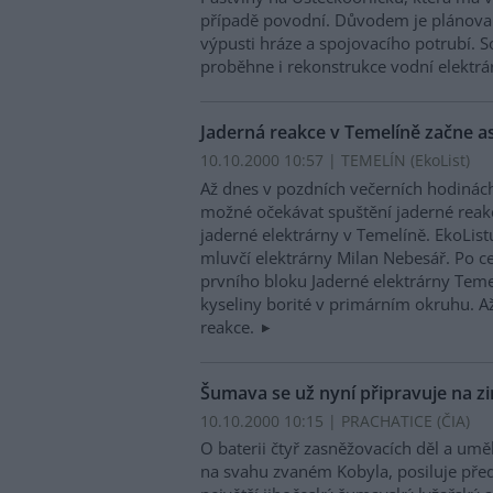
případě povodní. Důvodem je plánova
výpusti hráze a spojovacího potrubí. 
proběhne i rekonstrukce vodní elektrá
Jaderná reakce v Temelíně začne as
10.10.2000 10:57 | TEMELÍN (EkoList)
Až dnes v pozdních večerních hodinách 
možné očekávat spuštění jaderné reak
jaderné elektrárny v Temelíně. EkoList
mluvčí elektrárny Milan Nebesář. Po c
prvního bloku Jaderné elektrárny Temel
kyseliny borité v primárním okruhu. Až
reakce.
Šumava se už nyní připravuje na z
10.10.2000 10:15 | PRACHATICE (
ČIA
)
O baterii čtyř zasněžovacích děl a umě
na svahu zvaném Kobyla, posiluje před