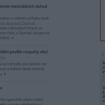
ušením mezivládních dohod
ohodami o volném pohybu osob
vých dopravců Česmad
česko-rakouských hranic ze
rtin Felix z Česmad, situace na
 řidičů.
ění posílilo rozpočty obcí
ČIA
)
M
 se rozhodlo pro letošní rok
a
korun a dalších deset miliónů
p
du
.
4
da
D
k
ž
číná vypouštět údolní nádrž
v
 velký význam především v