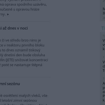
2
ná oprava spodního uzávěru,
M
Současně s opravou hráze
ž
rny.
2
i až dnes v noci
1
či ve středu brzo ráno je
V
v
ce v reaktoru prvního bloku
k
u to dnes oznámil tiskový
elý dnešní den bude obsluha
1
ín (JETE) snižovat koncentraci
V
 poté se nastartuje štěpná
c
T
7
A
imní sezónu
p
o
lé osvětlení malých vleků, vše
P
k
 letošní zimní sezónou