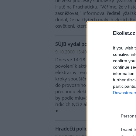
největší jihočeský šumavský lyžařský 
Hutě na Prachaticku. "Věříme, že v l
zasněžovat," informoval ředitel lyžařs
dodal, že na čtyřech malých vlecích K
osvětlení, které umožní večerní lyžová
Ekolist.cz
SÚJB vydal povolení k aktivaci pali
If you wish 
9.10.2000 15:40 | PRAHA (EkoList)
sensitive in
Dnes ve 14:18 vydal
Státní úřad pro j
confirm you
povolení k aktivaci jaderného paliva v
continue se
elektrárny Temelín (JETE). Personál JET
information 
kroky spouštění reaktoru. Směnový inž
further disc
do provozního deníku a poté obsluha e
participants
přechodu elektrárny do provozního rež
Downstream 
by podle mluvčího SÚJB Pavla Pitterm
řídících tyčí z aktivní zóny reaktoru, 
Persona
Hradečtí policisté zasahující při
I want t