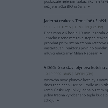
poškozuje nejenom zákazníky, ale tak
něž je značka BIO určena.
Jaderná reakce v Temelíně už běží
11.10.2000 07:15 | TEMELÍN (EkoList)
Dnes ráno v 6 hodin 19 minut začala v
Temelín řízená řetězová štěpná reakce
probíhat první řízená štěpná řetězová 
nastartování reaktoru prvního temelín
mluvčí elektrárny Milan Nebesář.
V Děčíně se staví plynová kotelna 
10.10.2000 18:45 | DĚČIN (
ČIA
)
Výstavba nové plynové kotelny s využi
dnes zahájena v Děčíně. Podle mluvčí
rámci České republiky jedná o zatím oj
jedna třetina vyrobeného tepla bude p
zdrojů.