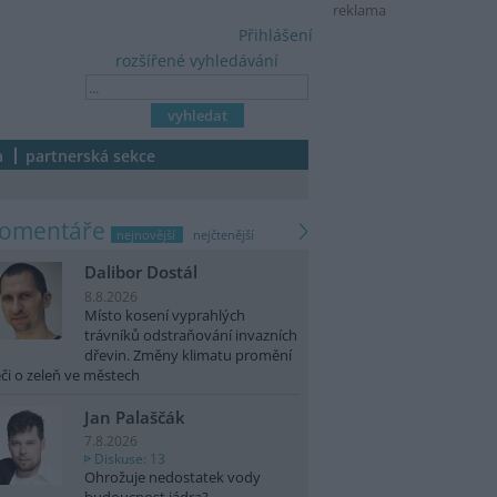
reklama
Přihlášení
rozšířené vyhledávání
a
partnerská sekce
komentáře
nejnovější
nejčtenější
Dalibor Dostál
8.8.2026
Místo kosení vyprahlých
trávníků odstraňování invazních
dřevin. Změny klimatu promění
či o zeleň ve městech
Jan Palaščák
7.8.2026
Diskuse: 13
Ohrožuje nedostatek vody