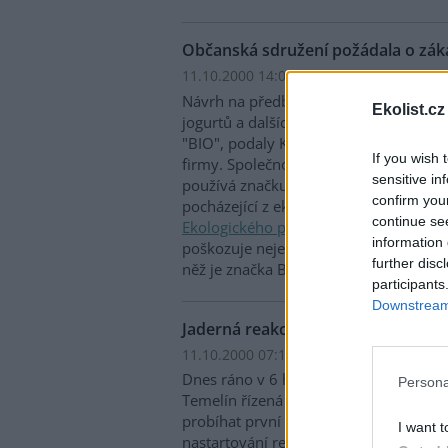
Občanská sdružení požádala o zák
11.10.2000 14:03 | PRAHA (EkoList)
Návrh na předběžné opatření, které b
Ekolist.cz
jogurtů a dalších mléčných výrobků o
"BIO", podaly Krajskému soudu v Praz
If you wish 
firmy. Společnost Danone totiž pro své
sensitive in
používá značku BIO, která je ze zákon
confirm you
pocházející z ekologického zemědělstv
continue se
Ekologického právního servisu
jde o k
information 
poškozuje nejenom zákazníky, ale tak
further disc
něž je značka BIO určena.
participants
Downstream 
Jaderná reakce v Temelíně už běží
11.10.2000 07:15 | TEMELÍN (EkoList)
Dnes ráno v 6 hodin 19 minut začala v
Persona
Temelín řízená řetězová štěpná reakce
probíhat první řízená štěpná řetězová 
I want t
nastartování reaktoru prvního temelín