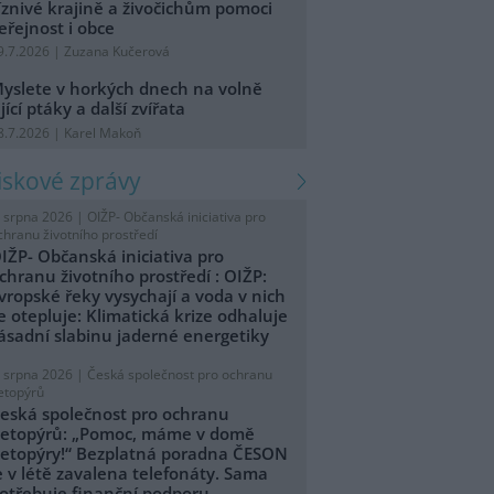
íznivé krajině a živočichům pomoci
eřejnost i obce
9.7.2026 | Zuzana Kučerová
yslete v horkých dnech na volně
ijící ptáky a další zvířata
8.7.2026 | Karel Makoň
tiskové zprávy
. srpna 2026 |
OIŽP- Občanská iniciativa pro
chranu životního prostředí
IŽP- Občanská iniciativa pro
chranu životního prostředí : OIŽP:
vropské řeky vysychají a voda v nich
e otepluje: Klimatická krize odhaluje
ásadní slabinu jaderné energetiky
. srpna 2026 |
Česká společnost pro ochranu
etopýrů
eská společnost pro ochranu
etopýrů: „Pomoc, máme v domě
etopýry!“ Bezplatná poradna ČESON
e v létě zavalena telefonáty. Sama
otřebuje finanční podporu.