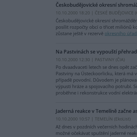
Českobudějovické okresní shromážd
10.10.2000 18:20 | ČESKÉ BUDĚJOVICE (
Českobudějovické okresní shromáždění
posílit rozpočty obcí o třicet miliónů 
zůstane ještě v rezervě
okresního úřa
Na Pastvinách se vypouští přehra
10.10.2000 12:30 | PASTVINY (
ČIA
)
Po dvaadvaceti letech se dnes opět za
Pastviny na Ústeckoorlicku, která má
případě povodní. Důvodem je plánova
výpusti hráze a spojovacího potrubí. 
proběhne i rekonstrukce vodní elektrá
Jaderná reakce v Temelíně začne as
10.10.2000 10:57 | TEMELÍN (EkoList)
Až dnes v pozdních večerních hodinách 
možné očekávat spuštění jaderné reak