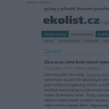
reklama
reklama
zprávy o přírodě, životním prostřed
/
zp
titulní strana
zpravodajství
public
zprávy
tiskové zprávy
co píší jiní
spe
Zprávy
Zítra se na Letné bude mluvit nej
13.10.2000 17:30 | PRAHA (EkoList)
Letenská pláň zítra ožije.
Spojená obča
neformální koalice 30 občanských sdru
pláni kulturní happening Cirkus na křiž
součástí kampaně proti plánované vý
úseku Strahovský tunel - Trója, vyst
některé české přední hudební skupiny
nebo romská kapela Álom. Happening 