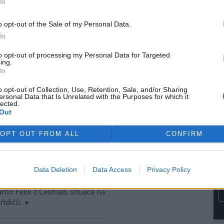
In
o opt-out of the Sale of my Personal Data.
In
z grantu dánské vlády
to opt-out of processing my Personal Data for Targeted
ing.
tím geotermální energie byla
In
ho
města
Richarda Musila se v
edinělý projekt, když zhruba
o opt-out of Collection, Use, Retention, Sale, and/or Sharing
ocházet z geotermálních
ersonal Data that Is Unrelated with the Purposes for which it
lected.
Out
ušením mezivládních dohod
OPT OUT FROM ALL
CONFIRM
ohodami o volném pohybu osob
Data Deletion
Data Access
Privacy Policy
vých dopravců Česmad
česko-rakouských hranic ze
rtin Felix z Česmad, situace na
 řidičů.