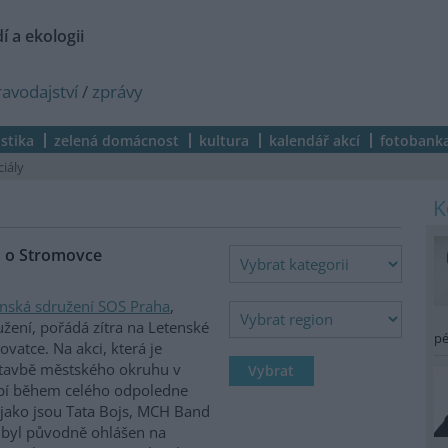
í a ekologii
ravodajství
/
zprávy
istika
zelená domácnost
kultura
kalendář akcí
fotobank
ciály
en o Stromovce
nská sdružení SOS Praha
,
žení, pořádá zítra na Letenské
pé
ovatce. Na akci, která je
stavbě městského okruhu v
oupí během celého odpoledne
 jako jsou Tata Bojs, MCH Band
byl původně ohlášen na