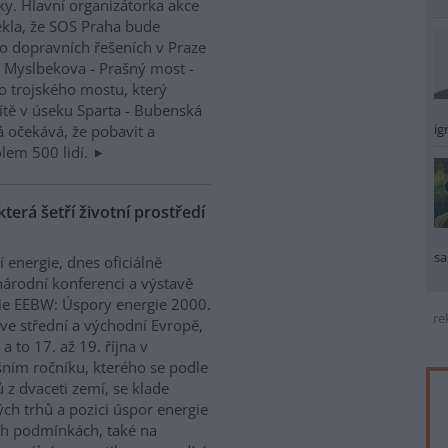
y. Hlavní organizátorka akce
ekla, že SOS Praha bude
 dopravních řešeních v Praze
 Myslbekova - Prašný most -
o trojského mostu, který
ítě v úseku Sparta - Bubenská
ig
á očekává, že pobavit a
olem 500 lidí.
která šetří životní prostředí
sa
í energie, dnes oficiálně
árodní konferenci a výstavě
gie EEBW: Úspory energie 2000.
re
 ve střední a východní Evropě,
a to 17. až 19. října v
ošním ročníku, kterého se podle
 z dvaceti zemí, se klade
ých trhů a pozici úspor energie
ých podmínkách, také na