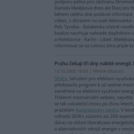
podporu petice pro záchranu Stromovk
Daniela Matějková dnes ale EkoListu ř
během celého dne podávat informace o
vůbec, s důrazem na úsek Malovanka -
Pelc Tyrolka - Balabenka včetně novéh
koalice navrhuje nahradit doplněním s
a Holešovice - Karlín - Libeň. Matějkov
informovat se na Letnou zítra přijde k
Prahu čekají tři dny nabité energií, 
13.10.2000 16:00 | PRAHA (EkoList)
SEVEn
, Sdružení pro efektivní využíván
představilo program k už sedmé mezin
zaměřené na efektivní využívání ener
Třídenní mezinárodní setkání, největší
se tak uskuteční znovu po dvou letech, 
pražském
Kongresovém centru
. V let
odhadů SEVEn zúčastní asi 200 expertů
důraz na oblast liberalizace energetick
a alternativních zdrojů energie v nov