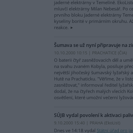
jaderné elektrárny v Temelíně. EkoList
mluvčí elektrárny Milan Nebesář. Po c
prvního bloku Jaderné elektrárny Temel
kyseliny borité v primárním okruhu. Až
reakce.
Šumava se už nyní připravuje na z
10.10.2000 10:15 | PRACHATICE (
ČIA
)
O baterii čtyř zasněžovacích děl a umě
na svahu zvaném Kobyla, posiluje před
největší jihočeský šumavský lyžařský 
Hutě na Prachaticku. "Věříme, že v l
zasněžovat," informoval ředitel lyžařs
dodal, že na čtyřech malých vlecích K
osvětlení, které umožní večerní lyžová
SÚJB vydal povolení k aktivaci pali
9.10.2000 15:40 | PRAHA (EkoList)
Dnes ve 14:18 vydal
Státní úřad pro j