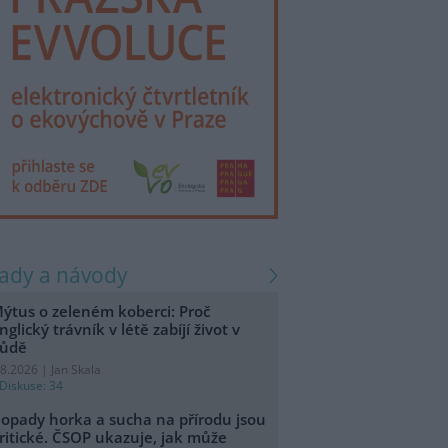
rady a návody
ýtus o zeleném koberci: Proč
nglický trávník v létě zabíjí život v
ůdě
.8.2026 | Jan Skala
Diskuse: 34
opady horka a sucha na přírodu jsou
ritické. ČSOP ukazuje, jak může