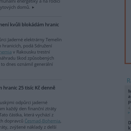
munální energetiky a na rodící
 bytových domů.
mení kvůli blokádám hranic
rci Jaderné elektrárny Temelín
 hranicích, podá Sdružení
hemia
v Rakousku trestní
náhradu škod způsobených
 to dnes oznámil generální
 hranic 25 tisíc Kč denně
M
a
p
uskými odpůrci jaderné
4
m každý den finanční ztráty
Tato částka, která vychází z
ích dopravců
Česmad-Bohemia
,
D
ráty, zvýšené náklady z delší
k