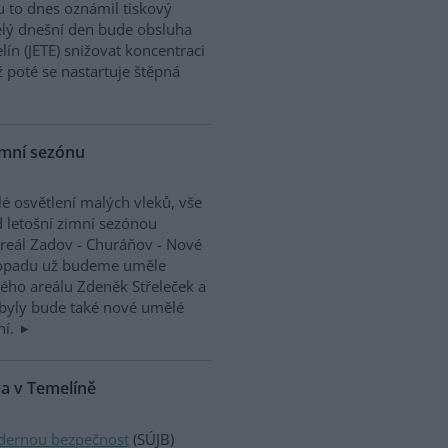
u to dnes oznámil tiskový
elý dnešní den bude obsluha
ín (JETE) snižovat koncentraci
 poté se nastartuje štěpná
imní sezónu
lé osvětlení malých vleků, vše
 letošní zimní sezónou
areál Zadov - Churáňov - Nové
istopadu už budeme uměle
kého areálu Zdeněk Střeleček a
obyly bude také nové umělé
ní.
va v Temelíně
adernou bezpečnost
(SÚJB)