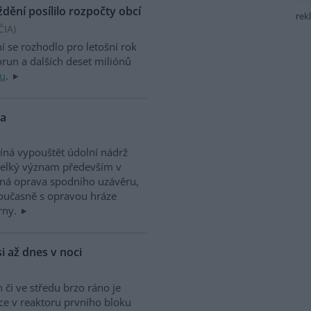
ění posílilo rozpočty obcí
rek
ČIA
)
 se rozhodlo pro letošní rok
korun a dalších deset miliónů
du
.
da
číná vypouštět údolní nádrž
 velký význam především v
ná oprava spodního uzávěru,
Současně s opravou hráze
rny.
i až dnes v noci
či ve středu brzo ráno je
ce v reaktoru prvního bloku