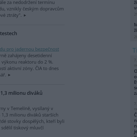
ž
nále za nedodržení termínu
v
adu, vznikly českým dopravcům
2
vé ztráty".
M
ž
 testech
2
adu pro jadernou bezpečnost
árně zahájeny desetidenní
7
ři výkonu reaktoru do 2 %.
o
ostí aktivní zóny. ČIA to dnes
O
sář.
o
E
s
 1,3 milionu diváků
z
7
ny v Temelíně, vysílaný v
n
 1,3 milionu diváků starších
Č
n
ždé stovky dospělých, kteří byli
n
sdělil tiskový mluvčí
j
p