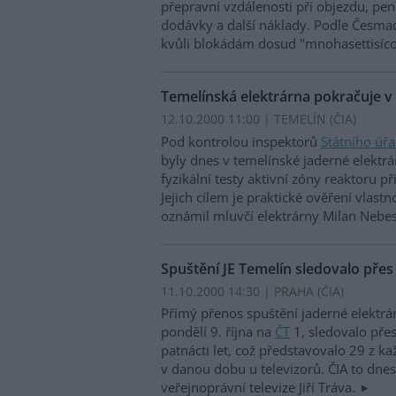
přepravní vzdálenosti při objezdu, pe
dodávky a další náklady. Podle Česm
kvůli blokádám dosud "mnohasettisíco
Temelínská elektrárna pokračuje v
12.10.2000 11:00 | TEMELÍN (
ČIA
)
Pod kontrolou inspektorů
Státního úř
byly dnes v temelínské jaderné elektr
fyzikální testy aktivní zóny reaktoru p
Jejich cílem je praktické ověření vlastn
oznámil mluvčí elektrárny Milan Nebe
Spuštění JE Temelín sledovalo přes
11.10.2000 14:30 | PRAHA (
ČIA
)
Přímý přenos spuštění jaderné elektrár
pondělí 9. října na
ČT
1, sledovalo přes
patnácti let, což představovalo 29 z ka
v danou dobu u televizorů. ČIA to dnes 
veřejnoprávní televize Jiří Tráva.