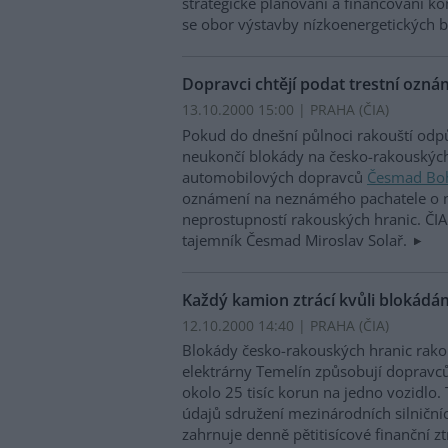
strategické plánování a financování ko
se obor výstavby nízkoenergetických
Dopravci chtějí podat trestní ozná
13.10.2000 15:00 | PRAHA (
ČIA
)
Pokud do dnešní půlnoci rakouští odpů
neukončí blokády na česko-rakouských
automobilových dopravců
Česmad Bo
oznámení na neznámého pachatele o 
neprostupností rakouských hranic. ČIA
tajemník Česmad Miroslav Solař.
Každý kamion ztrácí kvůli blokádám
12.10.2000 14:40 | PRAHA (
ČIA
)
Blokády česko-rakouských hranic rako
elektrárny Temelín způsobují dopravců
okolo 25 tisíc korun na jedno vozidlo. 
údajů sdružení mezinárodních silničn
zahrnuje denně pětitisícové finanční zt