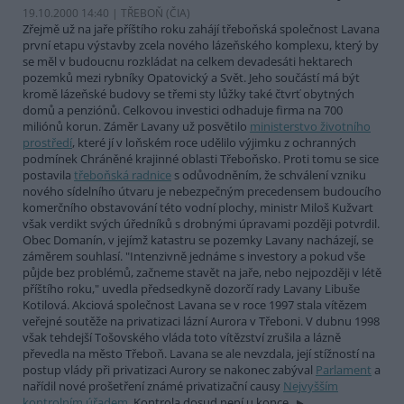
19.10.2000 14:40 | TŘEBOŇ (
ČIA
)
Zřejmě už na jaře příštího roku zahájí třeboňská společnost Lavana
první etapu výstavby zcela nového lázeňského komplexu, který by
se měl v budoucnu rozkládat na celkem devadesáti hektarech
pozemků mezi rybníky Opatovický a Svět. Jeho součástí má být
kromě lázeňské budovy se třemi sty lůžky také čtvrť obytných
domů a penziónů. Celkovou investici odhaduje firma na 700
miliónů korun. Záměr Lavany už posvětilo
ministerstvo životního
prostředí
, které jí v loňském roce udělilo výjimku z ochranných
podmínek Chráněné krajinné oblasti Třeboňsko. Proti tomu se sice
postavila
třeboňská radnice
s odůvodněním, že schválení vzniku
nového sídelního útvaru je nebezpečným precedensem budoucího
komerčního obstavování této vodní plochy, ministr Miloš Kužvart
však verdikt svých úředníků s drobnými úpravami později potvrdil.
Obec Domanín, v jejímž katastru se pozemky Lavany nacházejí, se
záměrem souhlasí. "Intenzivně jednáme s investory a pokud vše
půjde bez problémů, začneme stavět na jaře, nebo nejpozději v létě
příštího roku," uvedla předsedkyně dozorčí rady Lavany Libuše
Kotilová. Akciová společnost Lavana se v roce 1997 stala vítězem
veřejné soutěže na privatizaci lázní Aurora v Třeboni. V dubnu 1998
však tehdejší Tošovského vláda toto vítězství zrušila a lázně
převedla na město Třeboň. Lavana se ale nevzdala, její stížností na
postup vlády při privatizaci Aurory se nakonec zabýval
Parlament
a
nařídil nové prošetření známé privatizační causy
Nejvyšším
kontrolním úřadem
. Kontrola dosud není u konce.