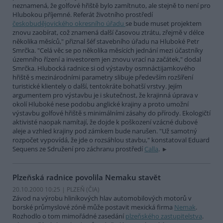
neznamená, že golfové hřiště bylo zamítnuto, ale stejně to není pro
Hlubokou příjemné. Referát životního prostředí
českobudějovického okresního úřadu
se bude muset projektem
znovu zaobírat, což znamená další časovou ztrátu, zřejmě v délce
několika měsíců," přiznal šéf stavebního úřadu na Hluboké Petr
Smrčka. "Celá věc se po několika měsících jednání mezi účastníky
územního řízení a investorem jen znovu vrací na začátek," dodal
Smrčka. Hlubocká radnice si od výstavby osmnáctijamkového
hřiště s mezinárodními parametry slibuje především rozšíření
turistické klientely o další, tentokráte bohatší vrstvy. Jejím
argumentem pro výstavbu je i skutečnost, že krajinná úprava v
okolí Hluboké nese podobu anglické krajiny a proto umožní
výstavbu golfové hřiště s minimálními zásahy do přírody. Ekologičtí
aktivisté naopak namítají, že dojde k poškození vzácné dubové
aleje a vzhled krajiny pod zámkem bude narušen. "Už samotný
rozpočet vypovídá, že jde o rozsáhlou stavbu," konstatoval Eduard
Sequens ze Sdružení pro záchranu prostředí
Calla
.
Plzeňská radnice povolila Nemaku stavět
20.10.2000 10:25 | PLZEŇ (
ČIA
)
Závod na výrobu hliníkových hlav automobilových motorů v
borské průmyslové zóně může postavit mexická firma
Nemak
.
Rozhodlo o tom mimořádné zasedání
plzeňského zastupitelstva
.