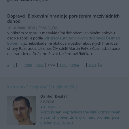
Dopravci: Blokování hranic je porušením mezivládních
dohod
10.10.2000 18:30 | PRAHA (
ČIA
)
V příkrém rozporu s mezivládními dohodami o volném pohybu
osob a zboží je podle
Sdružení automobilových dopravců Česmad
Bohemia
již několikadenní blokování česko-rakouských hranic ze
strany Rakouska. Jak dnes ČIA sdělil Martin Felix z Česmad, situace
na hranicích začíná ohrožovat také zdraví řidičů.
«
|
1
|
..
|
1560
|
1561
|
1562
|
1563
|
1564
|
..
|
1581
|
»
komentáře
nejnovější
nejčtenější
Dalibor Dostál
8.8.2026
Diskuse: 2
Místo kosení vyprahlých trávníků odstraňování
invazních dřevin. Změny klimatu promění péči
o zeleň ve městech