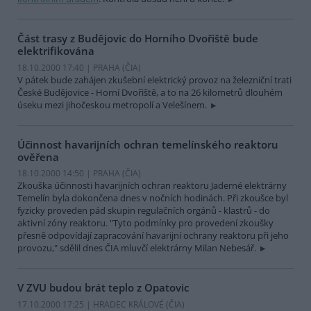
Část trasy z Budějovic do Horního Dvořiště bude
elektrifikována
18.10.2000 17:40 | PRAHA (
ČIA
)
V pátek bude zahájen zkušební elektrický provoz na železniční trati
České Budějovice - Horní Dvořiště, a to na 26 kilometrů dlouhém
úseku mezi jihočeskou metropolí a Velešínem.
Účinnost havarijních ochran temelínského reaktoru
ověřena
18.10.2000 14:50 | PRAHA (
ČIA
)
Zkouška účinnosti havarijních ochran reaktoru Jaderné elektrárny
Temelín byla dokončena dnes v nočních hodinách. Při zkoušce byl
fyzicky proveden pád skupin regulačních orgánů - klastrů - do
aktivní zóny reaktoru. "Tyto podmínky pro provedení zkoušky
přesně odpovídají zapracování havarijní ochrany reaktoru při jeho
provozu," sdělil dnes ČIA mluvčí elektrárny Milan Nebesář.
V ZVU budou brát teplo z Opatovic
17.10.2000 17:25 | HRADEC KRÁLOVÉ (
ČIA
)