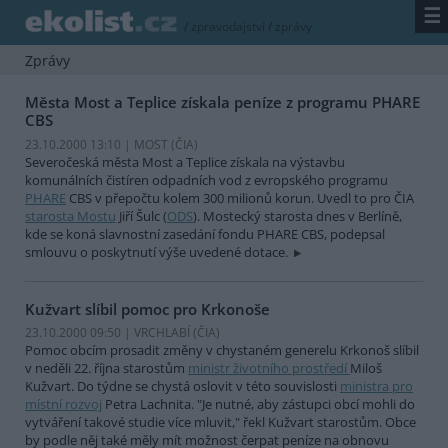
☰
/
zpravodajství
/
zprávy
Zprávy
Města Most a Teplice získala peníze z programu PHARE
CBS
23.10.2000 13:10 | MOST (
ČIA
)
Severočeská města Most a Teplice získala na výstavbu
komunálních čistíren odpadních vod z evropského programu
PHARE
CBS v přepočtu kolem 300 milionů korun. Uvedl to pro ČIA
starosta Mostu
Jiří Šulc (
ODS
). Mostecký starosta dnes v Berlíně,
kde se koná slavnostní zasedání fondu PHARE CBS, podepsal
smlouvu o poskytnutí výše uvedené dotace.
Kužvart slíbil pomoc pro Krkonoše
23.10.2000 09:50 | VRCHLABÍ (
ČIA
)
Pomoc obcím prosadit změny v chystaném generelu Krkonoš slíbil
v neděli 22. října starostům
ministr životního prostředí
Miloš
Kužvart. Do týdne se chystá oslovit v této souvislosti
ministra pro
místní rozvoj
Petra Lachnita. "Je nutné, aby zástupci obcí mohli do
vytváření takové studie více mluvit," řekl Kužvart starostům. Obce
by podle něj také měly mít možnost čerpat peníze na obnovu