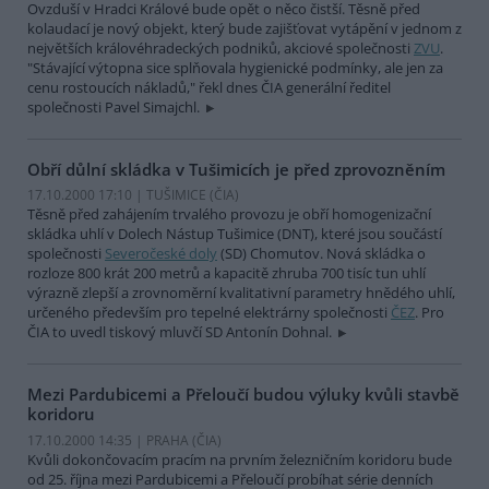
Ovzduší v Hradci Králové bude opět o něco čistší. Těsně před
kolaudací je nový objekt, který bude zajišťovat vytápění v jednom z
největších královéhradeckých podniků, akciové společnosti
ZVU
.
"Stávající výtopna sice splňovala hygienické podmínky, ale jen za
cenu rostoucích nákladů," řekl dnes ČIA generální ředitel
společnosti Pavel Simajchl.
Obří důlní skládka v Tušimicích je před zprovozněním
17.10.2000 17:10 | TUŠIMICE (
ČIA
)
Těsně před zahájením trvalého provozu je obří homogenizační
skládka uhlí v Dolech Nástup Tušimice (DNT), které jsou součástí
společnosti
Severočeské doly
(SD) Chomutov. Nová skládka o
rozloze 800 krát 200 metrů a kapacitě zhruba 700 tisíc tun uhlí
výrazně zlepší a zrovnoměrní kvalitativní parametry hnědého uhlí,
určeného především pro tepelné elektrárny společnosti
ČEZ
. Pro
ČIA to uvedl tiskový mluvčí SD Antonín Dohnal.
Mezi Pardubicemi a Přeloučí budou výluky kvůli stavbě
koridoru
17.10.2000 14:35 | PRAHA (
ČIA
)
Kvůli dokončovacím pracím na prvním železničním koridoru bude
od 25. října mezi Pardubicemi a Přeloučí probíhat série denních