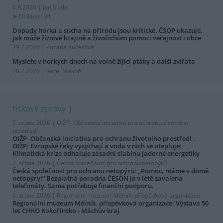
4.8.2026 | Jan Skala
Diskuse: 34
Dopady horka a sucha na přírodu jsou kritické. ČSOP ukazuje,
jak může žíznivé krajině a živočichům pomoci veřejnost i obce
29.7.2026 | Zuzana Kučerová
Myslete v horkých dnech na volně žijící ptáky a další zvířata
28.7.2026 | Karel Makoň
tiskové zprávy
7. srpna 2026 |
OIŽP- Občanská iniciativa pro ochranu životního
prostředí
OIŽP- Občanská iniciativa pro ochranu životního prostředí :
OIŽP: Evropské řeky vysychají a voda v nich se otepluje:
Klimatická krize odhaluje zásadní slabinu jaderné energetiky
7. srpna 2026 |
Česká společnost pro ochranu netopýrů
Česká společnost pro ochranu netopýrů: „Pomoc, máme v domě
netopýry!“ Bezplatná poradna ČESON je v létě zavalena
telefonáty. Sama potřebuje finanční podporu.
6. srpna 2026 |
Regionální muzeum Mělník, příspěvková organizace
Regionální muzeum Mělník, příspěvková organizace: Výstava 50
let CHKO Kokořínsko - Máchův kraj