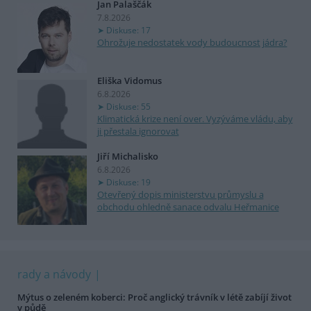
Jan Palaščák
7.8.2026
Diskuse: 17
Ohrožuje nedostatek vody budoucnost jádra?
Eliška Vidomus
6.8.2026
Diskuse: 55
Klimatická krize není over. Vyzýváme vládu, aby
ji přestala ignorovat
Jiří Michalisko
6.8.2026
Diskuse: 19
Otevřený dopis ministerstvu průmyslu a
obchodu ohledně sanace odvalu Heřmanice
rady a návody
Mýtus o zeleném koberci: Proč anglický trávník v létě zabíjí život
v půdě