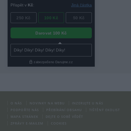
O NÁS
NOVINKY NA WEBU
INZERUJTE U NÁS
PODPOŘTE NÁS
PŘEBÍRÁNÍ OBSAHU
TIŠTĚNÝ EKOLIST
MAPA STRÁNEK
DEJTE O SOBĚ VĚDĚT
ZPRÁVY E-MAILEM
COOKIES