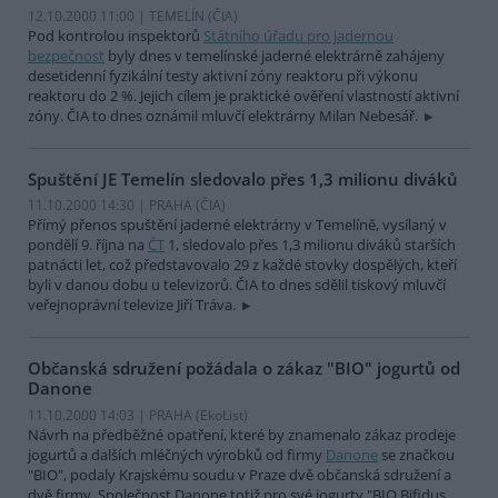
12.10.2000 11:00 | TEMELÍN (
ČIA
)
Pod kontrolou inspektorů
Státního úřadu pro jadernou
bezpečnost
byly dnes v temelínské jaderné elektrárně zahájeny
desetidenní fyzikální testy aktivní zóny reaktoru při výkonu
reaktoru do 2 %. Jejich cílem je praktické ověření vlastností aktivní
zóny. ČIA to dnes oznámil mluvčí elektrárny Milan Nebesář.
Spuštění JE Temelín sledovalo přes 1,3 milionu diváků
11.10.2000 14:30 | PRAHA (
ČIA
)
Přímý přenos spuštění jaderné elektrárny v Temelíně, vysílaný v
pondělí 9. října na
ČT
1, sledovalo přes 1,3 milionu diváků starších
patnácti let, což představovalo 29 z každé stovky dospělých, kteří
byli v danou dobu u televizorů. ČIA to dnes sdělil tiskový mluvčí
veřejnoprávní televize Jiří Tráva.
Občanská sdružení požádala o zákaz "BIO" jogurtů od
Danone
11.10.2000 14:03 | PRAHA (EkoList)
Návrh na předběžné opatření, které by znamenalo zákaz prodeje
jogurtů a dalších mléčných výrobků od firmy
Danone
se značkou
"BIO", podaly Krajskému soudu v Praze dvě občanská sdružení a
dvě firmy. Společnost Danone totiž pro své jogurty "BIO Bifidus