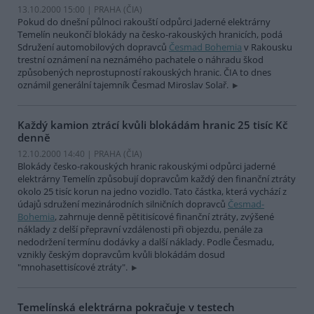
13.10.2000 15:00 | PRAHA (
ČIA
)
Pokud do dnešní půlnoci rakouští odpůrci Jaderné elektrárny
Temelín neukončí blokády na česko-rakouských hranicích, podá
Sdružení automobilových dopravců
Česmad Bohemia
v Rakousku
trestní oznámení na neznámého pachatele o náhradu škod
způsobených neprostupností rakouských hranic. ČIA to dnes
oznámil generální tajemník Česmad Miroslav Solař.
Každý kamion ztrácí kvůli blokádám hranic 25 tisíc Kč
denně
12.10.2000 14:40 | PRAHA (
ČIA
)
Blokády česko-rakouských hranic rakouskými odpůrci jaderné
elektrárny Temelín způsobují dopravcům každý den finanční ztráty
okolo 25 tisíc korun na jedno vozidlo. Tato částka, která vychází z
údajů sdružení mezinárodních silničních dopravců
Česmad-
Bohemia
, zahrnuje denně pětitisícové finanční ztráty, zvýšené
náklady z delší přepravní vzdálenosti při objezdu, penále za
nedodržení termínu dodávky a další náklady. Podle Česmadu,
vznikly českým dopravcům kvůli blokádám dosud
"mnohasettisícové ztráty".
Temelínská elektrárna pokračuje v testech