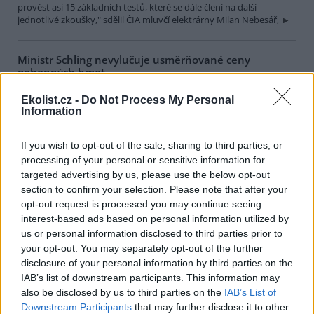
provést asi 15 základních testů, které se dále člení na další
jednotlivé zkoušky," sdělil ČIA mluvčí elektrárny Milan Nebesář,
Ministr Schling nevylučuje usměrňované ceny
pohonných hmot
16.10.2000 12:50 | BRNO (
ČIA
)
Ekolist.cz -
Do Not Process My Personal
Nezdarem skončilo dnešní jednání zástupců autodopravců o
Information
snížení cen pohonných hmot s
ministrem dopravy
Jaromírem
Schlingem. "Regulace cen je něco, co do dnešní hospodářské
situace nepatří," uvedl po jednání ministr, současně ale připustil, že
If you wish to opt-out of the sale, sharing to third parties, or
ministerstvo financí
naznačilo jistou možnost zavést "věcně
processing of your personal or sensitive information for
usměrňovanou" cenu. "K tomu je ale třeba získat ještě další
targeted advertising by us, please use the below opt-out
stanoviska, především od
ministerstva průmyslu a obchodu
,"
uvedl ministr a dodal, že se bude o celé situaci dále jednat.
section to confirm your selection. Please note that after your
opt-out request is processed you may continue seeing
interest-based ads based on personal information utilized by
Kužvart: EKOFILM 2000 byl velmi úspěšný
us or personal information disclosed to third parties prior to
16.10.2000 11:41 | ČESKÝ KRUMLOV (EkoList)
your opt-out. You may separately opt-out of the further
Již po třetí se v zámeckém areálu v Českém Krumlově uskutečnil ve
disclosure of your personal information by third parties on the
dnech 4. - 8. 10. 2000 filmový festival EKOFILM, jehož krédem je
IAB’s list of downstream participants. This information may
představit a ocenit nové filmy, které informují o vztahu člověka k
also be disclosed by us to third parties on the
IAB’s List of
životnímu prostředí, k přírodnímu a kulturnímu dědictví.
Downstream Participants
that may further disclose it to other