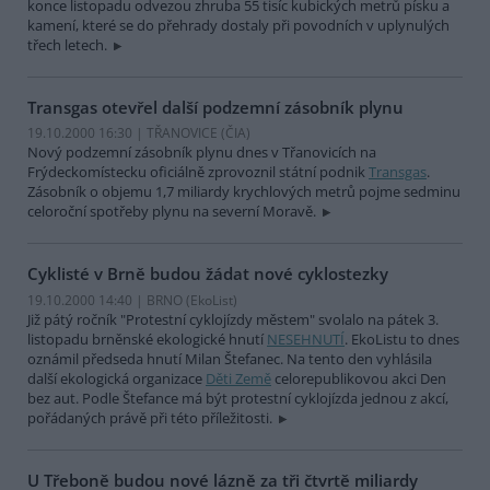
konce listopadu odvezou zhruba 55 tisíc kubických metrů písku a
kamení, které se do přehrady dostaly při povodních v uplynulých
třech letech.
Transgas otevřel další podzemní zásobník plynu
19.10.2000 16:30 | TŘANOVICE (
ČIA
)
Nový podzemní zásobník plynu dnes v Třanovicích na
Frýdeckomístecku oficiálně zprovoznil státní podnik
Transgas
.
Zásobník o objemu 1,7 miliardy krychlových metrů pojme sedminu
celoroční spotřeby plynu na severní Moravě.
Cyklisté v Brně budou žádat nové cyklostezky
19.10.2000 14:40 | BRNO (EkoList)
Již pátý ročník "Protestní cyklojízdy městem" svolalo na pátek 3.
listopadu brněnské ekologické hnutí
NESEHNUTÍ
. EkoListu to dnes
oznámil předseda hnutí Milan Štefanec. Na tento den vyhlásila
další ekologická organizace
Děti Země
celorepublikovou akci Den
bez aut. Podle Štefance má být protestní cyklojízda jednou z akcí,
pořádaných právě při této příležitosti.
U Třeboně budou nové lázně za tři čtvrtě miliardy