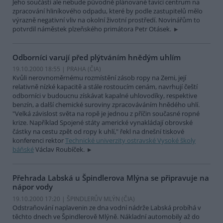
Jeho součástí ale nebude původně plánované tavící centrum na
zpracování hliníkového odpadu, které by podle zastupitelů mělo
výrazně negativní vliv na okolní životní prostředí. Novinářům to
potvrdil náměstek plzeňského primátora Petr Otásek.
Odborníci varují před plýtváním hnědým uhlím
19.10.2000 18:55 | PRAHA (
ČIA
)
Kvůli nerovnoměrnému rozmístění zásob ropy na Zemi, její
relativně nízké kapacitě a stále rostoucím cenám, navrhují čeští
odborníci v budoucnu získávat kapalné uhlovodíky, respektive
benzín, a další chemické suroviny zpracováváním hnědého uhlí.
"Velká závislost světa na ropě je jednou z příčin současné ropné
krize. Například Spojené státy americké vynakládají obrovské
částky na cestu zpět od ropy k uhlí," řekl na dnešní tiskové
konferenci rektor
Technické univerzity ostravské Vysoké školy
báňské
Václav Roubíček.
Přehrada Labská u Špindlerova Mlýna se připravuje na
nápor vody
19.10.2000 17:20 | ŠPINDLERŮV MLÝN (
ČIA
)
Odstraňování naplavenin ze dna vodní nádrže Labská probíhá v
těchto dnech ve Špindlerově Mlýně. Nákladní automobily až do