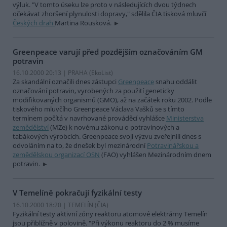
výluk. "V tomto úseku lze proto v následujících dvou týdnech
očekávat zhoršení plynulosti dopravy," sdělila ČIA tisková mluvčí
Českých drah
Martina Rousková.
Greenpeace varují před pozdějším označováním GM
potravin
16.10.2000 20:13 | PRAHA (EkoList)
Za skandální označili dnes zástupci
Greenpeace
snahu oddálit
označování potravin, vyrobených za použití geneticky
modifikovaných organismů (GMO), až na začátek roku 2002. Podle
tiskového mluvčího Greenpeace Václava Vašků se s tímto
termínem počítá v navrhované prováděcí vyhlášce
Ministerstva
zemědělství
(MZe) k novému zákonu o potravinových a
tabákových výrobcích. Greenpeace svoji výzvu zveřejnili dnes s
odvoláním na to, že dnešek byl mezinárodní
Potravinářskou a
zemědělskou organizací OSN
(FAO) vyhlášen Mezinárodním dnem
potravin.
V Temelíně pokračují fyzikální testy
16.10.2000 18:20 | TEMELÍN (
ČIA
)
Fyzikální testy aktivní zóny reaktoru atomové elektrárny Temelín
jsou přibližně v polovině. "Při výkonu reaktoru do 2 % musíme