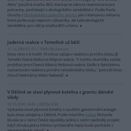
Aktiv" používá značku BIO, která je ze zákona rezervovaná pro
potraviny, pocházející z ekologického zemědělství. Podle Pavla
Douchy z
Ekologického právního servisu
jde o klamavou reklamu,
která poškozuje nejenom zákazníky, ale také ekologické
zemědělce, pro něž je značka BIO určena.
Jaderná reakce v Temelíně už běží
11.10.2000 07:15 | TEMELÍN (EkoList)
Dnes ráno v 6 hodin 19 minut začala v reaktoru prvního bloku JE
Temelín řízená řetězová štěpná reakce. "V tomto okamžiku začala
probíhat první řízená štěpná řetězová reakce. Došlo k faktickému
nastartování reaktoru prvního temelínského bloku," potvrdil dnes
mluvčí elektrárny Milan Nebesář.
V Děčíně se staví plynová kotelna z grantu dánské
vlády
10.10.2000 18:45 | DĚČIN (
ČIA
)
Výstavba nové plynové kotelny s využitím geotermální energie
byla dnes zahájena v Děčíně. Podle mluvčího
města
Richarda
Musila se v rámci České republiky jedná o zatím ojedinělý projekt,
když zhruba jedna třetina vyrobeného tepla bude pocházet z
geotermálních zdrojů.