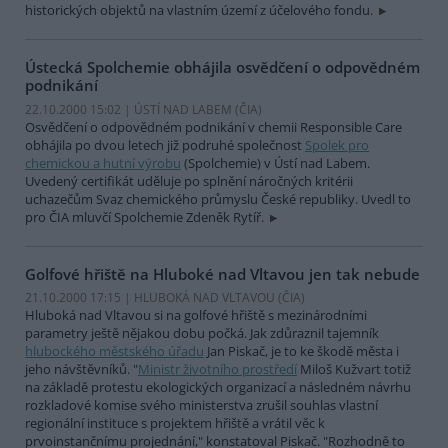
historických objektů na vlastním území z účelového fondu.
Ústecká Spolchemie obhájila osvědčení o odpovědném
podnikání
22.10.2000 15:02 | ÚSTÍ NAD LABEM (
ČIA
)
Osvědčení o odpovědném podnikání v chemii Responsible Care
obhájila po dvou letech již podruhé společnost
Spolek pro
chemickou a hutní výrobu
(Spolchemie) v Ústí nad Labem.
Uvedený certifikát uděluje po splnění náročných kritérii
uchazečům Svaz chemického průmyslu České republiky. Uvedl to
pro ČIA mluvčí Spolchemie Zdeněk Rytíř.
Golfové hřiště na Hluboké nad Vltavou jen tak nebude
21.10.2000 17:15 | HLUBOKÁ NAD VLTAVOU (
ČIA
)
Hluboká nad Vltavou si na golfové hřiště s mezinárodními
parametry ještě nějakou dobu počká. Jak zdůraznil tajemník
hlubockého městského úřadu
Jan Piskač, je to ke škodě města i
jeho návštěvníků. "
Ministr životního prostředí
Miloš Kužvart totiž
na základě protestu ekologických organizací a následném návrhu
rozkladové komise svého ministerstva zrušil souhlas vlastní
regionální instituce s projektem hřiště a vrátil věc k
prvoinstančnímu projednání," konstatoval Piskač. "Rozhodně to