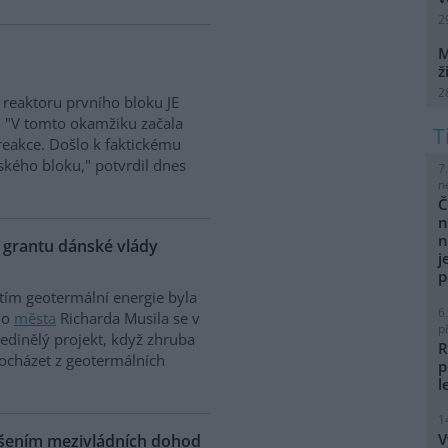
2
M
ž
2
 reaktoru prvního bloku JE
. "V tomto okamžiku začala
reakce. Došlo k faktickému
ského bloku," potvrdil dnes
7
n
Č
n
n
z grantu dánské vlády
j
p
tím geotermální energie byla
6
ho
města
Richarda Musila se v
p
edinělý projekt, když zhruba
R
ocházet z geotermálních
p
l
1
V
ušením mezivládních dohod