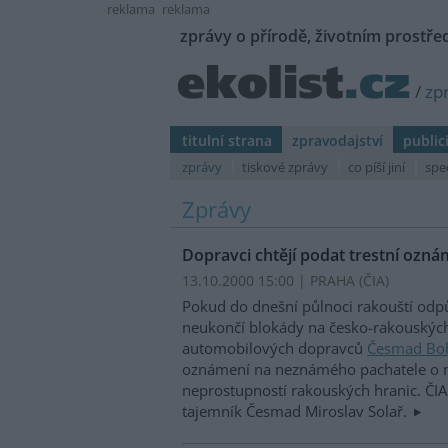
reklama
reklama
zprávy o přírodě, životním prostřed
/
zp
titulní strana
zpravodajství
public
zprávy
tiskové zprávy
co píší jiní
spe
Zprávy
Dopravci chtějí podat trestní ozná
13.10.2000 15:00 | PRAHA (
ČIA
)
Pokud do dnešní půlnoci rakouští odpů
neukončí blokády na česko-rakouských
automobilových dopravců
Česmad Bo
oznámení na neznámého pachatele o 
neprostupností rakouských hranic. ČIA
tajemník Česmad Miroslav Solař.