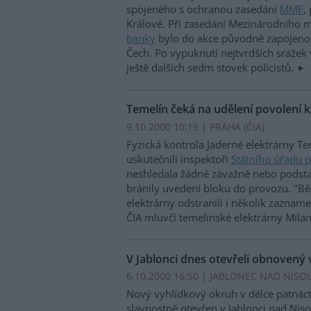
spojeného s ochranou zasedání
MMF
,
Králové. Při zasedání Mezinárodního
banky
bylo do akce původně zapojeno 
Čech. Po vypuknutí nejtvrdších srážek 
ještě dalších sedm stovek policistů.
Temelín čeká na udělení povolení 
9.10.2000 10:15 | PRAHA (
ČIA
)
Fyzická kontrola Jaderné elektrárny Te
uskutečnili inspektoři
Státního úřadu 
neshledala žádné závažné nebo podsta
bránily uvedení bloku do provozu. "B
elektrárny odstranili i několik zaznam
ČIA mluvčí temelínské elektrárny Mila
V Jablonci dnes otevřeli obnovený
6.10.2000 16:50 | JABLONEC NAD NISOU
Nový vyhlídkový okruh v délce patnáct
slavnostně otevřen v Jablonci nad Nis