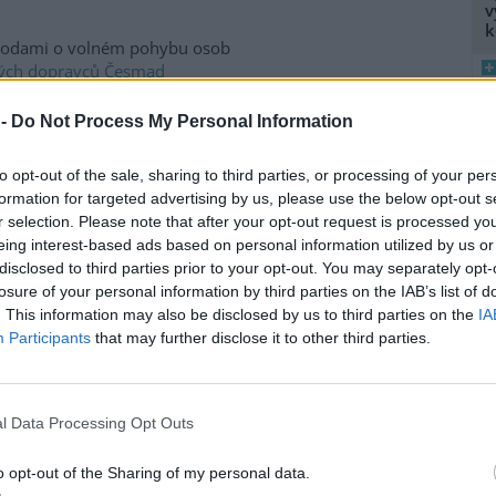
v
k
ohodami o volném pohybu osob
vých dopravců Česmad
česko-rakouských hranic ze
rtin Felix z Česmad, situace na
 -
Do Not Process My Personal Information
 řidičů.
8
K
to opt-out of the sale, sharing to third parties, or processing of your per
O
formation for targeted advertising by us, please use the below opt-out s
ění posílilo rozpočty obcí
r selection. Please note that after your opt-out request is processed y
9
ČIA
)
eing interest-based ads based on personal information utilized by us or
O
 se rozhodlo pro letošní rok
disclosed to third parties prior to your opt-out. You may separately opt-
s
korun a dalších deset miliónů
losure of your personal information by third parties on the IAB’s list of
1
du
.
. This information may also be disclosed by us to third parties on the
IA
(
Participants
that may further disclose it to other third parties.
H
p
da
a
l Data Processing Opt Outs
číná vypouštět údolní nádrž
 velký význam především v
o opt-out of the Sharing of my personal data.
ná oprava spodního uzávěru,