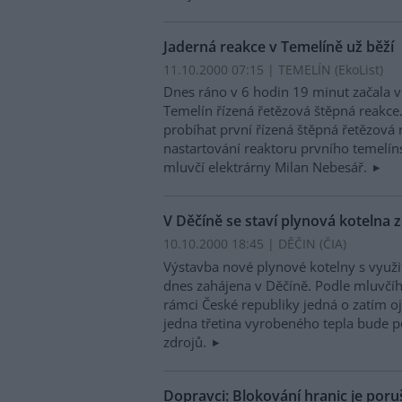
Jaderná reakce v Temelíně už běží
11.10.2000 07:15 | TEMELÍN (EkoList)
Dnes ráno v 6 hodin 19 minut začala v
Temelín řízená řetězová štěpná reakce
probíhat první řízená štěpná řetězová 
nastartování reaktoru prvního temelín
mluvčí elektrárny Milan Nebesář.
V Děčíně se staví plynová kotelna 
10.10.2000 18:45 | DĚČIN (
ČIA
)
Výstavba nové plynové kotelny s využi
dnes zahájena v Děčíně. Podle mluvčí
rámci České republiky jedná o zatím oj
jedna třetina vyrobeného tepla bude p
zdrojů.
Dopravci: Blokování hranic je por