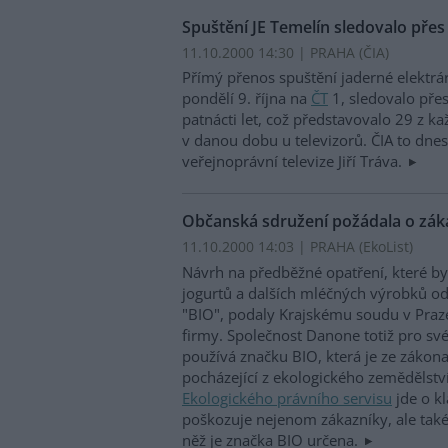
Spuštění JE Temelín sledovalo přes
11.10.2000 14:30 | PRAHA (
ČIA
)
Přímý přenos spuštění jaderné elektrár
pondělí 9. října na
ČT
1, sledovalo přes
patnácti let, což představovalo 29 z ka
v danou dobu u televizorů. ČIA to dnes 
veřejnoprávní televize Jiří Tráva.
Občanská sdružení požádala o zák
11.10.2000 14:03 | PRAHA (EkoList)
Návrh na předběžné opatření, které b
jogurtů a dalších mléčných výrobků o
"BIO", podaly Krajskému soudu v Praz
firmy. Společnost Danone totiž pro své
používá značku BIO, která je ze zákon
pocházející z ekologického zemědělstv
Ekologického právního servisu
jde o k
poškozuje nejenom zákazníky, ale tak
něž je značka BIO určena.