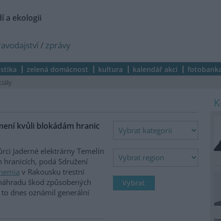
í a ekologii
ravodajství
/
zprávy
istika
zelená domácnost
kultura
kalendář akcí
fotobank
ciály
mení kvůli blokádám hranic
rci Jaderné elektrárny Temelín
 hranicích, podá Sdružení
hemia
v Rakousku trestní
náhradu škod způsobených
 to dnes oznámil generální
ig