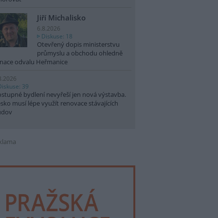
Jiří Michalisko
6.8.2026
Diskuse: 18
Otevřený dopis ministerstvu
průmyslu a obchodu ohledně
nace odvalu Heřmanice
8.2026
Diskuse: 39
stupné bydlení nevyřeší jen nová výstavba.
sko musí lépe využít renovace stávajících
udov
klama