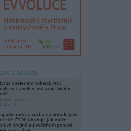
rady a návody
ýtus o zeleném koberci: Proč
nglický trávník v létě zabíjí život v
ůdě
.8.2026 | Jan Skala
Diskuse: 34
opady horka a sucha na přírodu jsou
ritické. ČSOP ukazuje, jak může
íznivé krajině a živočichům pomoci
eřejnost i obce