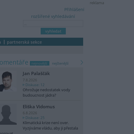
reklama
Přihlášení
rozšířené vyhledávání
a
partnerská sekce
komentáře
nejnovější
nejčtenější
Jan Palaščák
7.8.2026
Diskuse: 12
Ohrožuje nedostatek vody
budoucnost jádra?
Eliška Vidomus
6.8.2026
Diskuse: 25
Klimatická krize není over.
Vyzýváme vládu, aby ji přestala
norovat