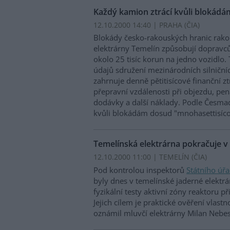
Každý kamion ztrácí kvůli blokádám
12.10.2000 14:40 | PRAHA (
ČIA
)
Blokády česko-rakouských hranic rako
elektrárny Temelín způsobují dopravců
okolo 25 tisíc korun na jedno vozidlo. 
údajů sdružení mezinárodních silničn
zahrnuje denně pětitisícové finanční zt
přepravní vzdálenosti při objezdu, pe
dodávky a další náklady. Podle Česm
kvůli blokádám dosud "mnohasettisíco
Temelínská elektrárna pokračuje v
12.10.2000 11:00 | TEMELÍN (
ČIA
)
Pod kontrolou inspektorů
Státního úř
byly dnes v temelínské jaderné elektr
fyzikální testy aktivní zóny reaktoru p
Jejich cílem je praktické ověření vlastn
oznámil mluvčí elektrárny Milan Nebe