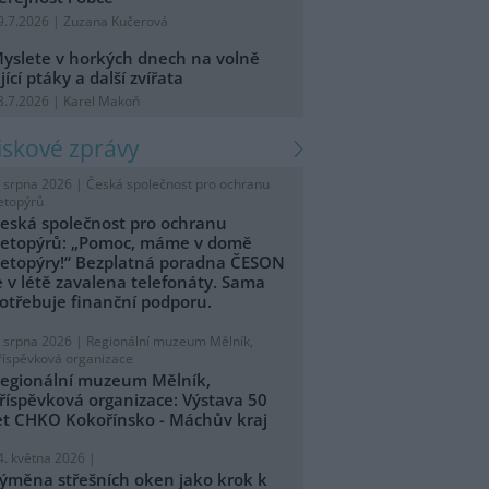
9.7.2026 | Zuzana Kučerová
yslete v horkých dnech na volně
ijící ptáky a další zvířata
8.7.2026 | Karel Makoň
tiskové zprávy
. srpna 2026 |
Česká společnost pro ochranu
etopýrů
eská společnost pro ochranu
etopýrů: „Pomoc, máme v domě
etopýry!“ Bezplatná poradna ČESON
e v létě zavalena telefonáty. Sama
otřebuje finanční podporu.
. srpna 2026 |
Regionální muzeum Mělník,
říspěvková organizace
egionální muzeum Mělník,
říspěvková organizace: Výstava 50
et CHKO Kokořínsko - Máchův kraj
4. května 2026 |
ýměna střešních oken jako krok k