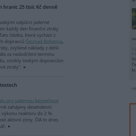
 hranic 25 tisíc Kč denně
uskými odpůrci jaderné
m každý den finanční ztráty
Tato částka, která vychází z
sa
ích dopravců
Česmad-Bohemia
,
ráty, zvýšené náklady z delší
5.
nále za nedodržení termínu
Do
adu, vznikly českým dopravcům
Če
vé ztráty".
b
 testech
re
adu pro jadernou bezpečnost
árně zahájeny desetidenní
ři výkonu reaktoru do 2 %.
ostí aktivní zóny. ČIA to dnes
sář.