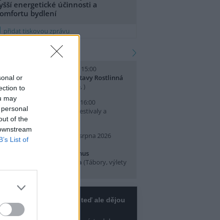
yšší energetické účinnosti a
omfortu bydlení
přidat tiskovou zprávu
kalendář akcí
. srpna 2026 (sobota) 14:00 - 15:00
omentované prohlídky výstavy Rostlinná
sonal or
dysea
(Přednášky a diskuse, )
ection to
ou may
. srpna 2026 (neděle) 10:00 - 16:00
 personal
slava Světového dne lvů
(Festivaly a
out of the
lavnosti, Praha 7 )
 downstream
0. srpna 2026 (pondělí) - 14. srpna 2026
B’s List of
pátek)
rajeme si v Pralese - 2. turnus
říměstského letního tábora
(Tábory, výlety
 pobytové akce, Praha 19 )