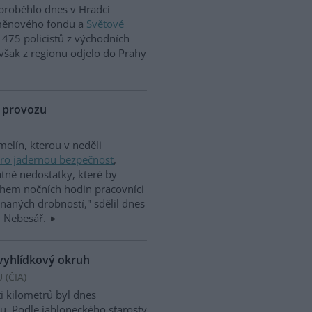
 proběhlo dnes v Hradci
 měnového fondu a
Světové
475 policistů z východních
však z regionu odjelo do Prahy
k provozu
melín, kterou v neděli
pro jadernou bezpečnost
,
tné nedostatky, které by
ěhem nočních hodin pracovníci
enaných drobností," sdělil dnes
n Nebesář.
 vyhlídkový okruh
 (
ČIA
)
i kilometrů byl dnes
ou. Podle jabloneckého starosty