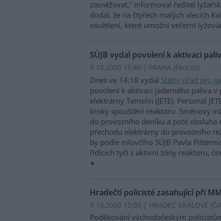
zasněžovat," informoval ředitel lyžařs
dodal, že na čtyřech malých vlecích K
osvětlení, které umožní večerní lyžová
SÚJB vydal povolení k aktivaci pali
9.10.2000 15:40 | PRAHA (EkoList)
Dnes ve 14:18 vydal
Státní úřad pro j
povolení k aktivaci jaderného paliva v
elektrárny Temelín (JETE). Personál JET
kroky spouštění reaktoru. Směnový inž
do provozního deníku a poté obsluha e
přechodu elektrárny do provozního rež
by podle mluvčího SÚJB Pavla Pitterm
řídících tyčí z aktivní zóny reaktoru, 
Hradečtí policisté zasahující při
9.10.2000 15:03 | HRADEC KRÁLOVÉ (
ČI
Poděkování východočeským policistům, 