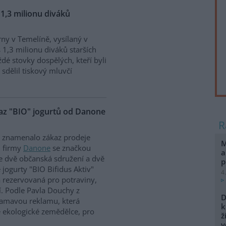
 1,3 milionu diváků
ny v Temelíně, vysílaný v
 1,3 milionu diváků starších
ždé stovky dospělých, kteří byli
sdělil tiskový mluvčí
az "BIO" jogurtů od Danone
y znamenalo zákaz prodeje
M
d firmy
Danone
se značkou
a
e dvě občanská sdružení a dvě
p
 jogurty "BIO Bifidus Aktiv"
4
a rezervovaná pro potraviny,
í. Podle Pavla Douchy z
D
lamavou reklamu, která
k
é ekologické zemědělce, pro
ž
v