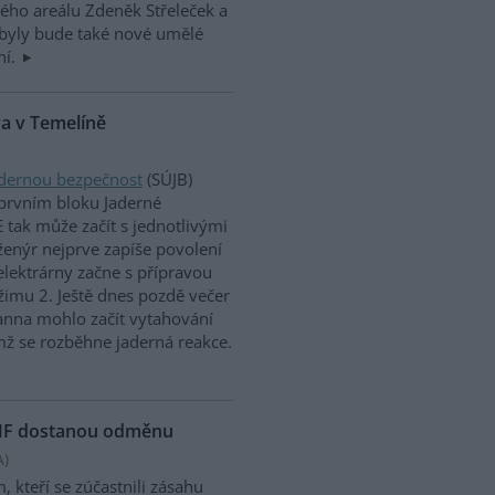
kého areálu Zdeněk Střeleček a
obyly bude také nové umělé
ní.
va v Temelíně
adernou bezpečnost
(SÚJB)
 prvním bloku Jaderné
E tak může začít s jednotlivými
enýr nejprve zapíše povolení
lektrárny začne s přípravou
imu 2. Ještě dnes pozdě večer
anna mohlo začít vytahování
čímž se rozběhne jaderná reakce.
 MMF dostanou odměnu
A
)
kteří se zúčastnili zásahu