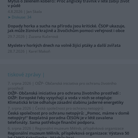
Mýtus o zeleném koberci: Proč anglický trávník v létě zabíjí život
v půdě
4.8.2026 | Jan Skala
Diskuse: 34
Dopady horka a sucha na přírodu jsou kritické. ČSOP ukazuje,
jak může žíznivé krajině a živočichům pomoci veřejnost i obce
29.7.2026 | Zuzana Kučerová
Myslete v horkých dnech na volně žijící ptáky a další zvířata
28.7.2026 | Karel Makoň
tiskové zprávy
7. srpna 2026 |
OIŽP- Občanská iniciativa pro ochranu životního
prostředí
OIŽP- Občanská iniciativa pro ochranu životního prostředí :
OIŽP: Evropské řeky vysychají a voda v nich se otepluje:
Klimatická krize odhaluje zásadní slabinu jaderné energetiky
7. srpna 2026 |
Česká společnost pro ochranu netopýrů
Česká společnost pro ochranu netopýrů: „Pomoc, máme v domě
netopýry!“ Bezplatná poradna ČESON je v létě zavalena
telefonáty. Sama potřebuje finanční podporu.
6. srpna 2026 |
Regionální muzeum Mělník, příspěvková organizace
Regionální muzeum Mělník, příspěvková organizace: Výstava 50
let CHKO Kokořínsko - Máchův kraj