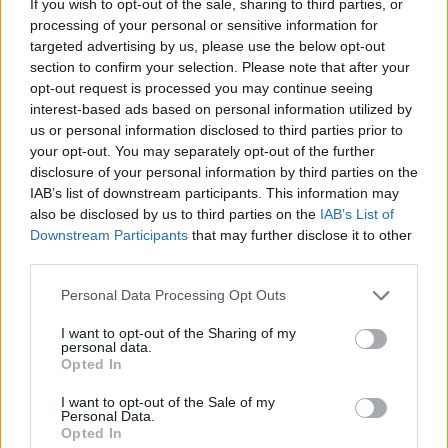
If you wish to opt-out of the sale, sharing to third parties, or
demonstranty
processing of your personal or sensitive information for
27.9.2000 16:50 | PRAHA (
ČIA
)
targeted advertising by us, please use the below opt-out
Stovky telefonátů a e-mailů od občanů z celé republiky,
section to confirm your selection. Please note that after your
vyjadřujících svou podporu, poděkování a uznání příslušníkům
opt-out request is processed you may continue seeing
policie, kteří v průběhu úterního dne chránili veřejný pořádek v
pražských ulicích, přijalo od včerejšího večera Komunikační
interest-based ads based on personal information utilized by
centrum ministerstva vnitra a policie. Lidé zároveň vyjadřovali
us or personal information disclosed to third parties prior to
solidaritu s policisty, zraněnými při střetech s násilnými aktivisty a
your opt-out. You may separately opt-out of the further
přimlouvali se i za tvrdší postup policie. ČIA o tom informovala
disclosure of your personal information by third parties on the
tisková mluvčí
ministerstva vnitra
, Gabriela Bártíková.
IAB’s list of downstream participants. This information may
also be disclosed by us to third parties on the
IAB’s List of
Policie eskortovala 60 zadržených cizinců
Downstream Participants
that may further disclose it to other
third parties.
27.9.2000 16:35 | PRAHA (
ČIA
)
Celkem 60 cizinců, zadržených pro aktivní účast na násilných
protestních akcích v Praze, eskortovala dnes odpoledne
Policie ČR
Personal Data Processing Opt Outs
do jednoho ze svých záchytných zařízení, sdělil ČIA Jiří Suttner ze
Skupiny pro styk s veřejností PP ČR. S 31 cizinci bylo již zahájeno
I want to opt-out of the Sharing of my
personal data.
řízení o správním vyhoštění.
Opted In
I want to opt-out of the Sale of my
KCP: Zápisky z mrtvého domu
Personal Data.
27.9.2000 16:30 | PRAHA (EkoList)
Opted In