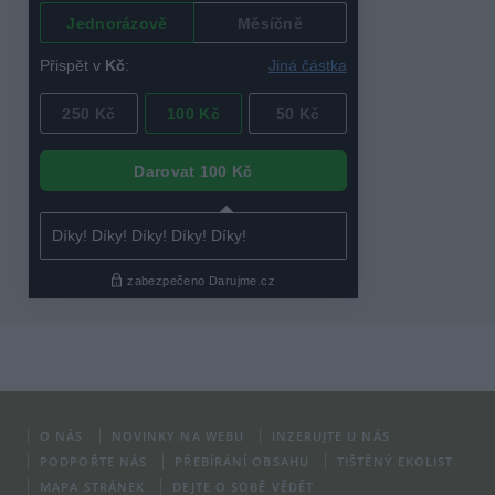
O NÁS
NOVINKY NA WEBU
INZERUJTE U NÁS
PODPOŘTE NÁS
PŘEBÍRÁNÍ OBSAHU
TIŠTĚNÝ EKOLIST
MAPA STRÁNEK
DEJTE O SOBĚ VĚDĚT