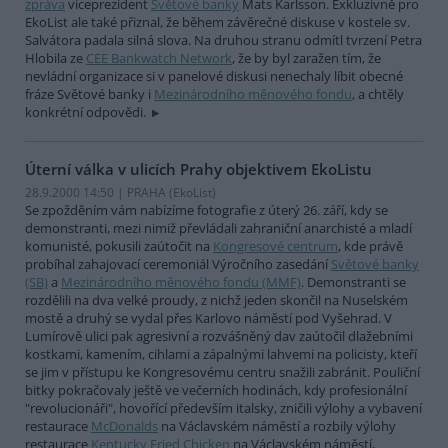
zpráva
viceprezident
Světové banky
Mats Karlsson. Exkluzivně pro
EkoList ale také přiznal, že během závěrečné diskuse v kostele sv.
Salvátora padala silná slova. Na druhou stranu odmítl tvrzení Petra
Hlobila ze
CEE Bankwatch Network
, že by byl zaražen tím, že
nevládní organizace si v panelové diskusi nenechaly líbit obecné
fráze Světové banky i
Mezinárodního měnového fondu
, a chtěly
konkrétní odpovědi.
Úterní válka v ulicích Prahy objektivem EkoListu
28.9.2000 14:50 | PRAHA (EkoList)
Se zpožděním vám nabízíme fotografie z úterý 26. září, kdy se
demonstranti, mezi nimiž převládali zahraniční anarchisté a mladí
komunisté, pokusili zaútočit na
Kongresové centrum
, kde právě
probíhal zahajovací ceremoniál Výročního zasedání
Světové banky
(SB)
a
Mezinárodního měnového fondu (MMF)
. Demonstranti se
rozdělili na dva velké proudy, z nichž jeden skončil na Nuselském
mostě a druhý se vydal přes Karlovo náměstí pod Vyšehrad. V
Lumírově ulici pak agresivní a rozvášněný dav zaútočil dlažebními
kostkami, kamením, cihlami a zápalnými lahvemi na policisty, kteří
se jim v přístupu ke Kongresovému centru snažili zabránit. Pouliční
bitky pokračovaly ještě ve večerních hodinách, kdy profesionální
"revolucionáři", hovořící především italsky, zničili výlohy a vybavení
restaurace
McDonalds
na Václavském náměstí a rozbily výlohy
restaurace
Kentucky Fried Chicken
na Václavském náměstí,