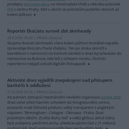
prodejny
Mercedes-Benz
na Vinohradské třídě a několika poboček
IPB
v centru Prahy. Klid v ulicích se policistům podařilo obnovit až
kolem půlnoci.
Reportér EkoListu surově zbit skinheady
28.9.2000 09:00 | PRAHA (EkoList)
Skupina dvaceti skinheadů včera kolem půlnoci brutálně napadla
zpravodaje EkoListu Pavla Vladyku. Ten po útoku skončil v
bezvědomí v nemocnici na Karlově náměstí a dnes byl převezen do
nemocnice na Bulovce, kde leží s otřesem mozku. Útočníci
reportérovi nejspíš odcizili digitální fotoaparát.
Aktivisté dnes vyjádřili znepokojení nad přístupem
bankéřů k oddlužení
27.9.2000 20:30 | PRAHA (EkoList)
Asi patnáct zástupců mezinárodní nevládní organizace
Jubilee 2000
dnes večer před hlavním vchodem do Kongresového centra
postavilo malé řečnické pódium, velký transparent s anglickým
nápisem: "Birmingham - Cologne - Okinawa - Praha. Dost
prázdným slibům. Zrušte dluhy teď" a velký glóbus, jehož stěny
byly polepeny petičními archy, představujícími část z 21 milionů
podpisů lidí, kteří podporují oddlužení nejchudších zemí..