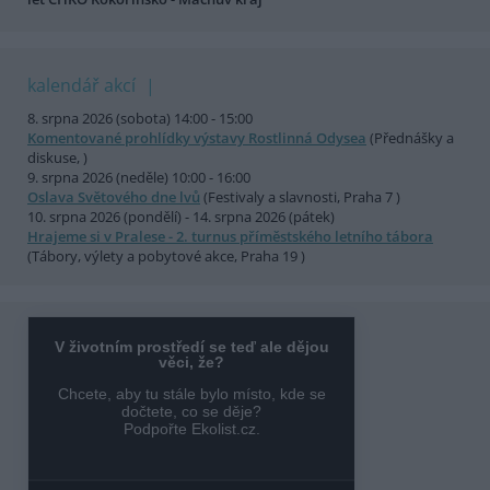
kalendář akcí
8. srpna 2026 (sobota) 14:00 - 15:00
Komentované prohlídky výstavy Rostlinná Odysea
(Přednášky a
diskuse, )
9. srpna 2026 (neděle) 10:00 - 16:00
Oslava Světového dne lvů
(Festivaly a slavnosti, Praha 7 )
10. srpna 2026 (pondělí) - 14. srpna 2026 (pátek)
Hrajeme si v Pralese - 2. turnus příměstského letního tábora
(Tábory, výlety a pobytové akce, Praha 19 )