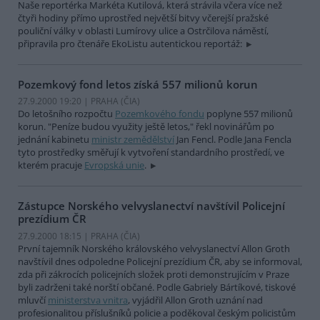
Naše reportérka Markéta Kutilová, která strávila včera více než
čtyři hodiny přímo uprostřed největší bitvy včerejší pražské
pouliční války v oblasti Lumírovy ulice a Ostrčilova náměstí,
připravila pro čtenáře EkoListu autentickou reportáž:
Pozemkový fond letos získá 557 milionů korun
27.9.2000 19:20 | PRAHA (
ČIA
)
Do letošního rozpočtu
Pozemkového fondu
poplyne 557 milionů
korun. "Peníze budou využity ještě letos," řekl novinářům po
jednání kabinetu
ministr zemědělství
Jan Fencl. Podle Jana Fencla
tyto prostředky směřují k vytvoření standardního prostředí, ve
kterém pracuje
Evropská unie
.
Zástupce Norského velvyslanectví navštívil Policejní
prezídium ČR
27.9.2000 18:15 | PRAHA (
ČIA
)
První tajemník Norského královského velvyslanectví Allon Groth
navštívil dnes odpoledne Policejní prezídium ČR, aby se informoval,
zda při zákrocích policejních složek proti demonstrujícím v Praze
byli zadrženi také norští občané. Podle Gabriely Bártíkové, tiskové
mluvčí
ministerstva vnitra
, vyjádřil Allon Groth uznání nad
profesionalitou příslušníků policie a poděkoval českým policistům