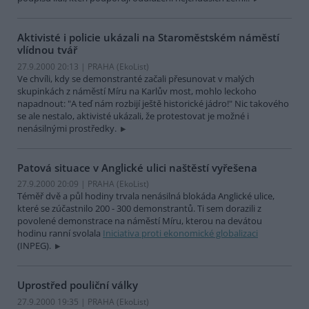
Aktivisté i policie ukázali na Staroměstském náměstí
vlídnou tvář
27.9.2000 20:13 | PRAHA (EkoList)
Ve chvíli, kdy se demonstranté začali přesunovat v malých
skupinkách z náměstí Míru na Karlův most, mohlo leckoho
napadnout: "A teď nám rozbijí ještě historické jádro!" Nic takového
se ale nestalo, aktivisté ukázali, že protestovat je možné i
nenásilnými prostředky.
Patová situace v Anglické ulici naštěstí vyřešena
27.9.2000 20:09 | PRAHA (EkoList)
Téměř dvě a půl hodiny trvala nenásilná blokáda Anglické ulice,
které se zúčastnilo 200 - 300 demonstrantů. Ti sem dorazili z
povolené demonstrace na náměstí Míru, kterou na devátou
hodinu ranní svolala
Iniciativa proti ekonomické globalizaci
(INPEG).
Uprostřed pouliční války
27.9.2000 19:35 | PRAHA (EkoList)