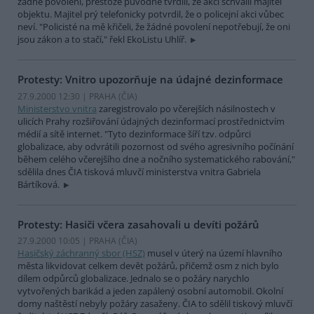
žádné povolení, přestože původně tvrdili, že akci schválil majitel
objektu. Majitel prý telefonicky potvrdil, že o policejní akci vůbec
neví. "Policisté na mě křičeli, že žádné povolení nepotřebují, že oni
jsou zákon a to stačí," řekl EkoListu Uhlíř.
Protesty: Vnitro upozorňuje na údajné dezinformace
27.9.2000 12:30 | PRAHA (
ČIA
)
Ministerstvo vnitra
zaregistrovalo po včerejších násilnostech v
ulicích Prahy rozšiřování údajných dezinformací prostřednictvím
médií a sítě internet. "Tyto dezinformace šíří tzv. odpůrci
globalizace, aby odvrátili pozornost od svého agresivního počínání
během celého včerejšího dne a nočního systematického rabování,"
sdělila dnes ČIA tisková mluvčí ministerstva vnitra Gabriela
Bártíková.
Protesty: Hasiči včera zasahovali u devíti požárů
27.9.2000 10:05 | PRAHA (
ČIA
)
Hasičský záchranný sbor (HSZ)
musel v úterý na území hlavního
města likvidovat celkem devět požárů, přičemž osm z nich bylo
dílem odpůrců globalizace. Jednalo se o požáry narychlo
vytvořených barikád a jeden zapálený osobní automobil. Okolní
domy naštěstí nebyly požáry zasaženy. ČIA to sdělil tiskový mluvčí