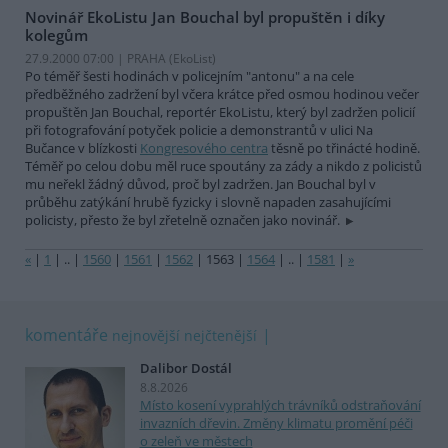
Novinář EkoListu Jan Bouchal byl propuštěn i díky
kolegům
27.9.2000 07:00 | PRAHA (EkoList)
Po téměř šesti hodinách v policejním "antonu" a na cele
předběžného zadržení byl včera krátce před osmou hodinou večer
propuštěn Jan Bouchal, reportér EkoListu, který byl zadržen policií
při fotografování potyček policie a demonstrantů v ulici Na
Bučance v blízkosti
Kongresového centra
těsně po třinácté hodině.
Téměř po celou dobu měl ruce spoutány za zády a nikdo z policistů
mu neřekl žádný důvod, proč byl zadržen. Jan Bouchal byl v
průběhu zatýkání hrubě fyzicky i slovně napaden zasahujícími
policisty, přesto že byl zřetelně označen jako novinář.
«
|
1
|
..
|
1560
|
1561
|
1562
|
1563
|
1564
|
..
|
1581
|
»
komentáře
nejnovější
nejčtenější
Dalibor Dostál
8.8.2026
Místo kosení vyprahlých trávníků odstraňování
invazních dřevin. Změny klimatu promění péči
o zeleň ve městech