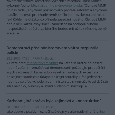
závěrečné tiskové konferenci Výročních zasedání Horst Köhler,
výkonný ředitel
Mezinárodního měnového fondu
. "Členové MMF
od nás žádají, abychom pokračovali v procesu reforem a abychom
nadále pracovali pro chudé země. Došlo k obrovskému pokroku,"
řekl Köhler na otázku, co přinesla zasedání nového. Členové MMF
podle něj ukázali jasný směr - zaměřit se na podporu silného
hospodářského růstu, ze kterého budou mít užitek všechny země
světa.
Demonstraci před ministerstvem vnitra rozpustila
policie
28.9.2000 17:35 | PRAHA (EkoList)
V Praze před
ministerstvem vnitra
na Letné se krátce po desáté
hodině začali shromažďovat demonstranti požadující propuštění
svých zadržených kamarádů a vyšetření údajných excesů na
policejních stanicích a údajné policejní brutality. Před jedenáctou
hodinou se před vchodem do ministerstva shromáždilo asi dvě stě
lidí s balónky, bubínky a jinými hudebními nástroji.
Karlsson: Jiná zpráva byla zajímavá a konstruktivní
28.9.2000 17:33 | PRAHA (EkoList)
Jako dobré a pozitivní označil své dojmy z alternativního fóra
Jiná