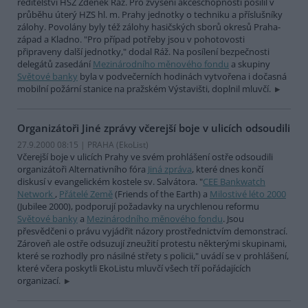
ředitelství HSZ Zdeněk Ráž. Pro zvýšení akceschopnosti posílil v
průběhu úterý HZS hl. m. Prahy jednotky o techniku a příslušníky
zálohy. Povolány byly též zálohy hasičských sborů okresů Praha-
západ a Kladno. "Pro případ potřeby jsou v pohotovosti
připraveny další jednotky," dodal Ráž. Na posílení bezpečnosti
delegátů zasedání
Mezinárodního měnového fondu
a skupiny
Světové banky
byla v podvečerních hodinách vytvořena i dočasná
mobilní požární stanice na pražském Výstavišti, doplnil mluvčí.
Organizátoři Jiné zprávy včerejší boje v ulicích odsoudili
27.9.2000 08:15 | PRAHA (EkoList)
Včerejší boje v ulicích Prahy ve svém prohlášení ostře odsoudili
organizátoři Alternativního fóra
Jiná zpráva
, které dnes končí
diskusí v evangelickém kostele sv. Salvátora. "
CEE Bankwatch
Network
,
Přátelé Země
(Friends of the Earth) a
Milostivé léto 2000
(Jubilee 2000), podporují požadavky na urychlenou reformu
Světové banky
a
Mezinárodního měnového fondu
. Jsou
přesvědčeni o právu vyjádřit názory prostřednictvím demonstrací.
Zároveň ale ostře odsuzují zneužití protestu některými skupinami,
které se rozhodly pro násilné střety s policii," uvádí se v prohlášení,
které včera poskytli EkoListu mluvčí všech tří pořádajících
organizací.