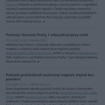
Za prvních osm měsíců letošního roku zaznamenala společnost
Fontea
z Deštné na Jindřichohradecku, která je jedním z největších
výrobců nealkoholických nápojů v České republice, meziroční
nárůst prodeje o přibližně 55 procent. Celkem podle předběžných
odhadů letos vyrobí 600 tisíc litrů nápojů a její tržby se přiblíží
hranici 350 miliónů korun.
Protesty: Starosta Prahy 1 odsoudil projevy násilí
27.9.2000 13:20 | PRAHA (
ČIA
)
Městská část Praha 1 odsuzuje rabování, vandalismus, ničení
majetku a všechny další násilné akce odpůrců politiky
Mezinárodního měnového fondu
(MMF) a skupiny
Světové banky
(SB). Vyplývá to z prohlášení starosty Prahy 1 Jana Bürgermeistera,
které dnes získala ČIA.
Policisté prohledávali soukromý majetek zřejmě bez
povolení
27.9.2000 13:14 | PRAHA (EkoList)
Dnes dopoledne několik policistů vniklo do budov Otevřeného
koordinačního centra odpůrců politiky
Mezinárodního měnového
fondu
(MMF) a
Světové banky
(SB) v bývalých Libeňských
loděnicích. Podle koordinátora centra Marka Uhlíře k tomu neměli