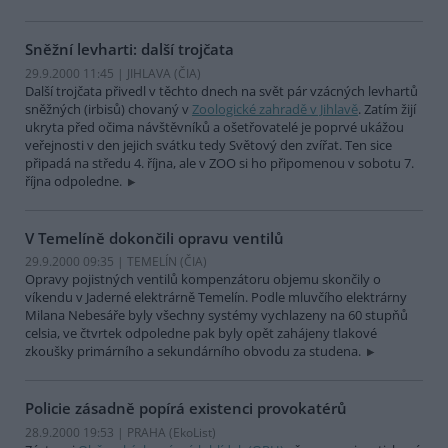
Sněžní levharti: další trojčata
29.9.2000 11:45 | JIHLAVA (
ČIA
)
Další trojčata přivedl v těchto dnech na svět pár vzácných levhartů
sněžných (irbisů) chovaný v
Zoologické zahradě v Jihlavě
. Zatím žijí
ukryta před očima návštěvníků a ošetřovatelé je poprvé ukážou
veřejnosti v den jejich svátku tedy Světový den zvířat. Ten sice
připadá na středu 4. října, ale v ZOO si ho připomenou v sobotu 7.
října odpoledne.
V Temelíně dokončili opravu ventilů
29.9.2000 09:35 | TEMELÍN (
ČIA
)
Opravy pojistných ventilů kompenzátoru objemu skončily o
víkendu v Jaderné elektrárně Temelín. Podle mluvčího elektrárny
Milana Nebesáře byly všechny systémy vychlazeny na 60 stupňů
celsia, ve čtvrtek odpoledne pak byly opět zahájeny tlakové
zkoušky primárního a sekundárního obvodu za studena.
Policie zásadně popírá existenci provokatérů
28.9.2000 19:53 | PRAHA (EkoList)