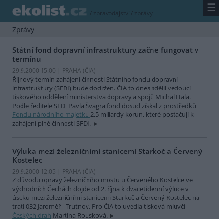
☰
/
zpravodajství
/
zprávy
Zprávy
Státní fond dopravní infrastruktury začne fungovat v
termínu
29.9.2000 15:00 | PRAHA (
ČIA
)
Říjnový termín zahájení činnosti Státního fondu dopravní
infrastruktury (SFDI) bude dodržen. ČIA to dnes sdělil vedoucí
tiskového oddělení ministerstva dopravy a spojů Michal Hala.
Podle ředitele SFDI Pavla Švagra fond dosud získal z prostředků
Fondu národního majetku
2,5 miliardy korun, které postačují k
zahájení plné činnosti SFDI.
Výluka mezi železničními stanicemi Starkoč a Červený
Kostelec
29.9.2000 12:05 | PRAHA (
ČIA
)
Z důvodu opravy železničního mostu u Červeného Kostelce ve
východních Čechách dojde od 2. října k dvacetidenní výluce v
úseku mezi železničními stanicemi Starkoč a Červený Kostelec na
trati 032 Jaroměř - Trutnov. Pro ČIA to uvedla tisková mluvčí
Českých drah
Martina Rousková.