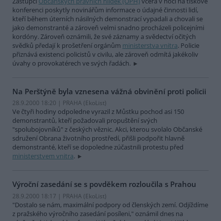
Zástupci
Občanských právních hlídek (OPH)
včera v noci na tiskové
konferenci poskytly novinářům informace o údajné činnosti lidí,
kteří během úterních násilných demonstrací vypadali a chovali se
jako demonstranté a zároveň velmi snadno procházeli policejními
kordóny. Zároveň oznámili, že své záznamy a svědectví očitých
svědků předají k prošetření orgánům
ministerstva vnitra
. Policie
přiznává existenci policistů v civilu, ale zároveň odmítá jakékoliv
úvahy o provokatérech ve svých řadách.
Na Perštýně byla vznesena vážná obvinění proti policii
28.9.2000 18:20 | PRAHA (EkoList)
Ve čtyři hodiny odpoledne vyrazil z Můstku pochod asi 150
demonstrantů, kteří požadovali propuštění svých
"spolubojovníků" z českých věznic. Akci, kterou svolalo Občanské
sdružení Obrana životního prostředí, přišli podpořit hlavně
demonstranté, kteří se dopoledne zúčastnili protestu před
ministerstvem vnitra
.
Výroční zasedání se s povděkem rozloučila s Prahou
28.9.2000 18:17 | PRAHA (EkoList)
"Dostalo se nám, maximální podpory od členských zemí. Odjíždíme
z pražského výročního zasedání posíleni," oznámil dnes na