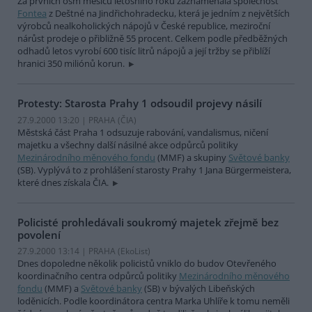
Za prvních osm měsíců letošního roku zaznamenala společnost
Fontea
z Deštné na Jindřichohradecku, která je jedním z největších
výrobců nealkoholických nápojů v České republice, meziroční
nárůst prodeje o přibližně 55 procent. Celkem podle předběžných
odhadů letos vyrobí 600 tisíc litrů nápojů a její tržby se přiblíží
hranici 350 miliónů korun.
Protesty: Starosta Prahy 1 odsoudil projevy násilí
27.9.2000 13:20 | PRAHA (
ČIA
)
Městská část Praha 1 odsuzuje rabování, vandalismus, ničení
majetku a všechny další násilné akce odpůrců politiky
Mezinárodního měnového fondu
(MMF) a skupiny
Světové banky
(SB). Vyplývá to z prohlášení starosty Prahy 1 Jana Bürgermeistera,
které dnes získala ČIA.
Policisté prohledávali soukromý majetek zřejmě bez
povolení
27.9.2000 13:14 | PRAHA (EkoList)
Dnes dopoledne několik policistů vniklo do budov Otevřeného
koordinačního centra odpůrců politiky
Mezinárodního měnového
fondu
(MMF) a
Světové banky
(SB) v bývalých Libeňských
loděnicích. Podle koordinátora centra Marka Uhlíře k tomu neměli