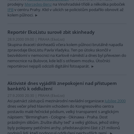
prodejny
Mercedes-Benz
na Vinohradské třídě a několika poboček
IPB
v centru Prahy. Klid v ulicích se policistům podařilo obnovit až
kolem půlnoci.
Reportér EkoListu surově zbit skinheady
28.9.2000 09:00 | PRAHA (EkoList)
Skupina dvaceti skinheadů včera kolem půlnoci brutálně napadla
zpravodaje EkoListu Pavla Vladyku. Ten po útoku skončil v
bezvědomí v nemocnici na Karlově náměstí a dnes byl převezen do
nemocnice na Bulovce, kde leží s otřesem mozku. Útočníci
reportérovi nejspíš odcizili digitální fotoaparát.
Aktivisté dnes vyjádřili znepokojení nad přístupem
bankéřů k oddlužení
27.9.2000 20:30 | PRAHA (EkoList)
Asi patnáct zástupců mezinárodní nevládní organizace
Jubilee 2000
dnes večer před hlavním vchodem do Kongresového centra
postavilo malé řečnické pódium, velký transparent s anglickým
nápisem: "Birmingham - Cologne - Okinawa - Praha. Dost
prázdným slibům. Zrušte dluhy teď" a velký glóbus, jehož stěny
byly polepeny petičními archy, představujícími část z 21 milionů
podpisů lidí, kteří podporují oddlužení nejchudších zemí..