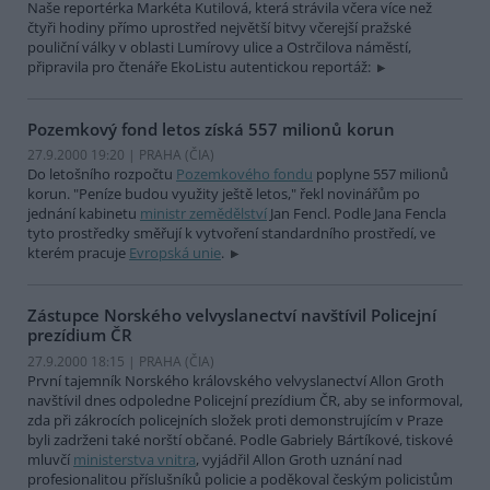
Naše reportérka Markéta Kutilová, která strávila včera více než
čtyři hodiny přímo uprostřed největší bitvy včerejší pražské
pouliční války v oblasti Lumírovy ulice a Ostrčilova náměstí,
připravila pro čtenáře EkoListu autentickou reportáž:
Pozemkový fond letos získá 557 milionů korun
27.9.2000 19:20 | PRAHA (
ČIA
)
Do letošního rozpočtu
Pozemkového fondu
poplyne 557 milionů
korun. "Peníze budou využity ještě letos," řekl novinářům po
jednání kabinetu
ministr zemědělství
Jan Fencl. Podle Jana Fencla
tyto prostředky směřují k vytvoření standardního prostředí, ve
kterém pracuje
Evropská unie
.
Zástupce Norského velvyslanectví navštívil Policejní
prezídium ČR
27.9.2000 18:15 | PRAHA (
ČIA
)
První tajemník Norského královského velvyslanectví Allon Groth
navštívil dnes odpoledne Policejní prezídium ČR, aby se informoval,
zda při zákrocích policejních složek proti demonstrujícím v Praze
byli zadrženi také norští občané. Podle Gabriely Bártíkové, tiskové
mluvčí
ministerstva vnitra
, vyjádřil Allon Groth uznání nad
profesionalitou příslušníků policie a poděkoval českým policistům