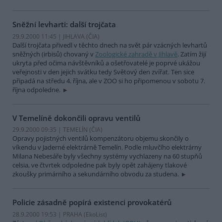
Sněžní levharti: další trojčata
29.9.2000 11:45 | JIHLAVA (
ČIA
)
Další trojčata přivedl v těchto dnech na svět pár vzácných levhartů
sněžných (irbisů) chovaný v
Zoologické zahradě v Jihlavě
. Zatím žijí
ukryta před očima návštěvníků a ošetřovatelé je poprvé ukážou
veřejnosti v den jejich svátku tedy Světový den zvířat. Ten sice
připadá na středu 4. října, ale v ZOO si ho připomenou v sobotu 7.
října odpoledne.
V Temelíně dokončili opravu ventilů
29.9.2000 09:35 | TEMELÍN (
ČIA
)
Opravy pojistných ventilů kompenzátoru objemu skončily o
víkendu v Jaderné elektrárně Temelín. Podle mluvčího elektrárny
Milana Nebesáře byly všechny systémy vychlazeny na 60 stupňů
celsia, ve čtvrtek odpoledne pak byly opět zahájeny tlakové
zkoušky primárního a sekundárního obvodu za studena.
Policie zásadně popírá existenci provokatérů
28.9.2000 19:53 | PRAHA (EkoList)