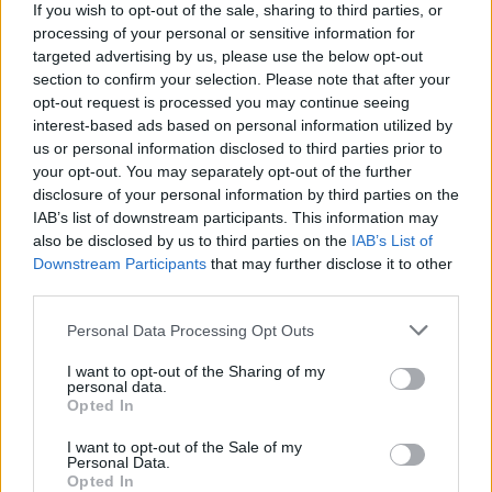
If you wish to opt-out of the sale, sharing to third parties, or
demonstranty
processing of your personal or sensitive information for
27.9.2000 16:50 | PRAHA (
ČIA
)
targeted advertising by us, please use the below opt-out
Stovky telefonátů a e-mailů od občanů z celé republiky,
vyjadřujících svou podporu, poděkování a uznání příslušníkům
section to confirm your selection. Please note that after your
policie, kteří v průběhu úterního dne chránili veřejný pořádek v
opt-out request is processed you may continue seeing
pražských ulicích, přijalo od včerejšího večera Komunikační
interest-based ads based on personal information utilized by
centrum ministerstva vnitra a policie. Lidé zároveň vyjadřovali
us or personal information disclosed to third parties prior to
solidaritu s policisty, zraněnými při střetech s násilnými aktivisty a
your opt-out. You may separately opt-out of the further
přimlouvali se i za tvrdší postup policie. ČIA o tom informovala
disclosure of your personal information by third parties on the
tisková mluvčí
ministerstva vnitra
, Gabriela Bártíková.
IAB’s list of downstream participants. This information may
also be disclosed by us to third parties on the
IAB’s List of
Policie eskortovala 60 zadržených cizinců
Downstream Participants
that may further disclose it to other
27.9.2000 16:35 | PRAHA (
ČIA
)
third parties.
Celkem 60 cizinců, zadržených pro aktivní účast na násilných
protestních akcích v Praze, eskortovala dnes odpoledne
Policie ČR
Personal Data Processing Opt Outs
do jednoho ze svých záchytných zařízení, sdělil ČIA Jiří Suttner ze
Skupiny pro styk s veřejností PP ČR. S 31 cizinci bylo již zahájeno
I want to opt-out of the Sharing of my
řízení o správním vyhoštění.
personal data.
Opted In
KCP: Zápisky z mrtvého domu
I want to opt-out of the Sale of my
Personal Data.
27.9.2000 16:30 | PRAHA (EkoList)
Opted In