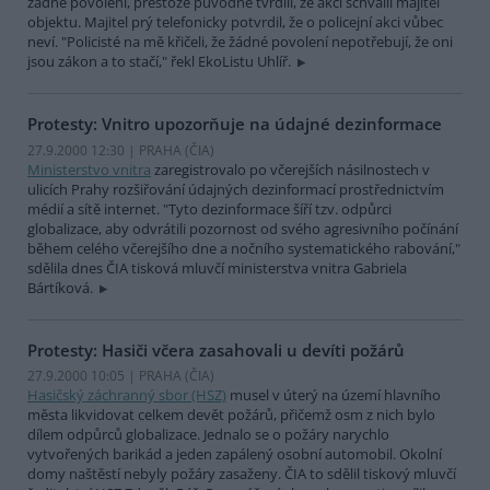
žádné povolení, přestože původně tvrdili, že akci schválil majitel
objektu. Majitel prý telefonicky potvrdil, že o policejní akci vůbec
neví. "Policisté na mě křičeli, že žádné povolení nepotřebují, že oni
jsou zákon a to stačí," řekl EkoListu Uhlíř.
Protesty: Vnitro upozorňuje na údajné dezinformace
27.9.2000 12:30 | PRAHA (
ČIA
)
Ministerstvo vnitra
zaregistrovalo po včerejších násilnostech v
ulicích Prahy rozšiřování údajných dezinformací prostřednictvím
médií a sítě internet. "Tyto dezinformace šíří tzv. odpůrci
globalizace, aby odvrátili pozornost od svého agresivního počínání
během celého včerejšího dne a nočního systematického rabování,"
sdělila dnes ČIA tisková mluvčí ministerstva vnitra Gabriela
Bártíková.
Protesty: Hasiči včera zasahovali u devíti požárů
27.9.2000 10:05 | PRAHA (
ČIA
)
Hasičský záchranný sbor (HSZ)
musel v úterý na území hlavního
města likvidovat celkem devět požárů, přičemž osm z nich bylo
dílem odpůrců globalizace. Jednalo se o požáry narychlo
vytvořených barikád a jeden zapálený osobní automobil. Okolní
domy naštěstí nebyly požáry zasaženy. ČIA to sdělil tiskový mluvčí