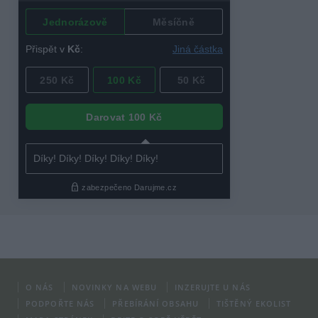
O NÁS
NOVINKY NA WEBU
INZERUJTE U NÁS
PODPOŘTE NÁS
PŘEBÍRÁNÍ OBSAHU
TIŠTĚNÝ EKOLIST