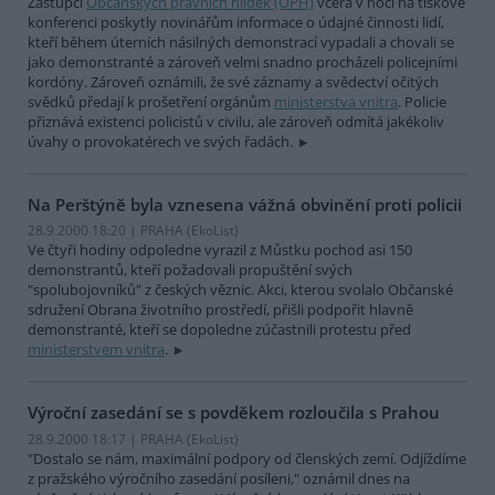
Zástupci
Občanských právních hlídek (OPH)
včera v noci na tiskové
konferenci poskytly novinářům informace o údajné činnosti lidí,
kteří během úterních násilných demonstrací vypadali a chovali se
jako demonstranté a zároveň velmi snadno procházeli policejními
kordóny. Zároveň oznámili, že své záznamy a svědectví očitých
svědků předají k prošetření orgánům
ministerstva vnitra
. Policie
přiznává existenci policistů v civilu, ale zároveň odmítá jakékoliv
úvahy o provokatérech ve svých řadách.
Na Perštýně byla vznesena vážná obvinění proti policii
28.9.2000 18:20 | PRAHA (EkoList)
Ve čtyři hodiny odpoledne vyrazil z Můstku pochod asi 150
demonstrantů, kteří požadovali propuštění svých
"spolubojovníků" z českých věznic. Akci, kterou svolalo Občanské
sdružení Obrana životního prostředí, přišli podpořit hlavně
demonstranté, kteří se dopoledne zúčastnili protestu před
ministerstvem vnitra
.
Výroční zasedání se s povděkem rozloučila s Prahou
28.9.2000 18:17 | PRAHA (EkoList)
"Dostalo se nám, maximální podpory od členských zemí. Odjíždíme
z pražského výročního zasedání posíleni," oznámil dnes na