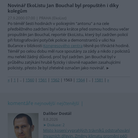
Novinář EkoListu Jan Bouchal byl propuštěn i díky
kolegům
27.9.2000 07:00 | PRAHA (EkoList)
Po téměř šesti hodinách v policejním "antonu" a na cele
předběžného zadržení byl včera krátce před osmou hodinou večer
propuštěn Jan Bouchal, reportér EkoListu, který byl zadržen policií
při fotografování potyček policie a demonstrantů v ulici Na
Bučance v blízkosti
Kongresového centra
těsně po třinácté hodině.
Téměř po celou dobu měl ruce spoutány za zády a nikdo z policistů
mu neřekl žádný důvod, proč byl zadržen. Jan Bouchal byl v
průběhu zatýkání hrubě fyzicky i slovně napaden zasahujícími
policisty, přesto že byl zřetelně označen jako novinář.
«
|
1
|
..
|
1560
|
1561
|
1562
|
1563
|
1564
|
..
|
1581
|
»
komentáře
nejnovější
nejčtenější
Dalibor Dostál
8.8.2026
Diskuse: 2
Místo kosení vyprahlých trávníků odstraňování
invazních dřevin. Změny klimatu promění péči