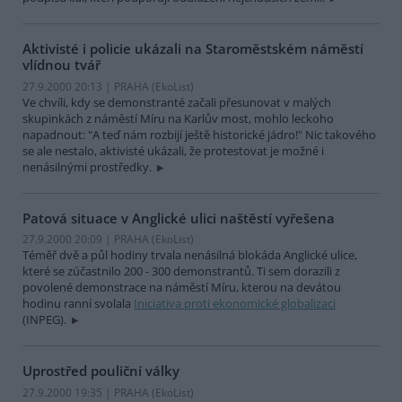
Aktivisté i policie ukázali na Staroměstském náměstí
vlídnou tvář
27.9.2000 20:13 | PRAHA (EkoList)
Ve chvíli, kdy se demonstranté začali přesunovat v malých
skupinkách z náměstí Míru na Karlův most, mohlo leckoho
napadnout: "A teď nám rozbijí ještě historické jádro!" Nic takového
se ale nestalo, aktivisté ukázali, že protestovat je možné i
nenásilnými prostředky.
Patová situace v Anglické ulici naštěstí vyřešena
27.9.2000 20:09 | PRAHA (EkoList)
Téměř dvě a půl hodiny trvala nenásilná blokáda Anglické ulice,
které se zúčastnilo 200 - 300 demonstrantů. Ti sem dorazili z
povolené demonstrace na náměstí Míru, kterou na devátou
hodinu ranní svolala
Iniciativa proti ekonomické globalizaci
(INPEG).
Uprostřed pouliční války
27.9.2000 19:35 | PRAHA (EkoList)