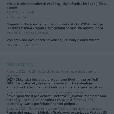
Mýtus o zeleném koberci: Proč anglický trávník v létě zabíjí život
v půdě
4.8.2026 | Jan Skala
Diskuse: 34
Dopady horka a sucha na přírodu jsou kritické. ČSOP ukazuje,
jak může žíznivé krajině a živočichům pomoci veřejnost i obce
29.7.2026 | Zuzana Kučerová
Myslete v horkých dnech na volně žijící ptáky a další zvířata
28.7.2026 | Karel Makoň
tiskové zprávy
7. srpna 2026 |
OIŽP- Občanská iniciativa pro ochranu životního
prostředí
OIŽP- Občanská iniciativa pro ochranu životního prostředí :
OIŽP: Evropské řeky vysychají a voda v nich se otepluje:
Klimatická krize odhaluje zásadní slabinu jaderné energetiky
7. srpna 2026 |
Česká společnost pro ochranu netopýrů
Česká společnost pro ochranu netopýrů: „Pomoc, máme v domě
netopýry!“ Bezplatná poradna ČESON je v létě zavalena
telefonáty. Sama potřebuje finanční podporu.
6. srpna 2026 |
Regionální muzeum Mělník, příspěvková organizace
Regionální muzeum Mělník, příspěvková organizace: Výstava 50