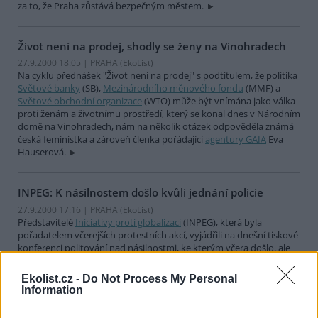
za to, že Praha zůstává bezpečným městem.
Život není na prodej, shodly se ženy na Vinohradech
27.9.2000 18:05 | PRAHA (EkoList)
Na cyklu přednášek "Život není na prodej" s podtitulem, že politika
Světové banky
(SB),
Mezinárodního měnového fondu
(MMF) a
Světové obchodní organizace
(WTO) může být vnímána jako válka
proti ženám a životnímu prostředí, který se konal dnes v Národním
domě na Vinohradech, nám na několik otázek odpověděla známá
česká feministka a zároveň členka pořádající
agentury GAIA
Eva
Hauserová.
INPEG: K násilnostem došlo kvůli jednání policie
27.9.2000 17:16 | PRAHA (EkoList)
Představitelé
Iniciativy proti globalizaci
(INPEG), která byla
pořadatelem včerejších protestních akcí, vyjádřili na dnešní tiskové
konferenci politování nad násilnostmi, ke kterým včera došlo, ale
zároveň upozornili, že k násilnostem vůbec nemuselo dojít, pokud
by prý policie reagovala včas.
Ekolist.cz -
Do Not Process My Personal
Information
Občané děkují a podporují policisty v jejich střetech s