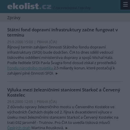
☰
/
zpravodajství
/
zprávy
Zprávy
Státní fond dopravní infrastruktury začne fungovat v
termínu
29.9.2000 15:00 | PRAHA (
ČIA
)
Říjnový termín zahájení činnosti Státního fondu dopravní
infrastruktury (SFDI) bude dodržen. ČIA to dnes sdělil vedoucí
tiskového oddělení ministerstva dopravy a spojů Michal Hala.
Podle ředitele SFDI Pavla Švagra fond dosud získal z prostředků
Fondu národního majetku
2,5 miliardy korun, které postačují k
zahájení plné činnosti SFDI.
Výluka mezi železničními stanicemi Starkoč a Červený
Kostelec
29.9.2000 12:05 | PRAHA (
ČIA
)
Z důvodu opravy železničního mostu u Červeného Kostelce ve
východních Čechách dojde od 2. října k dvacetidenní výluce v
úseku mezi železničními stanicemi Starkoč a Červený Kostelec na
trati 032 Jaroměř - Trutnov. Pro ČIA to uvedla tisková mluvčí
Českých drah
Martina Rousková.