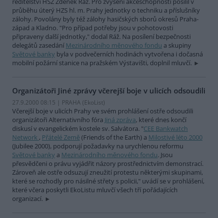
ředitelství HSZ Zdeněk Ráž. Pro zvýšení akceschopnosti posílil v
průběhu úterý HZS hl. m. Prahy jednotky o techniku a příslušníky
zálohy. Povolány byly též zálohy hasičských sborů okresů Praha-
západ a Kladno. "Pro případ potřeby jsou v pohotovosti
připraveny další jednotky," dodal Ráž. Na posílení bezpečnosti
delegátů zasedání
Mezinárodního měnového fondu
a skupiny
Světové banky
byla v podvečerních hodinách vytvořena i dočasná
mobilní požární stanice na pražském Výstavišti, doplnil mluvčí.
Organizátoři Jiné zprávy včerejší boje v ulicích odsoudili
27.9.2000 08:15 | PRAHA (EkoList)
Včerejší boje v ulicích Prahy ve svém prohlášení ostře odsoudili
organizátoři Alternativního fóra
Jiná zpráva
, které dnes končí
diskusí v evangelickém kostele sv. Salvátora. "
CEE Bankwatch
Network
,
Přátelé Země
(Friends of the Earth) a
Milostivé léto 2000
(Jubilee 2000), podporují požadavky na urychlenou reformu
Světové banky
a
Mezinárodního měnového fondu
. Jsou
přesvědčeni o právu vyjádřit názory prostřednictvím demonstrací.
Zároveň ale ostře odsuzují zneužití protestu některými skupinami,
které se rozhodly pro násilné střety s policii," uvádí se v prohlášení,
které včera poskytli EkoListu mluvčí všech tří pořádajících
organizací.