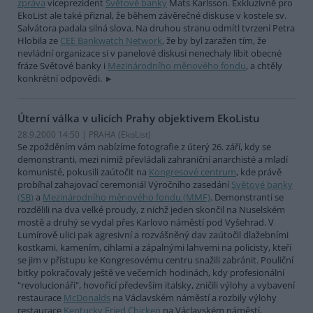
zpráva
viceprezident
Světové banky
Mats Karlsson. Exkluzivně pro
EkoList ale také přiznal, že během závěrečné diskuse v kostele sv.
Salvátora padala silná slova. Na druhou stranu odmítl tvrzení Petra
Hlobila ze
CEE Bankwatch Network
, že by byl zaražen tím, že
nevládní organizace si v panelové diskusi nenechaly líbit obecné
fráze Světové banky i
Mezinárodního měnového fondu
, a chtěly
konkrétní odpovědi.
Úterní válka v ulicích Prahy objektivem EkoListu
28.9.2000 14:50 | PRAHA (EkoList)
Se zpožděním vám nabízíme fotografie z úterý 26. září, kdy se
demonstranti, mezi nimiž převládali zahraniční anarchisté a mladí
komunisté, pokusili zaútočit na
Kongresové centrum
, kde právě
probíhal zahajovací ceremoniál Výročního zasedání
Světové banky
(SB)
a
Mezinárodního měnového fondu (MMF)
. Demonstranti se
rozdělili na dva velké proudy, z nichž jeden skončil na Nuselském
mostě a druhý se vydal přes Karlovo náměstí pod Vyšehrad. V
Lumírově ulici pak agresivní a rozvášněný dav zaútočil dlažebními
kostkami, kamením, cihlami a zápalnými lahvemi na policisty, kteří
se jim v přístupu ke Kongresovému centru snažili zabránit. Pouliční
bitky pokračovaly ještě ve večerních hodinách, kdy profesionální
"revolucionáři", hovořící především italsky, zničili výlohy a vybavení
restaurace
McDonalds
na Václavském náměstí a rozbily výlohy
restaurace
Kentucky Fried Chicken
na Václavském náměstí,