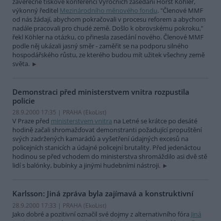
závěrečné tiskové konferenci Výročních zasedání Horst Köhler,
výkonný ředitel
Mezinárodního měnového fondu
. "Členové MMF
od nás žádají, abychom pokračovali v procesu reforem a abychom
nadále pracovali pro chudé země. Došlo k obrovskému pokroku,"
řekl Köhler na otázku, co přinesla zasedání nového. Členové MMF
podle něj ukázali jasný směr - zaměřit se na podporu silného
hospodářského růstu, ze kterého budou mít užitek všechny země
světa.
Demonstraci před ministerstvem vnitra rozpustila
policie
28.9.2000 17:35 | PRAHA (EkoList)
V Praze před
ministerstvem vnitra
na Letné se krátce po desáté
hodině začali shromažďovat demonstranti požadující propuštění
svých zadržených kamarádů a vyšetření údajných excesů na
policejních stanicích a údajné policejní brutality. Před jedenáctou
hodinou se před vchodem do ministerstva shromáždilo asi dvě stě
lidí s balónky, bubínky a jinými hudebními nástroji.
Karlsson: Jiná zpráva byla zajímavá a konstruktivní
28.9.2000 17:33 | PRAHA (EkoList)
Jako dobré a pozitivní označil své dojmy z alternativního fóra
Jiná