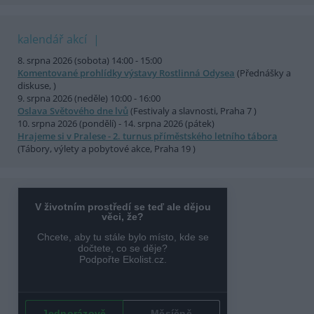
kalendář akcí
8. srpna 2026 (sobota) 14:00 - 15:00
Komentované prohlídky výstavy Rostlinná Odysea
(Přednášky a
diskuse, )
9. srpna 2026 (neděle) 10:00 - 16:00
Oslava Světového dne lvů
(Festivaly a slavnosti, Praha 7 )
10. srpna 2026 (pondělí) - 14. srpna 2026 (pátek)
Hrajeme si v Pralese - 2. turnus příměstského letního tábora
(Tábory, výlety a pobytové akce, Praha 19 )