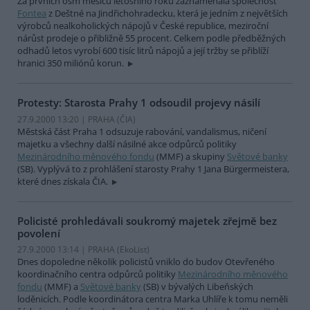
Za prvních osm měsíců letošního roku zaznamenala společnost
Fontea
z Deštné na Jindřichohradecku, která je jedním z největších
výrobců nealkoholických nápojů v České republice, meziroční
nárůst prodeje o přibližně 55 procent. Celkem podle předběžných
odhadů letos vyrobí 600 tisíc litrů nápojů a její tržby se přiblíží
hranici 350 miliónů korun.
Protesty: Starosta Prahy 1 odsoudil projevy násilí
27.9.2000 13:20 | PRAHA (
ČIA
)
Městská část Praha 1 odsuzuje rabování, vandalismus, ničení
majetku a všechny další násilné akce odpůrců politiky
Mezinárodního měnového fondu
(MMF) a skupiny
Světové banky
(SB). Vyplývá to z prohlášení starosty Prahy 1 Jana Bürgermeistera,
které dnes získala ČIA.
Policisté prohledávali soukromý majetek zřejmě bez
povolení
27.9.2000 13:14 | PRAHA (EkoList)
Dnes dopoledne několik policistů vniklo do budov Otevřeného
koordinačního centra odpůrců politiky
Mezinárodního měnového
fondu
(MMF) a
Světové banky
(SB) v bývalých Libeňských
loděnicích. Podle koordinátora centra Marka Uhlíře k tomu neměli