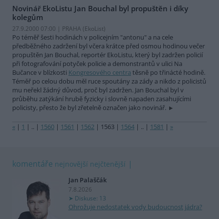
Novinář EkoListu Jan Bouchal byl propuštěn i díky
kolegům
27.9.2000 07:00 | PRAHA (EkoList)
Po téměř šesti hodinách v policejním "antonu" a na cele
předběžného zadržení byl včera krátce před osmou hodinou večer
propuštěn Jan Bouchal, reportér EkoListu, který byl zadržen policií
při fotografování potyček policie a demonstrantů v ulici Na
Bučance v blízkosti
Kongresového centra
těsně po třinácté hodině.
Téměř po celou dobu měl ruce spoutány za zády a nikdo z policistů
mu neřekl žádný důvod, proč byl zadržen. Jan Bouchal byl v
průběhu zatýkání hrubě fyzicky i slovně napaden zasahujícími
policisty, přesto že byl zřetelně označen jako novinář.
«
|
1
|
..
|
1560
|
1561
|
1562
|
1563
|
1564
|
..
|
1581
|
»
komentáře
nejnovější
nejčtenější
Jan Palaščák
7.8.2026
Diskuse: 13
Ohrožuje nedostatek vody budoucnost jádra?