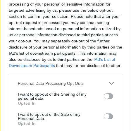
demonstranty
processing of your personal or sensitive information for
targeted advertising by us, please use the below opt-out
27.9.2000 16:50 | PRAHA (
ČIA
)
Stovky telefonátů a e-mailů od občanů z celé republiky,
section to confirm your selection. Please note that after your
vyjadřujících svou podporu, poděkování a uznání příslušníkům
opt-out request is processed you may continue seeing
policie, kteří v průběhu úterního dne chránili veřejný pořádek v
interest-based ads based on personal information utilized by
pražských ulicích, přijalo od včerejšího večera Komunikační
us or personal information disclosed to third parties prior to
centrum ministerstva vnitra a policie. Lidé zároveň vyjadřovali
your opt-out. You may separately opt-out of the further
solidaritu s policisty, zraněnými při střetech s násilnými aktivisty a
přimlouvali se i za tvrdší postup policie. ČIA o tom informovala
disclosure of your personal information by third parties on the
tisková mluvčí
ministerstva vnitra
, Gabriela Bártíková.
IAB’s list of downstream participants. This information may
also be disclosed by us to third parties on the
IAB’s List of
Downstream Participants
that may further disclose it to other
Policie eskortovala 60 zadržených cizinců
third parties.
27.9.2000 16:35 | PRAHA (
ČIA
)
Celkem 60 cizinců, zadržených pro aktivní účast na násilných
Personal Data Processing Opt Outs
protestních akcích v Praze, eskortovala dnes odpoledne
Policie ČR
do jednoho ze svých záchytných zařízení, sdělil ČIA Jiří Suttner ze
I want to opt-out of the Sharing of my
Skupiny pro styk s veřejností PP ČR. S 31 cizinci bylo již zahájeno
personal data.
řízení o správním vyhoštění.
Opted In
I want to opt-out of the Sale of my
KCP: Zápisky z mrtvého domu
Personal Data.
Opted In
27.9.2000 16:30 | PRAHA (EkoList)