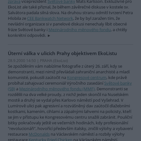
zpráva
viceprezident
Světové banky
Mats Karlsson. Exkluzivně pro
EkoList ale také přiznal, že během závěrečné diskuse v kostele sv.
Salvátora padala silná slova. Na druhou stranu odmítl tvrzení Petra
Hlobila ze
CEE Bankwatch Network
, že by byl zaražen tím, že
nevládní organizace si v panelové diskusi nenechaly líbit obecné
fráze Světové banky i
Mezinárodního měnového fondu
, a chtěly
konkrétní odpovědi.
Úterní válka v ulicích Prahy objektivem EkoListu
28.9.2000 14:50 | PRAHA (EkoList)
Se zpožděním vám nabízíme fotografie z úterý 26. září, kdy se
demonstranti, mezi nimiž převládali zahraniční anarchisté a mladí
komunisté, pokusili zaútočit na
Kongresové centrum
, kde právě
probíhal zahajovací ceremoniál Výročního zasedání
Světové banky
(SB)
a
Mezinárodního měnového fondu (MMF)
. Demonstranti se
rozdělili na dva velké proudy, z nichž jeden skončil na Nuselském
mostě a druhý se vydal přes Karlovo náměstí pod Vyšehrad. V
Lumírově ulici pak agresivní a rozvášněný dav zaútočil dlažebními
kostkami, kamením, cihlami a zápalnými lahvemi na policisty, kteří
se jim v přístupu ke Kongresovému centru snažili zabránit. Pouliční
bitky pokračovaly ještě ve večerních hodinách, kdy profesionální
"revolucionáři", hovořící především italsky, zničili výlohy a vybavení
restaurace
McDonalds
na Václavském náměstí a rozbily výlohy
restaurace
Kentucky Fried Chicken
na Václavském náměstí,