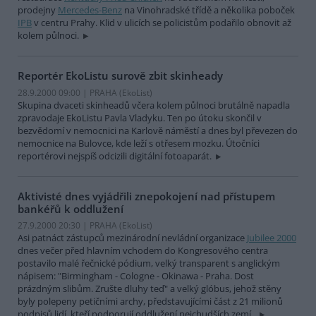
prodejny
Mercedes-Benz
na Vinohradské třídě a několika poboček
IPB
v centru Prahy. Klid v ulicích se policistům podařilo obnovit až
kolem půlnoci.
Reportér EkoListu surově zbit skinheady
28.9.2000 09:00 | PRAHA (EkoList)
Skupina dvaceti skinheadů včera kolem půlnoci brutálně napadla
zpravodaje EkoListu Pavla Vladyku. Ten po útoku skončil v
bezvědomí v nemocnici na Karlově náměstí a dnes byl převezen do
nemocnice na Bulovce, kde leží s otřesem mozku. Útočníci
reportérovi nejspíš odcizili digitální fotoaparát.
Aktivisté dnes vyjádřili znepokojení nad přístupem
bankéřů k oddlužení
27.9.2000 20:30 | PRAHA (EkoList)
Asi patnáct zástupců mezinárodní nevládní organizace
Jubilee 2000
dnes večer před hlavním vchodem do Kongresového centra
postavilo malé řečnické pódium, velký transparent s anglickým
nápisem: "Birmingham - Cologne - Okinawa - Praha. Dost
prázdným slibům. Zrušte dluhy teď" a velký glóbus, jehož stěny
byly polepeny petičními archy, představujícími část z 21 milionů
podpisů lidí, kteří podporují oddlužení nejchudších zemí..