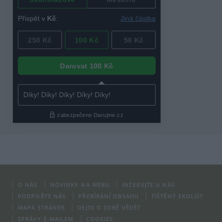
O NÁS
NOVINKY NA WEBU
INZERUJTE U NÁS
PODPOŘTE NÁS
PŘEBÍRÁNÍ OBSAHU
TIŠTĚNÝ EKOLIST
MAPA STRÁNEK
DEJTE O SOBĚ VĚDĚT
ZPRÁVY E-MAILEM
COOKIES