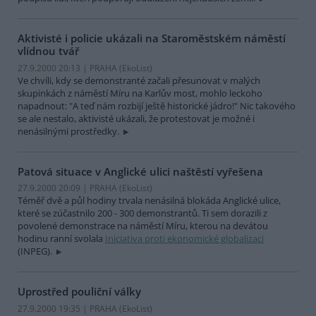
Aktivisté i policie ukázali na Staroměstském náměstí
vlídnou tvář
27.9.2000 20:13 | PRAHA (EkoList)
Ve chvíli, kdy se demonstranté začali přesunovat v malých
skupinkách z náměstí Míru na Karlův most, mohlo leckoho
napadnout: "A teď nám rozbijí ještě historické jádro!" Nic takového
se ale nestalo, aktivisté ukázali, že protestovat je možné i
nenásilnými prostředky.
Patová situace v Anglické ulici naštěstí vyřešena
27.9.2000 20:09 | PRAHA (EkoList)
Téměř dvě a půl hodiny trvala nenásilná blokáda Anglické ulice,
které se zúčastnilo 200 - 300 demonstrantů. Ti sem dorazili z
povolené demonstrace na náměstí Míru, kterou na devátou
hodinu ranní svolala
Iniciativa proti ekonomické globalizaci
(INPEG).
Uprostřed pouliční války
27.9.2000 19:35 | PRAHA (EkoList)