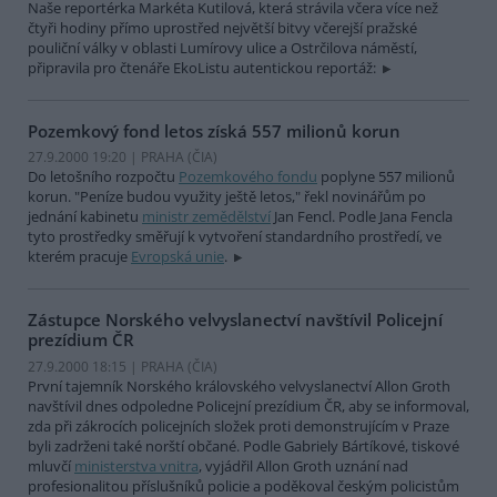
Naše reportérka Markéta Kutilová, která strávila včera více než
čtyři hodiny přímo uprostřed největší bitvy včerejší pražské
pouliční války v oblasti Lumírovy ulice a Ostrčilova náměstí,
připravila pro čtenáře EkoListu autentickou reportáž:
Pozemkový fond letos získá 557 milionů korun
27.9.2000 19:20 | PRAHA (
ČIA
)
Do letošního rozpočtu
Pozemkového fondu
poplyne 557 milionů
korun. "Peníze budou využity ještě letos," řekl novinářům po
jednání kabinetu
ministr zemědělství
Jan Fencl. Podle Jana Fencla
tyto prostředky směřují k vytvoření standardního prostředí, ve
kterém pracuje
Evropská unie
.
Zástupce Norského velvyslanectví navštívil Policejní
prezídium ČR
27.9.2000 18:15 | PRAHA (
ČIA
)
První tajemník Norského královského velvyslanectví Allon Groth
navštívil dnes odpoledne Policejní prezídium ČR, aby se informoval,
zda při zákrocích policejních složek proti demonstrujícím v Praze
byli zadrženi také norští občané. Podle Gabriely Bártíkové, tiskové
mluvčí
ministerstva vnitra
, vyjádřil Allon Groth uznání nad
profesionalitou příslušníků policie a poděkoval českým policistům