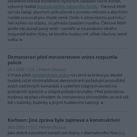
závěrečné tiskové konferenci Výročních zasedání Horst Köhler,
výkonný ředitel
Mezinárodního měnového fondu
. "Členové MMF
od nás žádají, abychom pokračovali v procesu reforem a abychom
nadále pracovali pro chudé země. Došlo k obrovskému pokroku,"
řekl Köhler na otázku, co přinesla zasedání nového. Členové MMF
podle něj ukázali jasný směr - zaměřit se na podporu silného
hospodářského růstu, ze kterého budou mít užitek všechny země
světa.
Demonstraci před ministerstvem vnitra rozpustila
policie
28.9.2000 17:35 | PRAHA (EkoList)
V Praze před
ministerstvem vnitra
na Letné se krátce po desáté
hodině začali shromažďovat demonstranti požadující propuštění
svých zadržených kamarádů a vyšetření údajných excesů na
policejních stanicích a údajné policejní brutality. Před jedenáctou
hodinou se před vchodem do ministerstva shromáždilo asi dvě stě
lidí s balónky, bubínky a jinými hudebními nástroji.
Karlsson: Jiná zpráva byla zajímavá a konstruktivní
28.9.2000 17:33 | PRAHA (EkoList)
Jako dobré a pozitivní označil své dojmy z alternativního fóra
Jiná