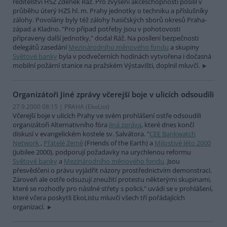
ředitelství HSZ Zdeněk Ráž. Pro zvýšení akceschopnosti posílil v
průběhu úterý HZS hl. m. Prahy jednotky o techniku a příslušníky
zálohy. Povolány byly též zálohy hasičských sborů okresů Praha-
západ a Kladno. "Pro případ potřeby jsou v pohotovosti
připraveny další jednotky," dodal Ráž. Na posílení bezpečnosti
delegátů zasedání
Mezinárodního měnového fondu
a skupiny
Světové banky
byla v podvečerních hodinách vytvořena i dočasná
mobilní požární stanice na pražském Výstavišti, doplnil mluvčí.
Organizátoři Jiné zprávy včerejší boje v ulicích odsoudili
27.9.2000 08:15 | PRAHA (EkoList)
Včerejší boje v ulicích Prahy ve svém prohlášení ostře odsoudili
organizátoři Alternativního fóra
Jiná zpráva
, které dnes končí
diskusí v evangelickém kostele sv. Salvátora. "
CEE Bankwatch
Network
,
Přátelé Země
(Friends of the Earth) a
Milostivé léto 2000
(Jubilee 2000), podporují požadavky na urychlenou reformu
Světové banky
a
Mezinárodního měnového fondu
. Jsou
přesvědčeni o právu vyjádřit názory prostřednictvím demonstrací.
Zároveň ale ostře odsuzují zneužití protestu některými skupinami,
které se rozhodly pro násilné střety s policii," uvádí se v prohlášení,
které včera poskytli EkoListu mluvčí všech tří pořádajících
organizací.