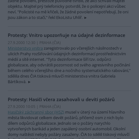
žádné povolení, přestože původně tvrdili, že akci schválil majitel
objektu. Majitel prý telefonicky potvrdil, že o policejní akci vůbec
neví. "Policisté na mě křičeli, že žádné povolení nepotřebují, že oni
jsou zákon a to stačí," řekl EkoListu Uhlíř.
Protesty: Vnitro upozorňuje na údajné dezinformace
27.9.2000 12:30 | PRAHA (
ČIA
)
Ministerstvo vnitra
zaregistrovalo po včerejších násilnostech v
ulicích Prahy rozšiřování údajných dezinformací prostřednictvím
médií a sítě internet. "Tyto dezinformace šíří tzv. odpůrci
globalizace, aby odvrátili pozornost od svého agresivního počínání
během celého včerejšího dne a nočního systematického rabování,"
sdělila dnes ČIA tisková mluvčí ministerstva vnitra Gabriela
Bártíková.
Protesty: Hasiči včera zasahovali u devíti požárů
27.9.2000 10:05 | PRAHA (
ČIA
)
Hasičský záchranný sbor (HSZ)
musel v úterý na území hlavního
města likvidovat celkem devět požárů, přičemž osm z nich bylo
dílem odpůrců globalizace. Jednalo se o požáry narychlo
vytvořených barikád a jeden zapálený osobní automobil. Okolní
domy naštěstí nebyly požáry zasaženy. ČIA to sdělil tiskový mluvčí