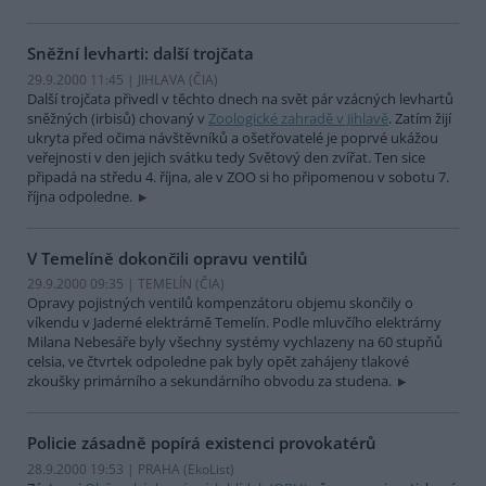
Sněžní levharti: další trojčata
29.9.2000 11:45 | JIHLAVA (
ČIA
)
Další trojčata přivedl v těchto dnech na svět pár vzácných levhartů
sněžných (irbisů) chovaný v
Zoologické zahradě v Jihlavě
. Zatím žijí
ukryta před očima návštěvníků a ošetřovatelé je poprvé ukážou
veřejnosti v den jejich svátku tedy Světový den zvířat. Ten sice
připadá na středu 4. října, ale v ZOO si ho připomenou v sobotu 7.
října odpoledne.
V Temelíně dokončili opravu ventilů
29.9.2000 09:35 | TEMELÍN (
ČIA
)
Opravy pojistných ventilů kompenzátoru objemu skončily o
víkendu v Jaderné elektrárně Temelín. Podle mluvčího elektrárny
Milana Nebesáře byly všechny systémy vychlazeny na 60 stupňů
celsia, ve čtvrtek odpoledne pak byly opět zahájeny tlakové
zkoušky primárního a sekundárního obvodu za studena.
Policie zásadně popírá existenci provokatérů
28.9.2000 19:53 | PRAHA (EkoList)