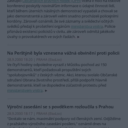
Zástupci
Občanských právních hlídek (OPH)
včera v noci na tiskové
konferenci poskytly novinářům informace o údajné činnosti lidí,
kteří během úterních násilných demonstrací vypadali a chovali se
jako demonstranté a zároveň velmi snadno procházeli policejními
kordóny. Zároveň oznámili, že své záznamy a svědectví očitých
svědků předají k prošetření orgánům
ministerstva vnitra
. Policie
přiznává existenci policistů v civilu, ale zároveň odmítá jakékoliv
úvahy o provokatérech ve svých řadách.
Na Perštýně byla vznesena vážná obvinění proti policii
28.9.2000 18:20 | PRAHA (EkoList)
Ve čtyři hodiny odpoledne vyrazil z Můstku pochod asi 150
demonstrantů, kteří požadovali propuštění svých
"spolubojovníků" z českých věznic. Akci, kterou svolalo Občanské
sdružení Obrana životního prostředí, přišli podpořit hlavně
demonstranté, kteří se dopoledne zúčastnili protestu před
ministerstvem vnitra
.
Výroční zasedání se s povděkem rozloučila s Prahou
28.9.2000 18:17 | PRAHA (EkoList)
"Dostalo se nám, maximální podpory od členských zemí. Odjíždíme
z pražského výročního zasedání posíleni," oznámil dnes na