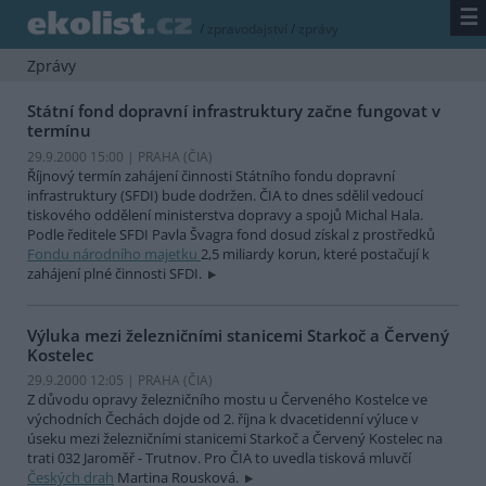
☰
/
zpravodajství
/
zprávy
Zprávy
Státní fond dopravní infrastruktury začne fungovat v
termínu
29.9.2000 15:00 | PRAHA (
ČIA
)
Říjnový termín zahájení činnosti Státního fondu dopravní
infrastruktury (SFDI) bude dodržen. ČIA to dnes sdělil vedoucí
tiskového oddělení ministerstva dopravy a spojů Michal Hala.
Podle ředitele SFDI Pavla Švagra fond dosud získal z prostředků
Fondu národního majetku
2,5 miliardy korun, které postačují k
zahájení plné činnosti SFDI.
Výluka mezi železničními stanicemi Starkoč a Červený
Kostelec
29.9.2000 12:05 | PRAHA (
ČIA
)
Z důvodu opravy železničního mostu u Červeného Kostelce ve
východních Čechách dojde od 2. října k dvacetidenní výluce v
úseku mezi železničními stanicemi Starkoč a Červený Kostelec na
trati 032 Jaroměř - Trutnov. Pro ČIA to uvedla tisková mluvčí
Českých drah
Martina Rousková.