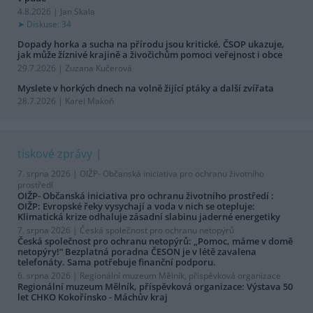
4.8.2026 | Jan Skala
Diskuse: 34
Dopady horka a sucha na přírodu jsou kritické. ČSOP ukazuje,
jak může žíznivé krajině a živočichům pomoci veřejnost i obce
29.7.2026 | Zuzana Kučerová
Myslete v horkých dnech na volně žijící ptáky a další zvířata
28.7.2026 | Karel Makoň
tiskové zprávy
7. srpna 2026 |
OIŽP- Občanská iniciativa pro ochranu životního
prostředí
OIŽP- Občanská iniciativa pro ochranu životního prostředí :
OIŽP: Evropské řeky vysychají a voda v nich se otepluje:
Klimatická krize odhaluje zásadní slabinu jaderné energetiky
7. srpna 2026 |
Česká společnost pro ochranu netopýrů
Česká společnost pro ochranu netopýrů: „Pomoc, máme v domě
netopýry!“ Bezplatná poradna ČESON je v létě zavalena
telefonáty. Sama potřebuje finanční podporu.
6. srpna 2026 |
Regionální muzeum Mělník, příspěvková organizace
Regionální muzeum Mělník, příspěvková organizace: Výstava 50
let CHKO Kokořínsko - Máchův kraj