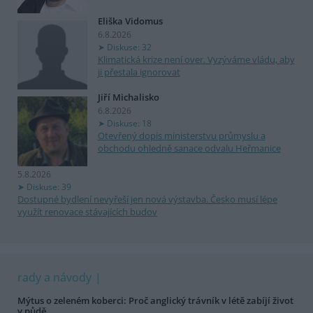
Eliška Vidomus
6.8.2026
Diskuse: 32
Klimatická krize není over. Vyzýváme vládu, aby
ji přestala ignorovat
Jiří Michalisko
6.8.2026
Diskuse: 18
Otevřený dopis ministerstvu průmyslu a
obchodu ohledně sanace odvalu Heřmanice
5.8.2026
Diskuse: 39
Dostupné bydlení nevyřeší jen nová výstavba. Česko musí lépe
využít renovace stávajících budov
rady a návody
Mýtus o zeleném koberci: Proč anglický trávník v létě zabíjí život
v půdě