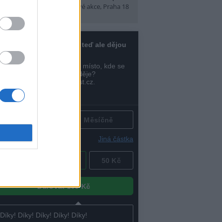
t)
(Tábory, výlety a pobytové akce, Praha 18