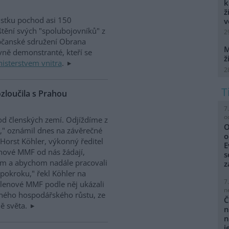
k
ž
ůstku pochod asi 150
v
tění svých "spolubojovníků" z
2
Občanské sdružení Obrana
M
avně demonstranté, kteří se
ž
isterstvem vnitra
.
2
zloučila s Prahou
7
o
d členských zemí. Odjíždíme z
O
," oznámil dnes na závěrečné
o
Horst Köhler, výkonný ředitel
E
enové MMF od nás žádají,
s
em a abychom nadále pracovali
z
okroku," řekl Köhler na
7
Členové MMF podle něj ukázali
n
lného hospodářského růstu, ze
Č
ě světa.
n
n
j