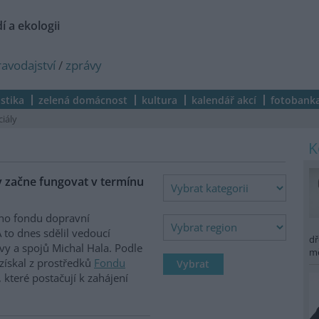
í a ekologii
ravodajství
/
zprávy
istika
zelená domácnost
kultura
kalendář akcí
fotobank
ciály
y začne fungovat v termínu
ího fondu dopravní
 to dnes sdělil vedoucí
dř
vy a spojů Michal Hala. Podle
m
získal z prostředků
Fondu
 které postačují k zahájení