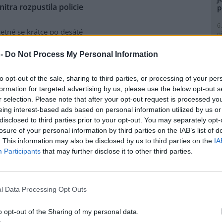
tra rozpustila policie
p
6
etné se krátce po desáté
p
nti požadující propuštění
R
p
í údajných excesů na
 -
Do Not Process My Personal Information
l
 brutality. Před jedenáctou
tva shromáždilo asi dvě stě
to opt-out of the sale, sharing to third parties, or processing of your per
ními nástroji.
formation for targeted advertising by us, please use the below opt-out s
r selection. Please note that after your opt-out request is processed y
eing interest-based ads based on personal information utilized by us or
 a konstruktivní
9
disclosed to third parties prior to your opt-out. You may separately opt-
O
losure of your personal information by third parties on the IAB’s list of
s
my z alternativního fóra
Jiná
. This information may also be disclosed by us to third parties on the
IA
ts Karlsson. Exkluzivně pro
1
Participants
that may further disclose it to other third parties.
rečné diskuse v kostele sv.
(
H
u stranu odmítl tvrzení Petra
p
e by byl zaražen tím, že
a
l Data Processing Opt Outs
usi nenechaly líbit obecné
měnového fondu
, a chtěly
1
(
o opt-out of the Sharing of my personal data.
P