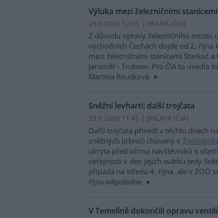
Výluka mezi železničními stanicemi
29.9.2000 12:05 | PRAHA (
ČIA
)
Z důvodu opravy železničního mostu u
východních Čechách dojde od 2. října 
mezi železničními stanicemi Starkoč a 
Jaroměř - Trutnov. Pro ČIA to uvedla t
Martina Rousková.
Sněžní levharti: další trojčata
29.9.2000 11:45 | JIHLAVA (
ČIA
)
Další trojčata přivedl v těchto dnech n
sněžných (irbisů) chovaný v
Zoologické
ukryta před očima návštěvníků a ošetř
veřejnosti v den jejich svátku tedy Svě
připadá na středu 4. října, ale v ZOO 
října odpoledne.
V Temelíně dokončili opravu ventil