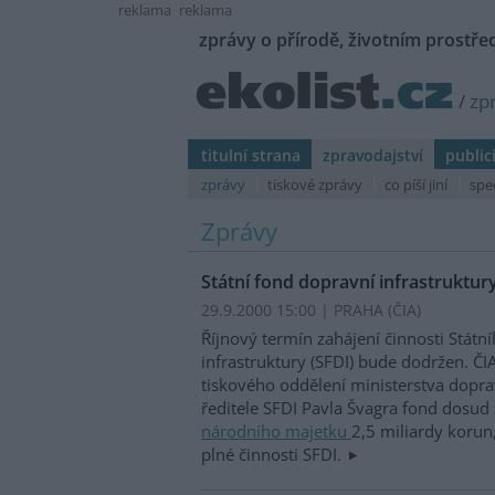
reklama
reklama
zprávy o přírodě, životním prostřed
/
zp
titulní strana
zpravodajství
public
zprávy
tiskové zprávy
co píší jiní
spe
Zprávy
Státní fond dopravní infrastruktur
29.9.2000 15:00 | PRAHA (
ČIA
)
Říjnový termín zahájení činnosti Státn
infrastruktury (SFDI) bude dodržen. ČIA
tiskového oddělení ministerstva dopra
ředitele SFDI Pavla Švagra fond dosud 
národního majetku
2,5 miliardy korun,
plné činnosti SFDI.