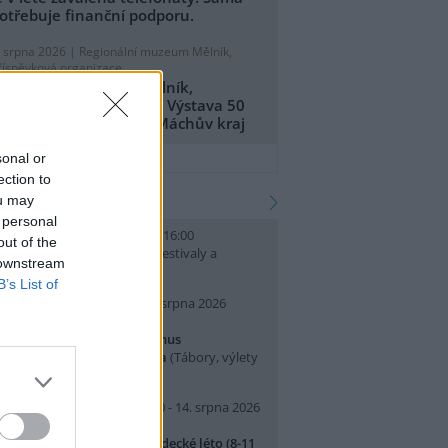
otřebuje finanční podporu.
. srpna 2026 |
Regionální muzeum Mělník,
říspěvková organizace
egionální muzeum Mělník,
říspěvková organizace: Výstava 50
et CHKO Kokořínsko - Máchův kraj
přidat tiskovou zprávu
sonal or
ection to
kalendář akcí
ou may
 personal
. srpna 2026 (neděle) 10:00 - 16:00
out of the
slava Světového dne lvů
(Festivaly a
 downstream
lavnosti, Praha 7 )
B’s List of
0. srpna 2026 (pondělí) - 14. srpna 2026
pátek)
rajeme si v Pralese - 2. turnus
říměstského letního tábora
(Tábory, výlety
 pobytové akce, Praha 19 )
0. srpna 2026 (pondělí) 07:30 - 14. srpna 2026
pátek) 16:30
říměstský tábor Přírodovědecké léto (8-11