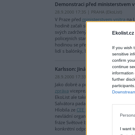
Demonstraci před ministerstvem vni
28.9.2000 17:35 | PRAHA (EkoList)
V Praze před
ministerstvem vnitra
na L
hodině začali shromažďovat demonstra
svých zadržených kamarádů a vyšetřen
Ekolist.cz
policejních stanicích a údajné policejní
hodinou se před vchodem do ministers
If you wish 
lidí s balónky, bubínky a jinými hudeb
sensitive in
confirm you
continue se
Karlsson: Jiná zpráva byla zajímavá
information 
28.9.2000 17:33 | PRAHA (EkoList)
further disc
Jako dobré a pozitivní označil své doj
participants
zpráva
viceprezident
Světové banky
Ma
Downstream 
EkoList ale také přiznal, že během závě
Salvátora padala silná slova. Na druho
Hlobila ze
CEE Bankwatch Network
, ž
Persona
nevládní organizace si v panelové disk
fráze Světové banky i
Mezinárodního 
konkrétní odpovědi.
I want t