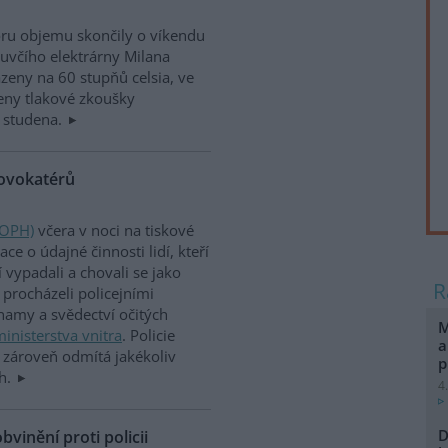
ru objemu skončily o víkendu
luvčího elektrárny Milana
eny na 60 stupňů celsia, ve
eny tlakové zkoušky
 studena.
rovokatérů
(OPH)
včera v noci na tiskové
e o údajné činnosti lidí, kteří
vypadali a chovali se jako
procházeli policejními
namy a svědectví očitých
M
inisterstva vnitra
. Policie
a
le zároveň odmítá jakékoliv
p
ch.
4
D
vinění proti policii