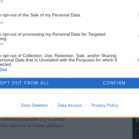
In
le
)
ivem EkoListu
o opt-out of the Sale of my Personal Data.
In
 úterý 26. září, kdy se
hraniční anarchisté a mladí
to opt-out of processing my Personal Data for Targeted
ing.
sové centrum
, kde právě
In
ního zasedání
Světové banky
u (MMF)
. Demonstranti se
o opt-out of Collection, Use, Retention, Sale, and/or Sharing
 jeden skončil na Nuselském
ersonal Data that Is Unrelated with the Purposes for which it
lected.
náměstí pod Vyšehrad. V
Out
ěný dav zaútočil dlažebními
 lahvemi na policisty, kteří
OPT OUT FROM ALL
CONFIRM
ru snažili zabránit. Pouliční
odinách, kdy profesionální
lsky, zničili výlohy a vybavení
Data Deletion
Data Access
Privacy Policy
áměstí a rozbily výlohy
Václavském náměstí, prodejny
a několika poboček
IPB
v centru
ařilo obnovit až kolem půlnoci.