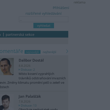
reklama
Přihlášení
rozšířené vyhledávání
a
partnerská sekce
komentáře
nejnovější
nejčtenější
Dalibor Dostál
8.8.2026
Diskuse: 2
Místo kosení vyprahlých
trávníků odstraňování invazních
evin. Změny klimatu promění péči o zeleň ve
ěstech
Jan Palaščák
7.8.2026
Diskuse: 13
Ohrožuje nedostatek vody