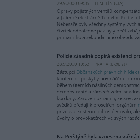
29.9.2000 09:35 | TEMELÍN (
ČIA
)
Opravy pojistných ventilů kompenzáto
v Jaderné elektrárně Temelín. Podle m
Nebesáře byly všechny systémy vychlaz
čtvrtek odpoledne pak byly opět zaháj
primárního a sekundárního obvodu za
Policie zásadně popírá existenci p
28.9.2000 19:53 | PRAHA (EkoList)
Zástupci
Občanských právních hlídek 
konferenci poskytly novinářům informac
během úterních násilných demonstrací 
demonstranté a zároveň velmi snadno 
kordóny. Zároveň oznámili, že své záz
svědků předají k prošetření orgánům
m
přiznává existenci policistů v civilu, a
úvahy o provokatérech ve svých řadá
Na Perštýně byla vznesena vážná ob