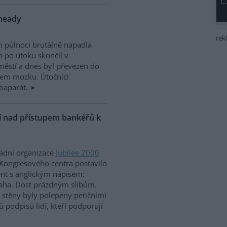
nheady
rek
m půlnoci brutálně napadla
n po útoku skončil v
ěstí a dnes byl převezen do
sem mozku. Útočníci
otoaparát.
ní nad přístupem bankéřů k
ládní organizace
Jubilee 2000
Kongresového centra postavilo
ent s anglickým nápisem:
aha. Dost prázdným slibům.
ž stěny byly polepeny petičními
ů podpisů lidí, kteří podporují