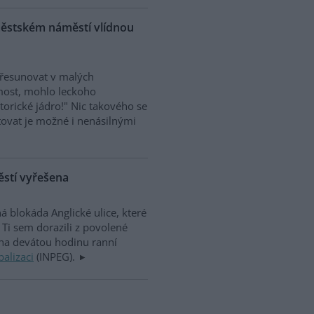
roměstském náměstí vlídnou
 přesunovat v malých
most, mohlo leckoho
torické jádro!" Nic takového se
estovat je možné i nenásilnými
těstí vyřešena
á blokáda Anglické ulice, které
Ti sem dorazili z povolené
na devátou hodinu ranní
balizaci
(INPEG).