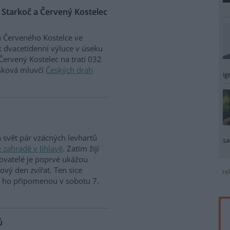
 Starkoč a Červený Kostelec
 Červeného Kostelce ve
k dvacetidenní výluce v úseku
Červený Kostelec na trati 032
isková mluvčí
Českých drah
ig
a svět pár vzácných levhartů
sa
 zahradě v Jihlavě
. Zatím žijí
ovatelé je poprvé ukážou
tový den zvířat. Ten sice
re
si ho připomenou v sobotu 7.
ů