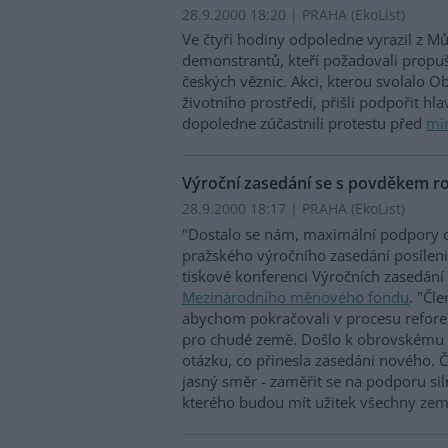
28.9.2000 18:20 | PRAHA (EkoList)
Ve čtyři hodiny odpoledne vyrazil z M
demonstrantů, kteří požadovali propuš
českých věznic. Akci, kterou svolalo 
životního prostředí, přišli podpořit hl
dopoledne zúčastnili protestu před
min
Výroční zasedání se s povděkem ro
28.9.2000 18:17 | PRAHA (EkoList)
"Dostalo se nám, maximální podpory o
pražského výročního zasedání posíleni
tiskové konferenci Výročních zasedání 
Mezinárodního měnového fondu
. "Čl
abychom pokračovali v procesu refor
pro chudé země. Došlo k obrovskému p
otázku, co přinesla zasedání nového. 
jasný směr - zaměřit se na podporu si
kterého budou mít užitek všechny zem