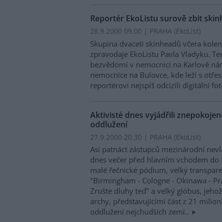
Reportér EkoListu surově zbit ski
28.9.2000 09:00 | PRAHA (EkoList)
Skupina dvaceti skinheadů včera kole
zpravodaje EkoListu Pavla Vladyku. Te
bezvědomí v nemocnici na Karlově nám
nemocnice na Bulovce, kde leží s otře
reportérovi nejspíš odcizili digitální f
Aktivisté dnes vyjádřili znepokoje
oddlužení
27.9.2000 20:30 | PRAHA (EkoList)
Asi patnáct zástupců mezinárodní nev
dnes večer před hlavním vchodem do 
malé řečnické pódium, velký transpar
"Birmingham - Cologne - Okinawa - Pr
Zrušte dluhy teď" a velký glóbus, jeho
archy, představujícími část z 21 milion
oddlužení nejchudších zemí..