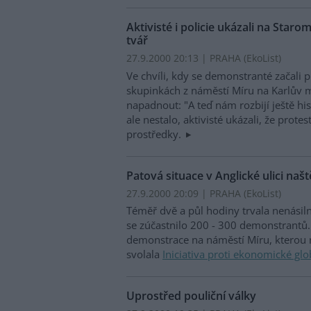
Aktivisté i policie ukázali na Sta
tvář
27.9.2000 20:13 | PRAHA (EkoList)
Ve chvíli, kdy se demonstranté začali
skupinkách z náměstí Míru na Karlův 
napadnout: "A teď nám rozbijí ještě his
ale nestalo, aktivisté ukázali, že prot
prostředky.
Patová situace v Anglické ulici naš
27.9.2000 20:09 | PRAHA (EkoList)
Téměř dvě a půl hodiny trvala nenásiln
se zúčastnilo 200 - 300 demonstrantů. 
demonstrace na náměstí Míru, kterou 
svolala
Iniciativa proti ekonomické glo
Uprostřed pouliční války