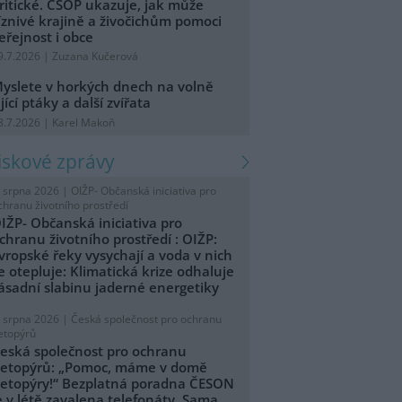
ritické. ČSOP ukazuje, jak může
íznivé krajině a živočichům pomoci
eřejnost i obce
9.7.2026 | Zuzana Kučerová
yslete v horkých dnech na volně
ijící ptáky a další zvířata
8.7.2026 | Karel Makoň
tiskové zprávy
. srpna 2026 |
OIŽP- Občanská iniciativa pro
chranu životního prostředí
IŽP- Občanská iniciativa pro
chranu životního prostředí : OIŽP:
vropské řeky vysychají a voda v nich
e otepluje: Klimatická krize odhaluje
ásadní slabinu jaderné energetiky
. srpna 2026 |
Česká společnost pro ochranu
etopýrů
eská společnost pro ochranu
etopýrů: „Pomoc, máme v domě
etopýry!“ Bezplatná poradna ČESON
e v létě zavalena telefonáty. Sama