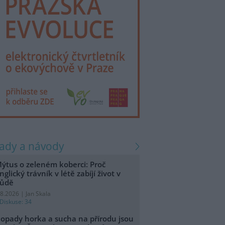
rady a návody
ýtus o zeleném koberci: Proč
nglický trávník v létě zabíjí život v
ůdě
.8.2026 | Jan Skala
Diskuse: 34
opady horka a sucha na přírodu jsou