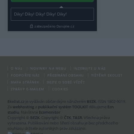
O NÁS
NOVINKY NA WEBU
INZERUJTE U NÁS
PODPOŘTE NÁS
PŘEBÍRÁNÍ OBSAHU
TIŠTĚNÝ EKOLIST
MAPA STRÁNEK
DEJTE O SOBĚ VĚDĚT
ZPRÁVY E-MAILEM
COOKIES
Ekolist.cz
je vydáván občanským sdružením
BEZK
. ISSN 1802-9019.
Za
webhosting
a
publikační systém TOOLKIT
děkujeme
Ecn
studiu
. Navštivte
Ecomonitor
.
Copyright ©
BEZK
. Copyright ©
ČTK
,
TASR
. Všechna práva
vyhrazena. Publikování nebo šíření obsahu je bez předchozího
souhlasu držitele autorských práv zakázáno.