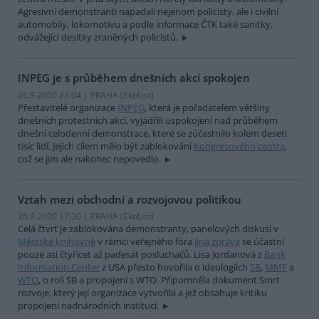
Agresivní demonstranti napadali nejenom policisty, ale i civilní
automobily, lokomotivu a podle informace ČTK také sanitky,
odvážející desítky zraněných policistů.
INPEG je s průběhem dnešních akcí spokojen
26.9.2000 22:04 | PRAHA (EkoList)
Přestavitelé organizace
INPEG
, která je pořadatelem většiny
dnešních protestních akcí, vyjádřili uspokojení nad průběhem
dnešní celodenní demonstrace, které se zúčastnilo kolem deseti
tisíc lidí. Jejich cílem mělo být zablokování
Kongresového centra
,
což se jim ale nakonec nepovedlo.
Vztah mezi obchodní a rozvojovou politikou
26.9.2000 17:30 | PRAHA (EkoList)
Celá čtvrť je zablokována demonstranty, panelových diskusí v
Městské knihovně
v rámci veřejného fóra
Jiná zpráva
se účastní
pouze asi čtyřicet až padesát posluchačů. Lisa Jordanová z
Bank
Information Center
z USA přesto hovořila o ideologiích
SB
,
MMF
a
WTO
, o roli SB a propojení s WTO. Připomněla dokument Smrt
rozvoje, který její organizace vytvořila a jež obsahuje kritiku
propojení nadnárodních institucí.