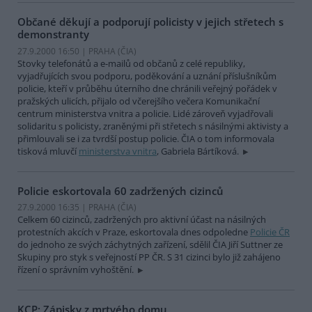
Občané děkují a podporují policisty v jejich střetech s
demonstranty
27.9.2000 16:50 | PRAHA (
ČIA
)
Stovky telefonátů a e-mailů od občanů z celé republiky,
vyjadřujících svou podporu, poděkování a uznání příslušníkům
policie, kteří v průběhu úterního dne chránili veřejný pořádek v
pražských ulicích, přijalo od včerejšího večera Komunikační
centrum ministerstva vnitra a policie. Lidé zároveň vyjadřovali
solidaritu s policisty, zraněnými při střetech s násilnými aktivisty a
přimlouvali se i za tvrdší postup policie. ČIA o tom informovala
tisková mluvčí
ministerstva vnitra
, Gabriela Bártíková.
Policie eskortovala 60 zadržených cizinců
27.9.2000 16:35 | PRAHA (
ČIA
)
Celkem 60 cizinců, zadržených pro aktivní účast na násilných
protestních akcích v Praze, eskortovala dnes odpoledne
Policie ČR
do jednoho ze svých záchytných zařízení, sdělil ČIA Jiří Suttner ze
Skupiny pro styk s veřejností PP ČR. S 31 cizinci bylo již zahájeno
řízení o správním vyhoštění.
KCP: Zápisky z mrtvého domu