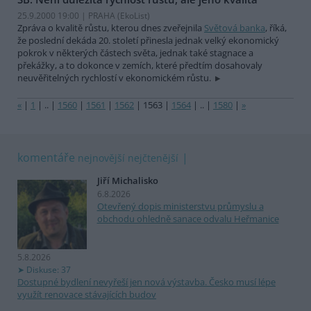
25.9.2000 19:00 | PRAHA (EkoList)
Zpráva o kvalitě růstu, kterou dnes zveřejnila
Světová banka
, říká,
že poslední dekáda 20. století přinesla jednak velký ekonomický
pokrok v některých částech světa, jednak také stagnace a
překážky, a to dokonce v zemích, které předtím dosahovaly
neuvěřitelných rychlostí v ekonomickém růstu.
«
|
1
|
..
|
1560
|
1561
|
1562
|
1563
|
1564
|
..
|
1580
|
»
komentáře
nejnovější
nejčtenější
Jiří Michalisko
6.8.2026
Otevřený dopis ministerstvu průmyslu a
obchodu ohledně sanace odvalu Heřmanice
5.8.2026
Diskuse: 37
Dostupné bydlení nevyřeší jen nová výstavba. Česko musí lépe
využít renovace stávajících budov