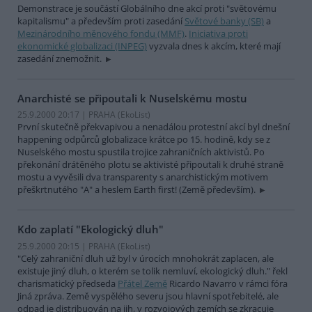
Demonstrace je součástí Globálního dne akcí proti "světovému
kapitalismu" a především proti zasedání
Světové banky (SB)
a
Mezinárodního měnového fondu (MMF)
.
Iniciativa proti
ekonomické globalizaci (INPEG)
vyzvala dnes k akcím, které mají
zasedání znemožnit.
Anarchisté se připoutali k Nuselskému mostu
25.9.2000 20:17 | PRAHA (EkoList)
První skutečně překvapivou a nenadálou protestní akcí byl dnešní
happening odpůrců globalizace krátce po 15. hodině, kdy se z
Nuselského mostu spustila trojice zahraničních aktivistů. Po
překonání drátěného plotu se aktivisté připoutali k druhé straně
mostu a vyvěsili dva transparenty s anarchistickým motivem
přeškrtnutého "A" a heslem Earth first! (Země především).
Kdo zaplatí "Ekologický dluh"
25.9.2000 20:15 | PRAHA (EkoList)
"Celý zahraniční dluh už byl v úrocích mnohokrát zaplacen, ale
existuje jiný dluh, o kterém se tolik nemluví, ekologický dluh." řekl
charismatický předseda
Přátel Země
Ricardo Navarro v rámci fóra
Jiná zpráva. Země vyspělého severu jsou hlavní spotřebitelé, ale
odpad je distribuován na jih, v rozvojových zemích se zkracuje