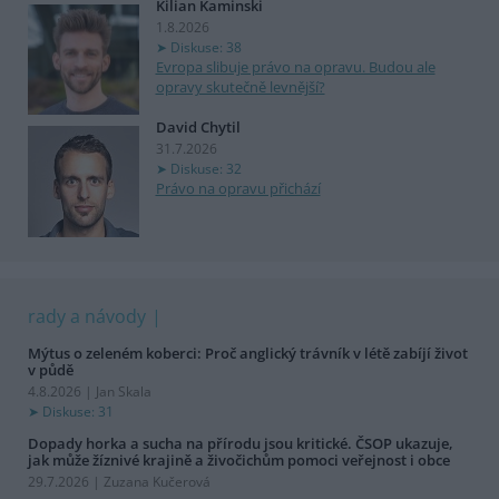
Kilian Kaminski
1.8.2026
Diskuse: 38
Evropa slibuje právo na opravu. Budou ale
opravy skutečně levnější?
David Chytil
31.7.2026
Diskuse: 32
Právo na opravu přichází
rady a návody
Mýtus o zeleném koberci: Proč anglický trávník v létě zabíjí život
v půdě
4.8.2026 | Jan Skala
Diskuse: 31
Dopady horka a sucha na přírodu jsou kritické. ČSOP ukazuje,
jak může žíznivé krajině a živočichům pomoci veřejnost i obce
29.7.2026 | Zuzana Kučerová