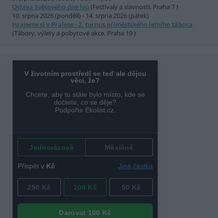
Oslava Světového dne lvů
(Festivaly a slavnosti, Praha 7 )
10. srpna 2026 (pondělí) - 14. srpna 2026 (pátek)
Hrajeme si v Pralese - 2. turnus příměstského letního tábora
(Tábory, výlety a pobytové akce, Praha 19 )