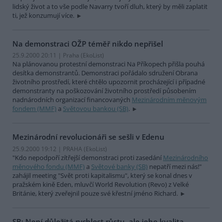
lidský život a to vše podle Navarry tvoří dluh, který by měli zaplatit
ti, jež konzumují více.
Na demonstraci OŽP téměř nikdo nepřišel
25.9.2000 20:11 | Praha (EkoList)
Na plánovanou protestní demonstraci Na Příkopech přišla pouhá
desítka demonstrantů. Demonstraci pořádalo sdružení Obrana
životního prostředí, které chtělo upozornit procházející i případné
demonstranty na poškozování životního prostředí působením
nadnárodních organizací financovaných
Mezinárodním měnovým
fondem (MMF)
a
Světovou bankou (SB)
.
Mezinárodní revolucionáři se sešli v Edenu
25.9.2000 19:12 | PRAHA (EkoList)
"Kdo nepodpoří zítřejší demonstraci proti zasedání
Mezinárodního
měnového fondu (MMF)
a
Světové banky (SB)
nepatří mezi nás!"
zahájil meeting "Svět proti kapitalismu", který se konal dnes v
pražském kině Eden, mluvčí World Revolution (Revo) z Velké
Británie, který zveřejnil pouze své křestní jméno Richard.
SB: Není důležitá rychlost růstu, ale jeho kvalita