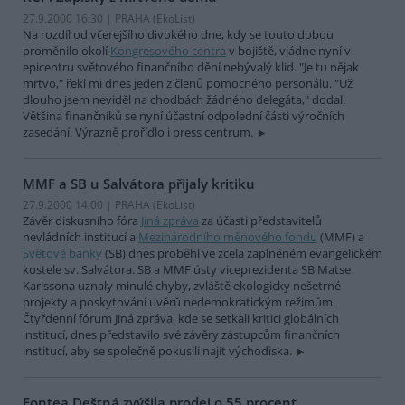
27.9.2000 16:30 | PRAHA (EkoList)
Na rozdíl od včerejšího divokého dne, kdy se touto dobou
proměnilo okolí
Kongresového centra
v bojiště, vládne nyní v
epicentru světového finančního dění nebývalý klid. "Je tu nějak
mrtvo," řekl mi dnes jeden z členů pomocného personálu. "Už
dlouho jsem neviděl na chodbách žádného delegáta," dodal.
Většina finančníků se nyní účastní odpolední části výročních
zasedání. Výrazně prořídlo i press centrum.
MMF a SB u Salvátora přijaly kritiku
27.9.2000 14:00 | PRAHA (EkoList)
Závěr diskusního fóra
Jiná zpráva
za účasti představitelů
nevládních institucí a
Mezinárodního měnového fondu
(MMF) a
Světové banky
(SB) dnes proběhl ve zcela zaplněném evangelickém
kostele sv. Salvátora. SB a MMF ústy viceprezidenta SB Matse
Karlssona uznaly minulé chyby, zvláště ekologicky nešetrné
projekty a poskytování uvěrů nedemokratickým režimům.
Čtyřdenní fórum Jiná zpráva, kde se setkali kritici globálních
institucí, dnes představilo své závěry zástupcům finančních
institucí, aby se společně pokusili najít východiska.
Fontea Deštná zvýšila prodej o 55 procent