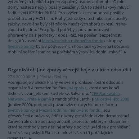
vytvořených barikád a jeden zapálený osobní automobil. Okolní
domy naštěstí nebyly požáry zasaženy. ČIA to sdělil tiskový mluvčí
ředitelství HSZ Zdeněk Ráž. Pro zvýšení akceschopnosti posílil v
průběhu úterý HZS hl. m. Prahy jednotky o techniku a příslušníky
zálohy. Povolány byly též zálohy hasičských sborů okresů Praha-
západ a Kladno. "Pro případ potřeby jsou v pohotovosti
připraveny další jednotky," dodal Ráž. Na posílení bezpečnosti
delegátů zasedání
Mezinárodního měnového fondu
a skupiny
Světové banky
byla v podvečerních hodinách vytvořena i dočasná
mobilní požární stanice na pražském Výstavišti, doplnil mluvčí.
Organizátoři Jiné zprávy včerejší boje v ulicích odsoudili
27.9.2000 08:15 | PRAHA (EkoList)
Včerejší boje v ulicích Prahy ve svém prohlášení ostře odsoudili
organizátoři Alternativního fóra
Jiná zpráva
, které dnes končí
diskusí v evangelickém kostele sv. Salvátora. "
CEE Bankwatch
Network
,
Přátelé Země
(Friends of the Earth) a
Milostivé léto 2000
(Jubilee 2000), podporují požadavky na urychlenou reformu
Světové banky
a
Mezinárodního měnového fondu
. Jsou
přesvědčeni o právu vyjádřit názory prostřednictvím demonstrací.
Zároveň ale ostře odsuzují zneužití protestu některými skupinami,
které se rozhodly pro násilné střety s policii," uvádí se v prohlášení,
které včera poskytli EkoListu mluvčí všech tří pořádajících
organizací.