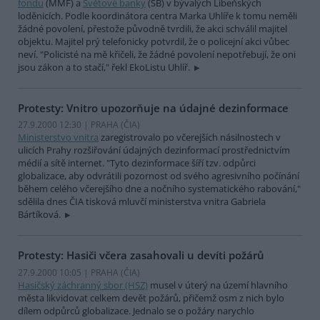
fondu
(MMF) a
Světové banky
(SB) v bývalých Libeňských
loděnicích. Podle koordinátora centra Marka Uhlíře k tomu neměli
žádné povolení, přestože původně tvrdili, že akci schválil majitel
objektu. Majitel prý telefonicky potvrdil, že o policejní akci vůbec
neví. "Policisté na mě křičeli, že žádné povolení nepotřebují, že oni
jsou zákon a to stačí," řekl EkoListu Uhlíř.
Protesty: Vnitro upozorňuje na údajné dezinformace
27.9.2000 12:30 | PRAHA (
ČIA
)
Ministerstvo vnitra
zaregistrovalo po včerejších násilnostech v
ulicích Prahy rozšiřování údajných dezinformací prostřednictvím
médií a sítě internet. "Tyto dezinformace šíří tzv. odpůrci
globalizace, aby odvrátili pozornost od svého agresivního počínání
během celého včerejšího dne a nočního systematického rabování,"
sdělila dnes ČIA tisková mluvčí ministerstva vnitra Gabriela
Bártíková.
Protesty: Hasiči včera zasahovali u devíti požárů
27.9.2000 10:05 | PRAHA (
ČIA
)
Hasičský záchranný sbor (HSZ)
musel v úterý na území hlavního
města likvidovat celkem devět požárů, přičemž osm z nich bylo
dílem odpůrců globalizace. Jednalo se o požáry narychlo