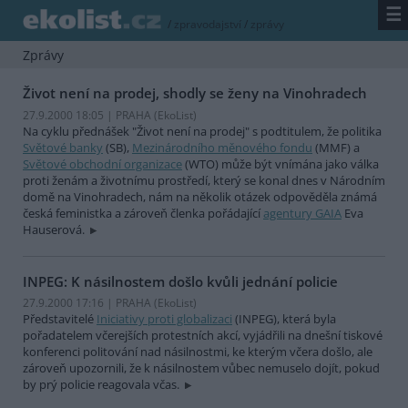
☰
/
zpravodajství
/
zprávy
Zprávy
Život není na prodej, shodly se ženy na Vinohradech
27.9.2000 18:05 | PRAHA (EkoList)
Na cyklu přednášek "Život není na prodej" s podtitulem, že politika
Světové banky
(SB),
Mezinárodního měnového fondu
(MMF) a
Světové obchodní organizace
(WTO) může být vnímána jako válka
proti ženám a životnímu prostředí, který se konal dnes v Národním
domě na Vinohradech, nám na několik otázek odpověděla známá
česká feministka a zároveň členka pořádající
agentury GAIA
Eva
Hauserová.
INPEG: K násilnostem došlo kvůli jednání policie
27.9.2000 17:16 | PRAHA (EkoList)
Představitelé
Iniciativy proti globalizaci
(INPEG), která byla
pořadatelem včerejších protestních akcí, vyjádřili na dnešní tiskové
konferenci politování nad násilnostmi, ke kterým včera došlo, ale
zároveň upozornili, že k násilnostem vůbec nemuselo dojít, pokud
by prý policie reagovala včas.