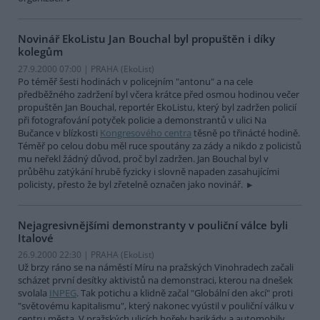
Novinář EkoListu Jan Bouchal byl propuštěn i díky
kolegům
27.9.2000 07:00 | PRAHA (EkoList)
Po téměř šesti hodinách v policejním "antonu" a na cele
předběžného zadržení byl včera krátce před osmou hodinou večer
propuštěn Jan Bouchal, reportér EkoListu, který byl zadržen policií
při fotografování potyček policie a demonstrantů v ulici Na
Bučance v blízkosti
Kongresového centra
těsně po třinácté hodině.
Téměř po celou dobu měl ruce spoutány za zády a nikdo z policistů
mu neřekl žádný důvod, proč byl zadržen. Jan Bouchal byl v
průběhu zatýkání hrubě fyzicky i slovně napaden zasahujícími
policisty, přesto že byl zřetelně označen jako novinář.
Nejagresivnějšími demonstranty v pouliční válce byli
Italové
26.9.2000 22:30 | PRAHA (EkoList)
Už brzy ráno se na náměstí Míru na pražských Vinohradech začali
scházet první desítky aktivistů na demonstraci, kterou na dnešek
svolala
INPEG
. Tak potichu a klidně začal "Globální den akcí" proti
"světovému kapitalismu", který nakonec vyústil v pouliční válku v
centru města. V pražských ulicích hořely barikády a automobily.