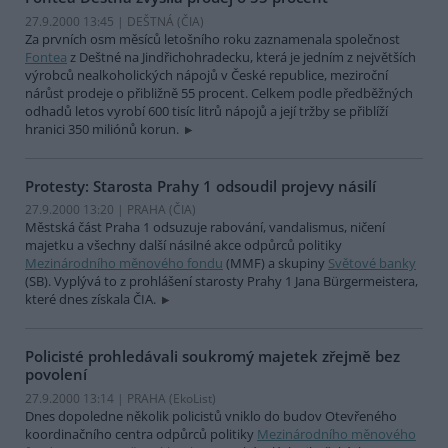
27.9.2000 13:45 | DEŠTNÁ (
ČIA
)
Za prvních osm měsíců letošního roku zaznamenala společnost
Fontea
z Deštné na Jindřichohradecku, která je jedním z největších
výrobců nealkoholických nápojů v České republice, meziroční
nárůst prodeje o přibližně 55 procent. Celkem podle předběžných
odhadů letos vyrobí 600 tisíc litrů nápojů a její tržby se přiblíží
hranici 350 miliónů korun.
Protesty: Starosta Prahy 1 odsoudil projevy násilí
27.9.2000 13:20 | PRAHA (
ČIA
)
Městská část Praha 1 odsuzuje rabování, vandalismus, ničení
majetku a všechny další násilné akce odpůrců politiky
Mezinárodního měnového fondu
(MMF) a skupiny
Světové banky
(SB). Vyplývá to z prohlášení starosty Prahy 1 Jana Bürgermeistera,
které dnes získala ČIA.
Policisté prohledávali soukromý majetek zřejmě bez
povolení
27.9.2000 13:14 | PRAHA (EkoList)
Dnes dopoledne několik policistů vniklo do budov Otevřeného
koordinačního centra odpůrců politiky
Mezinárodního měnového