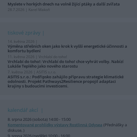
Myslete v horkých dnech na volně žijící ptáky a další zvířata
28.7.2026 | Karel Makoň
tiskové zprávy
14. května 2026 |
Výměna střešních oken jako krok k vyšší energetické účinnosti a
komfortu bydlení
11. května 2026 |
Vrchlabí do toho!
Vrchlabí do toho!: Vrchlabí do toho! chce vyhrát volby. Nabízí
Lukáše Teplého jako nového starostu
7. května 2026 |
ASITIS s.r.o.
ASITIS s.r.o.: Podřipsko zahájilo přípravu strategie klimatické
odolnosti. Projekt Pathways2Resilience propojil adaptaci
krajiny s budoucími investicemi.
kalendář akcí
8. srpna 2026 (sobota) 14:00 - 15:00
Komentované prohlídky výstavy Rostlinná Odysea
(Přednášky a
diskuse, )
9. srpna 2026 (neděle) 10:00 - 16:00