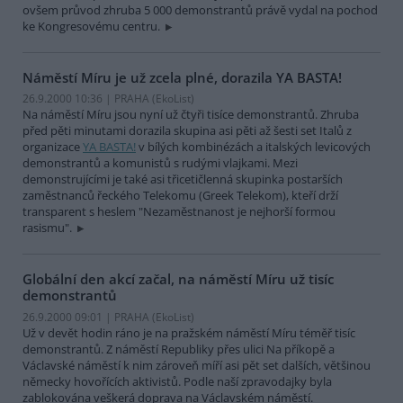
ovšem průvod zhruba 5 000 demonstrantů právě vydal na pochod
ke Kongresovému centru.
Náměstí Míru je už zcela plné, dorazila YA BASTA!
26.9.2000 10:36 | PRAHA (EkoList)
Na náměstí Míru jsou nyní už čtyři tisíce demonstrantů. Zhruba
před pěti minutami dorazila skupina asi pěti až šesti set Italů z
organizace
YA BASTA!
v bílých kombinézách a italských levicových
demonstrantů a komunistů s rudými vlajkami. Mezi
demonstrujícími je také asi třicetičlenná skupinka postarších
zaměstnanců řeckého Telekomu (Greek Telekom), kteří drží
transparent s heslem "Nezaměstnanost je nejhorší formou
rasismu".
Globální den akcí začal, na náměstí Míru už tisíc
demonstrantů
26.9.2000 09:01 | PRAHA (EkoList)
Už v devět hodin ráno je na pražském náměstí Míru téměř tisíc
demonstrantů. Z náměstí Republiky přes ulici Na příkopě a
Václavské náměstí k nim zároveň míří asi pět set dalších, většinou
německy hovořících aktivistů. Podle naší zpravodajky byla
zablokována veškerá doprava na Václavském náměstí.