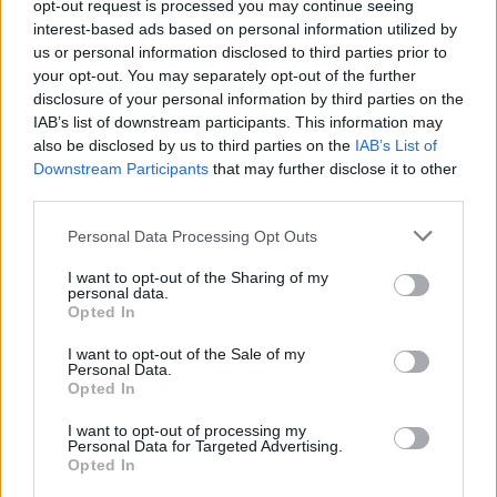
konfliktu
opt-out request is processed you may continue seeing
interest-based ads based on personal information utilized by
26.9.2000 14:30 | PRAHA (EkoList)
Roli
Světové banky
a dalších mezinárodních finančních institucí při
us or personal information disclosed to third parties prior to
poválečné obnově zemí bývalé Jugoslávie byl věnován druhý panel
your opt-out. You may separately opt-out of the further
fóra
Jiná zpráva
v
Městské knihovně
. Ivona Malbasic z organizace
disclosure of your personal information by third parties on the
CEE Bankwatch Network
uvedla, že nálety
NATO
na Jugoslávii a
IAB’s list of downstream participants. This information may
bombardování továren u Dunaje, způsobily ekologické škody v
also be disclosed by us to third parties on the
IAB’s List of
jeho povodí.
Downstream Participants
that may further disclose it to other
third parties.
Kongresové centrum připomíná válečné ležení
Personal Data Processing Opt Outs
26.9.2000 14:20 | PRAHA (EkoList)
Jako obklíčená poslední výspa světových finančníků vypadá
I want to opt-out of the Sharing of my
Kongresové centrum. Kolem dokola celé nově zrekonstruované
personal data.
budovy stojí stovky doslova "obrněných" policistů s helmami,
Opted In
které připomínají filmy o kosmonautech, s ochrannými štíty, které
vyvolávají vzpomínku na listopadové události roku 1989, s botami,
I want to opt-out of the Sale of my
jež spíše připomínají lyžařské "přezkáče" a s kryty holenních kostí a
Personal Data.
loktů, kterými připomínají hokejisty.
Opted In
I want to opt-out of processing my
Havel vzkázal finančníkům: začněte přemýšlet o jiném
Personal Data for Targeted Advertising.
žebříčku hodnot
Opted In
26.9.2000 14:00 | PRAHA (EkoList)