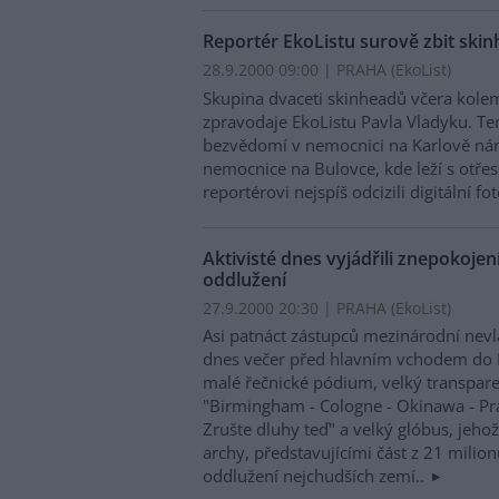
Reportér EkoListu surově zbit ski
28.9.2000 09:00 | PRAHA (EkoList)
Skupina dvaceti skinheadů včera kole
zpravodaje EkoListu Pavla Vladyku. Te
bezvědomí v nemocnici na Karlově nám
nemocnice na Bulovce, kde leží s otře
reportérovi nejspíš odcizili digitální f
Aktivisté dnes vyjádřili znepokoje
oddlužení
27.9.2000 20:30 | PRAHA (EkoList)
Asi patnáct zástupců mezinárodní nev
dnes večer před hlavním vchodem do 
malé řečnické pódium, velký transpar
"Birmingham - Cologne - Okinawa - Pr
Zrušte dluhy teď" a velký glóbus, jeho
archy, představujícími část z 21 milion
oddlužení nejchudších zemí..