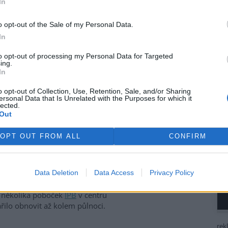
In
ivem EkoListu
o opt-out of the Sale of my Personal Data.
In
 úterý 26. září, kdy se
hraniční anarchisté a mladí
to opt-out of processing my Personal Data for Targeted
ing.
sové centrum
, kde právě
In
ního zasedání
Světové banky
u (MMF)
. Demonstranti se
o opt-out of Collection, Use, Retention, Sale, and/or Sharing
 jeden skončil na Nuselském
ersonal Data that Is Unrelated with the Purposes for which it
lected.
náměstí pod Vyšehrad. V
Out
ěný dav zaútočil dlažebními
 lahvemi na policisty, kteří
OPT OUT FROM ALL
CONFIRM
ru snažili zabránit. Pouliční
odinách, kdy profesionální
lsky, zničili výlohy a vybavení
Data Deletion
Data Access
Privacy Policy
áměstí a rozbily výlohy
Václavském náměstí, prodejny
a několika poboček
IPB
v centru
ařilo obnovit až kolem půlnoci.
rek