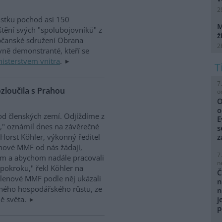
2
ůstku pochod asi 150
M
tění svých "spolubojovníků" z
ž
Občanské sdružení Obrana
2
avně demonstranté, kteří se
isterstvem vnitra
.
7
zloučila s Prahou
o
O
o
d členských zemí. Odjíždíme z
E
," oznámil dnes na závěrečné
s
Horst Köhler, výkonný ředitel
z
enové MMF od nás žádají,
7
em a abychom nadále pracovali
n
okroku," řekl Köhler na
Č
Členové MMF podle něj ukázali
n
lného hospodářského růstu, ze
n
ě světa.
j
p