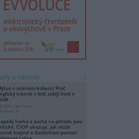
rady a návody
ýtus o zeleném koberci: Proč
nglický trávník v létě zabíjí život v
ůdě
.8.2026 | Jan Skala
Diskuse: 34
opady horka a sucha na přírodu jsou
ritické. ČSOP ukazuje, jak může
íznivé krajině a živočichům pomoci
eřejnost i obce