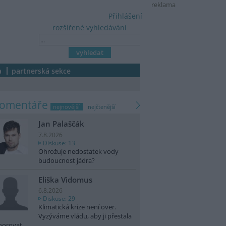
reklama
Přihlášení
rozšířené vyhledávání
a
partnerská sekce
komentáře
nejnovější
nejčtenější
Jan Palaščák
7.8.2026
Diskuse: 13
Ohrožuje nedostatek vody
budoucnost jádra?
Eliška Vidomus
6.8.2026
Diskuse: 29
Klimatická krize není over.
Vyzýváme vládu, aby ji přestala
norovat