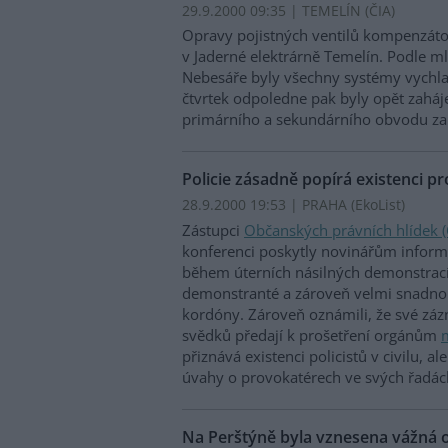
29.9.2000 09:35 | TEMELÍN (
ČIA
)
Opravy pojistných ventilů kompenzáto
v Jaderné elektrárně Temelín. Podle m
Nebesáře byly všechny systémy vychlaz
čtvrtek odpoledne pak byly opět zaháj
primárního a sekundárního obvodu za
Policie zásadně popírá existenci p
28.9.2000 19:53 | PRAHA (EkoList)
Zástupci
Občanských právních hlídek 
konferenci poskytly novinářům informac
během úterních násilných demonstrací 
demonstranté a zároveň velmi snadno 
kordóny. Zároveň oznámili, že své záz
svědků předají k prošetření orgánům
m
přiznává existenci policistů v civilu, a
úvahy o provokatérech ve svých řadá
Na Perštýně byla vznesena vážná ob