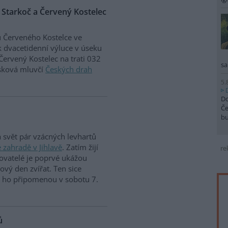
 Starkoč a Červený Kostelec
 Červeného Kostelce ve
k dvacetidenní výluce v úseku
Červený Kostelec na trati 032
sa
isková mluvčí
Českých drah
5.
Do
Če
b
a svět pár vzácných levhartů
 zahradě v Jihlavě
. Zatím žijí
re
ovatelé je poprvé ukážou
tový den zvířat. Ten sice
si ho připomenou v sobotu 7.
ů