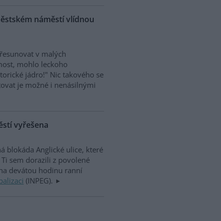
roměstském náměstí vlídnou
 přesunovat v malých
most, mohlo leckoho
torické jádro!" Nic takového se
estovat je možné i nenásilnými
těstí vyřešena
á blokáda Anglické ulice, které
Ti sem dorazili z povolené
na devátou hodinu ranní
balizaci
(INPEG).