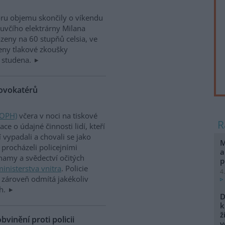
ru objemu skončily o víkendu
luvčího elektrárny Milana
eny na 60 stupňů celsia, ve
eny tlakové zkoušky
 studena.
rovokatérů
(OPH)
včera v noci na tiskové
e o údajné činnosti lidí, kteří
vypadali a chovali se jako
M
procházeli policejními
a
namy a svědectví očitých
p
inisterstva vnitra
. Policie
4
le zároveň odmítá jakékoliv
ch.
D
k
ž
vinění proti policii
v