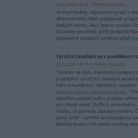
28.9.2000 18:20 | PRAHA (EkoList)
Ve čtyři hodiny odpoledne vyrazil z M
demonstrantů, kteří požadovali propuš
českých věznic. Akci, kterou svolalo 
životního prostředí, přišli podpořit hl
dopoledne zúčastnili protestu před
min
Výroční zasedání se s povděkem ro
28.9.2000 18:17 | PRAHA (EkoList)
"Dostalo se nám, maximální podpory o
pražského výročního zasedání posíleni
tiskové konferenci Výročních zasedání 
Mezinárodního měnového fondu
. "Čl
abychom pokračovali v procesu refor
pro chudé země. Došlo k obrovskému p
otázku, co přinesla zasedání nového. 
jasný směr - zaměřit se na podporu si
kterého budou mít užitek všechny zem