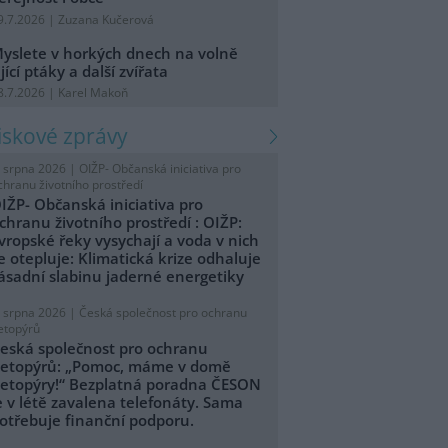
9.7.2026 | Zuzana Kučerová
yslete v horkých dnech na volně
ijící ptáky a další zvířata
8.7.2026 | Karel Makoň
tiskové zprávy
. srpna 2026 |
OIŽP- Občanská iniciativa pro
chranu životního prostředí
IŽP- Občanská iniciativa pro
chranu životního prostředí : OIŽP:
vropské řeky vysychají a voda v nich
e otepluje: Klimatická krize odhaluje
ásadní slabinu jaderné energetiky
. srpna 2026 |
Česká společnost pro ochranu
etopýrů
eská společnost pro ochranu
etopýrů: „Pomoc, máme v domě
etopýry!“ Bezplatná poradna ČESON
e v létě zavalena telefonáty. Sama
otřebuje finanční podporu.