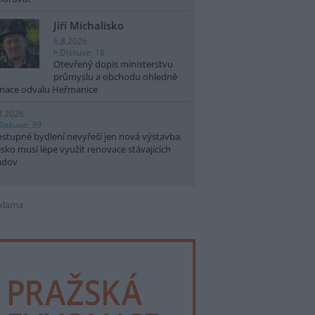
Jiří Michalisko
6.8.2026
Diskuse: 18
Otevřený dopis ministerstvu
průmyslu a obchodu ohledně
nace odvalu Heřmanice
8.2026
Diskuse: 39
stupné bydlení nevyřeší jen nová výstavba.
sko musí lépe využít renovace stávajících
udov
klama