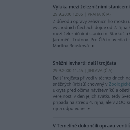
Výluka mezi železničními stanicemi
29.9.2000 12:05 | PRAHA (
ČIA
)
Z důvodu opravy železničního mostu u
východních Čechách dojde od 2. října 
mezi železničními stanicemi Starkoč a 
Jaroměř - Trutnov. Pro ČIA to uvedla t
Martina Rousková.
Sněžní levharti: další trojčata
29.9.2000 11:45 | JIHLAVA (
ČIA
)
Další trojčata přivedl v těchto dnech n
sněžných (irbisů) chovaný v
Zoologické
ukryta před očima návštěvníků a ošetř
veřejnosti v den jejich svátku tedy Svě
připadá na středu 4. října, ale v ZOO 
října odpoledne.
V Temelíně dokončili opravu ventil