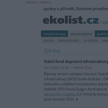
reklama
reklama
zprávy o přírodě, životním prostřed
/
zp
titulní strana
zpravodajství
public
zprávy
tiskové zprávy
co píší jiní
spe
Zprávy
Státní fond dopravní infrastruktur
29.9.2000 15:00 | PRAHA (
ČIA
)
Říjnový termín zahájení činnosti Státn
infrastruktury (SFDI) bude dodržen. ČIA
tiskového oddělení ministerstva dopra
ředitele SFDI Pavla Švagra fond dosud 
národního majetku
2,5 miliardy korun,
plné činnosti SFDI.