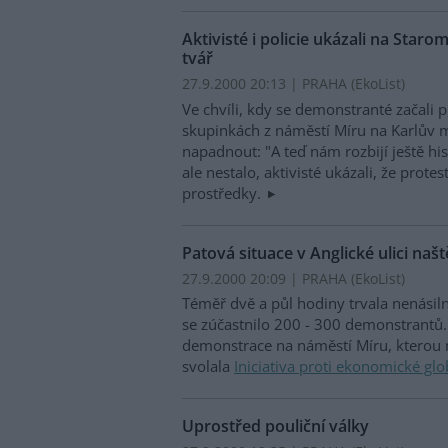
Aktivisté i policie ukázali na Sta
tvář
27.9.2000 20:13 | PRAHA (EkoList)
Ve chvíli, kdy se demonstranté začali
skupinkách z náměstí Míru na Karlův 
napadnout: "A teď nám rozbijí ještě his
ale nestalo, aktivisté ukázali, že prot
prostředky.
Patová situace v Anglické ulici naš
27.9.2000 20:09 | PRAHA (EkoList)
Téměř dvě a půl hodiny trvala nenásiln
se zúčastnilo 200 - 300 demonstrantů. 
demonstrace na náměstí Míru, kterou 
svolala
Iniciativa proti ekonomické glo
Uprostřed pouliční války