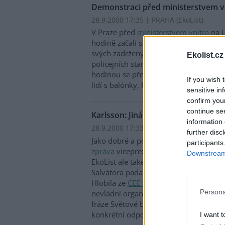
Demonstraci před ministerstvem vni
28.9.2000 17:35 | PRAHA (EkoList)
V Praze před
ministerstvem vnitra
na L
hodině začali shromažďovat demonstra
svých zadržených kamarádů a vyšetřen
Ekolist.cz
policejních stanicích a údajné policejní
hodinou se před vchodem do ministers
If you wish 
lidí s balónky, bubínky a jinými hudeb
sensitive in
confirm you
continue se
Karlsson: Jiná zpráva byla zajímavá
information 
28.9.2000 17:33 | PRAHA (EkoList)
further disc
Jako dobré a pozitivní označil své doj
participants
zpráva
viceprezident
Světové banky
Ma
Downstream 
EkoList ale také přiznal, že během závě
Salvátora padala silná slova. Na druho
Hlobila ze
CEE Bankwatch Network
, ž
Persona
nevládní organizace si v panelové disk
fráze Světové banky i
Mezinárodního 
konkrétní odpovědi.
I want t