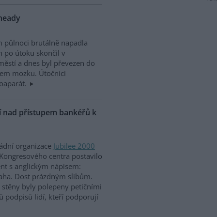
nheady
m půlnoci brutálně napadla
n po útoku skončil v
ěstí a dnes byl převezen do
sem mozku. Útočníci
otoaparát.
ní nad přístupem bankéřů k
ládní organizace
Jubilee 2000
Kongresového centra postavilo
ent s anglickým nápisem:
aha. Dost prázdným slibům.
ž stěny byly polepeny petičními
ů podpisů lidí, kteří podporují