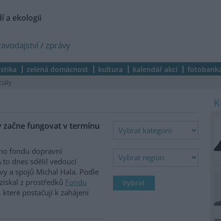
í a ekologii
ravodajství
/
zprávy
istika
zelená domácnost
kultura
kalendář akcí
fotobank
ciály
y začne fungovat v termínu
ího fondu dopravní
 to dnes sdělil vedoucí
vy a spojů Michal Hala. Podle
získal z prostředků
Fondu
 které postačují k zahájení
ig