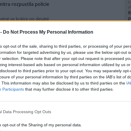
6
tra rozpustila policie
p
R
p
etné se krátce po desáté
l
nti požadující propuštění
í údajných excesů na
 -
Do Not Process My Personal Information
 brutality. Před jedenáctou
tva shromáždilo asi dvě stě
to opt-out of the sale, sharing to third parties, or processing of your per
ními nástroji.
formation for targeted advertising by us, please use the below opt-out s
8
r selection. Please note that after your opt-out request is processed y
K
eing interest-based ads based on personal information utilized by us or
 a konstruktivní
O
disclosed to third parties prior to your opt-out. You may separately opt-
9
losure of your personal information by third parties on the IAB’s list of
O
my z alternativního fóra
Jiná
. This information may also be disclosed by us to third parties on the
IA
s
ts Karlsson. Exkluzivně pro
Participants
that may further disclose it to other third parties.
rečné diskuse v kostele sv.
1
u stranu odmítl tvrzení Petra
(
e by byl zaražen tím, že
H
p
l Data Processing Opt Outs
usi nenechaly líbit obecné
a
měnového fondu
, a chtěly
o opt-out of the Sharing of my personal data.