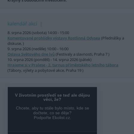
krajiny s budoucími investicemi.
kalendář akcí
8. srpna 2026 (sobota) 14:00 - 15:00
Komentované prohlídky výstavy Rostlinná Odysea
(Přednášky a
diskuse, )
9. srpna 2026 (neděle) 10:00 - 16:00
Oslava Světového dne lvů
(Festivaly a slavnosti, Praha 7 )
10. srpna 2026 (pondělí) - 14. srpna 2026 (pátek)
Hrajeme si v Pralese - 2. turnus příměstského letního tábora
(Tábory, výlety a pobytové akce, Praha 19 )