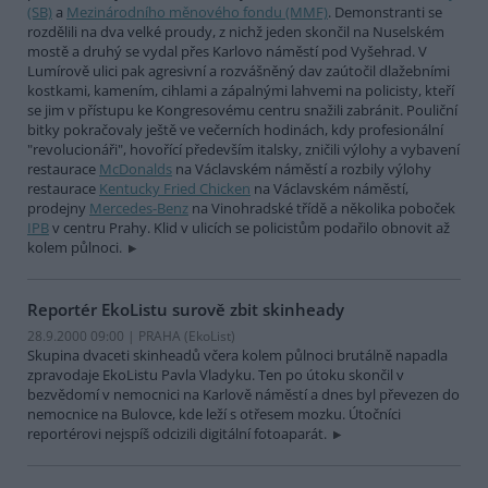
(SB)
a
Mezinárodního měnového fondu (MMF)
. Demonstranti se
rozdělili na dva velké proudy, z nichž jeden skončil na Nuselském
mostě a druhý se vydal přes Karlovo náměstí pod Vyšehrad. V
Lumírově ulici pak agresivní a rozvášněný dav zaútočil dlažebními
kostkami, kamením, cihlami a zápalnými lahvemi na policisty, kteří
se jim v přístupu ke Kongresovému centru snažili zabránit. Pouliční
bitky pokračovaly ještě ve večerních hodinách, kdy profesionální
"revolucionáři", hovořící především italsky, zničili výlohy a vybavení
restaurace
McDonalds
na Václavském náměstí a rozbily výlohy
restaurace
Kentucky Fried Chicken
na Václavském náměstí,
prodejny
Mercedes-Benz
na Vinohradské třídě a několika poboček
IPB
v centru Prahy. Klid v ulicích se policistům podařilo obnovit až
kolem půlnoci.
Reportér EkoListu surově zbit skinheady
28.9.2000 09:00 | PRAHA (EkoList)
Skupina dvaceti skinheadů včera kolem půlnoci brutálně napadla
zpravodaje EkoListu Pavla Vladyku. Ten po útoku skončil v
bezvědomí v nemocnici na Karlově náměstí a dnes byl převezen do
nemocnice na Bulovce, kde leží s otřesem mozku. Útočníci
reportérovi nejspíš odcizili digitální fotoaparát.