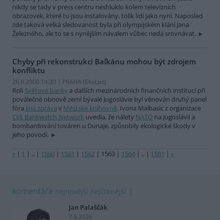
nikdy se tady v press centru neshluklo kolem televizních
obrazovek, které tu jsou instalovány, tolik lidí jako nyní. Naposled
zde taková velká sledovanost byla při olympijském klání Jana
Železného, ale to se s nynějším návalem vůbec nedá srovnávat.
Chyby při rekonstrukci Balkánu mohou být zdrojem
konfliktu
26.9.2000 14:30 | PRAHA (EkoList)
Roli
Světové banky
a dalších mezinárodních finančních institucí při
poválečné obnově zemí bývalé Jugoslávie byl věnován druhý panel
fóra
Jiná zpráva
v
Městské knihovně
. Ivona Malbasic z organizace
CEE Bankwatch Network
uvedla, že nálety
NATO
na Jugoslávii a
bombardování továren u Dunaje, způsobily ekologické škody v
jeho povodí.
«
|
1
|
..
|
1560
|
1561
|
1562
|
1563
|
1564
|
..
|
1581
|
»
komentáře
nejnovější
nejčtenější
Jan Palaščák
7.8.2026