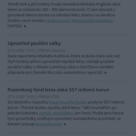
Téměř dvě a půl hodiny trvala nenásilná blokáda Anglické ulice,
které se zúčastnilo 200 - 300 demonstrantů. Ti sem dorazili z
povolené demonstrace na náměstí Míru, kterou na devátou
hodinu ranní svolala
Iniciativa proti ekonomické globalizaci
(INPEG).
Uprostřed pouliční války
27.9.2000 19:35 | PRAHA (EkoList)
Naše reportérka Markéta Kutilová, která strávila včera více než
čtyři hodiny přímo uprostřed největší bitvy včerejší pražské
pouliční války v oblasti Lumírovy ulice a Ostrčilova náměstí,
připravila pro čtenáře EkoListu autentickou reportáž:
Pozemkový fond letos získá 557 milionů korun
27.9.2000 19:20 | PRAHA (
ČIA
)
Do letošního rozpočtu
Pozemkového fondu
poplyne 557 milionů
korun. "Peníze budou využity ještě letos," řekl novinářům po
jednání kabinetu
ministr zemědělství
Jan Fencl. Podle Jana Fencla
tyto prostředky směřují k vytvoření standardního prostředí, ve
kterém pracuje
Evropská unie
.