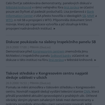
Celá čtvrť je zablokována demonstranty, panelových diskusí v
Městské knihovně
v rámci veřejného fóra
Jiná zpráva
se účastní
pouze asi čtyřicet až padesát posluchačů. Lisa Jordanová z
Bank
Information Center
z USA přesto hovořila o ideologiích
SB
,
MMF
a
WTO
, o roli SB a propojení s WTO. Připomněla dokument Smrt
rozvoje, který její organizace vytvořila a jež obsahuje kritiku
propojení nadnárodních institucí.
Diskuse poukázala na slabiny Inspekčního panelu SB
26.9.2000 17:00 | PRAHA (EkoList)
Demonstrace před
Kongresovým centrem
znemožnila Jimu
McNielovi z Inspekčního panelu
Světové banky
zúčastnit se
diskuse o této instituci na fóru
Jiná zpráva
v Městské knihovně.
Tiskové středisko v Kongresovém centru napjatě
sleduje události v ulicích
26.9.2000 16:53 | PRAHA (EkoList)
Pomalu se mění atmosféra v tiskovém středisku v Kongresovém
centru. Novináři napjatě sledují vysílání televizní stanice
CNN
, která
přináší pravidelně aktuální zpravodajství z pražských ulic. Otřesné
obrázky slzným plynem zahalených bitek mezi demonstranty a
policisty proměnily atmosféru mezi samotnými novináři. Ještě