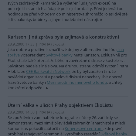
svých zadržených kamarádů a vyšetření údajných excesů na
policejních stanicích a údajné policejní brutality. Před jedenáctou
hodinou se před vchodem do ministerstva shromáždilo asi dvě stě
lidí s balónky, bubínky a jinými hudebními nástroji.
Karlsson: Jiná zpráva byla zajímavá a konstruktivní
28.9.2000 17:33 | PRAHA (EkoList)
Jako dobré a pozitivní označil své dojmy z alternativního fóra
Jiná
zpráva
viceprezident
Světové banky
Mats Karlsson. Exkluzivně pro
EkoList ale také přiznal, že během závěrečné diskuse v kostele sv.
Salvátora padala silná slova. Na druhou stranu odmítl tvrzení Petra
Hlobila ze
CEE Bankwatch Network
, že by byl zaražen tím, že
nevládní organizace si v panelové diskusi nenechaly líbit obecné
fráze Světové banky i
Mezinárodního měnového fondu
, a chtěly
konkrétní odpovědi.
Úterní válka v ulicích Prahy objektivem EkoListu
28.9.2000 14:50 | PRAHA (EkoList)
Se zpožděním vám nabízíme fotografie z úterý 26. září, kdy se
demonstranti, mezi nimiž převládali zahraniční anarchisté a mladí
komunisté, pokusili zaútočit na
Kongresové centrum
, kde právě
probíhal zahajovací ceremoniál Výročního zasedání
Světové banky