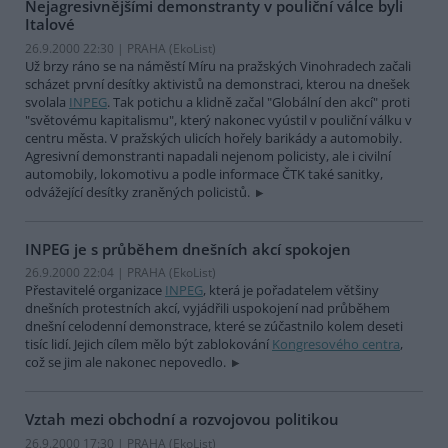
Nejagresivnějšími demonstranty v pouliční válce byli
Italové
26.9.2000 22:30 | PRAHA (EkoList)
Už brzy ráno se na náměstí Míru na pražských Vinohradech začali
scházet první desítky aktivistů na demonstraci, kterou na dnešek
svolala
INPEG
. Tak potichu a klidně začal "Globální den akcí" proti
"světovému kapitalismu", který nakonec vyústil v pouliční válku v
centru města. V pražských ulicích hořely barikády a automobily.
Agresivní demonstranti napadali nejenom policisty, ale i civilní
automobily, lokomotivu a podle informace ČTK také sanitky,
odvážející desítky zraněných policistů.
INPEG je s průběhem dnešních akcí spokojen
26.9.2000 22:04 | PRAHA (EkoList)
Přestavitelé organizace
INPEG
, která je pořadatelem většiny
dnešních protestních akcí, vyjádřili uspokojení nad průběhem
dnešní celodenní demonstrace, které se zúčastnilo kolem deseti
tisíc lidí. Jejich cílem mělo být zablokování
Kongresového centra
,
což se jim ale nakonec nepovedlo.
Vztah mezi obchodní a rozvojovou politikou
26.9.2000 17:30 | PRAHA (EkoList)