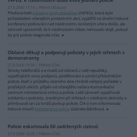
INPEG: K násilnostem došlo kvůli jednání policie
27.9.2000 17:16 | PRAHA (EkoList)
Představitelé
Iniciativy proti globalizaci
(INPEG), která byla
pořadatelem včerejších protestních akcí, vyjádřili na dnešní tiskové
konferenci politování nad násilnostmi, ke kterým včera došlo, ale
zároveň upozornili, že k násilnostem vůbec nemuselo dojít, pokud
by prý policie reagovala včas.
Občané děkují a podporují policisty v jejich střetech s
demonstranty
27.9.2000 16:50 | PRAHA (
ČIA
)
Stovky telefonátů a e-mailů od občanů z celé republiky,
vyjadřujících svou podporu, poděkování a uznání příslušníkům
policie, kteří v průběhu úterního dne chránili veřejný pořádek v
pražských ulicích, přijalo od včerejšího večera Komunikační
centrum ministerstva vnitra a policie. Lidé zároveň vyjadřovali
solidaritu s policisty, zraněnými při střetech s násilnými aktivisty a
přimlouvali se i za tvrdší postup policie. ČIA o tom informovala
tisková mluvčí
ministerstva vnitra
, Gabriela Bártíková.
Policie eskortovala 60 zadržených cizinců
27.9.2000 16:35 | PRAHA (
ČIA
)