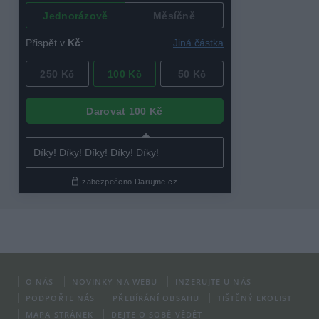
O NÁS
NOVINKY NA WEBU
INZERUJTE U NÁS
PODPOŘTE NÁS
PŘEBÍRÁNÍ OBSAHU
TIŠTĚNÝ EKOLIST
MAPA STRÁNEK
DEJTE O SOBĚ VĚDĚT