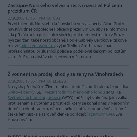
Zástupce Norského velvyslanectví navštívil Policejní
prezídium ČR
27.9.2000 18:15 | PRAHA (
ČIA
)
První tajemník Norského královského velvyslanectví Allon Groth
navštívil dnes odpoledne Policejní prezídium ČR, aby se informoval,
zda při zákrocích policejních složek proti demonstrujícím v Praze
byli zadrženi také norští občané. Podle Gabriely Bártíkové, tiskové
mluvčí
ministerstva vnitra
, vyjádřil Allon Groth uznání nad
profesionalitou příslušníků policie a poděkoval českým policistům
za to, že Praha zůstává bezpečným městem.
Život není na prodej, shodly se ženy na Vinohradech
27.9.2000 18:05 | PRAHA (EkoList)
Na cyklu přednášek "Život není na prodej" s podtitulem, že politika
Světové banky
(SB),
Mezinárodního měnového fondu
(MMF) a
Světové obchodní organizace
(WTO) může být vnímána jako válka
proti ženám a životnímu prostředí, který se konal dnes v Národním
domě na Vinohradech, nám na několik otázek odpověděla známá
česká feministka a zároveň členka pořádající
agentury GAIA
Eva
Hauserová.