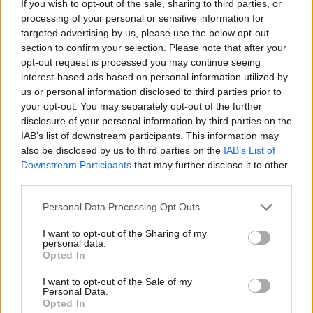
If you wish to opt-out of the sale, sharing to third parties, or
processing of your personal or sensitive information for
Policisté prohledávali soukromý majetek zřejmě bez
targeted advertising by us, please use the below opt-out
povolení
section to confirm your selection. Please note that after your
opt-out request is processed you may continue seeing
27.9.2000 13:14 | PRAHA (EkoList)
Dnes dopoledne několik policistů vniklo do budov Otevřeného
interest-based ads based on personal information utilized by
koordinačního centra odpůrců politiky
Mezinárodního měnového
us or personal information disclosed to third parties prior to
fondu
(MMF) a
Světové banky
(SB) v bývalých Libeňských
your opt-out. You may separately opt-out of the further
loděnicích. Podle koordinátora centra Marka Uhlíře k tomu neměli
disclosure of your personal information by third parties on the
žádné povolení, přestože původně tvrdili, že akci schválil majitel
IAB’s list of downstream participants. This information may
objektu. Majitel prý telefonicky potvrdil, že o policejní akci vůbec
neví. "Policisté na mě křičeli, že žádné povolení nepotřebují, že oni
also be disclosed by us to third parties on the
IAB’s List of
jsou zákon a to stačí," řekl EkoListu Uhlíř.
Downstream Participants
that may further disclose it to other
third parties.
Protesty: Vnitro upozorňuje na údajné dezinformace
Personal Data Processing Opt Outs
27.9.2000 12:30 | PRAHA (
ČIA
)
Ministerstvo vnitra
zaregistrovalo po včerejších násilnostech v
I want to opt-out of the Sharing of my
personal data.
ulicích Prahy rozšiřování údajných dezinformací prostřednictvím
Opted In
médií a sítě internet. "Tyto dezinformace šíří tzv. odpůrci
globalizace, aby odvrátili pozornost od svého agresivního počínání
I want to opt-out of the Sale of my
během celého včerejšího dne a nočního systematického rabování,"
Personal Data.
sdělila dnes ČIA tisková mluvčí ministerstva vnitra Gabriela
Opted In
Bártíková.