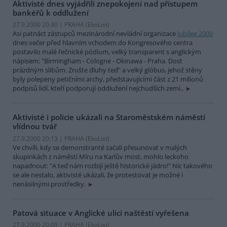
Aktivisté dnes vyjádřili znepokojení nad přístupem
bankéřů k oddlužení
27.9.2000 20:30 | PRAHA (EkoList)
Asi patnáct zástupců mezinárodní nevládní organizace
Jubilee 2000
dnes večer před hlavním vchodem do Kongresového centra
postavilo malé řečnické pódium, velký transparent s anglickým
nápisem: "Birmingham - Cologne - Okinawa - Praha. Dost
prázdným slibům. Zrušte dluhy teď" a velký glóbus, jehož stěny
byly polepeny petičními archy, představujícími část z 21 milionů
podpisů lidí, kteří podporují oddlužení nejchudších zemí..
Aktivisté i policie ukázali na Staroměstském náměstí
vlídnou tvář
27.9.2000 20:13 | PRAHA (EkoList)
Ve chvíli, kdy se demonstranté začali přesunovat v malých
skupinkách z náměstí Míru na Karlův most, mohlo leckoho
napadnout: "A teď nám rozbijí ještě historické jádro!" Nic takového
se ale nestalo, aktivisté ukázali, že protestovat je možné i
nenásilnými prostředky.
Patová situace v Anglické ulici naštěstí vyřešena
27.9.2000 20:09 | PRAHA (EkoList)