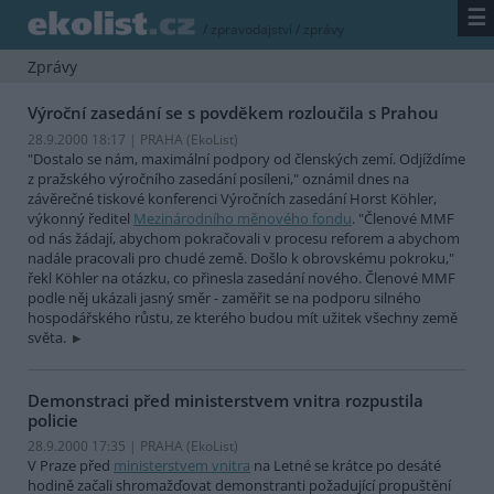
☰
/
zpravodajství
/
zprávy
Zprávy
Výroční zasedání se s povděkem rozloučila s Prahou
28.9.2000 18:17 | PRAHA (EkoList)
"Dostalo se nám, maximální podpory od členských zemí. Odjíždíme
z pražského výročního zasedání posíleni," oznámil dnes na
závěrečné tiskové konferenci Výročních zasedání Horst Köhler,
výkonný ředitel
Mezinárodního měnového fondu
. "Členové MMF
od nás žádají, abychom pokračovali v procesu reforem a abychom
nadále pracovali pro chudé země. Došlo k obrovskému pokroku,"
řekl Köhler na otázku, co přinesla zasedání nového. Členové MMF
podle něj ukázali jasný směr - zaměřit se na podporu silného
hospodářského růstu, ze kterého budou mít užitek všechny země
světa.
Demonstraci před ministerstvem vnitra rozpustila
policie
28.9.2000 17:35 | PRAHA (EkoList)
V Praze před
ministerstvem vnitra
na Letné se krátce po desáté
hodině začali shromažďovat demonstranti požadující propuštění