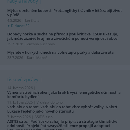
rady a návody
Mýtus o zeleném koberci: Proč anglický trávník v létě zabíjí život
v půdě
4.8.2026 | Jan Skala
Diskuse: 32
Dopady horka a sucha na přírodu jsou kritické. ČSOP ukazuje,
jak může žíznivé krajině a živočichům pomoci veřejnost i obce
29.7.2026 | Zuzana Kučerová
Myslete v horkých dnech na volně žijící ptáky a další zvířata
28.7.2026 | Karel Makoň
tiskové zprávy
14. května 2026 |
Výměna střešních oken jako krok k vyšší energetické účinnosti a
komfortu bydlení
11. května 2026 |
Vrchlabí do toho!
Vrchlabí do toho!: Vrchlabí do toho! chce vyhrát volby. Nabízí
Lukáše Teplého jako nového starostu
7. května 2026 |
ASITIS s.r.o.
ASITIS s.r.o.: Podřipsko zahájilo přípravu strategie klimatické
odolnosti. Projekt Pathways2Resilience propojil adaptaci