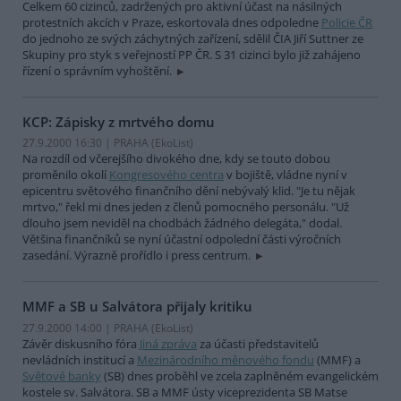
Celkem 60 cizinců, zadržených pro aktivní účast na násilných
protestních akcích v Praze, eskortovala dnes odpoledne
Policie ČR
do jednoho ze svých záchytných zařízení, sdělil ČIA Jiří Suttner ze
Skupiny pro styk s veřejností PP ČR. S 31 cizinci bylo již zahájeno
řízení o správním vyhoštění.
KCP: Zápisky z mrtvého domu
27.9.2000 16:30 | PRAHA (EkoList)
Na rozdíl od včerejšího divokého dne, kdy se touto dobou
proměnilo okolí
Kongresového centra
v bojiště, vládne nyní v
epicentru světového finančního dění nebývalý klid. "Je tu nějak
mrtvo," řekl mi dnes jeden z členů pomocného personálu. "Už
dlouho jsem neviděl na chodbách žádného delegáta," dodal.
Většina finančníků se nyní účastní odpolední části výročních
zasedání. Výrazně prořídlo i press centrum.
MMF a SB u Salvátora přijaly kritiku
27.9.2000 14:00 | PRAHA (EkoList)
Závěr diskusního fóra
Jiná zpráva
za účasti představitelů
nevládních institucí a
Mezinárodního měnového fondu
(MMF) a
Světové banky
(SB) dnes proběhl ve zcela zaplněném evangelickém
kostele sv. Salvátora. SB a MMF ústy viceprezidenta SB Matse