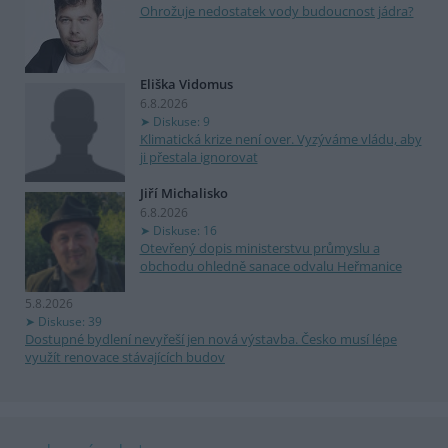
Ohrožuje nedostatek vody budoucnost jádra?
Eliška Vidomus
6.8.2026
Diskuse: 9
Klimatická krize není over. Vyzýváme vládu, aby
ji přestala ignorovat
Jiří Michalisko
6.8.2026
Diskuse: 16
Otevřený dopis ministerstvu průmyslu a
obchodu ohledně sanace odvalu Heřmanice
5.8.2026
Diskuse: 39
Dostupné bydlení nevyřeší jen nová výstavba. Česko musí lépe
využít renovace stávajících budov