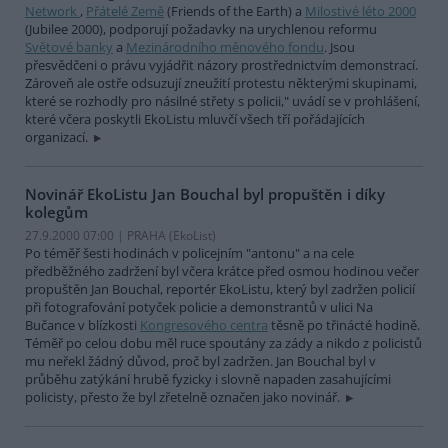
Network
,
Přátelé Země
(Friends of the Earth) a
Milostivé léto 2000
(Jubilee 2000), podporují požadavky na urychlenou reformu
Světové banky
a
Mezinárodního měnového fondu
. Jsou
přesvědčeni o právu vyjádřit názory prostřednictvím demonstrací.
Zároveň ale ostře odsuzují zneužití protestu některými skupinami,
které se rozhodly pro násilné střety s policii," uvádí se v prohlášení,
které včera poskytli EkoListu mluvčí všech tří pořádajících
organizací.
Novinář EkoListu Jan Bouchal byl propuštěn i díky
kolegům
27.9.2000 07:00 | PRAHA (EkoList)
Po téměř šesti hodinách v policejním "antonu" a na cele
předběžného zadržení byl včera krátce před osmou hodinou večer
propuštěn Jan Bouchal, reportér EkoListu, který byl zadržen policií
při fotografování potyček policie a demonstrantů v ulici Na
Bučance v blízkosti
Kongresového centra
těsně po třinácté hodině.
Téměř po celou dobu měl ruce spoutány za zády a nikdo z policistů
mu neřekl žádný důvod, proč byl zadržen. Jan Bouchal byl v
průběhu zatýkání hrubě fyzicky i slovně napaden zasahujícími
policisty, přesto že byl zřetelně označen jako novinář.