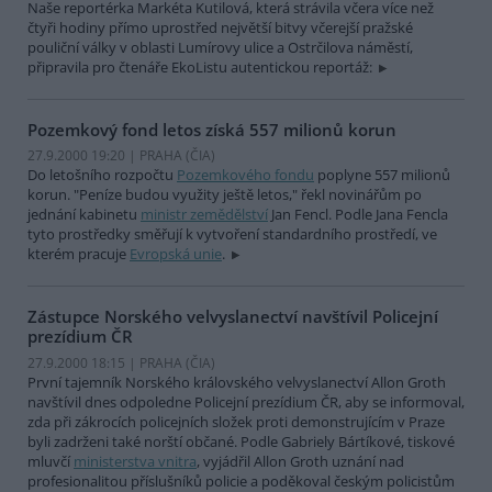
Naše reportérka Markéta Kutilová, která strávila včera více než
čtyři hodiny přímo uprostřed největší bitvy včerejší pražské
pouliční války v oblasti Lumírovy ulice a Ostrčilova náměstí,
připravila pro čtenáře EkoListu autentickou reportáž:
Pozemkový fond letos získá 557 milionů korun
27.9.2000 19:20 | PRAHA (
ČIA
)
Do letošního rozpočtu
Pozemkového fondu
poplyne 557 milionů
korun. "Peníze budou využity ještě letos," řekl novinářům po
jednání kabinetu
ministr zemědělství
Jan Fencl. Podle Jana Fencla
tyto prostředky směřují k vytvoření standardního prostředí, ve
kterém pracuje
Evropská unie
.
Zástupce Norského velvyslanectví navštívil Policejní
prezídium ČR
27.9.2000 18:15 | PRAHA (
ČIA
)
První tajemník Norského královského velvyslanectví Allon Groth
navštívil dnes odpoledne Policejní prezídium ČR, aby se informoval,
zda při zákrocích policejních složek proti demonstrujícím v Praze
byli zadrženi také norští občané. Podle Gabriely Bártíkové, tiskové
mluvčí
ministerstva vnitra
, vyjádřil Allon Groth uznání nad
profesionalitou příslušníků policie a poděkoval českým policistům