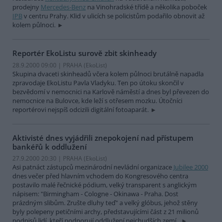
prodejny
Mercedes-Benz
na Vinohradské třídě a několika poboček
IPB
v centru Prahy. Klid v ulicích se policistům podařilo obnovit až
kolem půlnoci.
Reportér EkoListu surově zbit skinheady
28.9.2000 09:00 | PRAHA (EkoList)
Skupina dvaceti skinheadů včera kolem půlnoci brutálně napadla
zpravodaje EkoListu Pavla Vladyku. Ten po útoku skončil v
bezvědomí v nemocnici na Karlově náměstí a dnes byl převezen do
nemocnice na Bulovce, kde leží s otřesem mozku. Útočníci
reportérovi nejspíš odcizili digitální fotoaparát.
Aktivisté dnes vyjádřili znepokojení nad přístupem
bankéřů k oddlužení
27.9.2000 20:30 | PRAHA (EkoList)
Asi patnáct zástupců mezinárodní nevládní organizace
Jubilee 2000
dnes večer před hlavním vchodem do Kongresového centra
postavilo malé řečnické pódium, velký transparent s anglickým
nápisem: "Birmingham - Cologne - Okinawa - Praha. Dost
prázdným slibům. Zrušte dluhy teď" a velký glóbus, jehož stěny
byly polepeny petičními archy, představujícími část z 21 milionů
podpisů lidí, kteří podporují oddlužení nejchudších zemí..