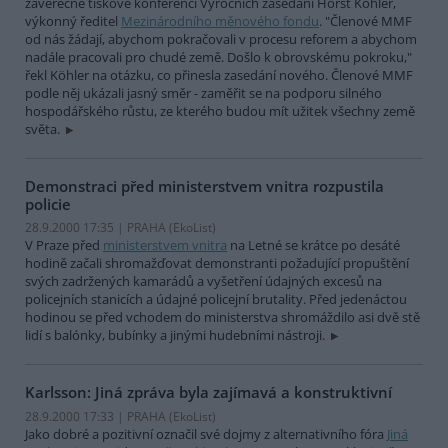
závěrečné tiskové konferenci Výročních zasedání Horst Köhler,
výkonný ředitel
Mezinárodního měnového fondu
. "Členové MMF
od nás žádají, abychom pokračovali v procesu reforem a abychom
nadále pracovali pro chudé země. Došlo k obrovskému pokroku,"
řekl Köhler na otázku, co přinesla zasedání nového. Členové MMF
podle něj ukázali jasný směr - zaměřit se na podporu silného
hospodářského růstu, ze kterého budou mít užitek všechny země
světa.
Demonstraci před ministerstvem vnitra rozpustila
policie
28.9.2000 17:35 | PRAHA (EkoList)
V Praze před
ministerstvem vnitra
na Letné se krátce po desáté
hodině začali shromažďovat demonstranti požadující propuštění
svých zadržených kamarádů a vyšetření údajných excesů na
policejních stanicích a údajné policejní brutality. Před jedenáctou
hodinou se před vchodem do ministerstva shromáždilo asi dvě stě
lidí s balónky, bubínky a jinými hudebními nástroji.
Karlsson: Jiná zpráva byla zajímavá a konstruktivní
28.9.2000 17:33 | PRAHA (EkoList)
Jako dobré a pozitivní označil své dojmy z alternativního fóra
Jiná