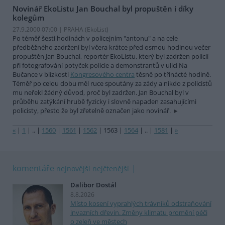
Novinář EkoListu Jan Bouchal byl propuštěn i díky
kolegům
27.9.2000 07:00 | PRAHA (EkoList)
Po téměř šesti hodinách v policejním "antonu" a na cele
předběžného zadržení byl včera krátce před osmou hodinou večer
propuštěn Jan Bouchal, reportér EkoListu, který byl zadržen policií
při fotografování potyček policie a demonstrantů v ulici Na
Bučance v blízkosti
Kongresového centra
těsně po třinácté hodině.
Téměř po celou dobu měl ruce spoutány za zády a nikdo z policistů
mu neřekl žádný důvod, proč byl zadržen. Jan Bouchal byl v
průběhu zatýkání hrubě fyzicky i slovně napaden zasahujícími
policisty, přesto že byl zřetelně označen jako novinář.
«
|
1
|
..
|
1560
|
1561
|
1562
|
1563
|
1564
|
..
|
1581
|
»
komentáře
nejnovější
nejčtenější
Dalibor Dostál
8.8.2026
Místo kosení vyprahlých trávníků odstraňování
invazních dřevin. Změny klimatu promění péči
o zeleň ve městech