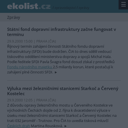
☰
/
zpravodajství
/
zprávy
Zprávy
Státní fond dopravní infrastruktury začne fungovat v
termínu
29.9.2000 15:00 | PRAHA (
ČIA
)
Říjnový termín zahájení činnosti Státního fondu dopravní
infrastruktury (SFDI) bude dodržen. ČIA to dnes sdělil vedoucí
tiskového oddělení ministerstva dopravy a spojů Michal Hala.
Podle ředitele SFDI Pavla Švagra fond dosud získal z prostředků
Fondu národního majetku
2,5 miliardy korun, které postačují k
zahájení plné činnosti SFDI.
Výluka mezi železničními stanicemi Starkoč a Červený
Kostelec
29.9.2000 12:05 | PRAHA (
ČIA
)
Z důvodu opravy železničního mostu u Červeného Kostelce ve
východních Čechách dojde od 2. října k dvacetidenní výluce v
úseku mezi železničními stanicemi Starkoč a Červený Kostelec na
trati 032 Jaroměř - Trutnov. Pro ČIA to uvedla tisková mluvčí
Českých drah
Martina Rousková.