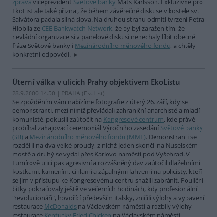
zpráva
viceprezident
Světové banky
Mats Karlsson. Exkluzivně pro
EkoList ale také přiznal, že během závěrečné diskuse v kostele sv.
Salvátora padala silná slova. Na druhou stranu odmítl tvrzení Petra
Hlobila ze
CEE Bankwatch Network
, že by byl zaražen tím, že
nevládní organizace si v panelové diskusi nenechaly líbit obecné
fráze Světové banky i
Mezinárodního měnového fondu
, a chtěly
konkrétní odpovědi.
Úterní válka v ulicích Prahy objektivem EkoListu
28.9.2000 14:50 | PRAHA (EkoList)
Se zpožděním vám nabízíme fotografie z úterý 26. září, kdy se
demonstranti, mezi nimiž převládali zahraniční anarchisté a mladí
komunisté, pokusili zaútočit na
Kongresové centrum
, kde právě
probíhal zahajovací ceremoniál Výročního zasedání
Světové banky
(SB)
a
Mezinárodního měnového fondu (MMF)
. Demonstranti se
rozdělili na dva velké proudy, z nichž jeden skončil na Nuselském
mostě a druhý se vydal přes Karlovo náměstí pod Vyšehrad. V
Lumírově ulici pak agresivní a rozvášněný dav zaútočil dlažebními
kostkami, kamením, cihlami a zápalnými lahvemi na policisty, kteří
se jim v přístupu ke Kongresovému centru snažili zabránit. Pouliční
bitky pokračovaly ještě ve večerních hodinách, kdy profesionální
"revolucionáři", hovořící především italsky, zničili výlohy a vybavení
restaurace
McDonalds
na Václavském náměstí a rozbily výlohy
restaurace
Kentucky Fried Chicken
na Václavském náměstí,