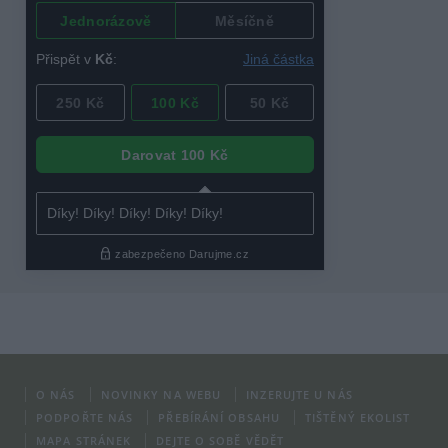
O NÁS
NOVINKY NA WEBU
INZERUJTE U NÁS
PODPOŘTE NÁS
PŘEBÍRÁNÍ OBSAHU
TIŠTĚNÝ EKOLIST
MAPA STRÁNEK
DEJTE O SOBĚ VĚDĚT