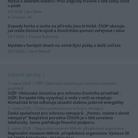
Mýtus o zeleném koberci: Proč anglický trávník v létě zabíjí život
v půdě
4.8.2026 | Jan Skala
Diskuse: 34
Dopady horka a sucha na přírodu jsou kritické. ČSOP ukazuje,
jak může žíznivé krajině a živočichům pomoci veřejnost i obce
29.7.2026 | Zuzana Kučerová
Myslete v horkých dnech na volně žijící ptáky a další zvířata
28.7.2026 | Karel Makoň
tiskové zprávy
7. srpna 2026 |
OIŽP- Občanská iniciativa pro ochranu životního
prostředí
OIŽP- Občanská iniciativa pro ochranu životního prostředí :
OIŽP: Evropské řeky vysychají a voda v nich se otepluje:
Klimatická krize odhaluje zásadní slabinu jaderné energetiky
7. srpna 2026 |
Česká společnost pro ochranu netopýrů
Česká společnost pro ochranu netopýrů: „Pomoc, máme v domě
netopýry!“ Bezplatná poradna ČESON je v létě zavalena
telefonáty. Sama potřebuje finanční podporu.
6. srpna 2026 |
Regionální muzeum Mělník, příspěvková organizace
Regionální muzeum Mělník, příspěvková organizace: Výstava 50
let CHKO Kokořínsko - Máchův kraj