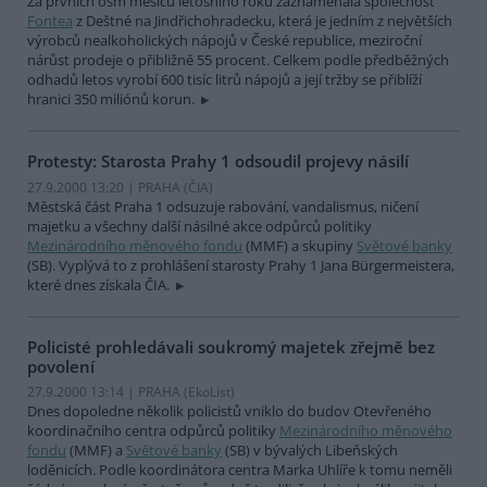
Za prvních osm měsíců letošního roku zaznamenala společnost
Fontea
z Deštné na Jindřichohradecku, která je jedním z největších
výrobců nealkoholických nápojů v České republice, meziroční
nárůst prodeje o přibližně 55 procent. Celkem podle předběžných
odhadů letos vyrobí 600 tisíc litrů nápojů a její tržby se přiblíží
hranici 350 miliónů korun.
Protesty: Starosta Prahy 1 odsoudil projevy násilí
27.9.2000 13:20 | PRAHA (
ČIA
)
Městská část Praha 1 odsuzuje rabování, vandalismus, ničení
majetku a všechny další násilné akce odpůrců politiky
Mezinárodního měnového fondu
(MMF) a skupiny
Světové banky
(SB). Vyplývá to z prohlášení starosty Prahy 1 Jana Bürgermeistera,
které dnes získala ČIA.
Policisté prohledávali soukromý majetek zřejmě bez
povolení
27.9.2000 13:14 | PRAHA (EkoList)
Dnes dopoledne několik policistů vniklo do budov Otevřeného
koordinačního centra odpůrců politiky
Mezinárodního měnového
fondu
(MMF) a
Světové banky
(SB) v bývalých Libeňských
loděnicích. Podle koordinátora centra Marka Uhlíře k tomu neměli