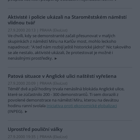
Aktivisté i policie ukázali na Staroměstském náměstí
vlídnou tvář
27.9.2000 20:13 | PRAHA (EkoList)
Ve chvíli, kdy se demonstranté začali přesunovat v malých
skupinkách z náměstí Míru na Karlův most, mohlo leckoho
napadnout: "A teď nám rozbijí ještě historické jádro!" Nic takového
se ale nestalo, aktivisté ukázali, že protestovat je možné i
nenásilnými prostředky.
Patová situace v Anglické ulici naštěstí vyřešena
27.9.2000 20:09 | PRAHA (EkoList)
Téměř dvě a půl hodiny trvala nenásilná blokáda Anglické ulice,
které se zúčastnilo 200 - 300 demonstrantů. Ti sem dorazili z
povolené demonstrace na náměstí Míru, kterou na devátou
hodinu ranní svolala
Iniciativa proti ekonomické globalizaci
(INPEG).
Uprostřed pouliční války
27.9.2000 19:35 | PRAHA (EkoList)