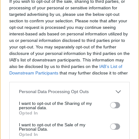
If you wish to opt-out of the sale, sharing to third parties, or
demonstranty
processing of your personal or sensitive information for
27.9.2000 16:50 | PRAHA (
ČIA
)
targeted advertising by us, please use the below opt-out
Stovky telefonátů a e-mailů od občanů z celé republiky,
section to confirm your selection. Please note that after your
vyjadřujících svou podporu, poděkování a uznání příslušníkům
opt-out request is processed you may continue seeing
policie, kteří v průběhu úterního dne chránili veřejný pořádek v
pražských ulicích, přijalo od včerejšího večera Komunikační
interest-based ads based on personal information utilized by
centrum ministerstva vnitra a policie. Lidé zároveň vyjadřovali
us or personal information disclosed to third parties prior to
solidaritu s policisty, zraněnými při střetech s násilnými aktivisty a
your opt-out. You may separately opt-out of the further
přimlouvali se i za tvrdší postup policie. ČIA o tom informovala
disclosure of your personal information by third parties on the
tisková mluvčí
ministerstva vnitra
, Gabriela Bártíková.
IAB’s list of downstream participants. This information may
also be disclosed by us to third parties on the
IAB’s List of
Policie eskortovala 60 zadržených cizinců
Downstream Participants
that may further disclose it to other
third parties.
27.9.2000 16:35 | PRAHA (
ČIA
)
Celkem 60 cizinců, zadržených pro aktivní účast na násilných
protestních akcích v Praze, eskortovala dnes odpoledne
Policie ČR
Personal Data Processing Opt Outs
do jednoho ze svých záchytných zařízení, sdělil ČIA Jiří Suttner ze
Skupiny pro styk s veřejností PP ČR. S 31 cizinci bylo již zahájeno
I want to opt-out of the Sharing of my
personal data.
řízení o správním vyhoštění.
Opted In
I want to opt-out of the Sale of my
KCP: Zápisky z mrtvého domu
Personal Data.
27.9.2000 16:30 | PRAHA (EkoList)
Opted In