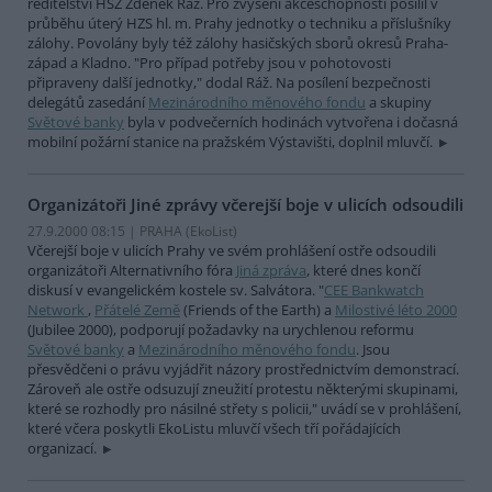
ředitelství HSZ Zdeněk Ráž. Pro zvýšení akceschopnosti posílil v
průběhu úterý HZS hl. m. Prahy jednotky o techniku a příslušníky
zálohy. Povolány byly též zálohy hasičských sborů okresů Praha-
západ a Kladno. "Pro případ potřeby jsou v pohotovosti
připraveny další jednotky," dodal Ráž. Na posílení bezpečnosti
delegátů zasedání
Mezinárodního měnového fondu
a skupiny
Světové banky
byla v podvečerních hodinách vytvořena i dočasná
mobilní požární stanice na pražském Výstavišti, doplnil mluvčí.
Organizátoři Jiné zprávy včerejší boje v ulicích odsoudili
27.9.2000 08:15 | PRAHA (EkoList)
Včerejší boje v ulicích Prahy ve svém prohlášení ostře odsoudili
organizátoři Alternativního fóra
Jiná zpráva
, které dnes končí
diskusí v evangelickém kostele sv. Salvátora. "
CEE Bankwatch
Network
,
Přátelé Země
(Friends of the Earth) a
Milostivé léto 2000
(Jubilee 2000), podporují požadavky na urychlenou reformu
Světové banky
a
Mezinárodního měnového fondu
. Jsou
přesvědčeni o právu vyjádřit názory prostřednictvím demonstrací.
Zároveň ale ostře odsuzují zneužití protestu některými skupinami,
které se rozhodly pro násilné střety s policii," uvádí se v prohlášení,
které včera poskytli EkoListu mluvčí všech tří pořádajících
organizací.