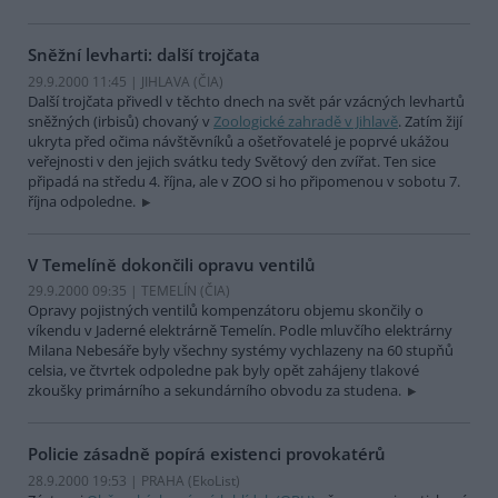
Sněžní levharti: další trojčata
29.9.2000 11:45 | JIHLAVA (
ČIA
)
Další trojčata přivedl v těchto dnech na svět pár vzácných levhartů
sněžných (irbisů) chovaný v
Zoologické zahradě v Jihlavě
. Zatím žijí
ukryta před očima návštěvníků a ošetřovatelé je poprvé ukážou
veřejnosti v den jejich svátku tedy Světový den zvířat. Ten sice
připadá na středu 4. října, ale v ZOO si ho připomenou v sobotu 7.
října odpoledne.
V Temelíně dokončili opravu ventilů
29.9.2000 09:35 | TEMELÍN (
ČIA
)
Opravy pojistných ventilů kompenzátoru objemu skončily o
víkendu v Jaderné elektrárně Temelín. Podle mluvčího elektrárny
Milana Nebesáře byly všechny systémy vychlazeny na 60 stupňů
celsia, ve čtvrtek odpoledne pak byly opět zahájeny tlakové
zkoušky primárního a sekundárního obvodu za studena.
Policie zásadně popírá existenci provokatérů
28.9.2000 19:53 | PRAHA (EkoList)