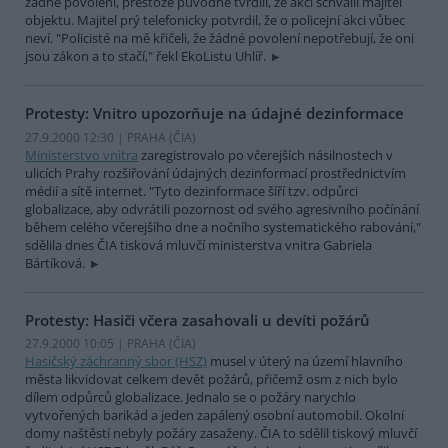
žádné povolení, přestože původně tvrdili, že akci schválil majitel
objektu. Majitel prý telefonicky potvrdil, že o policejní akci vůbec
neví. "Policisté na mě křičeli, že žádné povolení nepotřebují, že oni
jsou zákon a to stačí," řekl EkoListu Uhlíř.
Protesty: Vnitro upozorňuje na údajné dezinformace
27.9.2000 12:30 | PRAHA (
ČIA
)
Ministerstvo vnitra
zaregistrovalo po včerejších násilnostech v
ulicích Prahy rozšiřování údajných dezinformací prostřednictvím
médií a sítě internet. "Tyto dezinformace šíří tzv. odpůrci
globalizace, aby odvrátili pozornost od svého agresivního počínání
během celého včerejšího dne a nočního systematického rabování,"
sdělila dnes ČIA tisková mluvčí ministerstva vnitra Gabriela
Bártíková.
Protesty: Hasiči včera zasahovali u devíti požárů
27.9.2000 10:05 | PRAHA (
ČIA
)
Hasičský záchranný sbor (HSZ)
musel v úterý na území hlavního
města likvidovat celkem devět požárů, přičemž osm z nich bylo
dílem odpůrců globalizace. Jednalo se o požáry narychlo
vytvořených barikád a jeden zapálený osobní automobil. Okolní
domy naštěstí nebyly požáry zasaženy. ČIA to sdělil tiskový mluvčí