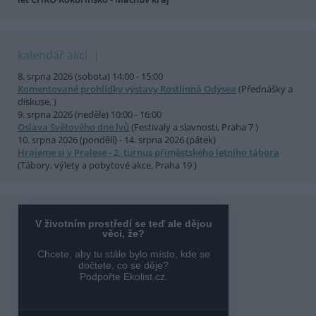
kalendář akcí
8. srpna 2026 (sobota) 14:00 - 15:00
Komentované prohlídky výstavy Rostlinná Odysea
(Přednášky a
diskuse, )
9. srpna 2026 (neděle) 10:00 - 16:00
Oslava Světového dne lvů
(Festivaly a slavnosti, Praha 7 )
10. srpna 2026 (pondělí) - 14. srpna 2026 (pátek)
Hrajeme si v Pralese - 2. turnus příměstského letního tábora
(Tábory, výlety a pobytové akce, Praha 19 )