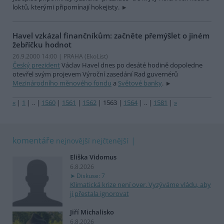
loktů, kterými připomínají hokejisty.
Havel vzkázal finančníkům: začněte přemýšlet o jiném
žebříčku hodnot
26.9.2000 14:00 | PRAHA (EkoList)
Český prezident
Václav Havel dnes po desáté hodině dopoledne
otevřel svým projevem Výroční zasedání Rad guvernérů
Mezinárodního měnového fondu
a
Světové banky
.
«
|
1
|
..
|
1560
|
1561
|
1562
|
1563
|
1564
|
..
|
1581
|
»
komentáře
nejnovější
nejčtenější
Eliška Vidomus
6.8.2026
Diskuse: 7
Klimatická krize není over. Vyzýváme vládu, aby
ji přestala ignorovat
Jiří Michalisko
6.8.2026