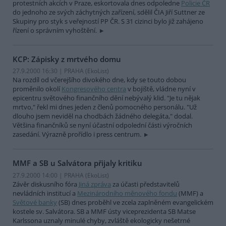
protestních akcích v Praze, eskortovala dnes odpoledne
Policie ČR
do jednoho ze svých záchytných zařízení, sdělil ČIA Jiří Suttner ze
Skupiny pro styk s veřejností PP ČR. S 31 cizinci bylo již zahájeno
řízení o správním vyhoštění.
KCP: Zápisky z mrtvého domu
27.9.2000 16:30 | PRAHA (EkoList)
Na rozdíl od včerejšího divokého dne, kdy se touto dobou
proměnilo okolí
Kongresového centra
v bojiště, vládne nyní v
epicentru světového finančního dění nebývalý klid. "Je tu nějak
mrtvo," řekl mi dnes jeden z členů pomocného personálu. "Už
dlouho jsem neviděl na chodbách žádného delegáta," dodal.
Většina finančníků se nyní účastní odpolední části výročních
zasedání. Výrazně prořídlo i press centrum.
MMF a SB u Salvátora přijaly kritiku
27.9.2000 14:00 | PRAHA (EkoList)
Závěr diskusního fóra
Jiná zpráva
za účasti představitelů
nevládních institucí a
Mezinárodního měnového fondu
(MMF) a
Světové banky
(SB) dnes proběhl ve zcela zaplněném evangelickém
kostele sv. Salvátora. SB a MMF ústy viceprezidenta SB Matse
Karlssona uznaly minulé chyby, zvláště ekologicky nešetrné