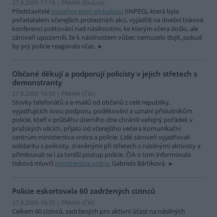
27.9.2000 17:16 | PRAHA (EkoList)
Představitelé
Iniciativy proti globalizaci
(INPEG), která byla
pořadatelem včerejších protestních akcí, vyjádřili na dnešní tiskové
konferenci politování nad násilnostmi, ke kterým včera došlo, ale
zároveň upozornili, že k násilnostem vůbec nemuselo dojít, pokud
by prý policie reagovala včas.
Občané děkují a podporují policisty v jejich střetech s
demonstranty
27.9.2000 16:50 | PRAHA (
ČIA
)
Stovky telefonátů a e-mailů od občanů z celé republiky,
vyjadřujících svou podporu, poděkování a uznání příslušníkům
policie, kteří v průběhu úterního dne chránili veřejný pořádek v
pražských ulicích, přijalo od včerejšího večera Komunikační
centrum ministerstva vnitra a policie. Lidé zároveň vyjadřovali
solidaritu s policisty, zraněnými při střetech s násilnými aktivisty a
přimlouvali se i za tvrdší postup policie. ČIA o tom informovala
tisková mluvčí
ministerstva vnitra
, Gabriela Bártíková.
Policie eskortovala 60 zadržených cizinců
27.9.2000 16:35 | PRAHA (
ČIA
)
Celkem 60 cizinců, zadržených pro aktivní účast na násilných