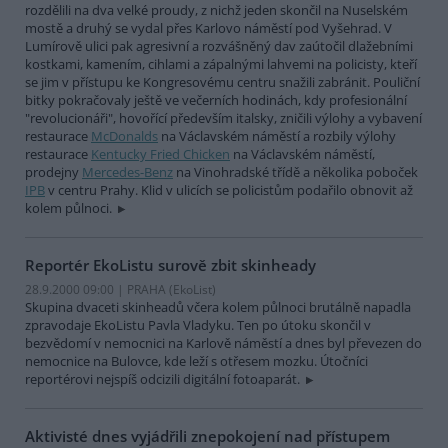
rozdělili na dva velké proudy, z nichž jeden skončil na Nuselském
mostě a druhý se vydal přes Karlovo náměstí pod Vyšehrad. V
Lumírově ulici pak agresivní a rozvášněný dav zaútočil dlažebními
kostkami, kamením, cihlami a zápalnými lahvemi na policisty, kteří
se jim v přístupu ke Kongresovému centru snažili zabránit. Pouliční
bitky pokračovaly ještě ve večerních hodinách, kdy profesionální
"revolucionáři", hovořící především italsky, zničili výlohy a vybavení
restaurace
McDonalds
na Václavském náměstí a rozbily výlohy
restaurace
Kentucky Fried Chicken
na Václavském náměstí,
prodejny
Mercedes-Benz
na Vinohradské třídě a několika poboček
IPB
v centru Prahy. Klid v ulicích se policistům podařilo obnovit až
kolem půlnoci.
Reportér EkoListu surově zbit skinheady
28.9.2000 09:00 | PRAHA (EkoList)
Skupina dvaceti skinheadů včera kolem půlnoci brutálně napadla
zpravodaje EkoListu Pavla Vladyku. Ten po útoku skončil v
bezvědomí v nemocnici na Karlově náměstí a dnes byl převezen do
nemocnice na Bulovce, kde leží s otřesem mozku. Útočníci
reportérovi nejspíš odcizili digitální fotoaparát.
Aktivisté dnes vyjádřili znepokojení nad přístupem