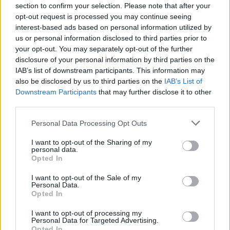
section to confirm your selection. Please note that after your
Protesty: Hasiči včera zasahovali u devíti požárů
opt-out request is processed you may continue seeing
interest-based ads based on personal information utilized by
27.9.2000 10:05 | PRAHA (
ČIA
)
Hasičský záchranný sbor (HSZ)
musel v úterý na území hlavního
us or personal information disclosed to third parties prior to
města likvidovat celkem devět požárů, přičemž osm z nich bylo
your opt-out. You may separately opt-out of the further
dílem odpůrců globalizace. Jednalo se o požáry narychlo
disclosure of your personal information by third parties on the
vytvořených barikád a jeden zapálený osobní automobil. Okolní
IAB’s list of downstream participants. This information may
domy naštěstí nebyly požáry zasaženy. ČIA to sdělil tiskový mluvčí
also be disclosed by us to third parties on the
IAB’s List of
ředitelství HSZ Zdeněk Ráž. Pro zvýšení akceschopnosti posílil v
průběhu úterý HZS hl. m. Prahy jednotky o techniku a příslušníky
Downstream Participants
that may further disclose it to other
zálohy. Povolány byly též zálohy hasičských sborů okresů Praha-
third parties.
západ a Kladno. "Pro případ potřeby jsou v pohotovosti
připraveny další jednotky," dodal Ráž. Na posílení bezpečnosti
Personal Data Processing Opt Outs
delegátů zasedání
Mezinárodního měnového fondu
a skupiny
Světové banky
byla v podvečerních hodinách vytvořena i dočasná
I want to opt-out of the Sharing of my
mobilní požární stanice na pražském Výstavišti, doplnil mluvčí.
personal data.
Opted In
Organizátoři Jiné zprávy včerejší boje v ulicích odsoudili
I want to opt-out of the Sale of my
Personal Data.
27.9.2000 08:15 | PRAHA (EkoList)
Opted In
Včerejší boje v ulicích Prahy ve svém prohlášení ostře odsoudili
organizátoři Alternativního fóra
Jiná zpráva
, které dnes končí
I want to opt-out of processing my
diskusí v evangelickém kostele sv. Salvátora. "
CEE Bankwatch
Personal Data for Targeted Advertising.
Network
,
Přátelé Země
(Friends of the Earth) a
Milostivé léto 2000
Opted In