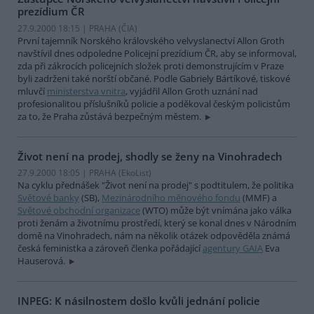
prezídium ČR
27.9.2000 18:15 | PRAHA (
ČIA
)
První tajemník Norského královského velvyslanectví Allon Groth
navštívil dnes odpoledne Policejní prezídium ČR, aby se informoval,
zda při zákrocích policejních složek proti demonstrujícím v Praze
byli zadrženi také norští občané. Podle Gabriely Bártíkové, tiskové
mluvčí
ministerstva vnitra
, vyjádřil Allon Groth uznání nad
profesionalitou příslušníků policie a poděkoval českým policistům
za to, že Praha zůstává bezpečným městem.
Život není na prodej, shodly se ženy na Vinohradech
27.9.2000 18:05 | PRAHA (EkoList)
Na cyklu přednášek "Život není na prodej" s podtitulem, že politika
Světové banky
(SB),
Mezinárodního měnového fondu
(MMF) a
Světové obchodní organizace
(WTO) může být vnímána jako válka
proti ženám a životnímu prostředí, který se konal dnes v Národním
domě na Vinohradech, nám na několik otázek odpověděla známá
česká feministka a zároveň členka pořádající
agentury GAIA
Eva
Hauserová.
INPEG: K násilnostem došlo kvůli jednání policie