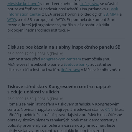
Městské knihovně
v rámci veřejného fóra
Jiná zpráva
se účastní
pouze asi čtyřicet až padesát posluchačů. Lisa Jordanová z
Bank
Information Center
z USA přesto hovořila o ideologiích
SB
,
MMF
a
WTO
, o roli SB a propojení s WTO. Připomněla dokument Smrt
rozvoje, který její organizace vytvořila a jež obsahuje kritiku
propojení nadnárodních institucí.
Diskuse poukázala na slabiny Inspekčního panelu SB
26.9.2000 17:00 | PRAHA (EkoList)
Demonstrace před
Kongresovým centrem
znemožnila Jimu
McNielovi z Inspekčního panelu
Světové banky
zúčastnit se
diskuse o této instituci na fóru
Jiná zpráva
v Městské knihovně.
Tiskové středisko v Kongresovém centru napjatě
sleduje události v ulicích
26.9.2000 16:53 | PRAHA (EkoList)
Pomalu se mění atmosféra v tiskovém středisku v Kongresovém
centru. Novináři napjatě sledují vysílání televizní stanice
CNN
, která
přináší pravidelně aktuální zpravodajství z pražských ulic. Otřesné
obrázky slzným plynem zahalených bitek mezi demonstranty a
policisty proměnily atmosféru mezi samotnými novináři. Ještě
nikdy se tady v press centru neshluklo kolem televizních