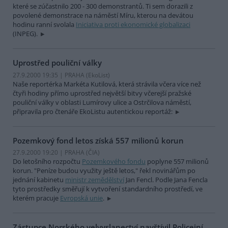
které se zúčastnilo 200 - 300 demonstrantů. Ti sem dorazili z
povolené demonstrace na náměstí Míru, kterou na devátou
hodinu ranní svolala
Iniciativa proti ekonomické globalizaci
(INPEG).
Uprostřed pouliční války
27.9.2000 19:35 | PRAHA (EkoList)
Naše reportérka Markéta Kutilová, která strávila včera více než
čtyři hodiny přímo uprostřed největší bitvy včerejší pražské
pouliční války v oblasti Lumírovy ulice a Ostrčilova náměstí,
připravila pro čtenáře EkoListu autentickou reportáž:
Pozemkový fond letos získá 557 milionů korun
27.9.2000 19:20 | PRAHA (
ČIA
)
Do letošního rozpočtu
Pozemkového fondu
poplyne 557 milionů
korun. "Peníze budou využity ještě letos," řekl novinářům po
jednání kabinetu
ministr zemědělství
Jan Fencl. Podle Jana Fencla
tyto prostředky směřují k vytvoření standardního prostředí, ve
kterém pracuje
Evropská unie
.
Zástupce Norského velvyslanectví navštívil Policejní