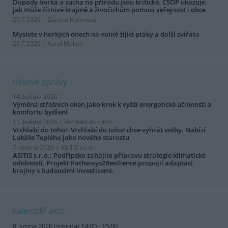
Dopady horka a sucha na přírodu jsou kritické. ČSOP ukazuje,
jak může žíznivé krajině a živočichům pomoci veřejnost i obce
29.7.2026 | Zuzana Kučerová
Myslete v horkých dnech na volně žijící ptáky a další zvířata
28.7.2026 | Karel Makoň
tiskové zprávy
14. května 2026 |
Výměna střešních oken jako krok k vyšší energetické účinnosti a
komfortu bydlení
11. května 2026 |
Vrchlabí do toho!
Vrchlabí do toho!: Vrchlabí do toho! chce vyhrát volby. Nabízí
Lukáše Teplého jako nového starostu
7. května 2026 |
ASITIS s.r.o.
ASITIS s.r.o.: Podřipsko zahájilo přípravu strategie klimatické
odolnosti. Projekt Pathways2Resilience propojil adaptaci
krajiny s budoucími investicemi.
kalendář akcí
8. srpna 2026 (sobota) 14:00 - 15:00