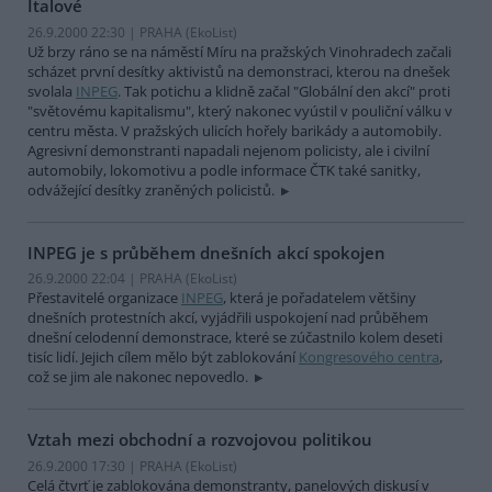
Italové
26.9.2000 22:30 | PRAHA (EkoList)
Už brzy ráno se na náměstí Míru na pražských Vinohradech začali
scházet první desítky aktivistů na demonstraci, kterou na dnešek
svolala
INPEG
. Tak potichu a klidně začal "Globální den akcí" proti
"světovému kapitalismu", který nakonec vyústil v pouliční válku v
centru města. V pražských ulicích hořely barikády a automobily.
Agresivní demonstranti napadali nejenom policisty, ale i civilní
automobily, lokomotivu a podle informace ČTK také sanitky,
odvážející desítky zraněných policistů.
INPEG je s průběhem dnešních akcí spokojen
26.9.2000 22:04 | PRAHA (EkoList)
Přestavitelé organizace
INPEG
, která je pořadatelem většiny
dnešních protestních akcí, vyjádřili uspokojení nad průběhem
dnešní celodenní demonstrace, které se zúčastnilo kolem deseti
tisíc lidí. Jejich cílem mělo být zablokování
Kongresového centra
,
což se jim ale nakonec nepovedlo.
Vztah mezi obchodní a rozvojovou politikou
26.9.2000 17:30 | PRAHA (EkoList)
Celá čtvrť je zablokována demonstranty, panelových diskusí v