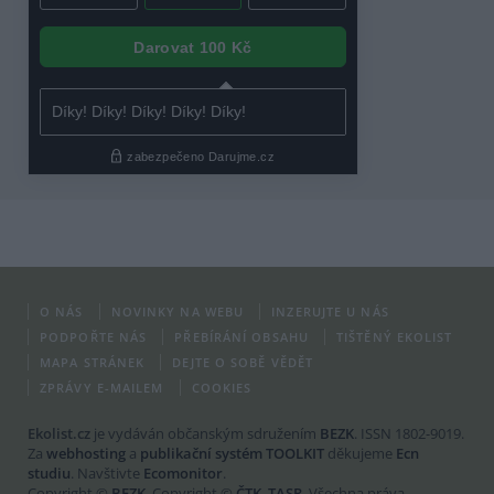
O NÁS
NOVINKY NA WEBU
INZERUJTE U NÁS
PODPOŘTE NÁS
PŘEBÍRÁNÍ OBSAHU
TIŠTĚNÝ EKOLIST
MAPA STRÁNEK
DEJTE O SOBĚ VĚDĚT
ZPRÁVY E-MAILEM
COOKIES
Ekolist.cz
je vydáván občanským sdružením
BEZK
. ISSN 1802-9019.
Za
webhosting
a
publikační systém TOOLKIT
děkujeme
Ecn
studiu
. Navštivte
Ecomonitor
.
Copyright ©
BEZK
. Copyright ©
ČTK
,
TASR
. Všechna práva