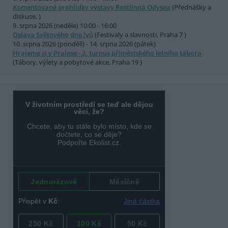
Komentované prohlídky výstavy Rostlinná Odysea
(Přednášky a
diskuse, )
9. srpna 2026 (neděle) 10:00 - 16:00
Oslava Světového dne lvů
(Festivaly a slavnosti, Praha 7 )
10. srpna 2026 (pondělí) - 14. srpna 2026 (pátek)
Hrajeme si v Pralese - 2. turnus příměstského letního tábora
(Tábory, výlety a pobytové akce, Praha 19 )