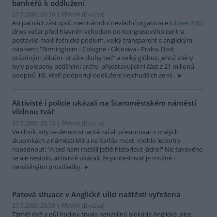
bankéřů k oddlužení
27.9.2000 20:30 | PRAHA (EkoList)
Asi patnáct zástupců mezinárodní nevládní organizace
Jubilee 2000
dnes večer před hlavním vchodem do Kongresového centra
postavilo malé řečnické pódium, velký transparent s anglickým
nápisem: "Birmingham - Cologne - Okinawa - Praha. Dost
prázdným slibům. Zrušte dluhy teď" a velký glóbus, jehož stěny
byly polepeny petičními archy, představujícími část z 21 milionů
podpisů lidí, kteří podporují oddlužení nejchudších zemí..
Aktivisté i policie ukázali na Staroměstském náměstí
vlídnou tvář
27.9.2000 20:13 | PRAHA (EkoList)
Ve chvíli, kdy se demonstranté začali přesunovat v malých
skupinkách z náměstí Míru na Karlův most, mohlo leckoho
napadnout: "A teď nám rozbijí ještě historické jádro!" Nic takového
se ale nestalo, aktivisté ukázali, že protestovat je možné i
nenásilnými prostředky.
Patová situace v Anglické ulici naštěstí vyřešena
27.9.2000 20:09 | PRAHA (EkoList)
Téměř dvě a půl hodiny trvala nenásilná blokáda Anglické ulice,