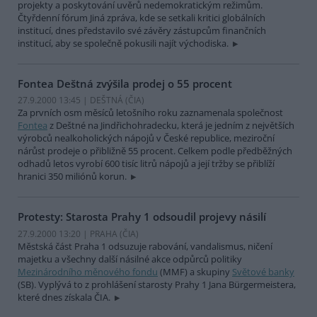
projekty a poskytování uvěrů nedemokratickým režimům.
Čtyřdenní fórum Jiná zpráva, kde se setkali kritici globálních
institucí, dnes představilo své závěry zástupcům finančních
institucí, aby se společně pokusili najít východiska.
Fontea Deštná zvýšila prodej o 55 procent
27.9.2000 13:45 | DEŠTNÁ (
ČIA
)
Za prvních osm měsíců letošního roku zaznamenala společnost
Fontea
z Deštné na Jindřichohradecku, která je jedním z největších
výrobců nealkoholických nápojů v České republice, meziroční
nárůst prodeje o přibližně 55 procent. Celkem podle předběžných
odhadů letos vyrobí 600 tisíc litrů nápojů a její tržby se přiblíží
hranici 350 miliónů korun.
Protesty: Starosta Prahy 1 odsoudil projevy násilí
27.9.2000 13:20 | PRAHA (
ČIA
)
Městská část Praha 1 odsuzuje rabování, vandalismus, ničení
majetku a všechny další násilné akce odpůrců politiky
Mezinárodního měnového fondu
(MMF) a skupiny
Světové banky
(SB). Vyplývá to z prohlášení starosty Prahy 1 Jana Bürgermeistera,
které dnes získala ČIA.