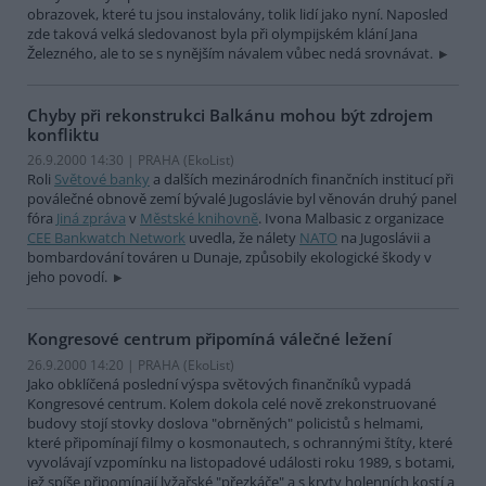
obrazovek, které tu jsou instalovány, tolik lidí jako nyní. Naposled
zde taková velká sledovanost byla při olympijském klání Jana
Železného, ale to se s nynějším návalem vůbec nedá srovnávat.
Chyby při rekonstrukci Balkánu mohou být zdrojem
konfliktu
26.9.2000 14:30 | PRAHA (EkoList)
Roli
Světové banky
a dalších mezinárodních finančních institucí při
poválečné obnově zemí bývalé Jugoslávie byl věnován druhý panel
fóra
Jiná zpráva
v
Městské knihovně
. Ivona Malbasic z organizace
CEE Bankwatch Network
uvedla, že nálety
NATO
na Jugoslávii a
bombardování továren u Dunaje, způsobily ekologické škody v
jeho povodí.
Kongresové centrum připomíná válečné ležení
26.9.2000 14:20 | PRAHA (EkoList)
Jako obklíčená poslední výspa světových finančníků vypadá
Kongresové centrum. Kolem dokola celé nově zrekonstruované
budovy stojí stovky doslova "obrněných" policistů s helmami,
které připomínají filmy o kosmonautech, s ochrannými štíty, které
vyvolávají vzpomínku na listopadové události roku 1989, s botami,
jež spíše připomínají lyžařské "přezkáče" a s kryty holenních kostí a