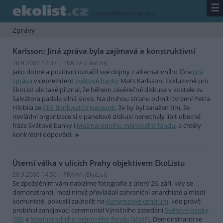
☰
/
zpravodajství
/
zprávy
Zprávy
Karlsson: Jiná zpráva byla zajímavá a konstruktivní
28.9.2000 17:33 | PRAHA (EkoList)
Jako dobré a pozitivní označil své dojmy z alternativního fóra
Jiná
zpráva
viceprezident
Světové banky
Mats Karlsson. Exkluzivně pro
EkoList ale také přiznal, že během závěrečné diskuse v kostele sv.
Salvátora padala silná slova. Na druhou stranu odmítl tvrzení Petra
Hlobila ze
CEE Bankwatch Network
, že by byl zaražen tím, že
nevládní organizace si v panelové diskusi nenechaly líbit obecné
fráze Světové banky i
Mezinárodního měnového fondu
, a chtěly
konkrétní odpovědi.
Úterní válka v ulicích Prahy objektivem EkoListu
28.9.2000 14:50 | PRAHA (EkoList)
Se zpožděním vám nabízíme fotografie z úterý 26. září, kdy se
demonstranti, mezi nimiž převládali zahraniční anarchisté a mladí
komunisté, pokusili zaútočit na
Kongresové centrum
, kde právě
probíhal zahajovací ceremoniál Výročního zasedání
Světové banky
(SB)
a
Mezinárodního měnového fondu (MMF)
. Demonstranti se