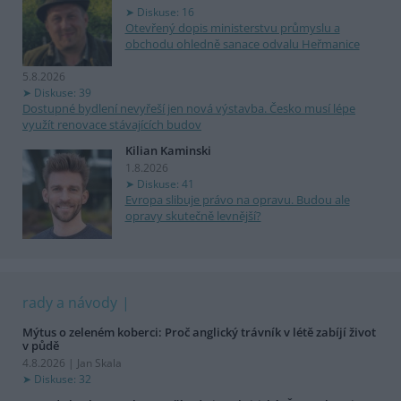
Diskuse: 16
Otevřený dopis ministerstvu průmyslu a
obchodu ohledně sanace odvalu Heřmanice
5.8.2026
Diskuse: 39
Dostupné bydlení nevyřeší jen nová výstavba. Česko musí lépe
využít renovace stávajících budov
Kilian Kaminski
1.8.2026
Diskuse: 41
Evropa slibuje právo na opravu. Budou ale
opravy skutečně levnější?
rady a návody
Mýtus o zeleném koberci: Proč anglický trávník v létě zabíjí život
v půdě
4.8.2026 | Jan Skala
Diskuse: 32