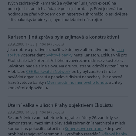
svých zadržených kamarádů a vyšetření údajných excesů na
policejních stanicích a údajné policejní brutality. Před jedenáctou
hodinou se před vchodem do ministerstva shromáždilo asi dvě stě
lidí s balónky, bubínky a jinými hudebními nástroji.
Karlsson: Jiná zpráva byla zajímavá a konstruktivní
28.9.2000 17:33 | PRAHA (EkoList)
Jako dobré a pozitivní označil své dojmy z alternativního fóra
Jiná
zpráva
viceprezident
Světové banky
Mats Karlsson. Exkluzivně pro
EkoList ale také přiznal, že během závěrečné diskuse v kostele sv.
Salvátora padala silná slova. Na druhou stranu odmítl tvrzení Petra
Hlobila ze
CEE Bankwatch Network
, že by byl zaražen tím, že
nevládní organizace si v panelové diskusi nenechaly líbit obecné
fráze Světové banky i
Mezinárodního měnového fondu
, a chtěly
konkrétní odpovědi.
Úterní válka v ulicích Prahy objektivem EkoListu
28.9.2000 14:50 | PRAHA (EkoList)
Se zpožděním vám nabízíme fotografie z úterý 26. září, kdy se
demonstranti, mezi nimiž převládali zahraniční anarchisté a mladí
komunisté, pokusili zaútočit na
Kongresové centrum
, kde právě
probíhal zahajovací ceremoniál Výročního zasedání
Světové banky