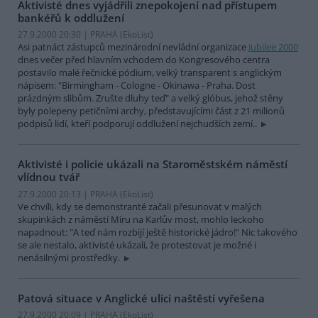
Aktivisté dnes vyjádřili znepokojení nad přístupem
bankéřů k oddlužení
27.9.2000 20:30 | PRAHA (EkoList)
Asi patnáct zástupců mezinárodní nevládní organizace
Jubilee 2000
dnes večer před hlavním vchodem do Kongresového centra
postavilo malé řečnické pódium, velký transparent s anglickým
nápisem: "Birmingham - Cologne - Okinawa - Praha. Dost
prázdným slibům. Zrušte dluhy teď" a velký glóbus, jehož stěny
byly polepeny petičními archy, představujícími část z 21 milionů
podpisů lidí, kteří podporují oddlužení nejchudších zemí..
Aktivisté i policie ukázali na Staroměstském náměstí
vlídnou tvář
27.9.2000 20:13 | PRAHA (EkoList)
Ve chvíli, kdy se demonstranté začali přesunovat v malých
skupinkách z náměstí Míru na Karlův most, mohlo leckoho
napadnout: "A teď nám rozbijí ještě historické jádro!" Nic takového
se ale nestalo, aktivisté ukázali, že protestovat je možné i
nenásilnými prostředky.
Patová situace v Anglické ulici naštěstí vyřešena
27.9.2000 20:09 | PRAHA (EkoList)