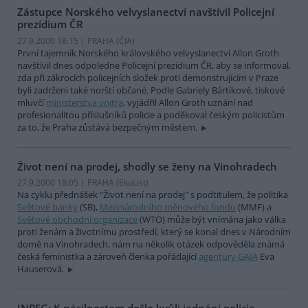
Zástupce Norského velvyslanectví navštívil Policejní
prezídium ČR
27.9.2000 18:15 | PRAHA (
ČIA
)
První tajemník Norského královského velvyslanectví Allon Groth
navštívil dnes odpoledne Policejní prezídium ČR, aby se informoval,
zda při zákrocích policejních složek proti demonstrujícím v Praze
byli zadrženi také norští občané. Podle Gabriely Bártíkové, tiskové
mluvčí
ministerstva vnitra
, vyjádřil Allon Groth uznání nad
profesionalitou příslušníků policie a poděkoval českým policistům
za to, že Praha zůstává bezpečným městem.
Život není na prodej, shodly se ženy na Vinohradech
27.9.2000 18:05 | PRAHA (EkoList)
Na cyklu přednášek "Život není na prodej" s podtitulem, že politika
Světové banky
(SB),
Mezinárodního měnového fondu
(MMF) a
Světové obchodní organizace
(WTO) může být vnímána jako válka
proti ženám a životnímu prostředí, který se konal dnes v Národním
domě na Vinohradech, nám na několik otázek odpověděla známá
česká feministka a zároveň členka pořádající
agentury GAIA
Eva
Hauserová.