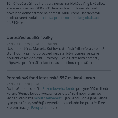
Téměř dvě a půl hodiny trvala nenásilná blokáda Anglické ulice,
které se zúčastnilo 200 - 300 demonstrantů. Ti sem dorazili z
povolené demonstrace na náměstí Míru, kterou na devátou
hodinu ranní svolala
Iniciativa proti ekonomické globalizaci
(INPEG).
Uprostřed pouliční války
27.9.2000 19:35 | PRAHA (EkoList)
Naše reportérka Markéta Kutilová, která strávila včera více než
čtyři hodiny přímo uprostřed největší bitvy včerejší pražské
pouliční války v oblasti Lumírovy ulice a Ostrčilova náměstí,
připravila pro čtenáře EkoListu autentickou reportáž:
Pozemkový fond letos získá 557 milionů korun
27.9.2000 19:20 | PRAHA (
ČIA
)
Do letošního rozpočtu
Pozemkového fondu
poplyne 557 milionů
korun. "Peníze budou využity ještě letos," řekl novinářům po
jednání kabinetu
ministr zemědělství
Jan Fencl. Podle Jana Fencla
tyto prostředky směřují k vytvoření standardního prostředí, ve
kterém pracuje
Evropská unie
.