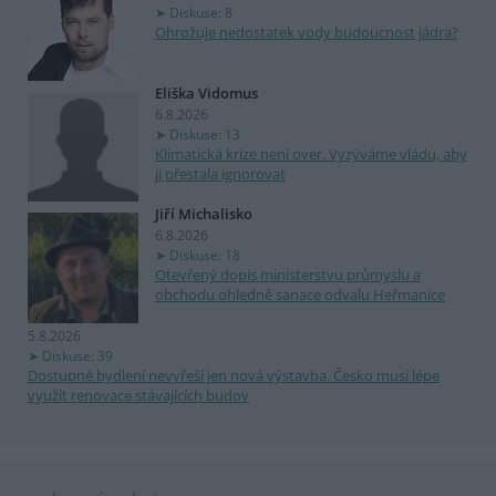
Diskuse: 8
Ohrožuje nedostatek vody budoucnost jádra?
Eliška Vidomus
6.8.2026
Diskuse: 13
Klimatická krize není over. Vyzýváme vládu, aby
ji přestala ignorovat
Jiří Michalisko
6.8.2026
Diskuse: 18
Otevřený dopis ministerstvu průmyslu a
obchodu ohledně sanace odvalu Heřmanice
5.8.2026
Diskuse: 39
Dostupné bydlení nevyřeší jen nová výstavba. Česko musí lépe
využít renovace stávajících budov