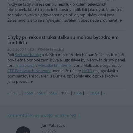
nikdy se tady v press centru neshluklo kolem televizních
obrazovek, které tu jsou instalovány, tolik lidí jako nyní. Naposled
zde taková velká sledovanost byla při olympijském klání Jana
Železného, ale to se s nynějším návalem vůbec nedá srovnávat.
Chyby při rekonstrukci Balkánu mohou být zdrojem
konfliktu
26.9.2000 14:30 | PRAHA (EkoList)
Roli
Světové banky
a dalších mezinárodních finančních institucí při
poválečné obnově zemí bývalé Jugoslávie byl věnován druhý panel
fóra
Jiná zpráva
v
Městské knihovně
. Ivona Malbasic z organizace
CEE Bankwatch Network
uvedla, že nálety
NATO
na Jugoslávii a
bombardování továren u Dunaje, způsobily ekologické škody v
jeho povodí.
«
|
1
|
..
|
1560
|
1561
|
1562
|
1563
|
1564
|
..
|
1581
|
»
komentáře
nejnovější
nejčtenější
Jan Palaščák
7.8.2026