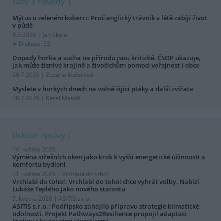
rady a návody
Mýtus o zeleném koberci: Proč anglický trávník v létě zabíjí život
v půdě
4.8.2026 | Jan Skala
Diskuse: 32
Dopady horka a sucha na přírodu jsou kritické. ČSOP ukazuje,
jak může žíznivé krajině a živočichům pomoci veřejnost i obce
29.7.2026 | Zuzana Kučerová
Myslete v horkých dnech na volně žijící ptáky a další zvířata
28.7.2026 | Karel Makoň
tiskové zprávy
14. května 2026 |
Výměna střešních oken jako krok k vyšší energetické účinnosti a
komfortu bydlení
11. května 2026 |
Vrchlabí do toho!
Vrchlabí do toho!: Vrchlabí do toho! chce vyhrát volby. Nabízí
Lukáše Teplého jako nového starostu
7. května 2026 |
ASITIS s.r.o.
ASITIS s.r.o.: Podřipsko zahájilo přípravu strategie klimatické
odolnosti. Projekt Pathways2Resilience propojil adaptaci