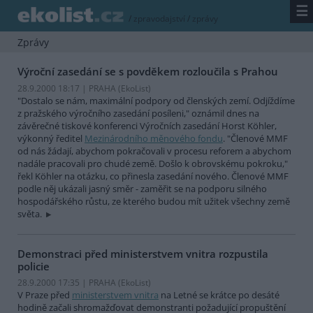
☰
/
zpravodajství
/
zprávy
Zprávy
Výroční zasedání se s povděkem rozloučila s Prahou
28.9.2000 18:17 | PRAHA (EkoList)
"Dostalo se nám, maximální podpory od členských zemí. Odjíždíme
z pražského výročního zasedání posíleni," oznámil dnes na
závěrečné tiskové konferenci Výročních zasedání Horst Köhler,
výkonný ředitel
Mezinárodního měnového fondu
. "Členové MMF
od nás žádají, abychom pokračovali v procesu reforem a abychom
nadále pracovali pro chudé země. Došlo k obrovskému pokroku,"
řekl Köhler na otázku, co přinesla zasedání nového. Členové MMF
podle něj ukázali jasný směr - zaměřit se na podporu silného
hospodářského růstu, ze kterého budou mít užitek všechny země
světa.
Demonstraci před ministerstvem vnitra rozpustila
policie
28.9.2000 17:35 | PRAHA (EkoList)
V Praze před
ministerstvem vnitra
na Letné se krátce po desáté
hodině začali shromažďovat demonstranti požadující propuštění