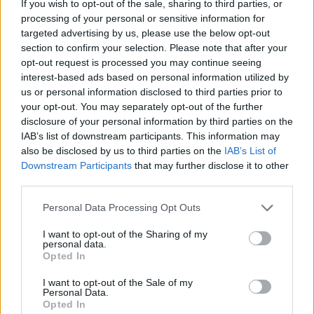
If you wish to opt-out of the sale, sharing to third parties, or
processing of your personal or sensitive information for
Policisté prohledávali soukromý majetek zřejmě bez
targeted advertising by us, please use the below opt-out
povolení
section to confirm your selection. Please note that after your
opt-out request is processed you may continue seeing
27.9.2000 13:14 | PRAHA (EkoList)
Dnes dopoledne několik policistů vniklo do budov Otevřeného
interest-based ads based on personal information utilized by
koordinačního centra odpůrců politiky
Mezinárodního měnového
us or personal information disclosed to third parties prior to
fondu
(MMF) a
Světové banky
(SB) v bývalých Libeňských
your opt-out. You may separately opt-out of the further
loděnicích. Podle koordinátora centra Marka Uhlíře k tomu neměli
disclosure of your personal information by third parties on the
žádné povolení, přestože původně tvrdili, že akci schválil majitel
IAB’s list of downstream participants. This information may
objektu. Majitel prý telefonicky potvrdil, že o policejní akci vůbec
neví. "Policisté na mě křičeli, že žádné povolení nepotřebují, že oni
also be disclosed by us to third parties on the
IAB’s List of
jsou zákon a to stačí," řekl EkoListu Uhlíř.
Downstream Participants
that may further disclose it to other
third parties.
Protesty: Vnitro upozorňuje na údajné dezinformace
Personal Data Processing Opt Outs
27.9.2000 12:30 | PRAHA (
ČIA
)
Ministerstvo vnitra
zaregistrovalo po včerejších násilnostech v
I want to opt-out of the Sharing of my
personal data.
ulicích Prahy rozšiřování údajných dezinformací prostřednictvím
Opted In
médií a sítě internet. "Tyto dezinformace šíří tzv. odpůrci
globalizace, aby odvrátili pozornost od svého agresivního počínání
I want to opt-out of the Sale of my
během celého včerejšího dne a nočního systematického rabování,"
Personal Data.
sdělila dnes ČIA tisková mluvčí ministerstva vnitra Gabriela
Opted In
Bártíková.