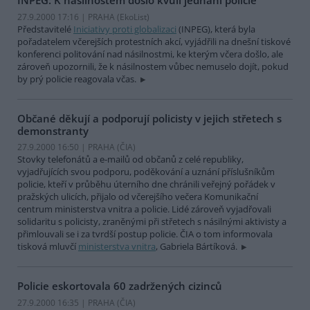
INPEG: K násilnostem došlo kvůli jednání policie
27.9.2000 17:16 | PRAHA (EkoList)
Představitelé
Iniciativy proti globalizaci
(INPEG), která byla
pořadatelem včerejších protestních akcí, vyjádřili na dnešní tiskové
konferenci politování nad násilnostmi, ke kterým včera došlo, ale
zároveň upozornili, že k násilnostem vůbec nemuselo dojít, pokud
by prý policie reagovala včas.
Občané děkují a podporují policisty v jejich střetech s
demonstranty
27.9.2000 16:50 | PRAHA (
ČIA
)
Stovky telefonátů a e-mailů od občanů z celé republiky,
vyjadřujících svou podporu, poděkování a uznání příslušníkům
policie, kteří v průběhu úterního dne chránili veřejný pořádek v
pražských ulicích, přijalo od včerejšího večera Komunikační
centrum ministerstva vnitra a policie. Lidé zároveň vyjadřovali
solidaritu s policisty, zraněnými při střetech s násilnými aktivisty a
přimlouvali se i za tvrdší postup policie. ČIA o tom informovala
tisková mluvčí
ministerstva vnitra
, Gabriela Bártíková.
Policie eskortovala 60 zadržených cizinců
27.9.2000 16:35 | PRAHA (
ČIA
)