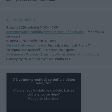
krajiny s budoucími investicemi.
kalendář akcí
8. srpna 2026 (sobota) 14:00 - 15:00
Komentované prohlídky výstavy Rostlinná Odysea
(Přednášky a
diskuse, )
9. srpna 2026 (neděle) 10:00 - 16:00
Oslava Světového dne lvů
(Festivaly a slavnosti, Praha 7 )
10. srpna 2026 (pondělí) - 14. srpna 2026 (pátek)
Hrajeme si v Pralese - 2. turnus příměstského letního tábora
(Tábory, výlety a pobytové akce, Praha 19 )