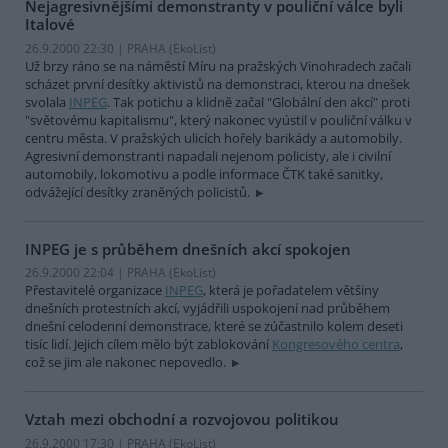
Nejagresivnějšími demonstranty v pouliční válce byli
Italové
26.9.2000 22:30 | PRAHA (EkoList)
Už brzy ráno se na náměstí Míru na pražských Vinohradech začali
scházet první desítky aktivistů na demonstraci, kterou na dnešek
svolala
INPEG
. Tak potichu a klidně začal "Globální den akcí" proti
"světovému kapitalismu", který nakonec vyústil v pouliční válku v
centru města. V pražských ulicích hořely barikády a automobily.
Agresivní demonstranti napadali nejenom policisty, ale i civilní
automobily, lokomotivu a podle informace ČTK také sanitky,
odvážející desítky zraněných policistů.
INPEG je s průběhem dnešních akcí spokojen
26.9.2000 22:04 | PRAHA (EkoList)
Přestavitelé organizace
INPEG
, která je pořadatelem většiny
dnešních protestních akcí, vyjádřili uspokojení nad průběhem
dnešní celodenní demonstrace, které se zúčastnilo kolem deseti
tisíc lidí. Jejich cílem mělo být zablokování
Kongresového centra
,
což se jim ale nakonec nepovedlo.
Vztah mezi obchodní a rozvojovou politikou
26.9.2000 17:30 | PRAHA (EkoList)