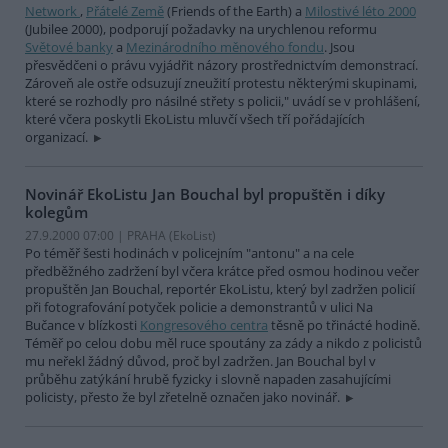
Network
,
Přátelé Země
(Friends of the Earth) a
Milostivé léto 2000
(Jubilee 2000), podporují požadavky na urychlenou reformu
Světové banky
a
Mezinárodního měnového fondu
. Jsou
přesvědčeni o právu vyjádřit názory prostřednictvím demonstrací.
Zároveň ale ostře odsuzují zneužití protestu některými skupinami,
které se rozhodly pro násilné střety s policii," uvádí se v prohlášení,
které včera poskytli EkoListu mluvčí všech tří pořádajících
organizací.
Novinář EkoListu Jan Bouchal byl propuštěn i díky
kolegům
27.9.2000 07:00 | PRAHA (EkoList)
Po téměř šesti hodinách v policejním "antonu" a na cele
předběžného zadržení byl včera krátce před osmou hodinou večer
propuštěn Jan Bouchal, reportér EkoListu, který byl zadržen policií
při fotografování potyček policie a demonstrantů v ulici Na
Bučance v blízkosti
Kongresového centra
těsně po třinácté hodině.
Téměř po celou dobu měl ruce spoutány za zády a nikdo z policistů
mu neřekl žádný důvod, proč byl zadržen. Jan Bouchal byl v
průběhu zatýkání hrubě fyzicky i slovně napaden zasahujícími
policisty, přesto že byl zřetelně označen jako novinář.