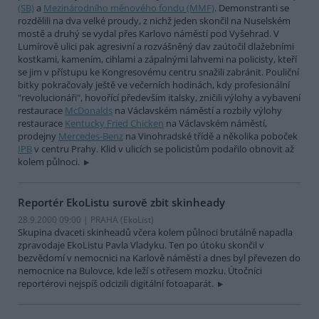
(SB)
a
Mezinárodního měnového fondu (MMF)
. Demonstranti se
rozdělili na dva velké proudy, z nichž jeden skončil na Nuselském
mostě a druhý se vydal přes Karlovo náměstí pod Vyšehrad. V
Lumírově ulici pak agresivní a rozvášněný dav zaútočil dlažebními
kostkami, kamením, cihlami a zápalnými lahvemi na policisty, kteří
se jim v přístupu ke Kongresovému centru snažili zabránit. Pouliční
bitky pokračovaly ještě ve večerních hodinách, kdy profesionální
"revolucionáři", hovořící především italsky, zničili výlohy a vybavení
restaurace
McDonalds
na Václavském náměstí a rozbily výlohy
restaurace
Kentucky Fried Chicken
na Václavském náměstí,
prodejny
Mercedes-Benz
na Vinohradské třídě a několika poboček
IPB
v centru Prahy. Klid v ulicích se policistům podařilo obnovit až
kolem půlnoci.
Reportér EkoListu surově zbit skinheady
28.9.2000 09:00 | PRAHA (EkoList)
Skupina dvaceti skinheadů včera kolem půlnoci brutálně napadla
zpravodaje EkoListu Pavla Vladyku. Ten po útoku skončil v
bezvědomí v nemocnici na Karlově náměstí a dnes byl převezen do
nemocnice na Bulovce, kde leží s otřesem mozku. Útočníci
reportérovi nejspíš odcizili digitální fotoaparát.