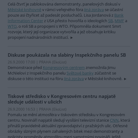
Celá čtvrť je zablokována demonstranty, panelových diskusí v
Městské knihovně
v rámci veřejného fóra
Jiná zpráva
se účastní
pouze asi čtyřicet až padesát posluchačů. Lisa Jordanová z
Bank
Information Center
z USA přesto hovořila o ideologiích
SB
,
MMF
a
WTO
, o roli SB a propojení s WTO. Připomněla dokument Smrt
rozvoje, který její organizace vytvořila a jež obsahuje kritiku
propojení nadnárodních institucí.
Diskuse poukázala na slabiny Inspekčního panelu SB
26.9.2000 17:00 | PRAHA (EkoList)
Demonstrace před
Kongresovým centrem
znemožnila Jimu
McNielovi z Inspekčního panelu
Světové banky
zúčastnit se
diskuse o této instituci na fóru
Jiná zpráva
v Městské knihovně.
Tiskové středisko v Kongresovém centru napjatě
sleduje události v ulicích
26.9.2000 16:53 | PRAHA (EkoList)
Pomalu se mění atmosféra v tiskovém středisku v Kongresovém
centru. Novináři napjatě sledují vysílání televizní stanice
CNN
, která
přináší pravidelně aktuální zpravodajství z pražských ulic. Otřesné
obrázky slzným plynem zahalených bitek mezi demonstranty a
policisty proměnily atmosféru mezi samotnými novináři. Ještě