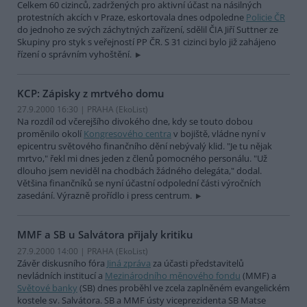
Celkem 60 cizinců, zadržených pro aktivní účast na násilných
protestních akcích v Praze, eskortovala dnes odpoledne
Policie ČR
do jednoho ze svých záchytných zařízení, sdělil ČIA Jiří Suttner ze
Skupiny pro styk s veřejností PP ČR. S 31 cizinci bylo již zahájeno
řízení o správním vyhoštění.
KCP: Zápisky z mrtvého domu
27.9.2000 16:30 | PRAHA (EkoList)
Na rozdíl od včerejšího divokého dne, kdy se touto dobou
proměnilo okolí
Kongresového centra
v bojiště, vládne nyní v
epicentru světového finančního dění nebývalý klid. "Je tu nějak
mrtvo," řekl mi dnes jeden z členů pomocného personálu. "Už
dlouho jsem neviděl na chodbách žádného delegáta," dodal.
Většina finančníků se nyní účastní odpolední části výročních
zasedání. Výrazně prořídlo i press centrum.
MMF a SB u Salvátora přijaly kritiku
27.9.2000 14:00 | PRAHA (EkoList)
Závěr diskusního fóra
Jiná zpráva
za účasti představitelů
nevládních institucí a
Mezinárodního měnového fondu
(MMF) a
Světové banky
(SB) dnes proběhl ve zcela zaplněném evangelickém
kostele sv. Salvátora. SB a MMF ústy viceprezidenta SB Matse