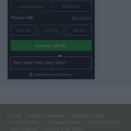
O NÁS
NOVINKY NA WEBU
INZERUJTE U NÁS
PODPOŘTE NÁS
PŘEBÍRÁNÍ OBSAHU
TIŠTĚNÝ EKOLIST
MAPA STRÁNEK
DEJTE O SOBĚ VĚDĚT