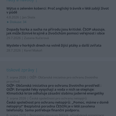
Mýtus o zeleném koberci: Proč anglický trávník v létě zabíjí život
v půdě
4.8.2026 | Jan Skala
Diskuse: 34
Dopady horka a sucha na přírodu jsou kritické. ČSOP ukazuje,
jak může žíznivé krajině a živočichům pomoci veřejnost i obce
29.7.2026 | Zuzana Kučerová
Myslete v horkých dnech na volně žijící ptáky a další zvířata
28.7.2026 | Karel Makoň
tiskové zprávy
7. srpna 2026 |
OIŽP- Občanská iniciativa pro ochranu životního
prostředí
OIŽP- Občanská iniciativa pro ochranu životního prostředí :
OIŽP: Evropské řeky vysychají a voda v nich se otepluje:
Klimatická krize odhaluje zásadní slabinu jaderné energetiky
7. srpna 2026 |
Česká společnost pro ochranu netopýrů
Česká společnost pro ochranu netopýrů: „Pomoc, máme v domě
netopýry!“ Bezplatná poradna ČESON je v létě zavalena
telefonáty. Sama potřebuje finanční podporu.
6. srpna 2026 |
Regionální muzeum Mělník, příspěvková organizace