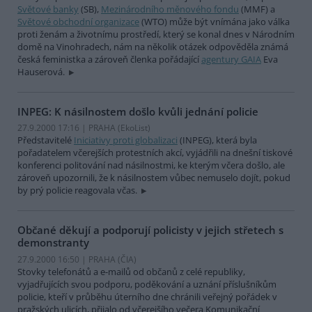
Světové banky
(SB),
Mezinárodního měnového fondu
(MMF) a
Světové obchodní organizace
(WTO) může být vnímána jako válka
proti ženám a životnímu prostředí, který se konal dnes v Národním
domě na Vinohradech, nám na několik otázek odpověděla známá
česká feministka a zároveň členka pořádající
agentury GAIA
Eva
Hauserová.
INPEG: K násilnostem došlo kvůli jednání policie
27.9.2000 17:16 | PRAHA (EkoList)
Představitelé
Iniciativy proti globalizaci
(INPEG), která byla
pořadatelem včerejších protestních akcí, vyjádřili na dnešní tiskové
konferenci politování nad násilnostmi, ke kterým včera došlo, ale
zároveň upozornili, že k násilnostem vůbec nemuselo dojít, pokud
by prý policie reagovala včas.
Občané děkují a podporují policisty v jejich střetech s
demonstranty
27.9.2000 16:50 | PRAHA (
ČIA
)
Stovky telefonátů a e-mailů od občanů z celé republiky,
vyjadřujících svou podporu, poděkování a uznání příslušníkům
policie, kteří v průběhu úterního dne chránili veřejný pořádek v
pražských ulicích, přijalo od včerejšího večera Komunikační