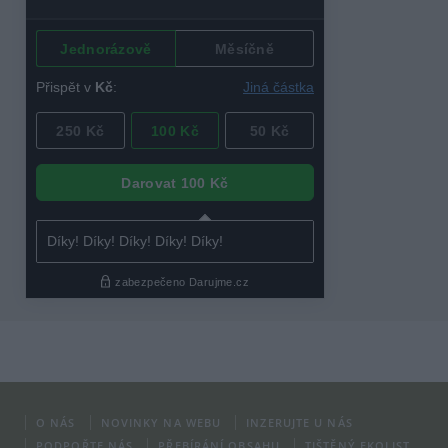
O NÁS
NOVINKY NA WEBU
INZERUJTE U NÁS
PODPOŘTE NÁS
PŘEBÍRÁNÍ OBSAHU
TIŠTĚNÝ EKOLIST