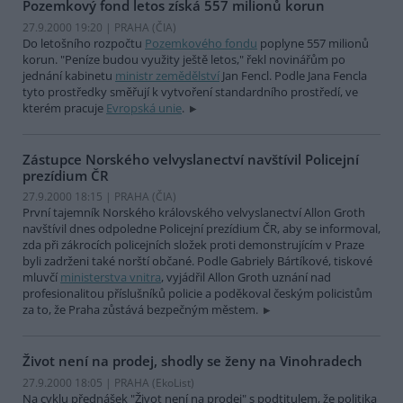
Pozemkový fond letos získá 557 milionů korun
27.9.2000 19:20 | PRAHA (
ČIA
)
Do letošního rozpočtu
Pozemkového fondu
poplyne 557 milionů
korun. "Peníze budou využity ještě letos," řekl novinářům po
jednání kabinetu
ministr zemědělství
Jan Fencl. Podle Jana Fencla
tyto prostředky směřují k vytvoření standardního prostředí, ve
kterém pracuje
Evropská unie
.
Zástupce Norského velvyslanectví navštívil Policejní
prezídium ČR
27.9.2000 18:15 | PRAHA (
ČIA
)
První tajemník Norského královského velvyslanectví Allon Groth
navštívil dnes odpoledne Policejní prezídium ČR, aby se informoval,
zda při zákrocích policejních složek proti demonstrujícím v Praze
byli zadrženi také norští občané. Podle Gabriely Bártíkové, tiskové
mluvčí
ministerstva vnitra
, vyjádřil Allon Groth uznání nad
profesionalitou příslušníků policie a poděkoval českým policistům
za to, že Praha zůstává bezpečným městem.
Život není na prodej, shodly se ženy na Vinohradech
27.9.2000 18:05 | PRAHA (EkoList)
Na cyklu přednášek "Život není na prodej" s podtitulem, že politika