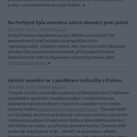
úvahy o provokatérech ve svých řadách.
Na Perštýně byla vznesena vážná obvinění proti policii
28.9.2000 18:20 | PRAHA (EkoList)
Ve čtyři hodiny odpoledne vyrazil z Můstku pochod asi 150
demonstrantů, kteří požadovali propuštění svých
"spolubojovníků" z českých věznic. Akci, kterou svolalo Občanské
sdružení Obrana životního prostředí, přišli podpořit hlavně
demonstranté, kteří se dopoledne zúčastnili protestu před
ministerstvem vnitra
.
Výroční zasedání se s povděkem rozloučila s Prahou
28.9.2000 18:17 | PRAHA (EkoList)
"Dostalo se nám, maximální podpory od členských zemí. Odjíždíme
z pražského výročního zasedání posíleni," oznámil dnes na
závěrečné tiskové konferenci Výročních zasedání Horst Köhler,
výkonný ředitel
Mezinárodního měnového fondu
. "Členové MMF
od nás žádají, abychom pokračovali v procesu reforem a abychom
nadále pracovali pro chudé země. Došlo k obrovskému pokroku,"
řekl Köhler na otázku, co přinesla zasedání nového. Členové MMF
podle něj ukázali jasný směr - zaměřit se na podporu silného
hospodářského růstu, ze kterého budou mít užitek všechny země