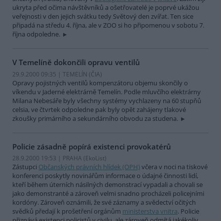
ukryta před očima návštěvníků a ošetřovatelé je poprvé ukážou
veřejnosti v den jejich svátku tedy Světový den zvířat. Ten sice
připadá na středu 4. října, ale v ZOO si ho připomenou v sobotu 7.
října odpoledne.
V Temelíně dokončili opravu ventilů
29.9.2000 09:35 | TEMELÍN (
ČIA
)
Opravy pojistných ventilů kompenzátoru objemu skončily o
víkendu v Jaderné elektrárně Temelín. Podle mluvčího elektrárny
Milana Nebesáře byly všechny systémy vychlazeny na 60 stupňů
celsia, ve čtvrtek odpoledne pak byly opět zahájeny tlakové
zkoušky primárního a sekundárního obvodu za studena.
Policie zásadně popírá existenci provokatérů
28.9.2000 19:53 | PRAHA (EkoList)
Zástupci
Občanských právních hlídek (OPH)
včera v noci na tiskové
konferenci poskytly novinářům informace o údajné činnosti lidí,
kteří během úterních násilných demonstrací vypadali a chovali se
jako demonstranté a zároveň velmi snadno procházeli policejními
kordóny. Zároveň oznámili, že své záznamy a svědectví očitých
svědků předají k prošetření orgánům
ministerstva vnitra
. Policie
přiznává existenci policistů v civilu, ale zároveň odmítá jakékoliv