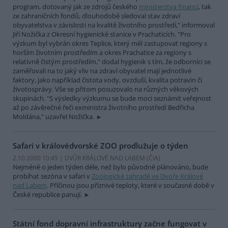
program, dotovaný jak ze zdrojů českého
ministerstva financí
, tak
ze zahraničních fondů, dlouhodobě sledoval stav zdraví
obyvatelstva v závislosti na kvalitě životního prostředí," informoval
Jiří Nožička z Okresní hygienické stanice v Prachaticích. "Pro
výzkum byl vybrán okres Teplice, který měl zastupovat regiony s
horším životním prostředím a okres Prachatice za regiony s
relativně čistým prostředím," dodal hygienik s tím, že odborníci se
zaměřovali na to jaký vliv na zdraví obyvatel mají jednotlivé
faktory, jako například čistota vody, ovzduší, kvalita potravin či
životosprávy. Vše se přitom posuzovalo na různých věkových
skupinách. "S výsledky výzkumu se bude moci seznámit veřejnost
až po závěrečné řeči exministra životního prostředí Bedřicha
Moldána," uzavřel Nožička.
Safari v královédvorské ZOO prodlužuje o týden
2.10.2000 10:45 | DVŮR KRÁLOVÉ NAD LABEM (
ČIA
)
Nejméně o jeden týden déle, než bylo původně plánováno, bude
probíhat sezóna v safari v
Zoologické zahradě ve Dvoře Králové
nad Labem
. Příčinou jsou příznivé teploty, které v současné době v
České republice panují.
Státní fond dopravní infrastruktury začne fungovat v