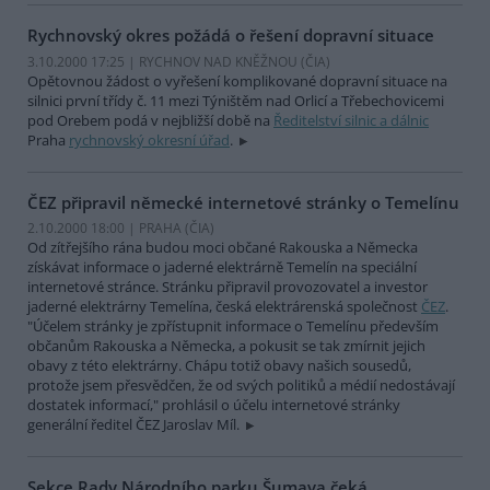
Rychnovský okres požádá o řešení dopravní situace
3.10.2000 17:25 | RYCHNOV NAD KNĚŽNOU (
ČIA
)
Opětovnou žádost o vyřešení komplikované dopravní situace na
silnici první třídy č. 11 mezi Týništěm nad Orlicí a Třebechovicemi
pod Orebem podá v nejbližší době na
Ředitelství silnic a dálnic
Praha
rychnovský okresní úřad
.
ČEZ připravil německé internetové stránky o Temelínu
2.10.2000 18:00 | PRAHA (
ČIA
)
Od zítřejšího rána budou moci občané Rakouska a Německa
získávat informace o jaderné elektrárně Temelín na speciální
internetové stránce. Stránku připravil provozovatel a investor
jaderné elektrárny Temelína, česká elektrárenská společnost
ČEZ
.
"Účelem stránky je zpřístupnit informace o Temelínu především
občanům Rakouska a Německa, a pokusit se tak zmírnit jejich
obavy z této elektrárny. Chápu totiž obavy našich sousedů,
protože jsem přesvědčen, že od svých politiků a médií nedostávají
dostatek informací," prohlásil o účelu internetové stránky
generální ředitel ČEZ Jaroslav Míl.
Sekce Rady Národního parku Šumava čeká