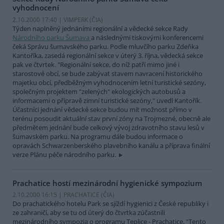
vyhodnocení
2.10.2000 17:40 | VIMPERK (
ČIA
)
Týden naplněný jednáními regionální a vědecké sekce Rady
Národního parku Šumava
a následnými tiskovými konferencemi
čeká Správu šumavského parku. Podle mluvčího parku Zdeňka
Kantoříka, zasedá regionální sekce v úterý 3. října, vědecká sekce
pak ve čtvrtek. "Regionální sekce, do níž patří mimo jiné i
starostové obcí, se bude zabývat stavem navracení historického
majetku obcí, předběžným vyhodnocením letní turistické sezóny,
společným projektem "zelených" ekologických autobusů a
informacemi o přípravě zimní turistické sezóny," uvedl Kantořík.
Účastníci jednání vědecké sekce budou mít možnost přímo v
terénu posoudit aktuální stav první zóny na Trojmezné, obecně ale
předmětem jednání bude celkový vývoj zdravotního stavu lesů v
šumavském parku. Na programu dále budou informace o
opravách Schwarzenberského plavebního kanálu a příprava finální
verze Plánu péče národního parku.
Prachatice hostí mezinárodní hygienické sympozium
2.10.2000 16:15 | PRACHATICE (
ČIA
)
Do prachatického hotelu Park se sjíždí hygienici z České republiky i
ze zahraničí, aby se tu od úterý do čtvrtka zúčastnili
mezinárodního sympozia o programu Teplice - Prachatice. "Tento