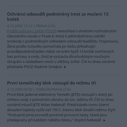
Ochránci odsoudili podmíněný trest za mučení 13
koček
4.10.2000 13:10 | PRAHA (
ČIA
)
Pražští ochránci zvířat (PSOZ)
nesouhlasí s dnešním rozhodnutím
Obvodního soudu v Praze 6, který k pětiměsíčnímu odnětí
svobody s podmíněným odkladem odsoudil Naděždu Trojanovou.
Žena podle rozsudku ponechala po dobu přesahující
pravděpodobně jeden měsíc ve svém bytě 13 koček zamčených
bez potravy a vody, čímž je vystavila dlouhodobým mučivým
útrapám s následkem smrti u většiny zvířat. ČIA to dnes oznámil
předseda PSOZ Vladimír Smejkal.
První temelínský blok vstoupil do režimu tři
4.10.2000 09:30 | TEMELÍN/PRAHA (
ČIA
)
První blok Jaderné elektrárny Temelín (JETE) vstoupil v úterý po
ohřevu vody v primárním okruhu do tzv. režimu tři. ČIA to dnes
oznámil mluvčí JETE Milan Nebesář. Předcházelo tomu úterní
dosažení teploty vyšší než 150 C, kterou blok dosáhl režimu čtyři.
"Postupně jsme provedli povinné provozní testy, které jsou
předepsány při každém náběhu bloku," doplnil Nebesář.