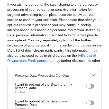
konkrétní odpovědi.
If you wish to opt-out of the sale, sharing to third parties, or
processing of your personal or sensitive information for
Úterní válka v ulicích Prahy objektivem EkoListu
targeted advertising by us, please use the below opt-out
28.9.2000 14:50 | PRAHA (EkoList)
section to confirm your selection. Please note that after your
Se zpožděním vám nabízíme fotografie z úterý 26. září, kdy se
opt-out request is processed you may continue seeing
demonstranti, mezi nimiž převládali zahraniční anarchisté a mladí
interest-based ads based on personal information utilized by
komunisté, pokusili zaútočit na
Kongresové centrum
, kde právě
us or personal information disclosed to third parties prior to
probíhal zahajovací ceremoniál Výročního zasedání
Světové banky
your opt-out. You may separately opt-out of the further
(SB)
a
Mezinárodního měnového fondu (MMF)
. Demonstranti se
disclosure of your personal information by third parties on the
rozdělili na dva velké proudy, z nichž jeden skončil na Nuselském
mostě a druhý se vydal přes Karlovo náměstí pod Vyšehrad. V
IAB’s list of downstream participants. This information may
Lumírově ulici pak agresivní a rozvášněný dav zaútočil dlažebními
also be disclosed by us to third parties on the
IAB’s List of
kostkami, kamením, cihlami a zápalnými lahvemi na policisty, kteří
Downstream Participants
that may further disclose it to other
se jim v přístupu ke Kongresovému centru snažili zabránit. Pouliční
third parties.
bitky pokračovaly ještě ve večerních hodinách, kdy profesionální
"revolucionáři", hovořící především italsky, zničili výlohy a vybavení
Personal Data Processing Opt Outs
restaurace
McDonalds
na Václavském náměstí a rozbily výlohy
restaurace
Kentucky Fried Chicken
na Václavském náměstí,
I want to opt-out of the Sharing of my
prodejny
Mercedes-Benz
na Vinohradské třídě a několika poboček
personal data.
IPB
v centru Prahy. Klid v ulicích se policistům podařilo obnovit až
Opted In
kolem půlnoci.
I want to opt-out of the Sale of my
Personal Data.
Reportér EkoListu surově zbit skinheady
Opted In