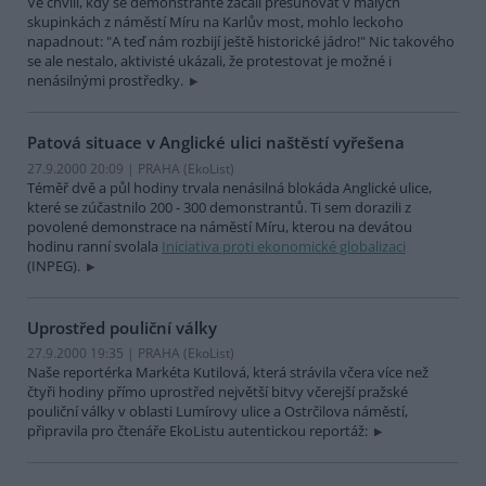
Ve chvíli, kdy se demonstranté začali přesunovat v malých
skupinkách z náměstí Míru na Karlův most, mohlo leckoho
napadnout: "A teď nám rozbijí ještě historické jádro!" Nic takového
se ale nestalo, aktivisté ukázali, že protestovat je možné i
nenásilnými prostředky.
Patová situace v Anglické ulici naštěstí vyřešena
27.9.2000 20:09 | PRAHA (EkoList)
Téměř dvě a půl hodiny trvala nenásilná blokáda Anglické ulice,
které se zúčastnilo 200 - 300 demonstrantů. Ti sem dorazili z
povolené demonstrace na náměstí Míru, kterou na devátou
hodinu ranní svolala
Iniciativa proti ekonomické globalizaci
(INPEG).
Uprostřed pouliční války
27.9.2000 19:35 | PRAHA (EkoList)
Naše reportérka Markéta Kutilová, která strávila včera více než
čtyři hodiny přímo uprostřed největší bitvy včerejší pražské
pouliční války v oblasti Lumírovy ulice a Ostrčilova náměstí,
připravila pro čtenáře EkoListu autentickou reportáž: