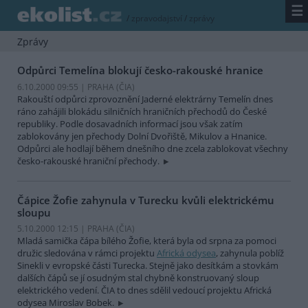
☰
/
zpravodajství
/
zprávy
Zprávy
Odpůrci Temelína blokují česko-rakouské hranice
6.10.2000 09:55 | PRAHA (
ČIA
)
Rakouští odpůrci zprovoznění Jaderné elektrárny Temelín dnes
ráno zahájili blokádu silničních hraničních přechodů do České
republiky. Podle dosavadních informací jsou však zatím
zablokovány jen přechody Dolní Dvořiště, Mikulov a Hnanice.
Odpůrci ale hodlají během dnešního dne zcela zablokovat všechny
česko-rakouské hraniční přechody.
Čápice Žofie zahynula v Turecku kvůli elektrickému
sloupu
5.10.2000 12:15 | PRAHA (
ČIA
)
Mladá samička čápa bílého Žofie, která byla od srpna za pomoci
družic sledována v rámci projektu
Africká odysea
, zahynula poblíž
Sinekli v evropské části Turecka. Stejně jako desítkám a stovkám
dalších čápů se jí osudným stal chybně konstruovaný sloup
elektrického vedení. ČIA to dnes sdělil vedoucí projektu Africká
odysea Miroslav Bobek.