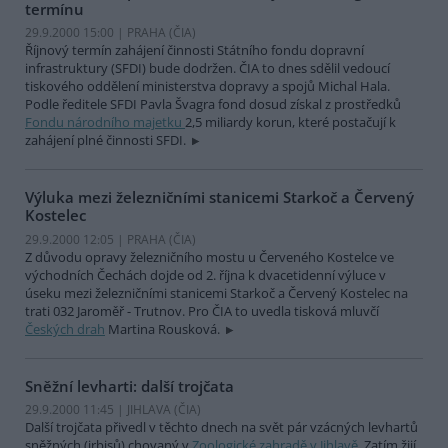
termínu
29.9.2000 15:00 | PRAHA (
ČIA
)
Říjnový termín zahájení činnosti Státního fondu dopravní
infrastruktury (SFDI) bude dodržen. ČIA to dnes sdělil vedoucí
tiskového oddělení ministerstva dopravy a spojů Michal Hala.
Podle ředitele SFDI Pavla Švagra fond dosud získal z prostředků
Fondu národního majetku
2,5 miliardy korun, které postačují k
zahájení plné činnosti SFDI.
Výluka mezi železničními stanicemi Starkoč a Červený
Kostelec
29.9.2000 12:05 | PRAHA (
ČIA
)
Z důvodu opravy železničního mostu u Červeného Kostelce ve
východních Čechách dojde od 2. října k dvacetidenní výluce v
úseku mezi železničními stanicemi Starkoč a Červený Kostelec na
trati 032 Jaroměř - Trutnov. Pro ČIA to uvedla tisková mluvčí
Českých drah
Martina Rousková.
Sněžní levharti: další trojčata
29.9.2000 11:45 | JIHLAVA (
ČIA
)
Další trojčata přivedl v těchto dnech na svět pár vzácných levhartů
sněžných (irbisů) chovaný v
Zoologické zahradě v Jihlavě
. Zatím žijí