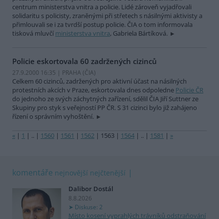
centrum ministerstva vnitra a policie. Lidé zároveň vyjadřovali
solidaritu s policisty, zraněnými při střetech s násilnými aktivisty a
přimlouvali se i za tvrdší postup policie. ČIA o tom informovala
tisková mluvčí
ministerstva vnitra
, Gabriela Bártíková.
Policie eskortovala 60 zadržených cizinců
27.9.2000 16:35 | PRAHA (
ČIA
)
Celkem 60 cizinců, zadržených pro aktivní účast na násilných
protestních akcích v Praze, eskortovala dnes odpoledne
Policie ČR
do jednoho ze svých záchytných zařízení, sdělil ČIA Jiří Suttner ze
Skupiny pro styk s veřejností PP ČR. S 31 cizinci bylo již zahájeno
řízení o správním vyhoštění.
«
|
1
|
..
|
1560
|
1561
|
1562
|
1563
|
1564
|
..
|
1581
|
»
komentáře
nejnovější
nejčtenější
Dalibor Dostál
8.8.2026
Diskuse: 2
Místo kosení vyprahlých trávníků odstraňování