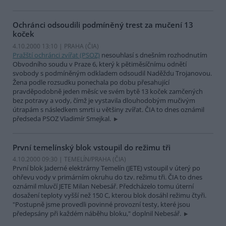
Ochránci odsoudili podmíněný trest za mučení 13
koček
4.10.2000 13:10 | PRAHA (
ČIA
)
Pražští ochránci zvířat (PSOZ)
nesouhlasí s dnešním rozhodnutím
Obvodního soudu v Praze 6, který k pětiměsíčnímu odnětí
svobody s podmíněným odkladem odsoudil Naděždu Trojanovou.
Žena podle rozsudku ponechala po dobu přesahující
pravděpodobně jeden měsíc ve svém bytě 13 koček zamčených
bez potravy a vody, čímž je vystavila dlouhodobým mučivým
útrapám s následkem smrti u většiny zvířat. ČIA to dnes oznámil
předseda PSOZ Vladimír Smejkal.
První temelínský blok vstoupil do režimu tři
4.10.2000 09:30 | TEMELÍN/PRAHA (
ČIA
)
První blok Jaderné elektrárny Temelín (JETE) vstoupil v úterý po
ohřevu vody v primárním okruhu do tzv. režimu tři. ČIA to dnes
oznámil mluvčí JETE Milan Nebesář. Předcházelo tomu úterní
dosažení teploty vyšší než 150 C, kterou blok dosáhl režimu čtyři.
"Postupně jsme provedli povinné provozní testy, které jsou
předepsány při každém náběhu bloku," doplnil Nebesář.