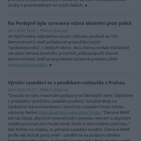
úvahy o provokatérech ve svých řadách.
Na Perštýně byla vznesena vážná obvinění proti policii
28.9.2000 18:20 | PRAHA (EkoList)
Ve čtyři hodiny odpoledne vyrazil z Můstku pochod asi 150
demonstrantů, kteří požadovali propuštění svých
"spolubojovníků" z českých věznic. Akci, kterou svolalo Občanské
sdružení Obrana životního prostředí, přišli podpořit hlavně
demonstranté, kteří se dopoledne zúčastnili protestu před
ministerstvem vnitra
.
Výroční zasedání se s povděkem rozloučila s Prahou
28.9.2000 18:17 | PRAHA (EkoList)
"Dostalo se nám, maximální podpory od členských zemí. Odjíždíme
z pražského výročního zasedání posíleni," oznámil dnes na
závěrečné tiskové konferenci Výročních zasedání Horst Köhler,
výkonný ředitel
Mezinárodního měnového fondu
. "Členové MMF
od nás žádají, abychom pokračovali v procesu reforem a abychom
nadále pracovali pro chudé země. Došlo k obrovskému pokroku,"
řekl Köhler na otázku, co přinesla zasedání nového. Členové MMF
podle něj ukázali jasný směr - zaměřit se na podporu silného
hospodářského růstu, ze kterého budou mít užitek všechny země