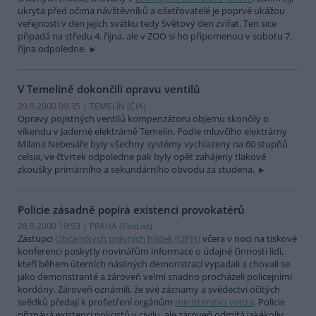
ukryta před očima návštěvníků a ošetřovatelé je poprvé ukážou
veřejnosti v den jejich svátku tedy Světový den zvířat. Ten sice
připadá na středu 4. října, ale v ZOO si ho připomenou v sobotu 7.
října odpoledne.
V Temelíně dokončili opravu ventilů
29.9.2000 09:35 | TEMELÍN (
ČIA
)
Opravy pojistných ventilů kompenzátoru objemu skončily o
víkendu v Jaderné elektrárně Temelín. Podle mluvčího elektrárny
Milana Nebesáře byly všechny systémy vychlazeny na 60 stupňů
celsia, ve čtvrtek odpoledne pak byly opět zahájeny tlakové
zkoušky primárního a sekundárního obvodu za studena.
Policie zásadně popírá existenci provokatérů
28.9.2000 19:53 | PRAHA (EkoList)
Zástupci
Občanských právních hlídek (OPH)
včera v noci na tiskové
konferenci poskytly novinářům informace o údajné činnosti lidí,
kteří během úterních násilných demonstrací vypadali a chovali se
jako demonstranté a zároveň velmi snadno procházeli policejními
kordóny. Zároveň oznámili, že své záznamy a svědectví očitých
svědků předají k prošetření orgánům
ministerstva vnitra
. Policie
přiznává existenci policistů v civilu, ale zároveň odmítá jakékoliv