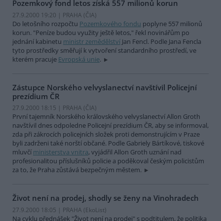
Pozemkový fond letos získá 557 milionů korun
27.9.2000 19:20 | PRAHA (
ČIA
)
Do letošního rozpočtu
Pozemkového fondu
poplyne 557 milionů
korun. "Peníze budou využity ještě letos," řekl novinářům po
jednání kabinetu
ministr zemědělství
Jan Fencl. Podle Jana Fencla
tyto prostředky směřují k vytvoření standardního prostředí, ve
kterém pracuje
Evropská unie
.
Zástupce Norského velvyslanectví navštívil Policejní
prezídium ČR
27.9.2000 18:15 | PRAHA (
ČIA
)
První tajemník Norského královského velvyslanectví Allon Groth
navštívil dnes odpoledne Policejní prezídium ČR, aby se informoval,
zda při zákrocích policejních složek proti demonstrujícím v Praze
byli zadrženi také norští občané. Podle Gabriely Bártíkové, tiskové
mluvčí
ministerstva vnitra
, vyjádřil Allon Groth uznání nad
profesionalitou příslušníků policie a poděkoval českým policistům
za to, že Praha zůstává bezpečným městem.
Život není na prodej, shodly se ženy na Vinohradech
27.9.2000 18:05 | PRAHA (EkoList)
Na cyklu přednášek "Život není na prodej" s podtitulem, že politika