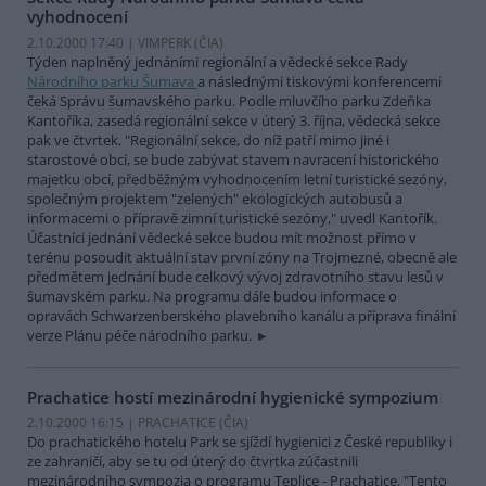
vyhodnocení
2.10.2000 17:40 | VIMPERK (
ČIA
)
Týden naplněný jednáními regionální a vědecké sekce Rady
Národního parku Šumava
a následnými tiskovými konferencemi
čeká Správu šumavského parku. Podle mluvčího parku Zdeňka
Kantoříka, zasedá regionální sekce v úterý 3. října, vědecká sekce
pak ve čtvrtek. "Regionální sekce, do níž patří mimo jiné i
starostové obcí, se bude zabývat stavem navracení historického
majetku obcí, předběžným vyhodnocením letní turistické sezóny,
společným projektem "zelených" ekologických autobusů a
informacemi o přípravě zimní turistické sezóny," uvedl Kantořík.
Účastníci jednání vědecké sekce budou mít možnost přímo v
terénu posoudit aktuální stav první zóny na Trojmezné, obecně ale
předmětem jednání bude celkový vývoj zdravotního stavu lesů v
šumavském parku. Na programu dále budou informace o
opravách Schwarzenberského plavebního kanálu a příprava finální
verze Plánu péče národního parku.
Prachatice hostí mezinárodní hygienické sympozium
2.10.2000 16:15 | PRACHATICE (
ČIA
)
Do prachatického hotelu Park se sjíždí hygienici z České republiky i
ze zahraničí, aby se tu od úterý do čtvrtka zúčastnili
mezinárodního sympozia o programu Teplice - Prachatice. "Tento