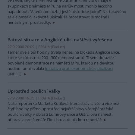
Ve chvíli, kdy se demonstranté začali přesunovat v malých
skupinkách z náměstí Míru na Karlův most, mohlo leckoho
napadnout: "A teď nám rozbijí ještě historické jádro!" Nic takového
se ale nestalo, aktivisté ukázali, že protestovat je možné i
nenásilnými prostředky.
Patová situace v Anglické ulici naštěstí vyřešena
27.9.2000 20:09 | PRAHA (EkoList)
Téměř dvě a půl hodiny trvala nenásilná blokáda Anglické ulice,
které se zúčastnilo 200 - 300 demonstrantů. Ti sem dorazili z
povolené demonstrace na náměstí Míru, kterou na devátou
hodinu ranní svolala
Iniciativa proti ekonomické globalizaci
(INPEG).
Uprostřed pouliční války
27.9.2000 19:35 | PRAHA (EkoList)
Naše reportérka Markéta Kutilová, která strávila včera více než
čtyři hodiny přímo uprostřed největší bitvy včerejší pražské
pouliční války v oblasti Lumírovy ulice a Ostrčilova náměstí,
připravila pro čtenáře EkoListu autentickou reportáž: