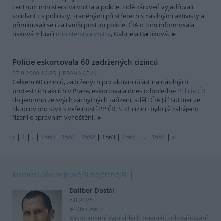
centrum ministerstva vnitra a policie. Lidé zároveň vyjadřovali
solidaritu s policisty, zraněnými při střetech s násilnými aktivisty a
přimlouvali se i za tvrdší postup policie. ČIA o tom informovala
tisková mluvčí
ministerstva vnitra
, Gabriela Bártíková.
Policie eskortovala 60 zadržených cizinců
27.9.2000 16:35 | PRAHA (
ČIA
)
Celkem 60 cizinců, zadržených pro aktivní účast na násilných
protestních akcích v Praze, eskortovala dnes odpoledne
Policie ČR
do jednoho ze svých záchytných zařízení, sdělil ČIA Jiří Suttner ze
Skupiny pro styk s veřejností PP ČR. S 31 cizinci bylo již zahájeno
řízení o správním vyhoštění.
«
|
1
|
..
|
1560
|
1561
|
1562
|
1563
|
1564
|
..
|
1581
|
»
komentáře
nejnovější
nejčtenější
Dalibor Dostál
8.8.2026
Diskuse: 2
Místo kosení vyprahlých trávníků odstraňování