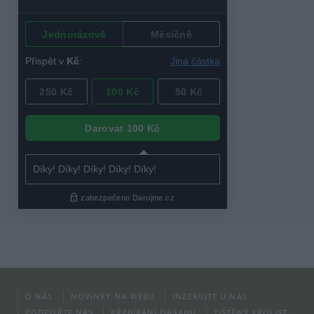
O NÁS
NOVINKY NA WEBU
INZERUJTE U NÁS
PODPOŘTE NÁS
PŘEBÍRÁNÍ OBSAHU
TIŠTĚNÝ EKOLIST