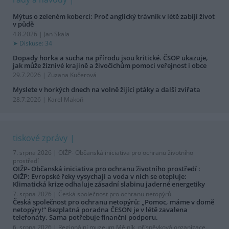
Mýtus o zeleném koberci: Proč anglický trávník v létě zabíjí život
v půdě
4.8.2026 | Jan Skala
Diskuse: 34
Dopady horka a sucha na přírodu jsou kritické. ČSOP ukazuje,
jak může žíznivé krajině a živočichům pomoci veřejnost i obce
29.7.2026 | Zuzana Kučerová
Myslete v horkých dnech na volně žijící ptáky a další zvířata
28.7.2026 | Karel Makoň
tiskové zprávy
7. srpna 2026 |
OIŽP- Občanská iniciativa pro ochranu životního
prostředí
OIŽP- Občanská iniciativa pro ochranu životního prostředí :
OIŽP: Evropské řeky vysychají a voda v nich se otepluje:
Klimatická krize odhaluje zásadní slabinu jaderné energetiky
7. srpna 2026 |
Česká společnost pro ochranu netopýrů
Česká společnost pro ochranu netopýrů: „Pomoc, máme v domě
netopýry!“ Bezplatná poradna ČESON je v létě zavalena
telefonáty. Sama potřebuje finanční podporu.
6. srpna 2026 |
Regionální muzeum Mělník, příspěvková organizace