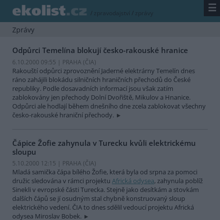
☰
/
zpravodajství
/
zprávy
Zprávy
Odpůrci Temelína blokují česko-rakouské hranice
6.10.2000 09:55 | PRAHA (
ČIA
)
Rakouští odpůrci zprovoznění Jaderné elektrárny Temelín dnes
ráno zahájili blokádu silničních hraničních přechodů do České
republiky. Podle dosavadních informací jsou však zatím
zablokovány jen přechody Dolní Dvořiště, Mikulov a Hnanice.
Odpůrci ale hodlají během dnešního dne zcela zablokovat všechny
česko-rakouské hraniční přechody.
Čápice Žofie zahynula v Turecku kvůli elektrickému
sloupu
5.10.2000 12:15 | PRAHA (
ČIA
)
Mladá samička čápa bílého Žofie, která byla od srpna za pomoci
družic sledována v rámci projektu
Africká odysea
, zahynula poblíž
Sinekli v evropské části Turecka. Stejně jako desítkám a stovkám
dalších čápů se jí osudným stal chybně konstruovaný sloup
elektrického vedení. ČIA to dnes sdělil vedoucí projektu Africká
odysea Miroslav Bobek.