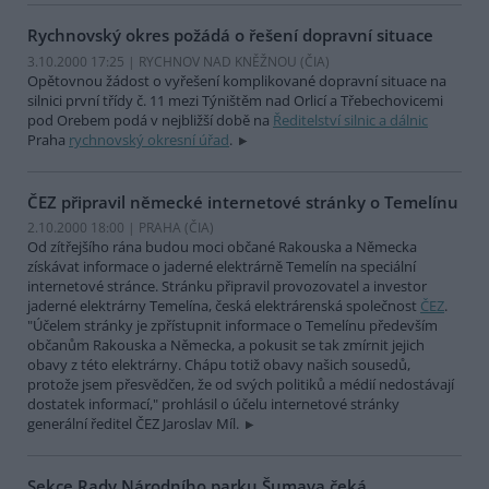
Rychnovský okres požádá o řešení dopravní situace
3.10.2000 17:25 | RYCHNOV NAD KNĚŽNOU (
ČIA
)
Opětovnou žádost o vyřešení komplikované dopravní situace na
silnici první třídy č. 11 mezi Týništěm nad Orlicí a Třebechovicemi
pod Orebem podá v nejbližší době na
Ředitelství silnic a dálnic
Praha
rychnovský okresní úřad
.
ČEZ připravil německé internetové stránky o Temelínu
2.10.2000 18:00 | PRAHA (
ČIA
)
Od zítřejšího rána budou moci občané Rakouska a Německa
získávat informace o jaderné elektrárně Temelín na speciální
internetové stránce. Stránku připravil provozovatel a investor
jaderné elektrárny Temelína, česká elektrárenská společnost
ČEZ
.
"Účelem stránky je zpřístupnit informace o Temelínu především
občanům Rakouska a Německa, a pokusit se tak zmírnit jejich
obavy z této elektrárny. Chápu totiž obavy našich sousedů,
protože jsem přesvědčen, že od svých politiků a médií nedostávají
dostatek informací," prohlásil o účelu internetové stránky
generální ředitel ČEZ Jaroslav Míl.
Sekce Rady Národního parku Šumava čeká