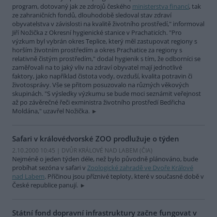
program, dotovaný jak ze zdrojů českého
ministerstva financí
, tak
ze zahraničních fondů, dlouhodobě sledoval stav zdraví
obyvatelstva v závislosti na kvalitě životního prostředí," informoval
Jiří Nožička z Okresní hygienické stanice v Prachaticích. "Pro
výzkum byl vybrán okres Teplice, který měl zastupovat regiony s
horším životním prostředím a okres Prachatice za regiony s
relativně čistým prostředím," dodal hygienik s tím, že odborníci se
zaměřovali na to jaký vliv na zdraví obyvatel mají jednotlivé
faktory, jako například čistota vody, ovzduší, kvalita potravin či
životosprávy. Vše se přitom posuzovalo na různých věkových
skupinách. "S výsledky výzkumu se bude moci seznámit veřejnost
až po závěrečné řeči exministra životního prostředí Bedřicha
Moldána," uzavřel Nožička.
Safari v královédvorské ZOO prodlužuje o týden
2.10.2000 10:45 | DVŮR KRÁLOVÉ NAD LABEM (
ČIA
)
Nejméně o jeden týden déle, než bylo původně plánováno, bude
probíhat sezóna v safari v
Zoologické zahradě ve Dvoře Králové
nad Labem
. Příčinou jsou příznivé teploty, které v současné době v
České republice panují.
Státní fond dopravní infrastruktury začne fungovat v