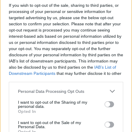
konkrétní odpovědi.
If you wish to opt-out of the sale, sharing to third parties, or
processing of your personal or sensitive information for
Úterní válka v ulicích Prahy objektivem EkoListu
targeted advertising by us, please use the below opt-out
28.9.2000 14:50 | PRAHA (EkoList)
section to confirm your selection. Please note that after your
Se zpožděním vám nabízíme fotografie z úterý 26. září, kdy se
opt-out request is processed you may continue seeing
demonstranti, mezi nimiž převládali zahraniční anarchisté a mladí
interest-based ads based on personal information utilized by
komunisté, pokusili zaútočit na
Kongresové centrum
, kde právě
us or personal information disclosed to third parties prior to
probíhal zahajovací ceremoniál Výročního zasedání
Světové banky
your opt-out. You may separately opt-out of the further
(SB)
a
Mezinárodního měnového fondu (MMF)
. Demonstranti se
disclosure of your personal information by third parties on the
rozdělili na dva velké proudy, z nichž jeden skončil na Nuselském
mostě a druhý se vydal přes Karlovo náměstí pod Vyšehrad. V
IAB’s list of downstream participants. This information may
Lumírově ulici pak agresivní a rozvášněný dav zaútočil dlažebními
also be disclosed by us to third parties on the
IAB’s List of
kostkami, kamením, cihlami a zápalnými lahvemi na policisty, kteří
Downstream Participants
that may further disclose it to other
se jim v přístupu ke Kongresovému centru snažili zabránit. Pouliční
third parties.
bitky pokračovaly ještě ve večerních hodinách, kdy profesionální
"revolucionáři", hovořící především italsky, zničili výlohy a vybavení
Personal Data Processing Opt Outs
restaurace
McDonalds
na Václavském náměstí a rozbily výlohy
restaurace
Kentucky Fried Chicken
na Václavském náměstí,
I want to opt-out of the Sharing of my
prodejny
Mercedes-Benz
na Vinohradské třídě a několika poboček
personal data.
IPB
v centru Prahy. Klid v ulicích se policistům podařilo obnovit až
Opted In
kolem půlnoci.
I want to opt-out of the Sale of my
Personal Data.
Reportér EkoListu surově zbit skinheady
Opted In