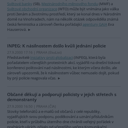
Světové banky
(SB),
Mezinárodního měnového fondu
(MMF) a
Světové obchodní organizace
(WTO) může být vnímána jako válka
proti ženám a životnímu prostředí, který se konal dnes v Národním
domě na Vinohradech, nám na několik otázek odpověděla známá
česká feministka a zároveň členka pořádající
agentury GAIA
Eva
Hauserová.
INPEG: K násilnostem došlo kvůli jednání policie
27.9.2000 17:16 | PRAHA (EkoList)
Představitelé
Iniciativy proti globalizaci
(INPEG), která byla
pořadatelem včerejších protestních akcí, vyjádřili na dnešní tiskové
konferenci politování nad násilnostmi, ke kterým včera došlo, ale
zároveň upozornili, že k násilnostem vůbec nemuselo dojít, pokud
by prý policie reagovala včas.
Občané děkují a podporují policisty v jejich střetech s
demonstranty
27.9.2000 16:50 | PRAHA (
ČIA
)
Stovky telefonátů a e-mailů od občanů z celé republiky,
vyjadřujících svou podporu, poděkování a uznání příslušníkům
policie, kteří v průběhu úterního dne chránili veřejný pořádek v
pražských ulicích, přijalo od včerejšího večera Komunikační