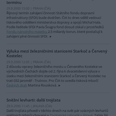
termínu
29.9.2000 15:00 | PRAHA (
ČIA
)
Říjnový termín zahájení činnosti Státního fondu dopravní
infrastruktury (SFDI) bude dodržen. ČIA to dnes sdělil vedoucí
tiskového oddělení ministerstva dopravy a spojů Michal Hala.
Podle ředitele SFDI Pavla Švagra fond dosud získal z prostředků
Fondu národního majetku
2,5 miliardy korun, které postačují k
zahájení plné činnosti SFDI.
Výluka mezi železničními stanicemi Starkoč a Červený
Kostelec
29.9.2000 12:05 | PRAHA (
ČIA
)
Z důvodu opravy železničního mostu u Červeného Kostelce ve
východních Čechách dojde od 2. října k dvacetidenní výluce v
úseku mezi železničními stanicemi Starkoč a Červený Kostelec na
trati 032 Jaroměř - Trutnov. Pro ČIA to uvedla tisková mluvčí
Českých drah
Martina Rousková.
Sněžní levharti: další trojčata
29.9.2000 11:45 | JIHLAVA (
ČIA
)
Další trojčata přivedl v těchto dnech na svět pár vzácných levhartů
sněžných (irbisů) chovaný v
Zoologické zahradě v Jihlavě
. Zatím žijí