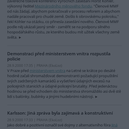
závěrečné tiskové konferenci Výročních zasedání Horst Köhler,
výkonný ředitel
Mezinárodního měnového fondu
. "Členové MMF
od nás žádají, abychom pokračovali v procesu reforem a abychom
nadále pracovali pro chudé země. Došlo k obrovskému pokroku,"
řekl Köhler na otázku, co přinesla zasedání nového. Členové MMF
podle něj ukázali jasný směr - zaměřit se na podporu silného
hospodářského růstu, ze kterého budou mít užitek všechny země
světa.
Demonstraci před ministerstvem vnitra rozpustila
policie
28.9.2000 17:35 | PRAHA (EkoList)
V Praze před
ministerstvem vnitra
na Letné se krátce po desáté
hodině začali shromažďovat demonstranti požadující propuštění
svých zadržených kamarádů a vyšetření údajných excesů na
policejních stanicích a údajné policejní brutality. Před jedenáctou
hodinou se před vchodem do ministerstva shromáždilo asi dvě stě
lidí s balónky, bubínky a jinými hudebními nástroji.
Karlsson: Jiná zpráva byla zajímavá a konstruktivní
28.9.2000 17:33 | PRAHA (EkoList)
Jako dobré a pozitivní označil své dojmy z alternativního fóra
Jiná