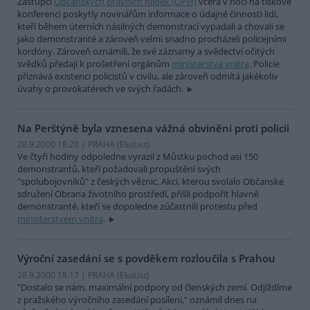
Zástupci
Občanských právních hlídek (OPH)
včera v noci na tiskové
konferenci poskytly novinářům informace o údajné činnosti lidí,
kteří během úterních násilných demonstrací vypadali a chovali se
jako demonstranté a zároveň velmi snadno procházeli policejními
kordóny. Zároveň oznámili, že své záznamy a svědectví očitých
svědků předají k prošetření orgánům
ministerstva vnitra
. Policie
přiznává existenci policistů v civilu, ale zároveň odmítá jakékoliv
úvahy o provokatérech ve svých řadách.
Na Perštýně byla vznesena vážná obvinění proti policii
28.9.2000 18:20 | PRAHA (EkoList)
Ve čtyři hodiny odpoledne vyrazil z Můstku pochod asi 150
demonstrantů, kteří požadovali propuštění svých
"spolubojovníků" z českých věznic. Akci, kterou svolalo Občanské
sdružení Obrana životního prostředí, přišli podpořit hlavně
demonstranté, kteří se dopoledne zúčastnili protestu před
ministerstvem vnitra
.
Výroční zasedání se s povděkem rozloučila s Prahou
28.9.2000 18:17 | PRAHA (EkoList)
"Dostalo se nám, maximální podpory od členských zemí. Odjíždíme
z pražského výročního zasedání posíleni," oznámil dnes na