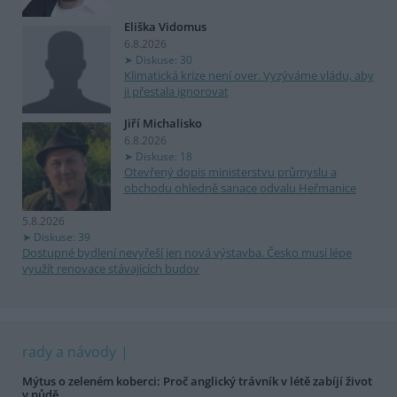
Eliška Vidomus
6.8.2026
Diskuse: 30
Klimatická krize není over. Vyzýváme vládu, aby
ji přestala ignorovat
Jiří Michalisko
6.8.2026
Diskuse: 18
Otevřený dopis ministerstvu průmyslu a
obchodu ohledně sanace odvalu Heřmanice
5.8.2026
Diskuse: 39
Dostupné bydlení nevyřeší jen nová výstavba. Česko musí lépe
využít renovace stávajících budov
rady a návody
Mýtus o zeleném koberci: Proč anglický trávník v létě zabíjí život
v půdě