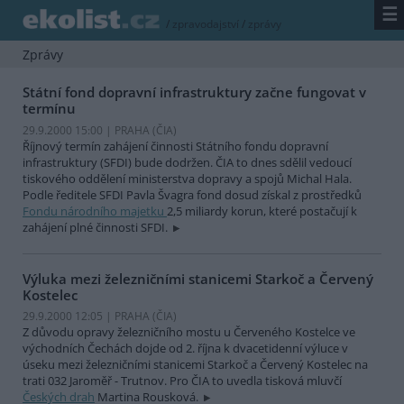
☰
/
zpravodajství
/
zprávy
Zprávy
Státní fond dopravní infrastruktury začne fungovat v
termínu
29.9.2000 15:00 | PRAHA (
ČIA
)
Říjnový termín zahájení činnosti Státního fondu dopravní
infrastruktury (SFDI) bude dodržen. ČIA to dnes sdělil vedoucí
tiskového oddělení ministerstva dopravy a spojů Michal Hala.
Podle ředitele SFDI Pavla Švagra fond dosud získal z prostředků
Fondu národního majetku
2,5 miliardy korun, které postačují k
zahájení plné činnosti SFDI.
Výluka mezi železničními stanicemi Starkoč a Červený
Kostelec
29.9.2000 12:05 | PRAHA (
ČIA
)
Z důvodu opravy železničního mostu u Červeného Kostelce ve
východních Čechách dojde od 2. října k dvacetidenní výluce v
úseku mezi železničními stanicemi Starkoč a Červený Kostelec na
trati 032 Jaroměř - Trutnov. Pro ČIA to uvedla tisková mluvčí
Českých drah
Martina Rousková.