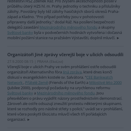
ředitelství HSZ Zdeněk Ráž. Pro zvýšení akceschopnosti posílil v
průběhu úterý HZS hl. m. Prahy jednotky o techniku a příslušníky
zálohy. Povolány byly též zálohy hasičských sborů okresů Praha-
západ a Kladno. "Pro případ potřeby jsou v pohotovosti
připraveny další jednotky," dodal Ráž. Na posílení bezpečnosti
delegátů zasedání
Mezinárodního měnového fondu
a skupiny
Světové banky
byla v podvečerních hodinách vytvořena i dočasná
mobilní požární stanice na pražském Výstavišti, doplnil mluvčí.
Organizátoři Jiné zprávy včerejší boje v ulicích odsoudili
27.9.2000 08:15 | PRAHA (EkoList)
Včerejší boje v ulicích Prahy ve svém prohlášení ostře odsoudili
organizátoři Alternativního fóra
Jiná zpráva
, které dnes končí
diskusí v evangelickém kostele sv. Salvátora. "
CEE Bankwatch
Network
,
Přátelé Země
(Friends of the Earth) a
Milostivé léto 2000
(Jubilee 2000), podporují požadavky na urychlenou reformu
Světové banky
a
Mezinárodního měnového fondu
. Jsou
přesvědčeni o právu vyjádřit názory prostřednictvím demonstrací.
Zároveň ale ostře odsuzují zneužití protestu některými skupinami,
které se rozhodly pro násilné střety s policii," uvádí se v prohlášení,
které včera poskytli EkoListu mluvčí všech tří pořádajících
organizací.