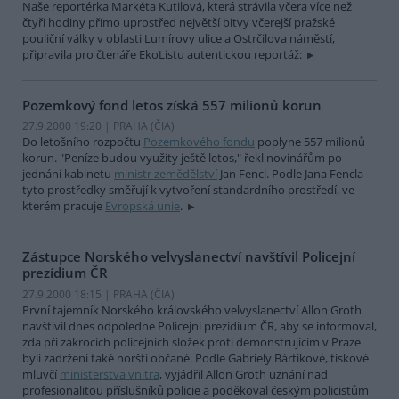
Naše reportérka Markéta Kutilová, která strávila včera více než
čtyři hodiny přímo uprostřed největší bitvy včerejší pražské
pouliční války v oblasti Lumírovy ulice a Ostrčilova náměstí,
připravila pro čtenáře EkoListu autentickou reportáž:
Pozemkový fond letos získá 557 milionů korun
27.9.2000 19:20 | PRAHA (
ČIA
)
Do letošního rozpočtu
Pozemkového fondu
poplyne 557 milionů
korun. "Peníze budou využity ještě letos," řekl novinářům po
jednání kabinetu
ministr zemědělství
Jan Fencl. Podle Jana Fencla
tyto prostředky směřují k vytvoření standardního prostředí, ve
kterém pracuje
Evropská unie
.
Zástupce Norského velvyslanectví navštívil Policejní
prezídium ČR
27.9.2000 18:15 | PRAHA (
ČIA
)
První tajemník Norského královského velvyslanectví Allon Groth
navštívil dnes odpoledne Policejní prezídium ČR, aby se informoval,
zda při zákrocích policejních složek proti demonstrujícím v Praze
byli zadrženi také norští občané. Podle Gabriely Bártíkové, tiskové
mluvčí
ministerstva vnitra
, vyjádřil Allon Groth uznání nad
profesionalitou příslušníků policie a poděkoval českým policistům