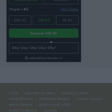
O NÁS
NOVINKY NA WEBU
INZERUJTE U NÁS
PODPOŘTE NÁS
PŘEBÍRÁNÍ OBSAHU
TIŠTĚNÝ EKOLIST
MAPA STRÁNEK
DEJTE O SOBĚ VĚDĚT
ZPRÁVY E-MAILEM
COOKIES