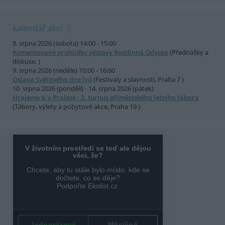
kalendář akcí
8. srpna 2026 (sobota) 14:00 - 15:00
Komentované prohlídky výstavy Rostlinná Odysea
(Přednášky a
diskuse, )
9. srpna 2026 (neděle) 10:00 - 16:00
Oslava Světového dne lvů
(Festivaly a slavnosti, Praha 7 )
10. srpna 2026 (pondělí) - 14. srpna 2026 (pátek)
Hrajeme si v Pralese - 2. turnus příměstského letního tábora
(Tábory, výlety a pobytové akce, Praha 19 )