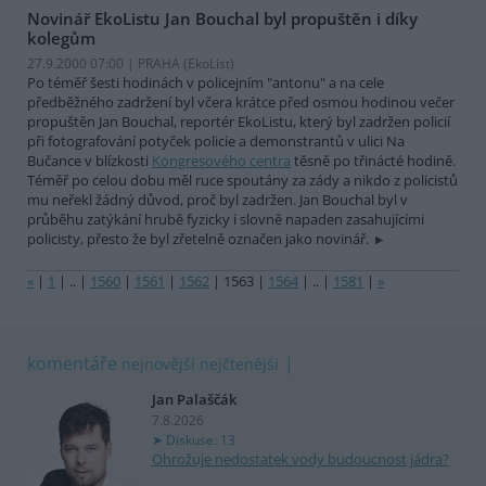
Novinář EkoListu Jan Bouchal byl propuštěn i díky
kolegům
27.9.2000 07:00 | PRAHA (EkoList)
Po téměř šesti hodinách v policejním "antonu" a na cele
předběžného zadržení byl včera krátce před osmou hodinou večer
propuštěn Jan Bouchal, reportér EkoListu, který byl zadržen policií
při fotografování potyček policie a demonstrantů v ulici Na
Bučance v blízkosti
Kongresového centra
těsně po třinácté hodině.
Téměř po celou dobu měl ruce spoutány za zády a nikdo z policistů
mu neřekl žádný důvod, proč byl zadržen. Jan Bouchal byl v
průběhu zatýkání hrubě fyzicky i slovně napaden zasahujícími
policisty, přesto že byl zřetelně označen jako novinář.
«
|
1
|
..
|
1560
|
1561
|
1562
|
1563
|
1564
|
..
|
1581
|
»
komentáře
nejnovější
nejčtenější
Jan Palaščák
7.8.2026
Diskuse: 13
Ohrožuje nedostatek vody budoucnost jádra?