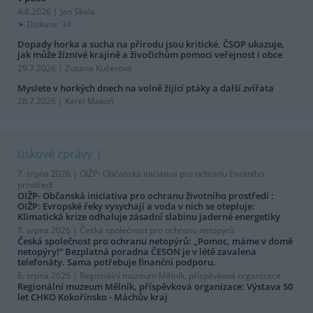
4.8.2026 | Jan Skala
Diskuse: 34
Dopady horka a sucha na přírodu jsou kritické. ČSOP ukazuje,
jak může žíznivé krajině a živočichům pomoci veřejnost i obce
29.7.2026 | Zuzana Kučerová
Myslete v horkých dnech na volně žijící ptáky a další zvířata
28.7.2026 | Karel Makoň
tiskové zprávy
7. srpna 2026 |
OIŽP- Občanská iniciativa pro ochranu životního
prostředí
OIŽP- Občanská iniciativa pro ochranu životního prostředí :
OIŽP: Evropské řeky vysychají a voda v nich se otepluje:
Klimatická krize odhaluje zásadní slabinu jaderné energetiky
7. srpna 2026 |
Česká společnost pro ochranu netopýrů
Česká společnost pro ochranu netopýrů: „Pomoc, máme v domě
netopýry!“ Bezplatná poradna ČESON je v létě zavalena
telefonáty. Sama potřebuje finanční podporu.
6. srpna 2026 |
Regionální muzeum Mělník, příspěvková organizace
Regionální muzeum Mělník, příspěvková organizace: Výstava 50
let CHKO Kokořínsko - Máchův kraj