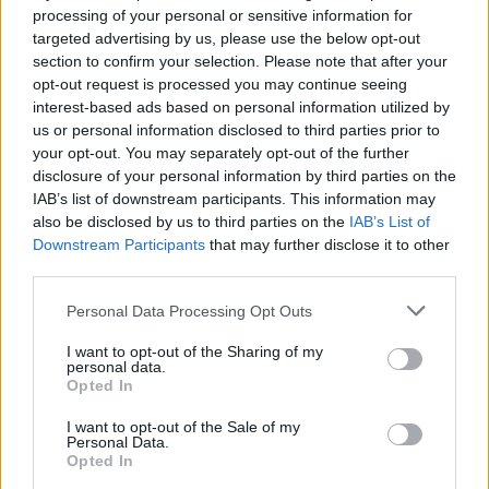
demonstranty
processing of your personal or sensitive information for
targeted advertising by us, please use the below opt-out
27.9.2000 16:50 | PRAHA (
ČIA
)
Stovky telefonátů a e-mailů od občanů z celé republiky,
section to confirm your selection. Please note that after your
vyjadřujících svou podporu, poděkování a uznání příslušníkům
opt-out request is processed you may continue seeing
policie, kteří v průběhu úterního dne chránili veřejný pořádek v
interest-based ads based on personal information utilized by
pražských ulicích, přijalo od včerejšího večera Komunikační
us or personal information disclosed to third parties prior to
centrum ministerstva vnitra a policie. Lidé zároveň vyjadřovali
your opt-out. You may separately opt-out of the further
solidaritu s policisty, zraněnými při střetech s násilnými aktivisty a
přimlouvali se i za tvrdší postup policie. ČIA o tom informovala
disclosure of your personal information by third parties on the
tisková mluvčí
ministerstva vnitra
, Gabriela Bártíková.
IAB’s list of downstream participants. This information may
also be disclosed by us to third parties on the
IAB’s List of
Downstream Participants
that may further disclose it to other
Policie eskortovala 60 zadržených cizinců
third parties.
27.9.2000 16:35 | PRAHA (
ČIA
)
Celkem 60 cizinců, zadržených pro aktivní účast na násilných
Personal Data Processing Opt Outs
protestních akcích v Praze, eskortovala dnes odpoledne
Policie ČR
do jednoho ze svých záchytných zařízení, sdělil ČIA Jiří Suttner ze
I want to opt-out of the Sharing of my
Skupiny pro styk s veřejností PP ČR. S 31 cizinci bylo již zahájeno
personal data.
řízení o správním vyhoštění.
Opted In
I want to opt-out of the Sale of my
KCP: Zápisky z mrtvého domu
Personal Data.
Opted In
27.9.2000 16:30 | PRAHA (EkoList)