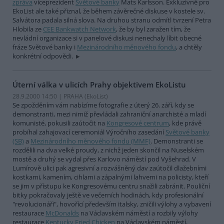
zpráva
viceprezident
Světové banky
Mats Karlsson. Exkluzivně pro
EkoList ale také přiznal, že během závěrečné diskuse v kostele sv.
Salvátora padala silná slova. Na druhou stranu odmítl tvrzení Petra
Hlobila ze
CEE Bankwatch Network
, že by byl zaražen tím, že
nevládní organizace si v panelové diskusi nenechaly líbit obecné
fráze Světové banky i
Mezinárodního měnového fondu
, a chtěly
konkrétní odpovědi.
Úterní válka v ulicích Prahy objektivem EkoListu
28.9.2000 14:50 | PRAHA (EkoList)
Se zpožděním vám nabízíme fotografie z úterý 26. září, kdy se
demonstranti, mezi nimiž převládali zahraniční anarchisté a mladí
komunisté, pokusili zaútočit na
Kongresové centrum
, kde právě
probíhal zahajovací ceremoniál Výročního zasedání
Světové banky
(SB)
a
Mezinárodního měnového fondu (MMF)
. Demonstranti se
rozdělili na dva velké proudy, z nichž jeden skončil na Nuselském
mostě a druhý se vydal přes Karlovo náměstí pod Vyšehrad. V
Lumírově ulici pak agresivní a rozvášněný dav zaútočil dlažebními
kostkami, kamením, cihlami a zápalnými lahvemi na policisty, kteří
se jim v přístupu ke Kongresovému centru snažili zabránit. Pouliční
bitky pokračovaly ještě ve večerních hodinách, kdy profesionální
"revolucionáři", hovořící především italsky, zničili výlohy a vybavení
restaurace
McDonalds
na Václavském náměstí a rozbily výlohy
restaurace
Kentucky Fried Chicken
na Václavském náměstí,