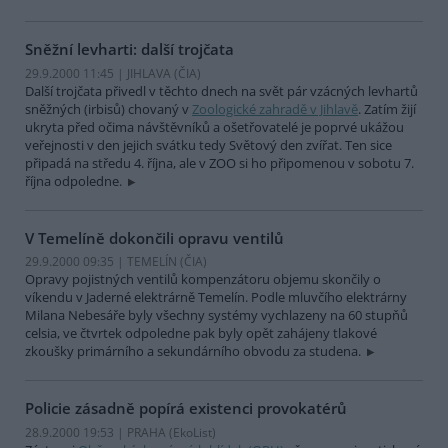
Sněžní levharti: další trojčata
29.9.2000 11:45 | JIHLAVA (
ČIA
)
Další trojčata přivedl v těchto dnech na svět pár vzácných levhartů
sněžných (irbisů) chovaný v
Zoologické zahradě v Jihlavě
. Zatím žijí
ukryta před očima návštěvníků a ošetřovatelé je poprvé ukážou
veřejnosti v den jejich svátku tedy Světový den zvířat. Ten sice
připadá na středu 4. října, ale v ZOO si ho připomenou v sobotu 7.
října odpoledne.
V Temelíně dokončili opravu ventilů
29.9.2000 09:35 | TEMELÍN (
ČIA
)
Opravy pojistných ventilů kompenzátoru objemu skončily o
víkendu v Jaderné elektrárně Temelín. Podle mluvčího elektrárny
Milana Nebesáře byly všechny systémy vychlazeny na 60 stupňů
celsia, ve čtvrtek odpoledne pak byly opět zahájeny tlakové
zkoušky primárního a sekundárního obvodu za studena.
Policie zásadně popírá existenci provokatérů
28.9.2000 19:53 | PRAHA (EkoList)