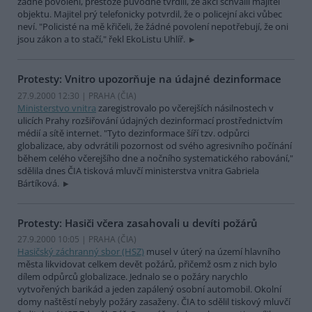
žádné povolení, přestože původně tvrdili, že akci schválil majitel
objektu. Majitel prý telefonicky potvrdil, že o policejní akci vůbec
neví. "Policisté na mě křičeli, že žádné povolení nepotřebují, že oni
jsou zákon a to stačí," řekl EkoListu Uhlíř.
Protesty: Vnitro upozorňuje na údajné dezinformace
27.9.2000 12:30 | PRAHA (
ČIA
)
Ministerstvo vnitra
zaregistrovalo po včerejších násilnostech v
ulicích Prahy rozšiřování údajných dezinformací prostřednictvím
médií a sítě internet. "Tyto dezinformace šíří tzv. odpůrci
globalizace, aby odvrátili pozornost od svého agresivního počínání
během celého včerejšího dne a nočního systematického rabování,"
sdělila dnes ČIA tisková mluvčí ministerstva vnitra Gabriela
Bártíková.
Protesty: Hasiči včera zasahovali u devíti požárů
27.9.2000 10:05 | PRAHA (
ČIA
)
Hasičský záchranný sbor (HSZ)
musel v úterý na území hlavního
města likvidovat celkem devět požárů, přičemž osm z nich bylo
dílem odpůrců globalizace. Jednalo se o požáry narychlo
vytvořených barikád a jeden zapálený osobní automobil. Okolní
domy naštěstí nebyly požáry zasaženy. ČIA to sdělil tiskový mluvčí