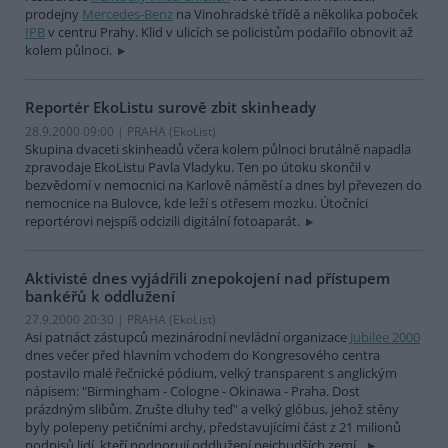
prodejny
Mercedes-Benz
na Vinohradské třídě a několika poboček
IPB
v centru Prahy. Klid v ulicích se policistům podařilo obnovit až
kolem půlnoci.
Reportér EkoListu surově zbit skinheady
28.9.2000 09:00 | PRAHA (EkoList)
Skupina dvaceti skinheadů včera kolem půlnoci brutálně napadla
zpravodaje EkoListu Pavla Vladyku. Ten po útoku skončil v
bezvědomí v nemocnici na Karlově náměstí a dnes byl převezen do
nemocnice na Bulovce, kde leží s otřesem mozku. Útočníci
reportérovi nejspíš odcizili digitální fotoaparát.
Aktivisté dnes vyjádřili znepokojení nad přístupem
bankéřů k oddlužení
27.9.2000 20:30 | PRAHA (EkoList)
Asi patnáct zástupců mezinárodní nevládní organizace
Jubilee 2000
dnes večer před hlavním vchodem do Kongresového centra
postavilo malé řečnické pódium, velký transparent s anglickým
nápisem: "Birmingham - Cologne - Okinawa - Praha. Dost
prázdným slibům. Zrušte dluhy teď" a velký glóbus, jehož stěny
byly polepeny petičními archy, představujícími část z 21 milionů
podpisů lidí, kteří podporují oddlužení nejchudších zemí..