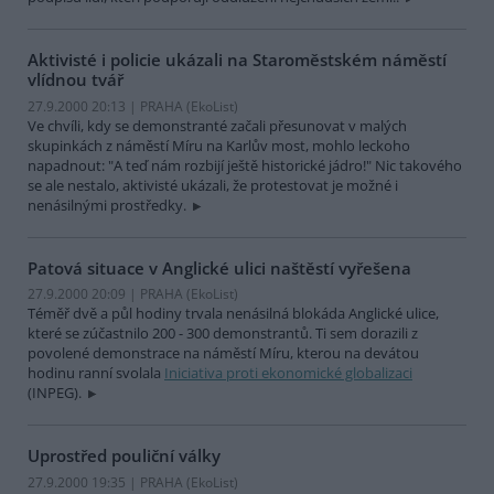
Aktivisté i policie ukázali na Staroměstském náměstí
vlídnou tvář
27.9.2000 20:13 | PRAHA (EkoList)
Ve chvíli, kdy se demonstranté začali přesunovat v malých
skupinkách z náměstí Míru na Karlův most, mohlo leckoho
napadnout: "A teď nám rozbijí ještě historické jádro!" Nic takového
se ale nestalo, aktivisté ukázali, že protestovat je možné i
nenásilnými prostředky.
Patová situace v Anglické ulici naštěstí vyřešena
27.9.2000 20:09 | PRAHA (EkoList)
Téměř dvě a půl hodiny trvala nenásilná blokáda Anglické ulice,
které se zúčastnilo 200 - 300 demonstrantů. Ti sem dorazili z
povolené demonstrace na náměstí Míru, kterou na devátou
hodinu ranní svolala
Iniciativa proti ekonomické globalizaci
(INPEG).
Uprostřed pouliční války
27.9.2000 19:35 | PRAHA (EkoList)