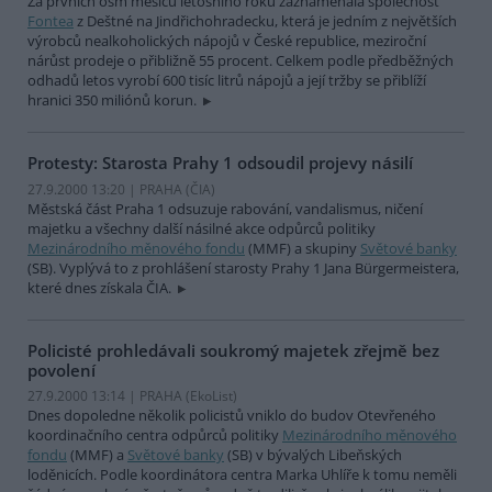
Za prvních osm měsíců letošního roku zaznamenala společnost
Fontea
z Deštné na Jindřichohradecku, která je jedním z největších
výrobců nealkoholických nápojů v České republice, meziroční
nárůst prodeje o přibližně 55 procent. Celkem podle předběžných
odhadů letos vyrobí 600 tisíc litrů nápojů a její tržby se přiblíží
hranici 350 miliónů korun.
Protesty: Starosta Prahy 1 odsoudil projevy násilí
27.9.2000 13:20 | PRAHA (
ČIA
)
Městská část Praha 1 odsuzuje rabování, vandalismus, ničení
majetku a všechny další násilné akce odpůrců politiky
Mezinárodního měnového fondu
(MMF) a skupiny
Světové banky
(SB). Vyplývá to z prohlášení starosty Prahy 1 Jana Bürgermeistera,
které dnes získala ČIA.
Policisté prohledávali soukromý majetek zřejmě bez
povolení
27.9.2000 13:14 | PRAHA (EkoList)
Dnes dopoledne několik policistů vniklo do budov Otevřeného
koordinačního centra odpůrců politiky
Mezinárodního měnového
fondu
(MMF) a
Světové banky
(SB) v bývalých Libeňských
loděnicích. Podle koordinátora centra Marka Uhlíře k tomu neměli