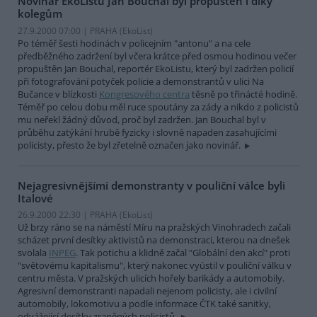
Novinář EkoListu Jan Bouchal byl propuštěn i díky
kolegům
27.9.2000 07:00 | PRAHA (EkoList)
Po téměř šesti hodinách v policejním "antonu" a na cele
předběžného zadržení byl včera krátce před osmou hodinou večer
propuštěn Jan Bouchal, reportér EkoListu, který byl zadržen policií
při fotografování potyček policie a demonstrantů v ulici Na
Bučance v blízkosti
Kongresového centra
těsně po třinácté hodině.
Téměř po celou dobu měl ruce spoutány za zády a nikdo z policistů
mu neřekl žádný důvod, proč byl zadržen. Jan Bouchal byl v
průběhu zatýkání hrubě fyzicky i slovně napaden zasahujícími
policisty, přesto že byl zřetelně označen jako novinář.
Nejagresivnějšími demonstranty v pouliční válce byli
Italové
26.9.2000 22:30 | PRAHA (EkoList)
Už brzy ráno se na náměstí Míru na pražských Vinohradech začali
scházet první desítky aktivistů na demonstraci, kterou na dnešek
svolala
INPEG
. Tak potichu a klidně začal "Globální den akcí" proti
"světovému kapitalismu", který nakonec vyústil v pouliční válku v
centru města. V pražských ulicích hořely barikády a automobily.
Agresivní demonstranti napadali nejenom policisty, ale i civilní
automobily, lokomotivu a podle informace ČTK také sanitky,
odvážející desítky zraněných policistů.