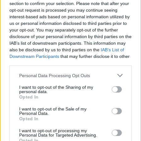
26.9.2000 17:00 | PRAHA (EkoList)
section to confirm your selection. Please note that after your
Demonstrace před
Kongresovým centrem
znemožnila Jimu
opt-out request is processed you may continue seeing
McNielovi z Inspekčního panelu
Světové banky
zúčastnit se
interest-based ads based on personal information utilized by
diskuse o této instituci na fóru
Jiná zpráva
v Městské knihovně.
us or personal information disclosed to third parties prior to
your opt-out. You may separately opt-out of the further
disclosure of your personal information by third parties on the
Tiskové středisko v Kongresovém centru napjatě
sleduje události v ulicích
IAB’s list of downstream participants. This information may
also be disclosed by us to third parties on the
IAB’s List of
26.9.2000 16:53 | PRAHA (EkoList)
Pomalu se mění atmosféra v tiskovém středisku v Kongresovém
Downstream Participants
that may further disclose it to other
centru. Novináři napjatě sledují vysílání televizní stanice
CNN
, která
third parties.
přináší pravidelně aktuální zpravodajství z pražských ulic. Otřesné
obrázky slzným plynem zahalených bitek mezi demonstranty a
Personal Data Processing Opt Outs
policisty proměnily atmosféru mezi samotnými novináři. Ještě
nikdy se tady v press centru neshluklo kolem televizních
I want to opt-out of the Sharing of my
obrazovek, které tu jsou instalovány, tolik lidí jako nyní. Naposled
personal data.
zde taková velká sledovanost byla při olympijském klání Jana
Opted In
Železného, ale to se s nynějším návalem vůbec nedá srovnávat.
I want to opt-out of the Sale of my
Personal Data.
Opted In
Chyby při rekonstrukci Balkánu mohou být zdrojem
konfliktu
I want to opt-out of processing my
26.9.2000 14:30 | PRAHA (EkoList)
Personal Data for Targeted Advertising.
Roli
Světové banky
a dalších mezinárodních finančních institucí při
Opted In