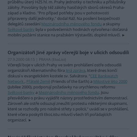
průběhu úterý HZS hl. m. Prahy jednotky o techniku a příslušníky
zálohy. Povolány byly též zálohy hasičských sborů okresů Praha-
západ a Kladno. "Pro případ potřeby jsou v pohotovosti
připraveny další jednotky," dodal Ráž. Na posílení bezpečnosti
delegátů zasedání
Mezinárodního měnového fondu
a skupiny
Světové banky
byla v podvečerních hodinách vytvořena i dočasná
mobilní požární stanice na pražském Výstavišti, doplnil mluvčí.
Organizátoři Jiné zprávy včerejší boje v ulicích odsoudili
27.9.2000 08:15 | PRAHA (EkoList)
Včerejší boje v ulicích Prahy ve svém prohlášení ostře odsoudili
organizátoři Alternativního fóra
Jiná zpráva
, které dnes končí
diskusí v evangelickém kostele sv. Salvátora. "
CEE Bankwatch
Network
,
Přátelé Země
(Friends of the Earth) a
Milostivé léto 2000
(Jubilee 2000), podporují požadavky na urychlenou reformu
Světové banky
a
Mezinárodního měnového fondu
. Jsou
přesvědčeni o právu vyjádřit názory prostřednictvím demonstrací.
Zároveň ale ostře odsuzují zneužití protestu některými skupinami,
které se rozhodly pro násilné střety s policii," uvádí se v prohlášení,
které včera poskytli EkoListu mluvčí všech tří pořádajících
organizací.