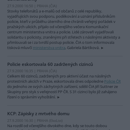
27.9.2000 16:50 | PRAHA (
ČIA
)
Stovky telefonátů a e-mailů od občanů z celé republiky,
vyjadřujících svou podporu, poděkování a uznání příslušníkům
policie, kteří v průběhu úterního dne chránili veřejný pořádek v
pražských ulicích, přijalo od včerejšího večera Komunikační
centrum ministerstva vnitra a policie. Lidé zároveň vyjadřovali
solidaritu s policisty, zraněnými při střetech s násilnými aktivisty a
přimlouvali se i za tvrdší postup policie. ČIA o tom informovala
tisková mluvčí
ministerstva vnitra
, Gabriela Bártíková.
Policie eskortovala 60 zadržených cizinců
27.9.2000 16:35 | PRAHA (
ČIA
)
Celkem 60 cizinců, zadržených pro aktivní účast na násilných
protestních akcích v Praze, eskortovala dnes odpoledne
Policie ČR
do jednoho ze svých záchytných zařízení, sdělil ČIA Jiří Suttner ze
Skupiny pro styk s veřejností PP ČR. S 31 cizinci bylo již zahájeno
řízení o správním vyhoštění.
KCP: Zápisky z mrtvého domu
27.9.2000 16:30 | PRAHA (EkoList)
Na rozdíl od včerejšího divokého dne, kdy se touto dobou