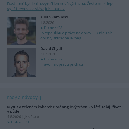
Dostupné bydlení nevyřeší jen nová výstavba. Česko musí lépe
využít renovace stávajících budov
Kilian Kaminski
1.8.2026
Diskuse: 38
Evropa slibuje právo na opravu. Budou ale
opravy skutečně levnější?
David Chytil
31.7.2026
Diskuse: 32
Právo na opravu přichází
rady a návody
Mýtus o zeleném koberci: Proč anglický trávník v létě zabíjí život
v půdě
4.8.2026 | Jan Skala
Diskuse: 31