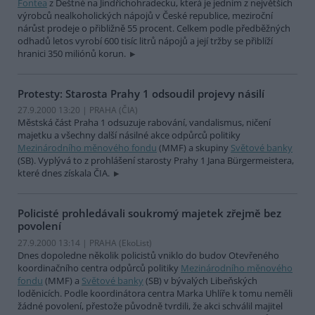
Fontea
z Deštné na Jindřichohradecku, která je jedním z největších
výrobců nealkoholických nápojů v České republice, meziroční
nárůst prodeje o přibližně 55 procent. Celkem podle předběžných
odhadů letos vyrobí 600 tisíc litrů nápojů a její tržby se přiblíží
hranici 350 miliónů korun.
Protesty: Starosta Prahy 1 odsoudil projevy násilí
27.9.2000 13:20 | PRAHA (
ČIA
)
Městská část Praha 1 odsuzuje rabování, vandalismus, ničení
majetku a všechny další násilné akce odpůrců politiky
Mezinárodního měnového fondu
(MMF) a skupiny
Světové banky
(SB). Vyplývá to z prohlášení starosty Prahy 1 Jana Bürgermeistera,
které dnes získala ČIA.
Policisté prohledávali soukromý majetek zřejmě bez
povolení
27.9.2000 13:14 | PRAHA (EkoList)
Dnes dopoledne několik policistů vniklo do budov Otevřeného
koordinačního centra odpůrců politiky
Mezinárodního měnového
fondu
(MMF) a
Světové banky
(SB) v bývalých Libeňských
loděnicích. Podle koordinátora centra Marka Uhlíře k tomu neměli
žádné povolení, přestože původně tvrdili, že akci schválil majitel