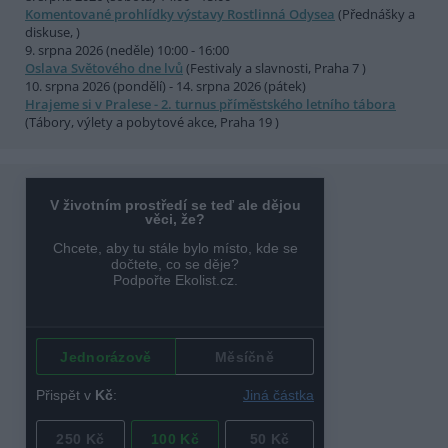
Komentované prohlídky výstavy Rostlinná Odysea
(Přednášky a
diskuse, )
9. srpna 2026 (neděle) 10:00 - 16:00
Oslava Světového dne lvů
(Festivaly a slavnosti, Praha 7 )
10. srpna 2026 (pondělí) - 14. srpna 2026 (pátek)
Hrajeme si v Pralese - 2. turnus příměstského letního tábora
(Tábory, výlety a pobytové akce, Praha 19 )