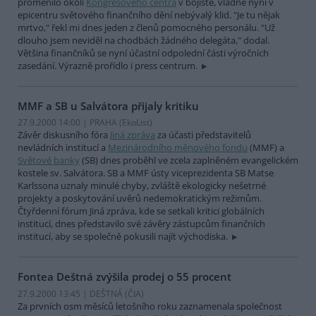
proměnilo okolí
Kongresového centra
v bojiště, vládne nyní v
epicentru světového finančního dění nebývalý klid. "Je tu nějak
mrtvo," řekl mi dnes jeden z členů pomocného personálu. "Už
dlouho jsem neviděl na chodbách žádného delegáta," dodal.
Většina finančníků se nyní účastní odpolední části výročních
zasedání. Výrazně prořídlo i press centrum.
MMF a SB u Salvátora přijaly kritiku
27.9.2000 14:00 | PRAHA (EkoList)
Závěr diskusního fóra
Jiná zpráva
za účasti představitelů
nevládních institucí a
Mezinárodního měnového fondu
(MMF) a
Světové banky
(SB) dnes proběhl ve zcela zaplněném evangelickém
kostele sv. Salvátora. SB a MMF ústy viceprezidenta SB Matse
Karlssona uznaly minulé chyby, zvláště ekologicky nešetrné
projekty a poskytování uvěrů nedemokratickým režimům.
Čtyřdenní fórum Jiná zpráva, kde se setkali kritici globálních
institucí, dnes představilo své závěry zástupcům finančních
institucí, aby se společně pokusili najít východiska.
Fontea Deštná zvýšila prodej o 55 procent
27.9.2000 13:45 | DEŠTNÁ (
ČIA
)
Za prvních osm měsíců letošního roku zaznamenala společnost