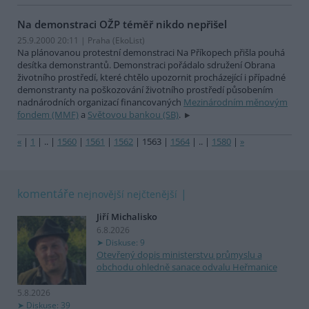
Na demonstraci OŽP téměř nikdo nepřišel
25.9.2000 20:11 | Praha (EkoList)
Na plánovanou protestní demonstraci Na Příkopech přišla pouhá
desítka demonstrantů. Demonstraci pořádalo sdružení Obrana
životního prostředí, které chtělo upozornit procházející i případné
demonstranty na poškozování životního prostředí působením
nadnárodních organizací financovaných
Mezinárodním měnovým
fondem (MMF)
a
Světovou bankou (SB)
.
«
|
1
|
..
|
1560
|
1561
|
1562
|
1563
|
1564
|
..
|
1580
|
»
komentáře
nejnovější
nejčtenější
Jiří Michalisko
6.8.2026
Diskuse: 9
Otevřený dopis ministerstvu průmyslu a
obchodu ohledně sanace odvalu Heřmanice
5.8.2026
Diskuse: 39