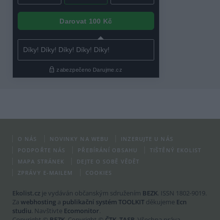
O NÁS
NOVINKY NA WEBU
INZERUJTE U NÁS
PODPOŘTE NÁS
PŘEBÍRÁNÍ OBSAHU
TIŠTĚNÝ EKOLIST
MAPA STRÁNEK
DEJTE O SOBĚ VĚDĚT
ZPRÁVY E-MAILEM
COOKIES
Ekolist.cz
je vydáván občanským sdružením
BEZK
. ISSN 1802-9019.
Za
webhosting
a
publikační systém TOOLKIT
děkujeme
Ecn
studiu
. Navštivte
Ecomonitor
.
Copyright ©
BEZK
. Copyright ©
ČTK
,
TASR
. Všechna práva