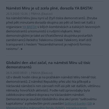
Náměstí Míru je už zcela plné, dorazila YA BASTA!
26.9.2000 10:36 | PRAHA (EkoList)
Na náměstí Míru jsou nyní už čtyři tisíce demonstrantů. Zhruba
před pěti minutami dorazila skupina asi pěti až šesti set Italů z
organizace
YA BASTA!
v bílých kombinézách a italských levicových
demonstrantů a komunistů s rudými vlajkami. Mezi
demonstrujícími je také asi třicetičlenná skupinka postarších
zaměstnanců řeckého Telekomu (Greek Telekom), kteří drží
transparent s heslem "Nezaměstnanost je nejhorší formou
rasismu".
Globální den akcí začal, na náměstí Míru už tisíc
demonstrantů
26.9.2000 09:01 | PRAHA (EkoList)
Už v devět hodin ráno je na pražském náměstí Míru téměř tisíc
demonstrantů. Z náměstí Republiky přes ulici Na příkopě a
Václavské náměstí k nim zároveň míří asi pět set dalších, většinou
německy hovořících aktivistů. Podle naší zpravodajky byla
zablokována veškerá doprava na Václavském náměstí.
Demonstrace je součástí Globálního dne akcí proti "světovému
kapitalismu" a především proti zasedání
Světové banky (SB)
a
Mezinárodního měnového fondu (MMF)
.
Iniciativa proti