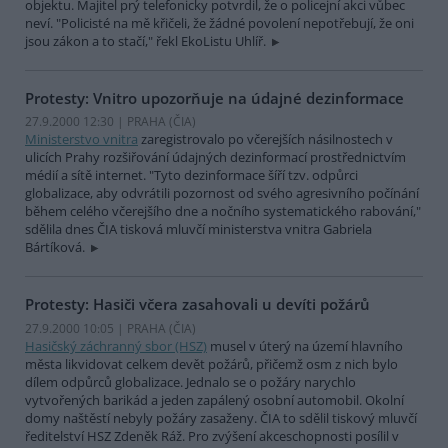
objektu. Majitel prý telefonicky potvrdil, že o policejní akci vůbec
neví. "Policisté na mě křičeli, že žádné povolení nepotřebují, že oni
jsou zákon a to stačí," řekl EkoListu Uhlíř.
Protesty: Vnitro upozorňuje na údajné dezinformace
27.9.2000 12:30 | PRAHA (
ČIA
)
Ministerstvo vnitra
zaregistrovalo po včerejších násilnostech v
ulicích Prahy rozšiřování údajných dezinformací prostřednictvím
médií a sítě internet. "Tyto dezinformace šíří tzv. odpůrci
globalizace, aby odvrátili pozornost od svého agresivního počínání
během celého včerejšího dne a nočního systematického rabování,"
sdělila dnes ČIA tisková mluvčí ministerstva vnitra Gabriela
Bártíková.
Protesty: Hasiči včera zasahovali u devíti požárů
27.9.2000 10:05 | PRAHA (
ČIA
)
Hasičský záchranný sbor (HSZ)
musel v úterý na území hlavního
města likvidovat celkem devět požárů, přičemž osm z nich bylo
dílem odpůrců globalizace. Jednalo se o požáry narychlo
vytvořených barikád a jeden zapálený osobní automobil. Okolní
domy naštěstí nebyly požáry zasaženy. ČIA to sdělil tiskový mluvčí
ředitelství HSZ Zdeněk Ráž. Pro zvýšení akceschopnosti posílil v