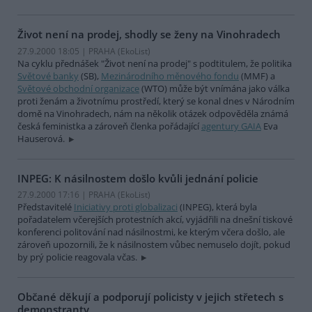
Život není na prodej, shodly se ženy na Vinohradech
27.9.2000 18:05 | PRAHA (EkoList)
Na cyklu přednášek "Život není na prodej" s podtitulem, že politika
Světové banky
(SB),
Mezinárodního měnového fondu
(MMF) a
Světové obchodní organizace
(WTO) může být vnímána jako válka
proti ženám a životnímu prostředí, který se konal dnes v Národním
domě na Vinohradech, nám na několik otázek odpověděla známá
česká feministka a zároveň členka pořádající
agentury GAIA
Eva
Hauserová.
INPEG: K násilnostem došlo kvůli jednání policie
27.9.2000 17:16 | PRAHA (EkoList)
Představitelé
Iniciativy proti globalizaci
(INPEG), která byla
pořadatelem včerejších protestních akcí, vyjádřili na dnešní tiskové
konferenci politování nad násilnostmi, ke kterým včera došlo, ale
zároveň upozornili, že k násilnostem vůbec nemuselo dojít, pokud
by prý policie reagovala včas.
Občané děkují a podporují policisty v jejich střetech s
demonstranty