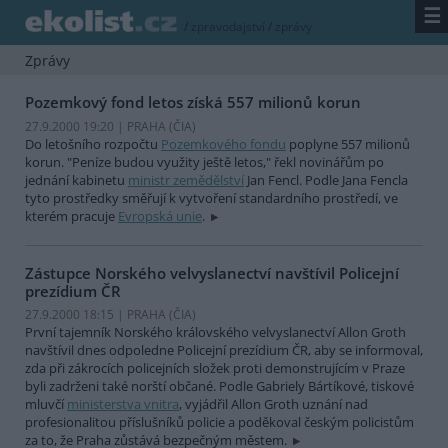
☰
/
zpravodajství
/
zprávy
Zprávy
Pozemkový fond letos získá 557 milionů korun
27.9.2000 19:20 | PRAHA (
ČIA
)
Do letošního rozpočtu
Pozemkového fondu
poplyne 557 milionů
korun. "Peníze budou využity ještě letos," řekl novinářům po
jednání kabinetu
ministr zemědělství
Jan Fencl. Podle Jana Fencla
tyto prostředky směřují k vytvoření standardního prostředí, ve
kterém pracuje
Evropská unie
.
Zástupce Norského velvyslanectví navštívil Policejní
prezídium ČR
27.9.2000 18:15 | PRAHA (
ČIA
)
První tajemník Norského královského velvyslanectví Allon Groth
navštívil dnes odpoledne Policejní prezídium ČR, aby se informoval,
zda při zákrocích policejních složek proti demonstrujícím v Praze
byli zadrženi také norští občané. Podle Gabriely Bártíkové, tiskové
mluvčí
ministerstva vnitra
, vyjádřil Allon Groth uznání nad
profesionalitou příslušníků policie a poděkoval českým policistům
za to, že Praha zůstává bezpečným městem.