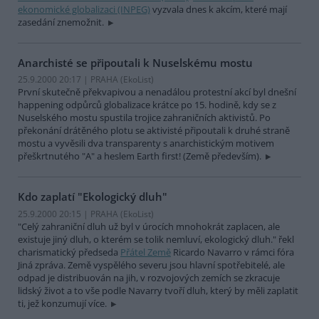
ekonomické globalizaci (INPEG)
vyzvala dnes k akcím, které mají
zasedání znemožnit.
Anarchisté se připoutali k Nuselskému mostu
25.9.2000 20:17 | PRAHA (EkoList)
První skutečně překvapivou a nenadálou protestní akcí byl dnešní
happening odpůrců globalizace krátce po 15. hodině, kdy se z
Nuselského mostu spustila trojice zahraničních aktivistů. Po
překonání drátěného plotu se aktivisté připoutali k druhé straně
mostu a vyvěsili dva transparenty s anarchistickým motivem
přeškrtnutého "A" a heslem Earth first! (Země především).
Kdo zaplatí "Ekologický dluh"
25.9.2000 20:15 | PRAHA (EkoList)
"Celý zahraniční dluh už byl v úrocích mnohokrát zaplacen, ale
existuje jiný dluh, o kterém se tolik nemluví, ekologický dluh." řekl
charismatický předseda
Přátel Země
Ricardo Navarro v rámci fóra
Jiná zpráva. Země vyspělého severu jsou hlavní spotřebitelé, ale
odpad je distribuován na jih, v rozvojových zemích se zkracuje
lidský život a to vše podle Navarry tvoří dluh, který by měli zaplatit
ti, jež konzumují více.