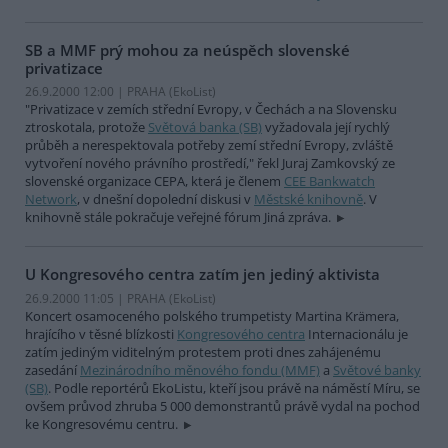
SB a MMF prý mohou za neúspěch slovenské
privatizace
26.9.2000 12:00 | PRAHA (EkoList)
"Privatizace v zemích střední Evropy, v Čechách a na Slovensku
ztroskotala, protože
Světová banka (SB)
vyžadovala její rychlý
průběh a nerespektovala potřeby zemí střední Evropy, zvláště
vytvoření nového právního prostředí," řekl Juraj Zamkovský ze
slovenské organizace CEPA, která je členem
CEE Bankwatch
Network
, v dnešní dopolední diskusi v
Městské knihovně
. V
knihovně stále pokračuje veřejné fórum Jiná zpráva.
U Kongresového centra zatím jen jediný aktivista
26.9.2000 11:05 | PRAHA (EkoList)
Koncert osamoceného polského trumpetisty Martina Krämera,
hrajícího v těsné blízkosti
Kongresového centra
Internacionálu je
zatím jediným viditelným protestem proti dnes zahájenému
zasedání
Mezinárodního měnového fondu (MMF)
a
Světové banky
(SB)
. Podle reportérů EkoListu, kteří jsou právě na náměstí Míru, se
ovšem průvod zhruba 5 000 demonstrantů právě vydal na pochod
ke Kongresovému centru.