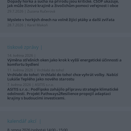
Dopady horka a sucha na přírodu jsou kritické. ČSOP ukazuje,
jak může žíznivé krajině a živočichům pomoci veřejnost i obce
29.7.2026 | Zuzana Kučerová
Myslete v horkých dnech na volně žijící ptáky a další zvířata
28.7.2026 | Karel Makoň
tiskové zprávy
14. května 2026 |
Výměna střešních oken jako krok k vyšší energetické účinnosti a
komfortu bydlení
11. května 2026 |
Vrchlabí do toho!
Vrchlabí do toho!: Vrchlabí do toho! chce vyhrát volby. Nabízí
Lukáše Teplého jako nového starostu
7. května 2026 |
ASITIS s.r.o.
ASITIS s.r.o.: Podřipsko zahájilo přípravu strategie klimatické
odolnosti. Projekt Pathways2Resilience propojil adaptaci
krajiny s budoucími investicemi.
kalendář akcí
8. srpna 2026 (sobota) 14:00 - 15:00