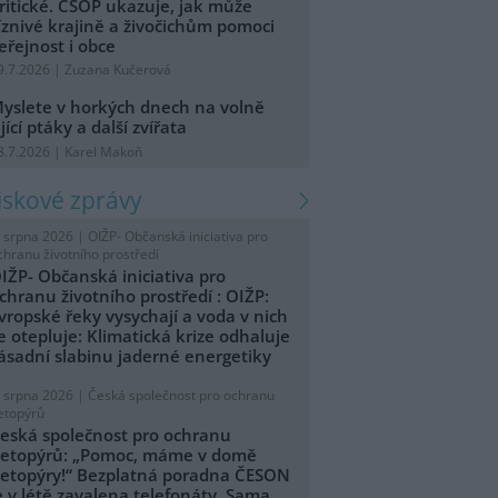
ritické. ČSOP ukazuje, jak může
íznivé krajině a živočichům pomoci
eřejnost i obce
9.7.2026 | Zuzana Kučerová
yslete v horkých dnech na volně
ijící ptáky a další zvířata
8.7.2026 | Karel Makoň
tiskové zprávy
. srpna 2026 |
OIŽP- Občanská iniciativa pro
chranu životního prostředí
IŽP- Občanská iniciativa pro
chranu životního prostředí : OIŽP:
vropské řeky vysychají a voda v nich
e otepluje: Klimatická krize odhaluje
ásadní slabinu jaderné energetiky
. srpna 2026 |
Česká společnost pro ochranu
etopýrů
eská společnost pro ochranu
etopýrů: „Pomoc, máme v domě
etopýry!“ Bezplatná poradna ČESON
e v létě zavalena telefonáty. Sama