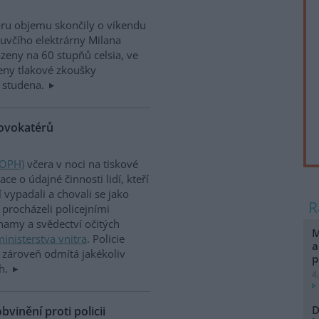
ru objemu skončily o víkendu
luvčího elektrárny Milana
eny na 60 stupňů celsia, ve
eny tlakové zkoušky
 studena.
rovokatérů
(OPH)
včera v noci na tiskové
e o údajné činnosti lidí, kteří
vypadali a chovali se jako
procházeli policejními
namy a svědectví očitých
M
inisterstva vnitra
. Policie
a
le zároveň odmítá jakékoliv
p
ch.
4
D
vinění proti policii