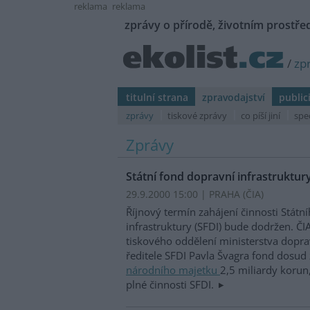
reklama
reklama
zprávy o přírodě, životním prostřed
/
zp
titulní strana
zpravodajství
public
zprávy
tiskové zprávy
co píší jiní
spe
Zprávy
Státní fond dopravní infrastruktur
29.9.2000 15:00 | PRAHA (
ČIA
)
Říjnový termín zahájení činnosti Státn
infrastruktury (SFDI) bude dodržen. ČIA
tiskového oddělení ministerstva dopra
ředitele SFDI Pavla Švagra fond dosud 
národního majetku
2,5 miliardy korun,
plné činnosti SFDI.