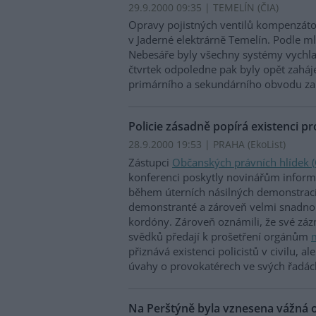
29.9.2000 09:35 | TEMELÍN (
ČIA
)
Opravy pojistných ventilů kompenzáto
v Jaderné elektrárně Temelín. Podle m
Nebesáře byly všechny systémy vychlaz
čtvrtek odpoledne pak byly opět zaháj
primárního a sekundárního obvodu za
Policie zásadně popírá existenci p
28.9.2000 19:53 | PRAHA (EkoList)
Zástupci
Občanských právních hlídek 
konferenci poskytly novinářům informac
během úterních násilných demonstrací 
demonstranté a zároveň velmi snadno 
kordóny. Zároveň oznámili, že své záz
svědků předají k prošetření orgánům
m
přiznává existenci policistů v civilu, a
úvahy o provokatérech ve svých řadá
Na Perštýně byla vznesena vážná ob