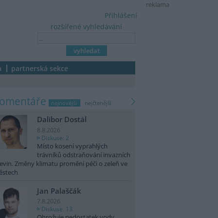
reklama
Přihlášení
rozšířené vyhledávání
a
partnerská sekce
komentáře
nejnovější
nejčtenější
Dalibor Dostál
8.8.2026
Diskuse: 2
Místo kosení vyprahlých
trávníků odstraňování invazních
evin. Změny klimatu promění péči o zeleň ve
ěstech
Jan Palaščák
7.8.2026
Diskuse: 13
Ohrožuje nedostatek vody