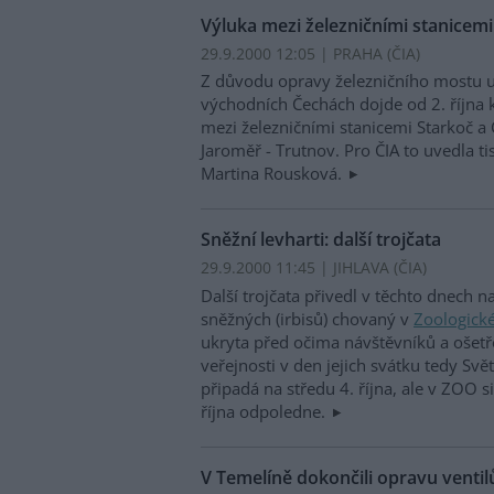
Výluka mezi železničními stanicemi
29.9.2000 12:05 | PRAHA (
ČIA
)
Z důvodu opravy železničního mostu u
východních Čechách dojde od 2. října 
mezi železničními stanicemi Starkoč a 
Jaroměř - Trutnov. Pro ČIA to uvedla t
Martina Rousková.
Sněžní levharti: další trojčata
29.9.2000 11:45 | JIHLAVA (
ČIA
)
Další trojčata přivedl v těchto dnech n
sněžných (irbisů) chovaný v
Zoologické
ukryta před očima návštěvníků a ošetř
veřejnosti v den jejich svátku tedy Svě
připadá na středu 4. října, ale v ZOO 
října odpoledne.
V Temelíně dokončili opravu ventil