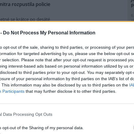
tra rozpustila policie
p
6
etné se krátce po desáté
p
nti požadující propuštění
R
p
í údajných excesů na
 -
Do Not Process My Personal Information
l
 brutality. Před jedenáctou
tva shromáždilo asi dvě stě
to opt-out of the sale, sharing to third parties, or processing of your per
ními nástroji.
formation for targeted advertising by us, please use the below opt-out s
r selection. Please note that after your opt-out request is processed y
eing interest-based ads based on personal information utilized by us or
 a konstruktivní
8
disclosed to third parties prior to your opt-out. You may separately opt-
K
losure of your personal information by third parties on the IAB’s list of
O
my z alternativního fóra
Jiná
. This information may also be disclosed by us to third parties on the
IA
ts Karlsson. Exkluzivně pro
9
Participants
that may further disclose it to other third parties.
rečné diskuse v kostele sv.
O
s
u stranu odmítl tvrzení Petra
e by byl zaražen tím, že
1
l Data Processing Opt Outs
usi nenechaly líbit obecné
(
měnového fondu
, a chtěly
H
p
o opt-out of the Sharing of my personal data.
a