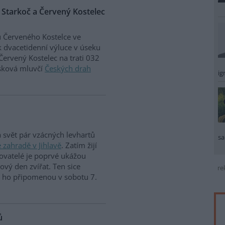
 Starkoč a Červený Kostelec
 Červeného Kostelce ve
k dvacetidenní výluce v úseku
Červený Kostelec na trati 032
isková mluvčí
Českých drah
ig
a svět pár vzácných levhartů
sa
 zahradě v Jihlavě
. Zatím žijí
ovatelé je poprvé ukážou
tový den zvířat. Ten sice
re
si ho připomenou v sobotu 7.
ů