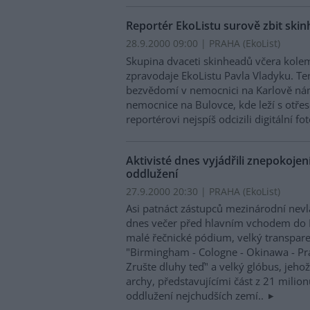
Reportér EkoListu surově zbit ski
28.9.2000 09:00 | PRAHA (EkoList)
Skupina dvaceti skinheadů včera kole
zpravodaje EkoListu Pavla Vladyku. Te
bezvědomí v nemocnici na Karlově nám
nemocnice na Bulovce, kde leží s otře
reportérovi nejspíš odcizili digitální f
Aktivisté dnes vyjádřili znepokoje
oddlužení
27.9.2000 20:30 | PRAHA (EkoList)
Asi patnáct zástupců mezinárodní nev
dnes večer před hlavním vchodem do 
malé řečnické pódium, velký transpar
"Birmingham - Cologne - Okinawa - Pr
Zrušte dluhy teď" a velký glóbus, jeho
archy, představujícími část z 21 milion
oddlužení nejchudších zemí..