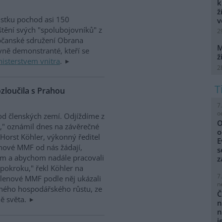
k
ž
ůstku pochod asi 150
v
tění svých "spolubojovníků" z
2
Občanské sdružení Obrana
M
avně demonstranté, kteří se
ž
isterstvem vnitra
.
2
zloučila s Prahou
7
o
d členských zemí. Odjíždíme z
O
," oznámil dnes na závěrečné
o
Horst Köhler, výkonný ředitel
E
enové MMF od nás žádají,
s
em a abychom nadále pracovali
z
okroku," řekl Köhler na
7
Členové MMF podle něj ukázali
n
lného hospodářského růstu, ze
Č
ě světa.
n
n
j