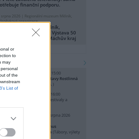
otřebuje finanční podporu.
. srpna 2026 |
Regionální muzeum Mělník,
říspěvková organizace
egionální muzeum Mělník,
říspěvková organizace: Výstava 50
et CHKO Kokořínsko - Máchův kraj
přidat tiskovou zprávu
sonal or
ection to
kalendář akcí
ou may
 personal
. srpna 2026 (sobota) 14:00 - 15:00
out of the
omentované prohlídky výstavy Rostlinná
 downstream
dysea
(Přednášky a diskuse, )
B’s List of
. srpna 2026 (neděle) 10:00 - 16:00
slava Světového dne lvů
(Festivaly a
lavnosti, Praha 7 )
0. srpna 2026 (pondělí) - 14. srpna 2026
pátek)
rajeme si v Pralese - 2. turnus
říměstského letního tábora
(Tábory, výlety
 pobytové akce, Praha 19 )