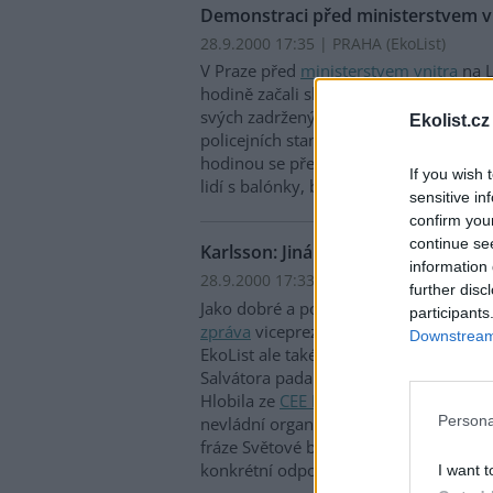
Demonstraci před ministerstvem vni
28.9.2000 17:35 | PRAHA (EkoList)
V Praze před
ministerstvem vnitra
na L
hodině začali shromažďovat demonstra
svých zadržených kamarádů a vyšetřen
Ekolist.cz
policejních stanicích a údajné policejní
hodinou se před vchodem do ministers
If you wish 
lidí s balónky, bubínky a jinými hudeb
sensitive in
confirm you
continue se
Karlsson: Jiná zpráva byla zajímavá
information 
28.9.2000 17:33 | PRAHA (EkoList)
further disc
Jako dobré a pozitivní označil své doj
participants
zpráva
viceprezident
Světové banky
Ma
Downstream 
EkoList ale také přiznal, že během závě
Salvátora padala silná slova. Na druho
Hlobila ze
CEE Bankwatch Network
, ž
Persona
nevládní organizace si v panelové disk
fráze Světové banky i
Mezinárodního 
konkrétní odpovědi.
I want t