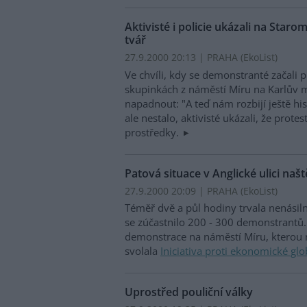
Aktivisté i policie ukázali na Sta
tvář
27.9.2000 20:13 | PRAHA (EkoList)
Ve chvíli, kdy se demonstranté začali
skupinkách z náměstí Míru na Karlův 
napadnout: "A teď nám rozbijí ještě his
ale nestalo, aktivisté ukázali, že prot
prostředky.
Patová situace v Anglické ulici naš
27.9.2000 20:09 | PRAHA (EkoList)
Téměř dvě a půl hodiny trvala nenásiln
se zúčastnilo 200 - 300 demonstrantů. 
demonstrace na náměstí Míru, kterou 
svolala
Iniciativa proti ekonomické glo
Uprostřed pouliční války