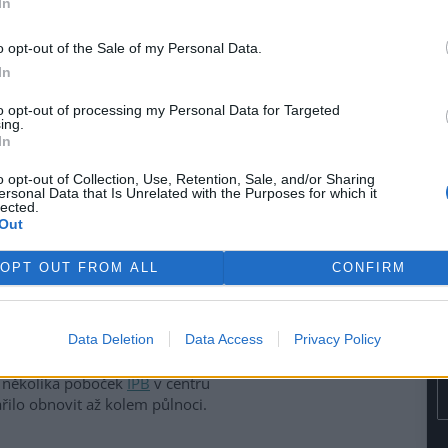
In
ivem EkoListu
o opt-out of the Sale of my Personal Data.
In
 úterý 26. září, kdy se
hraniční anarchisté a mladí
to opt-out of processing my Personal Data for Targeted
ing.
sové centrum
, kde právě
In
ního zasedání
Světové banky
u (MMF)
. Demonstranti se
o opt-out of Collection, Use, Retention, Sale, and/or Sharing
 jeden skončil na Nuselském
ersonal Data that Is Unrelated with the Purposes for which it
lected.
náměstí pod Vyšehrad. V
Out
ěný dav zaútočil dlažebními
 lahvemi na policisty, kteří
OPT OUT FROM ALL
CONFIRM
ru snažili zabránit. Pouliční
odinách, kdy profesionální
lsky, zničili výlohy a vybavení
Data Deletion
Data Access
Privacy Policy
áměstí a rozbily výlohy
Václavském náměstí, prodejny
a několika poboček
IPB
v centru
ařilo obnovit až kolem půlnoci.