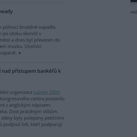
nheady
rek
m půlnoci brutálně napadla
n po útoku skončil v
ěstí a dnes byl převezen do
sem mozku. Útočníci
otoaparát.
ní nad přístupem bankéřů k
ládní organizace
Jubilee 2000
Kongresového centra postavilo
ent s anglickým nápisem:
aha. Dost prázdným slibům.
ž stěny byly polepeny petičními
ů podpisů lidí, kteří podporují