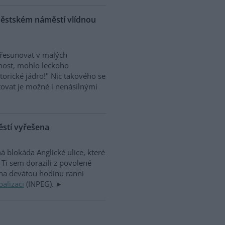
roměstském náměstí vlídnou
 přesunovat v malých
most, mohlo leckoho
torické jádro!" Nic takového se
estovat je možné i nenásilnými
těstí vyřešena
á blokáda Anglické ulice, které
Ti sem dorazili z povolené
na devátou hodinu ranní
balizaci
(INPEG).