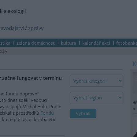
í a ekologii
ravodajství
/
zprávy
istika
zelená domácnost
kultura
kalendář akcí
fotobank
ciály
y začne fungovat v termínu
ího fondu dopravní
 to dnes sdělil vedoucí
dř
vy a spojů Michal Hala. Podle
m
získal z prostředků
Fondu
 které postačují k zahájení