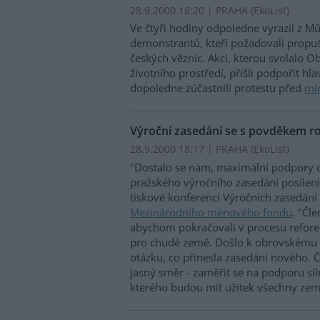
28.9.2000 18:20 | PRAHA (EkoList)
Ve čtyři hodiny odpoledne vyrazil z M
demonstrantů, kteří požadovali propuš
českých věznic. Akci, kterou svolalo 
životního prostředí, přišli podpořit hl
dopoledne zúčastnili protestu před
min
Výroční zasedání se s povděkem ro
28.9.2000 18:17 | PRAHA (EkoList)
"Dostalo se nám, maximální podpory o
pražského výročního zasedání posíleni
tiskové konferenci Výročních zasedání 
Mezinárodního měnového fondu
. "Čl
abychom pokračovali v procesu refor
pro chudé země. Došlo k obrovskému p
otázku, co přinesla zasedání nového. 
jasný směr - zaměřit se na podporu si
kterého budou mít užitek všechny zem