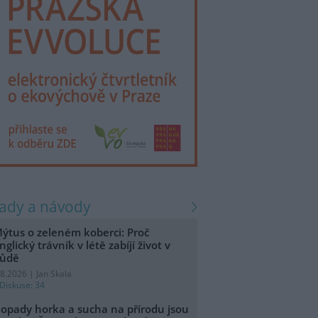
rady a návody
ýtus o zeleném koberci: Proč
nglický trávník v létě zabíjí život v
ůdě
.8.2026 | Jan Skala
Diskuse: 34
opady horka a sucha na přírodu jsou