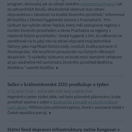
program, dotovaný jak ze zdrojů českého
ministerstva financí
, tak
ze zahraničních fondů, dlouhodobě sledoval stav zdraví
obyvatelstva v závislosti na kvalitě životního prostředí," informoval
Jiří Nožička z Okresní hygienické stanice v Prachaticích. "Pro
výzkum byl vybrán okres Teplice, který měl zastupovat regiony s
horším životním prostředím a okres Prachatice za regiony s
relativně čistým prostředím," dodal hygienik s tím, že odborníci se
zaměřovali na to jaký vliv na zdraví obyvatel mají jednotlivé
faktory, jako například čistota vody, ovzduší, kvalita potravin či
životosprávy. Vše se přitom posuzovalo na různých věkových
skupinách. "S výsledky výzkumu se bude moci seznámit veřejnost
až po závěrečné řeči exministra životního prostředí Bedřicha
Moldána," uzavřel Nožička.
Safari v královédvorské ZOO prodlužuje o týden
2.10.2000 10:45 | DVŮR KRÁLOVÉ NAD LABEM (
ČIA
)
Nejméně o jeden týden déle, než bylo původně plánováno, bude
probíhat sezóna v safari v
Zoologické zahradě ve Dvoře Králové
nad Labem
. Příčinou jsou příznivé teploty, které v současné době v
České republice panují.
Státní fond dopravní infrastruktury začne fungovat v