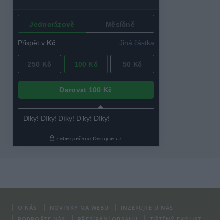
O NÁS
NOVINKY NA WEBU
INZERUJTE U NÁS
PODPOŘTE NÁS
PŘEBÍRÁNÍ OBSAHU
TIŠTĚNÝ EKOLIST