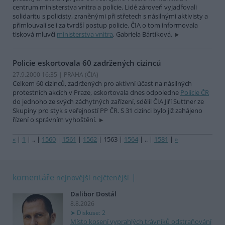
centrum ministerstva vnitra a policie. Lidé zároveň vyjadřovali
solidaritu s policisty, zraněnými při střetech s násilnými aktivisty a
přimlouvali se i za tvrdší postup policie. ČIA o tom informovala
tisková mluvčí
ministerstva vnitra
, Gabriela Bártíková.
Policie eskortovala 60 zadržených cizinců
27.9.2000 16:35 | PRAHA (
ČIA
)
Celkem 60 cizinců, zadržených pro aktivní účast na násilných
protestních akcích v Praze, eskortovala dnes odpoledne
Policie ČR
do jednoho ze svých záchytných zařízení, sdělil ČIA Jiří Suttner ze
Skupiny pro styk s veřejností PP ČR. S 31 cizinci bylo již zahájeno
řízení o správním vyhoštění.
«
|
1
|
..
|
1560
|
1561
|
1562
|
1563
|
1564
|
..
|
1581
|
»
komentáře
nejnovější
nejčtenější
Dalibor Dostál
8.8.2026
Diskuse: 2
Místo kosení vyprahlých trávníků odstraňování