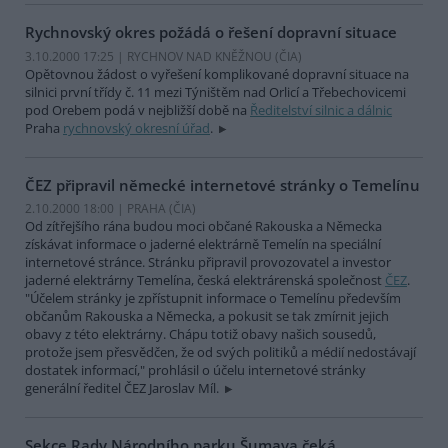
Rychnovský okres požádá o řešení dopravní situace
3.10.2000 17:25 | RYCHNOV NAD KNĚŽNOU (
ČIA
)
Opětovnou žádost o vyřešení komplikované dopravní situace na
silnici první třídy č. 11 mezi Týništěm nad Orlicí a Třebechovicemi
pod Orebem podá v nejbližší době na
Ředitelství silnic a dálnic
Praha
rychnovský okresní úřad
.
ČEZ připravil německé internetové stránky o Temelínu
2.10.2000 18:00 | PRAHA (
ČIA
)
Od zítřejšího rána budou moci občané Rakouska a Německa
získávat informace o jaderné elektrárně Temelín na speciální
internetové stránce. Stránku připravil provozovatel a investor
jaderné elektrárny Temelína, česká elektrárenská společnost
ČEZ
.
"Účelem stránky je zpřístupnit informace o Temelínu především
občanům Rakouska a Německa, a pokusit se tak zmírnit jejich
obavy z této elektrárny. Chápu totiž obavy našich sousedů,
protože jsem přesvědčen, že od svých politiků a médií nedostávají
dostatek informací," prohlásil o účelu internetové stránky
generální ředitel ČEZ Jaroslav Míl.
Sekce Rady Národního parku Šumava čeká