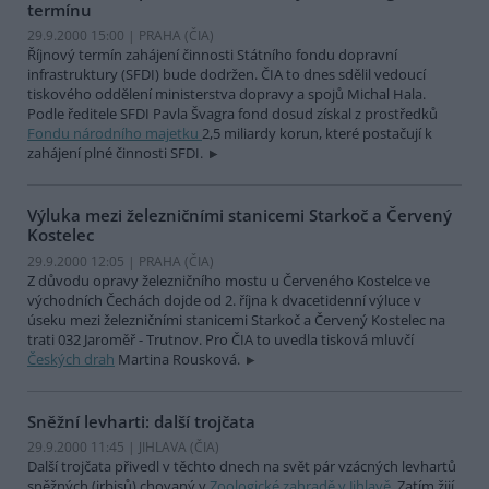
termínu
29.9.2000 15:00 | PRAHA (
ČIA
)
Říjnový termín zahájení činnosti Státního fondu dopravní
infrastruktury (SFDI) bude dodržen. ČIA to dnes sdělil vedoucí
tiskového oddělení ministerstva dopravy a spojů Michal Hala.
Podle ředitele SFDI Pavla Švagra fond dosud získal z prostředků
Fondu národního majetku
2,5 miliardy korun, které postačují k
zahájení plné činnosti SFDI.
Výluka mezi železničními stanicemi Starkoč a Červený
Kostelec
29.9.2000 12:05 | PRAHA (
ČIA
)
Z důvodu opravy železničního mostu u Červeného Kostelce ve
východních Čechách dojde od 2. října k dvacetidenní výluce v
úseku mezi železničními stanicemi Starkoč a Červený Kostelec na
trati 032 Jaroměř - Trutnov. Pro ČIA to uvedla tisková mluvčí
Českých drah
Martina Rousková.
Sněžní levharti: další trojčata
29.9.2000 11:45 | JIHLAVA (
ČIA
)
Další trojčata přivedl v těchto dnech na svět pár vzácných levhartů
sněžných (irbisů) chovaný v
Zoologické zahradě v Jihlavě
. Zatím žijí