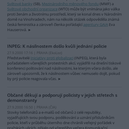
Světové banky
(SB),
Mezinárodního měnového fondu
(MMF) a
Světové obchodní organizace
(WTO) může být vnímána jako válka
proti ženám a životnímu prostředí, který se konal dnes v Národním
domě na Vinohradech, nám na několik otázek odpověděla známá
česká feministka a zároveň členka pořádající
agentury GAIA
Eva
Hauserová.
INPEG: K násilnostem došlo kvůli jednání policie
27.9.2000 17:16 | PRAHA (EkoList)
Představitelé
Iniciativy proti globalizaci
(INPEG), která byla
pořadatelem včerejších protestních akcí, vyjádřili na dnešní tiskové
konferenci politování nad násilnostmi, ke kterým včera došlo, ale
zároveň upozornili, že k násilnostem vůbec nemuselo dojít, pokud
by prý policie reagovala včas.
Občané děkují a podporují policisty v jejich střetech s
demonstranty
27.9.2000 16:50 | PRAHA (
ČIA
)
Stovky telefonátů a e-mailů od občanů z celé republiky,
vyjadřujících svou podporu, poděkování a uznání příslušníkům
policie, kteří v průběhu úterního dne chránili veřejný pořádek v
pražských ulicích, přijalo od včerejšího večera Komunikační