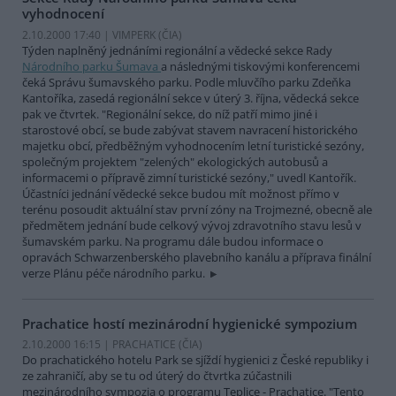
vyhodnocení
2.10.2000 17:40 | VIMPERK (
ČIA
)
Týden naplněný jednáními regionální a vědecké sekce Rady
Národního parku Šumava
a následnými tiskovými konferencemi
čeká Správu šumavského parku. Podle mluvčího parku Zdeňka
Kantoříka, zasedá regionální sekce v úterý 3. října, vědecká sekce
pak ve čtvrtek. "Regionální sekce, do níž patří mimo jiné i
starostové obcí, se bude zabývat stavem navracení historického
majetku obcí, předběžným vyhodnocením letní turistické sezóny,
společným projektem "zelených" ekologických autobusů a
informacemi o přípravě zimní turistické sezóny," uvedl Kantořík.
Účastníci jednání vědecké sekce budou mít možnost přímo v
terénu posoudit aktuální stav první zóny na Trojmezné, obecně ale
předmětem jednání bude celkový vývoj zdravotního stavu lesů v
šumavském parku. Na programu dále budou informace o
opravách Schwarzenberského plavebního kanálu a příprava finální
verze Plánu péče národního parku.
Prachatice hostí mezinárodní hygienické sympozium
2.10.2000 16:15 | PRACHATICE (
ČIA
)
Do prachatického hotelu Park se sjíždí hygienici z České republiky i
ze zahraničí, aby se tu od úterý do čtvrtka zúčastnili
mezinárodního sympozia o programu Teplice - Prachatice. "Tento