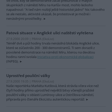
Ve chvíli, kdy se demonstranté začali přesunovat v malých
skupinkách z náměstí Míru na Karlův most, mohlo leckoho
napadnout: "A teď nám rozbijí ještě historické jádro!" Nic takového
se ale nestalo, aktivisté ukázali, že protestovat je možné i
nenásilnými prostředky.
Patová situace v Anglické ulici naštěstí vyřešena
27.9.2000 20:09 | PRAHA (EkoList)
Téměř dvě a půl hodiny trvala nenásilná blokáda Anglické ulice,
které se zúčastnilo 200 - 300 demonstrantů. Ti sem dorazili z
povolené demonstrace na náměstí Míru, kterou na devátou
hodinu ranní svolala
Iniciativa proti ekonomické globalizaci
(INPEG).
Uprostřed pouliční války
27.9.2000 19:35 | PRAHA (EkoList)
Naše reportérka Markéta Kutilová, která strávila včera více než
čtyři hodiny přímo uprostřed největší bitvy včerejší pražské
pouliční války v oblasti Lumírovy ulice a Ostrčilova náměstí,
připravila pro čtenáře EkoListu autentickou reportáž: