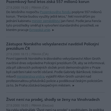
Pozemkový fond letos získá 557 milionů korun
27.9.2000 19:20 | PRAHA (
ČIA
)
Do letošního rozpočtu
Pozemkového fondu
poplyne 557 milionů
korun. "Peníze budou využity ještě letos," řekl novinářům po
jednání kabinetu
ministr zemědělství
Jan Fencl. Podle Jana Fencla
tyto prostředky směřují k vytvoření standardního prostředí, ve
kterém pracuje
Evropská unie
.
Zástupce Norského velvyslanectví navštívil Policejní
prezídium ČR
27.9.2000 18:15 | PRAHA (
ČIA
)
První tajemník Norského královského velvyslanectví Allon Groth
navštívil dnes odpoledne Policejní prezídium ČR, aby se informoval,
zda při zákrocích policejních složek proti demonstrujícím v Praze
byli zadrženi také norští občané. Podle Gabriely Bártíkové, tiskové
mluvčí
ministerstva vnitra
, vyjádřil Allon Groth uznání nad
profesionalitou příslušníků policie a poděkoval českým policistům
za to, že Praha zůstává bezpečným městem.
Život není na prodej, shodly se ženy na Vinohradech
27.9.2000 18:05 | PRAHA (EkoList)
Na cyklu přednášek "Život není na prodej" s podtitulem, že politika