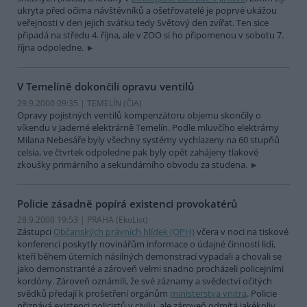
ukryta před očima návštěvníků a ošetřovatelé je poprvé ukážou
veřejnosti v den jejich svátku tedy Světový den zvířat. Ten sice
připadá na středu 4. října, ale v ZOO si ho připomenou v sobotu 7.
října odpoledne.
V Temelíně dokončili opravu ventilů
29.9.2000 09:35 | TEMELÍN (
ČIA
)
Opravy pojistných ventilů kompenzátoru objemu skončily o
víkendu v Jaderné elektrárně Temelín. Podle mluvčího elektrárny
Milana Nebesáře byly všechny systémy vychlazeny na 60 stupňů
celsia, ve čtvrtek odpoledne pak byly opět zahájeny tlakové
zkoušky primárního a sekundárního obvodu za studena.
Policie zásadně popírá existenci provokatérů
28.9.2000 19:53 | PRAHA (EkoList)
Zástupci
Občanských právních hlídek (OPH)
včera v noci na tiskové
konferenci poskytly novinářům informace o údajné činnosti lidí,
kteří během úterních násilných demonstrací vypadali a chovali se
jako demonstranté a zároveň velmi snadno procházeli policejními
kordóny. Zároveň oznámili, že své záznamy a svědectví očitých
svědků předají k prošetření orgánům
ministerstva vnitra
. Policie
přiznává existenci policistů v civilu, ale zároveň odmítá jakékoliv