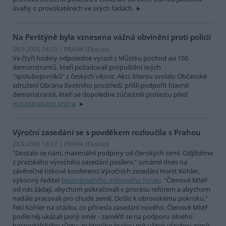
úvahy o provokatérech ve svých řadách.
Na Perštýně byla vznesena vážná obvinění proti policii
28.9.2000 18:20 | PRAHA (EkoList)
Ve čtyři hodiny odpoledne vyrazil z Můstku pochod asi 150
demonstrantů, kteří požadovali propuštění svých
"spolubojovníků" z českých věznic. Akci, kterou svolalo Občanské
sdružení Obrana životního prostředí, přišli podpořit hlavně
demonstranté, kteří se dopoledne zúčastnili protestu před
ministerstvem vnitra
.
Výroční zasedání se s povděkem rozloučila s Prahou
28.9.2000 18:17 | PRAHA (EkoList)
"Dostalo se nám, maximální podpory od členských zemí. Odjíždíme
z pražského výročního zasedání posíleni," oznámil dnes na
závěrečné tiskové konferenci Výročních zasedání Horst Köhler,
výkonný ředitel
Mezinárodního měnového fondu
. "Členové MMF
od nás žádají, abychom pokračovali v procesu reforem a abychom
nadále pracovali pro chudé země. Došlo k obrovskému pokroku,"
řekl Köhler na otázku, co přinesla zasedání nového. Členové MMF
podle něj ukázali jasný směr - zaměřit se na podporu silného
hospodářského růstu, ze kterého budou mít užitek všechny země