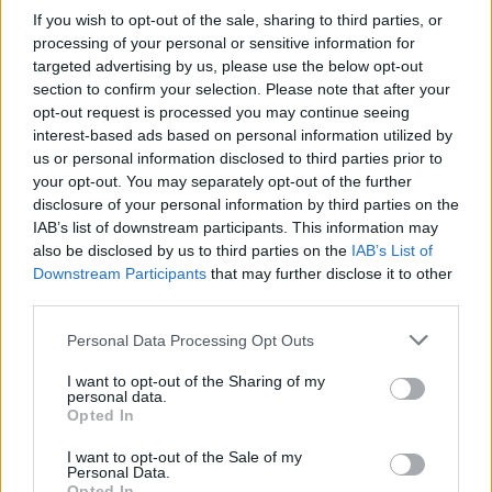
konkrétní odpovědi.
If you wish to opt-out of the sale, sharing to third parties, or
processing of your personal or sensitive information for
Úterní válka v ulicích Prahy objektivem EkoListu
targeted advertising by us, please use the below opt-out
28.9.2000 14:50 | PRAHA (EkoList)
section to confirm your selection. Please note that after your
Se zpožděním vám nabízíme fotografie z úterý 26. září, kdy se
opt-out request is processed you may continue seeing
demonstranti, mezi nimiž převládali zahraniční anarchisté a mladí
interest-based ads based on personal information utilized by
komunisté, pokusili zaútočit na
Kongresové centrum
, kde právě
us or personal information disclosed to third parties prior to
probíhal zahajovací ceremoniál Výročního zasedání
Světové banky
your opt-out. You may separately opt-out of the further
(SB)
a
Mezinárodního měnového fondu (MMF)
. Demonstranti se
disclosure of your personal information by third parties on the
rozdělili na dva velké proudy, z nichž jeden skončil na Nuselském
mostě a druhý se vydal přes Karlovo náměstí pod Vyšehrad. V
IAB’s list of downstream participants. This information may
Lumírově ulici pak agresivní a rozvášněný dav zaútočil dlažebními
also be disclosed by us to third parties on the
IAB’s List of
kostkami, kamením, cihlami a zápalnými lahvemi na policisty, kteří
Downstream Participants
that may further disclose it to other
se jim v přístupu ke Kongresovému centru snažili zabránit. Pouliční
third parties.
bitky pokračovaly ještě ve večerních hodinách, kdy profesionální
"revolucionáři", hovořící především italsky, zničili výlohy a vybavení
Personal Data Processing Opt Outs
restaurace
McDonalds
na Václavském náměstí a rozbily výlohy
restaurace
Kentucky Fried Chicken
na Václavském náměstí,
I want to opt-out of the Sharing of my
prodejny
Mercedes-Benz
na Vinohradské třídě a několika poboček
personal data.
IPB
v centru Prahy. Klid v ulicích se policistům podařilo obnovit až
Opted In
kolem půlnoci.
I want to opt-out of the Sale of my
Personal Data.
Reportér EkoListu surově zbit skinheady
Opted In