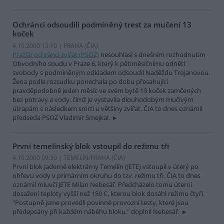
Ochránci odsoudili podmíněný trest za mučení 13
koček
4.10.2000 13:10 | PRAHA (
ČIA
)
Pražští ochránci zvířat (PSOZ)
nesouhlasí s dnešním rozhodnutím
Obvodního soudu v Praze 6, který k pětiměsíčnímu odnětí
svobody s podmíněným odkladem odsoudil Naděždu Trojanovou.
Žena podle rozsudku ponechala po dobu přesahující
pravděpodobně jeden měsíc ve svém bytě 13 koček zamčených
bez potravy a vody, čímž je vystavila dlouhodobým mučivým
útrapám s následkem smrti u většiny zvířat. ČIA to dnes oznámil
předseda PSOZ Vladimír Smejkal.
První temelínský blok vstoupil do režimu tři
4.10.2000 09:30 | TEMELÍN/PRAHA (
ČIA
)
První blok Jaderné elektrárny Temelín (JETE) vstoupil v úterý po
ohřevu vody v primárním okruhu do tzv. režimu tři. ČIA to dnes
oznámil mluvčí JETE Milan Nebesář. Předcházelo tomu úterní
dosažení teploty vyšší než 150 C, kterou blok dosáhl režimu čtyři.
"Postupně jsme provedli povinné provozní testy, které jsou
předepsány při každém náběhu bloku," doplnil Nebesář.