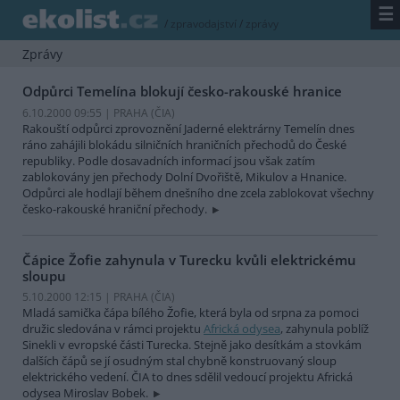
☰
/
zpravodajství
/
zprávy
Zprávy
Odpůrci Temelína blokují česko-rakouské hranice
6.10.2000 09:55 | PRAHA (
ČIA
)
Rakouští odpůrci zprovoznění Jaderné elektrárny Temelín dnes
ráno zahájili blokádu silničních hraničních přechodů do České
republiky. Podle dosavadních informací jsou však zatím
zablokovány jen přechody Dolní Dvořiště, Mikulov a Hnanice.
Odpůrci ale hodlají během dnešního dne zcela zablokovat všechny
česko-rakouské hraniční přechody.
Čápice Žofie zahynula v Turecku kvůli elektrickému
sloupu
5.10.2000 12:15 | PRAHA (
ČIA
)
Mladá samička čápa bílého Žofie, která byla od srpna za pomoci
družic sledována v rámci projektu
Africká odysea
, zahynula poblíž
Sinekli v evropské části Turecka. Stejně jako desítkám a stovkám
dalších čápů se jí osudným stal chybně konstruovaný sloup
elektrického vedení. ČIA to dnes sdělil vedoucí projektu Africká
odysea Miroslav Bobek.