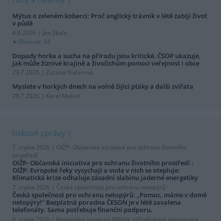
Mýtus o zeleném koberci: Proč anglický trávník v létě zabíjí život
v půdě
4.8.2026 | Jan Skala
Diskuse: 34
Dopady horka a sucha na přírodu jsou kritické. ČSOP ukazuje,
jak může žíznivé krajině a živočichům pomoci veřejnost i obce
29.7.2026 | Zuzana Kučerová
Myslete v horkých dnech na volně žijící ptáky a další zvířata
28.7.2026 | Karel Makoň
tiskové zprávy
7. srpna 2026 |
OIŽP- Občanská iniciativa pro ochranu životního
prostředí
OIŽP- Občanská iniciativa pro ochranu životního prostředí :
OIŽP: Evropské řeky vysychají a voda v nich se otepluje:
Klimatická krize odhaluje zásadní slabinu jaderné energetiky
7. srpna 2026 |
Česká společnost pro ochranu netopýrů
Česká společnost pro ochranu netopýrů: „Pomoc, máme v domě
netopýry!“ Bezplatná poradna ČESON je v létě zavalena
telefonáty. Sama potřebuje finanční podporu.
6. srpna 2026 |
Regionální muzeum Mělník, příspěvková organizace