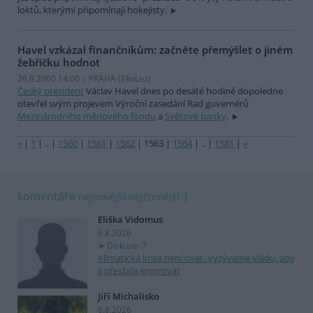
loktů, kterými připomínají hokejisty.
Havel vzkázal finančníkům: začněte přemýšlet o jiném
žebříčku hodnot
26.9.2000 14:00 | PRAHA (EkoList)
Český prezident
Václav Havel dnes po desáté hodině dopoledne
otevřel svým projevem Výroční zasedání Rad guvernérů
Mezinárodního měnového fondu
a
Světové banky
.
«
|
1
|
..
|
1560
|
1561
|
1562
|
1563
|
1564
|
..
|
1581
|
»
komentáře
nejnovější
nejčtenější
Eliška Vidomus
6.8.2026
Diskuse: 7
Klimatická krize není over. Vyzýváme vládu, aby
ji přestala ignorovat
Jiří Michalisko
6.8.2026