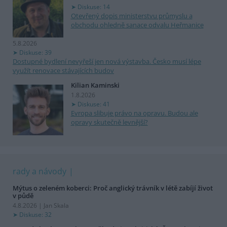
Diskuse: 14
Otevřený dopis ministerstvu průmyslu a
obchodu ohledně sanace odvalu Heřmanice
5.8.2026
Diskuse: 39
Dostupné bydlení nevyřeší jen nová výstavba. Česko musí lépe
využít renovace stávajících budov
Kilian Kaminski
1.8.2026
Diskuse: 41
Evropa slibuje právo na opravu. Budou ale
opravy skutečně levnější?
rady a návody
Mýtus o zeleném koberci: Proč anglický trávník v létě zabíjí život
v půdě
4.8.2026 | Jan Skala
Diskuse: 32