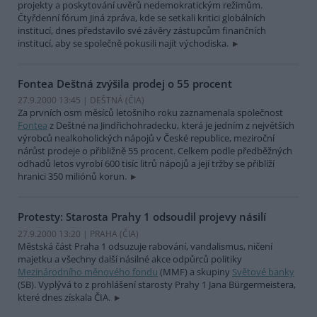
projekty a poskytování uvěrů nedemokratickým režimům.
Čtyřdenní fórum Jiná zpráva, kde se setkali kritici globálních
institucí, dnes představilo své závěry zástupcům finančních
institucí, aby se společně pokusili najít východiska.
Fontea Deštná zvýšila prodej o 55 procent
27.9.2000 13:45 | DEŠTNÁ (
ČIA
)
Za prvních osm měsíců letošního roku zaznamenala společnost
Fontea
z Deštné na Jindřichohradecku, která je jedním z největších
výrobců nealkoholických nápojů v České republice, meziroční
nárůst prodeje o přibližně 55 procent. Celkem podle předběžných
odhadů letos vyrobí 600 tisíc litrů nápojů a její tržby se přiblíží
hranici 350 miliónů korun.
Protesty: Starosta Prahy 1 odsoudil projevy násilí
27.9.2000 13:20 | PRAHA (
ČIA
)
Městská část Praha 1 odsuzuje rabování, vandalismus, ničení
majetku a všechny další násilné akce odpůrců politiky
Mezinárodního měnového fondu
(MMF) a skupiny
Světové banky
(SB). Vyplývá to z prohlášení starosty Prahy 1 Jana Bürgermeistera,
které dnes získala ČIA.