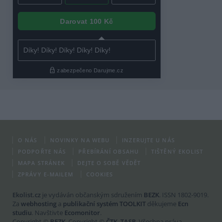
O NÁS
NOVINKY NA WEBU
INZERUJTE U NÁS
PODPOŘTE NÁS
PŘEBÍRÁNÍ OBSAHU
TIŠTĚNÝ EKOLIST
MAPA STRÁNEK
DEJTE O SOBĚ VĚDĚT
ZPRÁVY E-MAILEM
COOKIES
Ekolist.cz
je vydáván občanským sdružením
BEZK
. ISSN 1802-9019.
Za
webhosting
a
publikační systém TOOLKIT
děkujeme
Ecn
studiu
. Navštivte
Ecomonitor
.
Copyright ©
BEZK
. Copyright ©
ČTK
,
TASR
. Všechna práva