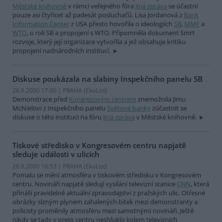
Městské knihovně
v rámci veřejného fóra
Jiná zpráva
se účastní
pouze asi čtyřicet až padesát posluchačů. Lisa Jordanová z
Bank
Information Center
z USA přesto hovořila o ideologiích
SB
,
MMF
a
WTO
, o roli SB a propojení s WTO. Připomněla dokument Smrt
rozvoje, který její organizace vytvořila a jež obsahuje kritiku
propojení nadnárodních institucí.
Diskuse poukázala na slabiny Inspekčního panelu SB
26.9.2000 17:00 | PRAHA (EkoList)
Demonstrace před
Kongresovým centrem
znemožnila Jimu
McNielovi z Inspekčního panelu
Světové banky
zúčastnit se
diskuse o této instituci na fóru
Jiná zpráva
v Městské knihovně.
Tiskové středisko v Kongresovém centru napjatě
sleduje události v ulicích
26.9.2000 16:53 | PRAHA (EkoList)
Pomalu se mění atmosféra v tiskovém středisku v Kongresovém
centru. Novináři napjatě sledují vysílání televizní stanice
CNN
, která
přináší pravidelně aktuální zpravodajství z pražských ulic. Otřesné
obrázky slzným plynem zahalených bitek mezi demonstranty a
policisty proměnily atmosféru mezi samotnými novináři. Ještě
nikdy se tady v press centru neshluklo kolem televizních