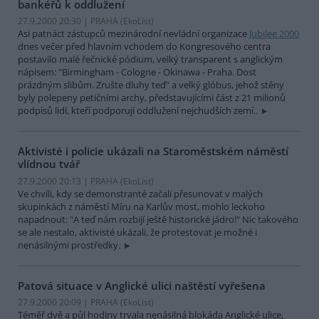
bankéřů k oddlužení
27.9.2000 20:30 | PRAHA (EkoList)
Asi patnáct zástupců mezinárodní nevládní organizace
Jubilee 2000
dnes večer před hlavním vchodem do Kongresového centra
postavilo malé řečnické pódium, velký transparent s anglickým
nápisem: "Birmingham - Cologne - Okinawa - Praha. Dost
prázdným slibům. Zrušte dluhy teď" a velký glóbus, jehož stěny
byly polepeny petičními archy, představujícími část z 21 milionů
podpisů lidí, kteří podporují oddlužení nejchudších zemí..
Aktivisté i policie ukázali na Staroměstském náměstí
vlídnou tvář
27.9.2000 20:13 | PRAHA (EkoList)
Ve chvíli, kdy se demonstranté začali přesunovat v malých
skupinkách z náměstí Míru na Karlův most, mohlo leckoho
napadnout: "A teď nám rozbijí ještě historické jádro!" Nic takového
se ale nestalo, aktivisté ukázali, že protestovat je možné i
nenásilnými prostředky.
Patová situace v Anglické ulici naštěstí vyřešena
27.9.2000 20:09 | PRAHA (EkoList)
Téměř dvě a půl hodiny trvala nenásilná blokáda Anglické ulice,