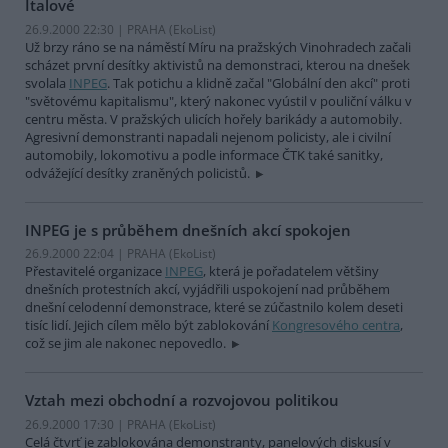
Italové
26.9.2000 22:30 | PRAHA (EkoList)
Už brzy ráno se na náměstí Míru na pražských Vinohradech začali
scházet první desítky aktivistů na demonstraci, kterou na dnešek
svolala
INPEG
. Tak potichu a klidně začal "Globální den akcí" proti
"světovému kapitalismu", který nakonec vyústil v pouliční válku v
centru města. V pražských ulicích hořely barikády a automobily.
Agresivní demonstranti napadali nejenom policisty, ale i civilní
automobily, lokomotivu a podle informace ČTK také sanitky,
odvážející desítky zraněných policistů.
INPEG je s průběhem dnešních akcí spokojen
26.9.2000 22:04 | PRAHA (EkoList)
Přestavitelé organizace
INPEG
, která je pořadatelem většiny
dnešních protestních akcí, vyjádřili uspokojení nad průběhem
dnešní celodenní demonstrace, které se zúčastnilo kolem deseti
tisíc lidí. Jejich cílem mělo být zablokování
Kongresového centra
,
což se jim ale nakonec nepovedlo.
Vztah mezi obchodní a rozvojovou politikou
26.9.2000 17:30 | PRAHA (EkoList)
Celá čtvrť je zablokována demonstranty, panelových diskusí v