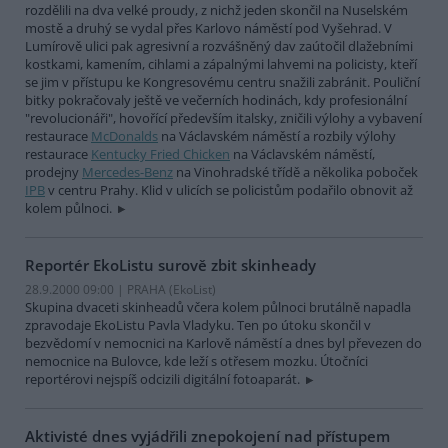
rozdělili na dva velké proudy, z nichž jeden skončil na Nuselském
mostě a druhý se vydal přes Karlovo náměstí pod Vyšehrad. V
Lumírově ulici pak agresivní a rozvášněný dav zaútočil dlažebními
kostkami, kamením, cihlami a zápalnými lahvemi na policisty, kteří
se jim v přístupu ke Kongresovému centru snažili zabránit. Pouliční
bitky pokračovaly ještě ve večerních hodinách, kdy profesionální
"revolucionáři", hovořící především italsky, zničili výlohy a vybavení
restaurace
McDonalds
na Václavském náměstí a rozbily výlohy
restaurace
Kentucky Fried Chicken
na Václavském náměstí,
prodejny
Mercedes-Benz
na Vinohradské třídě a několika poboček
IPB
v centru Prahy. Klid v ulicích se policistům podařilo obnovit až
kolem půlnoci.
Reportér EkoListu surově zbit skinheady
28.9.2000 09:00 | PRAHA (EkoList)
Skupina dvaceti skinheadů včera kolem půlnoci brutálně napadla
zpravodaje EkoListu Pavla Vladyku. Ten po útoku skončil v
bezvědomí v nemocnici na Karlově náměstí a dnes byl převezen do
nemocnice na Bulovce, kde leží s otřesem mozku. Útočníci
reportérovi nejspíš odcizili digitální fotoaparát.
Aktivisté dnes vyjádřili znepokojení nad přístupem