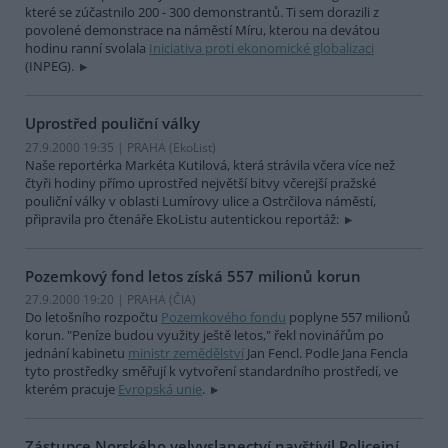
které se zúčastnilo 200 - 300 demonstrantů. Ti sem dorazili z
povolené demonstrace na náměstí Míru, kterou na devátou
hodinu ranní svolala
Iniciativa proti ekonomické globalizaci
(INPEG).
Uprostřed pouliční války
27.9.2000 19:35 | PRAHA (EkoList)
Naše reportérka Markéta Kutilová, která strávila včera více než
čtyři hodiny přímo uprostřed největší bitvy včerejší pražské
pouliční války v oblasti Lumírovy ulice a Ostrčilova náměstí,
připravila pro čtenáře EkoListu autentickou reportáž:
Pozemkový fond letos získá 557 milionů korun
27.9.2000 19:20 | PRAHA (
ČIA
)
Do letošního rozpočtu
Pozemkového fondu
poplyne 557 milionů
korun. "Peníze budou využity ještě letos," řekl novinářům po
jednání kabinetu
ministr zemědělství
Jan Fencl. Podle Jana Fencla
tyto prostředky směřují k vytvoření standardního prostředí, ve
kterém pracuje
Evropská unie
.
Zástupce Norského velvyslanectví navštívil Policejní