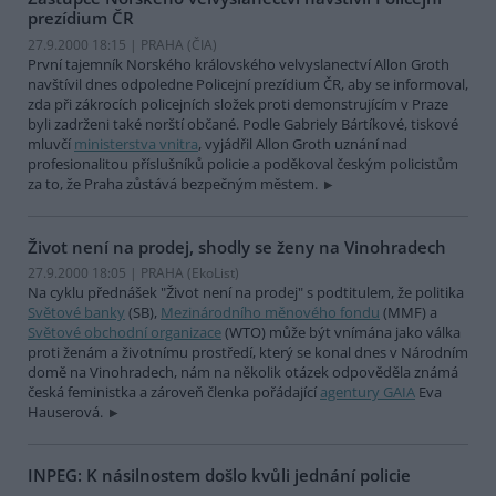
prezídium ČR
27.9.2000 18:15 | PRAHA (
ČIA
)
První tajemník Norského královského velvyslanectví Allon Groth
navštívil dnes odpoledne Policejní prezídium ČR, aby se informoval,
zda při zákrocích policejních složek proti demonstrujícím v Praze
byli zadrženi také norští občané. Podle Gabriely Bártíkové, tiskové
mluvčí
ministerstva vnitra
, vyjádřil Allon Groth uznání nad
profesionalitou příslušníků policie a poděkoval českým policistům
za to, že Praha zůstává bezpečným městem.
Život není na prodej, shodly se ženy na Vinohradech
27.9.2000 18:05 | PRAHA (EkoList)
Na cyklu přednášek "Život není na prodej" s podtitulem, že politika
Světové banky
(SB),
Mezinárodního měnového fondu
(MMF) a
Světové obchodní organizace
(WTO) může být vnímána jako válka
proti ženám a životnímu prostředí, který se konal dnes v Národním
domě na Vinohradech, nám na několik otázek odpověděla známá
česká feministka a zároveň členka pořádající
agentury GAIA
Eva
Hauserová.
INPEG: K násilnostem došlo kvůli jednání policie