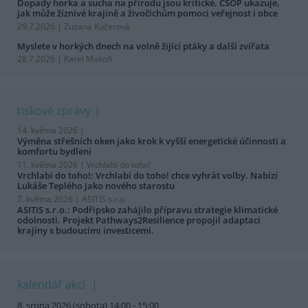
Dopady horka a sucha na přírodu jsou kritické. ČSOP ukazuje,
jak může žíznivé krajině a živočichům pomoci veřejnost i obce
29.7.2026 | Zuzana Kučerová
Myslete v horkých dnech na volně žijící ptáky a další zvířata
28.7.2026 | Karel Makoň
tiskové zprávy
14. května 2026 |
Výměna střešních oken jako krok k vyšší energetické účinnosti a
komfortu bydlení
11. května 2026 |
Vrchlabí do toho!
Vrchlabí do toho!: Vrchlabí do toho! chce vyhrát volby. Nabízí
Lukáše Teplého jako nového starostu
7. května 2026 |
ASITIS s.r.o.
ASITIS s.r.o.: Podřipsko zahájilo přípravu strategie klimatické
odolnosti. Projekt Pathways2Resilience propojil adaptaci
krajiny s budoucími investicemi.
kalendář akcí
8. srpna 2026 (sobota) 14:00 - 15:00