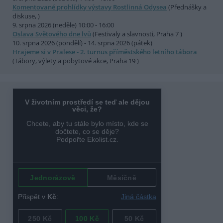
Komentované prohlídky výstavy Rostlinná Odysea
(Přednášky a
diskuse, )
9. srpna 2026 (neděle) 10:00 - 16:00
Oslava Světového dne lvů
(Festivaly a slavnosti, Praha 7 )
10. srpna 2026 (pondělí) - 14. srpna 2026 (pátek)
Hrajeme si v Pralese - 2. turnus příměstského letního tábora
(Tábory, výlety a pobytové akce, Praha 19 )