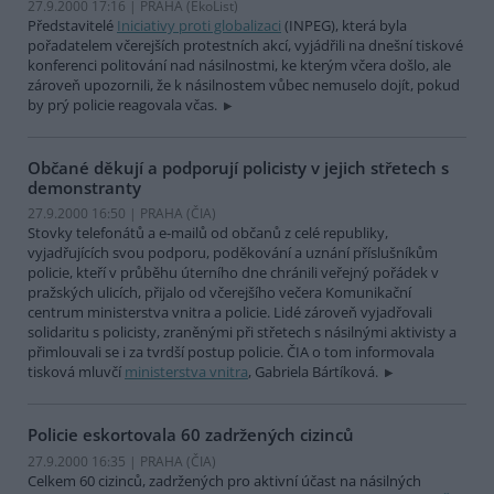
27.9.2000 17:16 | PRAHA (EkoList)
Představitelé
Iniciativy proti globalizaci
(INPEG), která byla
pořadatelem včerejších protestních akcí, vyjádřili na dnešní tiskové
konferenci politování nad násilnostmi, ke kterým včera došlo, ale
zároveň upozornili, že k násilnostem vůbec nemuselo dojít, pokud
by prý policie reagovala včas.
Občané děkují a podporují policisty v jejich střetech s
demonstranty
27.9.2000 16:50 | PRAHA (
ČIA
)
Stovky telefonátů a e-mailů od občanů z celé republiky,
vyjadřujících svou podporu, poděkování a uznání příslušníkům
policie, kteří v průběhu úterního dne chránili veřejný pořádek v
pražských ulicích, přijalo od včerejšího večera Komunikační
centrum ministerstva vnitra a policie. Lidé zároveň vyjadřovali
solidaritu s policisty, zraněnými při střetech s násilnými aktivisty a
přimlouvali se i za tvrdší postup policie. ČIA o tom informovala
tisková mluvčí
ministerstva vnitra
, Gabriela Bártíková.
Policie eskortovala 60 zadržených cizinců
27.9.2000 16:35 | PRAHA (
ČIA
)
Celkem 60 cizinců, zadržených pro aktivní účast na násilných