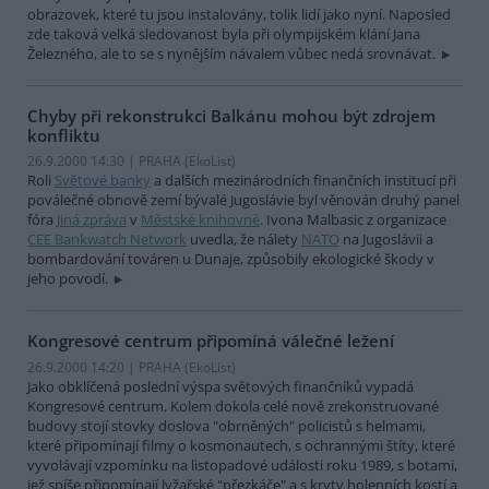
obrazovek, které tu jsou instalovány, tolik lidí jako nyní. Naposled
zde taková velká sledovanost byla při olympijském klání Jana
Železného, ale to se s nynějším návalem vůbec nedá srovnávat.
Chyby při rekonstrukci Balkánu mohou být zdrojem
konfliktu
26.9.2000 14:30 | PRAHA (EkoList)
Roli
Světové banky
a dalších mezinárodních finančních institucí při
poválečné obnově zemí bývalé Jugoslávie byl věnován druhý panel
fóra
Jiná zpráva
v
Městské knihovně
. Ivona Malbasic z organizace
CEE Bankwatch Network
uvedla, že nálety
NATO
na Jugoslávii a
bombardování továren u Dunaje, způsobily ekologické škody v
jeho povodí.
Kongresové centrum připomíná válečné ležení
26.9.2000 14:20 | PRAHA (EkoList)
Jako obklíčená poslední výspa světových finančníků vypadá
Kongresové centrum. Kolem dokola celé nově zrekonstruované
budovy stojí stovky doslova "obrněných" policistů s helmami,
které připomínají filmy o kosmonautech, s ochrannými štíty, které
vyvolávají vzpomínku na listopadové události roku 1989, s botami,
jež spíše připomínají lyžařské "přezkáče" a s kryty holenních kostí a