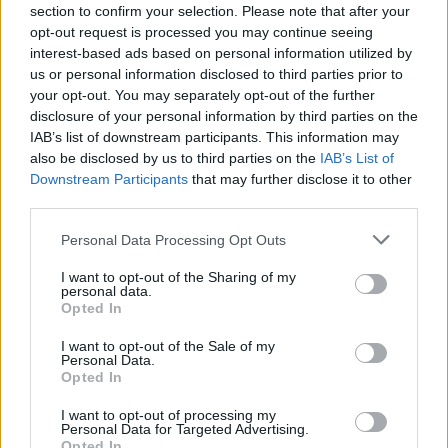
section to confirm your selection. Please note that after your
Protesty: Hasiči včera zasahovali u devíti požárů
opt-out request is processed you may continue seeing
interest-based ads based on personal information utilized by
27.9.2000 10:05 | PRAHA (
ČIA
)
Hasičský záchranný sbor (HSZ)
musel v úterý na území hlavního
us or personal information disclosed to third parties prior to
města likvidovat celkem devět požárů, přičemž osm z nich bylo
your opt-out. You may separately opt-out of the further
dílem odpůrců globalizace. Jednalo se o požáry narychlo
disclosure of your personal information by third parties on the
vytvořených barikád a jeden zapálený osobní automobil. Okolní
IAB’s list of downstream participants. This information may
domy naštěstí nebyly požáry zasaženy. ČIA to sdělil tiskový mluvčí
also be disclosed by us to third parties on the
IAB’s List of
ředitelství HSZ Zdeněk Ráž. Pro zvýšení akceschopnosti posílil v
průběhu úterý HZS hl. m. Prahy jednotky o techniku a příslušníky
Downstream Participants
that may further disclose it to other
zálohy. Povolány byly též zálohy hasičských sborů okresů Praha-
third parties.
západ a Kladno. "Pro případ potřeby jsou v pohotovosti
připraveny další jednotky," dodal Ráž. Na posílení bezpečnosti
Personal Data Processing Opt Outs
delegátů zasedání
Mezinárodního měnového fondu
a skupiny
Světové banky
byla v podvečerních hodinách vytvořena i dočasná
I want to opt-out of the Sharing of my
mobilní požární stanice na pražském Výstavišti, doplnil mluvčí.
personal data.
Opted In
Organizátoři Jiné zprávy včerejší boje v ulicích odsoudili
I want to opt-out of the Sale of my
Personal Data.
27.9.2000 08:15 | PRAHA (EkoList)
Opted In
Včerejší boje v ulicích Prahy ve svém prohlášení ostře odsoudili
organizátoři Alternativního fóra
Jiná zpráva
, které dnes končí
I want to opt-out of processing my
diskusí v evangelickém kostele sv. Salvátora. "
CEE Bankwatch
Personal Data for Targeted Advertising.
Network
,
Přátelé Země
(Friends of the Earth) a
Milostivé léto 2000
Opted In