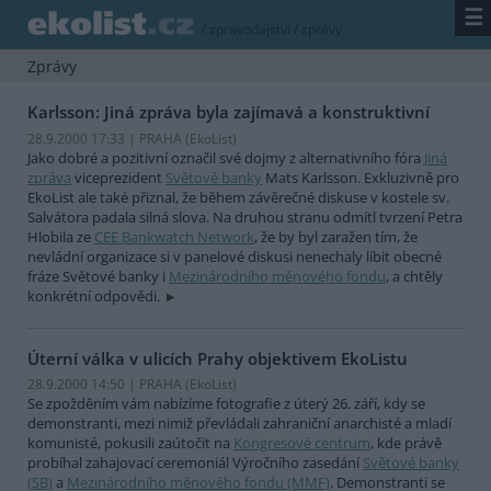
☰
/
zpravodajství
/
zprávy
Zprávy
Karlsson: Jiná zpráva byla zajímavá a konstruktivní
28.9.2000 17:33 | PRAHA (EkoList)
Jako dobré a pozitivní označil své dojmy z alternativního fóra
Jiná
zpráva
viceprezident
Světové banky
Mats Karlsson. Exkluzivně pro
EkoList ale také přiznal, že během závěrečné diskuse v kostele sv.
Salvátora padala silná slova. Na druhou stranu odmítl tvrzení Petra
Hlobila ze
CEE Bankwatch Network
, že by byl zaražen tím, že
nevládní organizace si v panelové diskusi nenechaly líbit obecné
fráze Světové banky i
Mezinárodního měnového fondu
, a chtěly
konkrétní odpovědi.
Úterní válka v ulicích Prahy objektivem EkoListu
28.9.2000 14:50 | PRAHA (EkoList)
Se zpožděním vám nabízíme fotografie z úterý 26. září, kdy se
demonstranti, mezi nimiž převládali zahraniční anarchisté a mladí
komunisté, pokusili zaútočit na
Kongresové centrum
, kde právě
probíhal zahajovací ceremoniál Výročního zasedání
Světové banky
(SB)
a
Mezinárodního měnového fondu (MMF)
. Demonstranti se