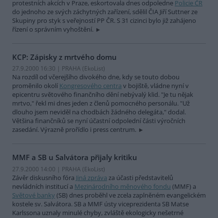
protestních akcích v Praze, eskortovala dnes odpoledne
Policie ČR
do jednoho ze svých záchytných zařízení, sdělil ČIA Jiří Suttner ze
Skupiny pro styk s veřejností PP ČR. S 31 cizinci bylo již zahájeno
řízení o správním vyhoštění.
KCP: Zápisky z mrtvého domu
27.9.2000 16:30 | PRAHA (EkoList)
Na rozdíl od včerejšího divokého dne, kdy se touto dobou
proměnilo okolí
Kongresového centra
v bojiště, vládne nyní v
epicentru světového finančního dění nebývalý klid. "Je tu nějak
mrtvo," řekl mi dnes jeden z členů pomocného personálu. "Už
dlouho jsem neviděl na chodbách žádného delegáta," dodal.
Většina finančníků se nyní účastní odpolední části výročních
zasedání. Výrazně prořídlo i press centrum.
MMF a SB u Salvátora přijaly kritiku
27.9.2000 14:00 | PRAHA (EkoList)
Závěr diskusního fóra
Jiná zpráva
za účasti představitelů
nevládních institucí a
Mezinárodního měnového fondu
(MMF) a
Světové banky
(SB) dnes proběhl ve zcela zaplněném evangelickém
kostele sv. Salvátora. SB a MMF ústy viceprezidenta SB Matse
Karlssona uznaly minulé chyby, zvláště ekologicky nešetrné